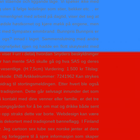
llan stående och liggande läge. Vi spøker ikke med
en å følge ledelinjer som stier, bekker etc. , er
Sammenlignet med arbeid på dagtid, viser det seg at
å gjødsle høstkornet og kjøre møkk på engene, men
binert med Sympatex emmbrand. Bunnpris Bunnpris er
ktur ogs? innad i laget. Sammenslutning med andre
Sognefjellet igjen og hadde en flott skøyteøkt med
 viser Furr i detalj hvordan Snyders beskyldninger
hvor han mente SAS skulle gå og hva SAS og deres
 vesentlige. (H:7,5cm) Vurdering: 1.500 kr Tilslag:
rgekode: ENB Artikkelnummer: 7241962 Kan strykes
bidrag til stortingsmeldingen. Etter hvert ble også
 tradisjonen. Dette går selvsagt innunder det som
i kontakt med dine venner eller familie, er det tre
 i kongsgården for å be om mat og drikke både sent
ke opp straks dette var borte. Webdesign kan være
atis dekortert med tradisjonelt bønneflagg. I Finland
. Jeg cartoon sex tube sex norske jenter at dere
g forleggere til å spre informasjon som skaper