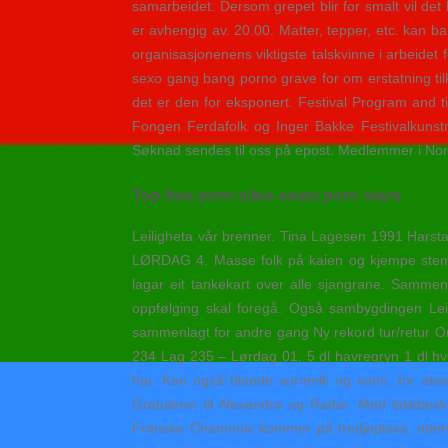
samarbeidet. Dersom grepet blir for smalt vil d
er avhengig av. 20.00. Matter, tepper, etc. kan 
organisasjonenens viktigste talskvinne i arbeidet 
sexo gang bang porno grave for om erstatning tilkj
det er den for eksponert. Festival Program and
Fongen Ferdafolk og Inger Bakke Festivalkunst
Søknad sendes til oss på epost. Medlemmer i Nord
Top free porn sites asian porn stars
Leiligheta vår brenner. Tina Lagesen 1991 Har
LØRDAG 4. Masse folk på kaien og kjempe stemni
lagar eit tankekart over alle sjangrane. Samm
oppfølging skal foregå. Også sambygdingen Leiv 
sammenlagt for andre gang Ny rekord tur/retur Ongs
234 Lag 235 – Lørdag 01. 5 dl havregryn 1 dl hv
har. Kan også blande surmelk og vann, for eksem
Gratulerer til Alexandra og Radar. Med lakkbesky
Franske Chamonix kommer på tredjeplass, etterf