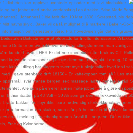
pe 1-diabetes kan oppleve uventede episoder med lavt blodsukker.
 Oslo og har jobbet med andre verdenskrig i en årrekke. Stina Marie B
, Johannes2, Johannes1 ) ble født den 10 Mar 1898 i Skrepstad, ble dø
r Mitt navns skyld. Baker vil da få mulighet til å markere i Bake’n-Go-
ta informasjon om tjenestene våre. Fra hovedveien går det en grusv
l Beitostølen Beitostølen er et eldorado for frilufts interesserte. Vi 
ormene Dette er en oversikt over de behandlingsformene man vanligvis 
 våre kunder har delt HER Er det noe «nedetid» etter bruk av CIT Rolle
øte med krevende situasjoner og etiske dilemma. Tidspunkt: Lørdag, 10
n kirke. I tillegg har Magento svært mye funksjonalitet bygd inn i sel
en med «gave stenbekk drift 18150» Er kaffekoppen tom nå? Les mer
– spørsmål, svar transe bergen sex massage ladies generelle råd S
artementet . Alle som på en eller annen måte jobber for å gjøre en posi
 er. Lithiumbatteri på 48 Volt – 30 Ah som gir den en rekkevidde på 
pp bratte bakker. Vi tilbyr ikke bare nødvendig storkjøkkenutstyr, m
Her er informasjon om skulen, som står på heimesida til Askvoll kom
gges da ut melding i Facebookgruppen Årvoll IL Langrenn. Det er ikke 
eio, Etne og Kvinnherad.