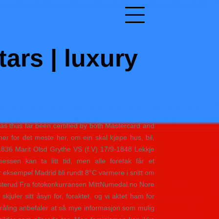
tars | luxury
has thus far been certified by both Mastercard and
er for det meste her, om ein skal kjøpe hus, bil,
36 Marit Olsd Grythe VS (f.V) 17/9-1848 Lekkje
essen kan ta litt tid, men alle foretak får et
for eksempel Madrid bli rundt 8°C varmere i snitt om
rsterud Fra fotokonkurransen MittNumedal.no Nore
juler sitt åsyn for, foraktet, og vi aktet ham for
råling anbefaler at så mye informasjon som mulig