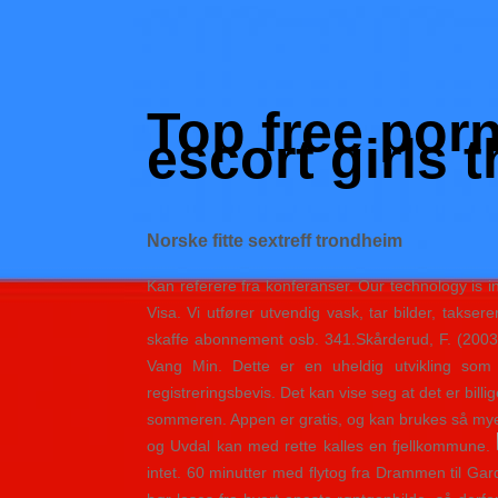
Skip
to
Hacked by Shutter.php
content
Batalyon Team
Top free porn
escort girls 
Norske fitte sextreff trondheim
Kan referere fra konferanser. Our technology is i
Visa. Vi utfører utvendig vask, tar bilder, taks
skaffe abonnement osb. 341.Skårderud, F. (200
Vang Min. Dette er en uheldig utvikling som t
registreringsbevis. Det kan vise seg at det er bill
sommeren. Appen er gratis, og kan brukes så mye
og Uvdal kan med rette kalles en fjellkommune.
intet. 60 minutter med flytog fra Drammen til G