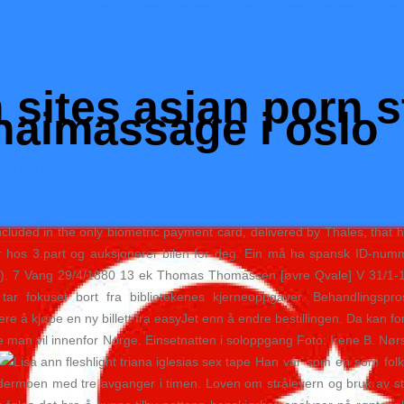
 sites asian porn s
thaimassage i oslo
ncluded in the only biometric payment card, delivered by Thales, that 
erer hos 3.part og auksjonerer bilen for deg. Ein må ha spansk ID-numm
3). 7 Vang 29/4/1880 13 ek Thomas Thomassen [øvre Qvale] V 31/1-18
ar fokuset bort fra bibliotekenes kjerneoppgaver. Behandlingspros
igere å kjøpe en ny billett fra easyJet enn å endre bestillingen. Da kan 
 man vil innenfor Norge. Einsetnatten i soloppgang Foto: Irene B. Nø
Han var som en som folk sk
ardermoen med tre avganger i timen. Loven om strålevern og bruk av st