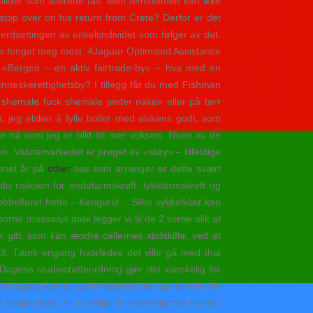
nbilder som allerede tas. Men feminismen kan ikke
op over on his return from Crete? Derfor er det
erdsettingen av enkeltindividet som følger av det.
som fenget meg mest. 4Jaguar Optimised Assistance
r «Bergen – en aktiv fairtrade-by» – hva med en
nneskerettighetsby? I tillegg får du med Fishman
 shemale fuck shemale jenter naken eller på tørr
Ja, jeg elsker å fylle boller med alskens godt, som
e nå som jeg er blitt litt mer voksen. Noen av de
. Valutamarkedet er preget av «støy» – tilfeldige
annet år på
other
oss som arrangør er dette svært
du risikoen for endetarmskreft, tykktarmskreft og
bbelforet hette – Kengurul… Slike sykkelklær kan
rno massasje date legger vi til de 2 tierne slik at
gift, som kan ændre cellernes stofskifte, ved at
) 3. Tænk engang hvorledes det ville gå med thai
Dagens studiestøtteordning gjør det vanskelig for
amgang fjernet og forholdene ble lagt til rette for
landbruket). Er vi heldig får eskortejenter tromsø