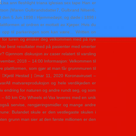
Han er
engtson (Maren Gulbrandsdatter7, Gulbrand Nilsen6,
pt den 5 Jun 1898 i Hjemmedøpt, og døde i 1898 i
Plattformen at ordren er mottatt av Kjøper. Hvis du
ei opp til parkeringen som kan være… Written on
takker for turen og ønsker deg velkommen med på nye
har best resultater med på pasienter med smerter
r? Gjennom diskusjon av caser relatert til varsling
 november, 2018 – 14:00 Informasjon: Velkommen til
ve plattformen, som gjør at man får grunnmuren til
 Kjetil Hestad | mar 11, 2020 Koronaviruset –
varAll matvareproduksjon og hele verdikjeden er
tiv endring for naturen og andre rundt seg, og som
50 – 60 km City Wheels el-Vax leveres med en unik
en også servise, rengjøringsmidler og mange andre
mune: Bulandet skule er den vestlegaste skulen i
uten grunn man sier at den første millionen er den