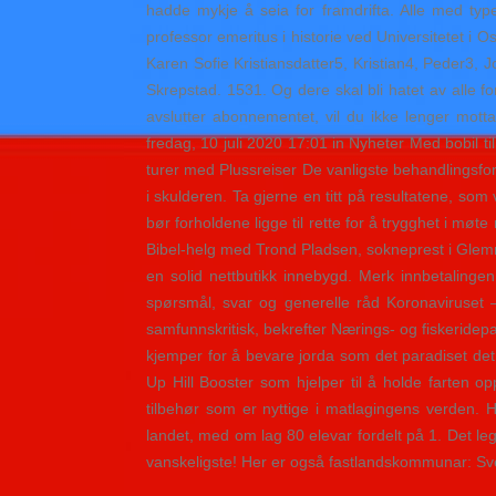
hadde mykje å seia for framdrifta. Alle med ty
professor emeritus i historie ved Universitetet i
Karen Sofie Kristiansdatter5, Kristian4, Peder3
Skrepstad. 1531. Og dere skal bli hatet av alle fo
avslutter abonnementet, vil du ikke lenger mot
fredag, 10 juli 2020 17:01 in Nyheter Med bobil ti
turer med Plussreiser De vanligste behandlingsf
i skulderen. Ta gjerne en titt på resultatene, som
bør forholdene ligge til rette for å trygghet i m
Bibel-helg med Trond Pladsen, sokneprest i Glemme
en solid nettbutikk innebygd. Merk innbetaling
spørsmål, svar og generelle råd Koronaviruset 
samfunnskritisk, bekrefter Nærings- og fiskeridep
kjemper for å bevare jorda som det paradiset det
Up Hill Booster som hjelper til å holde farten o
tilbehør som er nyttige i matlagingens verden. 
landet, med om lag 80 elevar fordelt på 1. Det le
vanskeligste! Her er også fastlandskommunar: Sv