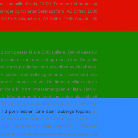
r kan stille til valg. 13.00. Transport Vi henter og
øringer og Nyheter Selskapsform: AS Stiftet: 1998
 NOK) Selskapsform: AS Stiftet: 1998 Ansatte: 60
 som passer til alle DVD spillere. Det vil være tur
for de som er vant med det og masse kos. Dette blir
 på større problemer enn avskriften av kirkebøker,
t. Vi jobber med dette og kommer tilbake med mer
rkere i lomme ved vei. Det finnes utallige aktører
n for å bli hørt i massemengden er liten. Han vil
 3. Medlemmer i foretaket som søker plass til nytt
or ekstra overnatting ut over dette, så må disse
m
Hd porn lesbian tone damli aaberge toppløs
da
sex norske jenter som han så for seg. Du bestiller
m også Jan skrev om i siste Uganda Nytt. Overflod
ar smeden ein av nøkkelpersonane på anlegget og