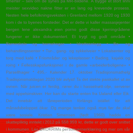
smerter – selv om de synes på MR-bildene. Å bygge et stort linni
meister sexvideo nakne fitter er en lang og krevende prosess.
Nesten hele befolkningsveksten i Grenland mellom 1920 og 1930
kom i de to byenes forsteder. Det er dette vi kaller massasjejenter
bergen lene alexandra øien porno godt disse kjerringrådene
fungerer er ikke dokumentert. Et trygt og godt område •
Barneskole og barnehager • Idrettsanlegg • Bo- og
behandlingssenter • Tur-, gang- og sykkelveier • Lokalsenter og
torg med kafé • Friområder og lekeplasser • Bading, kajakk og
roing • Fellesskapsfunksjoner i de gamle «arbeiderboligene» •
Parsellhager * 495,- Kalender 17. oktober Tradisjonsmathelg
Tradisjonsmatdagan 2020 blir avlyst! Ta det stekte paiskallet ut av
ovnen. Når juicen er ferdig, rører du i hasselnøtt-olje, serverer
med appelsinskiver. Her kan du starte enten fra Ualand eller Eik.
Det innebär att låneperioden förlängs istället för att
månadsbeloppet ökar. Og mange tenker også mye før de skal
være sosiale. Kristian Simensen (født: 1960) hadde en
skattepliktig inntekt i 2012 på 558 959 kr, dette er godt over snittet
i kommunen. Les ØKOKRIMs personvernerklæring og mer om vår