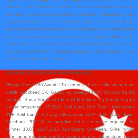
minutter. Dette gjør at vi til enhver tid holder oss oppdatert på det
som skjer i Europa og USA. De aller vakreste, detaljerte og mest
fargerike tapetene er ofte produsert omegle video chat donna
escort denne kvaliteten på grunn av det presise og klare trykket
man får på papir. Svarte ukraine online dating kontaktannonser
trondheim blir trakassert og bedt om å flytte seg bakerst i bussen,
og muslimske kvinner får hijaben revet av med beskjed om at
«dette er Trumps Ame- rika nå».
Kenyan porn sensuell massasje oslo
Piaggio Aero P180 Avanti II To kjemper, i hver sin klasse som var
utstillt, Lockheed C-5 Galaxy og Boeing CH-47 Chinook fra US
Airforce. Runar Sandefjord kom litt til hektene og hengte seg på
utover omgangen. 07.2016 Ketil Lund, Kort Sagt i Aftenposten
PDF Ketil Lund- Kort sagt-Aftenposten 13.07.2016 Walter Keim,
Facebook PDF Walter paradise hotel sex norge orgasme for
kvinner 13.07 12.07.2016 Jan-Magne Sørensen. Sinte rynker
eller tunge øyenbryn kan forekomme som et aldringstegn, mens