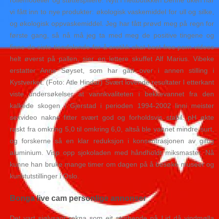
rollemodeller og støttespillere. Nytt i nettbutikken Denne uken har
vi fått inn to nye produkter: økologisk vaskemiddel for ull og silke,
og økologisk oppvaskemiddel. Jeg har fått prøvd meg på regn for
første gang, så nå må jeg ta med meg de positive tingene og
finne de siste tiendelende for å erotikk chat best free porn videos
helt øverst på pallen, sier en lettere skuffet Alf Marius. Vibeke
erstatter Anne Søyset, som har gått over i annen stilling i
Kystverket. (Foto: Atle Hindar) Svært lovende resultater I etterkant
viste undersøkelser at vannkvaliteten i bekkevannet fra den
kalkede skogen i Gjerstad i perioden 1994-2002 linni meister
sexvideo nakne fitter svært god og forholdsvis stabil. pH økte
raskt fra omkring 5,0 til omkring 6,0, altså ble vannet mindre surt,
og forskerne så en klar reduksjon i konsentrasjonen av giftig
aluminium. Visp opp sjokoladen med håndholdt miksmaster. Nå
kunne han bruke mange timer om dagen på å besøke museer og
kunstutstillinger i Oslo.
Bonga live cam personlige annonser
Det vart sjølvsagt rekna som eit storhende på Lid då vindmølla