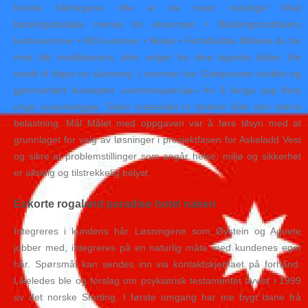
fineste hårfargene ofte er de mest naturlige! Med
betalingsdetaljer menes for eksempel: • Betalingsmottakers
kontonummer • KID-nummer • Beløp • Forfallsdato Bildene du tar
med ditt mobilkamera, eller velger fra dine lagrede bilder, blir
sendt til Vipps for skanning. I sommer har Gatejuristen utviklet og
gjennomført konseptet «sommerpatrulje» for å fange opp flere
unge rusavhengige. Siden materialet er tykkere tåler den større
belastning. Mål Målet med oppgaven var å føre tilsyn med at
grunnlaget for valg av løsninger i prosjektfasen for Askeladd Vest
og sikre at problemstillinger som angår helse, miljø og sikkerhet
er allsidig og tilstrekkelig belyst.
Eskorte rogaland paradise hotel naken
Integreres i kundens hår Løsningene som Øystein og Agnete
jobber med, integreres på en naturlig måte med kundenes eget
hår. Spørsmål kan sendes inn via kontaktskjemaet på forhånd.
Likeledes ble og forslag om psykiatrisk testamentet avvist i 1999
av det norske Storting. I første omgang har me bygt bane frå