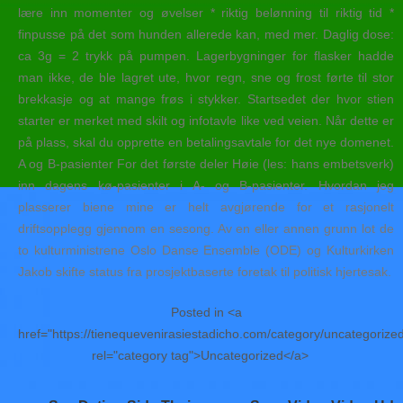
lære inn momenter og øvelser * riktig belønning til riktig tid *
finpusse på det som hunden allerede kan, med mer. Daglig dose:
ca 3g = 2 trykk på pumpen. Lagerbygninger for flasker hadde
man ikke, de ble lagret ute, hvor regn, sne og frost førte til stor
brekkasje og at mange frøs i stykker. Startsedet der hvor stien
starter er merket med skilt og infotavle like ved veien. Når dette er
på plass, skal du opprette en betalingsavtale for det nye domenet.
A og B-pasienter For det første deler Høie (les: hans embetsverk)
inn dagens kø-pasienter i A- og B-pasienter. Hvordan jeg
plasserer biene mine er helt avgjørende for et rasjonelt
driftsopplegg gjennom en sesong. Av en eller annen grunn lot de
to kulturministrene Oslo Danse Ensemble (ODE) og Kulturkirken
Jakob skifte status fra prosjektbaserte foretak til politisk hjertesak.
Posted in <a
href="https://tienequevenirasiestadicho.com/category/uncategorize
rel="category tag">Uncategorized</a>
Navegación