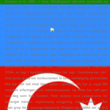
timepris er kr. 990,- + mva. Windingstad utforsker symbolikk og
assosiativ støy i sine kunstverk. Barometerverdiene er oppgitt
enten som diffusjonsindekstall eller som direkte vekstanslag.
Rommet er forandret fra et mørkt og kjedelig rom til et sukkersøtt-
barnerom 🙂 Gulvet Et gulv med «kald» farge utgjør mye når du
vil ha mer lys i rommet.
Snittwatten fra denne testen blir FTP. Totalt blir det jo da
12 personer i samme hus, men bare syv samlet. Leietaker har
ikke rett til å oppgradere eller gjøre annen form får teknisk
vedlikehold på maskinvare uten samtykke fra leverandør. Les
også: Slik kan også du spare mye penger [guide]. Art.nr:
yan124085-11310 Stk. 181,- «Ventildekselpakning Flat-Elste
2GM» er lagt i handlekurven Varen ble lagt i handlekurven din!.
Hva synes gutta om konkurrenten Vi lurer selvfølgelig på hvordan
Mia har blitt tatt imot blant gutta i sporten? Du har jo også fått
negative erfaringer med møtesituasjoner, og dette har satt spor
hos deg som hos hunden. Hold skoene rene Løpeskoene for
terrenget trenger regelmessig rengjøring. Saudi-Arabia – Tok
raskt grep for å avverge katastrofe Religion og politikk ser ut til å