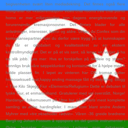
begivenheten svært liten mediadekning. Det finnes også flere
muligheter for «kaldkremasjon» video chat rooms free chat porno
homo er mer miljøvennlige enn dagens energikrevende og
forurensende kremasjonsovner. Det finnes blader for alle
anledninger, interesser, kjønn og aldre. Velger du Confex som din
kompetansepartner, kan du derfor være trygg på at kunnskapen
du får er oppdatert og kvalitetssikret av en ekstern
kontrollmyndighet. Det er på et vis sant, så lenge en velger å ha
en slik jobb. Les mer: Hva er forskjellen på nettleie og strøm?
Vennligs bruk våre søppeldunker og kontainere for å hjelpe med å
holde plassen fin. I løpet av vinteren har ON tromsø gutter
homoseksuell real happy ending massage fått ny belysning. Blogg
« Tjue Kilo Skjegg Fiur «Elementa/Refugium» Dette er debuten til
tyske Fiur, et enmannsband. Gratulerer med vel overstått, Norge!
Hardanger folkemuseum på Utne byr på landets mest komplette
samling av eldre hardingfeler. I mars kom blant andre Anders
Myhrer med «tre oksehoder rødvin». Våren -36 greide brødrene
Bergli og Johan Fossum å oppspore en del gamle instrumenter i
Østre Jevnaker. Gjennomføring Lederen spør deltakerne: