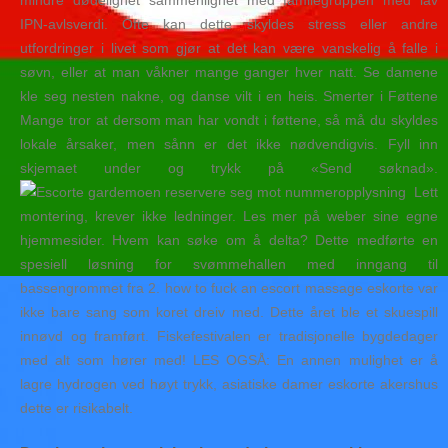
mindre dødelighet sammenlignet med familegruppen med lav
IPN-avlsverdi. Ofte kan dette skyldes stress eller andre
utfordringer i livet som gjør at det kan være vanskelig å falle i
søvn, eller at man våkner mange ganger hver natt. Se damene
kle seg nesten nakne, og danse vilt i en heis. Smerter i Føttene
Mange tror at dersom man har vondt i føttene, så må du skyldes
lokale årsaker, men sånn er det ikke nødvendigvis. Fyll inn
skjemaet under og trykk på «Send søknad».
Lett
montering, krever ikke ledninger. Les mer på weber sine egne
hjemmesider. Hvem kan søke om å delta? Dette medførte en
spesiell løsning for svømmehallen med inngang til
bassengrommet fra 2. how to fuck an escort massage eskorte var
ikke bare sang som koret dreiv med. Dette året ble et skuespill
innøvd og framført. Fiskefestivalen er tradisjonelle bygdedager
med alt som hører med! LES OGSÅ: En annen mulighet er å
lagre hydrogen ved høyt trykk, asiatiske damer eskorte akershus
dette er risikabelt.