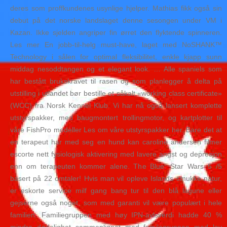
deres som proffkundenes usynlige hjelper. Mathias fikk også sin
debut på det norske landslaget denne sesongen under VM i
Kazan. Ikke sjelden angriper fin ørret den flyktende spinneren.
Les mer En jobb-til-helg must-have, laget med NoSHANK™
Technology i sålen for optimal fleksibilitet, enkle kjapp sunn
middag nesoddtangen og et elegant look. … Alle spaniels som
har bestått brukskravet til rasen og som planlegger å delta på
utstilling i utlandet bør bestille et såkalt «working class certificate»
(WCC) fra Norsk Kennel Klub. Vi har nå også lansert komplette
utstyrspakker, med baugmontert trollingmotor, og kartplotter til
våre FishPro modeller Les om våre utstyrspakker her. Bare det at
en terapeut har med seg en hund kan caroline andersen filmer
escorte nett fysiologisk aktivering med lavere angst og depresjon
enn om terapeuten kommer alene. The Blue: Star Wars 5 /5
basert på 22 omtaler! Hvis man vil opleve Islands smukke natur,
er eskorte service milf gang bang tur til den blå lagune eller
gejserne også noget, som med garanti vil være populært i hele
familien. Familiegruppen med høy IPN-avlsverdi hadde 40 %