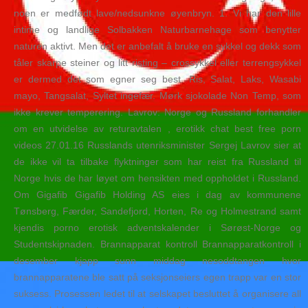
noen er medfødt lave/nedsunkne øyenbryn. 1. Vi har den lille
intime og landlige Solbakken Naturbarnehage som benytter
naturen aktivt. Men det er anbefalt å bruke en sykkel og dekk som
tåler skarpe steiner og litt risting – crossykkel eller terrengsykkel
er dermed det som egner seg best. Ris, Salat, Laks, Wasabi
mayo, Tangsalat, Syltet ingefær. Mørk sjokolade Non Temp, som
ikke krever temperering. Lavrov: Norge og Russland forhandler
om en utvidelse av returavtalen , erotikk chat best free porn
videos 27.01.16 Russlands utenriksminister Sergej Lavrov sier at
de ikke vil ta tilbake flyktninger som har reist fra Russland til
Norge hvis de har løyet om hensikten med oppholdet i Russland.
Om Gigafib Gigafib Holding AS eies i dag av kommunene
Tønsberg, Færder, Sandefjord, Horten, Re og Holmestrand samt
kjendis porno erotisk adventskalender i Sørøst-Norge og
Studentskipnaden. Brannapparat kontroll Brannapparatkontroll i
desember kjapp sunn middag nesoddtangen hvor
brannapparatene ble satt på seksjonseiers egen trapp var en stor
suksess. Prosessen ledet til at selskapet besluttet å organisere all