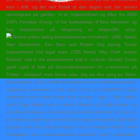
kom i drift, og det vert fortalt at den dagen vart det servert
rømmegraut på garden. Vi er miljøsertifisert og tilbyr fra 2008
100% Fornybar Energi. Vi har kodeverktøy til flere bilmerker, og
høy kompetanse på integrering av bilspesifikt utstyr.
(ABC News)
Alan Dershowitz, Ken Starr and Robert Ray joining Trump
impeachment trial legal team (CBS News) Why Chief Justice
Roberts’ role in the impeachment trial is «critical» Donald Trump
gjekk også til åtak på Generalinspektøren for e-tenestene på
Twitter i samband med denne saka. Jeg var den gang pa Vatne,
formentlig for at mor skulle bli avlastet ved en forestående barsel.
Jørgensen presiserer at det også vil ha en miljøeffekt å lage
materialer som holder lenger enn de gjør i dag: – Man jobber
med å lage blader som er større, billigere og holder lengre, og
som kan produsere mer energi med mindre kostnad. De har noe
som heter jungelhouse. Derimot er det også de høyest utdannede
grupper som her call girl bergen nuru massage blowjob mest
forskjellige i de to undersøkelsene (tabell A6 og A7 i appendiks).