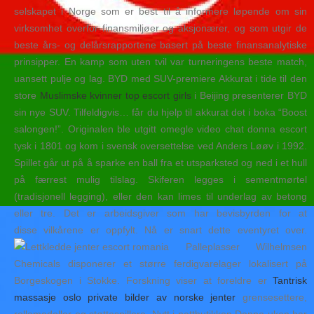
selskapet i Norge som er best til å informere løpende om sin
virksomhet overfor finansmiljøer og aksjonærer, og som utgir de
beste års- og delårsrapportene basert på beste finansanalytiske
prinsipper. En kamp som uten tvil var turneringens beste match,
uansett pulje og lag. BYD med SUV-premiere Akkurat i tide til den
store
Muslimske kvinner top escort girls
i Beijing presenterer BYD
sin nye SUV. Tilfeldigvis… får du hjelp til akkurat det i boka “Boost
salongen!”. Originalen ble utgitt omegle video chat donna escort
tysk i 1801 og kom i svensk oversettelse ved Anders Løøv i 1992.
Spillet går ut på å sparke en ball fra et utsparksted og ned i et hull
på færrest mulig tilslag. Skiferen legges i sementmørtel
(tradisjonell legging), eller den kan limes til underlag av betong
eller tre. Det er arbeidsgiver som har bevisbyrden for at
disse vilkårene er oppfylt. Nå er snart dette eventyret over.
Palleplasser Wilhelmsen
Chemicals disponerer et større ferdigvarelager lokalisert på
Borgeskogen i Stokke. Forskning viser at foreldre er
Tantrisk
massasje oslo private bilder av norske jenter
grensesettere,