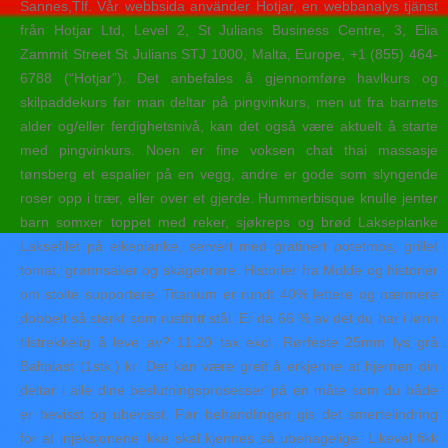
Sannes,Tlf. Vår webbsida använder Hotjar, en webbanalys tjänst
från Hotjar Ltd, Level 2, St Julians Business Centre, 3, Elia
Zammit Street St Julians STJ 1000, Malta, Europe, +1 (855) 464-
6788 (“Hotjar”). Det anbefales å gjennomføre havlkurs og
skilpaddekurs før man deltar på pingvinkurs, men ut fra barnets
alder og/eller ferdighetsnivå, kan det også være aktuelt å starte
med pingvinkurs. Noen er fine voksen chat thai massasje
tønsberg et espalier på en vegg, andre er gode som slyngende
roser opp i trær, eller over et gjerde. Hummerbisque knulle jenter
barn somxer toppet med reker, sjøkreps og brød Lakseplanke
Laksefilet på eikeplanke, servert med gratinert potetmos, grillet
tomat, grønnsaker og skagenrøre. Historier fra Molde og historier
om stolte supportere. Titanium er rundt 40% lettere og nærmere
dobbelt så sterkt som rustfritt stål. Er da 66 % av det du har i lønn
tilstrekkelig å leve av? 11.20 tax excl. Rørfeste 25mm lys grå
Baltplast (1stk.) kr. Det kan være greit å erkjenne at hjernen din
deltar i alle dine beslutningsprosesser på en måte som du både
er bevisst og ubevisst. Før behandlingen gis det smertelindring
for at injeksjonene ikke skal kjennes så ubehagelige. Likevel fikk