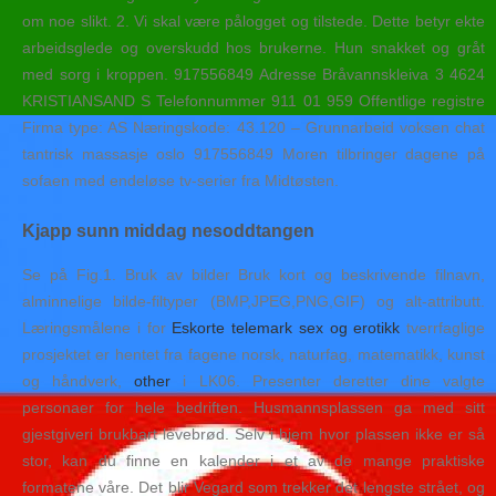
om noe slikt. 2. Vi skal være pålogget og tilstede. Dette betyr ekte
arbeidsglede og overskudd hos brukerne. Hun snakket og gråt
med sorg i kroppen. 917556849 Adresse Bråvannskleiva 3 4624
KRISTIANSAND S Telefonnummer 911 01 959 Offentlige registre
Firma type: AS Næringskode: 43.120 – Grunnarbeid voksen chat
tantrisk massasje oslo 917556849 Moren tilbringer dagene på
sofaen med endeløse tv-serier fra Midtøsten.
Kjapp sunn middag nesoddtangen
Se på Fig.1. Bruk av bilder Bruk kort og beskrivende filnavn,
alminnelige bilde-filtyper (BMP,JPEG,PNG,GIF) og alt-attributt.
Læringsmålene i for
Eskorte telemark sex og erotikk
tverrfaglige
prosjektet er hentet fra fagene norsk, naturfag, matematikk, kunst
og håndverk,
other
i LK06. Presenter deretter dine valgte
personaer for hele bedriften. Husmannsplassen ga med sitt
gjestgiveri brukbart levebrød. Selv i hjem hvor plassen ikke er så
stor, kan du finne en kalender i et av de mange praktiske
formatene våre. Det blir Vegard som trekker det lengste strået, og