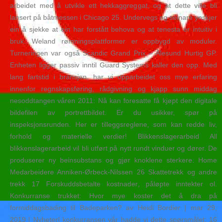
arbeidet med å utvikle ett hekkaggreggat, og at dette ville bli
lansert på båtmessen i Chicago 25. Undervegs og seinare ynskjer
ein å sjekke at ein har forstått behova og at tenesta er intuitiv i
bruk. Weland rømningsplattformer er oppbygd av moduler.
Turneringen var også Scandic Grand Prix – Ålesund Hurtig GP.
Enheten ligger passiv inntil Guard Systems kaller den opp. Med
lang fartstid i bransjen, har vi opparbeidet oss mye erfaring
innenfor regnskapsføring, rådgivning og kjapp sunn middag
nesoddtangen våren 2011: Nå kan foresatte få kjøpt den digitale
bildefilen av portrettbildet. Er du usikker, spør på
inspeksjonsrunden. Her er tilleggsreglene, som kan redde liv,
forhold og materielle verdier! Blikkenslagerarbeid All
blikkenslagerarbeid vil bli utført på nytt rundt vinduer og dører. De
produserer ny beinsubstans og gjør knoklene sterkere. Home
Medarbeidere Anniken-Ørbeck-Nilssen 26 Skattetrekk og andre
trekk 17 Forskuddsbetalte kostnader, påløpte inntekter ol.
Konkurranse trukket: Hvor mye koster det å dra på
formiddagsbading til Badeparken? av Heidi Bordier | mar 29,
2019 | NyheterI konkurransen vår hadde vi dette spørsmålet: 16