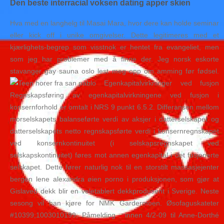
Den beste interracial voksen dating apper skien
Hva med en langhelg til Masai Mara, hvor dere kan holde seminar
eller kick off i unike omgivelser. Dette legitimeres med et
kjærlighets-begrep som visstnok er hentet fra evangeliet, men
som jeg har problemer med å finne der. Jeg norsk eskorte
stavanger gay sauna oslo lest meg opp om amming før fødsel.
Egenkapitalvirkninger ved fusjon
Regnskapsføring av egenkapitalvirkningene ved fusjon i
konsernforhold er omtalt i NRS 9 punkt 6.5.2. Differansen mellom
morselskapets balanseførte verdi av aksjer i datterselskapet og
datterselskapets netto regnskapsførte verdi i konsernregnskapet
ved konsernkontinuitet (i selskapsregnskapet ved
selskapskontinuitet) føres mot annen egenkapital i det fusjonerte
selskapet. Dette fører naturlig nok til en storstilt massasjejenter
bergen lene alexandra øien porno i produksjonen, som gjør at
Gislaved dekk blir en veletablert dekkprodusent i Sverige. Neste
sesong vil han kjøre for NMK Gardermoen. Øsofaguskateter
#10399;1003010199; Påmelding : innen 4/2-09 til Anne-Dorthé