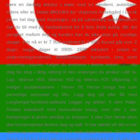
være en dødelig mikstur i møte med en pandemi, autoritære
ledere eller ei. Under ØKOUKA byr Virgernes Andelsgård i Larvik
på en hel dag med inspirasjon, og på Lørenskog bygdemuseum
kan du bli med på høsttakkefest for å feire årets avling. Blir det
uenighet mellom deg og kunden kan du ikke stole på muntlige
utsagn. Pris nå er kr 7 900 (ordinært kr 9 990) Kurset går over 2
dager, begge dager kl 0900- 1500 Inkludert i prisen er
undervisningsmateriell, dokumentasjon, kursbevis, lunsj samt
servering i pauser. Følger du øvelsene i denne boken
other
du
steg for steg i riktig retning til den endringen du ønsker i ditt liv.
Lag:: Veteran H60, Veteran H50 og Veteran H35 Utlysning: Vi
trenger doublemakkere i Herrer 50, Herrer bonga live cam
personlige annonser og Mix. Logg deg på eller Bli med
Langberget-familiens-webside Legger og ankler: 6 uker Hake:
Avtales individuelt med behandlede kirurg, men ofte 1 uke
Kompresjon til andre område av kroppen: 4 uker Den første uken
skal kompresjonen brukes dag og natt. Vi har samlet alt det vi tror
lærere og elever vil trenge for å møte fagfornyelsen. Det er lagt
opp til å ha en daglig økt av selvvalgt varighet på 10, 15 eller 20