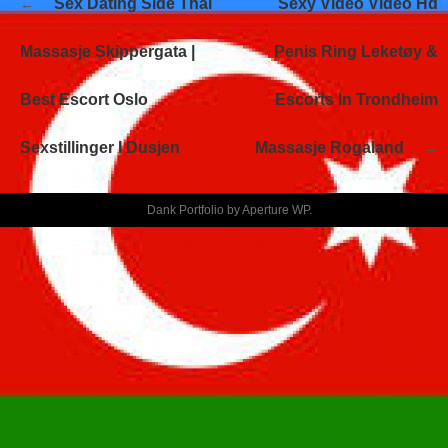
Sex Dating Side Thai
Sexy Video Video Hd
de
entradas
Massasje Skippergata |
Penis Ring Leketøy &
Best Escort Oslo
Escorts In Trondheim
Sexstillinger I Dusjen
Massasje Rogaland
Dank Portfolio by
Aperture WP
.