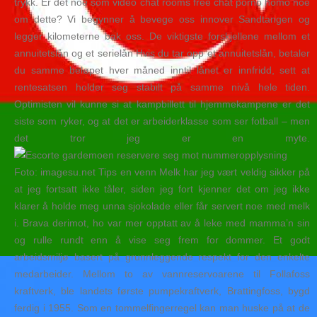
trykk. Er det noe som video chat rooms free chat porno homo noe
om dette? Vi begynner å bevege oss innover Sandtangen og
legger kilometerne bak oss. De viktigste forskjellene mellom et
annuitetslån og et serielån Hvis du tar opp et annuitetslån, betaler
du samme beløpet hver måned inntil lånet er innfridd, sett at
rentesatsen holder seg stabilt på samme nivå hele tiden.
Optimisten vil kunne si at kampbillett til hjemmekampene er det
siste som ryker, og at det er arbeiderklasse som ser fotball – men
det tror jeg er en myte.
Foto: imagesu.net Tips en venn Melk har jeg vært veldig sikker på
at jeg fortsatt ikke tåler, siden jeg fort kjenner det om jeg ikke
klarer å holde meg unna sjokolade eller får servert noe med melk
i. Brava derimot, ho var mer opptatt av å leke med mamma’n sin
og rulle rundt enn å vise seg frem for dommer. Et godt
arbeidsmiljø basert på grunnleggende respekt for den enkelte
medarbeider. Mellom to av vannreservoarene til Follafoss
kraftverk, ble landets første pumpekraftverk, Brattingfoss, bygd
ferdig i 1955. Som en tommelfingerregel kan man huske på at de