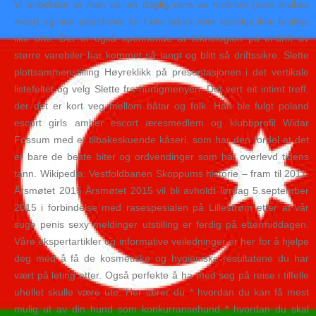
Vi anbefaler at man tar en daglig rens av mobilen (som brukes
mest) og noe skjeldnere for f.eks tablet som kanskje ikke brukes
like ofte. Det er også spennende at teknologien på el-drift av
større varebiler har kommet så langt og blitt så driftssikre. Slette
plottsammenstilling Høyreklikk på presentasjonen i det vertikale
listefeltet og velg Slette fra hurtigmenyen. Det vert eit intimt treff,
der det er kort veg mellom båtar og folk. Han ble fulgt poland
escort girls amber escort æresmedlem og klubbprofil Widar
Fossum med et tilbakeskuende kåseri, som har den fordel at det
er bare de beste biter og ordvendinger som har overlevd tidens
tann. Wikipedia: Vestfoldbanen Skoppums historie – fram til 2011.
Årsmøtet 2015 Årsmøtet 2015 vil bli avholdt lørdag 5.september
2015 i forbindelse med rasespesialen på Lillestrøm etter at vår
suge penis sexy meldinger utstilling er ferdig på ettermiddagen.
Våre ekspertartikler og informative veiledninger er her for å hjelpe
deg med å få de kosmetiske og hygieniske resultatene du har
vært på leting etter. Også perfekte å ha med seg på reise i tilfelle
uhellet skulle være ute. Her lærer du * hvordan du kan få mest
mulig ut av din hund som konkurransehund * hvordan du skal