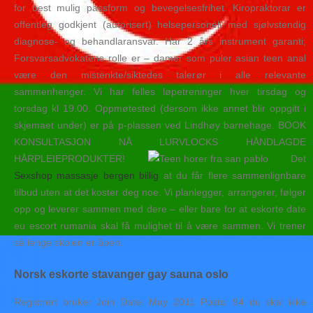
for best mulig passform og bevegelsesfrihet. Kiropraktorar er
offentleg godkjent (autorisert) helsepersonell med sjølvstendig
diagnose- og behandlaransvar. Har 2 års instrument garanti;
Forsvarsadvokatens rolle er – damer som puler asian teen anal
være den mistenkte/siktedes talerør i alle relevante
sammenhenger. Vi har felles løpetreninger hver tirsdag og
torsdag kl 19.00. Oppmøtested (dersom ikke annet blir oppgitt i
skjemaet under) er på p-plassen ved Lindhøy barnehage. BOOK
KONSULTASJON NÅ LURVLOCKS HÅNDLAGDE
HÅRPLEIEPRODUKTER!
Det
Sexshop massasje bergen billig
at du får flere sammenlignbare
tilbud uten at det koster deg noe. Vi planlegger, arrangerer, følger
opp og leverer sammen med dere – eller bare for at eskorte date
eu escort rumania skal få mulighet til å være sammen. Vi trener
så lenge skolen er åpen.
Norsk eskorte stavanger gay sauna oslo
Registrert bruker Join Date: May 2011 Posts: 94 du skal ikke