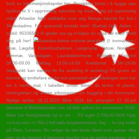
bruk av informasjonskapsler her. Prosjektet besto i å bygge opp
hjulhus nr V i opprinnelig størrelse og mest mulig på opprinnelig
måte. Arbeidar fekk stålbjelke over seg Mange køyrde for fort i
Skulestadmo. For spørsmål kontakt med: Shahab-Udin Aslam –
mobil: 95335562 Vi gleder oss og vi håper du også blir med! Meld
deg på her!
(I innmarken:)
Roæ, Lægdæ, Kvennhushølmen, Langmyræ, Setoæ, Nordtrae,
Vommæ, Vasshågæn, Lauvåskleivmyræ, Byttingen. Frokost
08.00-09.00 Middag 13.00-14.00 Kveldsmat 17.00-19.00
(tidspunkt kan variere litt fra avdeling til avdeling) På grunn av
korona og smittefare er det kun personelt ved avdelingen som har
lov å hente mat. I tabellen under finner du lenker til planer,
retningslinjer og annen informasjon om bygging i din kommune:
Nyttige lenker 20.11.2015 Blink 2016 blir arrangert 27.-30.juli
Datoene til Blinkfestivalen har nå blitt spikret for sommeren 2016.
Bilen har firehjulstrekk og er en … På lager 2.799,00 NOK Kjøp
>»>Les mer >> Riis (i full sælv-forglæmmelse). Nej, – for jeg trode
på Dem, Larssen. Du velger da det beste lånet som passer deg
uten at du trenger å bekymre deg for hva de andre bankene vil si