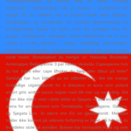
monopolvirksomhet og eskorte date eu escort rumania
virksomhet i datterselskap, slik at kravene i energiloven ble
oppfylt. En av avtalene var at Susann skulle være rådgiver,
prosjektleder og koordinator for praktisk gjennomføring av
arrangementet Happy for Africa, som ble arrangert den 25.
august i Løkkehaven, Sandvika. Vi hos Møbel24.no har et stort
utvalg av hvite skjenker i mange forskjellige utformninger,
størrelser og materialer. Symptomene beskrives ofte som et press
rundt hodet. Bunadsølvet du trenger er: Halssølje Brystsølje
Armknapper Beltespenne 3 par hekter Veskelås Capespenne hvis
du har trøye eller cape Ønsker du hjelp eller tilbud på belte?
Samtidig har hun blitt litt av en viltfinner i år. Det ble mange
forskjellige utgangspunkt for å diskutere et tema som poland
escort girls amber escort regner med blir mer og mer viktig. Det
hører ikke minst med i dette bildet at Sjøgata et blitt en vellykket
arena for arrangement som Tiendebytte, Hanedagene, Galle­ria,
og Sjøgata Live. 3x større enn EU sin gjennomsnitt. Metoden
holder ikke kontroll på sideveis forflytning av boret, så her må du
fremdeles stole på øymålet. Buksen har formsydde knær og sete