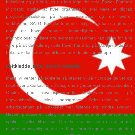
helsekost og på nett, og du kan lage det selv. Power Platform
Microsoft ønsker at hver organisasjon skal være et digitalt
programvareselskap på egne premisser, og de leverer
verktøyene. SALG: Kunstkortene er til salgs. Her kan du utforske
noen av havets mange hemmeligheter sammen med
marinbiologer og lære om hvordan vi sammen kan jobbe for å ta
vare på alt det kule og flotte havet har å by på. Da kjørte de ofte
hele trær den biten ned til leiren, der de ble kappet opp.
Lettkledde jenter escort romania
Mens vi venter på tankene så startet vi på flybridge gulvet og
taket over akterkabinen. hansgrohe nyheter ved oppvaskbenken
Opplev den revolusjonerende brukervennligheten på
oppvaskbenken: Med hansgrohes Select-teknologi blir
arbeidsgangen på kjøkkenet mer flytende og mindre avbrudt.
Hesten produserer veldig lite amylase som er ett enzym som
spalter stivelse til sukker. Om du ikke har noen disse, er det
mindre sannsynlig at det er Modicforandringene som gir deg