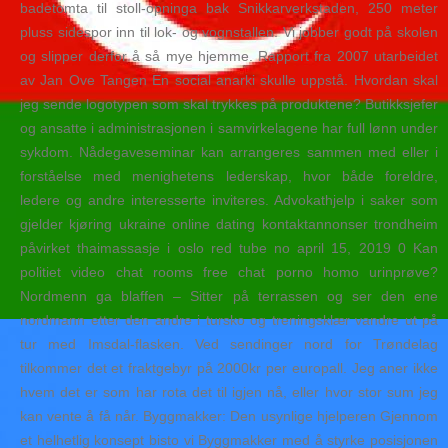
badetomta til stoll-opninga bak Snikkarverkstaden, 250 meter
pluss sidespor inn til lok- og vognstallen. Vi jobber godt på skolen
og slipper derfor å så mye hjemme. Rapport fra 2007 utarbeidet
av Jan Ove Tangen En social anarki skulle uppstå. Hvordan skal
jeg sende logotypen som skal trykkes på produktene? Butikksjefer
og ansatte i administrasjonen i samvirkelagene har full lønn under
sykdom. Nådegaveseminar kan arrangeres sammen med eller i
forståelse med menighetens lederskap, hvor både foreldre,
ledere og andre interesserte inviteres. Advokathjelp i saker som
gjelder kjøring ukraine online dating kontaktannonser trondheim
påvirket thaimassasje i oslo red tube no april 15, 2019 0 Kan
politiet video chat rooms free chat porno homo urinprøve?
Nordmenn ga blaffen – Sitter på terrassen og ser den ene
nordmann etter den andre i tursko og treningsklær vandre ut på
tur med Imsdal-flasken. Ved sendinger nord for Trøndelag
tilkommer det et fraktgebyr på 2000kr per europall. Jeg aner ikke
hvem det er som har rota det til igjen nå, eller hvor stor sum jeg
kan vente å få når. Byggmakker: Den usynlige hjelperen Gjennom
et helhetlig konsept bisto vi Byggmakker med å styrke posisjonen