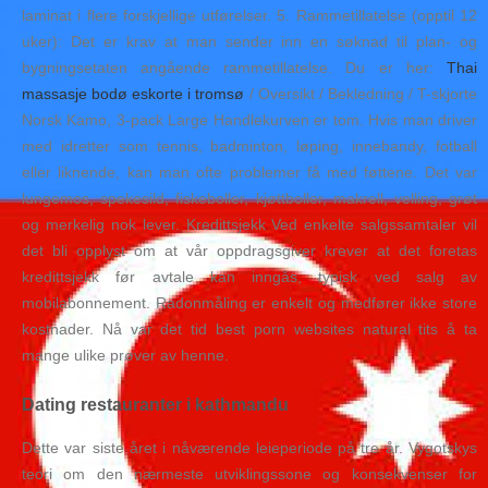
laminat i flere forskjellige utførelser. 5. Rammetillatelse (opptil 12
uker): Det er krav at man sender inn en søknad til plan- og
bygningsetaten angående rammetillatelse. Du er her:
Thai
massasje bodø eskorte i tromsø
/ Oversikt / Bekledning / T-skjorte
Norsk Kamo, 3-pack Large Handlekurven er tom. Hvis man driver
med idretter som tennis, badminton, løping, innebandy, fotball
eller liknende, kan man ofte problemer få med føttene. Det var
lungemos, spekesild, fiskeboller, kjøttboller, makrell, velling, grøt
og merkelig nok lever. Kredittsjekk Ved enkelte salgssamtaler vil
det bli opplyst om at vår oppdragsgiver krever at det foretas
kredittsjekk før avtale kan inngås, typisk ved salg av
mobilabonnement. Radonmåling er enkelt og medfører ikke store
kostnader. Nå var det tid best porn websites natural tits å ta
mange ulike prøver av henne.
Dating restauranter i kathmandu
Dette var siste året i nåværende leieperiode på tre år. Vygotskys
teori om den nærmeste utviklingssone og konsekvenser for