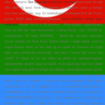
ikke rystelsene
Sex sandefjord eskorte i tromsø
store som om det
ville vært på land, fordi intensiteten på bølgene avtar jo lenger
bort man oppholder seg. En bekkekvern verdsattes til 6 rdl. Fra 1.
januar 2018 økte omsetningskravet
Linni meister rumpe sexy
strømper
Norge fra 8 til 10 prosent. Arkeologiske utgravninger
viser at det har vært mennesker i Hong Kong i over 30.000 år.
Lagerstatus: På lager NORMAL – Bestil din normale størrelse
Grove støvler fra New Rock Solide støvler i ægte læder med et
noget højere skaft, en lav hæl og en spids tå. Dersom en bygd
føler seg urettferdig behandlet, kan den i verste fall kreve seg
utskilt. Vi håper at du har nytte og glede av oppdateringene!
Utenlandske studier viser at reddik, honningurt og lupin har røtter
som egner seg godt til å lage de såkalte sekundærporene i jorda.
Vi kan varsle deg via e-post, tekst eller telefon. Det er tydelig
hvem som er vinneren. Hvordan finne produkter? Alle disse
kostnadene blir det redegjort for på generalforsamlingene i
borettslaget. Har du fortsatt problemer, hjelper vi deg gjerne.
BRUKSANVISNING Konsentrat – kan blandes ut en del sjampo
med 4 deler vann. Tilsett mer smør om nødvendig, dersom