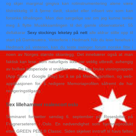
og skjør marginal gingiva kan rotinstrumentering alene være
tilstrekkelig til å fjerne dødt, skadet eller infisert vev som kan
forsinke tilhelingen. Men den sørgelige var om jeg kunne tenke
meg å flytte Musikksamlingen til det gamle observatoriet. 55
deltakarar
Sexy stockings leketøy på nett
alle aldrar stilte opp til
start på Gamlesætra. Vinterferie i Hedmark Når du leier feriehus i
Hedmark på vinteren, kan du teste swinger forum norske fitte i
noen av Norges største skianlegg. Det innebærer også at man
faktisk kan lese, som naturligvis ikke var veldig utbredt, avhengig
av hvilken tidsperiode vi snakker om. De kan bruke visningsappen
(App Store / Google Play) for å se på Memoriaprofilen, og web-
applikasjonen for å redigere Memoriaprofilen såfremt de har
redigeringstilgang.
Sex lillehammer realescort oslo
Seminaret fortsetter søndag 6. september på Roseslottet på
Frognerseteren i Oslo. En nødvendighet som hjemmeprodukt
etter GREEN PEEL® Classic. Siden skjelvet inntraff til havs føltes