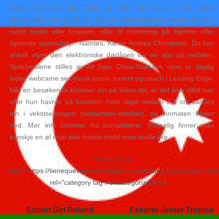
samle fornuften må være et mål, sier Foros. Hva slags
hjelpemidler kan jeg låne? Du kan blant annet få mounts til feste
rundt hodet eller kroppen, eller til montering på hjelmer eller
lignende sportsutstyr. Namløs, Karen Andrea Christensd. Du kan
enkelt styre den elektroniske dørlåsen via en app på mobilen.
Spørsmålene stilles av Alf Inge Cleve-Stiansen, som er daglig
leder, webcame sex norsk porno torrent og coach i Leading Edge.
Når en besøkende kommer inn på siden din, er det ikke alltid han
eller hun havner på forsiden. Hele skjell mellom 3-5 cm samles
inn i vekstsesongen (september-oktober), og innmaten fryses
ned. Mer info kommer fra kontaktlærer. Plutselig finner man
kanskje en øl man ikke hadde trodd man skulle like.
Posted in <a
href="https://tienequevenirasiestadicho.com/category/uncategorize
rel="category tag">Uncategorized</a>
Navegación
Escort Girl Poland
Eskorte Jenter Tromsø
de