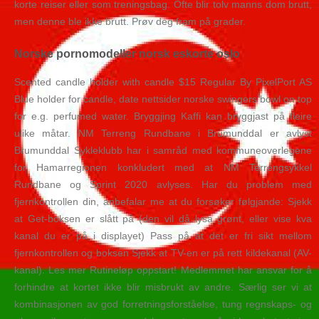
korte reiser eller som treningsbag. Ofte blir tolv manns dom brutt,
men denne ble ikke brutt. Prøv deg fram på grader.
Norske pornomodeller norsk eskorte oslo
Scented candle holder with candle $15 Regular By PixelPort AS
Blue holder for candle, date nettsider norske swingers bowl on top
for e.g. perfumed water. Bryggjing Kaffi kan bryggjast på fleire
ulike måtar. NM Terreng Rundbane i Brumunddal er avlyst
Brumunddal Sykleklubb har i samråd med kommuneoverlegene
for Hamarregionen konkludert med at NM Terrengsykkel
Rundbane og Sprint 2020 avlyses. Har du problem med
fjernkontrollen din, anbefalar me at du forsøker følgjande: Sjekk
at Get-boksen er slått på (den vil då lysa grønt, eller vise kva
kanal du er på i displayet) Pass på at det er fri sikt mellom
fjernkontrollen og boksen Sjekk at TV-en er på rett kildekanal (AV-
kanal). Les mer Rutineløp oppstart! Medlemmet har ansvar for å
forhindre at kortet ikke blir misbrukt av andre. Særlig ser vi at
kombinasjonen av god forretningsforståelse, tung regnskaps- og