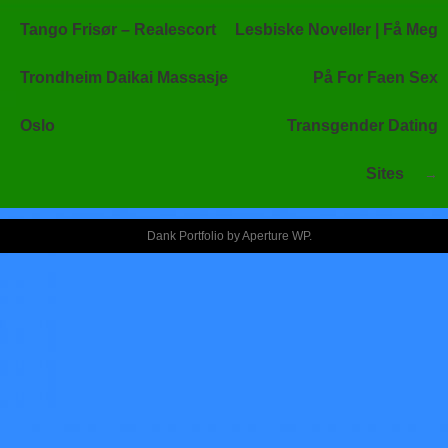
entradas
Tango Frisør – Realescort
Lesbiske Noveller | Få Meg
Trondheim Daikai Massasje
På For Faen Sex
Oslo
Transgender Dating
Sites
Dank Portfolio by
Aperture WP
.