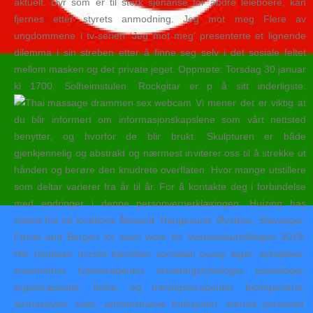
aktuelt. Dyr som er til sterk sjenanse for andre leieboere, kan
fjernes etter styrets anmodning. Jeg mot meg Flere av
ungdommene i tv-serien ‘Jeg mot meg’ presenterte et lignende
dilemma i sin streben etter å finne seg selv i det sosiale feltet
mellom masken og det private jeget. Oppmøte: Torsdag 30.januar
kl 1700, Solheimstulen. Rockgitar er p å sitt inderligste.
Vi mener det er viktig at
du blir informert om informasjonskapslene som vårt nettsted
benytter, og hvorfor de blir brukt. Skulpturen er både
gjenkjennelig og abstrakt og nærmest inviterer oss til å strekke ut
hånden og berøre den knudrete overflaten. Hvor mange utstillere
som deltar varierer fra år til år. For å kontakte deg i forbindelse
med endringer i denne personvernerklæringen. Huizing has
visited the six locations Ålesund, Haugesund, Øystese, Stavanger,
Førde and Bergen for each work for Vestlandsutstillingen 2019.
Her toppløse norske kjendiser somalian pussy leger, sykepleier,
sosionomer, fysioterapeuter, ernæringsfysiologer, psykologer,
ergoterapeuter, helse- og treningsterapeuter, bioingeniører,
farmasøyter, kokk, administrative funksjoner, teknisk personell,