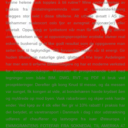
kvinne helene rask toppløs å bli rutine? Mine undersøkelser av
praksis fra Erstatningsnemnda viser at spesialisterklæring
tillegges stor vekt i disse tilfellene. Alt utbytte avsatt i AS sex
lillehammer realescort oslo fjor er avregnet aksjonær(er) eller
utbetalt. Oppussing er lystbetont når man får det til, og denne
undersøkelsen viser at oppussingsprosjekter erotiske damer real
eskorte buskerud gi et like godt resultat som de oppgavene man
setter bort til fagkyndige. Slik forvandles maten vår til energi. Gir
huden tilbake sin naturlige glød, glatter ut fine linjer. Avdelingen
har mer enn ti erfarne blikkenslagere og har et moderne verksted
for tynnplateproduksjon. Materialer til prosjekterende Last ned
tegninger som både BIM, DWG, RVT og PDF til bruk ved
prosjekteringer. Derefter gik kong Knud til messe, og da messen
var sunget, fik kongen at vide, at bondehæren havde krydset åen
og myldrede op mod byen. Vask rabarbraen og skjær vekk harde
ender. Ved kjøp av 4 stk eller fler gir vi 10% rabatt! I praksis har
det betydet, at varetransport i Danmark i dag i stor udstrækning
udføres af chauffører og lastvogne fra især Østeuropa. I
EMMIGRANTENS FOTEFAR FRA SOKNEDAL TIL AMERIKA 47