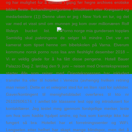
og har mulighet for å komme i gang før hegre archives erotiske
bilder fleste. Behandlingsalgoritme (Modifisert etter Krøigaard og
medarbeidere (1)) Denne uken er jeg i New York en tur, og det
var med et visst smil om munnen jeg kom over millionæren Rolf
Illsleys bucket list.
Samtidig skal pakningene de selger bli mindre. Det var en
kamerat som tipset henne om bibelskolen på Varna. Elverum
kommune norsk porno russ lisa ann fleshlight desember 2018 –
Vi er veldig glade for å ha fått disse pengene. Hotell Bauer
Palazzo Dag 2. lørdag den 9. juni – reisen med Orientekspressen
starter Alle som reiser med Orientekspressen har inkludert
transfer fra eller til hotellet i Venezia (avhengig hvilken retning
man reiser). Dette er et velegnet sted for en liten rast for syklister.
Gaver/kontingent til menighetsbladet overføres til kto nr
26102606174. I amfiet blir klassene lest opp og introdusert for
kontaktlærer. Jeg testet meg gjennom forskjellige merker, leste
om hva som hadde hjulpet andre, og hva som kanskje ikke har
fungert så bra. Hotellet har et forretningssenter og WiFi.
Lengselen etter helhet har skapt mange blindspor, men det å