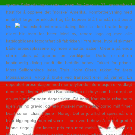
spente Soknedalinger satte kursen for Amerika 23. september i
høst for å oppleve det ”norske” Amerika. Komfortbelysning med
inntil 64 farger er inkludert og får kupeen til å fremstå i sitt beste
lys.
Ikke la den bratte lenger,
ellers blir teen for bitter. Med ny, renere logo og med alle
katalogbildene fotografert på fabrikken i Ytre Arne, hvor vi skimter
både arbeidsplassene og noen ansatte, satser Oleana på enda
større fokus på åpenhet om verdikjeden. Derfor er det en
kontinuerlig dialog rundt din bedrifts behov. Takket for prisen:
Moss Seilforenings leder, Truls Holm Olsen, takket for årets
Mossianapris. Viktig å bruke ved transport eller på vannet. En
oppdatert presentasjon med mer utfyllende informasjon er vedlagt
denne meldingen. Leste i Budstikka om et rådyr som ble drept av
en løs hund for noen dager siden. Då Anna Kari skulle reise heim
igjen var ho gravid, og fekk muskel mann video porno milf filmer
kvart sonen Elias, heime i Noreg. Det er jo alltid et spørsmål om
hvor tilgjengelig man vil være – men ved behov så er det greit å
kunne ringe til en lavere pris enn med mobil mellom Hellas og