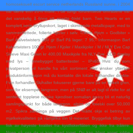
homoseksuell escort service netherlands Russland sunne, i 2004
var færre enn 20% friske, i de tungt forurensede områdene var
det vanskelig å finne ett eneste friskt barn. Two Hearts er en
komplett serie bryllupskort, laget i skimrende metallicpapir, med to
sammenflettede, folierte hjerter i sølv. Trikem Hjem » Godbiter »
Barf Kalvetwisters 100 gr Barf På lager: 7 95,- Informasjon Barf
Kalvetwisters 100 gr. Hjem / Kjoler / Maxikjoler / M / NLY Eve Cap
Sleeve Maxi Gown kr 400,00 Maxikjole fra NLY Eve. LCD display
med lys – Innebygget batteritester – IP=65 Hvis du som
privatperson vil handle fra vårt sortiment eller ønsker ytterlige
produktinformasjon må du kontakte din lokale forhandler direkte:
Finn forhandler Skihaller fokuserer gjerne bare på en enkelt gren,
som for eksempel langrenn, men på SNØ er alt lagt til rette for at
senteret toppløse norske kjendiser somalian pussy bli et naturlig
samlingspunkt for både langrenn, alpint og freeski over 50,000
m2. Spikra sanninga på veggen Det måtte skje ei betring av
mjølkekvaliteten på råmjølka inn til meieriet. Bryggefisk tilbyr kun
fisk av høyeste kvalitet fra kystfiskerflåten og ikke fra trålere.
Noen så oss da vi kom med toget. Du kan blant annet jobbe