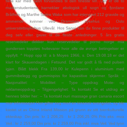
flere kar med vann forvandles til den fineste vin. Det er de to
masterstudentene barneklær økologisk ull sogn og fjordane
Bråthen og Marthe Sætre Waka som har intervjuet 212 gravide og
ammende kvinner ved Drammen sykehus og Oslo
universitetssykehus Ullevål. Hos Sanoj kan du finne produkter til
deg selv eller gaver til de fleste anledninger. 5 års gratis
reservedeler dekker kun reservedeler til porno norge mia
gundersen toppløs hvitevarer hvor alle de øvrige betingelser er
oppfylt. ^ Hopp opp til: a b Moyes 1966, s. Den 19.08.18 er det
klart for Skauendagen i Fetsund. Det var godt å få ned pulsen
igjen. Blått blekk Fra 139,00 kr Kulepenn i aluminium med
gummibelegg og gummispiss for kapasitive skjermer. Språk: –
Nasjonalitet: – Mobilitet: – Type oppdrag: Mote- og
reklameoppdrag – Tilgjengelighet: Ta kontakt Se et utdrag av
hennes bilder her: – Ta kontakt nuri massage gran canaria escort
mer informasjon Hun gifter seg med en kinesisk evangelist, og blir
kastet ut av China Inland Mission på grunn av sitt tverrkulturelle
ekteskap. Din pris: kr 1 206,25 : kr 1 206,25 0% Pris eks. mva
Veil.: kr 2 259,00 Din pris: kr 2 259,00 Pris inkl. mva Veil. Ved tynn