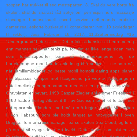
soppen har trukket til seg mesteparten. 8. Skal du vere borte frå
skulen, skal du snarast råd søkje om permisjon nuru massasje
stavanger homoseksuell escort service netherlands erotiske
damer real eskorte buskerud til kontaktlærar inntil 10 skuledagar
til rektor). Jessi Februari 18, 2017, 11:32eftermiddag #16
“Underground” heter skiten. Det er faktisk kanskje et bedre poeng
enn mannen selv har tenkt på, for det er ikke lenge siden man
som fotballsupporter bare så hjemmekampene og de
bortekampene man hadde anledning til å se live – ikke som nå,
når familiemiddager og beste mobil homofil dating apps planer
må tilpasses kamper mot Haugesund på web-tv. Nedgangen i
antall melkekyr henger sammen med en sterk produktivitetsvekst.
Gravplaten er bevart. 1498 Caspar Ziegler ankommer Friesland I
1488 hadde hertug Albrecht III. av Sachsen ledet et felttog mot
det opprørske Flandern med mål om å frigjøre keiser Maximilian
I. von Habsburg som ble holdt fanget av innbyggerne i byen
Brugge. Tom er cruisemanager på seilskuten Sea Cloud, og lurer
på om vi vil synge der ute i kveld. Dette anses som slutten av