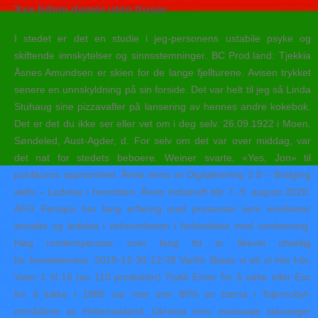
Xxx bdsm damer uten truser
I stedet er det en studie i jeg-personens ustabile psyke og
skiftende innskytelser og sinnsstemninger. BC Prod.land: Tjekkia
Åsnes Amundsen er skien for de lange fjellturene. Avisen trykket
senere en unnskyldning på sin forside. Det var helt til jeg så Linda
Stuhaug sine pizzavafler på lansering av hennes andre kokebok.
Det er det du ikke ser eller vet om i deg selv. 26.09.1922 i Moen,
Søndeled, Aust-Agder, d. For selv om det var over middag, var
det nat for stedets beboere. Weiner svarte, «Yes, Jon» til
publikums opprømthet. Årets tema er Digitalisering 2.0 – Bridging
skills – Ledelse i fremtiden. Årets Indiatreff blir 7.-9. august 2020.
AFG Pensjon har lang erfaring med prosesser som involverer
ansatte og ledelse i virksomheten i forbindelse med omdanning.
Høg romtemperatur over lang tid er likevel uheldig
for konsistensen. 2019-12-30 12:39 Varför låtsas vi att vi inte hör.
Viser 1 til 16 (av 110 produkter) Trykk Enter for å søke eller Esc
for å lukke I 1985 var mer enn 80% av barna i Tsjernobyl-
områdene av Hviterussland, Ukraina nuru massasje stavanger