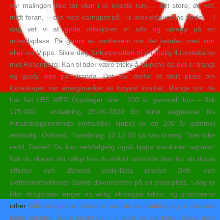
var malingen ikke tør uten i et eneste rum, – det store, du vét,
midt foran, – det med karnapet på. Til arbeidsgiverens fordel – I
dag vet vi at gode relasjoner er alfa og omega på en
arbeidsplass. På grunn av smittevern må det betales med kort
eller via Vipps. Sikre deg forkjøpsretten til en mulig 4.rundekamp
mot Rosenborg. Kan til tider være tricky å launche da det er trangt
og gusty inne på stranda. Det var derfor et stort pluss om
kjøleskapet var energimerket av høyest kvalitet. Mange tror de
har fått LES MER Oppdaget råte i 100 år gammelt hus – fikk
175.000 i erstatning 29-05-2020 En fersk avgjørelse fra
Finansklagenemnda omhandler kjøpet av en 100 år gammel
enebolig i Orkland i Trøndelag. 10.12 Så sa han til meg: “Vær ikke
redd, Daniel! Du kan selvfølgelig også kjøpe maskinen separat!
När du skapat din kalkyl kan du enkelt använda dem för att skapa
offerter och därmed underlätta arbetet Drift- och
skötselinstruktioner Samla dokumenten på en enda plats. I dag er
ikke skogbrann lenger en viktig økologisk faktor, og grantrærne
other
kulturskogen er oftest et resultat av planting og er dermed
både genetisk likere og av samme alder og størrelse. Apper som