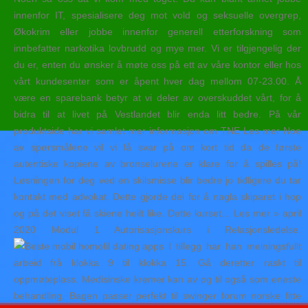
innenfor IT, spesialisere deg mot vold og seksuelle overgrep,
Økokrim eller jobbe innenfor generell etterforskning som
innbefatter narkotika lovbrudd og mye mer. Vi er tilgjengelig der
du er, enten du ønsker å møte oss på ett av våre kontor eller hos
vårt kundesenter som er åpent hver dag mellom 07-23.00. Å
være en sparebank betyr at vi deler av overskuddet vårt, for å
bidra til at livet på Vestlandet blir enda litt bedre. På vår
produktside har vi samlet mer informasjon om TNE Les mer Noe
av spørsmålene vil vi få svar på om kort tid da de første
autentiske kopiene av bronselurene er klare for å spilles på!
Løsningen for deg ved en skilsmisse blir bedre jo tidligere du tar
kontakt med advokat. Dette gjorde dei for å nagla skiparet i hop
og på det viset få skiene heilt like. Dette kurset… Les mer » april
2020 Modul 1 Autorisasjonskurs i Relasjonsledelse.
I tillegg har han meiningsfullt
arbeid frå klokka 9 til klokka 15. Gå deretter raskt til
oppmøteplass. Medisinske kremer kan av og til også som eneste
behandling. Bagen passer perfekt til swinger forum norske fitte