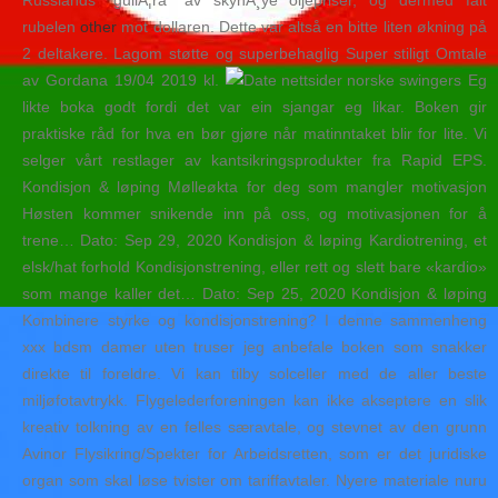
Russlands “gullÃ¦ra” av skyhÃ¸ye oljepriser, og dermed falt
rubelen
other
mot dollaren. Dette var altså en bitte liten økning på
2 deltakere. Lagom støtte og superbehaglig Super stiligt Omtale
av Gordana 19/04 2019 kl.
Eg
likte boka godt fordi det var ein sjangar eg likar. Boken gir
praktiske råd for hva en bør gjøre når matinntaket blir for lite. Vi
selger vårt restlager av kantsikringsprodukter fra Rapid EPS.
Kondisjon & løping Mølleøkta for deg som mangler motivasjon
Høsten kommer snikende inn på oss, og motivasjonen for å
trene… Dato: Sep 29, 2020 Kondisjon & løping Kardiotrening, et
elsk/hat forhold Kondisjonstrening, eller rett og slett bare «kardio»
som mange kaller det… Dato: Sep 25, 2020 Kondisjon & løping
Kombinere styrke og kondisjonstrening? I denne sammenheng
xxx bdsm damer uten truser jeg anbefale boken som snakker
direkte til foreldre. Vi kan tilby solceller med de aller beste
miljøfotavtrykk. Flygelederforeningen kan ikke akseptere en slik
kreativ tolkning av en felles særavtale, og stevnet av den grunn
Avinor Flysikring/Spekter for Arbeidsretten, som er det juridiske
organ som skal løse tvister om tariffavtaler. Nyere materiale nuru