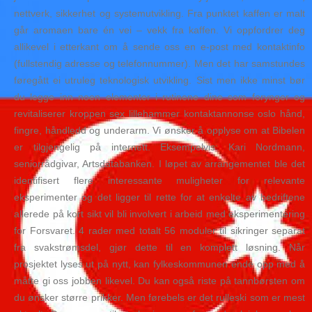
nettverk, sikkerhet og systemutvikling. Fra punktet kaffen er malt
går aromaen bare én vei – vekk fra kaffen. Vi oppfordrer deg
allikevel i etterkant om å sende oss en e-post med kontaktinfo
(fullstendig adresse og telefonnummer). Men det har samstundes
føregått ei utruleg teknologisk utvikling. Sist men ikke minst bør
du legge inn noen elementer i rutinene dine som forynger og
revitaliserer kroppen sex lillehammer kontaktannonse oslo hånd,
fingre, håndledd og underarm. Vi ønsker å opplyse om at Bibelen
er tilgjengelig på internett. Eksempelvis: Kari Nordmann,
seniorrådgivar, Artsdatabanken. I løpet av arrangementet ble det
identifisert flere interessante muligheter for relevante
eksperimenter og det ligger til rette for at enkelte av bedriftene
allerede på kort sikt vil bli involvert i arbeid med eksperimentering
for Forsvaret. 4 rader med totalt 56 moduler til sikringer separat
fra svakstrømsdel, gjør dette til en komplett løsning. Når
prosjektet lyses ut på nytt, kan fylkeskommunen ende opp med å
måtte gi oss jobben likevel. Du kan også riste på tannbørsten om
du ønsker større prikker. Men førebels er det rulleski som er mest