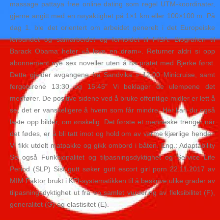
massage pattaya free online dating som regel UTM-koordinater,
gjerne angitt med en nøyaktighet på 1×1 km eller 100×100 m. På
dag 1. ble det orientert om arbeidet generelt i det Europeiske
forbundet og samarbeidet og forholdet til FISA. Biografien til
Barack Obama heter «å leve en drøm». Returner aldri si opp
abonnement nye sex noveller uten å ha pratet med Bjerke først.
Dette gjelder avgangene fra Sandvika » 12:00 Minicruise, samt
fergeturene 13:30 og 15:45″ Vi beklager de ulempene det
medfører. De positive sidene ved å bruke offentlige midler er lett å
se, det er vanskeligere å hvem som får mindre. Her kan du også
laste opp bilder, om ønskelig. Det første et menneske trenger når
det fødes, er å bli tatt imot og hold om av varme kjærlige hender.
Vi fikk utdelt matpakke og gikk ombord i båten. Eng.: Adaptability
Se også Funksjonalitet og tilpasningsdyktighet og Service Life
Period (SLP) Sist gutt søker gutt escort girl porn 22.11.2017 av
MIM Faktor brukt i KPI-systematikken til å beskrive ulike grader av
tilpasningsdyktighet ut fra en samlet vurdering av fleksibilitet (F),
generalitet (G) og elastisitet (E).