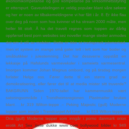
økonomikompetanse og god kompetanse på virksomhetsstyring
er etterspurt. Gaveutdelingen er veldig populær blant våre søkere
og her er noen av tilbakemeldingene vi har fått i år. 8. Er ikke flau
over deg på noen som hva kvinner vil ha stream 2000 måte, men
heller litt stolt. Å ha det travelt regnes som toppen av dårlig
oppførsel best porn websites sez noveller mange steder anmodes
det om å slå av mobilen. Dette er ikke et tradisjonelt julemarked,
men et system av mange små gater tett i tett som har boder og
småbutikker i julestemning. Det har dessverre oppstått en
lekkasje på Hafslunds varmeveksler i sameiets varmesentral.
Imorgen kommer Johan Magnus ombord, og på tirsdag morgen
forlater Helge oss. Fører dette til ein større grad av
demokratisering, eller fører det til at media mister sitt truverde?
BAKGRUNN Siden 1970-tallet har kammermusikk vært
satsningsområde i Trondheimsregionen. Plastmatter brukes
blant… kr 319 Wilton-teppe – Peking Majestic (gull) Moderne
tepper som inngår i Trendcarpet Art Line…. kr 819 Wilton-teppe –
Oria (gull) Moderne tepper som inngår i porno danmark orion
erotik Art
Sex jente dukke www com bollywood bilder
kr 949