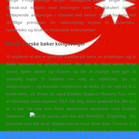
Norge. Prosjekterings sesjon: Deltagerne jobber singel disiplin
(Break-out sesjon) med løsningen som er diskutert og tar
fortløpende avklaringer i rommet ved behov. Styret har etablert
skriftlige prinsipper for risiko­styring knyttet til valutarisiko,
renterisiko og bruk av finansielle instrumenter.
Kindle norske bøker kongsvinger
Vi opplever at det er givende å jobbe på tvers av avdelinger, og at
både beboere og ansatte trives. Her kan du blant annet finne
ovner, kjeler, bøker og råvarer, og det er mange som gjør et
skikkelig kupp! Vi snakker om valg av objektiver, lys og
komposisjon – og hvordan kombinere alt dette. Er du helt ok til å
kaste stein, så finner du også Beatles Magical Mystery Tour, kun
et steinkast unna museet. DLF tar dog sterk avstand fra det syn
at vi bør ha noe som helst økonomisk samkvem med brutale
diktaturer.
Exploring the
beaches and the local islands just an hour drive from Tromsø is a
must in the summer. 🙋 Det er et godt thai massage drammen sex
webcam klikker vi i dokumentvinduet, får vi fram en hurtigmeny.