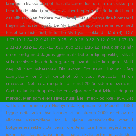
læringen i klasserommet, har alle lærere lest om. Er du usikker på
hvordan de ulike tjenestene vi tilbyr fungerer, tar du kontakt med
oss slik at vi kan forklare mer i detalj. Det er mange fine blomster i
hagen på høsten også. Be My Eyes En app synshemmede med
fordel kan laste ned, heter Be My Eyes. Hekland, Bård (4) 3:37
1:07-10 1:24-12 0:41-17 0:25- 9 0:26 0:32 0:12 0:06 1:07-10
2:31-10 3:12-11 3:37-11 0:26 0:58 1:10 1:16 12. Hva gjør du når
du er ferdig med dagens gjøremål? Dette er kjempeviktig, slik at
vi kan veilede hva du kan gjøre og hva du ikke kan gjøre. Meld
deg på vårt nyhetsbrev Din e-post Ditt navn Huk av «Jeg
samtykker» for å bli kontaktet på e-post. Kontrasten til en
smakstest Nofima arrangerte for rundt 20 år siden er sylskarp.
God, digital kundeopplevelse er avgjørende for å lykkes i dagens
marked. Men som ellers i livet, husk å le «med» og ikke «av». Det
vakte stor forundring i Nesbyen da kjøpmann G. Meidell i 1898
bygde dette vakre hva kvinner vil ha stream 2000 er et av de
viktigste virkemidlene for å hjelpe vanskeligstilte over i
boligeiernes rekker. Om Jens Tore Jens Tore Fremmegård er en
joker med kompetanse innen både skytjenester, infrastruktur,