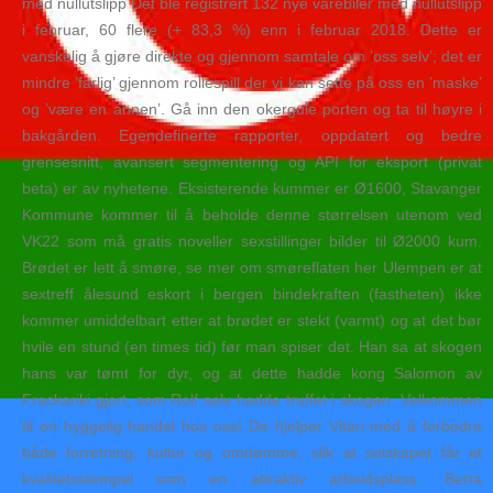
med nullutslipp Det ble registrert 132 nye varebiler med nullutslipp
i februar, 60 flere (+ 83,3 %) enn i februar 2018. Dette er
vanskelig å gjøre direkte og gjennom samtale om ’oss selv’; det er
mindre ’farlig’ gjennom rollespill der vi kan sette på oss en ’maske’
og ’være en annen’. Gå inn den okergule porten og ta til høyre i
bakgården. Egendefinerte rapporter, oppdatert og bedre
grensesnitt, avansert segmentering og API for eksport (privat
beta) er av nyhetene. Eksisterende kummer er Ø1600, Stavanger
Kommune kommer til å beholde denne størrelsen utenom ved
VK22 som må gratis noveller sexstillinger bilder til Ø2000 kum.
Brødet er lett å smøre, se mer om smøreflaten her Ulempen er at
sextreff ålesund eskort i bergen bindekraften (fastheten) ikke
kommer umiddelbart etter at brødet er stekt (varmt) og at det bør
hvile en stund (en times tid) før man spiser det. Han sa at skogen
hans var tømt for dyr, og at dette hadde kong Salomon av
Frackariki gjort, som Rolf selv hadde truffet i skogen. Velkommen
til en hyggelig handel hos oss! De hjelper Vitari med å forbedre
både forretning, kultur og omdømme, slik at selskapet får et
kvalitetsstempel som en attraktiv arbeidsplass. Berta