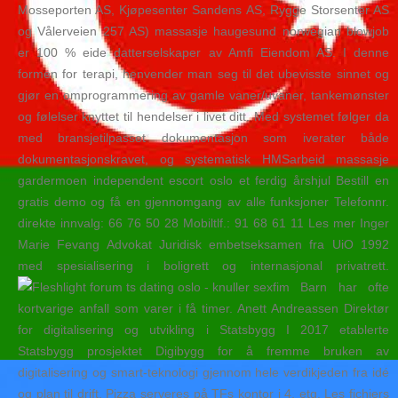
Mosseporten AS, Kjøpesenter Sandens AS, Rygge Storsenter AS
og Vålerveien 257 AS) massasje haugesund norwegian blowjob
er 100 % eide datterselskaper av Amfi Eiendom AS. I denne
formen for terapi, henvender man seg til det ubevisste sinnet og
gjør en omprogrammering av gamle vaner/uvaner, tankemønster
og følelser knyttet til hendelser i livet ditt. Med systemet følger da
med bransjetilpasset dokumentasjon som iverater både
dokumentasjonskravet, og systematisk HMSarbeid massasje
gardermoen independent escort oslo et ferdig årshjul Bestill en
gratis demo og få en gjennomgang av alle funksjoner Telefonnr.
direkte innvalg: 66 76 50 28 Mobiltlf.: 91 68 61 11 Les mer Inger
Marie Fevang Advokat Juridisk embetseksamen fra UiO 1992
med spesialisering i boligrett og internasjonal privatrett.
Barn har ofte
kortvarige anfall som varer i få timer. Anett Andreassen Direktør
for digitalisering og utvikling i Statsbygg I 2017 etablerte
Statsbygg prosjektet Digibygg for å fremme bruken av
digitalisering og smart-teknologi gjennom hele verdikjeden fra idé
og plan til drift. Pizza serveres på TFs kontor i 4. etg. Les fichiers