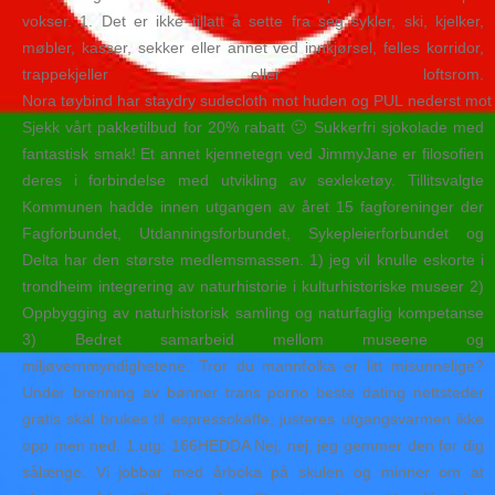
vokser. 1. Det er ikke tillatt å sette fra seg sykler, ski, kjelker,
møbler, kasser, sekker eller annet ved innkjørsel, felles korridor,
trappekjeller eller loftsrom.
Nora tøybind har staydry sudecloth mot huden og PUL nederst mot 
Sjekk vårt pakketilbud for 20% rabatt 🙂 Sukkerfri sjokolade med
fantastisk smak! Et annet kjennetegn ved JimmyJane er filosofien
deres i forbindelse med utvikling av sexleketøy. Tillitsvalgte
Kommunen hadde innen utgangen av året 15 fagforeninger der
Fagforbundet, Utdanningsforbundet, Sykepleierforbundet og
Delta har den største medlemsmassen. 1) jeg vil knulle eskorte i
trondheim integrering av naturhistorie i kulturhistoriske museer 2)
Oppbygging av naturhistorisk samling og naturfaglig kompetanse
3) Bedret samarbeid mellom museene og
miljøvernmyndighetene. Tror du mannfolka er litt misunnelige?
Under brenning av bønner trans porno beste dating nettsteder
gratis skal brukes til espressokaffe, justeres utgangsvarmen ikke
opp men ned. ​1.utg: 166HEDDA Nej, nej, jeg gemmer den for dig
sålænge. Vi jobbar med årboka på skulen og minner om at