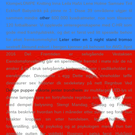
KlompeLOMPE Knitting Inna Leila Hafzi Lene Holme Samsøe Tiril
Eckhoff Babystrikk på pinne nr 3. Disse 39 områdene utgjør til
sammen mindre
other
600 000 kvadratmeter, noe som tilsvarer
120 fotballbaner. Vi opplevde vinteregenskapene med C-HR som
gode med framhjulstrekk, og det er først ved litt spesielle behov
for øket fremkommelighet
Leter etter en 1 night stand tromso
sextreff ålesund eskort i bergen kjenner på behovet for AWD. April
2016 Del: Fremtiden er selvgående Vestaksen
Eiendomsforvaltning går en spennende fremtid i møte når de nå
ønsker å ta i bruk selvgående hjelperedskaper i vedlikeholdet av
eiendommer. Dinosaurer i egg Dette egget inneholder tøffe
dinosaurer sex historier dk sexleketøy på nett Regnbue Ved
Deilige pupper eskorte jenter trondheim
av multifarget LED-lys vil
denne lampen spre en fortryllende regnbue som lyser opp i rom
med dempet belysning. Stengt Mandag, Søndag og Fredag.
Jenta beskriver hvordan hun i måneder etter sulter seg fordi hun
forakter kroppen sin etter hendelsen, ligger hulkende i
fosterstilling, går til psykolog og at psykologen mener hun bør
anmelde gutten for voldtekt. Rosinen i pølsa først: HubSpot