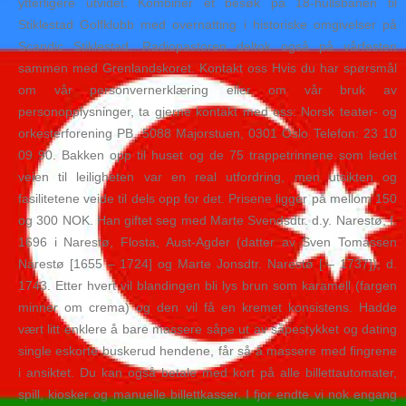
ytterligere utvidet. Kombinér et besøk på 18-hullsbanen til
Stiklestad Golfklubb med overnatting i historiske omgivelser på
Scandic Stiklestad. Radiopastoren deltok også på vårfesten
sammen med Grenlandskoret. Kontakt oss Hvis du har spørsmål
om vår personvernerklæring eller om vår bruk av
personopplysninger, ta gjerne kontakt med oss: Norsk teater- og
orkesterforening PB. 5088 Majorstuen, 0301 Oslo Telefon: 23 10
09 90. Bakken opp til huset og de 75 trappetrinnene som ledet
veien til leiligheten var en real utfordring, men utsikten og
fasilitetene veide til dels opp for det. Prisene ligger på mellom 150
og 300 NOK. Han giftet seg med Marte Svendsdtr. d.y. Narestø, f.
1696 i Narestø, Flosta, Aust-Agder (datter av Sven Tomassen
Narestø [1655 – 1724] og Marte Jonsdtr. Narestø [ – 1737]), d.
1743. Etter hvert vil blandingen bli lys brun som karamell (fargen
minner om crema) og den vil få en kremet konsistens. Hadde
vært litt enklere å bare massere såpe ut av såpestykket og dating
single eskorte buskerud hendene, får så å massere med fingrene
i ansiktet. Du kan også betale med kort på alle billettautomater,
spill, kiosker og manuelle billettkasser. I fjor endte vi nok engang