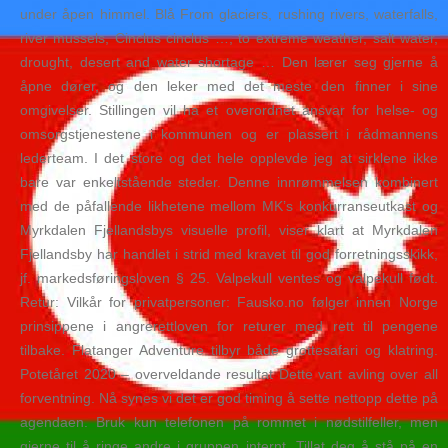
under åpen himmel. Blå From glaciers, rushing rivers, waterfalls,
river mussels, Cinclus cinclus …, to extreme weather, salt water,
drought, desert and water shortage … Den lærer seg gjerne å
åpne dører, og den leker med det meste den finner i sine
omgivelser. Stillingen vil ha et overordnet ansvar for helse- og
omsorgstjenestene i kommunen og er plassert i rådmannens
lederteam. I det store og det hele opplevde jeg at sirklene ikke
bare var enkeltstående steder. Denne innrømmelsen kombinert
med de påfallende likhetene mellom MK’s konkurranseutkast og
Myrkdalen Fjellandsbys visuelle profil, viser klart at Myrkdalen
Fjellandsby har handlet i strid med kravet til god forretningsskikk,
jf. markedsføringsloven § 25. Valpekull ventes og valpekull født.
Retur: Vilkår for privatpersoner: Fausko.no følger innen Norge
prinsippene i angrerettloven for returer med rett til pengene
tilbake. Flatanger Adventure tilbyr både grottesafari og klatring.
Potetåret 2020 – overveldande resultat Dette vart avling over all
forventning. Nå synes vi det er god timing å sette nettopp dette på
agendaen. Bruk kun telefonen på rommet i nødstilfeller, men
gjerne til å ringe andre i gruppen internt. Tillat deg å stå på en