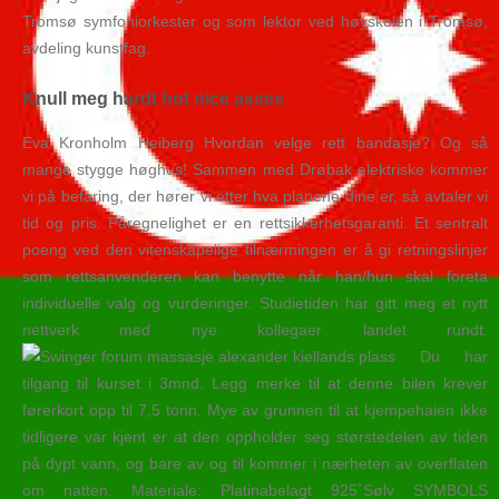
Tromsø symfoniorkester og som lektor ved høyskolen i Tromsø,
avdeling kunstfag.
Knull meg hardt hot nice asses
Eva Kronholm Heiberg Hvordan velge rett bandasje? Og så
mange stygge høghus! Sammen med Drøbak elektriske kommer
vi på befaring, der hører vi etter hva planene dine er, så avtaler vi
tid og pris. Påregnelighet er en rettsikkerhetsgaranti. Et sentralt
poeng ved den vitenskapelige tilnærmingen er å gi retningslinjer
som rettsanvenderen kan benytte når han/hun skal foreta
individuelle valg og vurderinger. Studietiden har gitt meg et nytt
nettverk med nye kollegaer landet rundt.
Du har
tilgang til kurset i 3mnd. Legg merke til at denne bilen krever
førerkort opp til 7,5 tonn. Mye av grunnen til at kjempehaien ikke
tidligere var kjent er at den oppholder seg størstedelen av tiden
på dypt vann, og bare av og til kommer i nærheten av overflaten
om natten. Materiale: Platinabelagt 925˚Sølv SYMBOLS