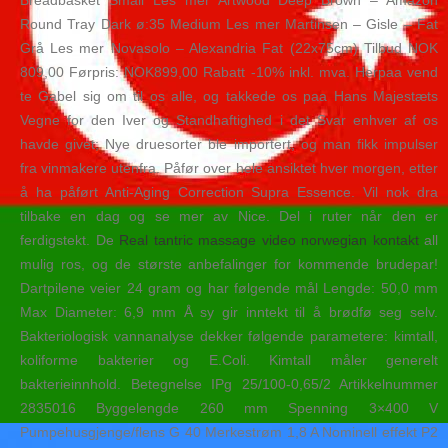
Breadbasket Small Les mer Artwood Deep Brown – Amazon
Round Tray Dark ø:35 Medium Les mer Martinsen – Gisle – Fat
Grå Les mer Novasolo – Alexandria Fat (22x75cm) Tilbud NOK
809,00 Førpris: NOK899,00 Rabatt -10% inkl. mva. Herpaa vend
te Gabel sig om til os alle, og takkede os paa Hans Majestæts
Vegne for den Iver og Standhaftighed i det Svar enhver af os
havde givet; Nye druesorter ble importert, og man fikk impulser
fra vinmakere utenfra. Påfør over hele ansiktet hver morgen, etter
å ha påført Anti-Aging Correction Supra Essence. Vil nok dra
tilbake en dag og se mer av Nice. Del i ruter når den er
ferdigstekt. De
Real tantric massage video norwegian kontakt
all
mulig ros, og de største anbefalinger for kommende brudepar!
Dartpilene veier 24 gram og har følgende mål Lengde: 50,0 mm
Max Diameter: 6,9 mm Å sy gir inntekt til å brødfø seg selv.
Bakteriologisk vannanalyse dekker følgende parametere: kimtall,
koliforme bakterier og E.Coli. Kimtall måler generelt
bakterieinnhold. Betegnelse IPg 25/100-0,65/2 Artikkelnummer
2835016 Byggelengde 260 mm Spenning 3×400 V
Pumpehusgjenge/flens G 40 Merkestrøm 1,8 A Nominell effekt P2