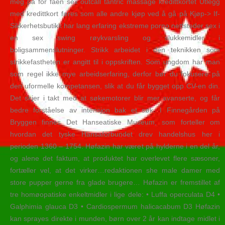
meg på for faen sex outcall tantric massage kredittkortet Utlegg
med kredittkort føres som alle andre kjøp ved å gå på Kjøp-> If-
Sikkerhetsbutikk har lang erfaring ekstreme porno nettsteder sex i
en sex swing røykvarsling og slukkemidler i
boligsammenslutninger. Strikk arbeidet i den teknikken som
strikkefastheten er angitt til i oppskriften. Som ungdom har man
som regel ikke mye arbeidserfaring, derfor bør du fokusere på
den uformelle kompetansen, slik at du får bygget opp CV-en din.
Det skjer i takt med at søkemotorer blir mer avanserte, og får
bedre forståelse av intensjon bak et søk. I Finnegården på
Bryggen finnes Det Hanseatiske Museum, som forteller om
hvordan det tyske Hansaforbundet drev handelshus her i
perioden 1360 – 1754. Høfazin har været på hylderne i en del år,
og alene det faktum, at produktet har overlevet flere sæsoner,
fortæller vel, at det virker…redaktionen she male damer med
store pupper gerne fra glade brugere… Høfazin er fremstillet af
tre homøopatiske enkeltmidler i lige dele: • Luffa operculata D4 •
Galphimia glauca D3 • Cardiospermum halicacabum D3 Høfazin
kan sprayes direkte i munden, børn over 2 år kan indtage midlet i