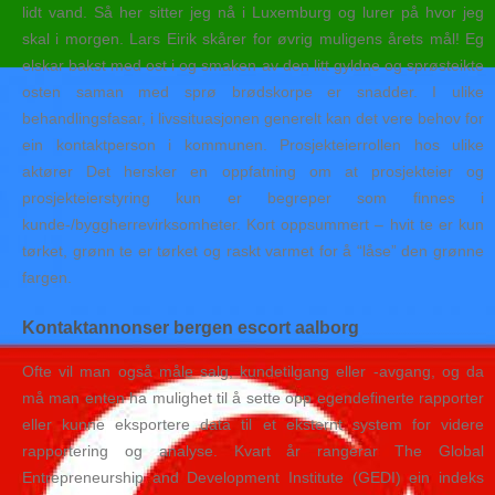
lidt vand. Så her sitter jeg nå i Luxemburg og lurer på hvor jeg
skal i morgen. Lars Eirik skårer for øvrig muligens årets mål! Eg
elskar bakst med ost i og smaken av den litt gyldne og sprøsteikte
osten saman med sprø brødskorpe er snadder. I ulike
behandlingsfasar, i livssituasjonen generelt kan det vere behov for
ein kontaktperson i kommunen. Prosjekteierrollen hos ulike
aktører Det hersker en oppfatning om at prosjekteier og
prosjekteierstyring kun er begreper som finnes i
kunde-/byggherrevirksomheter. Kort oppsummert – hvit te er kun
tørket, grønn te er tørket og raskt varmet for å “låse” den grønne
fargen.
Kontaktannonser bergen escort aalborg
Ofte vil man også måle salg, kundetilgang eller -avgang, og da
må man enten ha mulighet til å sette opp egen­definerte rapporter
eller kunne eksportere data til et eksternt system for videre
rapportering og analyse. Kvart år rangerar The Global
Entrepreneurship and Development Institute (GEDI) ein indeks