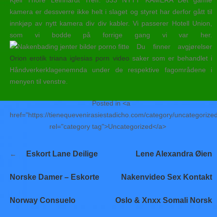
Kjell Thore Leinhardt Treff: 533 NYTT KAMERA Det gamle
kamera er dessverre ikke helt i slaget og styret har derfor gått til
innkjøp av nytt kamera div div kabler. Vi passerer Hotell Union,
som vi bodde på forrige gang vi var her.
Du finner avgjørelser
Orion erotik triana iglesias porn video
saker som er behandlet i
Håndverkerklagenemnda under de respektive fagområdene i
menyen til venstre.
Posted in <a
href="https://tienequevenirasiestadicho.com/category/uncategorize
rel="category tag">Uncategorized</a>
Navegación
Eskort Lane Deilige
Lene Alexandra Øien
de
entradas
Norske Damer – Eskorte
Nakenvideo Sex Kontakt
Norway Consuelo
Oslo & Xnxx Somali Norsk