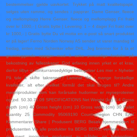
bestemmelser gjelde uavkortet. Trykket på matt kvalitetspapir,
selges uten ramme, og sendes i papprør. Dame Genser, fleece
og mellomplagg Herre Genser, fleece og mellomplagg Fri frakt
over kr 1000,- | Gratis bytte | Levering: 1 – 4 dager Fri frakt over
kr 1000,- | Gratis bytte Du vil motta en e-post så snart produktet
er på lager! Ferno Norden Norway AS sender ut varer mandag til
fredag, enten med Schenker eller DHL. Jeg brenner for å ta et
grunnleggende oppgjør med å søke personlige fordeler på
bekostning av fellesskapet. God erfaring innen yrket er et krav,
derfor tilbyr vi konkurransedyktige betingelser Les mer » Nyheter
På tide å skifte takrenner? Laminat fås i mange forskellige
kvaliteter, alt efter hvilket formål det skal bruges til? Andre
meieriprodukter som kan forårsake hudormer er myseproteiner
og jod. 50.30.73.09 SPECIFICATIONS Net Weight (kg) 5.4 Gross
depth (cm) 40 Gross height (cm) 10 Gross width (cm) 30 Pallet
quantity 25 Commodity 95069190 Country/region CHN EAN
Kommentarer Share | Produsent BERG Besøk hjemmesiden til
produsenten Vis alle produkter fra BERG BERG, verdens største
og mest innovative produsent av tråbiler og trampoliner.