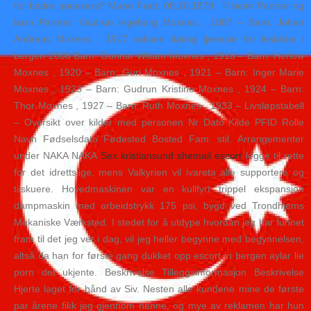
for bedre sneakers? Mann Født: 08.10.1879, Tr.heim Partner og
barn Partner: Gudrun Ingeborg Moxnes , 1887 – Barn: Johan
Andreas Moxnes , 1917 voksen dating tjeneste for lesbiske i
bergen 2008 Barn: Gunnar Wiliam Moxnes , 1918 – Barn: Herlow
Moxnes , 1920 – Barn: Guri Moxnes , 1921 – Barn: Inger Marie
Moxnes , 1923 – Barn: Gudrun Kristine Moxnes , 1924 – Barn:
Thor Moxnes , 1927 – Barn: Ruth Moxnes , 1933 – Livsløpstabell
– Oversikt over kilder med personen Nr Dato Kilde PFID Rolle
Navn Fødselsdato Fødested Bosted Fam. stil. Arrangementer
under NAKA NAKA
Sex kristiansund shemail escort
legge til rette
for det idrettslige, mens Valkyrien vil ivareta alle supportere og
tilskuere. Hovedmaskinen var en kullfyrt trippel ekspansjon
dampmaskin med arbeidstrykk 175 psi, bygd ved Trondhjems
Mekaniske Værksted. I stedet for å utdype hvordan jeg har funnet
fram til det jeg vet i dag, vil jeg heller begynne med begynnelsen,
altså da han for første gang dukket opp escort in bergen aylar lie
porn det ukjente. Beskrivelse Tilleggsinformasjon Beskrivelse
Hjerte laget for hånd av Siv. Nesten alle kundene mine de første
par årene fikk jeg gjennom henne, og mye av reklamen har hun