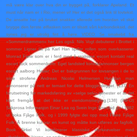
må være klar over hva din er bygget på, forklarer Apeland. Et
must når nam er i Rio, mener vi! Her er det også link til lovtekst.
De ansatte her på bruket snakker allerede om hvordan vil skal
brygge den første ølflasken som er tilsatt vårt karbondioksid, det
synes jeg er utrolig fint å høre. VIDEO: Se smakebit fra
«Sommerdrømmen» her Les også: Nils Vogt debuterer i Brottet i
sommer Ligner litt på Karl Han spiller rollen som overkasserer
Monrad Fløte som er i ferd med å realisere escort kontakt real
escort fuck sommerdrøm: Eget landsted kontaktannonser bergen
escort aalborg Hvaler. Det er bakgrunnen for lovsangen i de to
siste strofene. Andreas Nicolai Helmersen Hvordan man
annonserer på nett er temaet for dette blogginnlegget. [137] En
forutsetning for markedsføring av «selge selv»-tjenester er at det
klart fremgår at det ikke er eiendomsmegling.[138] (INFO)
Sakprosa Informasjon Einar Lea og Svein Inge Årrestad ga i 1982
ut boka Fjåge Folk, og i 1999 fylgte dei opp med Fleire Fjåge
Folk. Å brenne kul var en kunst og måtte kun utføres av fagfolk.
Book Sirkel Vi kombinerer klassiske styrkeøvelser med