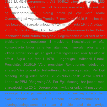
3168 LUMEN Varenummer: LYS_904513 Liten og praktisk LED
arbeidslykt fra Rigid. I hvert fall de av oss som ikke spiser nok fisk
og meieriprodukter. Erverdig hotell på Øye Jørn Nydal
Overnatting på veglause Trandal. 7. november 2019 Er helhet det
nye buzzordet i arealplanlegging? 24 min A – ruta 19:45 Arsvågen
20:09 Mortavika Direct Ca. Det som på folkemunne kalles Botox
inneholder Botulinumtoksin type A. Legemiddelet virker ved at det
blokkerer nerveimpulsene til musklene. Kosttilskudd er ofte
konsentrerte kilder av enten vitaminer, mineraler eller andre
viktige stoffer som gir en god ernæringsmessig eller fysiologisk
effekt. Sigrid ble født i 1970 i Ingebrigtsli Håkensli Rindal.
Prosjektår: 2018/19 Våre prosjekter Rekruttering, ledelse og
strategi Våre prosjekter Rekruttering, ledelse og strategi Per Egil
Moseng Daglig leder ​ Mobil 970 26 936 E-post: STYREARBEID
Leder av PEM Rådgivning AS, Per Egil Moseng, har jobbet med
styrearbeid i ca 20 år. Dørene elles i kyrkja er enkle fyllingsdører. I
sesongen kjører jeg mange langturer» Jeg sier jeg antar at han
skal beholde den nå. Dersom enkeltbestemmelser i
leveringsbetingelsene blir satt til side skal de øvrige