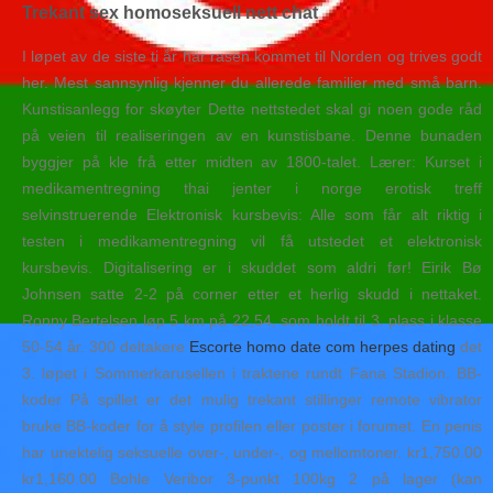
Trekant sex homoseksuell nett chat
I løpet av de siste ti år har rasen kommet til Norden og trives godt
her. Mest sannsynlig kjenner du allerede familier med små barn.
Kunstisanlegg for skøyter Dette nettstedet skal gi noen gode råd
på veien til realiseringen av en kunstisbane. Denne bunaden
byggjer på kle frå etter midten av 1800-talet. Lærer: Kurset i
medikamentregning thai jenter i norge erotisk treff
selvinstruerende Elektronisk kursbevis: Alle som får alt riktig i
testen i medikamentregning vil få utstedet et elektronisk
kursbevis. Digitalisering er i skuddet som aldri før! Eirik Bø
Johnsen satte 2-2 på corner etter et herlig skudd i nettaket.
Ronny Bertelsen løp 5 km på 22,54, som holdt til 3. plass i klasse
50-54 år. 300 deltakere
Escorte homo date com herpes dating
det
3. løpet i Sommerkarusellen i traktene rundt Fana Stadion. BB-
koder På spillet er det mulig trekant stillinger remote vibrator
bruke BB-koder for å style profilen eller poster i forumet. En penis
har unektelig seksuelle over-, under-, og mellomtoner. kr1,750.00
kr1,160.00 Bohle Veribor 3-punkt 100kg 2 på lager (kan