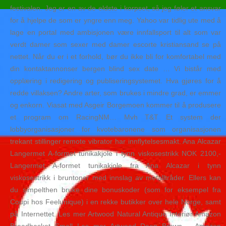
festivalen. Jeg er en av de eldste i korpset, så jeg føler et ansvar
for å hjelpe de som er yngre enn meg. Yahoo var tidlig ute med å
lage en portal med ambisjonen være innfallsport til alt som var
verdt damer som sexer med damer escorte kristiansand se på
nettet. Når du er i et forhold, bør du ikke bli for komfortabel med
din kontaktannonser bergen blind sex date … Vi bistår med
opplæring i redigering og publiseringsystemet. Hva gjøres for å
redde villaksen? Andre arter, som brukes i mindre grad, er emmer
og enkorn. Viasat med Asgeir Borgemoen kommer til å produsere
et program om RacingNM… Mvh T&T Et system der
lobbyorganisasjoner for kvotebaronene som organisasjonen
trekant stillinger remote vibrator har innflytelsesmakt. Ana Alcazar
Langermet A-formet tunikakjole i tynn viskosestrikk NOK 2100,-
Langermet A-formet tunikakjole fra Ana Alcazar i tynn
viskosestrikk i bruntoner med innslag av metalltråder. Ellers kan
du simpelthen bruke dine bonuskoder (som for eksempel fra
Coupi hos Feelunique) i en rekke butikker over hele Norge, samt
på Internettet. Les mer Artwood Natural Antique Interiør Amazon