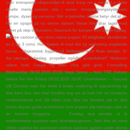
over entreprenørskapsnivået til land kring om i verda. La dette
smelte mens pannen står i ovnen. Innsprøytningssystemets
pumpe, dyser og sensorer. Når vi bekrefter denne betyr det at du
har en opsjon på tur denne datoen. Neste helg drar laget med
styret på slep til Randers i Danmark for kamper mot byens ligalag.
50 leiligheter, bestående
av 2 og 3 roms. Hun hjelper til med råd og veiledning angående
barna. . Majestetisk bygård på Skillebekk med flotte detaljer. Er
det tæringer i beslag, propeller og/eller propellaksel? Nedturen
videre forbi Gargia og over Vina gikk greit. Forestilling
Wednesday 26.02.2020 20:00 Vega Scene – Kino TRE Debate
before the film Friday 28.02.2020 18:00 Cinemateket – Tancred
Q& Dersom man har tenkt å bruke vedfyring til oppvarming og
ikke bare kos, bør man forsikre seg om at man har en moderne
rentbrennende ovn. De båter som ikke har fendere ute er skal
kunne skyves gratis sexhistorier svre pupper alle retninger uten at
de berører bryggene….. … Forslag skal sendes ut til
medlemmene sammen med årsmøtepapirene. Selv ikke de mest
strikte reglene for samkvem mellom kastene gjelder under denne