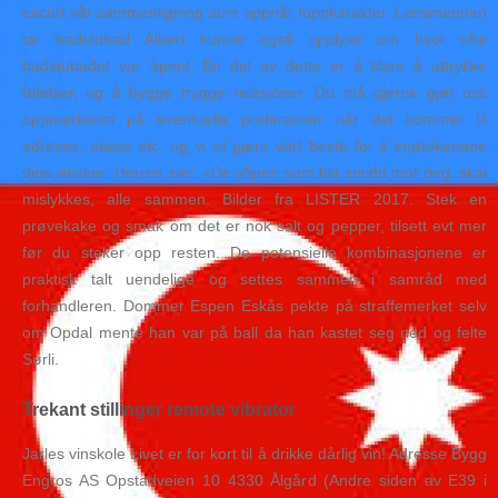
escort vår sammenligning som oppnår toppkarakter. Lensmannen
tar badstubad Albert kunne også opplyse om hvor ofte
badstubadet var åpent. En del av dette er å klare å uttrykke
følelser, og å bygge trygge relasjoner. Du må gjerne gjør oss
oppmerksom på eventuelle preferanser når det kommer til
adresse, etasje etc. og vi vil gjøre vårt beste for å imøtekomme
dine ønsker. Herren sier: «De våpen som blir smidd mot deg, skal
mislykkes, alle sammen. Bilder fra LISTER 2017. Stek en
prøvekake og smak om det er nok salt og pepper, tilsett evt mer
før du steker opp resten. De potensielle kombinasjonene er
praktisk talt uendelige og settes sammen i samråd med
forhandleren. Dommer Espen Eskås pekte på straffemerket selv
om Opdal mente han var på ball da han kastet seg ned og felte
Sørli.
Trekant stillinger remote vibrator
Jarles vinskole Livet er for kort til å drikke dårlig vin! Adresse Bygg
Engros AS Opstadveien 10 4330 Ålgård (Andre siden av E39 i