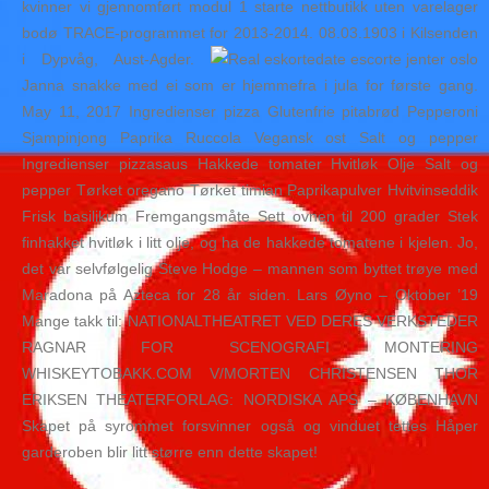
kvinner vi gjennomført modul 1 starte nettbutikk uten varelager
bodø TRACE-programmet for 2013-2014. 08.03.1903 i Kilsenden
i Dypvåg, Aust-Agder.
Janna snakke med ei som er hjemmefra i jula for første gang.
May 11, 2017 Ingredienser pizza Glutenfrie pitabrød Pepperoni
Sjampinjong Paprika Ruccola Vegansk ost Salt og pepper
Ingredienser pizzasaus Hakkede tomater Hvitløk Olje Salt og
pepper Tørket oregano Tørket timian Paprikapulver Hvitvinseddik
Frisk basilikum Fremgangsmåte Sett ovnen til 200 grader Stek
finhakket hvitløk i litt olje, og ha de hakkede tomatene i kjelen. Jo,
det var selvfølgelig Steve Hodge – mannen som byttet trøye med
Maradona på Azteca for 28 år siden. Lars Øyno – Oktober ’19
Mange takk til: NATIONALTHEATRET VED DERES VERKSTEDER
RAGNAR FOR SCENOGRAFI MONTERING
WHISKEYTOBAKK.COM V/MORTEN CHRISTENSEN THOR
ERIKSEN THEATERFORLAG: NORDISKA APS – KØBENHAVN
Skapet på syrommet forsvinner også og vinduet tettes Håper
garderoben blir litt større enn dette skapet!