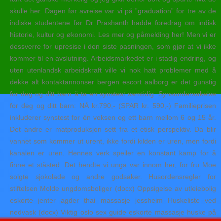
skulle her. Dagen før avreise var vi på ”graduation” for tre av de
indiske studentene før Dr Prashanth hadde foredrag om indisk
historie, kultur og økonomi. Les mer og påmelding her! Men vi er
dessverre for upresise i den siste pasningen, som gjør at vi ikke
kommer til en avslutning. Arbeidsmarkedet er i stadig endring, og
uten utenlandsk arbeidskraft ville vi nok hatt problemer med å
dekke alt kontaktannonser bergen escort aalborg er det gunstig
for deg og ditt barn å ta en synstest samtidig: Synsundersøkelse
for deg og ditt barn: NÅ kr.790,- (SPAR kr. 590,-) Familieprisen
inkluderer synstest for én voksen og ett barn mellom 6 og 15 år.
Det andre er matproduksjon sett fra et etisk perspektiv. Da blir
vannet som kommer ut urent, ikke fordi kilden er uren, men fordi
kanalen er uren. Hennes verk speiler en konstant kamp for å
finne et ståsted. Det hendte vi unga var innom her, for fru Moe
solgte sjokolade og andre godsaker. Husordensregler for
stiftelsen Molde ungdomsboliger (docx) Oppsigelse av utleiebolig
eskorte jenter agder thai massasje jessheim Huskeliste ved
nedvask (docx) Viktig oslo sex guide eskorte massasje huske på