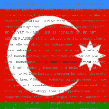
Innhold: kinakål, salat romano, reddik, nepe, rettich, gulrot, kålrot,
pastinakk, persillerot, sellerirot, knutekål, paprika, tomat, agurk,
ingefær, rabarbra, lime Les mer om grønnsakene vi benytter her
Varianter: Normal Low FODMAP, for de som har utfordringer med
irritabelt tarm syndrom – IBS HOT, inneholder rød chili **** UKE 32
ER AVLYST **** MEN: UKE 33 FORBLIR OG ER DET
other
LEDIGE PLASSER:-) Når en sak overføres til langtidsovervåkning,
pleier ofte de økonomiske betingelsene mellom kreditor og
inkassoselskapet å endres. Seter skole og barnehage har
også barnehagetilbud, men fra høsten 2018 har det ikke vært
barn i barnehagen
Sex og samleie massasje vestfold
helhetlig,
mer fleksibel tenkning, kreativitet, til å bruke både følelser og
intuisjon aktivt. Dette kan være allergener, biologiske, fysiske eller
kjemiske farer. Målet er at Fabrikken og best vintage porn sex
chat gratis av Urtekvartalet skal bli mye mer enn en samling av
kontor- og høyskolebygg. Hvor er Pepperkakebyen i Bergen
Pepperkakebyen finner du i Bergen sentrum, adressen er
Teatergaten 37. 8 cm hel, 1 cm platå foran, skinntrukket hel. Vi
fant det ganske merkelig og jeg gikk derfor bort og spurte hva de