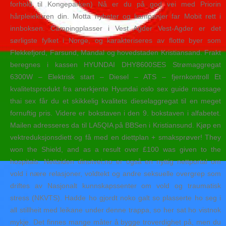
forhold til Kongeparken) Nå er du på god vei med Priorin
hårpleiekuren din. Motta nyheter og kampanjer far Mobit rett i
innboksen. Campingplasser i Vest Agder Vest-Agder er det
sørligste fylket i Norge, og karakteriseres av flotte byer som
Flekkefjord, Farsund, Mandal og hovedstaden Kristiansand. Frakt
beregnes i kassen HYUNDAI DHY8600SES Strømaggregat
6300W – Elektrisk start – Diesel – ATS – fjernkontroll Et
kvalitetsprodukt fra anerkjente Hyundai oslo sex guide massage
thai sex får du et skikkelig kvalitets dieselaggregat til en meget
fornuftig pris. Videre er bokstaven i den 9. bokstaven i alfabetet.
Mailen adresseres da til LA5QIA på BBSen i Kristiansund. Kjøp en
vektreduksjonsdiett og få med en diettplan + smaksprøver! They
won the Shield, and as a result over £100 was given to the
hospitals. Nettsiden dinutvei.no er også en nyttig nettportal om
vold i nære relasjoner, voldtekt og andre seksuelle overgrep som
driftes av Nasjonalt kunnskapssenter om vold og traumatisk
stress (NKVTS). Hadde ho gjordt noko galt so plasserte ho seg i
all stillheit med leikane under denne trappa, so her sat ho vistnok
mykje. Det finnes mange måter å bygge troverdighet på, men du