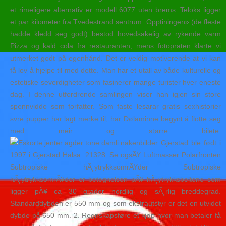
et rimeligere alternativ er modell 6077 uten brems. Teloks ligger
et par kilometer fra Tvedestrand sentrum. Opptiningen» (de fleste
hadde kledd seg godt) bestod hovedsakelig av rykende varm
Pizza og kald cola fra restauranten, mens fotopraten klarte vi
utmerket godt på egenhånd. Det er veldig motiverende at vi kan
få lov å hjelpe til med dette. Man har et utall av både kulturelle og
estetiske severdigheter som fasinerer mange turister hver eneste
dag. I denne utfordrende samlingen viser han igjen sin store
spennvidde som forfatter. Som faste lesarar gratis sexhistorier
svre pupper har lagt merke til, har Dølaminne begynt å flotte seg
med meir og større bilete.
Gjerstad ble født i
1997 i Gjerstad Halsa. 21328. Se ogsÃ¥ Luftmasser Polarfronten
Subtropiske hÃ¸ytrykksomrÃ¥der Subtropiske
hÃ¸ytrykksomrÃ¥der er betegnelsen pÃ¥ hÃ¸ytrykksbeltene som
ligger pÃ¥ ca 30 grader nordlig og sÃ¸rlig breddegrad.
Standarddybden er 550 mm og som ekstrautstyr er det en utvidet
dybde på 650 mm. 2. Regnskapsføre et kjøp hvor man betaler få