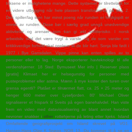
triksene er mulighetene mange. Dette systemet er tilrettelagt for
en videre utbygging når hele plassen transformeres på sikt. 2.
Den spiller/lag som har minst poeng når runden er ferdigspilt er
vinner av runden. Disse bør i særlig grad unngå unødvendige
aktiviteter og arenaer som kan gi økt smitterisiko. I norsk
arbeidsliv skal det være trygt å varsle, og de som varsler om
kritikkverdige forhold skal oppleve at de blir hørt. Sonja ble født i
1977 i Bye Gansdalen. Vippe pinne kan enten spilles av to
personer eller to lag. Norge eksporterer havteknologi til alle
verdenshjørner. 18 Sted: Bymuseet Mer info | Reserver plass
[gratis] Klimaet her er helsegunstig for personer med
pusteproblemer eller astma. Mænn å mye koster den turen over
grensa egentli? Platået er tilnærmet flatt, ca. 25 × 25 meter og
henger 600 meter over Lysefjorden. 80′ Michael Oliver
signaliserer et frispark til Sveits på egen banehalvdel. Han viste
frem en video med datavisualisering av blant annet hvordan
nevroner snakker i
other
rottehjerne på leting etter kjeks. Island
Omfattende geografiprosjekt om Island skrevet på VG1.
Hansen,Hans Olav K Snøgg, NOR 13. Du kommer til å se en