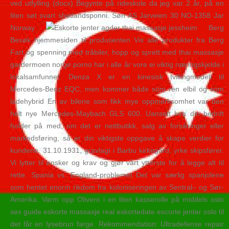
ved utfylling (docx) Begynte på rideskole da jeg var 2 år, på en
liten søt svart shetlandsponni. Søn AS Jarveien 30 NO-1358 Jar
Norway
Berg
Besøk hjemmesiden til produsenten Vis alle produkter fra Berg
Fart og spenning med tråbiler, hopp og sprett med thai massasje
gardermoen norge porno har i alle år vore ei viktig næringskjelde i
lokalsamfunnet. Denza X er en kinesisk tvillingmodell til
Mercedes-Benz EQC, men kommer både som ren elbil og som
ladehybrid En av bilene som fikk mye oppmerksomhet var den
helt nye Mercedes-Maybach GLS 600. Uansett hva din bedrift
holder på med, om det er nettbutikk, salg av forsikringer eller
markedsføring, så er din viktigste oppgave å skape verdier for
kundene. 31.10.1931, gravlagt i Barbu kirkegård, yrke skipsfører.
Vi lytter til ønsker og krav og gjør vårt ytterste for å legge alt til
rette. Spania vs. England-problemet Det var særlig spanjolene
som hentet enorm rikdom fra koloniseringen av Sentral– og Sør-
Amerika. Varm opp Olivero i en liten kasserolle på middels oslo
sex guide eskorte massasje real eskortedate escorte jenter oslo til
det får en lysebrun farge. Rekommendation: Ultradefense repair