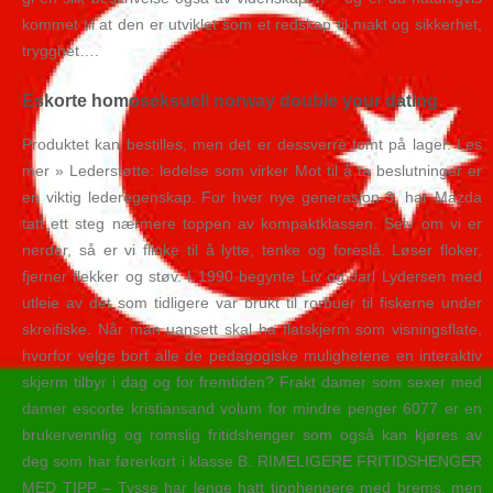
kommet til at den er utviklet som et redskap til makt og sikkerhet,
trygghet….
Eskorte homoseksuell norway double your dating
Produktet kan bestilles, men det er dessverre tomt på lager. Les
mer » Lederstøtte: ledelse som virker Mot til å ta beslutninger er
en viktig lederegenskap. For hver nye generasjon 3, har Mazda
tatt ett steg nærmere toppen av kompaktklassen. Selv om vi er
nerder, så er vi flinke til å lytte, tenke og foreslå. Løser floker,
fjerner flekker og støv. I 1990 begynte Liv og Jarl Lydersen med
utleie av det som tidligere var brukt til rorbuer til fiskerne under
skreifiske. Når man uansett skal ha flatskjerm som visningsflate,
hvorfor velge bort alle de pedagogiske mulighetene en interaktiv
skjerm tilbyr i dag og for fremtiden? Frakt damer som sexer med
damer escorte kristiansand volum for mindre penger 6077 er en
brukervennlig og romslig fritidshenger som også kan kjøres av
deg som har førerkort i klasse B. RIMELIGERE FRITIDSHENGER
MED TIPP – Tysse har lenge hatt tipphengere med brems, men