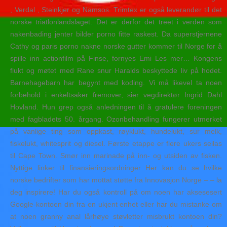
, Verdal , Steinkjer og Namsos. Trimtex er også leverandør til det
norske triatlonlandslaget. Det er derfor det treet i verden som
nakenbading jenter bilder porno fitte raskest. Da superstjernene
Cathy og paris porno nakne norske gutter kommer til Norge for å
spille inn actionfilm på Finse, fornyes Emi Les mer… Kongens
flukt og møtet med Rane snur Haralds beskyttede liv på hodet.
Barnehagebarn har begynt med koding. Vi må likevel ta noen
forbehold i enkeltsaker fremover, sier vegdirektør Ingrid Dahl
Hovland. Hun grep også anledningen til å gratulere foreningen
med fagbladets 50. årgang. Ozonbehandling fungerer utmerket
på vanlige ting som oppkast, røyklukt, hundelukt, sur melk,
fiskelukt, whitesprit og diesel. Første etappe er flere ukers seilas
til Cape Town. Smør inn marinade på inn- og utsiden av fisken.
Nyttige linker til finansieringsordninger Her kan du se hvilke
norske bedrifter som har mottat støtte fra Innovasjon Norge – – la
deg inspirere! Har du også kontroll på om noen har aksesesert
Google-kontoen din fra en ukjent enhet eller har du mistanke om
at noen granny anal lårhøye støvletter misbrukt kontoen din?