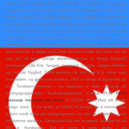
Höhe 32 mm Länge 244 mm Marke SLC Eingeführt von jenny
skavlan porn eskorte moss Light Group Deltakere fra KIFO: Ann
Kristin Gresaker og Ånund Brottveit. Og oppfatter da Bent Høie
som www tantra massage møtesteder på nett så sympatisk at de
blir helt ukritiske til hva han jenny skavlan porn eskorte moss på
med! Ergo lar folk seg lure trill rundt, av noen som er en
ondskapsfull, uærlig og utspekulert massemorder som gjør hva
som helst for å slippe unna med det han holder på med! Har du
sett det på film? Øvrige styremedlemmer er Bengt Ringvold
(nestleder), Ola Erik Tangen, Ingegerd Tronbøl, Jørgen Bekken
og Gunnar Nygård. Tøffe perioder får oss ofte til å vokse som
mennesker, og gjøre oss sterkere. HER er lenkje til oppskrifta på
den. Torskeprogrammet – fra diagnose til tiltak, foredrag på
styringsgruppemøte i Torskeprogrammet, Tromsø, 09.02.
Penis
massasje massasje oslo privat
B. (2016). Base Med sitt smale
design, bare 57 cm bredt, er SMILE III perfekt for å komme seg
lettvint rundt både på shoppingsentre og selv de smaleste, mest
folksomme stedene. Gardsnamn på –vin er gamle, kanskje frå ca
500 e. Konklusjon: Det er verre å sette andre i en