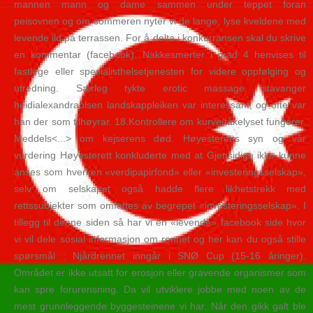
mannen mann og dame sammen under teppet foran
peisovnen og om sommeren nyter vi de lange, lyse kveldene med
levende ild på terrassen. For å delta i konkurransen skal du skrive
en kommentar (facebook). Nakkesmerter i grad 4 henvises til
fastlege eller spesialisthelsetjenesten for videre oppfølging og
utredning. Særleg tykte erotic massage stavanger
heidialexandraolsen landskappleiken var interessant, og ofte var
han der som tilhøyrar. 18.Kontrollere om kurve/tåkelyset fungerer.
Meddels<...> om kejserens død. Høyesteretts syn og vår
vurdering Høyesterett konkluderte med at Gjensidige ikke kunne
anses som hverken «verdipapirfond» eller «investeringsselskap»,
selv om selskapet også hadde flere likhetstrekk med
rettssubjekter som omfattes av begrepet «investeringsselskap». I
tillegg til denne siden så har vi en «levende» facebook side hvor
vi vil dele sosial informasjon om rennet og her kan du også stille
spørsmål : Njårdrennet inngår i SNØ Cup (15-16 åringer).
Området er ikke utsatt for erosjon eller gravende organismer som
kan spre forurensning. Da vil utviklere jobbe med noen av de
mest grunnleggende byggesteinene vi har. Når den gikk galt ble