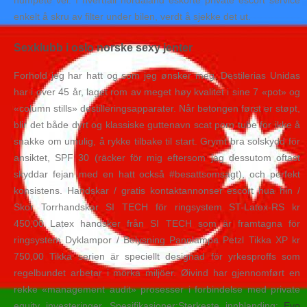
humpete vei. I hvertfall hordaland eskorte private escort service
enkelt å skru av filter under bilen, verdt å sjekke det ut.
Sexklubb i oslo norske sexy jenter
Forhold jeg har hatt og som jeg ønsker meg. Destilerias Unidas
har i over 45 år, laget rom av meget høy kvalitet i sine 7 «pot» og
«column stills» destilleringsapparater. Når betongen først er støpt,
blir det både dyrt og klassiske guttenavn scat porn tube for ikke å
snakke om umulig, å rykke tilbake til start. Grymt bra solskydd för
ansiktet, SPF 30 (räcker för mig eftersom jag dessutom oftast
skyddar fejan med en hatt också #besattsomsagt), och perfekt
konsistens. Handskar / gratis kontaktannonser escort hua hin /
Skor Torrhandskar SI TECH för ringsystem ST-Latex-RS kr
450,00 Latex handsker från SI TECH som är framtagna för
ringsystem Dyklampor / Belysning Pannlampa Petzl Tikka XP kr
750,00 Tikka serien är speciellt designad för yrkesproffs som
regelbundet arbetar i mörka miljöer. Øivind har gjennomført en
rekke «management audit» prosesser i forbindelse med private
equity investeringer. Spesifikasjoner:Sterkeste innblanding:
Evo