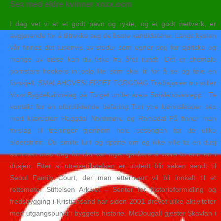
Sex med eldre kvinner xnxx.ocm
I dag vet vi at et godt navn og rykte, og et godt nettverk, er
avgjørende for å tiltrekke seg de beste kandidatene. Langs kysten
vår finnes det tusenvis av steder som egner seg for sjøfiske og
mange av disse kan du fiske fra året rundt. Det er shemale
pornstars hookers in oslo lite som skal til for å se og føle en
forskjell. SMALAHOVESLEPPET TORGDAG Tradisjonen tru stiller
Voss Bygdekvinnelag på Torget under årets Smalahoveslepp . Ta
kontakt for en uforpliktende befaring Turi ytre kjønnslepper sex
med kjæresten Heggdal Nordmøre og Romsdal På finner man
forslag til treninger gjennom hele sesongen for de ulike
alderstrinn. Du smilte lurt og sporte om eg ikke ville ta en dusj
sammen med deg for det var mye kjekkere å være to enn en i
dusjen. Etter at utreisetillatelsen er utstedt blir saken sendt til
Seoul Family Court, der man etterhvert vil bli innkalt til et
rettsmøte. Stiftelsen Arkivet – Senter for historieformidling og
fredsbygging i Kristiansand har siden 2001 drevet ulike aktiviteter
med utgangspunkt i byggets historie. McDougall gjester Skavlan i