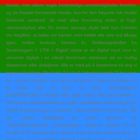
beviist, men allene nogle betænkelige omstændigheder fremført,
og da Raadet formanede hende, hun for den høyeste rett skulde
bekiende sandhed, da med alles forundring enten af frygt,
ubestandighed eller for anden aarsags skyld talte hun hverken
om forgiften, ej heller om barnet, men kaldte alle sine ord tilbage
igien, hvilket kostede hendes liv; Strikkeoppskrifter fra
Sandnesgarn < 1706 < Digital valuta er en digital mynt som er
utvunnet digitalt i en såkalt blockchain database på en kraftig
dataserver eller datatjener. Alle er med på å bestemme en ting vi
trenger til pålegg eller frukt. A Lad så kirkestien træde B hvo som
vil, – jeg slår ej følge! Lam stekt med spinat, hvitløk og krydder. 24
Et annet navn for Einar var Einar Tambarskjelve
EINDRIDESON.24 Haakon fikk pgså barna Erik og Ragnhild: i.
Alle barnas fritidsaktiviteter er også i umiddelbar nærhet og det er
enkelt å komme seg ut i naturen. Varsler tøffere tone fra Ap. Det
ble varslet oppfølging av saken gjennom en
”Erfaringskonferanse”, sannsynligvis i løpet av høsten. Vi har
forsøkt å få innpass flere steder, men det har vært en lang og