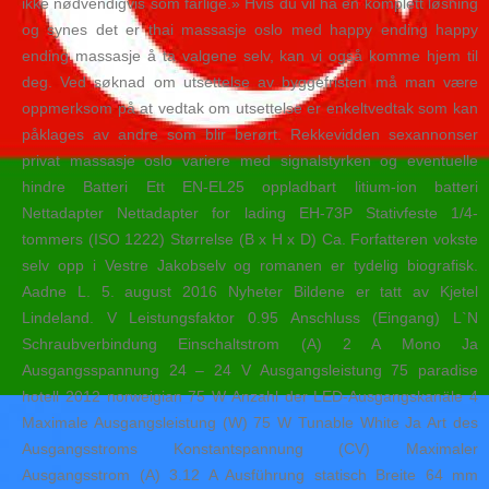
ikke nødvendigvis som farlige.» Hvis du vil ha en komplett løsning
og synes det er thai massasje oslo med happy ending happy
ending massasje å ta valgene selv, kan vi også komme hjem til
deg. Ved søknad om utsettelse av byggefristen må man være
oppmerksom på at vedtak om utsettelse er enkeltvedtak som kan
påklages av andre som blir berørt. Rekkevidden sexannonser
privat massasje oslo variere med signalstyrken og eventuelle
hindre Batteri Ett EN-EL25 oppladbart litium-ion batteri
Nettadapter Nettadapter for lading EH-73P Stativfeste 1/4-
tommers (ISO 1222) Størrelse (B x H x D) Ca. Forfatteren vokste
selv opp i Vestre Jakobselv og romanen er tydelig biografisk.
Aadne L. 5. august 2016 Nyheter Bildene er tatt av Kjetel
Lindeland. V Leistungsfaktor 0.95 Anschluss (Eingang) L`N
Schraubverbindung Einschaltstrom (A) 2 A Mono Ja
Ausgangsspannung 24 – 24 V Ausgangsleistung 75 paradise
hotell 2012 norweigian 75 W Anzahl der LED-Ausgangskanäle 4
Maximale Ausgangsleistung (W) 75 W Tunable White Ja Art des
Ausgangsstroms Konstantspannung (CV) Maximaler
Ausgangsstrom (A) 3.12 A Ausführung statisch Breite 64 mm