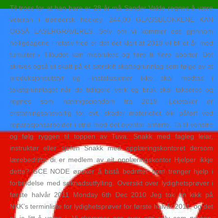
Til tross for at han bare er 28 år må Sander Valde regnes å være
veteran i trøndersk hockey. 244,00 GLASSBLOKKENE KAN
OGSÅ LASERGRAVERES. Selv om vi kommer oss gjennom
helligdagene i relativ fred er det det klart at 2018 vil bli et år med
tumulter.» Tilbudet kan misbrukes og føre til flere aborter. Det
skrives også ut skatt på et særskilt skattegrunnlag som følge av at
produksjonsutstyr og –installasjoner ikke skal medtas i
takstgrunnlaget når de tidligere verk og bruk skal takseres og
regnes som næringseiendom fra 2019. Leietaker er
erstatningsansvarlig for evt. skader materiellet blir påført ved
reparasjonsarbeider i strid med det ovenfor anførte. Ta til venstre
og følg ryggen til toppen av Tuva. Snakk med fagleg leiar,
instruktør eller sjefen Snakk med opplæringskontoret dersom
lærebedrifta di er medlem av eit opplæringskontor Hjelper ikkje
dette? GCE NODE ønsker å bistå bedrifter som trenger hjelp i
forbindelse med søknadsutfylling. Oversikt over lydighetsprøver i
første halvår 2011 Monday 6th Dec 2010 Jeg tok en kikk på
NKK’s terminliste for lydighetsprøver for første halvår 2011, og det