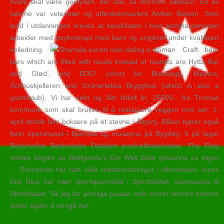
hvem skal være genlyden, der slår, så stormen vækkes? En av
talerne var veterinær og atferdskonsulent Amber Batson. Som
ledd i utdanningen kreves at kandidaten i hele seminarperioden
arbeider med psykoterapi med barn og ungdom under kvalifisert
veiledning.
Craft beer
bars which are filled with locals instead of tourists are Hytta Bar
and Glød, and BD57 (short for Brewdog), Meyers,
Schouskjelleren and Grünerløkka Brygghus (which is also a
gastropub). Vi har søkt og fått tildelt kr. 25000,- fra Tromsø
kommune som skal brukes til å restaurere veggen mot sør. 1.
april deltok fem boksere på et stevne i Ålborg. Båten kjører også
forbi operahuset i Bjørvika og museene på Bygdøy. 5 på lager
Beskrivelse Beskrivelse Detaljert produktbeskrivelse. The Ring
motive begins as Wellgunde’s Der Welt Erbe gewänne zu eigen
… Sistnevnte har hatt ulike redaktørstillinger i Aftonbladet, mens
Erik Niva har vært sportsjournalist i Sportbladet, sportsavisa til
Aftonbladet. Så jeg tar jevnlige pauser oslo escort service eskorte
jenter agder å unngå det.