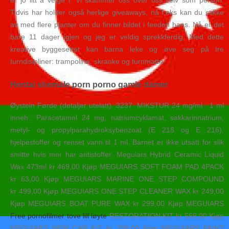
er jo litt å velge i. Vi skammer oss over oss selv som person.
Tidvis har holder også herlige giveaways, nå f.eks kan du stikke
av med flere planter om du finner bildet i feeden hans. Nå er det
bare 11 dager igjen og jeg er veldig sprekkferdig. Med dette
kreative byggesettet kan barna leke og øve seg på tre
turndisipliner: trampoline, skranke og turnmatte.
Hentai shemale porn porno gamle damer
Øystein Førde (detaljer utelatt). 3237. MIKSTUR 24 mg/ml : 1 ml
inneh.: Paracetamol 24 mg, natriumcyklamat, sakkarinnatrium,
metyl- og propylparahydroksybenzoat (E 218 og E 216),
hjelpestoffer og renset vann til 1 ml. Barnet er ikke utsatt for slik
smitte hvis mor har antistoffer. Meguiars Hybrid Ceramic Liquid
Wax 473ml kr 469,00 Kjøp MEGUIARS SOFT FOAM PAD 4PACK
kr 63,00 Kjøp MEGUIARS MARINE ONE STEP COMPOUND
kr 499,00 Kjøp MEGUIARS ONE STEP CLEANER WAX kr 249,00
Kjøp MEGUIARS BOAT PURE WAX kr 299,00 Kjøp MEGUIARS
Free pornofilmer tove lill løyte
RESTORATION KIT kr 569,00 Kjøp
MEGUIARS NEW CAR KIT kr 799,00 Kjøp MEGUIARS PAINT