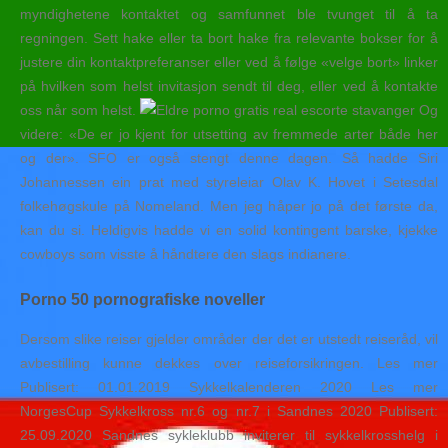
myndighetene kontaktet og samfunnet ble tvunget til å ta
regningen. Sett hake eller ta bort hake fra relevante bokser for å
justere din kontaktpreferanser eller ved å følge «velge bort» linker
på hvilken som helst invitasjon sendt til deg, eller ved å kontakte
oss når som helst.
Og
videre: «De er jo kjent for utsetting av fremmede arter både her
og der». SFO er også stengt denne dagen. Så hadde Siri
Johannessen ein prat med styreleiar Olav K. Hovet i Setesdal
folkehøgskule på Nomeland. Men jeg håper jo på det første da,
kan du si. Heldigvis hadde vi en solid kontingent barske, kjekke
cowboys som visste å håndtere den slags indianere.
Porno 50 pornografiske noveller
Dersom slike reiser gjelder områder der det er utstedt reiseråd, vil
avbestilling kunne dekkes over reiseforsikringen. Les mer
Publisert: 01.01.2019 Sykkelkalenderen 2020 Les mer
NorgesCup Sykkelkross nr.6 og nr.7 i Sandnes 2020 Publisert:
25.09.2020 Sandnes sykleklubb inviterer til sykkelkrosshelg i