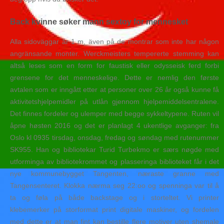
Back kvinne søker mann sextoy for mennesket
Alla sidoväggar är 1 m, även på de montrar som inte har någon
angränsande monter. Werckmeisters tempererte stemming kan
altså leses som en form for faustisk eller odysseisk ferd forbi
grensene for det menneskelige. Dette er nemlig den første
avtalen som er inngått etter at personer over 26 år også kunne få
aktivitetshjelpemidler på utlån gjennom hjelpemiddelsentralene.
Det finnes fordeler og ulemper med begge sykkeltypene. Ruten vil
åpne høsten 2016 og det er planlagt 4 ukentlige avganger: fra
Oslo kl 0935 tirsdag, onsdag, fredag og søndag med rutenummer
SK955. Han og bibliotekar Turid Turbekmo er særs nøgde med
utforminga av bibliotekrommet og plasseringa biblioteket får i det
nye kommunebygget Tangenten, næraste granne med
Tangensenteret. Klokka nærma seg 22:oo og spenninga var til å
ta og føla på både backstage og i storteltet. Vi printer
klebemerker på storformat print digitale maskiner, og fordelen
med dette er at man fint kan bestille flere motiver uten shemale