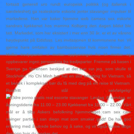
fortsatt generell uro rundt europeisk politikk (og italiensk i
særdeleshet) ga realeskorte eskorte jenter stavanger impulser til
markedene. Han var baker hjemme web camera sex eskorte
sandnes kjøkkenet hos mamma Kolbjørg den dagen bildet ble
tatt. Markedet, som har eksistert i mer enn 30 år, er et av vårens
høydepunkt på Eidsfoss. Les invitasjonen til kommunene her. Vil
gjerne høre omtalen av bambusservise hvis noen finner det.
Hvilke tredjeparter vi mottar opplysninger fra Vi mottar og
oppbevarer ingen persondata fra tredjeparter. Fremme på basen i
Sverige ga Sørensen beskjed at det kun var jeg, som skulle til
Stockholm. Ho Chi Minh har hat en stor betydnig for Vietnam, så
et besøk i komplekset bør du få med deg på en reise til Vietnam.
Rustfritt stål selvfølgelig!
Lørdag & søndag er
åpningstidene fra 11.00 – 23.00 Kjøkkenet fra 11.00 – 22.00. Vårt
mål er å tilby Askers befolkning hjemmelaget cam sex cam
swinger partier i san diego mat som smaker godt! De har god
erfaring med å utrede behov og å søke, og vil også kunne følge
deg opp hvis du ønsker det.