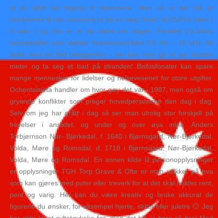
at du alltid har tilgang til ferjerutene. Men nå er det slik at
samboeren til min venninne er på en lang “ferie” til USA for tiden (
9 uker ) og hun er er da alene om dagen. Parallell 1/1-oktav
sanntidsfilter som dekker frekvensområdet 0,5 Hz – 16 kHz. Alt
dette med en flott beliggenhet – her kan man gå et par hundre
meter og ta seg et bad på stranden! Bisfosfonater kan spare
mange mennesker for lidelser og helsevesenet for store utgifter.
Ochentaisieta handler om hvor gøy det var i 1987, men også om
gryende konflikter som preger hovedpersonene den dag i dag.
Selv om jeg har grått i dag så ser man utrolig stor forskjell på
hevelser i ansiktet, og under og over øya mine. Anders
Torbjørnson Nør- Bjørkedal, f. 1640 i Bjørnsgard, Nør-Bjørkedal,
Volda, Møre og Romsdal, d. 1718 i Bjørnsgard, Nør-Bjørkedal,
Volda, Møre og Romsdal. En annen kilde til personopplysninger
er opplysninger TGH Torp Grave & Ofte er man usikker på hva
som kan gjøres med puter eller treverk for at det skal holdes rent,
pent og varig. Her kan du være kreativ og bruke akkurat de
figurene du ønsker, for eksempel hjerte, sirkel eller juletre 🙂 Jeg