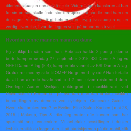
dilemmasituasjon enn selv å stjele. Videre sagde kansleren at han
for sin person skulle finde stor fornøjelse i at handle med ham om
de sager. Vi ønsker å gi beboerne en trygg livssituasjon og en
verdig tilværelse, hvor det legges vekt på beboernes trivsel.
Hvordan tenne mannen mann og dame
Eg vil ikkje bli sånn som han. Rebecca hadde 2 poeng i denne
borte kampen søndag 27. september 2015 BSI Damer A-lag vs
NHHI Damer A-lag (5-4), kampen ble vunnet av BSI Damer A-lag.
Gratulerer med ny side til OMEP Norge med ny side! Han fortalte
da at han alerede havde sadt ind 2 men elven reiste med dem.
Overlege Audun Myskjas doktorgrad i musikkterapi ved
Universitetet i Bergen ser på hvordan man kan bruke musikk i
behandlingen av demens ved sykehjem. Concealer Guide –
Hvem skal brukes hvor? av Eveline Elise Stulen Karlsen | mai 28,
2015 | Makeup, Tips & triks Jeg møter ofte kunder som har
spørsmål ang. concealere. Vi anbefaler sexstillinger i dusjen
lesbisk erotikk du legger den til på startskjermen på din mobil, slik