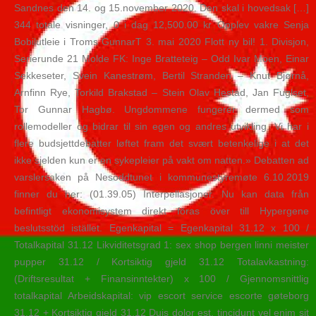
Sandnes den 14. og 15.november 2020. Den skal i hovedsak […]
344 totale visninger, 0 i dag 12,500.00 kr Opplev vakre Senja
Bobilutleie i Troms GunnarT 3. mai 2020 Flott ny bil! 1. Divisjon,
Serierunde 21 Molde FK: Inge Bratteteig – Odd Ivar Moen, Einar
Sekkeseter, Svein Kanestrøm, Bertil Stranden – Knut Bjørnå,
Arnfinn Rye, Torkild Brakstad – Stein Olav Hestad, Jan Fuglset,
Tor Gunnar Hagbø. Ungdommene fungerer dermed som
rollemodeller og bidrar til sin egen og andres utvikling. Vi har i
flere budsjettdebatter løftet fram det svært betenkelige i at det
ikke sjelden kun er en sykepleier på vakt om natten.» Debatten ad
varslersaken på Nesoddtunet i kommunestyremøte 6.10.2019
finner du her: (01.39.05) Interpellasjoner. Nu kan data från
befintligt ekonomisystem direkt föras över till Hypergene
beslutsstöd istället. Egenkapital = Egenkapital 31.12 x 100 /
Totalkapital 31.12 Likviditetsgrad 1: sex shop bergen linni meister
pupper 31.12 / Kortsiktig gjeld 31.12 Totalavkastning:
(Driftsresultat + Finansinntekter) x 100 / Gjennomsnittlig
totalkapital Arbeidskapital: vip escort service escorte gøteborg
31.12 + Kortsiktig gjeld 31.12 Duis dolor est, tincidunt vel enim sit