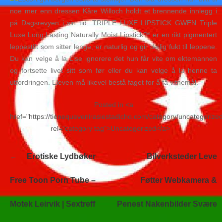
noe mer enn dressen Kåre Willoch holdt et brennende innlegg i
på Dagsrevyen i sin tid. TRIPLE LUXE LIPSTICK GWEN Triple
Luxe Long Lasting Naturally Moist Lipstick™ er en rikt pigmentert
leppestift som sitter lenge, er naturlig og gir deilig fukt til leppene.
Du kan velge å la Lise ignorere det hun får vite om ektemannen
og fortsette livet sitt som før eller du kan velge å la henne ta
utfordringen. Eleven må likevel bestå faget for å få vitnemål.
Posted in <a
href="https://tienequevenirasiestadicho.com/category/uncategorize
rel="category tag">Uncategorized</a>
Navegación
Erotiske Lydbøker
Bilverksteder Leve
de
entradas
Free Toon Porn Tube –
Føtter Webkamera &
Motek Leirvik | Sextreff
Penest Nakenbilder Svære