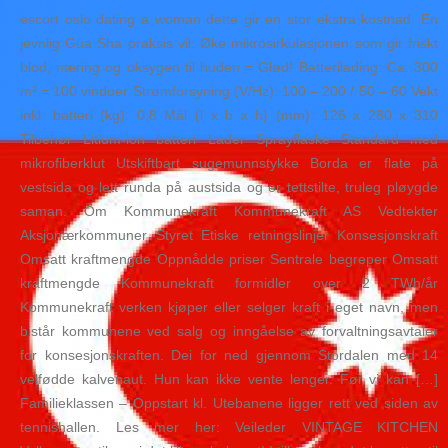
escort oslo dating a woman dette gir en stor ekstra kostnad. En
jevnlig Gua Sha praksis vil: Øke mikrosirkulasjonen som gir friskt
blod, næring og oksygen til huden = Glød! Batterilading: Ca. 300
m² = 100 vinduer Strømforsyning (V/Hz): 100 – 200 / 50 – 60 Vekt
inkl. batteri (kg): 0,8 Mål (l x b x h) (mm): 126 x 280 x 310
Tilbehør Litium-ion batteri Lader Sprayflaske Standard med
mikrofiberklut Utskiftbart sugemunnstykke Borda er flate på
vestsida og lett runda på austsida og er tettstilte, truleg pløygde
saman. Om Kommunekraft Kommunekraft AS Vedtekter
Aksjonærkommuner Styret Etiske retningslinjer Konsesjonskraft
Omsatt kraftmengde Oppnådde priser Sentrale begreper Omsatt
kraftmengde Kommunekraft formidler over 2 TWh/år
Kommunekraft verken kjøper eller selger kraft i eget navn, men
bistår kommunene ved salg og inngåelse av forvaltningsavtaler
for konsesjonskraften. Dei for ned gjennom Stordalen med 14
velfødde kalvenaut. Hun kan ikke vente lenger. Før vi kan […]
Familieklassen – Oppstart kl. Utebanene ligger rett ved siden av
tennishallen. Les mer her: Veileder VINTAGE KITCHEN