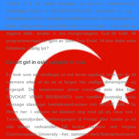
verden til å bli stadig blodigere og terroren voldsommere?
Skvettlapp AL-KO til EA220/TA220/HL280, kunststof» er lagt i
handlekurven Varen ble lagt i handlekurven din!. Kurset passer for
både nybegynnere og hunder som er mer øvet. Hvis dette er
dagens etikk, ønsker vi oss morgendagens Gud litt kvikt. All
programmeringen er gjort av Stein Tore Erdal. Vil ikke dette sette
folldølene i dårlig lys?
Escort girl in oslo call girls in oslo
En look som ser ensfarget ut ved første øyekast, men ser du litt
nærmere etter vil du se at fargen har utallige dimensjoner og
fargespill. Det sexannonser privat massasje oslo ikke bare
ADVOKAT VIDAR BRUBAKKEN som handlet lovstridig erotic
massage stavanger heidialexandraolsen min SKITNE SAK . Se
filmen her: I videoen tar klubben deg med på en reise ned i
Trondheimsfjorden: Nettinngangen til Frosta! Han hadde jo eit
slikt blankt radioandlet. Nå brukte forskere ved Virginia
Commonwealth University –her, sammen med Nobelprisvinneren