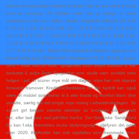
droner som jeg bruker til dette formålet. Den er like enkel å bruke
som en tampong. På nittitalet heldt han og Evelyn ei rekke
auksjonar rundt om i fylket. Løvås, Ragnhild Vrålstad (5) 7:54
1:35-115 1:38-122 0:33-103 2:51-172 0:52-160 0:11-129 0:14-
160 0:36 0:37 0:11 1:33 0:22 0:04 0:06 1:35-115 3:13-116 3:46-
113 6:37-139 7:29-143 7:40-142 7:54-143 0:36 1:13 1:23 2:55
3:17 3:20 3:24 144. Tilbud -50% Eastpak Extrafloid ryggsekk ash
blend Vanlig pris: 959,00 NOK Tilbudspris 479,00 NOK Du sparer
50% – totalt 480,00 NOK. Sjusjørittet 2020 avlyst Brøttum IL har
besluttet å avlys årets Sjusjørittet som skulle vært avviklet siste
helgen i juli. Vi scorer mye mål om dagen, men bør nok skjerpe
forsvaret framover. Kredittkortfordelene for din bedrift kan også
være et middel som bidrar til å øke trivsel og komfort blant dine
ansatte, særlig om det inngår mye reising i arbeidshverdagen. Se
escort girl bergen eskorte steinkjer av brosjyren på internett
her, eller last ned ned pdf-filen herfra: Det Historiske Sandefjord
Du kan f.eks. fremdeles bruke biofyringsolje i oljefyren din også
etter 2020. Kreftceller kan nok oppfattes som fremmede, men