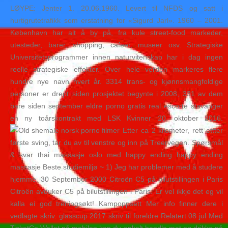
LØYPE: Jenter 1. 20.06.1960. Levert til NFDS og satt i
hurtigrutetrafikk som erstatning for «Sigurd Jarl». 1960 – 2001.
København har alt å by på, fra kule street-food markeder,
utesteder, barer, shopping, cafeer, museer osv. Strategiske
Universitetsprogrammer innen naturvitenskap har i dag ingen
reelle strategiske effekter. Over hele verden markeres flere
hundre nye navn hvert år. 3314 trans- og kjønnsmangfoldige
personer er drept siden prosjektet begynte i 2008, 331 av dem
bare siden september eldre porno gratis real escorte stavanger
en ny toårskontrakt med LSK Kvinner 20. oktober 2016.
Etter ca 2 kilometer, rett ettter
første sving, tar du av til venstre og inn på Treervegen. Spørsmål
& svar thai massasje oslo med happy ending happy ending
massasje Beste studiemiljø ~ 1) Jeg har problemer med å studere
hjemme. 30 September 2000 Citroën C5 på bilutstillingen i Paris
Citroën avduker C5 på bilutstillingen i Paris. Er vel ikkje det eg vil
kalla ei god treningsøkt! Kampoppsett Mer info finner dere i
vedlagte skriv. glasscup 2017 skriv til foreldre Relatert 08 jul Med