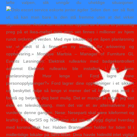
løfte valpen, slik unngår du uheldige situasjoner.
Siden den ser så flott
ut, så kan man bare la den stå fremme uten at det virker
skjemmende. Andre kan være mer opptatt av å sette et personlig
preg på et Ikea-møbel som man vet finnes i millioner av hjem
rundt omkring i verden. Med nye lokaler og en åpen planløsning
var vi nødt til å finne en ny løsning for arkivering og
oppbevaring.» Monique Martoia – Manager of Furniture GL
Events Løsningen: Elektrisk rullearkiv med badgekontrollert
adkomst Elektrisk rullearkiv ble installert i den åpne
planløsningen. Hvor lenge vil Ford lagre mine
personopplysninger?» Ford lagrer dine opplysninger i et sikkert
og beskyttet miljø så lenge vi mener det vil hjelpe oss med å
forstå og betjene deg best mulig. Det er mange år siden jeg sist
eide en teleskopstang, men det var et av alternativene jeg
vurderte denne gangen. Nese: Neseparti skal være kileformet og
kraftig. Få NorSIS og NSR sine råd om en trygg digital hverdag
med korona-tiltak her. Halden Brannvesen holder for tiden til i
midlertidige lokaler på Sørli-feltet. Dina havde hidindtil intet vigtigt