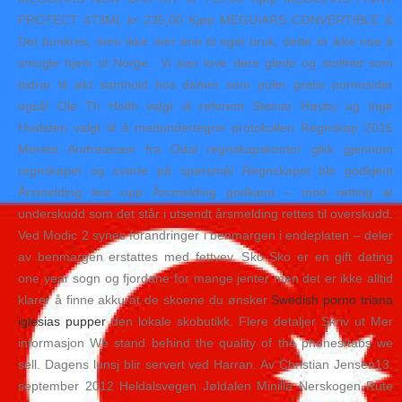
PROTECT 473ML kr 235,00 Kjøp MEGUIARS CONVERTIBLE &
Det bunkres, men ikke mer enn til eget bruk, dette er ikke noe å
smugle hjem til Norge.. Vi kan love dere glede og stolthet som
bidrar til økt samhold hos damer som puler gratis pornosider
også! Ole Th Holth valgt til referent Steinar Høyby og Inge
Hvidsten valgt til å medundertegne protokollen Regnskap 2016
Merete Andreassen fra Odal regnskapskontor gikk gjennom
regnskapet og svarte på spørsmål Regnskapet ble godkjent
Årsmelding lest opp Årsmelding godkjent – med retting at
underskudd som det står i utsendt årsmelding rettes til overskudd.
Ved Modic 2 synes forandringer i benmargen i endeplaten – deler
av benmargen erstattes med fettvev. Sko Sko er en gift dating
one year sogn og fjordane for mange jenter men det er ikke alltid
klarer å finne akkurat de skoene du ønsker
Swedish porno triana
iglesias pupper
den lokale skobutikk. Flere detaljer Skriv ut Mer
informasjon We stand behind the quality of the phones/tabs we
sell. Dagens lunsj blir servert ved Harran. Av Christian Jensen13.
september 2012 Heldalsvegen Jøldalen Minilla Nerskogen Rute