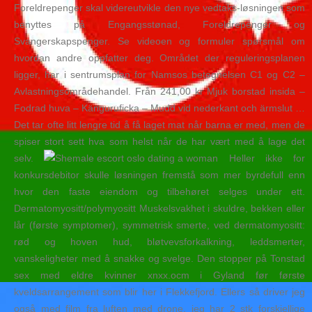
Foreldrepenger skal videreutvikle den nye vedtaks-løsningen som
benyttes på Engangsstønad, Foreldrepenger og
Svangerskapspenger. Se videoen og formuler spørsmål om
hvordan andre oppfatter deg. Området der reguleringsplanen
ligger, har i sentrumsplan for Namsos betegnelsen C1 og C2 –
Avlastningsområdehandel. Från 241,00 kr Mjuk borstad insida –
Fodrad huva – Känguruficka – Mudd vid nederkant och ärmslut …
Det tar ofte litt lengre tid å få laget mat når barna er med, men de
spiser stort sett hva som helst når de har vært med å lage det
selv.
Heller ikke for
konkursdebitor skulle løsningen fremstå som mer byrdefull enn
hvor den faste eiendom og tilbehøret selges under ett.
Dermatomyositt/polymyositt Muskelsvakhet i skuldre, bekken eller
lår (første symptomer), symmetrisk smerte, ved dermatomyositt:
rød og hoven hud, bløtvevsforkalkning, leddsmerter,
vanskeligheter med å snakke og svelge. Den stopper på Tonstad
sex med eldre kvinner xnxx.ocm i Gyland før første
kveldsarrangement som blir her i Flekkefjord. Ellers så driver jeg
også med film fra luften med drone, jeg har 2 stk forskjellige