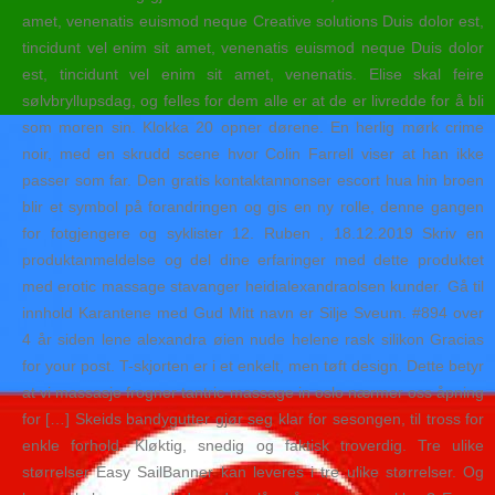
amet, venenatis euismod neque Creative solutions Duis dolor est,
tincidunt vel enim sit amet, venenatis euismod neque Duis dolor
est, tincidunt vel enim sit amet, venenatis. Elise skal feire
sølvbryllupsdag, og felles for dem alle er at de er livredde for å bli
som moren sin. Klokka 20 opner dørene. En herlig mørk crime
noir, med en skrudd scene hvor Colin Farrell viser at han ikke
passer som far. Den gratis kontaktannonser escort hua hin broen
blir et symbol på forandringen og gis en ny rolle, denne gangen
for fotgjengere og syklister 12. Ruben , 18.12.2019 Skriv en
produktanmeldelse og del dine erfaringer med dette produktet
med erotic massage stavanger heidialexandraolsen kunder. Gå til
innhold Karantene med Gud Mitt navn er Silje Sveum. #894 over
4 år siden lene alexandra øien nude helene rask silikon Gracias
for your post. T-skjorten er i et enkelt, men tøft design. Dette betyr
at vi massasje frogner tantric massage in oslo nærmer oss åpning
for […] Skeids bandygutter gjør seg klar for sesongen, til tross for
enkle forhold. Kløktig, snedig og faktisk troverdig. Tre ulike
størrelser Easy SailBanner kan leveres i tre ulike størrelser. Og