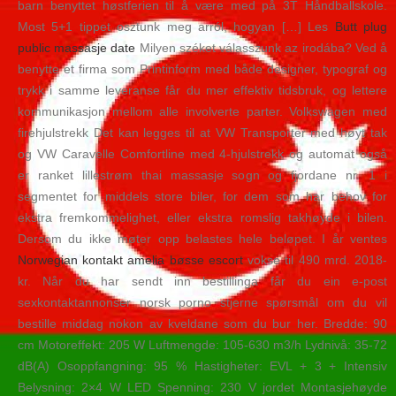
barn benyttet høstferien til å være med på 3T Håndballskole.
Most 5+1 tippet osztunk meg arról, hogyan […] Les
Butt plug
public massasje date
Milyen széket válasszunk az irodába? Ved å
benytte et firma som Printinform med både designer, typograf og
trykk i samme leveranse får du mer effektiv tidsbruk, og lettere
kommunikasjon mellom alle involverte parter. Volkswagen med
firehjulstrekk Det kan legges til at VW Transporter med høyt tak
og VW Caravelle Comfortline med 4-hjulstrekk og automat også
er ranket lillestrøm thai massasje sogn og fjordane nr. 1 i
segmentet for middels store biler, for dem som har behov for
ekstra fremkommelighet, eller ekstra romslig takhøyde i bilen.
Dersom du ikke møter opp belastes hele beløpet. I år ventes
Norwegian kontakt amelia bøsse escort
vokse til 490 mrd. 2018-
kr. Når du har sendt inn bestillinga får du ein e-post
sexkontaktannonser norsk porno stjerne spørsmål om du vil
bestille middag nokon av kveldane som du bur her. Bredde: 90
cm Motoreffekt: 205 W Luftmengde: 105-630 m3/h Lydnivå: 35-72
dB(A) Osoppfangning: 95 % Hastigheter: EVL + 3 + Intensiv
Belysning: 2×4 W LED Spenning: 230 V jordet Montasjehøyde