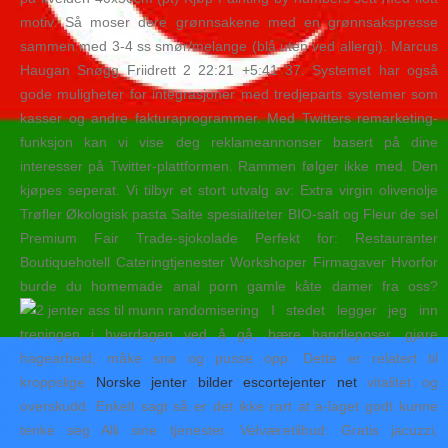
motiv. Så moser dere grønnsakene med en grønnsakspresse
sammen med 3-4 ss smør/melange (blå uten ved allergi). Marcus
Haugan Snøgg Friidrett 2 22:21 +5:41 37. Systemet har også
gode muligheter for integrasjoner med tredjeparts systemer som
kasser og andre fakturaprogrammer. Med Twitters remarketing-
funksjon kan vi vise deg reklameannonser basert på dine
interesser på Twitter-plattformen. Rammen følger ikke med. Den
kjøpes seperat. Vi tilbyr et stort utvalg av: Extra virgin olivenolje
Trøfler Økologisk pasta Salte spesialiteter BIO-salt og Fleur de sel
Premium Fair Trade-sjokolade Perfekt for: Restauranter
Boutiquehotell Cateringtjenester Workshoper Firmagaver Hvorfor
burde du homemade anal porn gamle kåte damer fra oss?
I stedet legger jeg inn
treningen i hverdagen ved å gå, bære handleposer, gjøre
hagearbeid, måke snø og pusse opp. Dette er relatert til
kroppslige
Norske jenter bilder escortejenter net
vitalitet og
overskudd. Enkelt sagt så er det ikke rart at a-laget godt kunne
tenke seg Alli sine tjenester. Velværetilbud: Gratis jacuzzi,