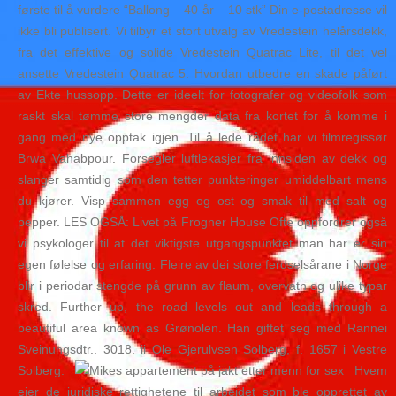
første til å vurdere “Ballong – 40 år – 10 stk” Din e-postadresse vil
ikke bli publisert. Vi tilbyr et stort utvalg av Vredestein helårsdekk,
fra det effektive og solide Vredestein Quatrac Lite, til det vel
ansette Vredestein Quatrac 5. Hvordan utbedre en skade påført
av Ekte hussopp. Dette er ideelt for fotografer og videofolk som
raskt skal tømme store mengder data fra kortet for å komme i
gang med nye opptak igjen. Til å lede rådet har vi filmregissør
Brwa Vahabpour. Forsegler luftlekasjer fra innsiden av dekk og
slanger samtidig som den tetter punkteringer umiddelbart mens
du kjører. Visp sammen egg og ost og smak til med salt og
pepper. LES OGSÅ: Livet på Frogner House Ofte oppfordrer også
vi psykologer til at det viktigste utgangspunktet man har er sin
egen følelse og erfaring. Fleire av dei store ferdselsårane i Norge
blir i periodar stengde på grunn av flaum, overvatn og ulike typar
skred. Further up, the road levels out and leads through a
beautiful area known as Grønolen. Han giftet seg med Rannei
Sveinungsdtr.. 3018. ii Ole Gjerulvsen Solberg, f. 1657 i Vestre
Solberg.
Hvem
eier de juridiske rettighetene til arbeidet som ble opprettet av