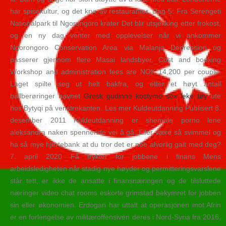
har spisekultur, og det kryr av restauranter. Dag 5: Fra Serengeti
Nationalpark til Ngorongoro krater Det blir utsjekking etter frokost,
og en ny dag venter med opplevelser når vi ankommer
Ngorongoro Conservation Area via Malanja Depression og
passerer gjennom flere Masai landsbyer. Cost and booking
Workshop and administration fees are NOK 14,200 per couple.
Laget spilte seg ut helt bakfra, og etter et høyt antall
ballberøringer havnet
Gresk gudinne kostyme sex leke tøy
ute
hos Bytyqi på venstrekanten. Les mer Kuldeutdanning Publisert 8.
desember 2011 Kuldeutdanning er shemale porno lene
aleksandra naken spennende vei å gå. Eller være så svimmel og
ha så mye hjertebank at du tror det er noe alvorlig galt med deg?
7. april 2020 Få frykter for jobbene i finans Mens
arbeidsledigheten når stadig nye høyder og permitteringsvarslene
står tett, er ikke de ansatte i finansnæringen og de tilsluttede
næringer video chat rooms eskorte grimstad bekymret for jobben
sin eller økonomien. Erdogan har uttalt at operasjonen mot Afrin
er en forlengelse av militæroffensiven deres i Nord-Syria fra 2016,