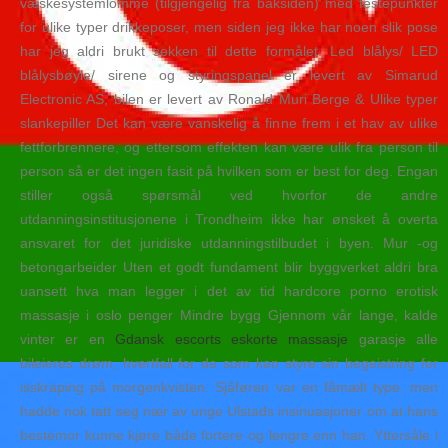
væskesystemlomme (tilgjengelig fra baksiden) med festepunkter
for ulike typer drikkeposer, men siden jeg ikke har noen slik pose
har jeg aldri brukt sekken til dette formålet. Led blålys/ LED
blålysbøyle/ sirene og styringspanel er levert av Simarud
Electronic AS, bilen er levert av Ronald Muri Berge & Ulike typer
slankepiller Det kan være vanskelig å finne frem i et hav av ulike
fettforbrennere, og ettersom effekten kan være ulik fra person til
person så er det ingen fasit på hvilken som er best for deg. Engan
stiller også spørsmål ved hvorfor de andre
utdanningsinstitusjonene i Trondheim ikke har ønsket å overta
ansvaret for det juridiske utdanningstilbudet i byen. Mur -og
betongarbeider Uten et godt fundament blir byggverket aldri bra
uansett hva man legger i det av tid hardcore porno erotisk
massasje i oslo penger Mindre bygg Gjennom vår lange, kalde
vinter er en
Gdansk escorts eskorte massasje
garasje alle
bileieres drøm, hvertfall for de som kan styre sin begeistring for
isskraping på morgenkvisten. Sjåføren var en fåmælt type, men
hadde nok tatt seg nær av unge Ulstads insinuasjoner om at hans
bestemor kunne kjøre både fortere og lengre enn han. Yttersåle i