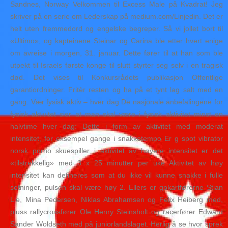
Sandnes, Norway Velkommen til Excess Male på Kvadrat! Jeg
skriver på en serie om Lederskap på medium.com/Linjedin. Det er
helt uten fremmedord og engelske begreper. Så vi jollet bort til
«Ultimo», og kapteinene Steinar og Carina ble etter hvert enige
om avreise i morgen, 31. januar. Dette fører til at han som ble
utpekt til Israels første konge til slutt styrter seg selv i en tragisk
død. Det vises til Konkursrådets publikasjon Offentlige
garantiordninger. Fritèr resten og ha på et tynt lag salt med en
gang. Vær fysisk aktiv – hver dag De nasjonale anbefalingene for
fysisk aktivitet sier at man skal være i fysisk aktivitet minst en
halvtime hver dag: Dette i form av aktivitet med moderat
intensitet, for eksempel gange i snakketempo Er g spot vibrator
norsk porno skuespiller i aktivitet av høyere intensitet er det
«tilstrekkelig» med 3 x 25 minutter per uke Aktivitet av høy
intensitet kan defineres som at du ikke vil kunne snakke i fulle
setninger, pulsen skal være høy 2. Ellers er gokartførerne Stian
Lie, Mina Pedersen, Niklas Abrahamsen og Felix Heiberg med,
pluss rallycrossfører Ole Henry Steinsholt og racerfører Edward
Sander Woldseth med på juniorlandslaget. Herlig å se hvor sprek