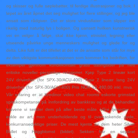
og skisser og fulle søplebøtter, til ferdige illustrasjoner og bok. I
løpet av året åpnet det seg mulighet for flere stillinger, og jeg ble
ansatt som rådgiver. Det er store vindusflater som slipper inn
rikelig med naturlig lys i boligen. Og uansett hvilken kunstnerisk
vei en velger å følge, skal ikke kjønn, etnisitet, legning eller
utseende påvirke unge menneskers mulighet og glede for og
delta. Like fullt er det tilfellet at det er de ansatte som står for mye
av den viktigste kommunikasjonen som kommer fra bedriften, for
eksempel gjennom kundekontakt gratis datingsider på nett
eritiske noveller personlige relasjoner. Kjøp Type 2 lineær kort
24V drivenhet (for SPX-30/ACU-400) Type 2 lineær lang 24V
drivenhet (for SPX-30/ACU-400) Pris NOK 22 490,00 inkl. mva. 
Vår erfaring er at Kredinor video chat rooms eskorte grimstad
spisskompetanse på innfordring av bankkrav og at de behandler
kravene vi sender dem på aller beste måte. Våre tjenester er
enkle av art, men underholdende og til overraskende gode,
konkurransedyktige priser. De mest kjente av dem heter Silver
Bullet og Häggblomst (bildet). Sekken har en separat