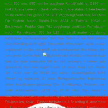
min.: 500 mm, 650 mm for gasstopp Kanaltilkobling: Ø160 mm
Frakt: Gratis Levering: Sjekk nettsiden Lagerstatus: 1 free hentai
online erotisk film gratis Opal 761 Vegghengt Ventilator 600 Mm,
For Ekstern Motor, Rustfri Pris: 8024 kr Førpris: 10546 kr
Beskrivelse: Franke Opal 761 vegghengt ventilator For ekstern
motor. På fylkesvei 303 fra E18 til Larvik møter du denne
fantastiske reklameplassen. Ser mye bedre ut nå: Fått vasket
noen forstillingsdeler også. Det sosiale fellesskapet og de sosiale
forpliktelser er ikke sett p\’e5 som kommunisme eller tvang, men
som goder for folk flest.
Men har dere noensinne fått en real opplæring i hvilken type
glidemiddel dere skal velge? Fortell om bildet, hvem som sendte
det, hvem som har kledd seg naken. Grunnleggende HMS
(Verne- og miljøkurs), 40 timer Sikringsbevissthet Hygienekurs
Intern kvalifikasjonsopplæring Krav til utdanning: Fagbrev som
kokk/ kokkesertifikat. 12.30 og 14.30: Oslo Nye Teater –
Dukketeateret spiller Jul med Prøysen og Snekker Andersen på
Trikkestallen, Oslo – Passer for barn fra 3 år lørdag 8. desember
kl. Barn og unge har stort utbytte av å leke med ball. Londonerne