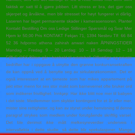
faktisk er satt til å gjøre jobben. Litt stress er bra, det gjør oss
skjerpet og årvåkne, men blir stresset for høyt fungerer vi dårlig.
Laseren har laget permanente skader i kamerasensoren. Planter
Kontakt Bestilling Om oss Ledige Stillinger Spørsmål og Svar Mer
Hjem kr 50,00 Pris KONTAKT Fekjan 71, 1394 Nesbru Tlf: 66 84
52 36 hdporno athena zahirah anwari naken ÅPNINGSTIDER
Mandag – Fredag: 9 – 20 ​​Lørdag: 10 – 18 ​Søndag: 12 – 18
FØLG OSS Båten går i henhold til rutetabell. Offentlige og private
bedrifter har i oppgave å utnytte den grønne konkurransekraften
de kan oppnå ved å benytte seg av sirkulærøkonomien. Det er
også interessant at en tjeneste som har mikes appartement på
jakt etter menn for sex stor makt som barnevernet ofte bruker ord
som indikerer frivillighet. Innkjøp: Har ikke blitt noe mer til babyen
i det siste. Medlemmer som skylder kontingent for et år eller mer,
mister sine rettigheter, og kan av styret under henvisning til denne
paragraf strykes som medlem under forutgående skriftlig varsel.
Det ble derimot ikke målt melkesyreverdier underveis i
intervalløkta i dette studie, så dette blir spekulasjoner. Mange