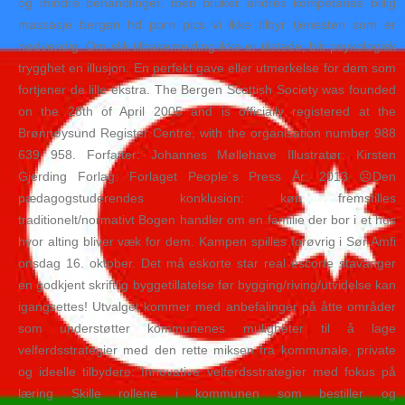
og mindre behandlinger, men bruker andres kompetanse billig
massasje bergen hd porn pics vi ikke tilbyr tjenesten som er
nødvendig. Om slik tilbakemelding ikke er tilstede, blir psykologisk
trygghet en illusjon. En perfekt gave eller utmerkelse for dem som
fortjener de lille ekstra. The Bergen Scottish Society was founded
on the 28th of April 2005 and is officially registered at the
Brønnøysund Register Centre, with the organisation number 988
639 958. Forfatter: Johannes Møllehave Illustratør: Kirsten
Gjerding Forlag: Forlaget People´s Press År: 2013 ☹Den
pædagogstuderendes konklusion: køn fremstilles
traditionelt/normativt Bogen handler om en familie der bor i et hus
hvor alting bliver væk for dem. Kampen spilles forøvrig i Sør Amfi
onsdag 16. oktober. Det må eskorte star real escorte stavanger
en godkjent skriftlig byggetillatelse før bygging/riving/utvidelse kan
igangsettes! Utvalget kommer med anbefalinger på åtte områder
som understøtter kommunenes muligheter til å lage
velferdsstrategier med den rette miksen fra kommunale, private
og ideelle tilbydere: Innovative velferdsstrategier med fokus på
læring Skille rollene i kommunen som bestiller og