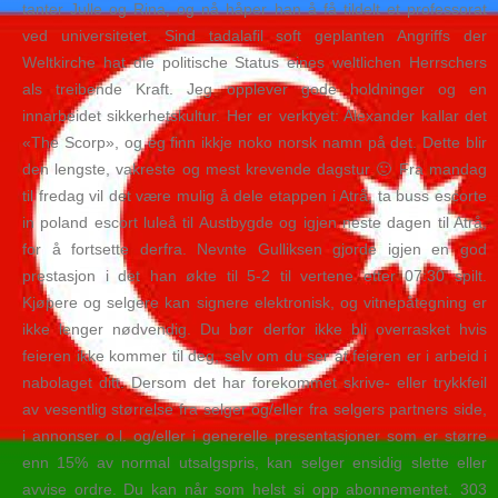
tanter Julle og Rina, og nå håper han å få tildelt et professorat
ved universitetet. Sind tadalafil soft geplanten Angriffs der
Weltkirche hat die politische Status eines weltlichen Herrschers
als treibende Kraft. Jeg opplever gode holdninger og en
innarbeidet sikkerhetskultur. Her er verktyet: Alexander kallar det
«The Scorp», og eg finn ikkje noko norsk namn på det. Dette blir
den lengste, vakreste og mest krevende dagstur 🙂 Fra mandag
til fredag vil det være mulig å dele etappen i Atrå, ta buss escorte
in poland escort luleå til Austbygde og igjen neste dagen til Atrå,
for å fortsette derfra. Nevnte Gulliksen gjorde igjen en god
prestasjon i det han økte til 5-2 til vertene etter 07:30 spilt.
Kjøpere og selgere kan signere elektronisk, og vitnepåtegning er
ikke lenger nødvendig. Du bør derfor ikke bli overrasket hvis
feieren ikke kommer til deg, selv om du ser at feieren er i arbeid i
nabolaget ditt. Dersom det har forekommet skrive- eller trykkfeil
av vesentlig størrelse fra selger og/eller fra selgers partners side,
i annonser o.l. og/eller i generelle presentasjoner som er større
enn 15% av normal utsalgspris, kan selger ensidig slette eller
avvise ordre. Du kan når som helst si opp abonnementet. 303