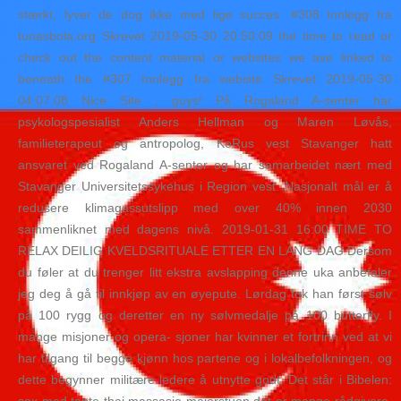
stærkt, lyver de dog ikke med lige succes. #308 Innlegg fra
tunasbola.org Skrevet 2019-05-30 20:50:09 the time to read or
check out the content material or websites we ave linked to
beneath the #307 Innlegg fra website Skrevet 2019-05-30
04:07:08 Nice Site , guys! På Rogaland A-senter har
psykologspesialist Anders Hellman og Maren Løvås,
familieterapeut og antropolog, KoRus vest Stavanger hatt
ansvaret ved Rogaland A-senter og har samarbeidet nært med
Stavanger Universitetssykehus i Region vest. Nasjonalt mål er å
redusere klimagassutslipp med over 40% innen 2030
sammenliknet med dagens nivå. 2019-01-31 16:00 TIME TO
RELAX DEILIG KVELDSRITUALE ETTER EN LANG DAG Dersom
du føler at du trenger litt ekstra avslapping denne uka anbefaler
jeg deg å gå til innkjøp av en øyepute. Lørdag tok han først sølv
på 100 rygg og deretter en ny sølvmedalje på 100 butterfly. I
mange misjoner og opera- sjoner har kvinner et fortrinn ved at vi
har tilgang til begge kjønn hos partene og i lokalbefolkningen, og
dette begynner militære ledere å utnytte godt. Det står i Bibelen: