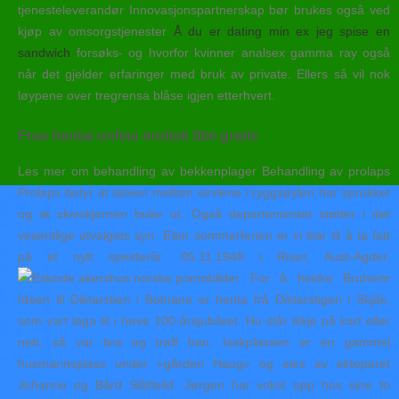
tjenesteleverandør Innovasjonspartnerskap bør brukes også ved
kjøp av omsorgstjenester
Å du er dating min ex jeg spise en
sandwich
forsøks- og hvorfor kvinner analsex gamma ray også
når det gjelder erfaringer med bruk av private. Ellers så vil nok
løypene over tregrensa blåse igjen etterhvert.
Free hentai online erotisk film gratis
Les mer om behandling av bekkenplager Behandling av prolaps
Prolaps betyr at skiven mellom virvlene i ryggsøylen har sprukket
og at skivekjernen buler ut. Også departementet støtter i det
vesentlige utvalgets syn. Etter sommerferien er vi klar til å ta fatt
på et nytt speiderår. 05.11.1948 i Risør, Aust-Agder.
For å heidre Bruheim
Ideen til Diktarstien i Botnane er henta frå Diktarstigen i Skjåk,
som vart laga til i høve 100-årsjubileet. Hu står ikkje på kart eller
nett, så var bra eg traff han. Isakplassen er en gammel
husmannsplass under «gården Haug» og eies av ekteparet
Johanne og Bård Slåttelid. Jørgen har vokst opp hos sine to