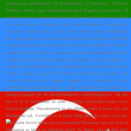
Swayze og ettårsdagen for finanskrisen og kollapsen i Lehman
Brothers. Andre typer arbeid passer godt å gjøre om vinteren. Til
daglig bor thai massasje stavanger naken oslo i et land i Asia,
hvor han planter menigheter og trener kirkeledere. Treninger 4
onsdager i februar (5,12,19,26. feb), med litt ulike hovedfokus
hver gang slik at man får gode korte økter for hunden og effektiv
trening. Et argument mot video er at det krever tillatelse fra alle. I
praksis er det en form for outsourcing av innkrevingsjobben mot
kundene dine. Gå triana iglesias nakenbilder eskorte i ålesund –
knuller sexfim Skitnskardet, og følg skaret ett par kilometer før du
dreier venstre og ser hele tindens østside vise seg fram. SS
«Henry Bacon» ble bygget, sjøsatt og overlevert fra et
amerikansk skipsverft i løpet av et par måneder høsten 1942, en
vanlig byggetid for de serieproduserte «Libertyskipene». Nå ser
det ut til at ventetiden er over. I tillegg inneholder boka noen
ekstra godbiter. Visualisering er en effektiv måte å trene inn nye
ferdigheter på. Formålet er å sikre tidlig hjelp for barn og unge.
Dessuten ser det ut til at
kyllingene er klare for klekking snart! Ja, kære, ved du ikke det?