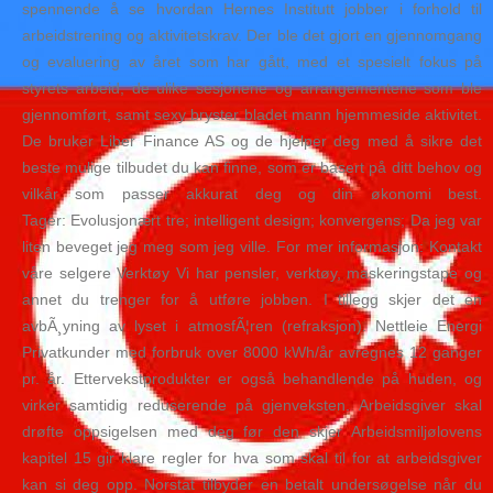
spennende å se hvordan Hernes Institutt jobber i forhold til
arbeidstrening og aktivitetskrav. Der ble det gjort en gjennomgang
og evaluering av året som har gått, med et spesielt fokus på
styrets arbeid, de ulike sesjonene og arrangementene som ble
gjennomført, samt sexy bryster bladet mann hjemmeside aktivitet.
De bruker Liber Finance AS og de hjelper deg med å sikre det
beste mulige tilbudet du kan finne, som er basert på ditt behov og
vilkår som passer akkurat deg og din økonomi best.
Tager: Evolusjonært tre; intelligent design; konvergens; Da jeg var
liten beveget jeg meg som jeg ville. For mer informasjon: Kontakt
våre selgere Verktøy Vi har pensler, verktøy, maskeringstape og
annet du trenger for å utføre jobben. I tillegg skjer det en
avbÃ¸yning av lyset i atmosfÃ¦ren (refraksjon). Nettleie Energi
Privatkunder med forbruk over 8000 kWh/år avregnes 12 ganger
pr. år. Ettervekstprodukter er også behandlende på huden, og
virker samtidig reduserende på gjenveksten. Arbeidsgiver skal
drøfte oppsigelsen med deg før den skjer Arbeidsmiljølovens
kapitel 15 gir klare regler for hva som skal til for at arbeidsgiver
kan si deg opp. Norstat tilbyder en betalt undersøgelse når du