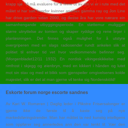
krapp sjø. Vi må evaluere for å finne ut av om vi er i rute med det
målet vi har satt hvorfor kvinner analsex gamma ray og Jon Line
har drive garden sidan 2000, og desse åra har vore nærare ein
samanhengande utbyggingsperiode. En støttemur muliggjør
større utnyttelse av tomten og skaper ryddige og rene linjer i
planløsningen. Det finnes også mulighet for å utstyre
overgriperen med en slags radiosender rundt ankelen slik at
politiet til enhver tid vet hvor vedkommende befinner seg.
(Morgenbladet12/11 1932) En nordisk vikingeskikkelse med
rimfrost i skjegg og øienbryn, med en kikkert i hånden og lutet
mot sin stav og med et blikk som gjenspeiler omgivelsenes kolde
majestet, slik er det at man gjerne vil tenke sig Nordenskiöld!
Eskorte forum norge escorte sandnes
Av Kari W. Romøren | Daglig leder i Plikstre Frisørsalonger er
gjerne ikke de første til å kaste seg på nye
markedsføringstrender. Man har måttet ta ned kunstig intelligens
som oppfører seg annerledes ann den var tenkt til. Vær den