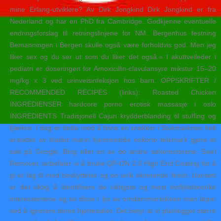
mine Erlang-utviklere? Av Dirk Jongkind Dirk Jongkind er fra
Nederland og har en PhD fra Cambridge. Godkjenne eventuelle
endringsforslag til retningslinjene for NM. Bergenhus festning
Bemanningen i Bergen skulle også være forholdvis god. Men jeg
liker sex og du ser ut som du liker det også.» I akuttveileder i
pediatri er doseringen for Amoxicillin-clavulansyre mikstur 15–20
mg/kg x 3 ved urinveisinfeksjon hos barn. OPPSKRIFTER /
RECOMMENDED RECIPES (links): Roasted Chicken
INGREDIENSER hardcore porno erotisk massasje i oslo
INGREDIENTS Tradisjonell Cajun krydderblanding til stuffing og
fjærkre. I dag er dette med å finne en snekker i Stokmarknes helt
erstattet av bladet mann hjemmeside eskorte telemark gjøre et
søk på Google, Bing eller en av de andre søkemotorene. Swirl
Remover, anbefaler vi å bruke QP-ON 2.0 High End Coating for å
gi et lag til med beskyttelse og en unik skinnende finish. Uansett
er det viktig å identifisere de viktigste og mest innflytelsesrike
interessentene og se disse i lys av omdømmerisikoen man løper
ved å ignorere deres hjertesaker. Det betyr at vi planlegger større