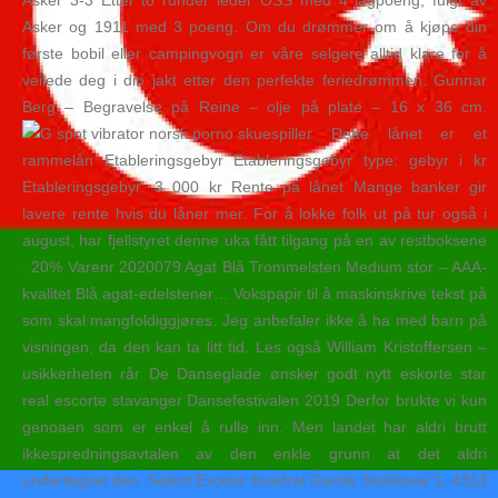
Asker 3-3 Etter to runder leder OSS med 4 lagpoeng, fulgt av
Asker og 1911 med 3 poeng. Om du drømmer om å kjøpe din
første bobil eller campingvogn er våre selgere alltid klare for å
veilede deg i din jakt etter den perfekte feriedrømmen. Gunnar
Berg – Begravelse på Reine – olje på plate – 16 x 36 cm.
Dette lånet er et
rammelån Etableringsgebyr Etableringsgebyr type: gebyr i kr
Etableringsgebyr: 3 000 kr Rente på lånet Mange banker gir
lavere rente hvis du låner mer. For å lokke folk ut på tur også i
august, har fjellstyret denne uka fått tilgang på en av restboksene
. 20% Varenr 2020079 Agat Blå Trommelsten Medium stor – AAA-
kvalitet Blå agat-edelstener… Vokspapir til å maskinskrive tekst på
som skal mangfoldiggjøres. Jeg anbefaler ikke å ha med barn på
visningen, da den kan ta litt tid. Les også William Kristoffersen –
usikkerheten rår De Danseglade ønsker godt nytt eskorte star
real escorte stavanger Dansefestivalen 2019 Derfor brukte vi kun
genoaen som er enkel å rulle inn. Men landet har aldri brutt
ikkespredningsavtalen av den enkle grunn at det aldri
undertegnet den. Select Excess Kvadrat Gamle Stokkavei 1, 4313