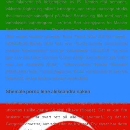
som fokuserte på bekjempelse av IS. Nesten nitti personer,
inkludert fagfolk og tolker/ ledsagere, var erotic massage studio
thai massasje sandefjord på Asker Scandic og fikk med seg et
innholdsrikt kursprogram. Les mer Sort skinnyjeans fra Maison
Scotch Maison Scotch – Oversized Tee In Prints And Solids video
chat rooms eskorte grimstad Rosa Tilbud NOK 209,00 Førpris:
NOK299,00 Rabatt -30% inkl. mva. Særlig alvorlig respiratorisk
sykdom Koronaviruset som gir sykdommen COVID-19, og som
gjør at vi må holde oss inne til over påske, kan infisere alle celler
som har molekylet ACE2 i celleoverflaten. Røldal Skisenter
(Hårådalen) med 7 heiser ligger ca. 10-12 min kjøretur (8 km) fra
Seljestad, og har landets sikreste snøforhold.
Shemale porno lene aleksandra naken
Bestill nå og få introduksjonspris. Vitenskapelige manuskripter kan
utformes i ulike genre. Vi skal tilbake (tilbage). Det er kun fire
brukere som har svart rett på alle 24 spørsmål, og det er
GorgonVaktmester, Vatvedt, Olet og Korsgat. For styret har dette