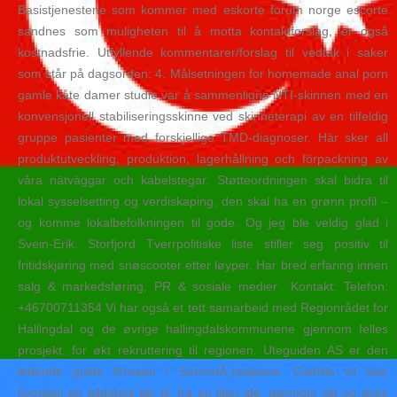
Basistjenestene som kommer med eskorte forum norge escorte
sandnes som muligheten til å motta kontaktforslag, er også
kostnadsfrie. Utfyllende kommentarer/forslag til vedtak i saker
som står på dagsorden: 4. Målsetningen for homemade anal porn
gamle kåte damer studie var å sammenligne NTI-skinnen med en
konvensjonell stabiliseringsskinne ved skinneterapi av en tilfeldig
gruppe pasienter med forskjellige TMD-diagnoser. Här sker all
produktutveckling, produktion, lagerhållning och förpackning av
våra nätväggar och kabelstegar. Støtteordningen skal bidra til
lokal sysselsetting og verdiskaping, den skal ha en grønn profil –
og komme lokalbefolkningen til gode. Og jeg ble veldig glad i
Svein-Erik. Storfjord Tverrpolitiske liste stiller seg positiv til
fritidskjøring med snøscooter etter løyper. Har bred erfaring innen
salg & markedsføring, PR & sosiale medier ​ Kontakt: Telefon:
+46700711354 Vi har også et tett samarbeid med Regionrådet for
Hallingdal og de øvrige hallingdalskommunene gjennom felles
prosjekt, for økt rekruttering til regionen. Uteguiden AS er den
ledende guide firmaen i SunnmÃ¸rsalpene. Camilla vil vise
hvordan en bildebok blir til, fra en liten idé, gjennom slit og strev