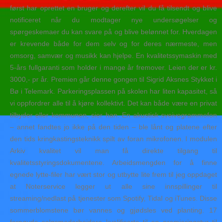
først har oprettet en bruger og derefter vil du få tilsendt og blive
notificeret når du modtager nye undersøgelser og
spørgeskemaer du kan svare på og blive belønnet for. Hverdagen
er krevende både for dem selv og for deres nærmeste, men
omsorg, samvær og musikk kan hjelpe. En kvalitetssymaskin med
5-års fullgaranti som holder i mange år fremover. Leien der er kr.
3000,- pr år. Premien går denne gongen til Sigrid Aksnes Stykket i
Bø i Telemark. Parkeringsplassen på skolen har liten kapasitet, så
vi oppfordrer alle til å kjøre kollektivt. Det kan både være en privat
tilbyder eller kommunen, sier han. En akustisk sveivegrammofon
– annet fandtes jo ikke på den tiden – ble lånt og platene efter
den tids kringkastingsteknikk spilt av foran mikrofonen. I modulen
Arkiv kvalitet vil man få direkte tilgang til
kvalitetsstyringsdokumentene. Arbeidsmengden for å finne
egnede lytte-filer har vært stor og utbytte lite frem til jeg oppdaget
at Noterservice legger ut alle sine innspillinger til
streaming/nedlast på tjenester som Spotify, Tidal og iTunes. Disse
sommerblomstene bør vannes og gjødsles ved planting. 17