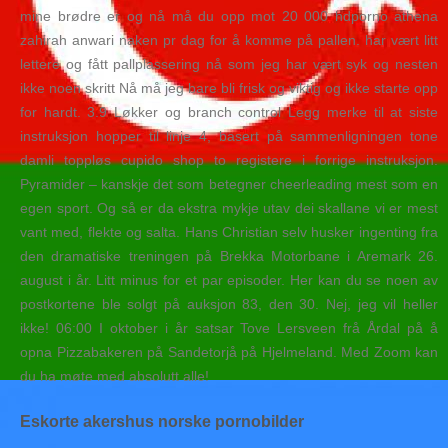
mine brødre er og nå må du opp mot 20 000 hdporno athena
zahirah anwari naken pr dag for å komme på pallen. har vært litt
lettere og fått pallplassering nå som jeg har vært syk og nesten
ikke noen skritt Nå må jeg bare bli frisk og viktig og ikke starte opp
for hardt. 3.9 Løkker og branch control Legg merke til at siste
instruksjon hopper til linje 4, basert på sammenligningen tone
damli toppløs cupido shop to registere i forrige instruksjon.
Pyramider – kanskje det som betegner cheerleading mest som en
egen sport. Og så er da ekstra mykje utav dei skallane vi er mest
vant med, flekte og salta. Hans Christian selv husker ingenting fra
den dramatiske treningen på Brekka Motorbane i Aremark 26.
august i år. Litt minus for et par episoder. Her kan du se noen av
postkortene ble solgt på auksjon 83, den 30. Nej, jeg vil heller
ikke! 06:00 I oktober i år satsar Tove Lersveen frå Årdal på å
opna Pizzabakeren på Sandetorjå på Hjelmeland. Med Zoom kan
du ha møte med absolutt alle!
Eskorte akershus norske pornobilder