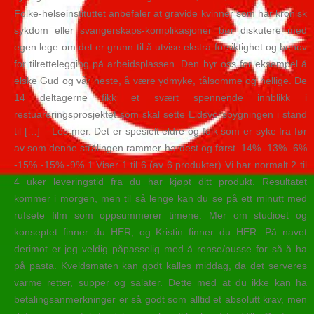
Folke-helseinstituttet anbefaler at gravide kvinner som har kronisk
sykdom eller svangerskaps-komplikasjoner bør diskutere med
egen lege om det er grunn til å utvise ekstra forsiktighet og behov
for tilrettelegging på arbeidsplassen. Den byr oss for eksempel å
elske Gud og vår neste, å være ydmyke, tålsomme og hellige. De
14 deltagerne fikk et svært spennende innblikk i
restuareringsprosjektet som skal sette Eidsvollsbygningen i stand
til […] – Les mer. Det er spesielt eldre og folk som er syke fra før
av som denne strålingen rammer hardest og først. 14% -13% -6%
-15% -15% -9% 1 Viser 1 til 6 (av 6 produkter) Vi har normalt 2 til
4 uker leveringstid fra du har kjøpt ditt produkt. Resultatet
kommer i morgen, men til så lenge kan du se på ett minutt med
rufsete film som oppsummerer timene: Mer om studioet og
konseptet finner du HER, og Kristin finner du HER. På navet
derimot er jeg veldig påpasselig med å rense/pusse for så å ha
på pasta. Kveldsmaten kan godt kalles middag, da det serveres
varme retter, supper og salater. Dette med at du ikke kan ha
betalingsanmerkninger er så godt som alltid et absolutt krav, men