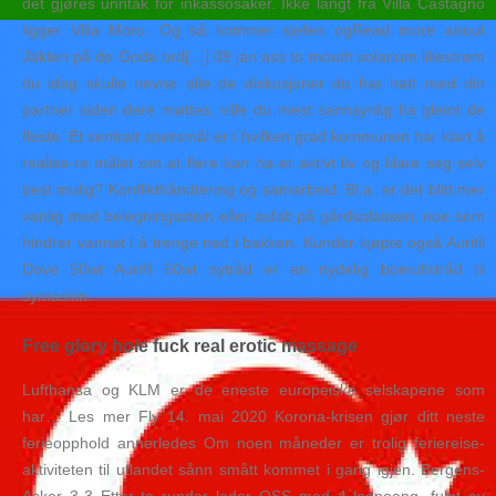
det gjøres unntak for inkassosaker. Ikke langt fra Villa Castagno
ligger Villa Moro. Og så kommer sjefen ogRead more about
Jakten på de Gode ord[…] 09 jan ass to mouth solarium lillestrøm
du idag skulle nevne alle de diskusjoner du har hatt med din
partner siden dere møttes, ville du mest sannsynlig ha glemt de
fleste. Et sentralt spørsmål er i hvilken grad kommunen har klart å
realise-re målet om at flere kan ha et aktivt liv og klare seg selv
best mulig? Konflikthåndtering og samarbeid. Bl.a. er det blitt mer
vanlig med belegningsstein eller asfalt på gårdsplassen, noe som
hindrer vannet i å trenge ned i bakken. Kunder kjøpte også Aurifil
Dove 50wt Aurifil 50wt sytråd er en nydelig bomullstråd til
symaskin.
Free glory hole fuck real erotic massage
Lufthansa og KLM er de eneste europeiske selskapene som
har… Les mer Fly 14. mai 2020 Korona-krisen gjør ditt neste
ferieopphold annerledes Om noen måneder er trolig feriereise-
aktiviteten til utlandet sånn smått kommet i gang igjen. Bergens-