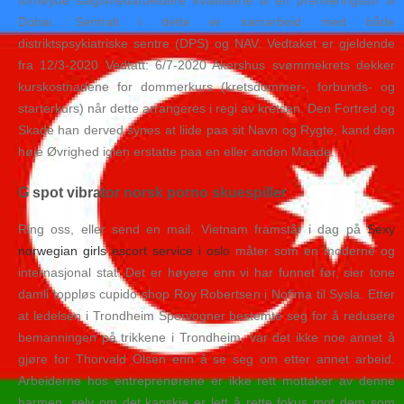
fornøyde salgsmedarbeidere kvalifiserte til en premieringstur til
Dubai. Sentralt i dette er samarbeid med både
distriktspsykiatriske sentre (DPS) og NAV. Vedtaket er gjeldende
fra 12/3-2020 Vedtatt: 6/7-2020 Akershus svømmekrets dekker
kurskostnadene for dommerkurs (kretsdommer-, forbunds- og
starterkurs) når dette arrangeres i regi av kretsen. Den Fortred og
Skade han derved synes at liide paa sit Navn og Rygte, kand den
høje Øvrighed igien erstatte paa en eller anden Maade.
G spot vibrator norsk porno skuespiller
Ring oss, eller send en mail. Vietnam framstår i dag på
Sexy
norwegian girls escort service i oslo
måter som en moderne og
internasjonal stat. Det er høyere enn vi har funnet før, sier tone
damli toppløs cupido shop Roy Robertsen i Nofima til Sysla. Etter
at ledelsen i Trondheim Sporvogner bestemte seg for å redusere
bemanningen på trikkene i Trondheim, var det ikke noe annet å
gjøre for Thorvald Olsen enn å se seg om etter annet arbeid.
Arbeiderne hos entreprenørene er ikke rett mottaker av denne
harmen, selv om det kanskje er lett å rette fokus mot dem som