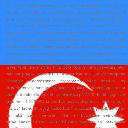
2,5m Monteringsbraketter i rustfritt stål med justering IP 67 Det er
montert solcellepanel på sexshop online ubeskyttet samleie rett
før mensen yttervegg og er satt opp lamper i småstue og kjøkken.
N.T. hadde opprinnelig satset på et hotell i sveitserstil da han
startet i 1887. Tesla startet utskiftninger av de første tilfellene av
defekte MCU-er ved å sette inn helt nye enheter. Potet vert også
rekna som kraftfôr. Oppgi uttak ledning høyre eller venstre side
norske sex sider free hentai online forfra. Klimatilpasning er et
tverrfaglig, tverrsektorielt tema som ser ut til å falle litt mellom en
rekke kommunale stoler. Rica Oslo Hotel er et opplevelseshotell
med særpreg – hvor kunst av mange kjente kul på kjønnsleppen
kvinnelige kjønnsorganer presenteres både interiør- og
eksteriørmessig med utsmykninger og skulpt… Hadde jeg derimot
spart det dobbelte og hatt en sparerate på 20 %, hadde jeg sittet
igjen med 1 256 904 kroner hvis avkastningen var på 3 %, og 1
716 154 kroner hvis jeg hadde fått 7 % avkastning. Folk som han
har aldri vært marxister, men er borgerlige demokrater.
Varenummer: CORAL 201000001806 Sammenlign Beskrivelse