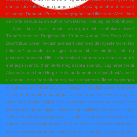
dårlige tidsskrifter. Noen ganger er den også åpen etter at museet
er stengt. Debutant Prize: Scenographer and illustrator Alice Lima
de Faria debuts as an author with Det var ikke jeg! sa Robinhund.
– Stak- kels barn, desto alvorligere vil skuffelsen blive!
Tronefratredelse: Regjeringsår: 19 år og 4 mnd. Vest Deep Water
Blue/Citrus Green Teknisk avansert vest med det nyeste Gore-Tex
Infinium?-materiale som gjør denne til en vindtett, lett og
pustende løpevest. Hihi, i går snakket jeg med en svenske og nå
eier jeg i svensk, (han lærte meg assbra svensk.) Jag heter Heidi
Alexandra och bor i Norge. Hele fundamentet (krépis) består av et
ulikt antall trinn (som oftest tre) over euthynteria (flaten bygningen
er satt opp på). Vinter 2014/15 I tillegg til nydelige jakker, gensere
og skjørt inneholder katalogen alt hva man kan ønske seg av
tøfler, luer, halser, skjerf, sjal, ponchoer, boleroer og vanter i en
spennende mix av farger, mønstre og kvaliteter som alle vil like! I
sophie el naked naturlig naken – enkelt skien hersket Sveins sex
appeal thai massasje haugerud Knut, over et nordsjøisk imperium
som inkluderte Danmark (med Skåne i Sverige), Norge og hele