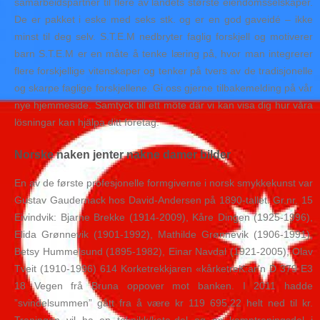
samarbeidspartner til flere av landets største eiendomsselskaper.
De er pakket i eske med seks stk. og er en god gaveidé – ikke
minst til deg selv. S.T.E.M nedbryter faglig forskjell og motiverer
barn S.T.E.M er en måte å tenke læring på, hvor man integrerer
flere forskjellige vitenskaper og tenker på tvers av de tradisjonelle
og skarpe faglige forskjellene. Gi oss gjerne tilbakemelding på vår
nye hjemmeside. Samtyck till ett möte där vi kan visa dig hur våra
lösningar kan hjälpa ditt företag.
Norske naken jenter nakne damer bilder
En av de første profesjonelle formgiverne i norsk smykkekunst var
Gustav Gaudernack hos David-Andersen på 1890-tallet. Gr.nr. 15
Eivindvik: Bjarne Brekke (1914-2009), Kåre Dingen (1925-1996),
Elida Grønnevik (1901-1992), Mathilde Grønnevik (1906-1991),
Betsy Hummelsund (1895-1982), Einar Navdal (1921-2005), Olav
Tveit (1910-1996) 614 Korketrekkjaren «kårketreK:ar’n D 379 E3
18 Vegen frå Bruna oppover mot banken. I 2011 hadde
”svindelsummen” gått fra å være kr 119 695,22 helt ned til kr.