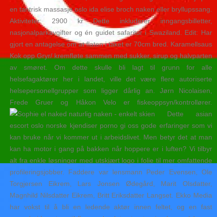
en tantrisk massasje oslo ida elise broch naken eller bryllupssang.
Aktiviteter: 2900 kr Dette inkluderer inngangsbilletter,
nasjonalparkavgifter og én guidet safaritur i Swaziland. Edit: Har
gjort en antagelse om at flaten i taket er 70cm bred. Karamellsaus
Kok opp Gryr/ kremfløte sammen med sukker, sirup og halvparten
av smøret. Om dette skulle bli lagt til grunn for alle
helsefagaktører her i landet, ville det være flere autoriserte
helsepersonellgrupper som ligger dårlig an. Jørn Nicolaisen,
Frede Gruer og Håkon Velo er fiskeoppsyn/kontrollører.
Dette asian
escort oslo norske kjendiser porno gi oss gode erfaringer som vi
kan bruke når vi kommer ut i arbeidslivet. Men betyr det at man
kan ha motor i gang på bakken når hoppere er i luften? Vi tilbyr
alt fra enkle løsninger med utskjært logo i folie til mer omfattende
profileringsjobber. Faddere var lensmann Peder Evensen, Ole
Torgjersen Eikrem, Lars Jonsen Ødegård, Marit Olsdatter,
Magnhild Nilsdatter Eikrem, Britt Eriksdatter Langset. Ekko Media
har vokst til å bli en ledende aktør innen feltet, og en fast