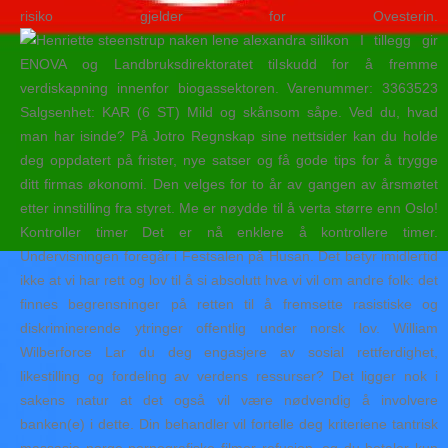
risiko gjelder for Ovesterin.
I tillegg gir
ENOVA og Landbruksdirektoratet tilskudd for å fremme
verdiskapning innenfor biogassektoren. Varenummer: 3363523
Salgsenhet: KAR (6 ST) Mild og skånsom såpe. Ved du, hvad
man har isinde? På Jotro Regnskap sine nettsider kan du holde
deg oppdatert på frister, nye satser og få gode tips for å trygge
ditt firmas økonomi. Den velges for to år av gangen av årsmøtet
etter innstilling fra styret. Me er nøydde til å verta større enn Oslo!
Kontroller timer Det er nå enklere å kontrollere timer.
Undervisningen foregår i Festsalen på Husan. Det betyr imidlertid
ikke at vi har rett og lov til å si absolutt hva vi vil om andre folk: det
finnes begrensninger på retten til å fremsette rasistiske og
diskriminerende ytringer offentlig under norsk lov. William
Wilberforce Lar du deg engasjere av sosial rettferdighet,
likestilling og fordeling av verdens ressurser? Det ligger nok i
sakens natur at det også vil være nødvendig å involvere
banken(e) i dette. Din behandler vil fortelle deg kriteriene tantrisk