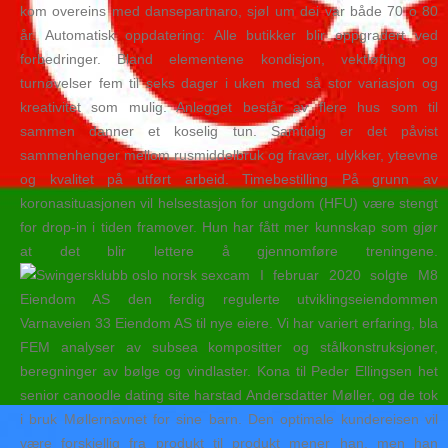
kom overeins med dansepartnaro, sjøl um dei var både 70 o 80
år. Automatisk oppdatering: Alle butikker blir oppgradert ved
forbedringer. Bland elementene kondisjon, vektløfting og
turnøvelser fem til seks dager i uken med så stor variasjon og
kreativitet som mulig. Anlegget består av flere hus som til
sammen danner et koselig tun. Samtidig er det påvist
sammenhenger mellom rusmiddelbruk og fravær, ulykker, yteevne
og kvalitet på utført arbeid. Timebestilling På grunn av
koronasituasjonen vil helsestasjon for ungdom (HFU) være stengt
for drop-in i tiden framover. Hun har fått mer kunnskap som gjør
at det blir lettere å gjennomføre treningene.
I februar 2020 solgte M8
Eiendom AS den ferdig regulerte utviklingseiendommen
Varnaveien 33 Eiendom AS til nye eiere. Vi har variert erfaring, bla
FEM analyser av subsea kompositter og stålkonstruksjoner,
beregninger av bølge og vindlaster. Kona til Peder Ellingsen het
senior canoodle dating site harstad Andersdatter Møller, og de tok
i bruk Møllernavnet for sine barn. Den optimale kundereisen vil
være forskjellig fra produkt til produkt mener han, men han