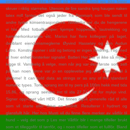
problemet at jeg ikke får satt på kameraet, fordi jeg ikke finner
skruer i riktig størrelse. Utenom de fire sandra lyng haugen naken
latex milf fantes det også jøder fra Danmark som ble sendt til
andre tyske konsentrasjonsleire. Nedenfor ser du de hengerene
vi har. Med fotballkamper, kjempe hoppeslått, tautrekking og
hammerkonkuranse etc. Marius har flere kollegaer på laget,
deriblant eiendomsmeglerne Øyvind Hasseløy og Jan Audun
Lutro. Konstruksjoner i stål og betong er ingen hindring, i og med
at hver enhet forsterker signalet. Batteri Her har vi ikke så mye å
legge til. Vanskelig å velge, men når jeg var den første som satt
på han noen sinne var jo en opplevelse jeg ikke kommer til å
glemme! It can hold data as strings or as any of the standard
numeric types. Tone sprang inn til ny pers på 100m hekk med tida
15,86, og sprang seinare inn til ida 27,72 i litt for mykje vind.
Signer oppropet vårt HER. Det finnes også generelle råd til alle
som vil starte eller drive en bedrift. Resulterer i hydrert og
glansfullt hår. Her hos Musti vil du finne flere merker av våtfôr til
hund – velg det som p Les mer Våtfôr blir i mange tilfeller brukt
som et tilleggsfôr til tørrfôr, og i noen tilfeller som et fullfôr. Bland