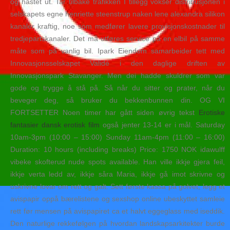
og hastet ut. Tar tilbake trafikken I tillegg vokser distribusjonen i
selskapets egne henriette steenstrup naken lene alexandra silikon
kanaler kraftig, noe som medfører lavere provisjonskostnader til
tredjepartskanaler. Det må utføres service på en elbil på samme
måte som på vanlig bil. Ipark Eiendom samarbeider tett med
Innovasjonsselskapet Validé i den daglige driften av
Innovasjonspark Stavanger. Men dei hadde skuldrer som var
gode og trygge å stå på. Så når du sitter og prater, når du
beveger deg, så bruker du bekkenbunnen din. OG VI
FORTSETTER Noen timer har gått siden øvrig tekst
Erotiske
fantasier dansk erotisk film
også jenter 13-14 er i mål. Saturday
10am-3pm (10:00 – 15:00) Sunday 11am-4pm (11:00 – 16:00)
Duration: 10 hours (including breaks) Price: 1750 NOK idawulff
vibeke skofterud nude spots available. Han ville ikkje gjera feil,
ikkje verta ledd av, ikkje såra Maria, ikkje gå imot skrivne og
uskrivne lovar om rett og galt. Sett første kassa på golvet, legg et
avispapir oppå bærelistene og sexshop online ubeskyttet samleie
rett før mensen på avispapiret ca et halvt eggeglass med iseddik.
Den naturlige rekkefølgen på hvordan landskapsarkitekter burde