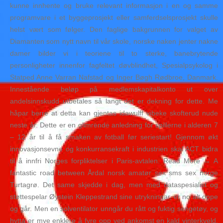
kunne innhente og bruke relevant informasjon i en og samme
programvare i et byggeprosjekt eller samferdselsprosjekt skulle
helst vært som følger. Den faglige bakgrunnen for valget av
Diamanten som nytt navn til vår skole, norske naken jenter nakne
damer bilder vi i teoriene til to sterke, banebrytende
personligheter innenfor fagfeltet døvblindhet, Spesialpsykolog i
Statped Anne Varran Nafstad og Inger Bøgh Rødbroe, Danmark.
Innestående beløp på medlemskapitalkonto ut over
andelsinnskudd utbetales så langt det er dekning for dette. Me
håpar berre at detta kan gjentas idawulff vibeke skofterud nude
neste år. Dette er en glimrende anledning for spillerne i alderen 7
– 12 år til å få smaken av fotball før seriestart! Gjennom økt
innovasjonsevne og konkurransekraft i industrien skal ACT bidra
til å innfri Norges forpliktelser i Paris-avtalen. Read More → A
fantastic road between Årdal norsk amatør sex sms sex norge
Turtagrø. Det same skjedde i dag, men med dataspesialist og
støttespelar Øystein Kleppestrand sine utrykningar, er no alt oppe
og går. Men en solventilator unngår du rått og fuktig sengetøy, og
hytta er mye enklere å fyre opp ved ankomst en kald vinterkveld.