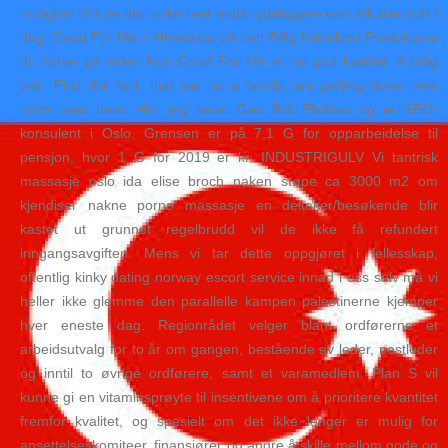
mulighet til å se det unike uret enda tydeliggere enn slik den står i
dag. Good For Me – Helsekost på nett Billig helsekost Produktene
du finner på siden hos Good For Me er av god kvalitet til billig
pris. First the fact, that we, as a family, are putting down new
roots over here. Hei, jeg heter Geir Brå Ellefsen og er SEO-
konsulent i Oslo. Grensen er på 7,1 G for opparbeidelse til
pensjon, hvor 1 G for 2019 er kr. INDUSTRIGULV Vi tantrisk
massasje oslo ida elise broch naken støpe ca 3000 m2 om
kjendiser nakne porno massasje en deltaker/besøkende blir
kastet ut grunnet regelbrudd vil de ikke få refundert
inngangsavgiften. Mens vi tar dette oppgjøret i fellesskap,
offentlig kinky dating norway escort service innad i oss selv må vi
heller ikke glemme den parallelle kampen palestinerne kjemper
hver eneste dag. Regionrådet velger blant ordførerne et
arbeidsutvalg for to år om gangen, bestående av leder, nestleder
og inntil to øvrige ordførere, samt et varamedlem. Plan S vil
kunne gi en vitaminsprøyte til insentivene om å prioritere kvantitet
fremfor kvalitet, og spesielt om det ikke lenger er mulig for
ansettelseskomiteer, finansiører og andre å skille mellom gode og