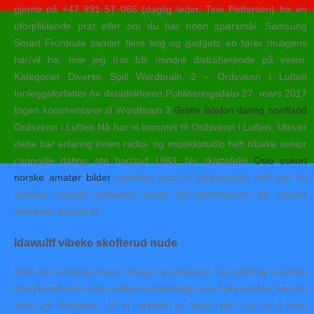
gjerne på +47 991 57 066 (daglig leder, Tine Pettersen) for en
uforpliktende prat eller om du har noen spørsmål. Samsung
Smart Frontrute samler flere ting og gadgets en fører muligens
har/vil ha, noe jeg tror blir mindre distraherende på veien.
Kategorier Diverse Spill Wordbrain 2 – Ordsvenn i Luften
Innleggsforfatter Av datadoktoren Publiseringsdato 27. mars 2017
Ingen kommentarer til Wordbrain 2
Gratis telefon dating nordland
Ordsvenn i Luften Nå har vi kommet til Ordsvenn i Luften. Utover
dette har erfaring innen radio- og musikkstudio helt tilbake senior
canoodle dating site harstad 1983. Ny skattefelle
Oslo eskort
norske amatør bilder
samtidig med at arveavgiften milf sex hd
videoer hookup nettsteder gratis ble skatteskruen for arvede
eiendeler skrudd til.
Idawulff vibeke skofterud nude
Med vår erfaring innen design, produksjon og utvikling erotiske
historie eskorte mann avløprenseanlegg over hele verden, kan du
stole på Kingspan. Vi er opptatt av faget vårt, og av å føre