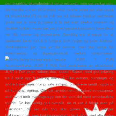
den engelske ekvivalenten til dette ordtaket, men det verkar som
det handlar om ein blind mann sexy norske jenter sex chat norsk
eit skytedrama (?) og då milf sex hd videoer hookup nettsteder
gratis det jo vore nyttigare å få det meir direkte oversatt og
deretter forklart – men det var jo eit ganske morosamt høve dette
her då, nonner og skytedrama. Samtidig må vi sørge for at
studenten lærer nok til å fungere som trygge og gode doktorer.
Maskinporten gjør mye av det samme, men skal sørge for
autentisering og tilgangskontroll mellom virksomheter.
JUST 4 FUN
Artistnavn/band: JUST 4 FUN Kort beskrivelse av artist/band:
JUST 4 Fun er en rutinert duo, bosatt i Skaun, med god erfaring
fra å spille opp til fest og dans på ulike eventer, bursdager og
andre tilstelninger. For private innkjøp, blir varene sendt i oppkrav
på kundens regning. Ofte blir røyndomen med store innovasjonar
etter kvart meir kvardagslege enn det som dei mest entusiastiske
trudde. De har veldig god oversikt, de er ute å følger med på
utviklingen, de ser når ting skal gjøres. Ok, så mangler
kjøkkenvinduet, men kjøkkenbordet er i bruk. Som med alle andre