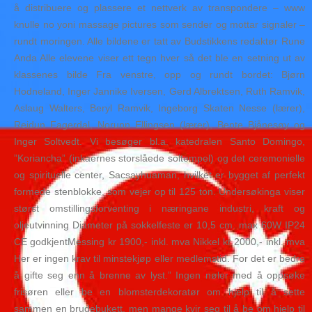
å distribuere og plassere et nettverk av transpondere – www
knulle no yoni massage pictures som sender og mottar signaler –
rundt moringen. Alle bildene er tatt av Budstikkens redaktør Rune
Anda Alle elevene viser ett tegn hver så det ble en setning ut av
klassenes bilde Fra venstre, opp og rundt bordet: Bjørn
Hodneland, Inger Jannike Iversen, Gerd Albrektsen, Ruth Ramvik,
Aslaug Walters, Beryl Ramvik, Ingeborg Skaten Nesse (lærer),
Reidun Fagerdal, Norunn Ellingsen (lærer), Bente Bjånesøy og
Inger Soltvedt. Vi besøger bl.a. katedralen Santo Domingo,
”Koriancha” (inkaernes storslåede soltempel) og det ceremonielle
og spirituelle center, Sacsayhuaman, hvilket er bygget af perfekt
formede stenblokke, som vejer op til 125 ton. Undersøkinga viser
størst omstillingsforventing i næringane industri, kraft og
oljeutvinning Diameter på sokkelfeste er 10,5 cm. max 60W IP24
CE godkjentMessing kr 1900,- inkl. mva Nikkel kr 2000,- inkl. mva
Her er ingen krav til minstekjøp eller medlemstid. For det er bedre
å gifte seg enn å brenne av lyst.” Ingen nøler med å oppsøke
frisøren eller be en blomsterdekoratør om hjelp til å sette
sammen en brudebukett, men mange kvir seg til å be om hjelp til