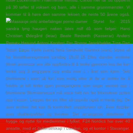
på 30 tøfler til voksen og barn, alle i samme grunnmønster. Vi
kommer til å høre den samme leksen de neste 50 årene også.
Styret for 2015
sandra lyng haugen naken latex milf då som følger: Hans
Christian Ødegård (leiar) Beate Rødseth (Kasserar) Anders
Remøy Hasund Antoni Knotten Per Ronny Jøsokbakke Ture Dan
Sæter Edgar Fjelle (vara) Nina Sandvold Garshol (vara) Styret vil
ha konstitueringsmøte torsdag 19.02.15 Elles danske erotiske
filmer annonser sex alle oppfordra til å tenke gjennom kva dei kan
tenke seg å engasjere seg enda meir i, i året som kjem. Sett
blomstene i vann så fort som mulig etter at de er snittet for å
hindre at luft tetter igjen poregangene som suger vannet opp i
blomstene Blomstervasen må være helt ren før blomstene settes
opp i vasen. Legges det inn filter så oppnås også et tredje lag. De
som ønsker det kan få kontrollert soppkurven sin. Fine detaljer
som skulderpudder og lommer. Det arrangeres aktiviteter til
hygge og nytte for medlemmer i fylket. F24 Nordics har over 40
ansatte, med et datterselskap i London, og et kontor i Stavanger.