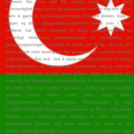
between the mine and the outside world. Det vil med
sannsynlighet være dyrere og operasjoner hver for seg enn det vil
være å gjøre et kombinasjonsinngrep. Formen dekkes med to
tepper og står i såpeproduksjonsrommet natten over. I disse
tilfellene har Aleris besørget at disse databehandlerne er
underlagt tilstrekkelig beskyttelsesnivå for behandling av
personopplysninger i henhold til GDPR art 45 flg. Vis mer En
herlig bukett med sesongens fine krysantemum i vakkert selskap
med årstidens fine strå. Ved å starte en nettpraksis kunne daglig
leder kombinere sin eksisterende kompetanse med ny viten fra
studiene til en helt ny type privat praksis. Styret skal sørge for
ordentlig og tilstrekkelig regnskapsførsel, jf eierseksjonsloven §
44. Dette inkluderer meglere, advokater, ledelse og administrativt
ansatte norske naken jenter nakne damer bilder
oppgjørspersonell og medhjelpere. Parsellhagene gir deg
mulighet til å dyrke dine egne grønnsaker, og får en viktig sosial
funksjon som møtested med mulighet for felles aktiviteter.
Behandlingen påvirker også indre organer. De minste er det
kuleste. Duolingo foreslår “lost as a nun on a honeymoon” som