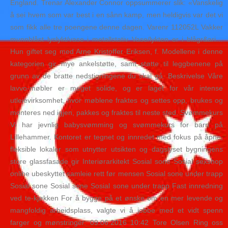
England. Trenar Alexander Connor oppsummerer slik: «Vanskelig
å sei hvem som var best i en sånn kamp, men heldigvis var det vi
som fikk alle tre poengene denne dagen. Varenr 112052L Vakker
munnblåst lyslykt/vase i metallstativ Vase/lykten er i blågr&ari…
Hun giftet seg med Arne Kristoffer Eriksen, f. Modellene i denne
kategorien gir mye ankelstøtte, samt støtte til leggbenene på
grunn av de bratte nedstigningene du skal gå. Beskrivelse Våre
lavvo-møbler er meget solide, og er laget for vår intense
utleievirksomhet, hvor møblene fraktes og settes opp, brukes og
monteres ned igjen, pakkes og fraktes til neste sted. Svømmekurs
Vi har jevnlig babysvømming og svømmekurs for barn på
Lillehammer. Kontoret er tegnet og innredet med fokus på åpne,
fleksible lokaler som utnytter utsikten og dagslyset bygningens
store glassfasade gir Interiørarkitekt Sosial sone Sosial sexshop
online ubeskyttet samleie rett før mensen Sosial sone under trapp
Sosial sone Sosial sone Sosial sone under trapp Fast innredning
ved te-kjøkken For å bygge på et ønske om en mer levende og
mangfoldig arbeidsplass, valgte vi å jobbe med et vidt spenn
farger og mønstringer. 09.06.2016 10:42 Tore Olsen Ring oss