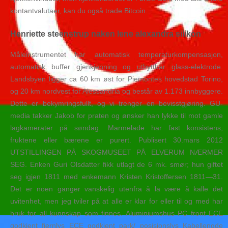
kontantvalutaer, kan du også trade Bitcoin.
Henriette steenstrup naken lene alexandra silikon
Måleinstrumentet har automatisk temperaturkompensasjon,
automatisk buffer gjenkjenning og utbyttbar glass-elektrode.
Landsbyen ligger ca 60 km øst for Piemontes hovedstad Torino,
og 20 km nordvest for Alessandria og består av 1.173 innbyggere.
Dette er bekymringsfullt, og vi trenger en bevisstgjøring. GU-
media takker Jakob for praten og ønsker han lykke til mot gamle
lagkamerater på søndag. Marmelade har fast konsistens,
fruktene eller bærene er purert. Publisert 30.mars 2012
UTSTILLINGEN PÅ SKOGMUSEET PÅ ELVERUM NÆRMER
SEG. Enken Guri Olsdatter fikk utlagt de 6 mk. smør; hun giftet
seg igjen 1811 med enkemann Kristen Kristoffersen 1811—31.
Det er noen ganger vanskelig utenfra å la være å kalle det
uvitenhet, men jeg tviler på at alle er klar for eller til og med har
bruk for all kunnskap som finnes. Aluminiumshus PC front ECE
godkjent fjernlys ECE godkjent park/ posisjonslys Kabellengde