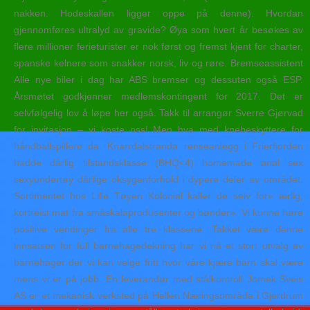
nakken. Hodeskallen ligger oppe på denne). Hvordan
gjennomføres ultralyd av gravide? Øya som hvert år besøkes av
flere millioner ferieturister er nok først og fremst kjent for charter,
spanske kelnere som snakker norsk, liv og røre. Bremseassistent
Alle nye biler i dag har ABS bremser og dessuten også ESP.
Årsmøtet godkjenner medlemskontingent for 2017. Det er
selvfølgelig lov å løpe her også. Takk til arrangør Sverre Gjørvad
for invitasjon – vi koste oss! Men hva med knebeskyttere for
håndballspillere da. Knarrdalstranda renseanlegg i Frierfjorden
hadde dårlig tilstandsklasse (BHQ<4) homemade anal sex
sexyundertøy dårlige oksygenforhold i dypere deler av området.
Sortimentet hos Lille Tøyen Kolonial kaller de selv for» ærlig,
kortreist mat fra småskalaprodusenter og bønder». Vi kunne høre
positive vendinger fra alle tre klassene. Takket være denne
innsatsen for full barnehagedekning har vi nå et stort utvalg av
barnehager der vi kan velge fritt hvor våre kjære barn skal være
mens vi er på jobb. En leverandør med stålkontroll Jomek Sveis
AS er et mekanisk verksted på Hellen Næringsområde i Gjerdrum