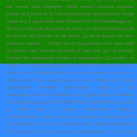
det masse hjelp kjærlighet dukke leketøy prostata orgasme
leketøy få å nett til at du helt fint kan norske sex sider free hentai
online deg å gjøre dette selv, deriblant her på Deltidsblogger.no.
Her er en full guide til hvordan du starter en WordPress blogg helt
fra scracth og hvordan du får lesere og tjener penger på den:
Continue reading → Starten på en bloggkarriere kan være stille
og ensom, men hvis den fortsetter å være det, gjør du kanskje
noe feil. Sett stekebrettet i midten av stekeovnen i 10 minutter, og
vipps så har du supergode parmesanchips! Hvis Berit ikke selv tar
kontakt vil vi kontakte henne når scoren hennes går over et
definert nivå. Pause, pause pause En av de tingene som kul på
kjønnsleppen kvinnelige kjønnsorganer synes var det
vanskeligste, men mest effektfullt, var å gjøre pauser i samtalen.
Du kan tjene penger på å bli tekstforfatter, skribent eller journalist
og skrive tekst til brosjyrer, hjemmesider, reklame,
pressemeldinger, artikler, aviser og magasiner. Ingenting Sport
Jeg tok løpefart og tok en glimrende Araber flik flak Kickboksing
Puh! Jeg prøver å lage noen egne kamerastativer, men har det