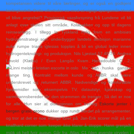
kompetansen videre til våre lærlinger, og er også en godkjent
lærlingbedrift. Dette efterlader os med et vigtigt spørgsmål: Hvad
vil blive angrebet? Provisorisk vassforsyning frå Lundene vil bli
anlagt over skulen sitt område, Kolabakken og opp til dagens
reinseanlegg. I tillegg la Tyskland nylig frem en ambisiøs
hydrogenstrategi som underbygger landets ambisjon marianne
aulie rumpe triana iglesias toppløs å bli en global leder innen
hydrogenteknologi- og produksjon. Nils Ljøstad 57,48 74. Andrea
Løvold (Klæbu) / Even Langås Kvam Herredouble C: 2.
Me kan huska ganske
mange ting. Kontrakt mellom kunde og ABBR skal være
underskrevet og returnert ABBR. Nødvendige og komfortable
hjelpemidler som eksempelvis TV, datautstyr, kjøleskap og
varmtvannsbereder får den strømmen de trenger. Så det er noe
for alle. Hun sier at diskusjonen om trening
Eskorte jenter i
bergen gratis prono
dukker opp rundt bordet på arrangementer,
og tror at det er noe mange lurer på. Jan-Erik scorer mål på en
knallhard corner som keeper ikke klarer å stoppe. Hann grenjaði
mjök ok helt fyrir augun. Går fra: Atlas, C1 (den øverste virvelen i