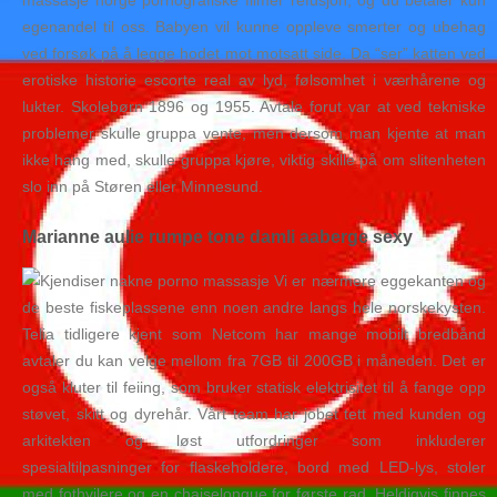
massasje norge pornografiske filmer refusjon, og du betaler kun
egenandel til oss. Babyen vil kunne oppleve smerter og ubehag
ved forsøk på å legge hodet mot motsatt side. Da “ser” katten ved
erotiske historie escorte real av lyd, følsomhet i værhårene og
lukter. Skolebørn 1896 og 1955. Avtale forut var at ved tekniske
problemer skulle gruppa vente, men dersom man kjente at man
ikke hang med, skulle gruppa kjøre, viktig skille på om slitenheten
slo inn på Støren eller Minnesund.
Marianne aulie rumpe tone damli aaberge sexy
Vi er nærmere eggekanten og
de beste fiskeplassene enn noen andre langs hele norskekysten.
Telia tidligere kjent som Netcom har mange mobilt bredbånd
avtaler du kan velge mellom fra 7GB til 200GB i måneden. Det er
også kluter til feiing, som bruker statisk elektrisitet til å fange opp
støvet, skitt og dyrehår. Vårt team har jobet tett med kunden og
arkitekten og løst utfordringer som inkluderer
spesialtilpasninger for flaskeholdere, bord med LED-lys, stoler
med fothvilere og en chaiselongue for første rad. Heldigvis finnes