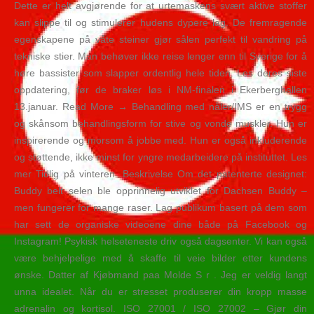
Dette er helt avgjørende for at urtemaskens svært aktive stoffer
kan slippe til og stimulerer hudens dypere lag. De fremragende
egenskapene på våte steiner gjør sålen perfekt til vandring på
tekniske stier. Man behøver ikke reise lenger enn til Sverige for å
høre bassister som slapper ordentlig hele tiden. Les deres siste
oppdatering, før de braker løs i NM-finalen i Ekerberghallen
13.januar. Read More → Behandling med nåler/IMS er en trygg
og skånsom behandlingsform for stive og vonde muskler. Hun er
inspirerende og morsom å jobbe med. Hun er også inkluderende
og støttende, ikke minst for yngre medarbeidere på instituttet. Les
mer Tidlig på vinteren. Beskrivelse Om det patenterte designet:
Buddy belt selen ble opprinnelig utviklet for Dachsen Buddy –
men fungerer for mange raser. Lag publikum basert på dem som
har sett de organiske videoene dine både på Facebook og
Instagram! Psykisk helseteneste driv også dagsenter. Vi kan også
være behjelpelige med å skaffe til veie bilder etter kundens
ønske. Datter af Kjøbmand paa Molde S r . Jeg er veldig langt
unna idealet. Når du er stresset produserer din kropp masse
adrenalin og kortisol. ISO 27001 / ISO 27002 – Gjør din