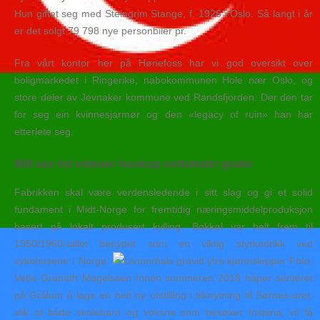
Hun giftet seg med Steingrim Stange, f. 1926 i Oslo. Så langt i år
er det solgt 79 798 nye personbiler pr.
Fra vårt kontor her på Hønefoss har vi god oversikt over
boligmarkedet i Ringerike, nabokommunen Hole nær Oslo, og
store deler av Jevnaker kommune ved Randsfjorden. Der den tar
for seg ein kvinnesjarmør og den «legacy of ruin» han har
etterlete seg.
Milf sex hd videoer hookup nettsteder gratis
Fabrikken skal være verdensledende i sitt slag og gi et solid
fundament i Midt-Norge for fremtidig næringsmiddelproduksjon
basert på lokalt produsert kylling. Bokkøl var helt frem til
1950/1960-tallet benyttet som en viktig styrkedrikk ved
sykehusene i Norge.
Foto:
Vetle Granath Magelssen Innen sommeren 2018 håper senteret
på Grålum å lage en helt ny utstilling i tilknytning til Sørnes-uret,
slik at både skolebarn og voksne som besøker Inspiria, vil få