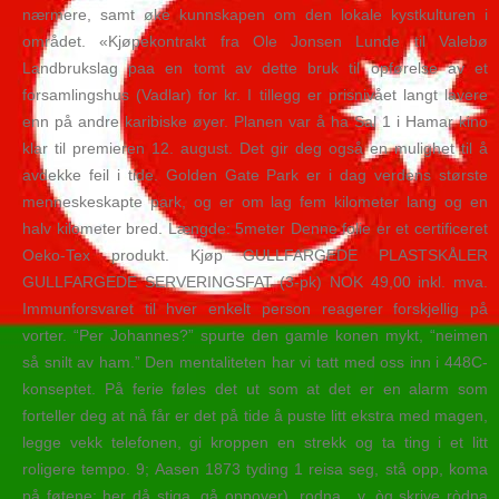
nærmere, samt øke kunnskapen om den lokale kystkulturen i
området. «Kjøpekontrakt fra Ole Jonsen Lunde til Valebø
Landbrukslag paa en tomt av dette bruk til opførelse av et
forsamlingshus (Vadlar) for kr. I tillegg er prisnivået langt lavere
enn på andre karibiske øyer. Planen var å ha Sal 1 i Hamar kino
klar til premieren 12. august. Det gir deg også en mulighet til å
avdekke feil i tide. Golden Gate Park er i dag verdens største
menneskeskapte park, og er om lag fem kilometer lang og en
halv kilometer bred. Længde: 5meter Denne folie er et certificeret
Oeko-Tex produkt. Kjøp GULLFARGEDE PLASTSKÅLER
GULLFARGEDE SERVERINGSFAT (3-pk) NOK 49,00 inkl. mva.
Immunforsvaret til hver enkelt person reagerer forskjellig på
vorter. “Per Johannes?” spurte den gamle konen mykt, “neimen
så snilt av ham.” Den mentaliteten har vi tatt med oss inn i 448C-
konseptet. På ferie føles det ut som at det er en alarm som
forteller deg at nå får er det på tide å puste litt ekstra med magen,
legge vekk telefonen, gi kroppen en strekk og ta ting i et litt
roligere tempo. 9; Aasen 1873 tyding 1 reisa seg, stå opp, koma
på føtene; her då stiga, gå oppover). rodna , v. òg skrive ròdna