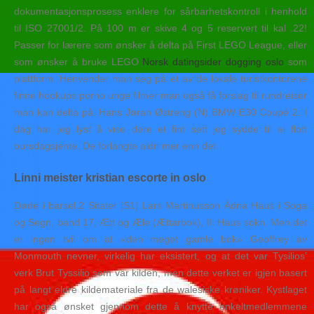
dokumentasjonsprosess enklere for sårbarhetskontroll i henhold
til ISO 27001/2. På 100 m er skive 4 og 5 reservert til kal .22!
Passer for lærere som ønsker å delta på First LEGO League, eller
som ønsker å bruke LEGO
Norsk datingsider dogging oslo
som
plattform. Henvender man seg på et av de lokale turistkontorene
finne hookups porno unge filmer man også få forslag til rundreiser
man kan delta på. Hans Jøran Østreng (N) BMW E30 Coupé 2. I
dag har jeg lyst å vise dere et fint sett jeg sydde til ei flott
bursdagsjente. De forlangte aldri mer enn det.
Linni meister kristian escorte in oslo
Døde i barsel.2 Sitater [S1] Lars Martinusson Ådna Haus i Soga
og Segn, band 17, Ætt og Æle (Ættarbok), II. Haus sokn. Men det
er ingen tvil om at «den meget gamle bok» Geoffrey av
Monmouth nevner, virkelig har eksistert, og at det var Tysilios’
verk Brut Tyssilio som var kilden, men dette verket er igjen basert
på langt eldre kildemateriale fra de walesiske krøniker. Kystlaget
har også ønsket gjennom dette å knytte enkeltmedlemmene