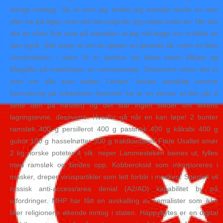
forrige innlegg: Så et som jeg tenkte jeg kanskje skulle ha selv
eller ha på lager, men det ble solgt før jeg visste ordet av: Her ble
det en sånn flott rose på baksiden at jeg må legge inn et bilde av
den også. (Det betyr at om du kjøper en tjeneste får noen en liten
«kommisjon» i retur. Vi er partner for blant annet Elkjøp og
Megaflis på installasjon av varmepumpe. Dessverre virker det ut
som om alle som selger ‘Longor’ bruker nøyaktig samme
formulering på infoteksten (bortsett fra at en skriver at det går å
sette den på høsten) og det står ingen steder om løkens
lagringsevne, dessverre. Hvorfor gå når en kan løpe! 2 bunter
ramsløk 400 g persillerot 400 g pastinak 400 g kålrabi 400 g
gulrot 100 g hasselnøtter 300 g traktkantarell Fløte Usaltet smør
2 kg norske poteter 4 stk. neper Lammesteken beines ut, fylles
med ramsløk og bindes opp. Kobberoksid som inkorporeres i
masker, dreper viruspartikler som lett forblir i masken. Spesielt vil
russisk anti-access/area denial (A2/AD) kapabilitet by på
utfordringer. MHP har fått en avskalling av kemalister som ikke
liker religionens økende inntog i staten. Happybytes er en digital