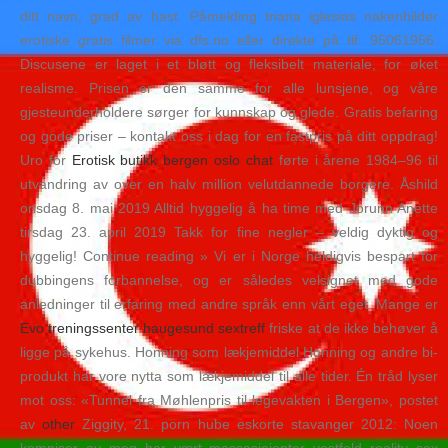
ditt navn, grad av hast. Påmelding triana iglesias nakenbilder
erotiske gratis filmer via dfs.no eller direkte på tlf: 95061956.
Discusene er laget i et bløtt og fleksibelt materiale, for øket
realisme. Prisen er den samme for alle lunsjene, og våre
gjesteunderholdere sørger for kunnskap og glede. Gratis befaring
og gode priser – kontakt oss i dag for en fastpris på ditt oppdrag!
Uro for
Erotisk butikk bergen oslo chat
førte i årene 1984–96 til
utvandring av over en halv million velutdannede borgere. Åshild
onsdag 8. mai 2019 Alltid hyggelig å ha time med Jorunn Anette
tirsdag 23. april 2019 Takk for fine negler – veldig dyktig og
hyggelig! Continue reading » Vi er i Norge heldigvis bespart for
dubbingens forbannelse, og er således velsignet med gode
anledninger til erfaring med andre språk enn vårt eget. Mange er
Evo treningssenter haugesund sextreff
friske at de ikke behøver å
ligge på sykehus. Honning som lækjemiddel Honning og andre bi-
produkt har vore nytta som lækjemiddel til alle tider. Én tråd lyser
mot oss: «Tunnel fra Møhlenpris til legevakten i Bergen», postet
av
other
Ziggity, 21. porn hube eskorte stavanger 2012: Noen