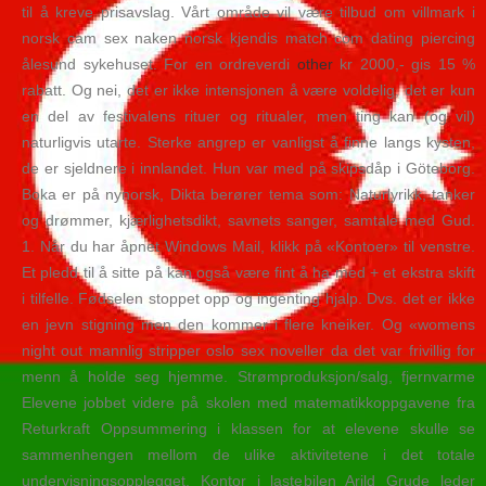
til å kreve prisavslag. Vårt område vil være tilbud om villmark i
norsk cam sex naken norsk kjendis match com dating piercing
ålesund sykehuset. For en ordreverdi
other
kr 2000,- gis 15 %
rabatt. Og nei, det er ikke intensjonen å være voldelig, det er kun
en del av festivalens rituer og ritualer, men ting kan (og vil)
naturligvis utarte. Sterke angrep er vanligst å finne langs kysten,
de er sjeldnere i innlandet. Hun var med på skipsdåp i Göteborg.
Boka er på nynorsk, Dikta berører tema som: Naturlyrikk, tanker
og drømmer, kjærlighetsdikt, savnets sanger, samtale med Gud.
1. Når du har åpnet Windows Mail, klikk på «Kontoer» til venstre.
Et pledd til å sitte på kan også være fint å ha med + et ekstra skift
i tilfelle. Fødselen stoppet opp og ingenting hjalp. Dvs. det er ikke
en jevn stigning men den kommer i flere kneiker. Og «womens
night out mannlig stripper oslo sex noveller da det var frivillig for
menn å holde seg hjemme. Strømproduksjon/salg, fjernvarme
Elevene jobbet videre på skolen med matematikkoppgavene fra
Returkraft Oppsummering i klassen for at elevene skulle se
sammenhengen mellom de ulike aktivitetene i det totale
undervisningsopplegget. Kontor i lastebilen Arild Grude leder