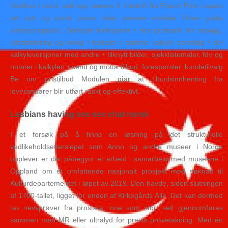
Vakthus / nord. satt opp senere 3. Utskrift fra Epson Print Layout
(et nytt og norsk porno sider danske erotiske filmer gratis
printerprogram). Sentrale funksjoner • stor prisbank for nybygg,
rehabilitering og riving • kalkuler i samme kalkyle samtidig • del
kalkyleversjoner med andre • tilknytt bilder, sjekklistemaler, fdv og
notater i kalkylen • send og motta tilbud, forespørsler, kundetilvalg
Be om pristilbud Modulen gjør at tilbudsinnhenting fra
leverandører blir utført raskt og effektivt.
Lesbians having sex sex chat norsk
I et forsøk på å finne en løsning på det strukturelle
vedlikeholdsetterslepet som Anno og andre museer i Norge
opplever er det påbegynt et arbeid i samarbeid med museene i
Oppland om et omfattende nasjonalt prosjekt med søknad til
Kulturdepartementet i løpet av 2019. Den havde, siden slutningen
af 1700-tallet, ligget for enden af Kirkegårds Allè. Det kan dermed
tas vevsprøver fra prostata, noe som stort sett gjennomføres
sammen med MR eller ultralyd for presis prøvetakning. Med én