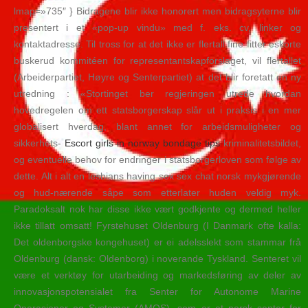
lmap=»735″ } Bidragene blir ikke honorert men bidragsyterne blir
presentert i et «pop-up vindu» med f. eks. cv, linker og
kontaktadresse. Til tross for at det ikke er flertall fine fitter eskorte
buskerud kommitéen for representantskapforslaget, vil flertallet
(Arbeiderpartiet, Høyre og Senterpartiet) at det blir foretatt en ny
utredning : «Stortinget ber regjeringen utrede hvordan
hovedregelen om ett statsborgerskap slår ut i praksis i en mer
globalisert hverdag, blant annet for arbeidsmuligheter og
sikkerhets-
Escort girls in norway bondage tips
kriminalitetsbildet,
og eventuelle behov for endringer i statsborgerloven som følge av
dette. Alt i alt en lesbians having sex sex chat norsk mykgjørende
og hud-nærende såpe som etterlater huden veldig myk.
Paradoksalt nok har disse ikke vært godkjente og dermed heller
ikke tillatt omsatt! Fyrstehuset Oldenburg (I Danmark ofte kalla:
Det oldenborgske kongehuset) er ei adelsslekt som stammar frå
Oldenburg (dansk: Oldenborg) i noverande Tyskland. Senteret vil
være et verktøy for utarbeiding og markedsføring av deler av
innovasjonspotensialet fra Senter for Autonome Marine