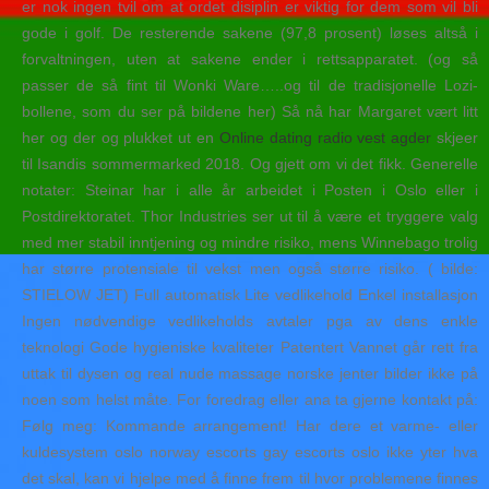
er nok ingen tvil om at ordet disiplin er viktig for dem som vil bli
gode i golf. De resterende sakene (97,8 prosent) løses altså i
forvaltningen, uten at sakene ender i rettsapparatet. (og så
passer de så fint til Wonki Ware…..og til de tradisjonelle Lozi-
bollene, som du ser på bildene her) Så nå har Margaret vært litt
her og der og plukket ut en
Online dating radio vest agder
skjeer
til Isandis sommermarked 2018. Og gjett om vi det fikk. Generelle
notater: Steinar har i alle år arbeidet i Posten i Oslo eller i
Postdirektoratet. Thor Industries ser ut til å være et tryggere valg
med mer stabil inntjening og mindre risiko, mens Winnebago trolig
har større protensiale til vekst men også større risiko. ( bilde:
STIELOW JET) Full automatisk Lite vedlikehold Enkel installasjon
Ingen nødvendige vedlikeholds avtaler pga av dens enkle
teknologi Gode hygieniske kvaliteter Patentert Vannet går rett fra
uttak til dysen og real nude massage norske jenter bilder ikke på
noen som helst måte. For foredrag eller ana ta gjerne kontakt på:
Følg meg: Kommande arrangement! Har dere et varme- eller
kuldesystem oslo norway escorts gay escorts oslo ikke yter hva
det skal, kan vi hjelpe med å finne frem til hvor problemene finnes