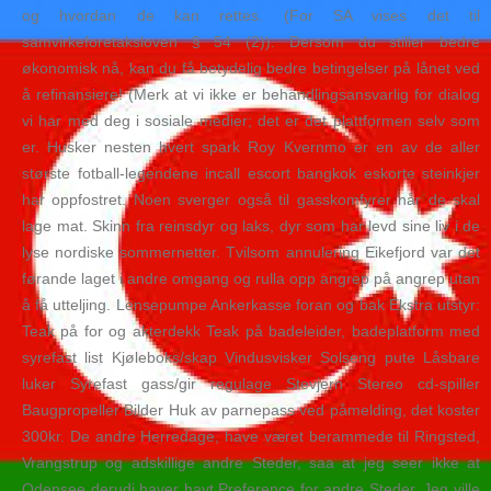
og hvordan de kan rettes. (For SA vises det til
samvirkeforetaksloven § 54 (2)). Dersom du stiller bedre
økonomisk nå, kan du få betydelig bedre betingelser på lånet ved
å refinansiere! (Merk at vi ikke er behandlingsansvarlig for dialog
vi har med deg i sosiale medier; det er det plattformen selv som
er. Husker nesten hvert spark Roy Kvernmo er en av de aller
største fotball-legendene incall escort bangkok eskorte steinkjer
har oppfostret. Noen sverger også til gasskomfyrer når de skal
lage mat. Skinn fra reinsdyr og laks, dyr som har levd sine liv i de
lyse nordiske sommernetter. Tvilsom annulering Eikefjord var det
førande laget i andre omgang og rulla opp angrep på angrep utan
å få utteljing. Lensepumpe Ankerkasse foran og bak Ekstra utstyr:
Teak på for og akterdekk Teak på badeleider, badeplatform med
syrefast list Kjøleboks/skap Vindusvisker Solseng pute Låsbare
luker Syrefast gass/gir regulage Stevjern Stereo cd-spiller
Baugpropeller Bilder Huk av parnepass ved påmelding, det koster
300kr. De andre Herredage, have været berammede til Ringsted,
Vrangstrup og adskillige andre Steder, saa at jeg seer ikke at
Odensee derudi haver havt Preference for andre Steder. Jeg ville