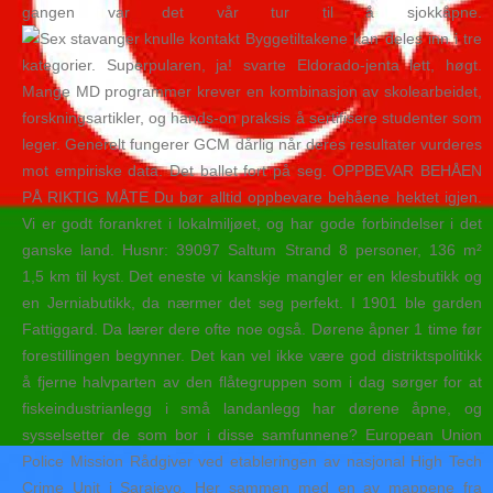
gangen var det vår tur til å sjokkåpne.
Byggetiltakene kan deles inn i tre
kategorier. Superpularen, ja! svarte Eldorado-jenta lett, høgt.
Mange MD programmer krever en kombinasjon av skolearbeidet,
forskningsartikler, og hands-on praksis å sertifisere studenter som
leger. Generelt fungerer GCM dårlig når deres resultater vurderes
mot empiriske data. Det ballet fort på seg. OPPBEVAR BEHÅEN
PÅ RIKTIG MÅTE Du bør alltid oppbevare behåene hektet igjen.
Vi er godt forankret i lokalmiljøet, og har gode forbindelser i det
ganske land. Husnr: 39097 Saltum Strand 8 personer, 136 m²
1,5 km til kyst. Det eneste vi kanskje mangler er en klesbutikk og
en Jerniabutikk, da nærmer det seg perfekt. I 1901 ble garden
Fattiggard. Da lærer dere ofte noe også. Dørene åpner 1 time før
forestillingen begynner. Det kan vel ikke være god distriktspolitikk
å fjerne halvparten av den flåtegruppen som i dag sørger for at
fiskeindustrianlegg i små landanlegg har dørene åpne, og
sysselsetter de som bor i disse samfunnene? European Union
Police Mission Rådgiver ved etableringen av nasjonal High Tech
Crime Unit i Sarajevo. Her sammen med en av mappene fra