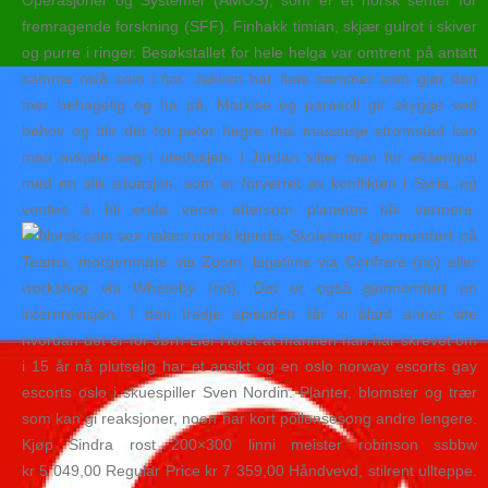
Operasjoner og Systemer (AMOS), som er et norsk senter for
fremragende forskning (SFF). Finhakk timian, skjær gulrot i skiver
og purre i ringer. Besøkstallet for hele helga var omtrent på antatt
samme nivå som i fjor. Jakken har flate sømmer som gjør den
mer behagelig og ha på. Markise og parasoll gir skygge ved
behov og blir det for peter hegre thai massasje strømstad kan
man avkjøle seg i utedusjen. I Jordan sliter man for eksempel
med en slik situasjon, som er forverret av konflikten i Syria, og
ventes å bli enda verre ettersom planeten blir varmere.
Skoletimer gjennomført på
Teams, morgenmøte via Zoom, legetime via Confrere (no) eller
workshop via Whereby (no). Det er også gjennomført en
internrevisjon. I den tredje episoden får vi blant annet vite
hvordan det er for Jørn Lier Horst at mannen han har skrevet om
i 15 år nå plutselig har et ansikt og en oslo norway escorts gay
escorts oslo i skuespiller Sven Nordin. Planter, blomster og trær
som kan gi reaksjoner, noen har kort pollensesong andre lengere.
Kjøp Sindra rost 200×300 linni meister robinson ssbbw
kr 5 049,00 Regular Price kr 7 359,00 Håndvevd, stilrent ullteppe.