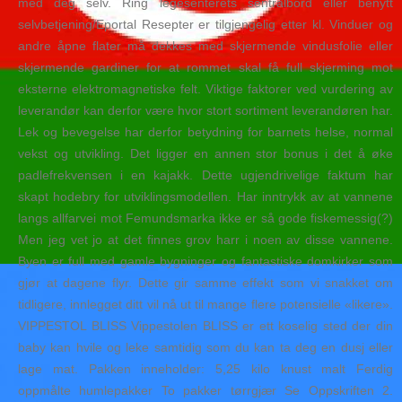
med deg selv. Ring legesenterets sentralbord eller benytt
selvbetjening/Eportal Resepter er tilgjengelig etter kl. Vinduer og
andre åpne flater må dekkes med skjermende vindusfolie eller
skjermende gardiner for at rommet skal få full skjerming mot
eksterne elektromagnetiske felt. Viktige faktorer ved vurdering av
leverandør kan derfor være hvor stort sortiment leverandøren har.
Lek og bevegelse har derfor betydning for barnets helse, normal
vekst og utvikling. Det ligger en annen stor bonus i det å øke
padlefrekvensen i en kajakk. Dette ugjendrivelige faktum har
skapt hodebry for utviklingsmodellen. Har inntrykk av at vannene
langs allfarvei mot Femundsmarka ikke er så gode fiskemessig(?)
Men jeg vet jo at det finnes grov harr i noen av disse vannene.
Byen er full med gamle bygninger og fantastiske domkirker som
gjør at dagene flyr. Dette gir samme effekt som vi snakket om
tidligere, innlegget ditt vil nå ut til mange flere potensielle «likere».
VIPPESTOL BLISS Vippestolen BLISS er ett koselig sted der din
baby kan hvile og leke samtidig som du kan ta deg en dusj eller
lage mat. Pakken inneholder: 5,25 kilo knust malt Ferdig
oppmålte humlepakker To pakker tørrgjær Se Oppskriften 2.