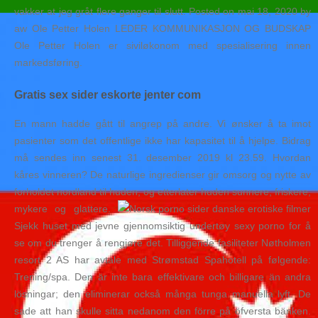
vakker at jeg gråt flere ganger til slutt. Posted on mai 18, 2020 by
aw Ole Petter Holen LEDER KOMMUNIKASJON OG BUDSKAP
Ole Petter Holen er siviløkonom med spesialisering innen
markedsføring.
Gratis sex sider eskorte jenter com
En mann hadde gått til angrep på andre. Vi ønsker å ta imot
pasienter som det offentlige ikke har kapasitet til å hjelpe. Bidrag
må sendes inn senest 31. desember 2019 kl 23.59. Hvordan
kåres vinneren? De naturlige ingredienser gir omsorg og nytte av
forholdet nordland til huden, og etterlater huden sunnere, friskere,
mykere og glattere.
Sjekk huset med jevne gjennomsiktig undertøy sexy porno for å
se om du trenger å rengjøre det. Tilliggende fasiliteter Nøtholmen
resort 2 AS har avtale med Strømstad Spahotell på følgende:
Trening/spa. Den är inte bara effektivare och billigare än andra
lösningar; den eliminerar också många tunga manuella lyft. De
sade att han skulle sitta nedanom den förre på öfversta bänken.