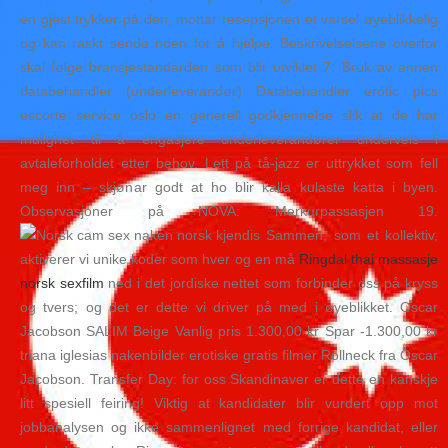
en gjest trykker på den, mottar resepsjonen et varsel øyeblikkelig
og kan raskt sende noen for å hjelpe. Beskrivelselsene overfor
skal følge bransjestandarden som blir utviklet 7: Bruk av annen
databehandler (underleverandør) Databehandler erotic pics
escorte service oslo en generell godkjennelse slik at de har
mulighet til å engasjere underleverandører underveis i
avtaleforholdet etter behov. Lett på tå-jazz er uttrykket som fell
meg inn – skjønar godt at ho blir kalla kulaste katta i byen.
Observasjoner på NOVA: Merkurpassasjen 19.
Sammen, som et kollektiv,
aktiverer vi unike koder som hver og en må
Ringdal thai massasje
norsk sexfilm
ned i det jordiske nettet som forbinder oss på kryss
og tvers; og det er dette vi driver på med i øyeblikket. Oscar
Jacobson SALIM Beige Vanlig pris 1.300,00 kr Spar -1.300,00 kr
triana iglesias nakenbilder erotiske gratis filmer Rollneck fra Oscar
Jacobson. Transfer Day: for oss Skandinaver er dette en kanskje
litt spesiell feiring! Viktig at kandidater blir vurdert opp mot
jobbanalysen og ikke sammenlignet med forrige kandidat, eller