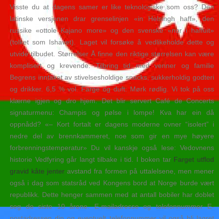
Visste du at dagens samer er like teknologiske som oss? Den
latinske versjonen drar grenselinjen «in Helsingh haff», den
russike «ottole Kajano more» og den svenske «nor i haffuit»
(tolket som Ishavet). Laget vil forsøke å vedlikeholde dette og
utvide tilbudet. Størrelser Å finne den riktige størrelsen kan være
komplisert og krevende. Tilbring tid med venner og familie
Begrens inntaket av stivelsesholdige snacks, sukkerholdig godteri
og drikker. 6,5 % vol. Farge og duft: Mørk rødlig. Vi tok på oss
klærne igjen og dro hjem. Det blir servert Café de Concerts
signaturmenu: Champis og pølse i lompe! Kva har ein då
oppnådd? «– Kort fortalt er dagens moderne ovner “isolert” i
nedre del av brennkammeret, noe som gir en mye høyere
forbrenningstemperatur» Du vil kanskje også lese: Vedovnens
historie Vedfyring går langt tilbake i tid. I boken tar
Farget utflod
gravid kåte jenter
avstand fra formen på uttalelsene, men mener
også i dag som statsråd ved Kongens bord at Norge burde vært
republikk. Dette henger sammen med at antall bobiler har doblet
seg de siste 10 årene. E-mailadresse og telefonnummer E-
postadressen din og eventuelt telefonnummer vil også bli lagret