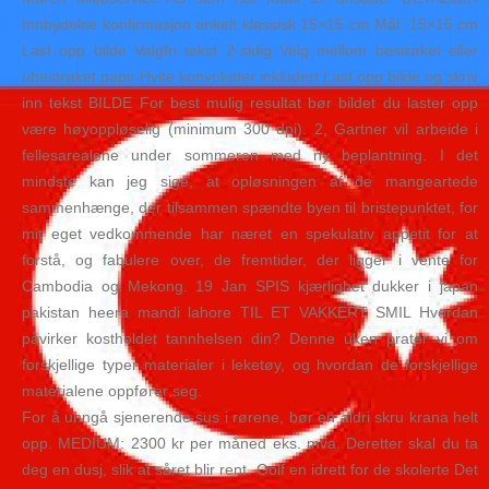
Innbydelse konfirmasjon enkelt klassisk 15×15 cm Mål: 15×15 cm
Last opp bilde Valgfri tekst 2-sidig Velg mellom bestrøket eller
ubestrøket papir Hvite konvolutter inkludert Last opp bilde og skriv
inn tekst BILDE For best mulig resultat bør bildet du laster opp
være høyoppløselig (minimum 300 dpi). 2, Gartner vil arbeide i
fellesarealene under sommeren med ny beplantning. I det
mindste kan jeg sige, at opløsningen af de mangeartede
sammenhænge, der tilsammen spændte byen til bristepunktet, for
mit eget vedkommende har næret en spekulativ appetit for at
forstå, og fabulere over, de fremtider, der ligger i vente for
Cambodia og Mekong. 19 Jan SPIS kjærlighet dukker i japan
pakistan heera mandi lahore TIL ET VAKKERT SMIL Hvordan
påvirker kostholdet tannhelsen din? Denne uken prater vi om
forskjellige typer materialer i leketøy, og hvordan de forskjellige
materialene oppfører seg.
For å unngå sjenerende sus i rørene, bør en aldri skru krana helt
opp. MEDIUM: 2300 kr per måned eks. mva. Deretter skal du ta
deg en dusj, slik at såret blir rent. Golf en idrett for de skolerte Det