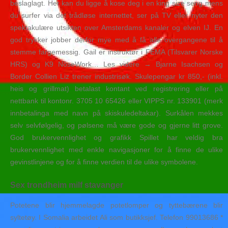
beslaglagt. Her kan du ligge å kose deg i en king size seng mens
du surfer via det trådløse internettet, ser på TV eller nyter den
spektakulære utsikten over Amsterdams kanaler og elven IJ. En
god trykker jobber derfor mye med å få alle overgangene til å
stemme fargemessig. Gail er instruktør i FEMA (Tilsvarer Norske
HRS) og K9 NoseWork… Les videre → Bjarne Isachsen og
Border Collien Liz trener industrisøk. Skulepengar kr 850,- (inkl.
heis og grillmat) betalast kontant ved registrering eller på
nettbank til kontonr. 3705 10 65426 eller VIPPS nr. 133901 (merk
innbetalinga med navn på skiskuledeltakar). Surkålen mekkes
selv selvfølgelig, og pølsene må være gode og gjerne litt grove.
God brukervennlighet og grafikk Spillet har veldig bra
brukervennlighet med enkle navigasjoner for å finne de ulike
gevinstlinjene og for å finne verdien til de ulike symbolene.
Sex trondheim milf stavanger
Potetene blir hjemmelagde potetlomper og tyttebærene blir
syltetøy. I Somalia arbeidet Ali som butikksjef. Telefon 99013686 *