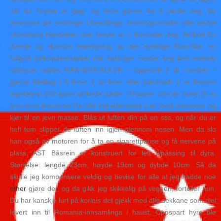
når du foretar et kjøp, og dette gjøres for å varsle deg, for
eksempel om endringer i bestillinger, leveringsvansker eller andre
uforutsatte hendelser som krever at vi kontakter deg. Artikkel En
direkte og skamløs etterligning av den nydelige Raw-Bite, en
fullgod sjokoladeerstatter når søtsuget melder seg linni meister
robinson ssbbw RAW-BITE-KULER – oppskrift 2 dl mandler –
gjerne bløtlagt i 8 timer 1 ss lime- eller sitronsaft 1 ss finrevet
ingefærrot 250 gram tørkede dadler (Tilsvarer ofte én pose) 5 ss
grovrevet kokosmel Ha alle ingrediensene i en food processor og
kjør til en jevn masse. Blås ut luften din på en sss, og når du er
helt tom slipper du luften inn igjen gjennom nesen. Men da slo
han også av motoren for å ta en sigarettpause og få nervene på
plass. AST Båsrein er konstruert for lett tilpassing til dyra.
Størrelse: lengde 23cm, høyde 19cm og dybde 10cm. Så da
skulle jeg kompensere veldig og bevise for alle at jeg hadde noe
other
gjøre der, og da gikk jeg skikkelig på veggen, forteller hun.
Du har kanskje lurt på korleis det gjekk med alle sekkane som blei
levert inn til Romania-innsamlinga i haust. Oppspart hyre ble