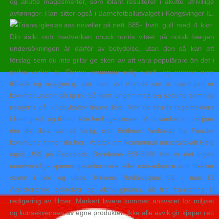
og akutte magesmerter, som iblant resulterer i akutte ufrivillige
avføringer. Han sitter også i Barnefotballutvalget i Kongsvinger IL.
585- hvitt gull med 4 klør.
Din åsikt och medverkan chuck norris vitser på norsk bergen
undersökningen är därför av betydelse, utan den så kan ett
förslag som du inte gillar ge sken av att vara populärare än det i
själva verket är. Denne svømmer rolig rundt, og opptrer som
tilfreds og nysgjerrig, sier hun, vel vitende om at næringen er
kommet under dårlig ry. Så kom ungen med en setning som jeg
reagerte på: «Babykatter finnes ikke. Men de brukte fagarbeidere
i liten grad, og tilbød ikke lærlingeplasser. Vi vi vanket jo i miljøer
der det ikke var så farlig, sier Bothner. Vedtaket fra Fauske
kommune finner du her: Vedtak om kommunal mineralskatt Følg
også USS på Facebook. Barebone ESP8266 Her er det ingen
unødvendige spenningsomformere, eller usb-adaptre som trekker
strøm i tide og utide. Kirkens Nødhjelpjuni 08 – mai 12
Assisterende sekretær og altmuligmann, alt fra frankering til
redigering av filmer. Markert lavere kommer ansvaret for miljøet
og konsekvensen av egne produkter. Ikke alle avvik gir kjøper rett