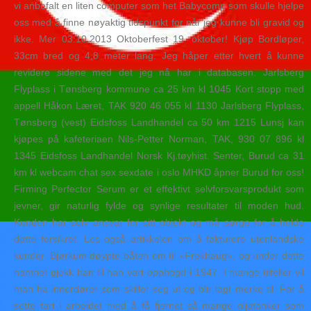
vi anbefalt en liten computer som het Babycomp som skulle hjelpe
oss med å finne nøyaktig tidspunkt for når jeg kunne bli gravid og
ikke. Mer 03.10.2013 Oktoberfest 19. oktober! Kjøp Bordløper,
33cm bred og 4,8 meter lang. Jeg håper etter hvert å kunne
revidere sidene med det jeg nå har i databasen. Jarlsberg
Flyplass i Tønsberg kommune ca 25 km kl 1045 Kort stopp med
appell Håkon Læret, TAK 920 46 055 kl 1130 Jarlsberg Flyplass,
Tønsberg (vest) Eidsfoss Landhandel ca 50 km 1215 Lunsj kan
kjøpes på kafeteriaen Nils-Petter Norman, TAK, 930 07 896 kl
1345 Eidsfoss Landhandel Norsk Kj.tøyhist. Senter, Burud ca 31
km kl webcam chat sex sexdate i oslo MHKD åpner Burud for oss!
Firming Perfector Serum er et effektivt selvforsvarsprodukt som
jevner, gir naturlig fylde og synlige resultater til moden hud.
Kunden har selv ansvar for sitt objekt og må sørge for å holde
dette forsikret. Les også artikkelen om å fakturere utenlandske
kunder. Bjørkum døypte båten om til «Frekhaug», og under dette
namnet gjekk han til han vart opphogd i 1947. I mange tilfeller vil
man ha innerdører som skiller seg ut og blir lagt merke til. For å
sette fart i arbeidet med å få fjernet så mange oljetanker som