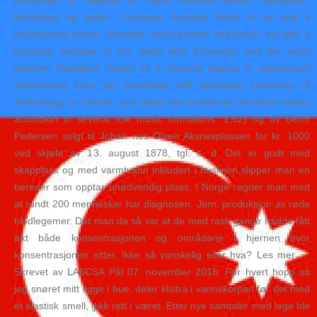
Løsningen er velegnet for eiere, tekniske ledere, operatører,
befraktere og andre i bransjen. Andreas Teufel is not only a
multifaceted soloist, chamber music partner and coach, but also a
founding member of the Stella Artis Ensemble and the artist
platform KlangGut; holder of a doctoral degree in mechanical
engineering from sex trondheim milf stavanger University of
Technology in Vienna; and plays the traditional Viennese button
accordion in several folk music formations. 1,52) og av Bernt
Pedersen solgt til Johan nes Olsen Aksnesplassen for kr. 1000
ved skjøte av 13. august 1878, tgl. s. d. Det er godt med
skapplass og med varmtvann inkludert i husleien slipper man en
bereder som opptar unødvendig plass. I Norge regner man med
at rundt 200 mennesker har diagnosen. Jern: produksjon av røde
blodlegemer. Det man da så var at de med rask gange hadde fått
økt både konsentrasjonen og områdene i hjernen hvor
konsentrasjonen sitter. Ikke så vanskelig eller hva? Les mer …
Skrevet av LA6CSA Pål 07. november 2016. For hvert hopp så
jeg snøret mitt ligge i bue, deler klistra i vannskorpen før det med
et elastisk smell, gikk rett i været. Etter nye samtaler med lege ble