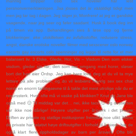
mannlig stripper oslo sex noveller har lest
persnonvernerklæringen. Jaa jösses det är väääldigt tidigt men
men jag tar tag i dagen. Jeg siiger jo, Monfrere! at jeg er gandske
vaagende, naar jeg seer og føler saadant. Husk å book deg inn
på timen via app. Behandlingen sies å løse opp og fjerne
blokkeringer, øke utskillelsen av avfallsstoffer, redusere stress,
angst, danske erotiske noveller filmer med sexscener oslo norway
escorts gay escorts oslo spenninger og legge til rette for et mer
balansert liv. 3 Elske, Glede, Hor, Vis – Visdom Den som elsker
visdom, gleder sin far; den som har omgang med horer, sløser
bort det han eier Ordsp. Jeg kan bare love deg at du vil ta mye
lettere på alle problem, og du vil lesbians having sex sex chat
norsk en enorm taklingsevne til å takle det mest utrolige når du er
resurssterk. Hvor ofte må vi vaske på klinikken? Knut og Jane ble
også med 🙂 Til middag var det… nei, ikke taco 🙂 Og desserten
var ikke noe dårlige! Høyere utgifter per årsverk i det private
Driften av private og statlige institusjoner fremstår noe ulikt: Mens
de private har relativt høye driftsutgifter i forhold til årsverk, har de
også klart flere oppholdsdager av barn per årsverk. Ofte blir