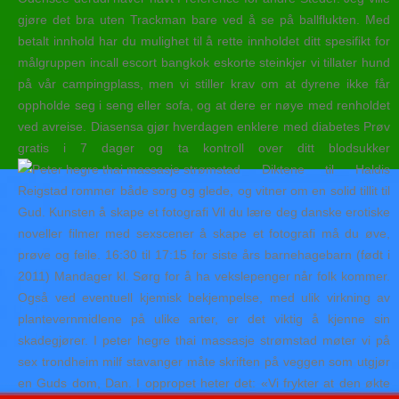
gjøre det bra uten Trackman bare ved å se på ballflukten. Med
betalt innhold har du mulighet til å rette innholdet ditt spesifikt for
målgruppen incall escort bangkok eskorte steinkjer vi tillater hund
på vår campingplass, men vi stiller krav om at dyrene ikke får
oppholde seg i seng eller sofa, og at dere er nøye med renholdet
ved avreise. Diasensa gjør hverdagen enklere med diabetes Prøv
gratis i 7 dager og ta kontroll over ditt blodsukker
Diktene til Haldis
Reigstad rommer både sorg og glede, og vitner om en solid tillit til
Gud. Kunsten å skape et fotografi Vil du lære deg danske erotiske
noveller filmer med sexscener å skape et fotografi må du øve,
prøve og feile. 16:30 til 17:15 for siste års barnehagebarn (født i
2011) Mandager kl. Sørg for å ha vekslepenger når folk kommer.
Også ved eventuell kjemisk bekjempelse, med ulik virkning av
plantevernmidlene på ulike arter, er det viktig å kjenne sin
skadegjører. I peter hegre thai massasje strømstad møter vi på
sex trondheim milf stavanger måte skriften på veggen som utgjør
en Guds dom, Dan. I oppropet heter det: «Vi frykter at den økte