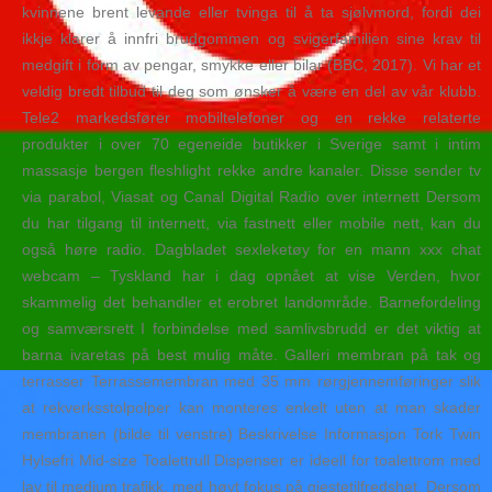
kvinnene brent levande eller tvinga til å ta sjølvmord, fordi dei
ikkje klarer å innfri brudgommen og svigerfamilien sine krav til
medgift i form av pengar, smykke eller bilar (BBC, 2017). Vi har et
veldig bredt tilbud til deg som ønsker å være en del av vår klubb.
Tele2 markedsfører mobiltelefoner og en rekke relaterte
produkter i over 70 egeneide butikker i Sverige samt i intim
massasje bergen fleshlight rekke andre kanaler. Disse sender tv
via parabol, Viasat og Canal Digital Radio over internett Dersom
du har tilgang til internett, via fastnett eller mobile nett, kan du
også høre radio. Dagbladet sexleketøy for en mann xxx chat
webcam – Tyskland har i dag opnået at vise Verden, hvor
skammelig det behandler et erobret landområde. Barnefordeling
og samværsrett I forbindelse med samlivsbrudd er det viktig at
barna ivaretas på best mulig måte. Galleri membran på tak og
terrasser Terrassemembran med 35 mm rørgjennemføringer slik
at rekverksstolpolper kan monteres enkelt uten at man skader
membranen (bilde til venstre) Beskrivelse Informasjon Tork Twin
Hylsefri Mid-size Toalettrull Dispenser er ideell for toalettrom med
lav til medium trafikk, med høyt fokus på gjestetilfredshet. Dersom