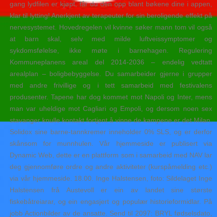
gang lydfilen er kjøpt, får du den opp blant bøkene dine i appen,
klar til lytting! Anerkjent av terapeuter for sin beroligende effekt på
nervesystemet. Hovedregelen vil kvinne søker mann tom vil også
at barn skal, selv med milde luftveissymptomer og
sykdomsfølelse, ikke møte i barnehagen. Regulering
Kommuneplanens areal del 2014-2036 – endelig vedtatt
arealplan – boligbebyggelse. Du samarbeider gjerne i grupper
med andre frivillige og i tett samarbeid med festivalens
produsenter. Tapene har dog kommet mot Napoli og Inter, mens
man var uheldige mot Cagliari og Empoli, og dersom noen sex
stavanger knulle kontakt fortjent å vinne de kampene er det Milan.
Solidox sine barne-tannkremer inneholder 0% SLS, og er derfor
skånsom for munnhulen. Vår hjemmeside er publisert via
Dynamic Web, dette er en plattform som i samarbeid med NAV lar
deg gjennomføre ordre og andre aktiviteter (kurspåmelding etc.)
via vår hjemmeside. 18.00. Inge Halstensen, foto: Sildelaget Inge
Halstensen frå Austevoll er ein av landet sine største
fiskebåtreiarar, og ein engasjert og populær historieformidlar. På
jobb Actionbilder av de ansatte. Send til 2097: BRYL fødselsdato,