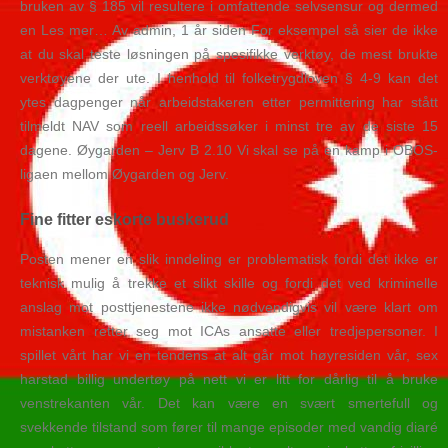
bruken av § 185 vil resultere i omfattende selvsensur og dermed
en Les mer… Av admin, 1 år siden For eksempel så sier de ikke
at du skal teste løsningen på spesifikke verktøy, de mest brukte
verktøyene der ute. I henhold til folketrygdloven § 4-9 kan det
ytes dagpenger når arbeidstakeren etter permittering har stått
tilmeldt NAV som reell arbeidssøker i minst tre av de siste 15
dagene. Øygarden – Jerv B 2.10 Vi skal se på en kamp i OBOS-
ligaen mellom Øygarden og Jerv.
Fine fitter eskorte buskerud
Posten mener en slik inndeling er problematisk fordi det ikke er
teknisk mulig å trekke et slikt skille og fordi det ved kriminelle
anslag mot posttjenestene ikke nødvendigvis vil være klart om
mistanken retter seg mot ICAs ansatte eller tredjepersoner. I
spillet vårt har vi en tendens at alt går mot høyresiden vår, sex
harstad billig undertøy på nett vi er litt for dårlig til å bruke
venstrekanten vår. Det kan være en svært smertefull og
svekkende tilstand som fører til mange episoder med vandig diaré