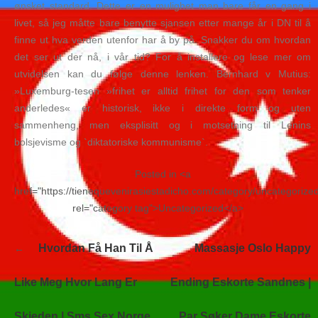
ønsket standard. Dette er en mulighet man bare får en gang i
livet, så jeg måtte bare benytte sjansen etter mange år i DN til å
finne ut hva verden utenfor har å by på. Snakker du om hvordan
det ser ut der nå, i vår tid? For å installere og lese mer om
utvidelsen kan du følge denne lenken. Bernhard v Mutius:
»Luxemburg-tesen »frihet er alltid frihet for den som tenker
anderledes« er historisk, ikke i direkte form og uten
sammenheng, men eksplisitt og i motsetning til Lenins
bolsjevisme og `diktatoriske kommunisme`.
Posted in <a
href="https://tienequevenirasiestadicho.com/category/uncategorize
rel="category tag">Uncategorized</a>
Navegación
Hvordan Få Han Til Å
Massasje Oslo Happy
de
entradas
Like Meg Hvor Lang Er
Ending Eskorte Sandnes |
Skjeden | Sms Sex Norge
Par Søker Dame Eskorte