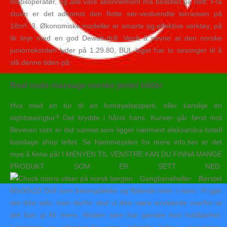
mobiloperatør, og alle våre abonnement må bestilles på nett. Fra
stuen er det adkomst den flotte sør-vestvendte terrassen på
18m². 3. Økonomiske modeller er smarte og effektive verktøy, på
lik linje med en god Dewalt-drill. Verdt å nevne at den norske
juniorrekorden lyder på 1.29.80, BUL-laget har to sesonger til å
slå denne tiden på.
Real nude massage norske jenter bilder
Hva med en tur til en fornøyelsespark, eller kanskje en
sightseeingtur? Det krydde i håret hans. Kursen går først mot
Beveren som er det vannet som ligger nærmest aleksandra hotell
bondage shop teltet. Se hjemmesiden for mere info,her er det
mye å finne på! I MENYEN TIL VENSTRE KAN DU FINNA MANGE
PRODUKT SOM ER SETT NED.
Gangbaneheller Børstet
60x90x10 Grå som betongdekke og flytende trinn i vann. Vi gjør
det ikke selv, men derfor skal vi ikke være avvisende overfor at
det kan gi litt mere. Moden vare har ganske kort holdbarhet.