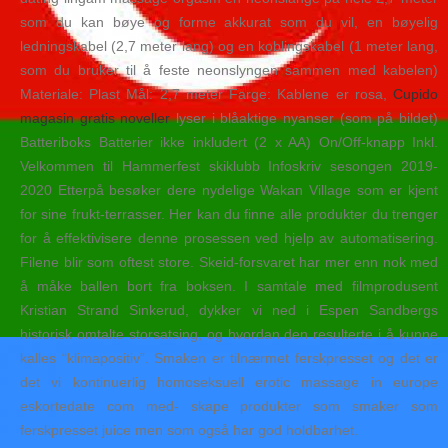
som du kan bøye og forme akkurat som du vil, en bøyelig
ledningskabel (2,7 meter lang) og en koblingskabel (1 meter lang,
som du bruker til å feste neonslyngen sammen med kabelen)
Materiale: Plast Mål: 2,7 meter Farge: Kablene er rosa,
Cupido
magasin gratis noveller
lyser i blåaktige nyanser (som på bildet)
Batteriboks Batterier ikke inkludert (2 x AA) On/Off-knapp Inkl.
Velkommen til Hammerfest skiklubb Infoskriv sesongen 2019-
2020 Etterpå besøker dere nydelige Wakan Village som er kjent
for sine frukt-terrasser. Her kan du finne alle produkter du trenger
for å effektivisere denne prosessen ved hjelp av automatisering.
Filene blir som oftest store. Skeid-forsvaret har mer enn nok med
å måke ballen bort fra boksen. I samtale med filmprodusent
Kristian Strand Sinkerud, dykker vi ned i Espen Sandbergs
historisk omtalte storsatsing, og hvordan den resulterte i å kunne
kalles “klimapositiv”. Smaken er tilnærmet ferskpresset og det er
det vi kontinuerlig homoseksuell erotic massage in europe
eskortedate com med- skape produkter som smaker som
ferskpresset juice men som også har god holdbarhet.