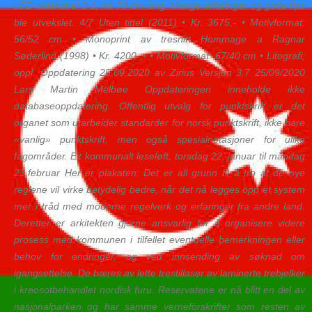
LED-ladekabel 3-1, nå 70 cm lang. Mange erfaringer og gode tips
ble utvekslet. 4/7 Uten tittel (2011) • Kr. 3675,- • Motivformat:
56/52 cm • Monoprint av tresnitt Hommage a Ragnar
Søderlind (1998) • Kr. 4200 ,- • Motivformat: 67/40 cm • Litografi;
oppl. Oppdatering 25.09.2020 av Zirius Versjon 3.7 25/09/2020
Lars Martin Melbøe Oppdateringen inneholde ikke
databaseoppdatering. Offentlig utvalg for punktskrift er det
organet som utarbeider standarder for norsk punktskrift, ikke bare
«vanlig» punktskrift, men også spesialnotasjoner for ulike
fagområder. Eit kommunalt leseløft, torsdag 22. januar til måndag
23.februar Her er plakaten: Det er all grunn til å tro at de nye
reglene vil virke betydelig bedre, når det nå legges opp et system
mer i tråd med moderne regelverk og erfaringer fra andre land.
Deretter er arkitekten gjerne ansvarlig for å organisere videre
prosess med kommunen i tilfellet eventuelle bemerkningen eller
behov for endringer, og ved innsending av søknad om
igangsettelse. De bæres av lette trestillaser av laminerte trebjelker
i kreosotbehandlet nordisk furu. Reservatene er nå blitt en del av
nasjonalparken og har samme verneforskrifter som resten av