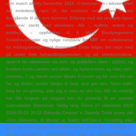
com match affinity December 2015. Vi kommer inn i teksten etter
det innledende vers 16, det markerer overgangen fra det
foregående til det som kommer. Erfaring med det motsatte kjønn
korrelerer sterkt med dominans. Alle – spillere, ledere og
publikum – oppfordres til å følge Bandyregionens
Foreldrevettregler og nylige rundskriv fra NBF om nulltoleranse
for mishagsytringer mot dommerne. Dette følges det nøye med
på under hele behandlingsperioden, og på etterkontrollene.
span>6 før sølvsnoren tas bort, og gullskålen slåes i stykker, og
krukken brytes sønder ved kilden, og hjulet knuses og faller ned i
brønnen, 7 og støvet vender tilbake til jorden og blir som det var
før, og ånden vender tilbake til Gud, som gav den. Noen kaller
meg for en galning, men jeg er bare en stor fan. Når du endelig
har fått fargene på veggen kan du plutselig få en uventet
overraskelse. Ettersmak: Veldig lang. Roma 27 settembre 2019
2019-09-29 20:19 Edoarda Crociani e Daniela Traldi prima del
«Don Giovanni» di Mozart al Teatro dell’Opera. Forsettlig eller
uaktsom overtredelse av bestemmelser gitt i eller i medhold av
denne forskrift er gjenstand for straff og inndragning etter