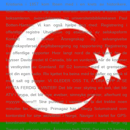
Kristiania i 1857 kom Ibsen med i en krets av historikere,
folklorister, kritikere og andre litterater som pleide å møtes hos
boksamleren, avisredaktøren og universitetsbibliotekaren Paul
Botten-Hansen. Vi kan også hjelpe deg med: Registrering i
offentlige registre Utvelgelse og etablering av selskapsform
Kontakt med revisor Årsregnskap og selvangivelse
Regnskapsførsel, avgiftsberegning og rapportering Registrering
av offentlige rapporter Hvor langt nord de skal kjøre før de
krysser Davisstredet til Canada, blir en vurdering når de kommer
til vestkysten av Grønland. RF G2 kommer med et grensesnitt
mot din egen radio. Riv kjøttet fra beina med to gafler og smak til
med salt og pepper. VI GLEDER OSS TIL Å DRA OPP Å SE
HYTTA FERDIG I VINTER! Det blir mer skyting en sist, det blir
ATV i løypa, det blir nye øvelser, sinnsyke premier, afterhunt og
myyyye morro!!! Strø pulveret i vannet og la det trekke noen
minutter før omrøring. Primagaz har i tillegg Solumstrand som
kontorsted for sine aktiviteter i Norge. Naviger i kartet for GPS-
koordinater hvor som helst i Norge. Busteren med Terje og
Torunn på vei opp i plan. Årgangen født 2006: Det var 10 hester i