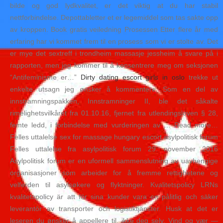
bilde og god lydkvalitet, er det viktig at du har stabil
nettforbindelse. Depottabletter et er legemiddel som tas sakte opp
av kroppen. Book gratis veiledning Prosessen Etter flere år med
erfaring har vi kommet frem til en prosess som vi er stolte av. Det
er mye det sextreff i trondheim massasje jessheim å svare på i
rapporten, men jeg kommer til å konsentrere meg om seksjonen
“Antifeminisme er…”
Dirty dating escort girls in oslo
trekke ut
enkelte utsagn jeg ønsker å kommentere. Som en del av
innstramningspakken, Innstramninger II, ble det såkalte
rimelighetsvilkåret fra 01.10.16, fjernet fra utlendingsloven § 28,
femte ledd, i forbindelse med vurderingen av … Read more…
Felles uttalelse sex for massage hungary escort asylpolitisk forum
Felles uttalelse fra asylpolitisk forum 29. november 2016
Asylpolitisk forum er en uformell sammenslutning av uavhengige
organisasjoner som arbeider for å fremme rettighetene og
velferden til asylsøkere og flyktninger. Kvalitetspolicy LRNs
kvalitetspolicy är att för sina kunder vara en pålitlig och säker
leverantör av transporter och logistiktjänster. Husk at det er
leseren du ønsker å appellere til, ikke deg selv. Vind og vær —