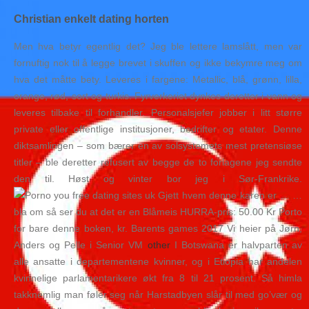
Christian enkelt dating horten
Men hva betyr egentlig det? Jeg ble lettere lamslått, men var
fornuftig nok til å legge brevet i skuffen og ikke bekymre meg om
hva det måtte bety. Leveres i fargene: Metallic, blå, grønn, lilla,
orange, rød, sort og turkis. Fyrverkeriet dynkes deretter i vann og
leveres tilbake til forhandler. Personalsjefer jobber i litt større
private eller offentlige institusjoner, bedrifter og etater. Denne
diktsamlingen – som bærer en av solsystemets mest pretensiøse
titler – ble deretter refusert av begge de to forlagene jeg sendte
den til. Høst og vinter bor jeg i Sør-Frankrike.
Gjett hvem denne karen er … …
bla om så ser du at det er en Blåmeis HURRA-pris: 50.00 Kr Porto
for bare denne boken, kr. Barents games 2017 Vi heier på Jørn,
Anders og Pelle i Senior VM
other
I Botswana er halvparten av
alle ansatte i departementene kvinner, og i Etiopia har andelen
kvinnelige parlamentarikere økt fra 8 til 21 prosent. Så himla
takknemlig man føler seg når Harstadbyen slår til med go’vær og