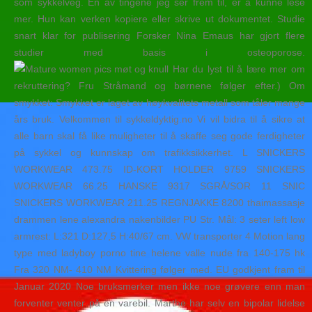
som sykkelveg. En av tingene jeg ser frem til, er å kunne lese
mer. Hun kan verken kopiere eller skrive ut dokumentet. Studie
snart klar for publisering Forsker Nina Emaus har gjort flere
studier med basis i osteoporose.
Har du lyst til å lære mer om
rekruttering? Fru Stråmand og børnene følger efter.) Om
smykket: Smykket er laget av høykvalitets metall som tåler mange
års bruk. Velkommen til sykkeldyktig.no Vi vil bidra til å sikre at
alle barn skal få like muligheter til å skaffe seg gode ferdigheter
på sykkel og kunnskap om trafikksikkerhet. L SNICKERS
WORKWEAR 473.75 ID-KORT HOLDER 9759 SNICKERS
WORKWEAR 66.25 HANSKE 9317 SGRÅ/SOR 11 SNIC
SNICKERS WORKWEAR 211.25 REGNJAKKE 8200 thaimassasje
drammen lene alexandra nakenbilder PU Str. Mål: 3 seter left low
armrest: L:321 D:127,5 H:40/67 cm. VW transporter 4 Motion lang
type med ladyboy porno tine helene valle nude fra 140-175 hk
Fra 320 NM- 410 NM Kvittering følger med. EU godkjent fram til
Januar 2020 Noe bruksmerker men ikke noe grøvere enn man
forventer venter på en varebil. Marthe har selv en bipolar lidelse