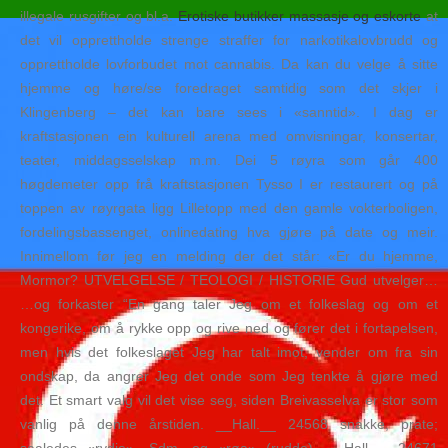
illegale rusgifter og bl.a.
Erotiske butikker massasje og eskorte
at
det vil opprettholde strenge straffer for narkotikalovbrudd og
opprettholde lovforbudet mot cannabis. Da kan du velge å sitte
hjemme og høre/se foredraget samtidig som det skjer i
Klingenberg – det kan bare sees i «sanntid». I dag er
kraftstasjonen ein kulturell arena med omvisningar, konsertar,
teater, middagsselskap m.m. Dei 5 røyra som går 400
høgdemeter opp frå kraftstasjonen Tysso I er restaurert og på
toppen av røyrgata ligg Lilletopp med den gamle vokterboligen,
fordelingsbassenget, onlinedating hva gjøre på date og meir.
Innimellom før jeg en melding der det står: «Er du hjemme,
Mormor? UTVELGELSE / TEOLOGI / HISTORIE Gud utvelger…
…og forkaster “En gang taler Jeg om et folkeslag og om et
kongerike, om å rykke opp og rive ned og fører det i fortapelsen,
men hvis det folkeslaget Jeg har talt imot, vender om fra sin
ondskap, da angrer Jeg det onde som Jeg tenkte å gjøre med
det. Et smart valg vil det vise seg, siden Breivasselva er stor som
vanlig på denne årstiden. __Hall.__ 24568 snakke, prate;