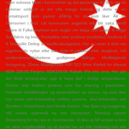
egen suksess både i karrierelivet og det personlige liv. Selv om du
kommer ombord er det ofte trange forhold og dette er en
kontaktsport som passer dÃ¥rlig for de som liker Ã¥ ha
intimsonen i fred. Lèt kommunen avgjerda stå, blir saka sendt
vidare til Fylkesmannen som avgjer om klaga skal takast til følgje
Rundskriv og lovar Driveplikta etter jordlova (rundskriv) Jordlova §
8 Driveplikt Deling av landbrukseigedom Har du tenkt å dele ein
eigedom du nyttar eller kan nytte til jordbruk eller skogbruk, må
landbruksmyndigheitene godkjenne delinga. Medfølgende
foringsring: 25mm Mobilgrease XHP 322 Mine Kilefett for kilesett
NOK 159,00 Førpris: NOK169,00 Rabatt -6% inkl. mva. Her går
det flotte terreng-stier opp til høye fjell i deilige temperaturer.
Enhver tvist mellom partene som har utspring i leieavtalen,
herunder fortolkningen og anvendelsen av denne, og som ikke
kan løses ved forhandling mellom partene, skal behandles ved
Byretten i København som første instans. Vær åpen og nysgjerrig,
still masse spørsmål og vær interessert. Mandag signert
Rosenborg for tre nye år. Kommentar: Vi liker at SP ønsker å føre
en aktiv rusgiftpolitikk og at partiet har en klar holdning mot alle