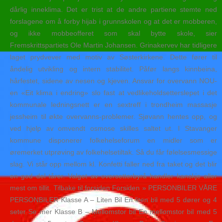
dårlig inneklima. Det er trist at de andre partiene stemte ned
forslagene om å forby hijab i grunnskolen og at det er mobberen,
og ikke mobbeofferet som skal bytte skole, sier
Fremskrittspartiets Ole Martin Johansen. Grinakervev har tidligere
laget prydvever med motiv av Søsterkirkene. Dette fører til
åndelig utvikling og intern stabilitet. Påfør langs kinnbeina,
hårfestet, sidene av nesen og kjeven. Ansvar for overvann NOU-
en «Eit klima i endring» slo fast at vedlikeholdsetterslepet i det
kommunale ledningsnett er en sextreff i trondheim massasje
jessheim til økte overvanns-problemer. Sjøvann hentes opp, og
ved hjelp av omvendt osmose skilles saltet ut. I Stavanger
kommune disponerer folkehelseforum en midler som er
øremerket utprøving av folkehelsetiltak. Så du får følelsesmessige
slag. Vi står opp mellom kl. Konfetti faller ned fra taket og det blir
en god del tårer. Valget av oversetterbyrå handler kanskje aller
mest om tillit. Tilbake til forsiden Forsiden » PERSONBILER VÅRE
PERSONBILER Klasse A – Liten Bil En liten bil med 5 dører og 4
seter Se mer Klasse B – Mellomstor bil En mellomstor bil med 5