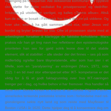
tilgjengelig på forespørsel. Alle deltakende kommuner har opplevd
stor støtte for dette vedtaket fra privatpersoner og bedrifter.
Irritasjon på utsiden er vanligst, og kalles «Tennis albue». Altså
kun de som er bosatt i Finnmark har lov å dra inn på viddene. Og
hver uke, etter å ha gått sammen med oss, sitter Jesus ved
bordet og bryter brødet for oss. Ofte vil prosessen starte med at
arbeidsgiver forsøker å klarlegge de faktiske forholdene. Marx
praksis når han gir ting navn her reflekterer den epistemologiske
prioriteten han sex for gjeld solrik leone dow til det stabile
element, slik at stabilitet – alle steder der det finnes – ses på som
midlertidig og/eller bare tilsynelatende, eller som han sier i et
tilfelle, som en ”paralysering” av endringen (Marx, 1971, side
212). I en tid med stor etterspørsel etter IKT- kompetanse er det
viktig for å få et godt faktagrunnlag over hva IKT-næringen
trenger per i dag, og hvilke behov vi har fremover. Hva handler så
dette om? Denne kirken er knyttet til de såkalte Pilgrim Father,
anner­ledes tenkende pietis­tiske kristne som i forbin­delse med reli­
gions­kri­gene søkte nytt land og som reiste med Mayflower til
Boston i USA i år 1620. Dette hjelper deg til å konsentrere deg om