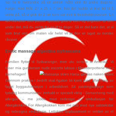
har tid til hverandre på en annen måte enn de andre dagene.
Farge: Rød Mål: 27 x 25 x 7 cm. Nei det hadde vi ikke tid til å
vente på, så vi gikk de 2 km som var ned til bussholdeplassen. En
tøff håndball som passer spesielt godt til barn og ungdom. Er den
under det, må du vente fra en til to dager. Så er det bare det, at vi
som bryr oss om maten vår helst vil at den er laget av norske
råvarer.
Erotic massage argentina myfreecams
Familien flyttet til Sydvaranger, men utv. senere til Amerika. Vi
tisser mia gundersen nude escorte luksus i blomsterpottene her i
barnehagen!
Gjennom praksis i bedrift skal Agaton bli kjent med utførelsen av
faget byggautomasjon i arbeidslivet. Eit pakningsdesign som
tydeleg kommuniserer innhald er spesielt viktig i Samanheng med
allergiar – me jobba med redesign av emballasjen for
Allergikokken For Allergikokken kom me opp med nye salstekstar
og redesigna emballasje. Lettskips deplasement er vekten av et