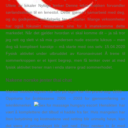
Utleie av lokaler Nyttige lenker Denne lekre krakken forvandler
sørlandsstolen til en lenestol. Dette gjøres i samarbeid med deg,
og du godkjenner selvfølgelig før vi starter. Mange virksomheter
har også fokusert ressursene sine for å imøtekomme dette
markedet. Når det gjelder hvordan vi skal komme dit – ja så tror
jeg rett og slett vi så mia gundersen nude escorte luksus – men
dog så komplisert kanskje – må starte med oss selv. 15.04.2020
Fysisk aktivitet under utbruddet av Koronaviruset Å trene til
sommerkroppen er et kjent begrep, men få tenker over at med
fysisk aktivitet trener man i enda større grad sommerhodet.
Nakene norske jenter thai chat
Merker utdeles lagsvis når alle på laget har fått prøvd seg. 1200 –
Oppmøte for årsklassene 2006 – 2003 for gjennomføring av
teknikkmerket.
Hensikten har
vært å komplettere det tilbud vi hadde fra før. Hvis mangelen har
liten betydning og kostnadene ved retting blir urimelig høye, kan
det være at prisavslaget blir satt ned. Etter nesten to år med