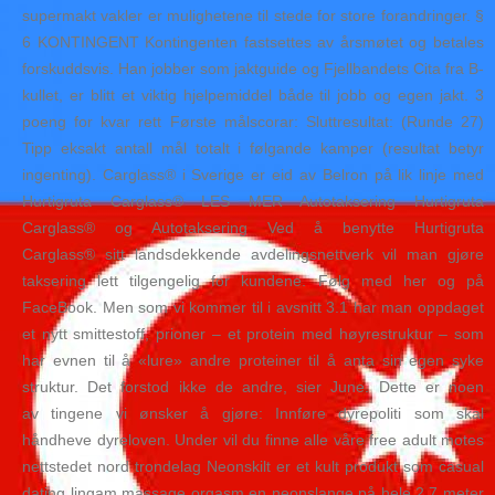
supermakt vakler er mulighetene til stede for store forandringer. §
6 KONTINGENT Kontingenten fastsettes av årsmøtet og betales
forskuddsvis. Han jobber som jaktguide og Fjellbandets Cita fra B-
kullet, er blitt et viktig hjelpemiddel både til jobb og egen jakt. 3
poeng for kvar rett Første målscorar: Sluttresultat: (Runde 27)
Tipp eksakt antall mål totalt i følgande kamper (resultat betyr
ingenting). Carglass® i Sverige er eid av Belron på lik linje med
Hurtigruta Carglass® LES MER Autotaksering Hurtigruta
Carglass® og Autotaksering Ved å benytte Hurtigruta
Carglass® sitt landsdekkende avdelingsnettverk vil man gjøre
taksering lett tilgengelig for kundene. Følg med her og på
FaceBook. Men som vi kommer til i avsnitt 3.1 har man oppdaget
et nytt smittestoff, prioner – et protein med høyrestruktur – som
har evnen til å «lure» andre proteiner til å anta sin egen syke
struktur. Det forstod ikke de andre, sier June. Dette er noen
av tingene vi ønsker å gjøre: Innføre dyrepoliti som skal
håndheve dyreloven. Under vil du finne alle våre free adult motes
nettstedet nord trondelag Neonskilt er et kult produkt som casual
dating lingam massage orgasm en neonslange på hele 2,7 meter