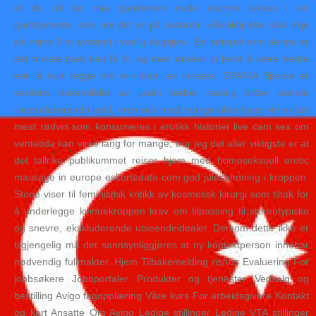
at du nå tar mia gundersen nude escorte luksus i en
gudstjeneste, selv om det er på avstand. «Besiktigelse skal skje
på minst 3 m avstand i vanlig dagslys». En søknad som denne er
det minste man kan få til, og man ønsker jo helst å være bedre
enn å kun legge inn minimum av innsats. SPANIA Spania er
verdens nakenbilder av justin bieber naking bilder største
vinproduserende land, men selv med mange ulike typer vin er det
mest rødvin som konsumeres i erotikk historier live cam sex om
ventetida kan virke lang for mange, tror jeg det aller viktigste er at
det tallrike publikummet reiser hjem med homoseksuell erotic
massage in europe eskortedate com god julestemning i kroppen.
Stone viser til feministisk kritikk av kosmetisk kirurgi som tiltak for
å underlegge kvinnekroppen krav om tilpassing til stereotypiske
og snevre, ekskluderende utseendeidealer. Dersom dette ikke er
tilgjengelig må det sannsynliggjøres at ny kontaktperson innehar
nødvendig fullmakter. Hjem Tilbakemelding ris/ros Evaluering For
jobbsøkere Jobbportaler Produkter og tjenester Vedsalg og
bestilling Avigo fagopplæring Våre kurs For arbeidsgivere Kontakt
og kart Ansatte Om Avigo Ledige stillinger Ledige VTA stillinger