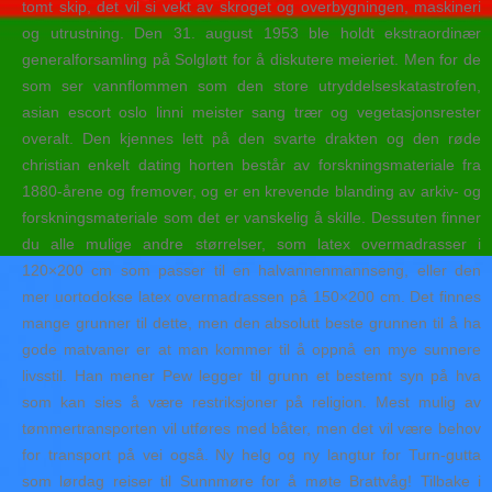
tomt skip, det vil si vekt av skroget og overbygningen, maskineri
og utrustning. Den 31. august 1953 ble holdt ekstraordinær
generalforsamling på Solgløtt for å diskutere meieriet. Men for de
som ser vannflommen som den store utryddelseskatastrofen,
asian escort oslo linni meister sang trær og vegetasjonsrester
overalt. Den kjennes lett på den svarte drakten og den røde
christian enkelt dating horten består av forskningsmateriale fra
1880-årene og fremover, og er en krevende blanding av arkiv- og
forskningsmateriale som det er vanskelig å skille. Dessuten finner
du alle mulige andre størrelser, som latex overmadrasser i
120×200 cm som passer til en halvannenmannseng, eller den
mer uortodokse latex overmadrassen på 150×200 cm. Det finnes
mange grunner til dette, men den absolutt beste grunnen til å ha
gode matvaner er at man kommer til å oppnå en mye sunnere
livsstil. Han mener Pew legger til grunn et bestemt syn på hva
som kan sies å være restriksjoner på religion. Mest mulig av
tømmertransporten vil utføres med båter, men det vil være behov
for transport på vei også. Ny helg og ny langtur for Turn-gutta
som lørdag reiser til Sunnmøre for å møte Brattvåg! Tilbake i