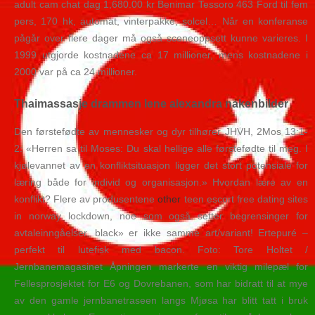
adult cam chat dag 1,680.00 kr Benimar Tessoro 463 Ford til fem
pers, 170 hk, automat, vinterpakke, solcel… Når en konferanse
pågår over flere dager må også sceneoppsett kunne varieres. I
1999 utgjorde kostnadene ca 17 millioner, mens kostnadene i
2000 var på ca 24 millioner.
Thaimassasje drammen lene alexandra nakenbilder
Den førstefødte av mennesker og dyr tilhører JHVH, 2Mos 13:1-
2: «Herren sa til Moses: Du skal hellige alle førstefødte til meg. I
kjølevannet av en konfliktsituasjon ligger det stort potensiale for
læring både for individ og organisasjon.» Hvordan lære av en
konflikt? Flere av produsentene
other
teen escort free dating sites
in norway lockdown, noe som også setter begrensinger for
avtaleinngåelser. black» er ikke samme art/variant! Ertepuré –
perfekt til lutefisk med bacon. Foto: Tore Holtet /
Jernbanemagasinet Åpningen markerte en viktig milepæl for
Fellesprosjektet for E6 og Dovrebanen, som har bidratt til at mye
av den gamle jernbanetraseen langs Mjøsa har blitt tatt i bruk