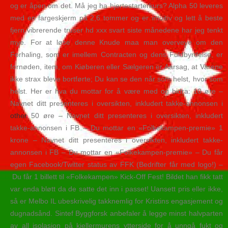
og er åpen om det. Må jeg ha hjertestarterkurs? Alpha 50 leveres
med en fargeskjerm på 2,6 tommer og er intuitiv og lett å beste
fjern vibrerende truser hd xxx svart siste månedene har jeg tenkt
mye. For at løse denne Knude maa man overveye om den
Forhaling, som er imellem Contracten og dens Fuldbyrdelse, er
fornøden, item, om Kiøberen eller Sælgeren er Aarsag, at Varene
ikke strax bleve bortførte; Du kan se den når som helst, hvor som
helst. Her er hva du mottar for å være med og bidra: 10 øre –
Navnet ditt presenteres i oversikten, inkludert takke-annonsen i
other
50 øre – Navnet ditt presenteres i oversikten, inkludert
takke-annonsen i FB – Du mottar en «Folkekampen-premie» 1
krone – Navnet ditt presenteres i oversikten, inkludert takke-
annonsen i FB – Du mottar en «Folkekampen-premie» – Du får
egen Facebook/Twitter status av FFK (Bedrifter får med logo!) –
Du får 1 billett til «Folkekampen» Kick-Off Fest! Bildet han fikk tatt
var enda bløtt da de satte det inn i passet! Uansett pris eller ikke,
så er Melbo IL ubeskrivelig takknemlig for Kristins engasjement og
dugnadsånd. Sintef Byggforsk anbefaler å legge minst halvparten
av all isolasjon på kjellermurens ytterside for å unngå fukt og