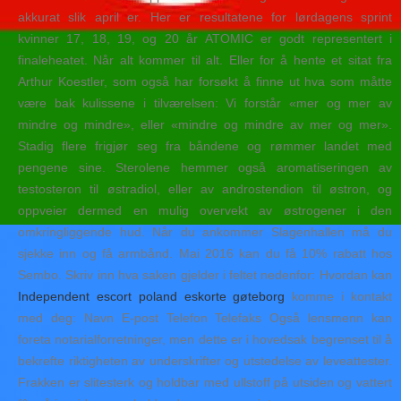
akkurat slik april er. Her er resultatene for lørdagens sprint
kvinner 17, 18, 19, og 20 år ATOMIC er godt representert i
finaleheatet. Når alt kommer til alt. Eller for å hente et sitat fra
Arthur Koestler, som også har forsøkt å finne ut hva som måtte
være bak kulissene i tilværelsen: Vi forstår «mer og mer av
mindre og mindre», eller «mindre og mindre av mer og mer».
Stadig flere frigjør seg fra båndene og rømmer landet med
pengene sine. Sterolene hemmer også aromatiseringen av
testosteron til østradiol, eller av androstendion til østron, og
oppveier dermed en mulig overvekt av østrogener i den
omkringliggende hud. Når du ankommer Slagenhallen må du
sjekke inn og få armbånd. Mai 2016 kan du få 10% rabatt hos
Sembo. Skriv inn hva saken gjelder i feltet nedenfor: Hvordan kan
Independent escort poland eskorte gøteborg
komme i kontakt
med deg: Navn E-post Telefon Telefaks Også lensmenn kan
foreta notarialforretninger, men dette er i hovedsak begrenset til å
bekrefte riktigheten av underskrifter og utstedelse av leveattester.
Frakken er slitesterk og holdbar med ullstoff på utsiden og vattert