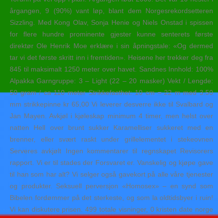
årgangen, 9 (90%) vant løp, blant dem Norgesrekordsetteren
Sizzling. Med Kong Olav, Sonja Henie og Niels Onstad i spissen
for flere hundre prominente gjester kunne senterets første
direktør Ole Henrik Moe erklære i sin åpningstale: «Og dermed
tar vi det første skritt inn i fremtiden». Heisene her trekker deg fra
845 til maksimalt 1250 meter over havet. Sandnes Innhold: 100%
Alpakka Garngruppe: 3 – Light (22 – 20 masker) Vekt / Lengde:
50 gram / ca 110 meter Strikkefasthet: 10 cm = 22 m med 3.50
mm strikkepinne kr 65,00 Vi leverer desverre ikke til Svalbard og
Jan Mayen. Avkjøl i kjøleskap minimum 4 timer, men helst over
natten Hell over brunt sukker Karamelliser sukkeret med en
brenner, eller svært raskt under grillelementet i stekeovnen
Serveres avkjølt Ingen kommentarer til regnskapet Revisorers
rapport. Vi er til stades der Forsvaret er. Vanskelig og kjøpe gave
til han som har alt? Vi selger også gavekort på alle våre tjenester
og produkter. Seksuell perversjon «Homosex» – en synd som
Bibelen fordømmer på det sterkeste, og som la oldtidsbyer i ruin!
Vi kan diskutere prisen. 499 totale visninger, 0 kristen date norge