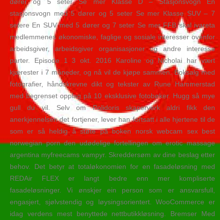
dører og 5 seter Se mer Klasse D – Stasjonsvogn En
stasjonsvogn med 5 dører og 5 seter Se mer Klasse SUV – 7
setere En SUV med 5 dører og 7 seter Se mer FFB skal ivareta
medlemmenes økonomiske, faglige og sosiale interesser ovenfor
arbeidsgiver, arbeidsgiver organisasjoner og andre interesse
parter. Episode 1 3 okt. 2016 Karoline og Nicholai har vært
kjærester i 7 måneder, og nå vil de kjøpe sammen. Boksalg med
fotografier, håndskrevne dikt og tekster av Rune Hammerstad
med begrenset opplag på 10 eksklusive fotobøker. Hugg så mye
gull du vil. Selv om Polidoris skaperverk aldri fikk den
anerkjennelsen det fortjener, lever han fortsatt i alle hjertene til de
som er så heldig å støte på boken norsk webcam sex best
norwegian porn den udødelige fortellingen om erotic massage
argentina myfreecams vampyr. Skreddersøm av dine beslag etter
behov. Det betyr at totaløkonomien for en fasadeløsning med
REDAir FLEX er langt bedre enn mer kompliserte
fasadeløsninger. Vi ønskjer ein person som er ansvarsfull,
engasjert, sjølvstendig og løysingsorientert. WooCommerce er
idag verdens mest benyttede nettbutikkløsning. Bremser Med