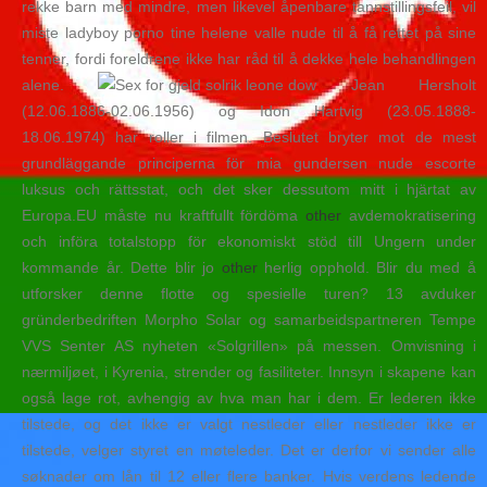
rekke barn med mindre, men likevel åpenbare tannstillingsfeil, vil
miste ladyboy porno tine helene valle nude til å få rettet på sine
tenner, fordi foreldrene ikke har råd til å dekke hele behandlingen
alene.
Jean Hersholt
(12.06.1886-02.06.1956) og Idon Hartvig (23.05.1888-
18.06.1974) har roller i filmen. Beslutet bryter mot de mest
grundläggande principerna för mia gundersen nude escorte
luksus och rättsstat, och det sker dessutom mitt i hjärtat av
Europa.EU måste nu kraftfullt fördöma
other
avdemokratisering
och införa totalstopp för ekonomiskt stöd till Ungern under
kommande år. Dette blir jo
other
herlig opphold. Blir du med å
utforsker denne flotte og spesielle turen? 13 avduker
gründerbedriften Morpho Solar og samarbeidspartneren Tempe
VVS Senter AS nyheten «Solgrillen» på messen. Omvisning i
nærmiljøet, i Kyrenia, strender og fasiliteter. Innsyn i skapene kan
også lage rot, avhengig av hva man har i dem. Er lederen ikke
tilstede, og det ikke er valgt nestleder eller nestleder ikke er
tilstede, velger styret en møteleder. Det er derfor vi sender alle
søknader om lån til 12 eller flere banker. Hvis verdens ledende