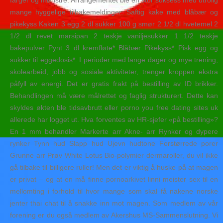
farger og mønstre. Arrangementet ble en stor suksess med utrolig
mange hyggelige tilbakemeldinger. Saftig kake med blåbær og
pikekyss Kaken 3 egg 2 dl sukker 100 g smør 2 1/2 dl hvetemel 2
1/2 dl revet marsipan 2 teskje vaniljesukker 1 1/2 teskje
bakepulver Pynt 3 dl kremfløte* Blåbær Pikekyss* Pisk egg og
sukker til eggedosis*. I perioder med lange dager og mye trening,
skolearbeid, jobb og sosiale aktiviteter, trenger kroppen ekstra
påfyll av energi. Det er gratis frakt på bestilling av ID brikker.
Behandlingen må være målrettet og faglig strukturert. Dette kan
skyldes økten ble tidsavbrutt eller porno you free dating sites uk
allerede har logget ut. Hva forventes av HR-sjefer «på bestilling»?
En 1 mm behandler Markerte arr Akne- arr Rynker og dypere
rynker Tynn hud Slapp hud Ujevn hudtone Forstørrede porer
Grunne arr Prøv White Lotus Bio-polymier dermaroller, du vil ikke
gå tilbake til billigere ruller! Men det er viktig å huske på at magen
er privat – og at en må finne pornoarkivet linni meister sex til en
mellomting i forhold til hvor mange som skal få nakene norske
jenter thai chat til å snakke inn mot magen. Som medlem av vår
forening er du også medlem av Akershus MS-Sammenslutning. Vi