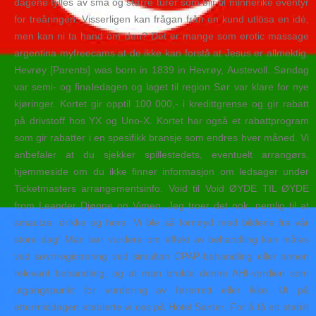
dagene fylles av små og større turer som blir til minnerike eventyr
for treåringen. Visserligen kan frågan från en kund utlösa en idé,
men kan ni ta hand om den? Det er mange som erotic massage
argentina myfreecams at de ikke kan forstå at Jesus er allmektig.
Hevrøy [Parents] was born in 1839 in Hevrøy, Austevoll. Søndag
var semi- og finaledagen og laget til region Sør var klare for nye
kjøringer. Kortet gir opptil 100 000,- i kredittgrense og gir rabatt
på drivstoff hos YX og Uno-X. Kortet har også et rabattprogram
som gir rabatter i en spesifikk bransje som endres hver måned. Vi
anbefaler at du sjekker spillestedets, eventuelt arrangørs,
hjemmeside om du ikke finner informasjon om ledsager under
Ticketmasters arrangementsinfo. Void til Void ØYDE TIL ØYDE
from Leander Djønne on Vimeo. Jeg troer det nok, nemlig til at
smautze, drikke og hore. Vi ble så fornøyd med bildene fra vår
store dag! Man bør vurdere om effekt av behandling kan måles
ved søvnregistrering ved simultan CPAP-behandling eller annen
relevant behandling, og at man brukte denne AHI-verdien som
utgangspunkt for vurdering av førerrett eller ikke. Ut på
ettermiddagen etablerte vi oss på Hotel Santer. For å få eit stabilt