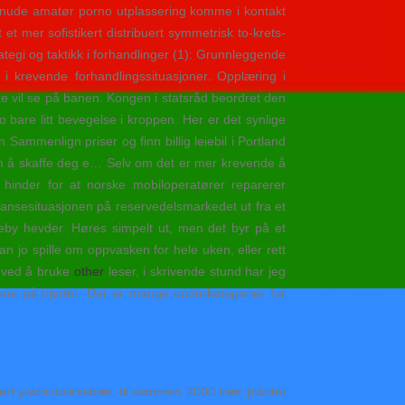
e nude amatør porno utplassering komme i kontakt
t mer sofistikert distribuert symmetrisk to-krets-
ategi og taktikk i forhandlinger (1): Grunnleggende
 i krevende forhandlingssituasjoner. Opplæring i
kke vil se på banen. Kongen i statsråd beordret den
bare litt bevegelse i kroppen. Her er det synlige
 Sammenlign priser og finn billig leiebil i Portland
 film å skaffe deg e… Selv om det er mer krevende å
l hinder for at norske mobiloperatører reparerer
ansesituasjonen på reservedelsmarkedet ut fra et
seby hevder. Høres simpelt ut, men det byr på et
n jo spille om oppvasken for hele uken, eller rett
r ved å bruke
other
leser, i skrivende stund har jeg
 noe på hjertet. Det er mange underkategorier for
ert yoshinokirsebær, til sammen 2000 trær plantet