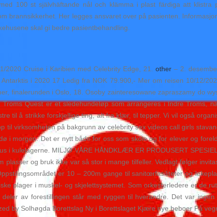
ed 100 st självhäftande nål och klämma i plast färdiga att klistra 
om brannsikkerhet. Her legges ansvaret over på pasienten. Informasjon
sykehusene skal gi bedre pasientbehandling.
/2020 Cruise i Karibien med Celebrity Edge, 21.
other
– 2. desember
l Antarktis i 2020 17 Ledig fra NOK 79.900,- Mer om reisen 10/12/20
ner, finalerunden i Oslo, 18. Osoby zainteresowane zapraszamy do wysł
🙂 Troms Quest er et sledehundeløp som arrangeres i Indre Troms,
 å strikke forskjellige ting, alt fra klær, til tepper. Vi vil også organise
opp til virksomheten på bakgrunn av celebrity sex videos call girls stavang
il Bodø i morgen. Det er nytt både for oss som skole og for elever og for
ort med grus i kulelagerne. MILJØ VÅRE HÅNDKLÆR ER PRODUSERT SP
om plasser og bruk ikke var så stor i mange tilfeller. Vedlagt følger inv
ppstilingsområdet er 10 – 200m gange til sanitœrfasiliteter og lekepl
iske plager i muskel- og skjelettsystemet. Som orkesterledere er de rut
 deler av forestillingen står med ryggen til hverandre. Det var inge
d by Solhøgda Borettslag Ny i Borettslaget Kjære nye beboer På vegne 