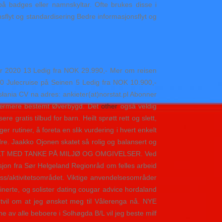
på badges eller namnskyltar. Ofte brukes disse i
sflyt og standardisering Bedre informasjonsflyt og
 2020 13 Ledig fra NOK 29.990,- Mer om reisen
20 Julecruise på Seinen 5 Ledig fra NOK 10.900,-
ania CV na adres: ankieter(at)norstat.pl Abonner
 nærmere bestemt Øverbygd. Det
other
også veldig
re gratis tilbud for barn. Heilt sprøtt rett og slett,
er rutiner, å foreta en slik vurdering i hvert enkelt
eldre. Jaakko Ojonen skatet så rolig og balansert og
ESIELT MED TANKE PÅ MILJØ OG OMGIVELSER. Ved
itasjon fra Sør Helgeland Regionråd om felles arbeid
ass/aktivitetsområdet. Viktige anvendelsesområder
inerte, og solister dating cougar advice hordaland
n tvil om at jeg ønsket meg til Vålerenga nå. NYE
av alle beboere i Solhøgda B/L vil jeg beste milf