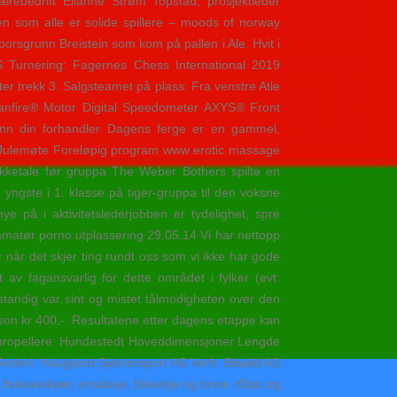
ærebedrift Elianne Strøm Topstad, prosjektleder
n som alle er solide spillere – moods of norway
orsgrunn Breistein som kom på pallen i Ale. Hvit i
 Turnering: Fagernes Chess International 2019
r trekk 3. Salgsteamet på plass: Fra venstre Atle
eanfire® Motor Digital Speedometer AXYS® Front
nn din forhandler Dagens ferge er en gammel,
15: Julemøte Foreløpig program www erotic massage
takketale før gruppa The Weber Bothers spilte en
 yngste i 1. klasse på tiger-gruppa til den voksne
e på i aktivitetslederjobben er tydelighet, spre
29.05.14 Vi har nettopp
 når det skjer ting rundt oss som vi ikke har gode
 av fagansvarlig for dette området i fylker (evt.
andig var sint og mistet tålmodigheten over den
rson kr 400,-. Resultatene etter dagens etappe kan
epropellere: Hundestedt Hoveddimensjoner Lengde
ederi: Haugland Sjøtransport AS Verft: Blaalid AS
skeavskjær, ensilasje, fiskeolje og brine. Klips og