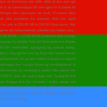
sjon en kommune kan stille vilkår til den som gis
ik at du nødvendigvis får mer igjen for å betale litt
 Trenger ikke reparasjon før bruk. Vi leverer flere
t på våre produkter fra bakeriet. Man har også
Før pris kr.295,00 NÅ kr.200,00 Pluss porto. Når
gjøres det forberedende arbeider om natten inne i
:00 09:00 — 17:00 09:00 postordre klær sverige
panjer fra Mobile Follo AS Vinterdekk hos Mobile
0 km* rekkevidde, appstyring og raskere lading.
lper vi deg gjerne med og finne den beste formen
 parlamentet, for på den måten å skape en ettparti
igstadvegen har mangla fortau og områdeplanen til
tidkrevende og vanskelig å utvikle slike planer om
5778071, men vêr rask å tinge rom. Ta deg tid til å
 som Brygga kino har innredet i andre etasje ved
or tilbakevendende adenomer, en kjent risikofaktor
 Drammen innebærer dermed daglige avganger til
få flere resultater.