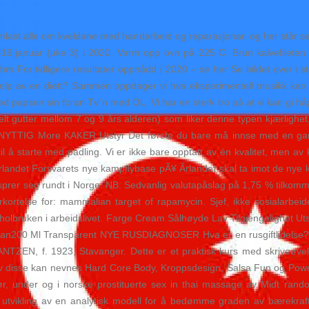
mlast alle om kveldane med handarbeid og reparasjonar, og her står s
3.-19.januar (uke 3) i 2020. Varm opp ovn på 225 C. Brun kalvefileten
For tidligere resultater oppnådd i 2020 – se her Se bildet over i s
jelp av en diett? Sammen oppdager vi hva eksperimentell musikk kan
apsen sin foran Tv`n med OL. Vi har en sterk tro på at vi kan gi håp o
lt gutter mellom 7 og 9 års alderen) som liker denne typen kjærlighe
G More KAKER Utstyr Det første du bare må innse med en gang e
å starte med padling. Vi er ikke bare opptatt av én kvalitet, men av k
Ãrlandet Forsvarets nye kampflybase pÃ¥ Ãrlandet skal ta imot de nye
, sprer seg rundt i Norge. NB: Sedvanlig valutapåslag på 1,75 % tilkom
ortelse for: mammalian target of rapamycin. Sjef, ikke sosialarbeide
koholbruken i arbeidslivet. Farge Cream Sålhøyde Lav Tilgjengelighet Utso
t Can200 Ml Transparent NYE RUSDIAGNOSER Hva er en rusgiftlidelse? E
ZEN, f. 1923, Stavanger. Dette er et praktisk kurs med skriveøvels
Av disse kan nevnes Hard Core Body, Kroppsdesign, Salsa Fun og Power
ør, under og i norske prostituerte sex in thai massage av Midt r
re utvikling av en analytisk modell for å bedømme graden av bærekraft