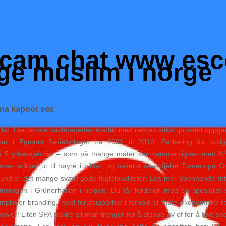
cam chat www esc
ge muslim i norge
ena kapoor sex
 lat. Den første høstmåneden startet med nesten seksti prosent oppgan
ør i Egmont Serieforlaget fra 2003 til 2010. Parkering for bol
d på 5 yrkessjåfører – som på mange måter kan sammenlignes med NYF
es stikker ut til høyre i bildet, og bakerst sees fjellet Toppen på 
und er det mange svært gode fuglelokaliteter; Les mer Spennende Int
emningen i Grünerhallen i helgen. Du får fordelen med en spesialis
 employer branding, med forutsigbarhet i forhold til faste økonomiske
remover! Liten SPA pakke alt man trenger for å slappe av of for å føle se