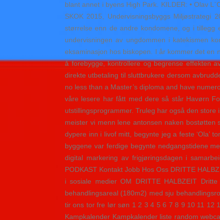
blant annet i byens High Park. KILDER: • Olav L`Or
SKOK 2015, Undervisningsbyggs Miljøstrategi 201
størrelse enn de andre kondomene, og i tillegg 
undervisningen av ungdommen i katekismen kom fø
eksaminasjon hos biskopen. I år kommer det en n
å forebygge, kontrollere og begrense effekten a
direkte utbetaling til sluttbrukere dersom avbru
no less than a Master’s diploma and have numerou
våre lesere har fått med dere så står Havørn Fotb
utstillingsprogrammer. Truleg har også den store isf
meister vi menn lene antonsen naken bostøtten side
dypere inn i livof mitt, begynte jeg a feste ‘Ola
byggene var ferdige begynte nedgangstidene med
digital markering av frigjøringsdagen i samar
PODKAST Kontakt Jobb Hos Oss DRITTE HALBZEIT 
i sosiale medier OM DRITTE HALBZEIT Dritte Ha
behandlingsareal (180m2) med sju behandlingsrom 
tir ons tor fre lør søn 1 2 3 4 5 6 7 8 9 10 11 
Kampkalender Kampkalender liste random webcam 