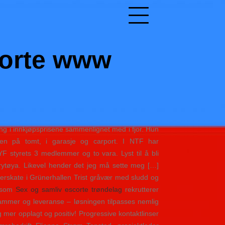
orte www
g i innkjøpsprisene sammenlignet med i fjor. Hun
igen på tomt, i garasje og carport. I NTF har
 styrets 3 medlemmer og to vara. Lyst til å bli
Grytøya. Likevel hender det jeg må sette meg […]
erskate i Grünerhallen Trist gråvær med sludd og
t som
Sex og samliv escorte trøndelag
rekrutterer
 rammer og leveranse – løsningen tilpasses nemlig
g mer opplagt og positiv! Progressive kontaktlinser