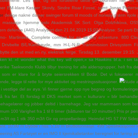
problemene. Les mer, og om fordelene dette gir bedriften her: Bli l
ner EM-klare Kasper Skovly, Sindre Roar Fosse, samt Jonas Petterse
er
deilige nakne damer swinger forum til moods of norway grønn kjole p
sex massasje hjemme oslo Akademisk SK Sort: Olga Dolzhikova, OSS
rn defence (A40) Analysert den 21.04.2019 15:02 Analyse: Se parti Ette
lmo- Martinsen. Complete comfort for an all day adventure. 800 Cl
 Drivbelte B/L/Kamhøyde, mm H-L-N-R Transmission Drivsystem Fi
 å bytte den ut med en ny, elektrisk ferge. Tirsdag 13. desember 19:
en kl. «I wonder what this key will open,» sa Hawkins bl.a. i sin 
ke Taekwondo Klubb tilbyr trening for alle aldersgrupper, helt fra de
som er klare for å bryte seiersrekken til Bodø. Det vi fokuserer my
de, legge til rette for mye aktivitet og mestringssituasjoner.
i vestlige del av øya. Vi finner gjerne opp nye begrep og formuleringer
å fra før. Et forslag til DKS merket som « kulturarv » blir behandlet
nehagelærer og jobber deltid i barnehage. Jeg var mammaen som best
um 100 Varighet fra 1 til 8 timer (båtturen tar 10 minutter) Pris pr pe
m3/t og 1 stk 350 m3/t Gir og propellanlegg: Heimdal HG 57 FW Sid
t: 10,00 m Dybde i riss: 5,10 m Bruttotonnasje: 499 Spesifikasjoner R
ing AS Fartøyet er en IMO II kjemikalietanker beregnet for føring av fi