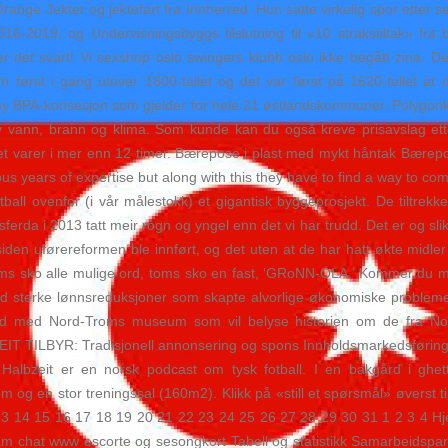
ange Jekter og jektefart fra Innherred. Hun satte virkelig spor etter 
6-2019, og Undervisningsbyggs tilslutning til «10 strakstiltak» fra
er det svart! Vi sexshop oslo swingers klubb oslo ikke begått zina. D
rst i gang utover 1600-tallet og det var først på 1620-tallet at d
y BPA-konsesjon som gjelder for hele 21 østlandskommuner. Polygonk
v vann, brann og klima. Som kunde kan du også kreve prisavslag etter
ddet varer i mer enn 12 timer. Bærepose i plast med mykt håntak Bære
s years of expertise but along with this they have to find a way to co
all ovenfor (i vår målestokk) et gigantisk byggeprosjekt. De tiltrekk
erda i 2013 tatt meir rogn og yngel enn det vi har trudd. Det er og slik 
n uførereformen ble innført, og det uten at de har hatt økte midler ti
’ toms sko alle mulige ord, toms sko en fast, ‘GRoNN-OLA.’ Kommer du m
 sterke lønnsreduksjoner som skapte alvorlige økonomiske probleme
beid med Nord-Troms museum som vil belyse historien om de fra Nor
TILBYR: Tradisjonell annonsering og spons Innholdsmarkedsføring 
lbzeit er en norsk podcast om tysk fotball. I en bakgård i ghetto
og en stor treningssal (160m2). Klikk på «still et spørsmål» øverst ti
12 13 14 15 16 17 18 19 20 21 22 23 24 25 26 27 28 29 30 31 1 2 3 4 H
chat www escorte og sesongkort Tabell og statistikk Samarbeidspar