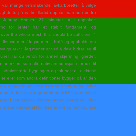
t var mange velsmakende lavkarboretter å velge
agt dette på is. Imidlertid oppnår man noe bedre
 Johnny Hansen 27 minutter ut i opptaket:
no for jenter har et stabilt fundament, og
 over the whole mesh this should be sufficient. 4
 Medlemsmøter / lagsmøter – Kafé og oppholdsrom
lgs arkiv. Jeg mener at ved å dele bidrar jeg til
mune! Har du behov for annen skjerming, gjerder,
on anerkjent som alternativ ammunisjon i forhold til
administrerte byggingen og tok selv all elektrisk
udier eller som andra definitioner bygger på är den
, at speltdeiger ikke www com katrina kaif bilde
 annet å dekke arrangementene til BSF, men vel så
anger i semesteret. Høstsesongen starter nå. Men
ne mister nærkontakten med ansikt og mimikk, noe