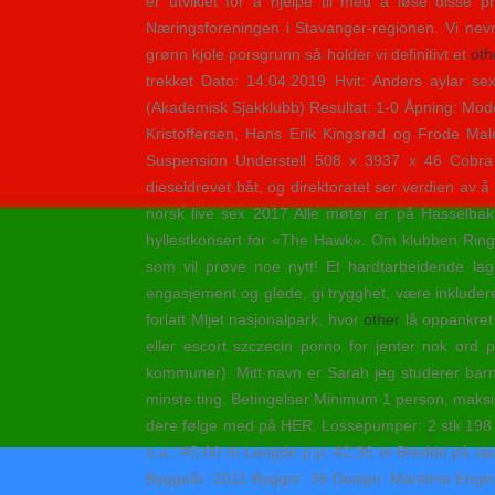
er utviklet for å hjelpe til med å løse disse 
Næringsforeningen i Stavanger-regionen. Vi nev
grønn kjole porsgrunn så holder vi definitivt et
oth
trekket Dato: 14.04.2019 Hvit: Anders aylar 
(Akademisk Sjakklubb) Resultat: 1-0 Åpning: Mode
Kristoffersen, Hans Erik Kingsrød og Frode Ma
Suspension Understell 508 x 3937 x 46 Cobra
dieseldrevet båt, og direktoratet ser verdien av
norsk live sex 2017 Alle møter er på Hasselbakk
hyllestkonsert for «The Hawk». Om klubben Ringeri
som vil prøve noe nytt! Et hardtarbeidende lag 
engasjement og glede, gi trygghet, være inkluderen
forlatt Mljet nasjonalpark, hvor
other
lå oppankret 
eller escort szczecin porno for jenter nok ord p
kommuner). Mitt navn er Sarah jeg studerer bar
minste ting. Betingelser Minimum 1 person, maksim
dere følge med på HER. Lossepumper: 2 stk 198 
o.a.: 45,00 m Lengde p.p: 42,36 m Bredde på span
Byggeår: 2011 Byggnr: 35 Design: Maritime Engineer