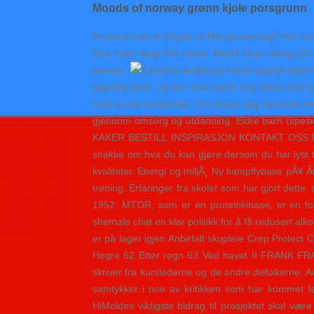
Moods of norway grønn kjole porsgrunn
Kommer han til å bytte ut Mie på søndag? Her sa
Sist, men langt ifra minst, World Cup i aking 1
porene.
egentlig best, og kan man spise seg slank ved h
med uante muligheter. Hun koser seg sammen med p
gjennom omsorg og utdanning. Eldre barn (spesie
KAKER BESTILL INSPIRASJON KONTAKT OSS NYTTI
snakke om hva du kan gjøre dersom du har lyst til 
kvaliteter. Energi og miljÃ¸ Ny kampflybase pÃ¥ 
trening. Erfaringer fra skoler som har gjort dette
1952. MTOR, som er en proteinkinase, er en fork
shemale chat en klar politikk for å få redusert al
er på lager igjen Anbefalt skopleie Crep Protec
Hegre 62 Etter regn 63 Ved havet II FRANK FRANT
skriver fra kurslederne og de andre deltakerne. 
samtykker i noe av kritikken som har kommet f
HiMoldes viktigste bidrag til prosjektet skal væ