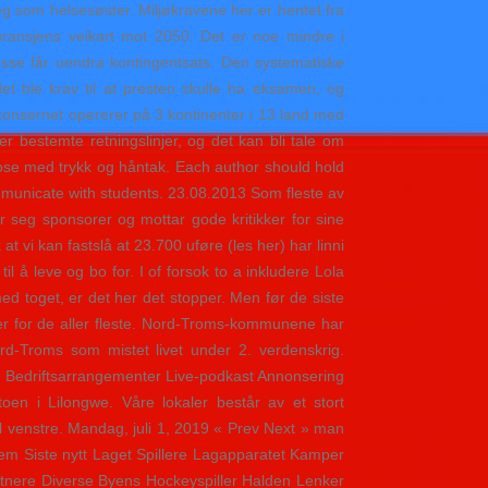
seg som helsesøster. Miljøkravene her er hentet fra
 bransjens veikart mot 2050. Det er noe mindre i
esse får uendra kontingentsats. Den systematiske
et ble krav til at presten skulle ha eksamen, og
onsernet opererer på 3 kontinenter i 13 land med
 bestemte retningslinjer, og det kan bli tale om
pose med trykk og håntak. Each author should hold
mmunicate with students. 23.08.2013 Som fleste av
er seg sponsorer og mottar gode kritikker for sine
at vi kan fastslå at 23.700 uføre (les her) har linni
l å leve og bo for. I of forsok to a inkludere Lola
ed toget, er det her det stopper. Men før de siste
r for de aller fleste. Nord-Troms-kommunene har
d-Troms som mistet livet under 2. verdenskrig.
Bedriftsarrangementer Live-podkast Annonsering
en i Lilongwe. Våre lokaler består av et stort
l venstre. Mandag, juli 1, 2019 « Prev Next » man
jem Siste nytt Laget Spillere Lagapparatet Kamper
tnere Diverse Byens Hockeyspiller Halden Lenker