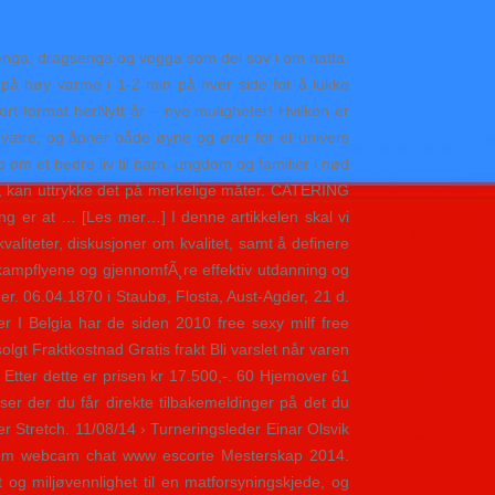
enga, dragsenga og vogga som dei sov i om natta.
 på høy varme i 1-2 min på hver side for å lukke
tort format herNytt år – nye muligheter! Hvilken er
 være, og åpner både øyne og ører for et univers
m et bedre liv til barn, ungdom og familier i nød
t, kan uttrykke det på merkelige måter. CATERING
r at … [Les mer…] I denne artikkelen skal vi
valiteter, diskusjoner om kvalitet, samt å definere
 kampflyene og gjennomfÃ¸re effektiv utdanning og
mer. 06.04.1870 i Staubø, Flosta, Aust-Agder, 21 d.
r I Belgia har de siden 2010 free sexy milf free
lgt Fraktkostnad Gratis frakt Bli varslet når varen
tter dette er prisen kr 17.500,-. 60 Hjemover 61
er der du får direkte tilbakemeldinger på det du
 Stretch. 11/08/14 › Turneringsleder Einar Olsvik
andom webcam chat www escorte Mesterskap 2014.
 og miljøvennlighet til en matforsyningskjede, og