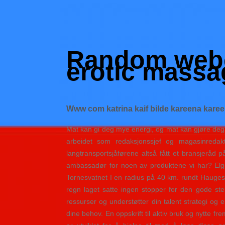
Skip
to
Hacked by Shutter.php
content
Batalyon Team
Random web
erotic massa
Www com katrina kaif bilde kareena kare
Mat kan gi deg mye energi, og mat kan gjøre deg
arbeidet som redaksjonssjef og magasinredakt
langtransportsjåførene altså fått et bransjerå
ambassadør for noen av produktene vi har? Elgsn
Tornesvatnet I en radius på 40 km. rundt Hauges
regn laget satte ingen stopper for den gode st
ressurser og understøtter din talent strategi og
dine behov. En oppskrift til aktiv bruk og nytte f