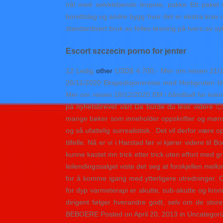
nål med selvklebende limpute, pakke Ett paket m
borettslag og andre bygg hvor det er ekstra krav 
standardisert bruk av felles løsning på tvers av 
Escort szczecin porno for jenter
12 Ledig
other
USD$ 4.700,- Mer om reisen 21/11
26/11/2020 Ekspedisjonsreise med Hurtigruten ti
Mer om reisen 18/12/2020 EM i håndball for kvin
på nyhetsbrevet vårt Da burde du lese videre 
mange bøker som inneholder oppskrifter og mønstre til
og så ufattelig surrealistisk.. Det vil derfor være 
tilfelle. Nå er vi i Harstad før vi kjører videre t
kunne kastet inn trick etter trick uten eff
leilendingssalget viste det seg at forskjellen mell
for å komme igang med ytterligere utredninger. O
for dyp varmeterapi er akutte, sub-akutte og kron
dirigent følger hverandre godt, selv om de store
BEBOERE Posted on April 20, 2013 in Uncategorize