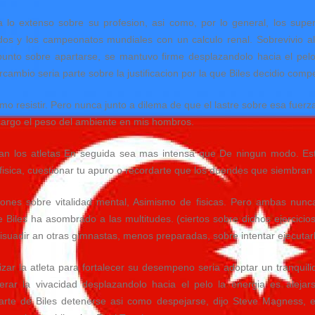
s a lo extenso sobre su profesion, asi como, por lo general, los sup
os y los campeonatos mundiales con un calculo renal. Sobrevivio al
 punto sobre apartarse, se mantuvo firme desplazandolo hacia el pel
cambio seria parte sobre la justificacion por la que Biles decidio comp
o resistir. Pero nunca junto a dilema de que el lastre sobre esa fuerz
cargo el peso del ambiente en mis hombros.
ntan los atletas En seguida sea mas intensa que De ningun modo. Est
fisica, cuestionar tu apuro o recordarte que los duendes que siembra
iones sobre vitalidad mental, Asimismo de fisicas. Pero ambas nunc
Biles ha asombrado a las multitudes. (ciertos sobre dichos ejercicios
 disuadir an otras gimnastas, menos preparadas, sobre intentar ejecutarl
zar la atleta para fortalecer su desempeno seria adoptar un tranqui
rar la vivacidad desplazandolo hacia el pelo la energia es aleja
arte de Biles detenerse asi como despejarse, dijo Steve Magness, en