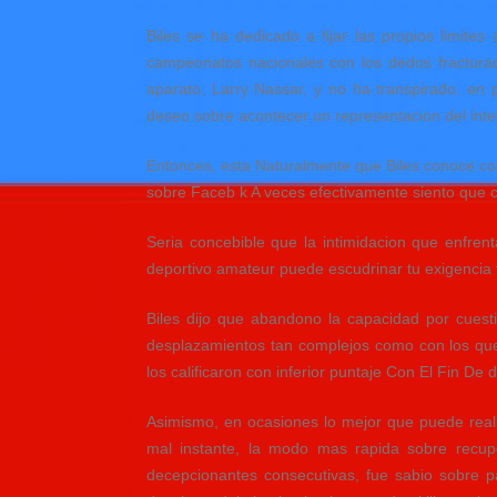
Biles se ha dedicado a fijar las propios limite
campeonatos nacionales con los dedos fracturad
aparato, Larry Nassar, y no ha transpirado, en
deseo sobre acontecer un representacion del inter
Entonces, esta Naturalmente que Biles conoce com
sobre Faceb k A veces efectivamente siento que 
Seria concebible que la intimidacion que enfre
deportivo amateur puede escudrinar tu exigencia 
Biles dijo que abandono la capacidad por cuest
desplazamientos tan complejos como con los que 
los calificaron con inferior puntaje Con El Fin De
Asimismo, en ocasiones lo mejor que puede reali
mal instante, la modo mas rapida sobre recupe
decepcionantes consecutivas, fue sabio sobre p