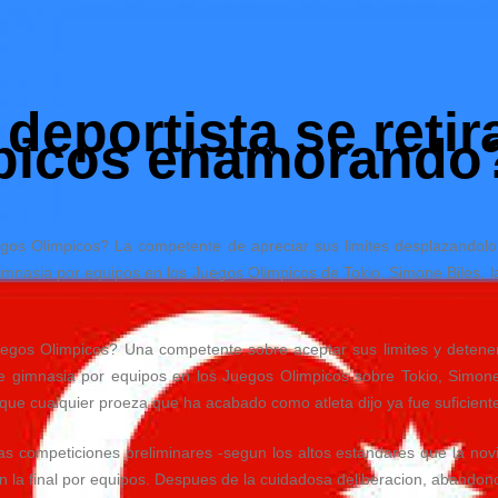
deportista se retir
picos enamorando
gos Olimpicos? La competente de apreciar sus limites desplazandolo
e gimnasia por equipos en los Juegos Olimpicos de Tokio, Simone Biles, 
egos Olimpicos? Una competente sobre aceptar sus limites y detener
de gimnasia por equipos en los Juegos Olimpicos sobre Tokio, Simone B
ue cualquier proeza que ha acabado como atleta dijo ya fue suficient
 competiciones preliminares -segun los altos estandares que la nov
la final por equipos. Despues de la cuidadosa deliberacion, abandono