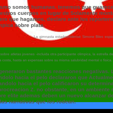
simismo somos humanas, tenemos que guarece
uestros cuerpos en lugar de Solamente monta
ere que hagamos, declaro ante los reporteros
mpica sobre plata.
La gimnasta estadounidense Simone Biles espera
bre atletas jovenes -incluida otra participante olimpica, la estrella
a costa, hasta an expensas sobre su misma salubridad mental o fisica.
eneraron bastantes reacciones negativas. Lo
ndolo hacia el pelo declararon que Actualme
ndolo hacia el pelo calificaron su determin
procreacion Z. no obstante, en un ambiente 
obre elite ademas deben un nuevo alcanzar 
las narrativas que los rodean.