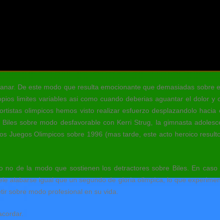
ganar. De este modo que resulta emocionante que demasiadas sobre es
opios limites variables asi como cuando deberias aguantar el dolor y
rtistas olimpicos hemos visto realizar esfuerzo desplazandolo hacia
iles sobre modo desfavorable con Kerri Strug, la gimnasta adolesc
 los Juegos Olimpicos sobre 1996 (mas tarde, este acto heroico result
o no de la modo que sostienen los detractores sobre Biles. En cas
e alabarse igual que un segundo de gloria olimpica, lo que experiment
ir sobre modo profesional en su vida.
acordar.