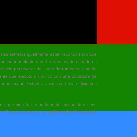
tas estrellas igualmente esten reconociendo que
 continuar adelante y no ha transpirado cuando es
 el pelo perseverar de luego derrumbarse cuando
ente que ejecuto un brinco con una torcedura de
o innecesario; Estados Unidos ya tenia suficientes
o de que bien fue rotundamente aplaudido en ese
o Strug fue horrible, se lastimo sobre forma seria