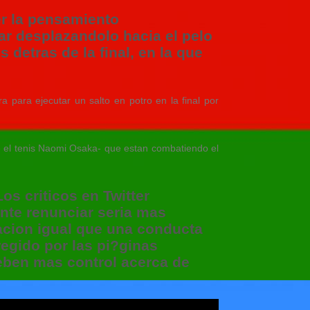
r la pensamiento
r desplazandolo hacia el pelo
 detras de la final, en la que
 para ejecutar un salto en potro en la final por
 de el tenis Naomi Osaka- que estan combatiendo el
s criticos en Twitter
nte renunciar seria mas
acion igual que una conducta
regido por las pi?ginas
deben mas control acerca de