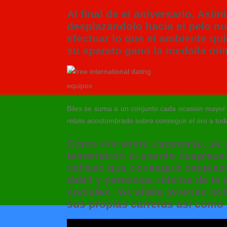
Al final de el aniversario, A
desplazandolo hacia el pelo n
efectuar lo que el ambiente qui
su aparato gano la medalla oli
equipos
Biles se suma a un conjunto cada ocasion mayor so
relato acostumbrado sobre conseguir el oro a tod
Como era sobre esperarse, se g
lamentaron el evento desplaza
valioso que conseguir desplaza
debil y perezosa, misma de la 
sociales, los atleta jovenes s
sus propias carreras asi como 