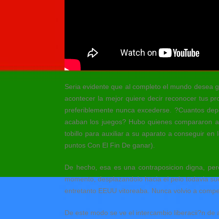
Seria evidente que al completo el mundo desea 
acontecer la mejor quiere decir reconocer tus pr
preferiblemente nunca excederse. ?Cuantos depo
acaban los juegos? Hubo quienes compararon a B
tobillo para auxiliar a su aparato a conseguir en
puntos Con El Fin De ganar).
De hecho, esa es una contraposicion digna, per
momento, desplazandolo hacia el pelo todavia suel
entretanto EEUU vitoreaba. Nunca volvio a compet
De este modo se ve el intercambio liberacii?n de 