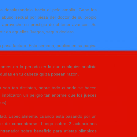
era desplazandolo hacia el pelo amplia. Gano los
 abuso sexual por pieza del doctor de su propio
o aprovecho su prestigio de obtener avances. Su
etir en aquellos Juegos, segun declaro.
a pasa factura. Esta semana, publico en su pagina
amos en la periodo en la que cualquier analista
n dudas en tu cabeza quiza posean razon.
a son tan distintas, sobre todo cuando se hacen
 implicaron un peligro tan enorme que los jueces
os).
lidad. Especialmente, cuando esta pasando por un
rse de concentrarse. Luego sobre 2 actuaciones
trenador sobre beneficio para atletas olimpicos