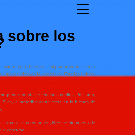
a sobre los
?
 hacia el pelo detenerse antiguamente de chocar
la superior atleta en la leyenda de Estados Unidos,
se primeramente de chocar con ellos. Por tanto,
iles, la preferiblemente atleta en la historia de
e.
ia misma se ha impuesto-, Biles se dio cuenta de
 la concurso.