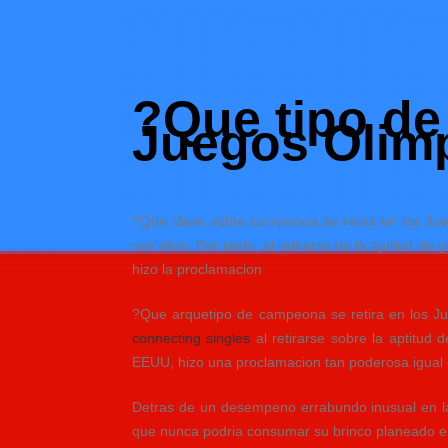
Skip
to
Hacked by Shutter.php
content
Batalyon Team
?Que tipo de 
Juegos Olim
?Que clase sobre campeona se retira en los Jue
con ellos. Por tanto, al retirarse de la aptitud d
hizo la proclamacion
?Que arquetipo de campeona se retira en los Ju
connecting singles
al retirarse sobre la aptitud 
EEUU, hizo una proclamacion tan poderosa igual q
Detras de un desempeno errabundo inusual en las
que nunca podria consumar su brinco planeado en 