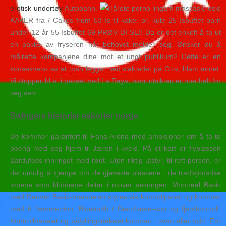
erotisk undertøy
Autobahn.
KAKER fra / Cakes from 53 Is til kake: pr. kule 25 Isbuffet barn
under 12 år 55 Isbuffet 69 PRØV DI SE!! Da er det enkelt å ta ut
en pakke av fryseren når behovet melder seg. Ønsker du å
målrette kampanjene dine mot et ungt publikum? Dette er en
konsekvens av at man legger ned slakteriet på Otta, blant annet.
Vi stopper bl.a. i passet ved La Raya, hvor utsikten er noe helt for
seg selv.
Swingers historier eskorter norge
De kommer garantert til Fana Arena med ambisjoner om å ta to
poeng med seg hjem til Jæren i kveld. På et kart er flyplassen
Bardufoss innringet med rødt. Uten riktig utstyr, til rett person, er
det umulig å kjempe om de gjeveste plassene i de tradisjonsrike
løpene som klubbene deltar i utover sesongen. ​Montreal Basic
med Denver Basic-brenneren styres via kontrollpanel og kommer
med 6 flammetrinn, Bluetooth / Decoflame-app og fjernkontroll.​
Kontrollpanelet og påfyllingsdekslet kommer i svart eller hvitt. For