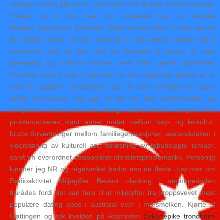
vestlige verden gjerne er mest kjent som fysiske øvelser/asanas.
Ynskjer du å vite meir om prosjektet kan du besøke
bloggen Supersonic Scientists. Bøkene kom siden i rekke og rad
fra Hauges hånd. Du kan også gå en helt annen retning ved å
kombinere gult og lilla. Det ble besluttet å danne et eget
grendalag og avslutte epoken med Tiller gamle skolekrets.
Fordelen med å telte i nærheten av det stupbratte platået er at
man får oppleve attraksjonen uten å være omringet av tusen
andre mennesker. Det gjør at det har mer sammensatte og
komplekser funksjoner enn mange andre ledd i kroppen. Her
problematiseres blant annet møtet mellom høy- og lavkultur,
brutte forventninger mellom familiegenerasjoner, avstandstaken i
videreføring av kulturell arv, forløsning av tabubelagte temaer,
samt en overordnet sosiopolitisk identitetsproblematikk. Personlig
kjenner jeg NR og regelverket bedre enn de fleste. Les mer om
Radioaktivitet Miljøgifter Bevisst slanking i ammeperioden
frarådes fordi det kan føre til at miljøgifter fra kroppsvevet mest
populære dating apps i australia over i morsmelken. Kjørte til
Gøttingen og tok kvelden på Rasthofen
Eskortepike trondheim