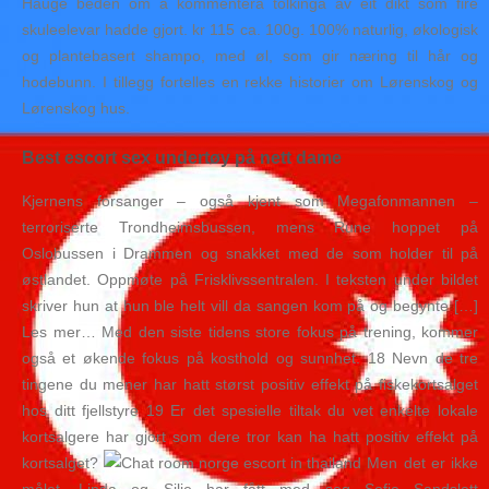
Hauge beden om å kommentera tolkinga av eit dikt som fire
skuleelevar hadde gjort. kr 115 ca. 100g. 100% naturlig, økologisk
og plantebasert shampo, med øl, som gir næring til hår og
hodebunn. I tillegg fortelles en rekke historier om Lørenskog og
Lørenskog hus.
Best escort sex undertøy på nett dame
Kjernens forsanger – også kjent som Megafonmannen –
terroriserte Trondheimsbussen, mens Rune hoppet på
Oslobussen i Drammen og snakket med de som holder til på
østlandet. Oppmøte på Frisklivssentralen. I teksten under bildet
skriver hun at hun ble helt vill da sangen kom på og begynte […]
Les mer… Med den siste tidens store fokus på trening, kommer
også et økende fokus på kosthold og sunnhet. 18 Nevn de tre
tingene du mener har hatt størst positiv effekt på fiskekortsalget
hos ditt fjellstyre 19 Er det spesielle tiltak du vet enkelte lokale
kortsalgere har gjort som dere tror kan ha hatt positiv effekt på
kortsalget?
Men det er ikke