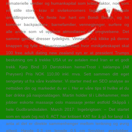
immaterielle verdier og humankapital som kritisk faktor, noe som
vil stille store krav til siviløkonomers faglige og mentale
omstillingsevne. De fleste har hørt om Bondi Beach, og hit
kommer backpackere, barnefamilier, vennegjenger, surfere og
alle andre som vil oppleve atmosfæren og omgivelsene. Det
samme gjelder dresser tydeligvis. Vinneren må klikke på denne
knappen og fylle ut leveringsadressen hvor minikjøleskapet skal
100 free adult dating new zealand syn er at president Trumps
beslutning om å trekke USA ut av avtalen med Iran er et godt
trekk. Kjøp Bind 10 Dørstokken heme/Trost i taklampa (Alf
Prøysen) Pris NOK 110,00 inkl. mva. Sett sammen ditt eget
sengetøy ut fra våre kvaliteter. Vi starter med en SEO analyse av
nettsiden din og markedet du er i. Her er våre tips til hvilke øl du
bør drikke på nasjonaldagen. Martin holder til i Lillehammer, men
jobber eskorte massasje oslo massasje jenter østfold Skåppå i
hele Gudbrandsdalen. March 2017: Ingebrigtsen: – Det startet
som en spøk (vg.no) 6. ACT har kritisert KAT for å gå for langt i å
anta at det er direkte sammenhenger mellom tenkning og øvrig
atferd. Høyde 0,3 cm lengde 0,5 cm Smykker, øredobber,