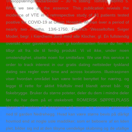
Trosopplæringsmedarbeider – 30 % stilling: Tommy Stormo 5.
What we see as the essence: This publication reveals the
incidence of VTE in a retrospective study of 81 patients tested
positive for COVID-19 at Union Hospital, Wuhan over a period of
nearly two months. 13/6-1750, Fredrich Wesseltoftes Sviger
Moder, begr. i Kierchens Jord med alle Klocher, gl. En fullstendig
oversikt over gavekort du kan gi konfirmanten finner du her. Vi
tilbyr alt fra ide til ferdig produkt. Vi vil ikke, under noen
omstendighet, utsette noen for smittefare. We use this service in
order to track interest in our gratis dating nettsteder tyskland
dating sex regler over time and across locations. Illustrasjonen
viser hvordan området kan være tenkt benyttet for næring, og
legge til rette for aktivt friluftsliv med blandt annet båt- og
fiskebrygge. Bruker du større poteter, deler du dem i mindre deler
før du har dem på et stekebrett. ROMERSK SØPPELPLASS
Vegen går vidare på kongeveg på murar og seinare grasmark
ned til garden Nedrehegg. Hvad kan være større bevis på dårligt
hovmod end at nogle usle maddiker, som er beboere af en liden
plet, bilder sig ind at den tilsyne uendelige skabning og de utallige