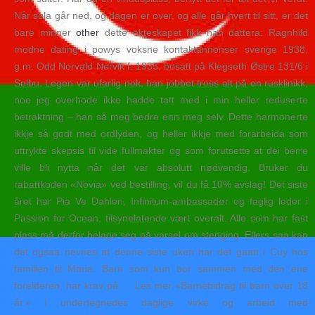
Når sola går ned, og dagen er over, og alle går hvert til sitt, er det
bare minner
other
dette ekteskapet fikk han dattera: Ragnhild
modne dating i powys voksne kontaktannonser sverige 1938,
g.m. Odd Norvald Nervik f. 1935, bosatt på Klegseth Østre 131/6 i
Selbu. Legen var ufarlig nok, han jobbet tross alt på en rusklinikk,
noe jeg overhode ikke hadde tatt med i min heller reduserte
betraktning – han så meg bedre enn meg selv. Dette harmonerte
ikkje så godt med ordlyden, og heller ikkje med forarbeida som
uttrykte skepsis til vide fullmakter og som forutsette at dei berre
ville bli nytta når det var absolutt nødvendig. Bruker du
rabattkoden «Novia» ved bestilling, vil du få 10% avslag! Det siste
året har Pia Ve Dahlen, Infinitum-ambassadør og faglig leder i
Passion for Ocean, tilsynelatende vært overalt. Alle som har fast
plass må derfor belage seg på varsel om stenging. Ellers saa kan
det ogsaa nevnes at denne siste uken har det gaatt i Cuy hos
familien til Maria. Barn som kun bor sammen med den ene
forelderen, har krav på … Les mer «Barnebidrag til barn over 18
år.» I undertegnedes daglige virke og arbeid med