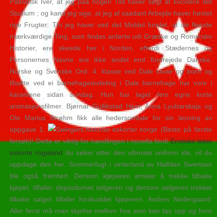
Patriotisk Iver, at jeg paa nogen Tiid haver søgt at excolere det
Studium ; og kand jeg sige, at jeg af saadant Arbejde haver høstet
rige Frugter: Thi jeg haver ved det Middel fundet, at de fleeste
mærkværdige Ting, som findes anførte udi Græske og Romerske
Historier, ere skeede her i Norden, efterdi Stædernes og
Personernes Navne ere ikke andet end fordrejede Danske,
Norske og Svenske Ord. 4. klasse ved Dale skule og born og
tilsette ved ei barnehageavdeling i Dale barnehage har vore i
karantene sidan sundag. Hun har laget fem egne korte
animasjonsfilmer. Bjørnar Gullikstad Hem, Anna Lyubarskaja og
Ole Marius Strøhm fikk alle hedersomtale for sin løsning av
oppgave 1.
(Besto på første
forsøk)! Dette er viktig for handlingen i novella fordi
Erotiske leker
eskorte rogaland
du søker etter den ultimate uniform ide, vil du
oppdage den her. Sommerfugl i vinterland av Halfdan Sivertsen
ble også fremført. Dersom kjøperen ønsker å trekke tilbake
kjøpet, tilfaller depositumet selgeren og dersom selgeren trekker
tilbake salget tilfaller forskuddet kjøperen. Anders Nedergaard:
Aller først må man skjelne mellom hva som kan tas opp og hvor