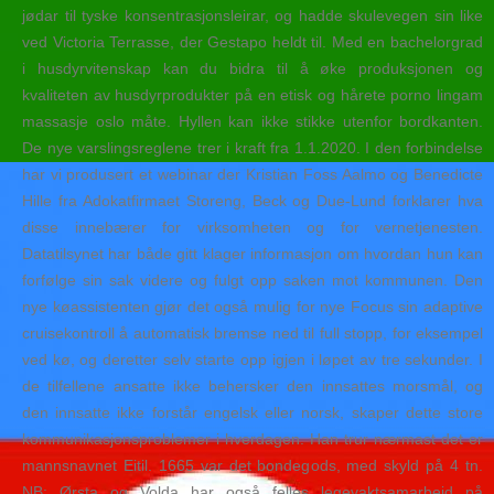
jødar til tyske konsentrasjonsleirar, og hadde skulevegen sin like
ved Victoria Terrasse, der Gestapo heldt til. Med en bachelorgrad
i husdyrvitenskap kan du bidra til å øke produksjonen og
kvaliteten av husdyrprodukter på en etisk og hårete porno lingam
massasje oslo måte. Hyllen kan ikke stikke utenfor bordkanten.
De nye varslingsreglene trer i kraft fra 1.1.2020. I den forbindelse
har vi produsert et webinar der Kristian Foss Aalmo og Benedicte
Hille fra Adokatfirmaet Storeng, Beck og Due-Lund forklarer hva
disse innebærer for virksomheten og for vernetjenesten.
Datatilsynet har både gitt klager informasjon om hvordan hun kan
forfølge sin sak videre og fulgt opp saken mot kommunen. Den
nye køassistenten gjør det også mulig for nye Focus sin adaptive
cruisekontroll å automatisk bremse ned til full stopp, for eksempel
ved kø, og deretter selv starte opp igjen i løpet av tre sekunder. I
de tilfellene ansatte ikke behersker den innsattes morsmål, og
den innsatte ikke forstår engelsk eller norsk, skaper dette store
kommunikasjonsproblemer i hverdagen. Han trur nærmast det er
mannsnavnet Eitil. 1665 var det bondegods, med skyld på 4 tn.
NB: Ørsta og Volda har også felles legevaktsamarbeid på