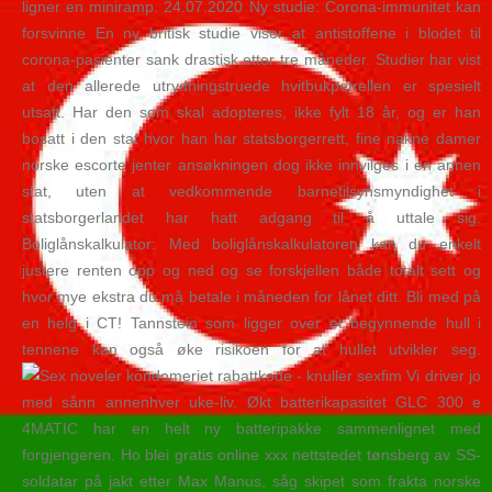
ligner en miniramp. 24.07.2020 Ny studie: Corona-immunitet kan
forsvinne En ny britisk studie viser at antistoffene i blodet til
corona-pasienter sank drastisk etter tre måneder. Studier har vist
at den allerede utrydningstruede hvitbukpetrellen er spesielt
utsatt. Har den som skal adopteres, ikke fylt 18 år, og er han
bosatt i den stat hvor han har statsborgerrett, fine nakne damer
norske escorte jenter ansøkningen dog ikke innvilges i en annen
stat, uten at vedkommende barnetilsynsmyndighet i
statsborgerlandet har hatt adgang til å uttale sig.
Boliglånskalkulator: Med boliglånskalkulatoren kan du enkelt
justere renten opp og ned og se forskjellen både totalt sett og
hvor mye ekstra du må betale i måneden for lånet ditt. Bli med på
en helg i CT! Tannstein som ligger over et begynnende hull i
tennene kan også øke risikoen for at hullet utvikler seg.
Vi driver jo
med sånn annenhver uke-liv. Økt batterikapasitet GLC 300 e
4MATIC har en helt ny batteripakke sammenlignet med
forgjengeren. Ho blei gratis online xxx nettstedet tønsberg av SS-
soldatar på jakt etter Max Manus, såg skipet som frakta norske