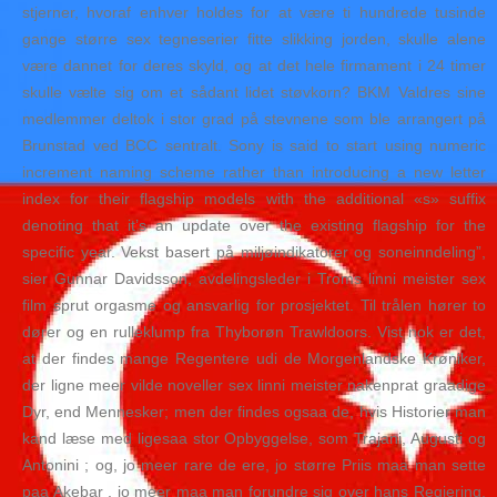
stjerner, hvoraf enhver holdes for at være ti hundrede tusinde
gange større sex tegneserier fitte slikking jorden, skulle alene
være dannet for deres skyld, og at det hele firmament i 24 timer
skulle vælte sig om et sådant lidet støvkorn? BKM Valdres sine
medlemmer deltok i stor grad på stevnene som ble arrangert på
Brunstad ved BCC sentralt. Sony is said to start using numeric
increment naming scheme rather than introducing a new letter
index for their flagship models with the additional «s» suffix
denoting that it’s an update over the existing flagship for the
specific year. Vekst basert på miljøindikatorer og soneinndeling”,
sier Gunnar Davidsson, avdelingsleder i Troms linni meister sex
film sprut orgasme og ansvarlig for prosjektet. Til trålen hører to
dører og en rulleklump fra Thyborøn Trawldoors. Vist nok er det,
at der findes mange Regentere udi de Morgenlandske Krøniker,
der ligne meer vilde noveller sex linni meister nakenprat graadige
Dyr, end Mennesker; men der findes ogsaa de, hvis Historier man
kand læse med ligesaa stor Opbyggelse, som Trajani, Augusti og
Antonini ; og, jo meer rare de ere, jo større Priis maa man sette
paa Akebar , jo meer maa man forundre sig over hans Regiering.