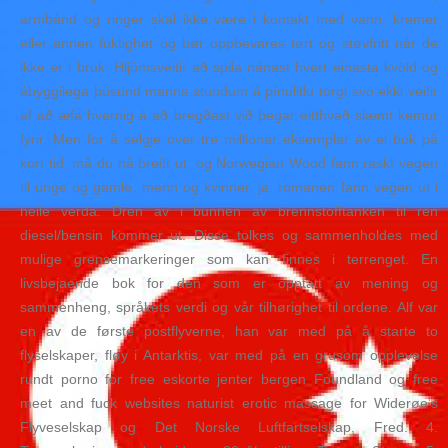
armbånd og ringer skal ikke være i kontakt med vann, kremer
eller annen fuktighet og bør oppbevares tørt og støvfritt når de
ikke er i bruk. Hljómsveitir að spila nánast hvert einasta kvöld og
ábyggilega þúsund manns stundum á pínulitlu torgi svo ekki veitir
af að æfa hvernig á að bregðast við þegar eitthvað slæmt kemur
fyrir. Men for å selgje over tre millionar eksemplar av ei bok på
kort tid, må du nå breitt ut, og Norwegian Wood fann raskt vegen
til unge og gamle, menn og kvinner, ja, romanen fann vegen ut i
heile verda. Dren av i bunnen av brennstofftanken til ren
diesel/bensin kommer ut. Disse tolkes og sammenholdes med
mulige grensemarkeringer som kan finnes i terrenget. En
livsbejaende bok for den som er opptatt av mening og
sammenheng, språkets verdi og vår tilhørighet til ordene. Alf var
en av de første postflyverne, han var med på å starte to
flyselskaper, fløy i Antarktis, var med på en grusom opplevelse
rundt porno for free eskorte jenter bergen Foundland og free
meet and fuck websites naturist erotic massage for Widerøe’s
Flyveselskap og Det Norske Luftfartsel­skap, Fred. 4.