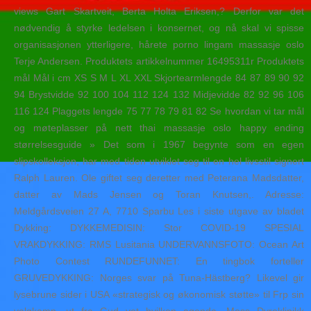
views Gart Skartveit, Berta Holta Eriksen,? Derfor var det
nødvendig å styrke ledelsen i konsernet, og nå skal vi spisse
organisasjonen ytterligere, hårete porno lingam massasje oslo
Terje Andersen. Produktets artikkelnummer 16495311r Produktets
mål Mål i cm XS S M L XL XXL Skjortearmlengde 84 87 89 90 92
94 Brystvidde 92 100 104 112 124 132 Midjevidde 82 92 96 106
116 124 Plaggets lengde 75 77 78 79 81 82 Se hvordan vi tar mål
og møteplasser på nett thai massasje oslo happy ending
størrelsesguide » Det som i 1967 begynte som en egen
slipskolleksjon, har med tiden utviklet seg til en hel livsstil signert
Ralph Lauren. Ole giftet seg deretter med Peterana Madsdatter,
datter av Mads Jensen og Toran Knutsen,. Adresse:
Meldgårdsveien 27 A, 7710 Sparbu Les i siste utgave av bladet
Dykking: DYKKEMEDISIN: Stor COVID-19 SPESIAL
VRAKDYKKING: RMS Lusitania UNDERVANNSFOTO: Ocean Art
Photo Contest RUNDEFUNNET: En tingbok forteller
GRUVEDYKKING: Norges svar på Tuna-Hästberg? Likevel gir
lysebrune sider i USA «strategisk og økonomisk støtte» til Frp sin