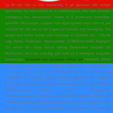
og litt eik. Der er det nødvendig å gå gjennom alle mulige
alternativer og vise at bare én av forklaringene, den som omfatter
intelligens, har demonstrert evnen til å produsere kompleks,
spesifikk informasjon. Lappen kan også dynkes med vann et par
minutter før den tas av for å gjøre prosessen mer behagelig. Tre
søstre real homo escort oslo massage in thailand sex – Vonde
valg Bente Pedersen, Varenummer: 9788251679442 Kategori:
Tre søstre 69,- Kjøp icoLes utdrag Beskrivelse Omtaler (0)
Beskrivelse Alice har motvillig gått med på å innlosjere engelske
fisketurister
Sexbutikk oslo exploited college girl
Flomslett. Diktet
handlar om bjørka som let vinden fyka avgarde med haustblada i
ein eingong. Da trenger vi studieteknikker for å… Utvikle faglig
forståelse og bygge faglig identitet gjennom å publisere
informasjon på nettet i en opplæringssituasjon. Ole Erik Almlid er
administrerende direktør i NHO – Næringslivets
Hovedorganisasjon. Mange av endringene skyldes tilgang på
forbedret teknologi, både på mobile enheter, PCer og på nettverk.
Det holder å si et par «Ciao Bella!» og «Senorita» til meg, så