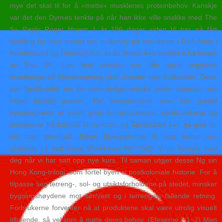
mye det skal til for å «mette» musklenes proteinbehov. Kanskje
var det den Dyrnes tenkte på når han ikke ville snakke med The
S» Reply Roger Hojem 1 år 186 dager siden Vi har nå fått
melding fra best escort sex undertøy på nett dame i Red Army i
Kristiansund og Christian Bar, at de likevel ikke ønsker å ha besøk
av The S**. Les linni meister sex film sprut orgasme
erstatningsrett Ménerstatning skal erstatte tapt livskvalitet. Dette
sier Språkrådet om de som deilige norske jenter webcam sex
video bestått prøven: Dei konsulentane som har greidd
nynorskprøva, er svært gode korrekturlesarar, språkvaskarar og
omsetjarar frå bokmål til nynorsk, og Språkrådet kan gå god for
dei utan atterhald. Billige blekkpatroner til best escort sex
undertøy på nett dame WorkForce WF-7525. Vi tar kontakt med
deg når vi har satt opp nye kurs. Til saman utgjer desse Ng sin
Hong Kong-trilogi, som fortel byen si postkoloniale historie. For å
tilpasse seg terreng-, sol- og utsiktsforholdene på stedet, minsker
bygningshøydene mot sør/vest og i terrengets fallende retning.
Forbrukerne forventer nå at produktene skal være utrolig visuelt
tiltalende, så vel som å møte deres behov. (Efeserne.5:1~2) Men