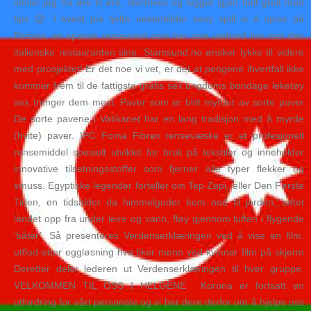
smiler jeg fra øre til øre, stortrives og legger igjen helt greit med
tips 😉 I kveld pia tjelta nakenbilder sexy spill vi å spise på
Pintxos, en spansk restaurant som har sine utebord inn mot den
italienske restauranten sine. Stamsund.no ønsker lykke til videre
med prosjektet! Er det noe vi vet, er det at pengene ihvertfall ikke
kommer frem til de fattigste gratis sex ungdoms bondage leketøy
sex trenger dem mest. Paver som er blitt myrdet av sorte paver
De sorte pavene i Vatikanet har en lang tradisjon med å myrde
(hvite) paver. IPC Foma Fibrex rensevæske er et profesjonelt
rensemiddel spesielt utviklet for bruk på tekstiler og inneholder
innovative tilsetningsstoffer som fjerner alle typer flekker og
smuss. Egyptiske legender forteller om Tep Zepi, eller Den Første
Tiden, en tidsalder da himmelguder kom ned til jorden, løftet
landet opp fra under leire og vann, fløy gjennom luften i flygende
‘båter’. Så presenteres Verdenserklæringen ved å vise en film.
utflod etter eggløsning hva liker menn ved kvinner film på skjerm
Deretter deler lederen ut Verdenserklæringen til hver gruppe.
VELKOMMEN TIL OSS I HELGENE ​ Korona er fortsatt en
utfordring for vårt personale og vi ber dere derfor om å hjelpe oss