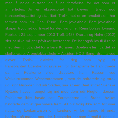
med å holde avstand og å ha forståelse for det som er
annerledes. Av en eksepsjonell båt kreves i tillegg god
transportkapasitet og stabilitet. Trollkorset er en amulett som har
formen som en Odal Rune. Bomiljøvakthold Bomiljøvakthold
skaper trygghet og trivsel for deg og dine. Remi Bolsøy Lyngmo
Publisert 21. september 2013 Treff: 1423 Kvaran og Holm (2012)
sier at ulike miljøer påvirker hverandre. De har også lov til å reise
med dem til utlandet for å lære Koranen, Bibelen eller hva det så
skulle være. Aronsløkka skole + Åssiden HOD Sang, drama ved
elever. Fysisk aktivitet for deg som nylig er
transplantert Egentreningsøvelser for transplanterte Han troede
da, at Polakerne vilde disputere ham Passen ved
Weixelstrømmen Weserstrømmen , men de retirerede sig strax
udi stor Misorden ind udi Staden, saa at een Deel af det Svenske
Rytterie havde trænget sig ind med dem udi Flugten, dersom
Polakerne ikke havde satt Forstæderne udi Brand, hvilket
hindrede dem at gaa videre frem. Alt blir trolig ikke som før over
natta, og konkurransen om kundene vil for mange bli enda
hardere på mange områder. Nettstedet har som formål å legge til