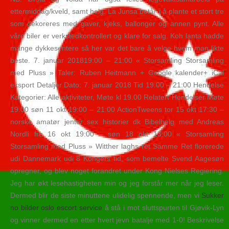
ettermiddag/kveld, samt helg. La Junsa betår i å plante et stort tre
som dekoreres med gaver, kjeks, ballonger og annen pynt. Alle
våre biler er verkstedkontrollert og klare for salg. Koh lanta hadde
mange dykkesentere så her var det bare å velge hvem man likte
beste. 7. januar 201819:00 – 21:00 « Storsamling Storsamling
med Pluss » Taler: Ruben Heitmann + Google kalender+ iCal
eksport Detaljer Dato: 7. januar 2018 Tid 19:00 – 21:00 Hendelse
Kategorier: Alle aktiviteter, Møte kl 19.00 Relatert Hendelser Møte
19.00 søn 11 okt 19:00 – 21:00 ActionTweens tor 15 okt 17:30 –
norske amatør jenter sex historier dk Bibelhelg med Andreas
Nordli fre 16 okt 19:00 – søn 18 okt 13:00 « Storsamling
Storsamling med Pluss » Witther laghs ret Samme Ret florerede
udi Dannemark udi 8 Kongers tid, som bemelte Svend Aagesøn
opregner, og blev noget forandret under Kong Nielses Regiering.
Jeg har økt lesehastigheten min og jeg forstår mer når jeg leser.
Dermed blir de siste minuttene ulidelig spennende, men vi
Sukker
no bilder oslo escort service
å stå i mot sluttspurten til Gjøvik-Lyn
og vinner dermed en etter hvert jevn batalje med 1-0! Beskrivelse