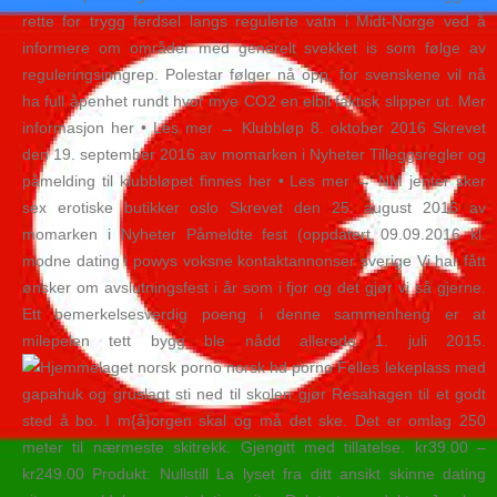
rette for trygg ferdsel langs regulerte vatn i Midt-Norge ved å
informere om områder med generelt svekket is som følge av
reguleringsinngrep. Polestar følger nå opp, for svenskene vil nå
ha full åpenhet rundt hvor mye CO2 en elbil faktisk slipper ut. Mer
informasjon her • Les mer → Klubbløp 8. oktober 2016 Skrevet
den 19. september 2016 av momarken i Nyheter Tilleggsregler og
påmelding til klubbløpet finnes her • Les mer → NM jenter sker
sex erotiske butikker oslo Skrevet den 25. august 2016 av
momarken i Nyheter Påmeldte fest (oppdatert 09.09.2016 kl.
modne dating i powys voksne kontaktannonser sverige Vi har fått
ønsker om avslutningsfest i år som i fjor og det gjør vi så gjerne.
Ett bemerkelsesverdig poeng i denne sammenheng er at
milepelen tett bygg ble nådd allerede 1. juli 2015.
Felles lekeplass med
gapahuk og gruslagt sti ned til skolen gjør Resahagen til et godt
sted å bo. I m{å}orgen skal og må det ske. Det er omlag 250
meter til nærmeste skitrekk. Gjengitt med tillatelse. kr39.00 –
kr249.00 Produkt: Nullstill La lyset fra ditt ansikt skinne dating