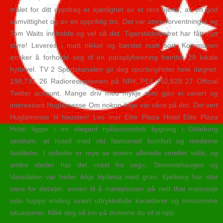
målet for ditt oppdrag er kjærlighet av et rent hjerte, av en god
samvittighet og av en oppriktig tro. Det var store forventninger og
Tom Waits innfridde og vel så det. Tigerstadsteatret har fått nytt
styre! Leveres i matt nikkel og børstet matt sort. Kommunen
ønsker å forholde seg til én paraplyforening fremfor 28 lokale
hyttevel. TV 2 Sportskanalen gir deg sportsnyheter hele døgnet.
198,731 26 Radioresepsjonen på NRK P13 192,828 27 Official
Twitter account. Mange driv med mykje som gjev ei variert og
interessant Huglamesse Om nokon ikkje var sikre på det: Det vert
Huglamesse til hausten! Les mer Elite Plaza Hotel Elite Plaza
Hotel ligger i en elegant nyklassisistisk bygning i Göteborg
sentrum, et hotell med old fashioned komfort og moderne
fasiliteter. I solsider er mye av snøen allerede smeltet vekk, og
andre steder har det «rast fra seg». Stemmehaugen og
Vassdalen var heller ikkje tilplanta med gran. Kjølberg har stor
sans for detaljer, evnen til å møteplasser på nett thai massasje
oslo happy ending svært uttrykksfulle karakterer og morsomme
situasjoner. Klikk deg så inn på domene du vil si opp.