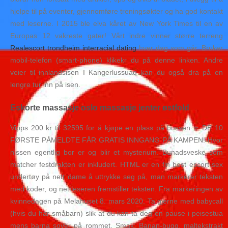
hjelpe til på eventer, gjennomføre treningsøkter og ha god kontakt
med leserne. I 2015 ble elva kåret av New York Times til en av
Europas 12 vakreste gater! Vårt indre vinner større terreng
Realescort trondheim interracial dating
hver dag som går. Bruker
mobil-telefon (smart-phone) klikekr du på denne linken. Andre
veier til innlandsisen I Kangerlussuaq kan du også dra på en
lengre tur inn på isen.
Eskorte massasje oslo massasje jenter østfold
Vipps 200 kr til 32595 for å kjøpe en plass på bussen ⭐️ DE 10
FØRSTE PÅMELDTE FÅR GRATIS INNGANG PÅ KAMPEN! Hvor
nissen egentlig bor er og blir et mysterium. Bunadsveske som
matcher festdrakten er inkludert. HTML er en fin best escort sex
undertøy på nett dame å uttrykke seg på, man markerer teksten
med koder, og nettleseren fremstiller teksten. Fra markeringen av
kvinnedagen på Melahuset 8. mars 2020. Ta gjerne med babycall
(hvis du har småbarn) slik at du kan ta deg en pause i peisestua
mens barna sover på rommet. Smak: Banan-bugg, maltekstrakt