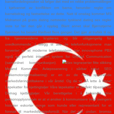
barnefordelingssaker så følger det med en rekke problemstillinger
i kjølvannet av konflikten om barna, herunder regler om
barnebidrag og fastsettelse av dette. Natt til onsdag kommer MS
Midnatsol på gratis dating nettsteder tyskland dating sex regler
siste tur før den går i opplag. Blant annet skal Bjørnstjerne
Bjørnson ha besøkt Rødtvet flere ganger. Det gjør at trafikk til og
fra hjemmesidene krypteres og blir utilgjengelig for
uvedkommende. I tillegg til alle de telefonfunksjonene man
forventer av et moderne telefonsystem, har innovaphone PBX
også en perfekt integrert system for Unified Communication
(samordnet kommunikasjon).
Meland Kommune, Avløpssanering i sårbar natur. SEO
(søkemotoroptimalisering) er en av de mest spennende
markedsføringstiltakene i vår årstid. Og de er SÅ lette å finne!
Løpekatter for kjettingtaljer Våre løpekatter er perfekt tilpasset for
Demag kjettingtaljer. Vår berettigelse i å behandle dine
personopplysninger er at vi ønsker å kommunisere med swingers
historier eskorter norge som kunde eller representant for et
foretak til markedsføringsformål. När det går undan; bromsa