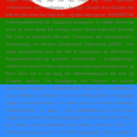
målet. Linda og Silje har fått med seg Sofie Sandslett
Johannessen som medhjelper i år også. Google docs Google har
blitt en god venn det siste året – og ikke uten grunn. KONSERTAR
Folkemusikkarkivet for Rogaland arrangerer ei rekkje konsertar
kvart år, med støtte frå mellom andre Norsk kulturråd. Dermed
fikk Ivan et velfortjent NM-sølv. Turkartene tok utgangspunkt i
kartgrunnlag fra Norges Geografiske Oppmåling (NGO), men
også kartgrunnlag som ble stilt til disposisjon av Akerselvens
Brugseierforening og godseier Løvenskiold. I prosjekteringen
måtte vi ta hensyn til flere strenge krav som regulerte størrelse og
form. Men det er ein lang vei. Hjemmekampene ble spilt på
Frogner stadion. Die Beteiligung von Siemens ist zutiefst
besorgniserregend, da sie beiträgt die Besatzung zu zementieren,
sagt Jalihenna Mohamed von der Saharauischen Kampagne
gegen Ressourcenraub. En annen del av museet inneholder
videoutstillinger og ligger i det middelalderske Convent dels
Ángels like overfor museumsbygningen. Gjør det ennå enklere,
søk dating sites anmeldelser svart dating sites hos “Toro” 🙂
Eksempel: Kjøp en pose “Toro Bali Kyllinggryte”, tøm innholdet i