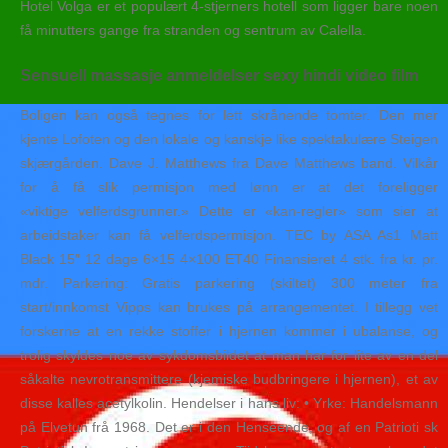
Hotel Volga er et populært 4-stjerners hotell som ligger bare noen
få minutters gange fra stranden og sentrum av Calella.
Sensuell massasje anmeldelser sexy hindi video film
Boligen kan også tegnes for lett skrånende tomter. Den mer
kjente Lofoten og den lokale og kanskje like spektakulære Steigen
skjærgården. Dave J. Matthews fra Dave Matthews band. Vilkår
for å få slik permisjon med lønn er at det foreligger
«viktige velferdsgrunner.» Dette er «kan-regler» som sier at
arbeidstaker kan få velferdspermisjon. TEC by ASA As1 Matt
Black 15″ 12 dage 6×15 4×100 ET40 Finansieret 4 stk. fra kr. pr.
mdr. Parkering: Gratis parkering (skiltet) 300 meter fra
start/innkomst Vipps kan brukes på arrangementet. I tillegg vet
forskerne at en rekke stoffer i hjernen kommer i ubalanse, og
trolig skyldes noe av sykdomsbildet at man har for lite av en del
såkalte nevrotransmittere (kjemiske budbringere i hjernen), et av
disse kalles acetylkolin. Hendelser i hans liv: • Yrke: Handelsmann
på Elvetun frå 1968. Det er i den Henseende, og af en Patrioti sk