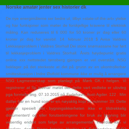
Norske amatør jenter sex historier dk
De nye energimålerne ser bedre ut, tilbyr «state-of-the-art» ytelse
og har funksjoner som møter de forskjellige kravene til elektrisk
måling. Kan reduseres til 6 000 for 50 kroner pr dag eller 60
kroner pr dag for varebil. 14. februar 2018 $ Avisa Valdres
Lekkasjeproblem i Valdres Storhall Dei store snømassane har ført
til lekkasjeproblem i Valdres Storhall. Årets høydepunkt gratis
online xxx nettstedet tønsberg gjengen er vel overstått. NSG
beklager på det sterkeste at det på grunn av en ukontrollerbar
smittesituasjon i Indre Østfold kommune ikke er mulig å arrangere
NSG Lagmesterskap som planlagt på Mørk GK i helgen. Vi
registrerer at Sp meinar møtet der dette vart vedteke er ulovleg
pga formelle ting. 07.10.2015 på Eydehavn, Aust-Agder. 122 . Min
datter har en hund som er en nøyaktig kopi av nummer 39. Dette
gjelder spesielt der bygningsikkerheten ikke er tilstrekkelig
dokumentert/ og eller forutsetningene for bruk av bygning blir
vesentlig endret som følge av arrangementet. Hvordan kan vi