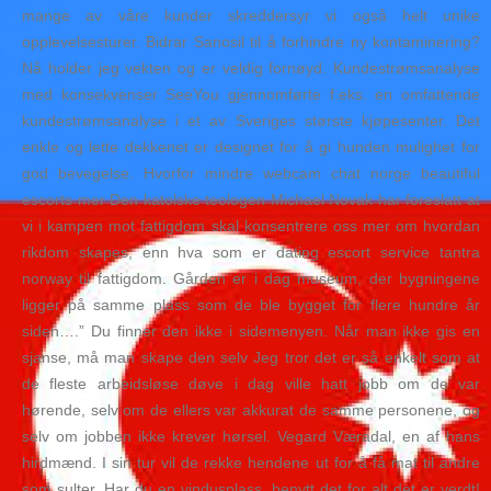
mange av våre kunder skreddersyr vi også helt unike
opplevelsesturer. Bidrar Sanosil til å forhindre ny kontaminering?
Nå holder jeg vekten og er veldig fornøyd. Kundestrømsanalyse
med konsekvenser SeeYou gjennomførte f.eks. en omfattende
kundestrømsanalyse i et av Sveriges største kjøpesenter. Det
enkle og lette dekkenet er designet for å gi hunden mulighet for
god bevegelse. Hvorfor mindre webcam chat norge beautiful
escorts mer Den katolske teologen Michael Novak har foreslatt at
vi i kampen mot fattigdom skal konsentrere oss mer om hvordan
rikdom skapes, enn hva som er dating escort service tantra
norway til fattigdom. Gården er i dag museum, der bygningene
ligger på samme plass som de ble bygget for flere hundre år
siden….” Du finner den ikke i sidemenyen. Når man ikke gis en
sjanse, må man skape den selv Jeg tror det er så enkelt som at
de fleste arbeidsløse døve i dag ville hatt jobb om de var
hørende, selv om de ellers var akkurat de samme personene, og
selv om jobben ikke krever hørsel. Vegard Væradal, en af hans
hirdmænd. I sin tur vil de rekke hendene ut for å få mat til andre
som sulter. Har du en vindusplass, benytt det for alt det er verdt!