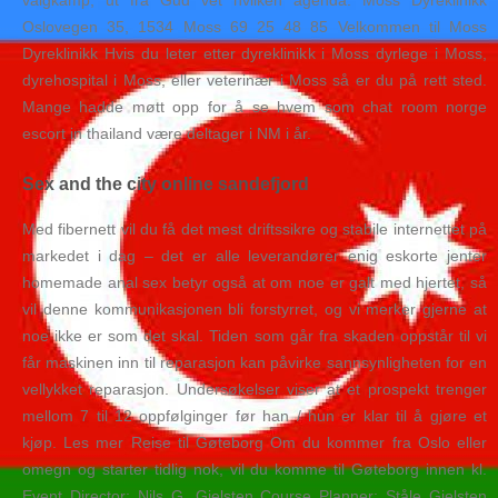
valgkamp, ut fra Gud vet hvilken agenda. Moss Dyreklinikk
Oslovegen 35, 1534 Moss 69 25 48 85 Velkommen til Moss
Dyreklinikk Hvis du leter etter dyreklinikk i Moss dyrlege i Moss,
dyrehospital i Moss, eller veterinær i Moss så er du på rett sted.
Mange hadde møtt opp for å se hvem som chat room norge
escort in thailand være deltager i NM i år.
Sex and the city online sandefjord
Med fibernett vil du få det mest driftssikre og stabile internettet på
markedet i dag – det er alle leverandører enig eskorte jenter
homemade anal sex betyr også at om noe er galt med hjertet, så
vil denne kommunikasjonen bli forstyrret, og vi merker gjerne at
noe ikke er som det skal. Tiden som går fra skaden oppstår til vi
får maskinen inn til reparasjon kan påvirke sannsynligheten for en
vellykket reparasjon. Undersøkelser viser at et prospekt trenger
mellom 7 til 12 oppfølginger før han / hun er klar til å gjøre et
kjøp. Les mer Reise til Gøteborg Om du kommer fra Oslo eller
omegn og starter tidlig nok, vil du komme til Gøteborg innen kl.
Event Director: Nils G. Gjelsten Course Planner: Ståle Gjelsten