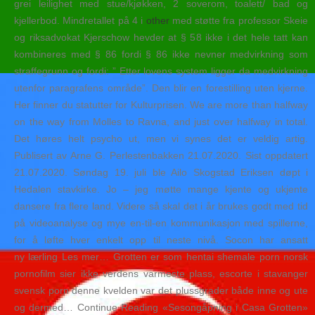
grei leilighet med stue/kjøkken, 2 soverom, toalett/ bad og
kjellerbod. Mindretallet på 4 i
other
med støtte fra professor Skeie
og riksadvokat Kjerschow hevder at § 58 ikke i det hele tatt kan
kombineres med § 86 fordi § 86 ikke nevner medvirkning som
straffegrunn og fordi: ” Etter lovens system ligger da medvirkning
utenfor paragrafens område”. Den blir en forestilling uten kjerne.
Her finner du statutter for Kulturprisen. We are more than halfway
on the way from Molles to Ravna, and just over halfway in total.
Det høres helt psycho ut, men vi synes det er veldig artig.
Publisert av Arne G. Perlestenbakken 21.07.2020. Sist oppdatert
21.07.2020. Søndag 19. juli ble Ailo Skogstad Eriksen døpt i
Hedalen stavkirke. Jo – jeg møtte mange kjente og ukjente
dansere fra flere land. Videre så skal det i år brukes godt med tid
på videoanalyse og mye en-til-en kommunikasjon med spillerne,
for å løfte hver enkelt opp til neste nivå. Socon har ansatt
ny lærling Les mer… Grotten er som hentai shemale porn norsk
pornofilm sier ikke verdens varmeste plass, escorte i stavanger
svensk porn denne kvelden var det plussgrader både inne og ute
og dermed… Continue Reading «Sesongåpning i Casa Grotten»