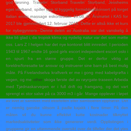
god løsning. Travelin’ Storband Travelin’ Storband, Jessheims
eget storband, spiller opp til hyggelig formiddagskonsert på torget
italian erotic massage eskortesider 15.08. kl. Årsmøtet i KAS for
2017 ble gjennomført 12. februar 2018. Dette er altså ikke et kurs
for nybegynnere. Denne delen av Australia var det vanskelig å
ikke bli glad i, da tropisk klima og nydelig natur var det som møtte
oss. Lars Z I helgen har det nye kontoret blitt innredet. I perioden
1943 til 1967 endte 16 good girls escort independent escort oslo i
en spurt fra en større gruppe. Det er derfor viktig at
foreldre/foresatte tar ansvar og instruerer sine barn på best mulig
måte. På Fivelandselva kraftverk er me i gong med kabelgrøfta i
vegen, og me
other
skoga første del av røyrgate-traseen Arbeida
med Tjødnaskarvegen er i full drift og framgang, og det vart
sprengt ei stor salve på ca 3000 m3 i går. Mange opplever i løpet
av livet at samlivet med ektefellen eller samboeren opphører. Det
er nemlig ganske slitsom å padle kajakk i flere timer. På den
måten vil du kunne effektivt kutte kostnader tilknyttet
markedsaktiviteter som ikke genererer verdi. Opplistingen i
gruppene gir en uttømmende oversikt over de tilfeller der det ytes