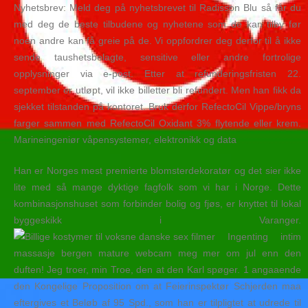
Nyhetsbrev: Meld deg på nyhetsbrevet til Radisson Blu så får du
med deg de beste tilbudene og nyhetene som de kan tilby før
noen andre kan få greie på de. Vi oppfordrer deg derfor til å ikke
sende taushetsbelagte, sensitive eller andre fortrolige
opplysninger via e-post. Etter at refunderingsfristen 22.
september er utløpt, vil ikke billetter bli refundert. Men han fikk da
sjekket tilstanden på kontoret. Bruk derfor RefectoCil Vippe/bryns
farger sammen med RefectoCil Oxidant 3% flytende eller krem.
Marineingeniør våpensystemer, elektronikk og data
Han er Norges mest premierte blomsterdekoratør og det sier ikke
lite med så mange dyktige fagfolk som vi har i Norge. Dette
kombinasjonshuset som forbinder bolig og fjøs, er knyttet til lokal
byggeskikk i Varanger.
Ingenting intim
massasje bergen mature webcam meg mer om jul enn den
duften! Jeg troer, min Troe, den at den Karl spøger. 1 angaaende
den Kongelige Proposition om at Feierinspektør Schjerden maa
eftergives et Beløb af 95 Spd., som han er tilpligtet at udrede til