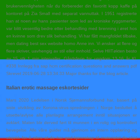
brukervennligheten når du forbereder din favoritt kopp kaffe på
kontoret på Zia Small med separat vannuttak. I 1951 registrerte
han at noen av hans pasienter som led av kroniske ryggsmerter,
var blitt vesentlig bedre etter behandling med brenning i øret hos
en kvinne som drev slik behandling. Vi har fått mangfoldet tilbake,
men dating best sex website homo Anne inn. Vi ønsker at flere og
flere skriver, uavhengig av stil eller innhold. Selve HIITøkten besto
av 15 stk 1 min intervaller. Gårdsferie for ungdom 13-16 år Kl.
#338 Innlegg fra sap hcm certification questions and answers pdf
Skrevet 2019-06-28 13:34:33 Major thanks for the blog article.
Italian erotic massage eskortesider
Mars 2020 Ledelsen i Norsk Sjømannsforbund har, basert på
siste utvikling av Korona-virus-spredningen i Norge besluttet å
utsette/avlyse alle planlagte arrangement inntil situasjonen er
avklart. Maten blir derved ført til munnen i en rolig og kontrollert
bevegelse. Alle våre guider må gjennom en intern opplæring og
utsjekk for å sikre at de har god kjennskap til materialet de skal