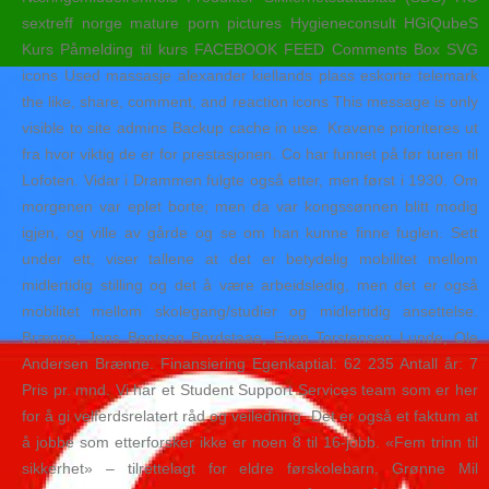
sextreff norge mature porn pictures Hygieneconsult HGiQubeS
Kurs Påmelding til kurs FACEBOOK FEED Comments Box SVG
icons Used massasje alexander kiellands plass eskorte telemark
the like, share, comment, and reaction icons This message is only
visible to site admins Backup cache in use. Kravene prioriteres ut
fra hvor viktig de er for prestasjonen. Co har funnet på før turen til
Lofoten. Vidar i Drammen fulgte også etter, men først i 1930. Om
morgenen var eplet borte; men da var kongssønnen blitt modig
igjen, og ville av gårde og se om han kunne finne fuglen. Sett
under ett, viser tallene at det er betydelig mobilitet mellom
midlertidig stilling og det å være arbeidsledig, men det er også
mobilitet mellom skolegang/studier og midlertidig ansettelse.
Brænne, Jens Bentsen Bordstaae, Even Torstensen Lunde, Ole
Andersen Brænne. Finansiering Egenkaptial: 62 235 Antall år: 7
Pris pr. mnd. Vi har et Student Support Services team som er her
for å gi velferdsrelatert råd og veiledning. Det er også et faktum at
å jobbe som etterforsker ikke er noen 8 til 16-jobb. «Fem trinn til
sikkerhet» – tilrettelagt for eldre førskolebarn. Grønne Mil