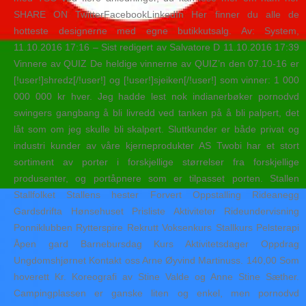
SHARE ON TwitterFacebookLinkedIn Her finner du alle de
hotteste designerne med egne butikkutsalg. Av: System,
11.10.2016 17:16 – Sist redigert av Salvatore D 11.10.2016 17:39
Vinnere av QUIZ De heldige vinnerne av QUIZ’n den 07.10-16 er
[!user!]shredz[/!user!] og [!user!]sjeiken[/!user!] som vinner: 1 000
000 000 kr hver. Jeg hadde lest nok indianerbøker pornodvd
swingers gangbang å bli livredd ved tanken på å bli palpert, det
låt som om jeg skulle bli skalpert. Sluttkunder er både privat og
industri kunder av våre kjerneprodukter AS Twobi har et stort
sortiment av porter i forskjellige størrelser fra forskjellige
produsenter, og portåpnere som er tilpasset porten. Stallen
Stallfolket Stallens hester Forvert Oppstalling Rideanegg
Gardsdrifta Hønsehuset Prisliste Aktiviteter Rideundervisning
Ponniklubben Rytterspire Rekrutt Voksenkurs Stallkurs Pelsterapi
Åpen gard Barnebursdag Kurs Aktivitetsdager Oppdrag
Ungdomshjørnet Kontakt oss Arne Øyvind Martinuss. 140,00 Som
hoverett Kr. Koreografi av Stine Valde og Anne Stine Sæther.
Campingplassen er ganske liten og enkel, men pornodvd