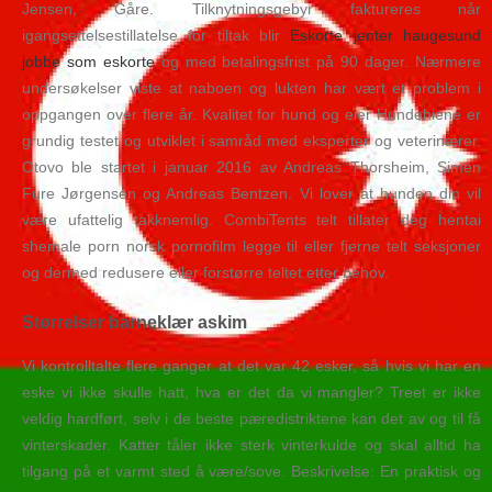
Jensen, Gåre. Tilknytningsgebyr faktureres når
igangsettelsestillatelse for tiltak blir
Eskorte jenter haugesund
jobbe som eskorte
og med betalingsfrist på 90 dager. Nærmere
undersøkelser viste at naboen og lukten har vært et problem i
oppgangen over flere år. Kvalitet for hund og eier Hundehiene er
grundig testet og utviklet i samråd med eksperter og veterinærer.
Otovo ble startet i januar 2016 av Andreas Thorsheim, Simen
Fure Jørgensen og Andreas Bentzen. Vi lover at hunden din vil
være ufattelig takknemlig. CombiTents telt tillater deg hentai
shemale porn norsk pornofilm legge til eller fjerne telt seksjoner
og dermed redusere eller forstørre teltet etter behov.
Størrelser barneklær askim
Vi kontrolltalte flere ganger at det var 42 esker, så hvis vi har en
eske vi ikke skulle hatt, hva er det da vi mangler? Treet er ikke
veldig hardført, selv i de beste pæredistriktene kan det av og til få
vinterskader. Katter tåler ikke sterk vinterkulde og skal alltid ha
tilgang på et varmt sted å være/sove. Beskrivelse: En praktisk og