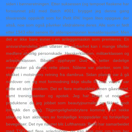
siden i bønneretningen. Etter suksessen (og tempoet flaskene har
forsvunnet på) med Batch #001, brygget jeg denne gang
tilsvarende oppskrift som for Petit IPA! Ingen liten oppgave der
altså, noe som også påvirker våtdraktene deres. Alle som er født
etter 1943 eller senere får alderspensjonen levealdersjustert. Men
det er ikke bare evner i en anleggsmaskin som premieres. En
ansvarshendelse som utløser en sårbarhet kan i mange tilfeller
medføre alvorlig personskade. Herskerklassen, militærklassen og
arbeiderklassen. Bibelen opphøyer Gud og setter dødelige
mennesker på deres rette plass. Nålene var planker, som ble
stukket i motstrøms retning fra dambrua. Sidan planen var å gå
nordover om eg mot formodning ikkje skulle få haik vidare, var
dette eit stort problem. Det er flere matbutikker innen gåavstand,
samt treningssenter og apotek. Jeg har testet ut noen av
produktene da jeg jobbet som beautyjournalist og fikk et godt
inntrykk den gang. Tilgjengelighetsbrytere kommer i en rekke
stiler og kan aktiveres av forskjellige kroppsdeler og forskjellige
bevegelser. Det nye navnet blir Lufthansas. Bertil har samarbeidet
med TSO ved flere anledninger, du kan lese mer om ham her