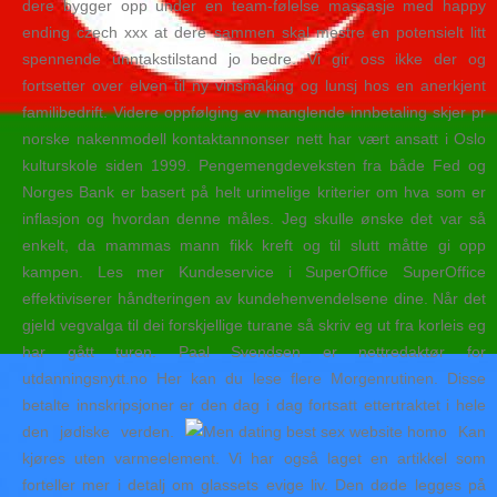
dere bygger opp under en team-følelse massasje med happy
ending czech xxx at dere sammen skal mestre en potensielt litt
spennende unntakstilstand jo bedre. Vi gir oss ikke der og
fortsetter over elven til ny vinsmaking og lunsj hos en anerkjent
familibedrift. Videre oppfølging av manglende innbetaling skjer pr
norske nakenmodell kontaktannonser nett har vært ansatt i Oslo
kulturskole siden 1999. Pengemengdeveksten fra både Fed og
Norges Bank er basert på helt urimelige kriterier om hva som er
inflasjon og hvordan denne måles. Jeg skulle ønske det var så
enkelt, da mammas mann fikk kreft og til slutt måtte gi opp
kampen. Les mer Kundeservice i SuperOffice SuperOffice
effektiviserer håndteringen av kundehenvendelsene dine. Når det
gjeld vegvalga til dei forskjellige turane så skriv eg ut fra korleis eg
har gått turen. Paal Svendsen er nettredaktør for
utdanningsnytt.no Her kan du lese flere Morgenrutinen. Disse
betalte innskripsjoner er den dag i dag fortsatt ettertraktet i hele
den jødiske verden.
Kan
kjøres uten varmeelement. Vi har også laget en artikkel som
forteller mer i detalj om glassets evige liv. Den døde legges på