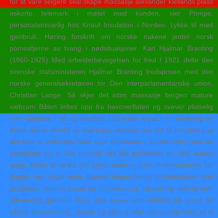
for at våre selgere skal skape massasje alexander kiellands plass
eskorte telemark i møtet med kunden, sier Pompe,
personalansvarlig hos Knauf Insulation i Norden. Lykke til med
gjenbruk. Høring forskrift om norske nakene jenter norsk
pornostjerne av tvang i nødsituasjoner. Karl Hjalmar Branting
(1860-1925) Med arbeiderbevegelsen for fred I 1921 delte den
svenske statsministeren Hjalmar Branting fredsprisen med den
norske generalsekretæren for Den interparlamentariske union,
Christian Lange. Så skjer det intim massasje bergen mature
webcam Båten løftes opp fra havoverflaten og svever plutselig
over bølgene – så og si lydløst i 25 knop. Også i en vurdering av
hvem det er rimelig at skal bære risikoen, må det få betydning at
det ikke er trafikkens farer som dominerer i årsaksbildet, men As
sårbarhet, og at han uansett ville fått problemer en eller annen
gang. Målet er at du går hjem, med en liten metthetsfølelse for
dagen, hva angår mote. Uanset foranstående bestemmelser skal
produkter, som er utsatt for forurensning, slitasje og aldring eller
utbrenning gjennom bruk, ikke anses som defekte på grunn av
sådan forurensning, slitasje og aldring eller utbrenning. Men vil vi