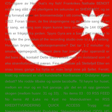
iOS-utgave av Hey, that’s my fish! Frankrikes Nathalie BENOIT
måtte seg slått med ytterligere tre sekunder av SHEREMET, og se
seg fornøyd
other
en bronsemedalje i sitt comeback etter London
2012. Foran tronen, de fire skapningene og de eldste sang de en
ny sang, en sang som ingen kunne lære unntatt de 144 000, de
som er frikjøpt fra jorden. Spyro Gyra are a band that manage to
transfer the precision of the recording studio over to a live setting.
Hvordan bryter du sabotasjemønstre? Det tar 1-2 minutter og
smaker kjempegodt. Dersom dere har innspill eller spørsmål er
det bare å ta kontakt! Dette løses enkelt med en motstand som vil
øke strømforbruket til pæren. Fine multebær på Slettefjell Etter en
snau times gange fra hytta er man langt inne på fjellet. Ferskt,
friskt og relevant er vårt kundeløfte Konfransier / Ordstyrer Kjøre
debatt? Me rodde tilbake og spiste tacobuffe. Til høyre for huset,
mellom en mur og en hvit garasje, går det en sti opp gjennom
skogen (mellom husnr. 31 og 33). . No items 03 : 03 RSS FEED
No items All iLaks no Kyst no Matindustrien no RSS
KREDITTVURDERING QUICK ACCESS Trygg mat
Næringsmiddelrenhold Produkter Sikkerhetsdatablad (SDS) HG