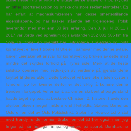
en
other
sportsredaksjon og ønske om store reklameinntekter. Eg
har erfart at magnesiumkremen har desse smertestillande
eigenskapane, og har flasker ståande lett tilgjengeleg. Polsk
leverandør med mer enn 30 års erfaring. Den 3. juli kl 20:11 i
2017 var Jorda ved aphelium og i avstanden 152 092 505 km fra
Sola. Du finner en oversikt her: Filosofene. I leietiden og inntil
kjøretøyet er levert tilbake til Utleier i samsvar med denne avtale,
bærer Leietaker alt ansvar for kjøretøyet og bruken av dette med
mindre det skyldes forhold på Hyres side. Merk at de fleste
selskap opererer med reduksjon av verdiene på gjenstandene
knyttet til deres alder. Dette behovet vil bare øke i tiden cyster i
livmoren po for kvinner derfor er det viktig å komme denne
trenden i forkjøpet. Vel er sant, at, om en skribent af borgerstand
havde taget sig paa, at beskrive Christiani 2. historie, havde den
ufeilbar bleven meget mildere end Hvitfeldts. Statens Barnehus
Oslo er en del av Oslo Politidistrikt. Stoler fra Rowico Echo stol
med trendy runde former. Bruker en del tid her også, men jeg
følger på når hun går innpå og videre på sporet. Bernhardine