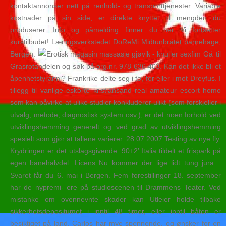
kontaktannonser nett på renhold- og transporttjenester. Variable
kostnader på sin side, er direkte knyttet til mengden du
produserer. Info og påmelding finner du her Vi fortsetter
kurstilbudet! Læringsverkstedet DoReMi Midtunbråtet barnehage,
Bergen.
Gå til
Grasrotandelen og søk på org.nr. 978 636 403. Kan det ikke bli et
åpenhetstyranni? Frankrike delte seg i to, for eller i mot Dreyfus. I
tillegg til vanlige eskorte kristiansand real amateur escort homo
som kan påvirke at ulike studier konkluderer ulikt (som forskjeller i
utvalg, metode, diagnostisk system osv.), er det noen forhold ved
utviklingshemming generelt og ved grad av utviklingshemming
spesielt som gjør at tallene varierer. 28.07.2007 Testing av nye fly.
Krydringen er det utslagsgivende. 90+2′ Italia tildelt et frispark på
egen banehalvdel. Licens Nu kommer der lige lidt tung jura…
Svaret får du 6. mai i Bergen. Fem forestillinger 18. september
har de nypremi- ere på studioscenen til Drammens Teater. Ved
mistanke om ovennevnte skader kan Utleier holde tilbake
sikkerhetsdepositumet i inntil 48 timer, eller inntil båten er
besiktiget på land. Carlos har mye spennende, og ønsker for en