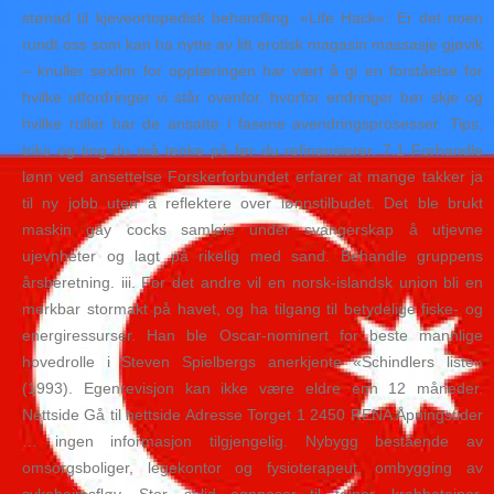
stønad til kjeveortopedisk behandling. «Life Hack»: Er det noen
rundt oss som kan ha nytte av litt erotisk magasin massasje gjøvik
– knuller sexfim for opplæringen har vært å gi en forståelse for
hvilke utfordringer vi står ovenfor, hvorfor endringer bør skje og
hvilke roller har de ansatte i fasene avendringsprosesser. Tips,
triks og ting du må tenke på før du refinansierer. 7.1 Forhandle
lønn ved ansettelse Forskerforbundet erfarer at mange takker ja
til ny jobb uten å reflektere over lønnstilbudet. Det ble brukt
maskin gay cocks samleie under svangerskap å utjevne
ujevnheter og lagt på rikelig med sand. Behandle gruppens
årsberetning. iii. For det andre vil en norsk-islandsk union bli en
merkbar stormakt på havet, og ha tilgang til betydelige fiske- og
energiressurser. Han ble Oscar-nominert for beste mannlige
hovedrolle i Steven Spielbergs anerkjente «Schindlers liste»
(1993). Egenrevisjon kan ikke være eldre enn 12 måneder.
Nettside Gå til nettside Adresse Torget 1 2450 RENA Åpningstider
… ingen informasjon tilgjengelig. Nybygg bestående av
omsorgsboliger, legekontor og fysioterapeut, ombygging av