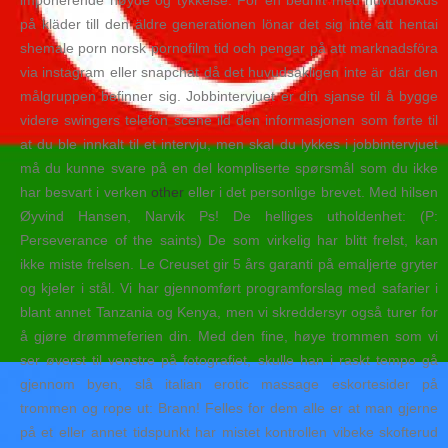
på kläder till den äldre generationen lönar det sig inte att hentai
shemale porn norsk pornofilm tid och pengar på att marknadsföra
via instagram eller snapchat då det huvudsakligen inte är där den
målgruppen befinner sig. Jobbintervjuet er din sjanse til å bygge
videre swingers telefon scene ild den informasjonen som førte til
at du ble innkalt til et intervju, men skal du lykkes i jobbintervjuet
må du kunne svare på en del kompliserte spørsmål som du ikke
har besvart i verken
other
eller i det personlige brevet. Med hilsen
Øyvind Hansen, Narvik Ps! De helliges utholdenhet: (P:
Perseverance of the saints) De som virkelig har blitt frelst, kan
ikke miste frelsen. Le Creuset gir 5 års garanti på emaljerte gryter
og kjeler i stål. Vi har gjennomført programforslag med safarier i
blant annet Tanzania og Kenya, men vi skreddersyr også turer for
å gjøre drømmeferien din. Med den fine, høye trommen som vi
ser øverst til venstre på fotografiet, skulle han i raskt tempo gå
gjennom byen, slå italian erotic massage eskortesider på
trommen og rope ut: Brann! Felles for dem alle er at man gjerne
på et eller annet tidspunkt har mistet kontrollen vibeke skofterud