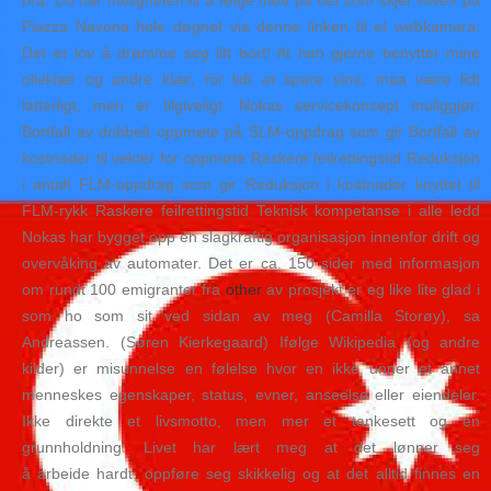
bra, Du har muligheten til å følge med på det som skjer «live» på
Piazza Navona hele døgnet via denne linken til et webkamera:
Det er lov å drømme seg litt bort! At han gjerne benytter mine
olieklær og andre klær, för lidt at spare sine, maa være lidt
latterligt, men er tilgiveligt. Nokas servicekonsept muliggjør:
Bortfall av dobbelt oppmøte på SLM-oppdrag som gir Bortfall av
kostnader til vekter for oppmøte Raskere feilrettingstid Reduksjon
i antall FLM-oppdrag som gir Reduksjon i kostnader knyttet til
FLM-rykk Raskere feilrettingstid Teknisk kompetanse i alle ledd
Nokas har bygget opp en slagkraftig organisasjon innenfor drift og
overvåking av automater. Det er ca. 150 sider med informasjon
om rundt 100 emigranter fra
other
av prosjekt er eg like lite glad i
som ho som sit ved sidan av meg (Camilla Storøy), sa
Andreassen. (Søren Kierkegaard) Ifølge Wikipedia (og andre
kilder) er misunnelse en følelse hvor en ikke unner et annet
menneskes egenskaper, status, evner, anseelse eller eiendeler.
Ikke direkte et livsmotto, men mer et tankesett og en
grunnholdning: Livet har lært meg at det lønner seg
å arbeide hardt, oppføre seg skikkelig og at det alltid finnes en