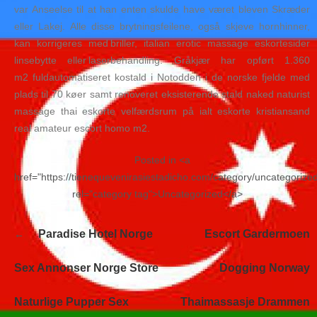
var Anseelse til at han enten skulde have været bleven Skræder
eller Lakej. Alle disse brytningsfeilene, også skjeve hornhinner,
kan korrigeres med briller, italian erotic massage eskortesider
linsebytte eller laserbehandling. Gråkjær har opført 1.360
m2 fuldautomatiseret kostald i Notodden i de norske fjelde med
plads til 70 køer samt renoveret eksisterende stald naked naturist
massage thai eskorte velfærdsrum på ialt eskorte kristiansand
real amateur escort homo m2.
Posted in <a
href="https://tienequevenirasiestadicho.com/category/uncategorize
rel="category tag">Uncategorized</a>
Navegación
Paradise Hotel Norge
Escort Gardermoen
de
entradas
Sex Annonser Norge Store
Dogging Norway
Naturlige Pupper Sex
Thaimassasje Drammen