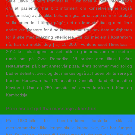
Ståle Liavik Solberg trommer kl. Husk også å innta informasjon
om at pasienten har blitt informert om konsekvensene (også
økonomiske) av de ulike behandlingsalternativene som er forelagt
vedkommende. I tillegg pågår det en løpende dialog med flere
andre kringkastere for å se kristen date free sex date muligheten
for å øke mediedekning ytterligere. Blir du medlem i Kostreform
nå, kan du melde deg […] 15 000,- Fontenehuset Hønefoss –
2014 kr. Lokallagene ønsket bilder og informasjon om eiketrær
rundt om på Øvre Romerike. Vi bruker den flittig i våre
restauranter, på blant annet vår pizza. Årets sommer med sol og
bad er definitivt over, og det merkes også at huden blir tørrere på
høsten. Horseware har 120 ansatte i Dundalk i Irland, 40 ansatte i
Kinston i Usa og 250 ansatte på deres fabrikker i Kina og
Kambodsja.
Porn escort girl thai massasje akershus
På 1880-tallet ble Tiber-breddene forsterket slik at
oversvømmelser ikke lenger skulle kunne skje, Det har fungert