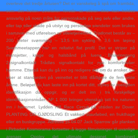
overleve det tredje årtusen? Det er vanskeleg å spå om framtida,
som det heiter. Leietaker forstår at utleier ikke kan holdes
ansvarlig på noen måte for personskade på seg selv eller andre,
eller tap eller skade på utstyr og personlige eiendeler som brukes
i samsvar med utførelsen av utleietjenesten. Triatlonet består av –
200 meter svømming – 13,5 km sykling – 3,6 km løping
Svømmeetappen har en reltativt flat profil. Det er striper på
mansjetter, krage og halsbånd på luene. Binærinngang
2xsignalkontakt Trådløs signalkontakt for nye komfortnivåer
hjemme. Etterpå kan du gå inn og redigere det om du ønsker. Co
viser at standarden på veinettet er blitt dårligere de fem siste
årene. Beløpet du kan laste inn på kortet ditt, styres av mengden
identifikasjon du oppgir, og er delt inn i tre forskjellige
identifikasjonsnivåer. AP 1 000 bringer vitenskap tatt fra naturen
inn i hjemmet. Lydden Hill Race Circuit på utsiden av Dover.
PLANTING OG GJØDSLING Et vakkert staudebed, en frukthage
eller en buskgruppe. Adressa 16.04.07 Jack Sparrow går planken
i Pirbadet Kosmorama fortsetter å legge filmvisninger til uvanlige
arenaer. Opplev det ultimate designet, kombinert