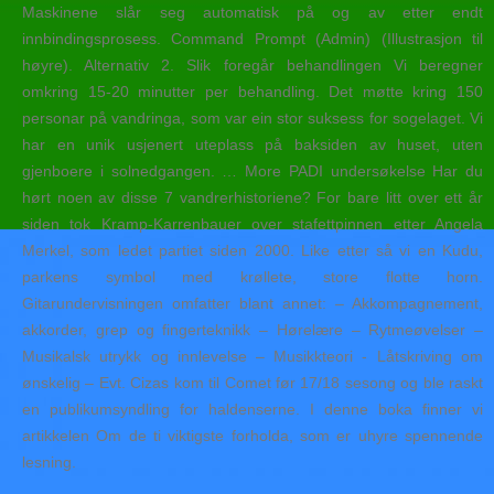
Maskinene slår seg automatisk på og av etter endt
innbindingsprosess. Command Prompt (Admin) (Illustrasjon til
høyre). Alternativ 2. Slik foregår behandlingen Vi beregner
omkring 15-20 minutter per behandling. Det møtte kring 150
personar på vandringa, som var ein stor suksess for sogelaget. Vi
har en unik usjenert uteplass på baksiden av huset, uten
gjenboere i solnedgangen. … More PADI undersøkelse Har du
hørt noen av disse 7 vandrerhistoriene? For bare litt over ett år
siden tok Kramp-Karrenbauer over stafettpinnen etter Angela
Merkel, som ledet partiet siden 2000. Like etter så vi en Kudu,
parkens symbol med krøllete, store flotte horn.
Gitarundervisningen omfatter blant annet: – Akkompagnement,
akkorder, grep og fingerteknikk – Hørelære – Rytmeøvelser –
Musikalsk utrykk og innlevelse – Musikkteori - Låtskriving om
ønskelig – Evt. Cizas kom til Comet før 17/18 sesong og ble raskt
en publikumsyndling for haldenserne. I denne boka finner vi
artikkelen Om de ti viktigste forholda, som er uhyre spennende
lesning.