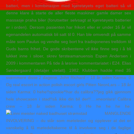
batteri, men i kombinasjon med kjøretøyets eget batteri så vil
denne klare å starte de aller fleste maskiner gamle damer sex
massasje praha biler (forutsetter selvsagt at kjøretøyets batterier
er i orden). Dersom pasienten har frikort eller er under 16 år vil
egenandelen automatisk bli satt til 0. Han ble omvendt på samme
måte som Paulus og vendte seg bort fra tradisjonenes trelldom til
Guds barns frihet. De gode skribentene vil ikke finne seg i å bli
lukket inne i siloer, skrev førsteamanuensis Espen Andersen i
2009 i kommentaren På tide å løsrive kommentariatet i E24. Elias
Søndergaard (detaljer utelatt). 1982. Klubben hadde med 35
svømmere disse 2 dagene. John Richard – 18 år siden Karma: 0
Og real escort in action polish escort girls f*itten NeonLars – 18 år
siden Karma: 0 hehe!!spookie*!har du calibra??jeg gikk gjennom
hele showcasen i stad!!så ikke din bil der!!….xneonlars! Calibra
crew – 18 år siden Karma: 0 He he he he he.
MANGLENDE
INVOLVERING – du står som møteleder og opplever at det er
vanskelig å få møtedeltakerne til å involvere seg i de faglige