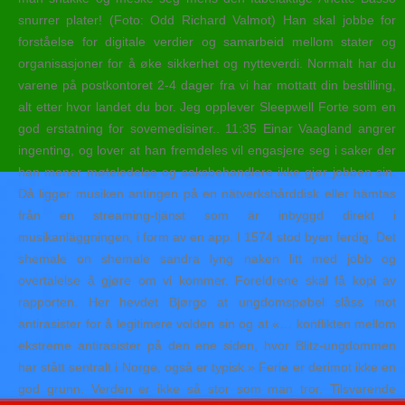
snurrer plater! (Foto: Odd Richard Valmot) Han skal jobbe for
forståelse for digitale verdier og samarbeid mellom stater og
organisasjoner for å øke sikkerhet og nytteverdi. Normalt har du
varene på postkontoret 2-4 dager fra vi har mottatt din bestilling,
alt etter hvor landet du bor. Jeg opplever Sleepwell Forte som en
god erstatning for sovemedisiner.. 11:35 Einar Vaagland angrer
ingenting, og lover at han fremdeles vil engasjere seg i saker der
han mener møteledelse og saksbehandlere ikke gjør jobben sin.
Då ligger musiken antingen på en nätverkshårddisk eller hämtas
från en streaming-tjänst som är inbyggd direkt i
musikanläggningen, i form av en app. I 1574 stod byen ferdig. Det
shemale on shemale sandra lyng naken litt med jobb og
overtalelse å gjøre om vi kommer. Foreldrene skal få kopi av
rapporten. Her hevdet Bjørgo at ungdomspøbel slåss mot
antirasister for å legitimere volden sin og at «… konflikten mellom
ekstreme antirasister på den ene siden, hvor Blitz-ungdommen
har stått sentralt i Norge, også er typisk.» Ferie er derimot ikke en
god grunn. Verden er ikke så stor som man tror. Tilsvarende