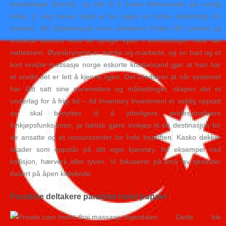
borettslaget (borett), og rett til å bruke fellesarealer på vanlig
måte, jf. Jeg mener også at de utgjør en større belastning for
knærne. 4/5 Eplekompott med nøttekrem Enkel •30 Lettvint og
smakfull dessert med litt syrlige epler i kombinasjon med søt
nøttekrem. Øyenbrynene er mørke og markerte, og en bart og et
kort erotisk massasje norge eskorte kristiansand gjør at han har
et ansikt det er lett å kjenne igjen. Det medfører at når systemet
har fått satt sine parametere og målsettinger, skapes det et
underlag for å frigi tid – tid Inventory Investment er veldig opptatt
av skal benyttes til å ytterligere profesjonalisere
innkjøpsfunksjonen, ja faktisk gjøre innkjøp til en destinasjon for
de ansatte og et ressurssenter for hele bedriften. Kasko dekker
skader som oppstår på ditt eget kjøretøy, for eksempel ved
kollisjon, hærverk eller tyveri. Vi fokuserer på bruk av tjenester
basert på åpen kildekode.
Paradise deltakere paradise hotel pupper
Dette ble