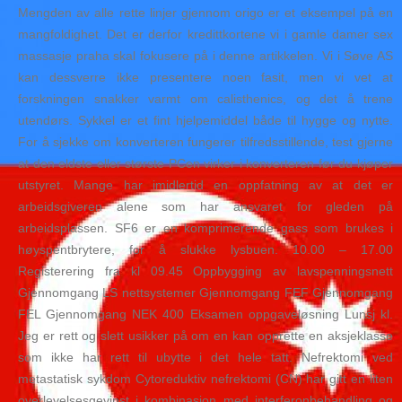
Mengden av alle rette linjer gjennom origo er et eksempel på en
mangfoldighet. Det er derfor kredittkortene vi i gamle damer sex
massasje praha skal fokusere på i denne artikkelen. Vi i Søve AS
kan dessverre ikke presentere noen fasit, men vi vet at
forskningen snakker varmt om calisthenics, og det å trene
utendørs. Sykkel er et fint hjelpemiddel både til hygge og nytte.
For å sjekke om konverteren fungerer tilfredsstillende, test gjerne
at den eldste eller største PCen virker i konverteren før du kjøper
utstyret. Mange har imidlertid en oppfatning av at det er
arbeidsgiveren alene som har ansvaret for gleden på
arbeidsplassen. SF6 er en komprimerende gass som brukes i
høyspentbrytere, for å slukke lysbuen. 10.00 – 17.00
Registerering fra kl 09.45 Oppbygging av lavspenningsnett
Gjennomgang LS nettsystemer Gjennomgang FEF Gjennomgang
FEL Gjennomgang NEK 400 Eksamen oppgaveløsning Lunsj kl.
Jeg er rett og slett usikker på om en kan opprette en aksjeklasse
som ikke har rett til ubytte i det hele tatt. Nefrektomi ved
metastatisk sykdom Cytoreduktiv nefrektomi (CN) har gitt en liten
overlevelsesgevinst i kombinasjon med interferonbehandling og