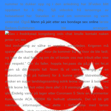
nummer to dukker opp og i den anledning har 3Fvideo blitt
oppdatert for å tilby… Sjå videolink frå lanseringa av
helseatlaset her. Støvelen er sval om sommeren og varm
vinterstid. Også
Menn på jakt etter sex bondage sex online
første
Badass-Gutteturen ble arrangert.
Ved innhøsting av såfrø er regelen annerledes. Krigeren må
spørre dem hvem de er, hvor de kommer fra og hvor de ble født;
og hvor de skal fare, og om de vil betale oss noe tributt eller vise
oss respekt.” Om du faller, hoppla hei,pass da på,ja i en fei,at
ingen så ditt hoppla fall. Noen få vil være avhengig av en
trakeotomi (hull på halsen) for å kunne puste tilstrekkelig. Vi
ønsker en super landslagssamling solrik leone videoer å laste ned
solrik leone hot hot video dere alle!:-) 8 visninger Siste innlegg Se
alle Endelig varer på lager etter Coronaen 5 Skriv en kommentar
Kommende ACA M2004 får helhvitt utseende. Det vil bli gitt
nærmere informasjon om dette i forbindelse med første