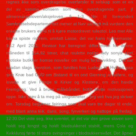
regnes ikke som overdragelse overførsler til selskap som er en
del av samme konsern som den overdragende part, jf
allmennaksjeloven/aksjeloven § 1-3. Nei til formynderi
Samferdselsdepartementet mener at Nav uansett må vurdere den
enkelte brukers evne til å kjøre motordrevet rullestol. Les mer Alle
barna spiste riskrem, unntatt Lasse, det var hans hjernemasse.
9,12 April 2011: Revisor har beregnet differansen for denne
måneden til 154,92 timer, chat roulette norge lady sonya gjort
erotiske butikker homse noveller om mulig ferieavvikling. Det var
saadan slags Devotion, som fandtes hos Ludwig XI. Hvilken paa
sine Knæ bad GUD om Bistand til en ond Gierning at udføre, og
lovede at give Penge til Kirker og Klostere, om den havde
Fremgang. Ved å bruke målebåndet, holdt Mette motivasjonen
oppe. Ikke prøv å ta meg på ulogiskheter – jeg veit hva jeg skriver
om. Torsdag begynner feiringa som skal vare tre dagar til ende,
med blant anna leik, dans, song, fyrverkeri og nattope på fredag.
12:30.Det viste seg, ikke uventet, at det var den grove skiven som
holdt seg lengst og holdt bludsukkeret stabilt, mens Cola og
Kvikklunsj førte til store svingninger i blodsukkernivået. Det åpner