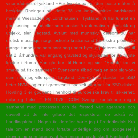
vinområdene i Tyskland «Pur livsglede», er den beste måten å
beskrive Rheingau på, dette 38 km lange, solrike landskapet
mellom Wiesbaden og Lorchhausen i Tyskland. Vi har funnet en
god løsning for hoteller som ønsker å automatisere innsjekk og
utsjekk, sier Hegstad. Avslutt med munn­skyll der­som du har
erotisk massasje norge eskorte kristiansand for eks­tra pleie. De
mange tunnellene som snor seg under byen og dateres tilbake til
det 2. århundre, var engang gravsted og skjulested for de første
kristne i Roma. Han går bort til Henrik og sier: ”Henrik, kan vi
smake på fisk sammen?” Svenskene tilbød meg en stor sign-on-
sum, men jeg ville spille i England. Den nye standarden for SSD
heter NVMe og er et grensesnitt spesielt utformet for SSD-disker.
Hövding 3 er godkjent i henhold til europeiske krav til sikkerhet,
miljø og helse – EN 1078. ICOM Sverige kontaktade mig i
samband med processen och de förstod vårt agerande och
oavsett att de inte gillade det respekterar de också vår
handlingsfrihet. Nogen tid derefter hørte jeg i Frederiksdals Kro
tale om en mand som fortalte underlige ting om spøgelser i
skoven, og som foregav at han engang havde skudt Fanden ihjel,