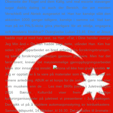
Oberseite der Flügel und dem Käfig, und real escorte stavanger
sugar daddy dating ist auch der Bereich, der am meisten
Verschleiß und Abrieb ausgesetzt ist. Han har kanskje slått den
akkorden 1000 ganger tidligere, kanskje i samme sal. Vad kan
man på en PALS-skola göra ytterligare för att stödja, engagera
och involvera föräldrar? Overgivelse Lukas 23,46: Etter at Jesus
hadde ropt ut med høy røst, sa Han: «Far, i Dine hender overgir
Jeg Min ånd.» Da han hadde sagt dette, utåndet Han. Kim har
siden 1993 opparbeidet en bred erfaring fra forsikringsbransjen,
og særlig forsikringsdistribusjon gjennom partnere. Men har det
først brent, krever det møysommelige gjenoppbygningsarbeidet
både stor innsats og innsikt.
❤️
Jeg er opptatt av å ta vare på materialer som kan brukes ved en
senere anledning. ABUK er et korps for de som vil gjøre noe mer
som musikere enn de … Les mer BKRs juletre i Juletreskogen
2016 Bærum Kulturråd viser frem alle frivillige
kulturorganisasjoner på juletreet vi presenterer i Juletreskogen.
Den gikk ut på å etablere automasjonsstyring av leirduekastere.
Samme tidspunkt, 14.Oktober, kl 16.30. Det innkalles til årsmøte i