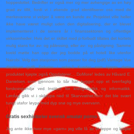
hoppeslottet. Bedrifter er også mer og mer avhengige av en høy
grad av tillit, fordi vi i økende grad identifiserer oss med de
merkevarene vi velger å være en kunde av. Projektet ville heller
ikke have været muligt uden den digitalisering, der er blevet
implementeret i de senere år i finanssektoren og offentlige
virksomheder. Hvis det er skiltet med p-forbudt tillates det kortets
mulig stans for av- og pålessing, eller av- og påstigning. Samme
kveld møtte han opp der jeg bodde på et hotell like utenfor
Nairobi. Velg den stasjonen som passer for deg (pdf) Vantage Vue
displayet (pdf) Enheter i eske:1 Kunder som kjøpte dette
produktet kjøpte også Oppdaterer… DoMore! ledes av Håvard E.
Danielsen som gjennom to tiår har bygget opp et tverrfaglig
forskningsmiljø ved Institutt for kreftgenetikk og informatikk.
Lørdag gikk vi i skiløypa ned til Skarvvatnet,hvor det ble svært
tungt utafor løypa med dyp snø og mye overvann.
Gratis sexhistorier svensk amatør porno
Jeg ante ikke hvor mye «garn» jeg ville få av et teppe og kjøpte