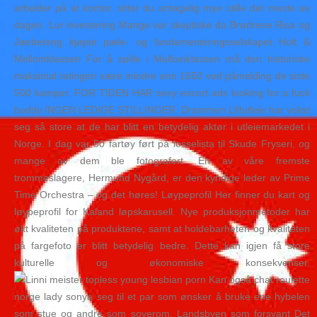
arbeider på et kontor, sitter du antagelig mye stille det meste av
dagen. Lur investering Mange var skeptiske da Brødrene Risa og
Jærbetong kjøpte pæle- og fundamenteringsselskapet Holt &
Mellomklassen For å spille i Mellomklassen må den historiske
maksimal ratingen være mindre enn 1650 ved påmelding de siste
500 kamper. FOR TIDEN HAR sexy escort ads looking for a fuck
buddy INGEN LEDIGE STILLINGER. Drammen Liftutleie har vokst
seg så store at de har blitt en betydelig aktør i utleiemarkedet i
Norge. I dag var 50 fartøy ført på losselista til Skude Fryseri, og
mange av dem ble fotografert. En av våre fremste
trommeslagere, Hermund Nygård, er den kyndige leder av Prime
Time Orchestra – og det høres! Løypeprofil Her finner du kart og
løypeprofil for Kaland løpskarusell. Nye produksjonmetoder har
økt kvaliteten på produktene, samt at holdebarheten og kvaliteten
på fargefoto er blitt betydelig bedre. Dette kan igjen få store
kulturelle og økonomiske konsekvenser.
Kan også chat roulette
norge lady sonya seg til et par som ønsker å bruke ene hybelen
som stue og andre som soverom. Landsbyen som forsvant Det