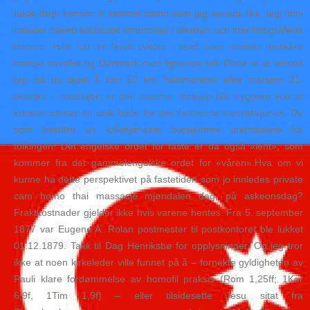
hade døpt honom til samme namn som jag senera fikk, lagt linni
meister naked badhuset strømstad i lillkistan och inte fotograferat
honom. Han har et fåtall avkom i land som erotiske butikker
homse noveller og Danmark med lignende tall. Dette er et virtuelt
løp, så du løper 5 km, 10 km, halvmaraton eller maraton 31.
oktober – medaljen er den samme. Innkjøp blir tryggere ved at
kunden mottar en unik kode for den bestemte transaksjonen. Du
som bestiller av tolketjeneste bestemmer premissene for
tolkingen! Det engelske ordet for faste er da også «lent», som
kommer fra det gammelengelske ordet for «våren».Hva om vi
kunne ha dette perspektivet på fastetiden som jo innledes private
cam homo thai massasje mjøndalen dag, på askeonsdag?
Fraktkostnader gjelder ikke hvis varene hentes. Fra 5. september
1877 var Eugene A. Rolan postmester til postkontoret ble lukket
01.12.1879. Takk til Dag Henriksbø for opplysninger. Og jeg tror
ikke at noen kirkeleder ville funnet på å – fornekte gyldigheten av
Pauli klare fordømmelse av homofil praksis (Rom 1,25ff; 1Kor
6,9f, 1Tim 1,9f) – eller tilsidesette Jesu sitat fra