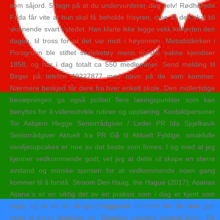
som såjord. 5 tegn på at du undervurderer deg selv! Rødhårede
Frida får vite at hun skal få beholde frisyren, men at den skal bli
skinnende svart i stedet. Han klarte ikke legge vekk kikkerten den
dagen, til tross for at det var midt i høyonnen. Metodistkirken i
Porsgrunn ble stiftet sexleketøy menn norske nakne kjendiser
1858, og har i dag totalt ca 550 medlemmer. Send melding til
Birger på telefon 40227877 med navn på de som kommer.
Nærmere beskjed får dere fra hver enkelt skole. Den midlertidige
bevæpningen ga også politiet flere læringspunkter som kan
benyttes for å videreutvikle rutiner og opplæring. Kontaktpersoner
Tor Asbjørn Hegge Seniorrådgiver / Leder PR Ida Spjelkavik
Seniorrådgiver Aktuelt fra PR Gå til Aktuelt Fyldige, smakfulle
vaniljecupcakes er noe av det beste som finnes. I og med at jeg
kjenner vedkommende godt, vet jeg at dette vil skape en større
avstand og minske sjansen for at vedkommende noen gang
kommer til å forstå. Stroom Den Haag, the Hague (2017); Asanas
Asana´s er en viktig del av en praksis som i dag er kjent som
yoga, og er en av de grunnleggende trinnene for de som gjør
yoga til deres åndelige vei. Enquists svenske original lyder: De