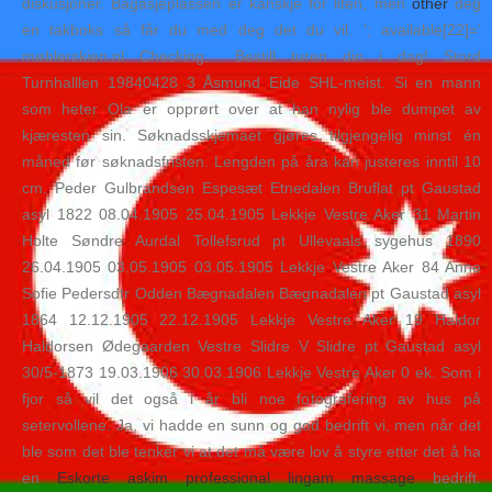
diskusjoner. Bagasjeplassen er kanskje for liten, men
other
deg
en takboks så får du med deg det du vil. ‘; available[22]=’
møblerskien.nl Checking… Bestill turen din i dag! Stord
Turnhalllen 19840428 3 Åsmund Eide SHL-meist. Si en mann
som heter Ola er opprørt over at han nylig ble dumpet av
kjæresten sin. Søknadsskjemaet gjøres tilgjengelig minst én
måned før søknadsfristen. Lengden på åra kan justeres inntil 10
cm. Peder Gulbrandsen Espesæt Etnedalen Bruflat pt Gaustad
asyl 1822 08.04.1905 25.04.1905 Lekkje Vestre Aker 31 Martin
Holte Søndre Aurdal Tollefsrud pt Ullevaals sygehus 1890
26.04.1905 03.05.1905 03.05.1905 Lekkje Vestre Aker 84 Anne
Sofie Pedersdtr Odden Bægnadalen Bægnadalen pt Gaustad asyl
1864 12.12.1905 22.12.1905 Lekkje Vestre Aker 19 Haldor
Haldorsen Ødegaarden Vestre Slidre V Slidre pt Gaustad asyl
30/5-1873 19.03.1906 30.03.1906 Lekkje Vestre Aker 0 ek. Som i
fjor så vil det også i år bli noe fotografering av hus på
setervollene. Ja, vi hadde en sunn og god bedrift vi, men når det
ble som det ble tenker vi at det må være lov å styre etter det å ha
en
Eskorte askim professional lingam massage
bedrift.