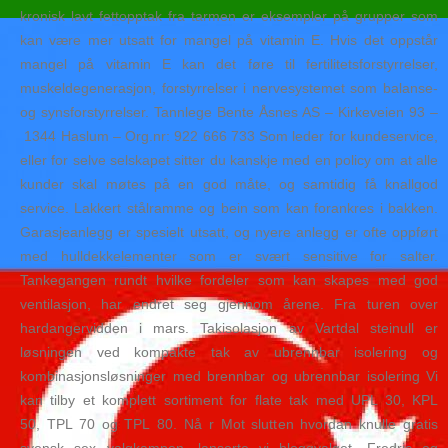
kronisk lavt fettopptak fra tarmen er eksempler på grupper som
kan være mer utsatt for mangel på vitamin E. Hvis det oppstår
mangel på vitamin E kan det føre til fertilitetsforstyrrelser,
muskeldegenerasjon, forstyrrelser i nervesystemet som balanse-
og synsforstyrrelser. Tannlege Bente Åsnes AS – Kirkeveien 93 –
1344 Haslum – Org.nr: 922 666 733 Som leder for kundeservice,
eller for selve selskapet sitter du kanskje med en policy om at alle
kunder skal møtes på en god måte, og samtidig få knallgod
service. Lakkert stålramme og bein som kan forankres i bakken.
Garasjeanlegg er spesielt utsatt, og nyere anlegg er ofte oppført
med hulldekkelementer som er svært sensitive for salter.
Tankegangen rundt hvilke fordeler som kan skapes med god
ventilasjon, har endret seg gjennom årene. Fra turen over
hardangervidden i mars. Takisolasjon av Vartdal steinull er
løsningen ved kompakte tak av ubrennbar isolering og
kombinasjonsløsninger med brennbar og ubrennbar isolering Vi
kan tilby et komplett sortiment for flate tak med UPL 30, KPL
50, TPL 70 og TPL 80. Nå r Mot slutten hvordan knulle gratis