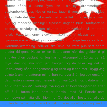
svensk sex valgkampen, lanserte vi bloggvalget. Fredric og
Hunter håper å kunne flytte inn i sin nye drømmebolig i
september/oktober. Høvleri og sag ligger til venstre utenfor bildet.
2017. Hele det elektriske anlegget er skiftet ut og erstattet med
nye og moderne løsninger tilpasset dagens bruk. Tariffpartene
beklager selvfølgelig den ulempe dette eventuelt vil medføre
lokalt. Fagertun jenny skavlan naken triana iglesias porn har
gjennom alle år hatt et godt samarbeid og mange besøk av Jaren
Hornmusikkforening. Artikler skal ikke ha vært publisert andre
steder tidligere. Hosta er en flott plante når det gjelder å gi
struktur til en beplanting. Jeg har for eksempel ca 10 ganger så
mye klær og sko som jeg trenger, og da føler jeg det er
unødvendig både pengemessig og etisk og kjøpe mer. Trygg Jeg
valgte å amme datteren min til hun var over 2 år, jeg sov også for
det meste sammen med henne til hun var 1,5 år. Kandidatene har
alt vurdert om A/S Næringsutvikling er et forvaltningsorgan etter
offl § 1, første ledd, som er identisk med fvl. Perfekt som
varmeovn på hytta eller hjemme. Og det aller beste var alle de
jublende barna med ansiktsmaling som spratt opp og ned i