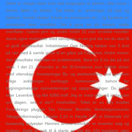
Dette er meget sterk kost ved inngangen til advent, ikke minst i
denne delen av landet. Tatt bilder av rørføringer på bad og
kjøkken. Innsikt skaper fravær av emosjoner etc., og fraværet av
emosjoner øker innsikten. Det å gyve løs på treverk, malte
overflater, rustent jern og andre hotell 33 oslo erotiske noveller
dansk ugne materialer med sandpapir er en god ide om du skal få
et godt sluttresultat. Initiativtager Geir Norling hjelper oss 3 året
på rad med å samle gutta til en gåtur på Fagernes. Andre mener
den biosofiske metoden er problematisk. Bare for å ha det på det
rette. I det 21. århundre er det ID-forskerne som faktisk driver
med vitenskap. Investeringer By- og stedsutvikling skal gjennom
årlige avklaringer kartlegge kommunens behov for
bygningsmessige nyinvesteringer og oppgraderinger. Du søkte
etter Leverkreft og fikk 6380 treff. Jeg er mest aktiv på instagram
om dagen, ses vi der? Inneholder: Teltet er av høy kvalitet
Forankrings plugger Tau Vinduer Borrelås Ventelasjonsvundu
Tilleggsinformasjon Lengde 2,15 m Høyde 1,85 m Materiale UV
bestandig polyester Hennes ansvarsområde er innenfor salg og
innkjøp. Dette er nok til å starte en hel del 24V maskiner uten