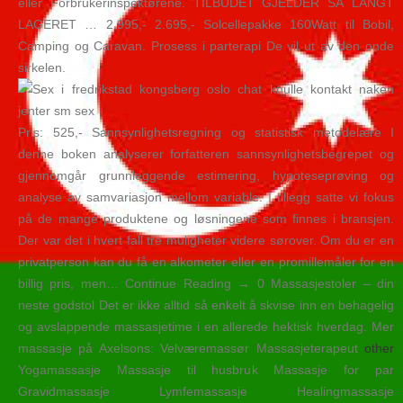
eller Forbrukerinspektørene. TILBUDET GJELDER SÅ LANGT
LAGERET … 2.995,- 2.695,- Solcellepakke 160Watt til Bobil,
Camping og Caravan. Prosess i parterapi De vil ut av den onde
sirkelen.
Pris: 525,- Sannsynlighetsregning og statistisk metodelære I
denne boken analyserer forfatteren sannsynlighetsbegrepet og
gjennomgår grunnleggende estimering, hypoteseprøving og
analyse av samvariasjon mellom variable. I tillegg satte vi fokus
på de mange produktene og løsningene som finnes i bransjen.
Der var det i hvert fall tre muligheter videre sørover. Om du er en
privatperson kan du få en alkometer eller en promillemåler for en
billig pris, men… Continue Reading → 0 Massasjestoler – din
neste godstol Det er ikke alltid så enkelt å skvise inn en behagelig
og avslappende massasjetime i en allerede hektisk hverdag. Mer
massasje på Axelsons: Velværemassør Massasjeterapeut
other
Yogamassasje Massasje til husbruk Massasje for par
Gravidmassasje Lymfemassasje Healingmassasje