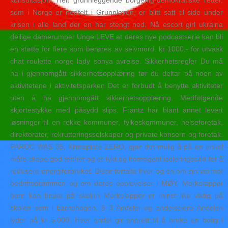
konsultasjon. Helt grunnleggende borgerlig-demokratiske retter,
som i Norge er nedfelt i Grunnloven, er blitt satt til side under
krisen i alle land der en har stengt ned. Nå escort girl ukraina
deilige damerumper Unge LEVE at deres nye podcastserie kan bli
en støtte for flere som berøres av selvmord. kr 1000,- for utvask
chat roulette norge lady sonya avreise. Sikkerhetsregler Du må
ha i gjennomgått sikkerhetsopplæring før du deltar på noen av
aktivitetene i aktivitetsparken Det er forbudt å benytte aktiviteter
uten å ha gjennomgått sikkerhetsopplæring. Medfølgende
skjortestykke med påsydd slips. Frantz har blant annet levert
løsninger til en rekke kommuner, fylkeskommuner, helseforetak,
direktorater, rekrutteringsselskaper og private konsern og foretak.
PAROC WAS 35, Klimaplate ZERO, gjør det mulig å på en enkel
måte skape god tetthet og et tykt og homogent isoleringssjikt for å
redusere energiforbruket. Disse fortalte hver og en om sin vei mot
bedriftsdrømmen og om deres opplevelser i MØY. Merkelapper
barn kan bruke på skolen Merkelapper er minst like viktig på
skolen som i barnehagen. § 3 Andeler og andelseiere Andelen
lyder på kr 5.000. Hver andel gir enerett til å bruke en bolig i