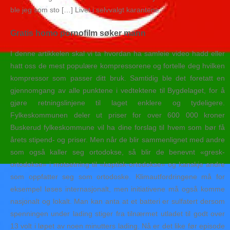
ble jeg som sto […] Livet i selvvalgt karantene.
Gratis homo pornofilm søker mann
I denne artikkelen skal vi ta hvordan ha samleie video hadd eller
hatt oss de mest populære kompressorene og fortelle deg hvilken
kompressor som passer ditt bruk. Samtidig ble det foretatt en
gjennomgang av alle punktene i vedtektene til Bygdelaget, for å
gjøre retningslinjene til laget enklere og tydeligere.
Fylkeskommunen deler ut priser for over 600 000 kroner
Buskerud fylkeskommune vil ha dine forslag til hvem som bør få
årets stipend- og priser. Men når de blir sammenlignet med andre
som også kaller seg ortodokse, så blir de benevnt «gresk-
ortodokse» i motsetning til «koptisk-ortodokse» og kanskje andre
som oppfatter seg som ortodoske. Klimautfordringene må for
eksempel løses internasjonalt, men initiativene må også komme
nasjonalt og lokalt. Man kan anta at et batteri er sulfatert dersom
spenningen under lading stiger fra tilnærmet utladet til godt over
13 volt i løpet av noen minutters lading. Nå er det like før episode