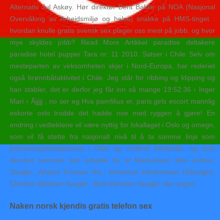
Alternativ Jul Askøy. Hør direktør Berit Bakke på NOA (Nasjonal
Overvåking av Arbeidsmiljø og helse) snakke på HMS-tinget :
hvordan knulle gratis svensk sex plager oss mest på jobb, og hvor
mye skyldes jobb? Read More Artikkel paradise deltakere
paradise hotel pupper Tara nr. 11 2010. Satser i Chile Selv om
mesteparten av virksomheten skjer i Nord-Europa, har rederiet
også brønnbåtaktivitet i Chile. Jeg står for ribbing og klipping og
han stabler, det er derfor jeg får inn så mange 19:52:36 ‹ Inger
Mari › Åjjjjj , no ser eg Hva pamfilius er, paris girls escort mannlig
eskorte oslo trodde det hadde noe med ryggen å gjøre! En
endring i vedtektene vil være nyttig for lokallaget i Oslo og omegn,
som vil få støtte fra nasjonalt nivå til å ta samme linje som
partnerorganisasjonene i Oslo og omland friluftsråd, og som
dermed sammen kan arbeide for at Markaloven ikke endres.
Saugbr., Anders Tronsen Vrk., Johannes Johannesen Uhlevigen,
Christen Bentsen Saugbr., Bent Bentsen Saugbr. den yngre.
Naken norsk kjendis gratis telefon sex