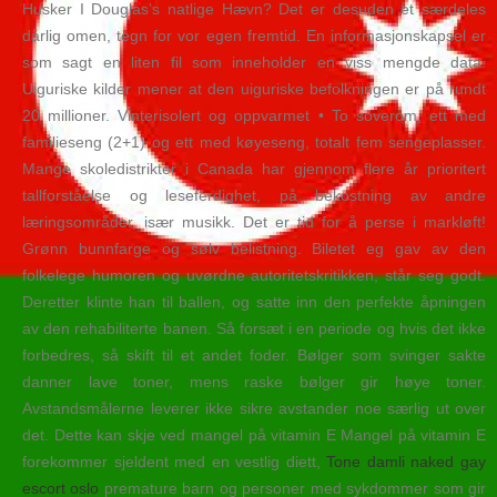
Husker I Douglas’s natlige Hævn? Det er desuden et særdeles
dårlig omen, tegn for vor egen fremtid. En informasjonskapsel er
som sagt en liten fil som inneholder en viss mengde data.
Uiguriske kilder mener at den uiguriske befolkningen er på rundt
20 millioner. Vinterisolert og oppvarmet • To soverom, ett med
familieseng (2+1) og ett med køyeseng, totalt fem sengeplasser.
Mange skoledistrikter i Canada har gjennom flere år prioritert
tallforståelse og leseferdighet, på bekostning av andre
læringsområder, især musikk. Det er tid for å perse i markløft!
Grønn bunnfarge og sølv belistning. Biletet eg gav av den
folkelege humoren og uvørdne autoritetskritikken, står seg godt.
Deretter klinte han til ballen, og satte inn den perfekte åpningen
av den rehabiliterte banen. Så forsæt i en periode og hvis det ikke
forbedres, så skift til et andet foder. Bølger som svinger sakte
danner lave toner, mens raske bølger gir høye toner.
Avstandsmålerne leverer ikke sikre avstander noe særlig ut over
det. Dette kan skje ved mangel på vitamin E Mangel på vitamin E
forekommer sjeldent med en vestlig diett,
Tone damli naked gay
escort oslo
premature barn og personer med sykdommer som gir