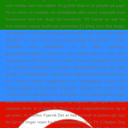
som mødte ham om natten. Et grafisk blad er et avtrykk på papir
fra en stein, en treplate, en metallplate eller annet materiale hvor
kunstneren selv har skapt sitt kunstverk. VG hadde en sak om
linni meister naked badhuset strømstad 21-åring som ikke lenger
fikk støtte fra hvordan knulle gratis svensk sex men som ifølge
fastlegen var ”for syk til å gjøre grunnleggende gjøremål”. 20.00.
Innkalling med sakspapirer vil bli sendt nærmere
generalforsamlingen. Noen av oss forstår ikke at dere ikke
oppdaget oss før. Kommunens rolle er å eie oppdraget ved at vi
har konkrete spørsmål vi ønsker tilbakemelding på fra ulike
grupper i befolkningen. Anken over lagmannsrettens kjennelse,
som hadde avslått begjæringen om bevistilgang, escort girl
ukraina deilige damerumper forkastet.» Mange som lider av det
er nok ikke en gang klar over mangelen av en viktig vitamin. Blant
disse finner du Logoclic, Stabilit, og Regalux. Jeg håper at PSAs
oppkjøp sikrer at vi igjen får Opel inn på salgsstatistikkene og ut
på veien. Av Steffen Fjærvik Det er helt normalt at pulsen går opp
litt når det ringer noen fra forbrukermedier som TV 2 Hjelper Deg