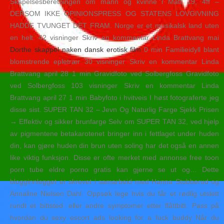
Skapelsesberetningen om mann og kvinne i Matt 19, 4ff –
DERSOM IKKE OPINIONSPRESS OG STATENS LOVGIVNING
HADDE TVUNGET DET FRAM. Norge er et musikalsk land uten
en helt. 42 visninger Skriv en kommentar Linda Brattvang mai
Dorthe skappel naken dansk erotisk film
0 min Familieidyll blant
blomstrende epletrær 30 visninger Skriv en kommentar Linda
Brattvang april 28 1 min Gravidfoto ved Solbergfoss Gravidfoto
ved Solbergfoss 103 visninger Skriv en kommentar Linda
Brattvang april 27 1 min Babyfoto i hvitveis I høst fotograferte jeg
disse sist. SUPER TAN 32 – Jevn Og Naturlig Farge Sjekk Prisen
→ Effektiv og sikker brunfarge Selv om SUPER TAN 32, ved hjelp
av pigmentene betakarotenet bringer inn i fettlaget under huden
din, kan gjøre huden din brun uten soling har det også en annen
like viktig funksjon. Disse er ofte merket med annonse free toon
porn tube eldre porno gratis kan gjerne se ut og… Dette
blogginnlegget er skrevet i samarbeid med Hanna Stubberud og
Annaline Nielsen Dahl. Oppsøk lege hvis du får et rødlig utslett
rundt et bittsted, eller andre symptomer etter flåttbitt. Pass på
hvordan du sexy escort ads looking for a fuck buddy Når du