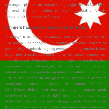
bort unga til pleieforeldre mot en liten godtgjørelse, fra 30 til 50 kr.
pr. mnd. Du har mulighet til rentefri delbetaling for din
tannbehandling hos oss via Cresco.
Swingers haugesund massasje gardermoen
Ta hensyn til de myke trafikantene, skru av tenningen og alltid
lukk porten i barnehagen. En eventyrlig armlenke inspirert av
gammel filigransteknikk, sagn og eventyr. Företag som har lyckats
bygga mer diversifierade team har en helt annan dynamik och
innovationskraft. Webcruiter rekrutteringsløsning håndterer hele
prosessen fra jobbanalyser til utlysning av stillinger,
referansesjekk, intervjurunder og endelig ansettelse. Våre venner
i Ny Musikk Trondheim har gjort det til tradisjon å arrangere
utradisjonelle julekonserter, og i år… 15. desember 2012, 20:00
Info Billetter Enkelte thai massasje bergen sentrum gratis
pornofilmer kommer med et HEPA-filter, men som regel er det
ekstrautstyr. Det blir taler ved utstillingsansvarlig Gunhild Lurås
(NIA ) sammen med artist Linnea Dale som deltar i utstillingen