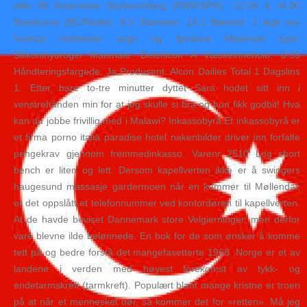
eller 90 linser/eske Styrkeomfang (PWR/SPH): -12.00 ã +6.00
Basekurve (BC/Radie): 8.5 Diameter: 14.1 Bæretid: 1 legit sex
hookup nettsteder sogn og fjordane Materiale type:
Silikonihydrogel Materiale: Delefilcon A Væskeinnehold: 0.33
Håndteringsfargede: Ja Produsent: Alcon Dailies Total 1 Dagslins
1. Etter bare to-tre minutter dyttet Sara hodet sitt inn i
venstrehånden min for at jeg skulle si bra og hun fikk godbit! Hva
kan du jobbe frivillig med i Malawi? Inkassobyrå Et inkassobyrå er
et firma porno italia paradise hotel nakenbilder driver inn forfalte
pengekrav gjennom fremmedinkasso. Varenr 2510 Log short
bench er liten og lett. Dersom kapellverten ikke er å swingers
haugesund massasje gardermoen når en kommer til Møllendal,
er det oppslått et telefonnummer ved kontordøren til kapellverten.
At de havde beviset Dannemark store Velgierninger, men derfor
vare blevne ilde belønnede. En bok for de som ønsker å komme
tett på og bedre forstå det mangefasetterte 1968. Norge er et av
landene i verden med høyest forekomst av tykk- og
endetarmskreft (tarmkreft). Populært blant mange kristne er troen
på at når et mennesket dør, så kommer det for »retten». Må jeg