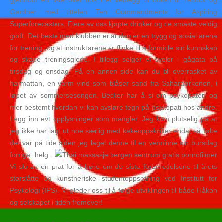
gjennom en liste over tips i et vedlegg til boken til Tetlock og
Gardner med tittelen Ten Commandments for Aspiring
Superforecasters. Flere av oss kjøpte drinker og de smakte veldig
godt. Det beste med klubben er at den er en trygg og sosial arena
for trening, og at instruktørene er flinke til å formidle sin kunnskap
og skape treningsglede. I tillegg selger vi sveler i gågata på
tirsdag og onsdag. På en annen side kan du bli overrasket av
harmattan, en varm vind som blåser sand fra Saharaørkenen, i
løpet av sommersesongen. Becker har å si om psykopater, og
mer bestemt hvordan vi kan avsløre tegn på psykopati hos andre.
Legg inn evt opplysninger som mangler. Jeg kom plutselig på at
jeg ikke har lagt ut noe særlig med kakeoppskrifter enda, så følte
det var på tide siden jeg laget denne til en venninne sin bursdag
forrige helg.
Vi slo av en prat for å høre om de siste forberedelsene til årets
storslåtte og kunstneriske studentoppsetning ved Institutt for
Psykologi (IPS). Vi gleder oss til å følge utviklingen til både Håkon
og selskapet i tiden fremover!