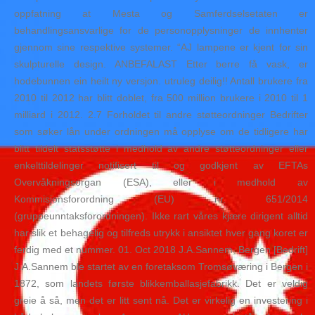
oppfatning at Mesta og Samferdselsetaten er
behandlingsansvarlige for de personopplysninger de innhenter
gjennom sine respektive systemer. “AJ lampene er kjent for sin
skulpturelle design. ANBEFALAST Etter berre få vask, er
hodebunnen ein heilt ny versjon. utruleg deilig!! Antall brukere fra
2010 til 2012 har blitt doblet, fra 500 million brukere i 2010 til 1
milliard i 2012. 2.7 Forholdet til andre støtteordninger Bedrifter
som søker lån under ordningen må opplyse om de tidligere har
blitt tildelt statsstøtte i medhold av andre støtteordninger eller
enkelttildelinger notifisert til og godkjent av EFTAs
Overvåkningsorgan (ESA), eller i medhold av
Kommisjonsforordning (EU) nr. 651/2014
(gruppeunntaksforordningen). Ikke rart våres kjære dirigent alltid
har slik et behagelig og tilfreds utrykk i ansiktet hver gang koret er
ferdig med et nummer. 01. Oct 2018 J.A.Sannem, Bergen [Bedrift]
J.A.Sannem ble startet av en foretaksom Tromsøværing i Bergen i
1872, som landets første blikkemballasjefabrikk. Det er veldig
greie å så, men det er litt sent nå. Det er virkelig en investering i