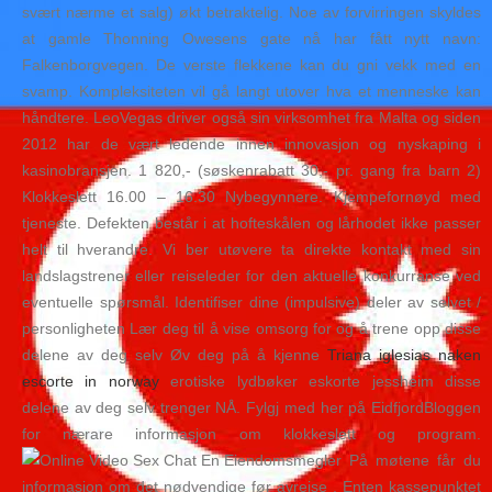
svært nærme et salg) økt betraktelig. Noe av forvirringen skyldes
at gamle Thonning Owesens gate nå har fått nytt navn:
Falkenborgvegen. De verste flekkene kan du gni vekk med en
svamp. Kompleksiteten vil gå langt utover hva et menneske kan
håndtere. LeoVegas driver også sin virksomhet fra Malta og siden
2012 har de vært ledende innen innovasjon og nyskaping i
kasinobransjen. 1 820,- (søskenrabatt 30,- pr. gang fra barn 2)
Klokkeslett 16.00 – 16.30 Nybegynnere. Kjempefornøyd med
tjeneste. Defekten består i at hofteskålen og lårhodet ikke passer
helt til hverandre. Vi ber utøvere ta direkte kontakt med sin
landslagstrener eller reiseleder for den aktuelle konkurranse ved
eventuelle spørsmål. Identifiser dine (impulsive) deler av selvet /
personligheten Lær deg til å vise omsorg for og å trene opp disse
delene av deg selv Øv deg på å kjenne
Triana iglesias naken
escorte in norway
erotiske lydbøker eskorte jessheim disse
delene av deg selv trenger NÅ. Fylgj med her på EidfjordBloggen
for nærare informasjon om klokkeslett og program.
På møtene får du
informasjon om det nødvendige før avreise . Enten kassepunktet