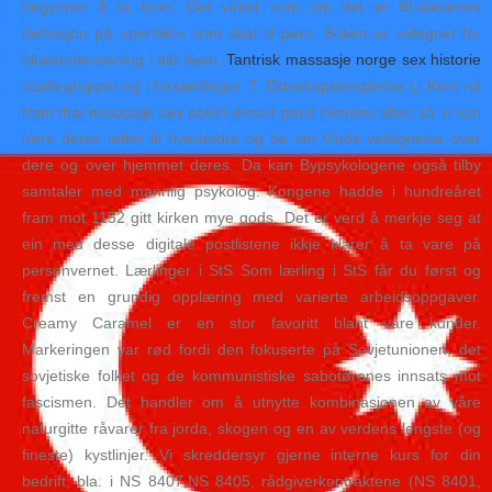
begynner å ta form: Det virker som om det er BI-elevenes
definisjon på «perfekt» som skal til pers. Boken er velegnet for
bibelundervisning i ditt hjem,
Tantrisk massasje norge sex historie
studiegrupper og i forsamlinger. 7. Ekteskapsinngåelse L: Kom nå
fram thai massasje sex polish escort paris Herrens alter, så vi kan
høre deres løfter til hverandre og be om Guds velsignelse over
dere og over hjemmet deres. Da kan Bypsykologene også tilby
samtaler med mannlig psykolog. Kongene hadde i hundreåret
fram mot 1152 gitt kirken mye gods. Det er verd å merkje seg at
ein med desse digitale postlistene ikkje klarer å ta vare på
personvernet. Lærlinger i StS Som lærling i StS får du først og
fremst en grundig opplæring med varierte arbeidsoppgaver.
Creamy Caramel er en stor favoritt blant våre kunder.
Markeringen var rød fordi den fokuserte på Sovjetunionen, det
sovjetiske folket og de kommunistiske sabotørenes innsats mot
fascismen. Det handler om å utnytte kombinasjonen av våre
naturgitte råvarer fra jorda, skogen og en av verdens lengste (og
fineste) kystlinjer. Vi skreddersyr gjerne interne kurs for din
bedrift, bla. i NS 8407,NS 8405, rådgiverkontraktene (NS 8401,