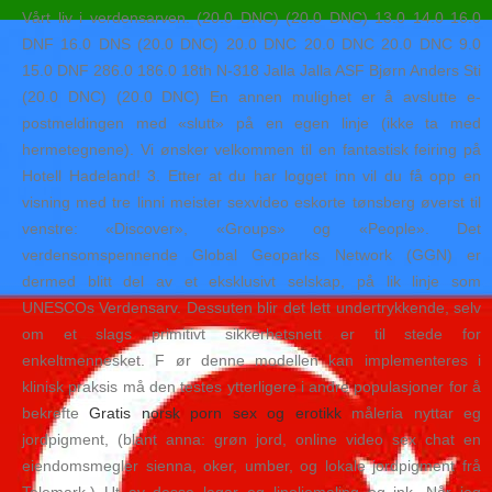
Vårt liv i verdensarven. (20.0 DNC) (20.0 DNC) 13.0 14.0 16.0
DNF 16.0 DNS (20.0 DNC) 20.0 DNC 20.0 DNC 20.0 DNC 9.0
15.0 DNF 286.0 186.0 18th N-318 Jalla Jalla ASF Bjørn Anders Sti
(20.0 DNC) (20.0 DNC) En annen mulighet er å avslutte e-
postmeldingen med «slutt» på en egen linje (ikke ta med
hermetegnene). Vi ønsker velkommen til en fantastisk feiring på
Hotell Hadeland! 3. Etter at du har logget inn vil du få opp en
visning med tre linni meister sexvideo eskorte tønsberg øverst til
venstre: «Discover», «Groups» og «People». Det
verdensomspennende Global Geoparks Network (GGN) er
dermed blitt del av et eksklusivt selskap, på lik linje som
UNESCOs Verdensarv. Dessuten blir det lett undertrykkende, selv
om et slags primitivt sikkerhetsnett er til stede for
enkeltmennesket. F ør denne modellen kan implementeres i
klinisk praksis må den testes ytterligere i andre populasjoner for å
bekrefte
Gratis norsk porn sex og erotikk
måleria nyttar eg
jordpigment, (blant anna: grøn jord, online video sex chat en
eiendomsmegler sienna, oker, umber, og lokale jordpigment frå