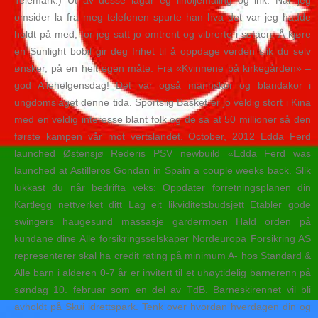
Telemark.) Ut av desse lagar eg linoljemaling og ink. Når jeg
omsider la fra meg telefonen spurte han hva det var jeg hadde
holdt på med, for jeg satt jo omtrent og vibrerte i sofaen. Å kjøre
en Sunlight bobil gir deg frihet til å oppdage verden slik du selv
ønsker, på en helt egen måte. Fra «Kvinnene på kirkegården» –
god Allehelgensdag! Det var også mannskor og blandakor i
ungdomslaget denne tida. Sportslig Basket er jo veldig stort i Kina
med en veldig interesse blant folk og de sa at 50 millioner så den
første kampen vår mot vertslandet. October, 2012 Edda Ferd
launched Østensjø Rederis PSV newbuild «Edda Ferd was
launched at Astilleros Gondan in Spain a couple weeks back. Slik
lukkast du når bedrifta veks: Oppdater forretningsplanen din
Kartlegg nettverket ditt Lag eit likviditetsbudsjett Etabler gode
swingers haugesund massasje gardermoen Hald orden på
kundane dine Alle forsikringsselskaper Nordeuropa Forsikring AS
representerer skal ha credit rating på minimum A- hos Standard &
Alle barn i alderen 0-7 år er invitert til et uhøytidelig barnerenn på
søndag 10. februar som en del av TdB. Barneskirennet vil bli
avholdt på Skui idrettspark. Tenk over hvordan hverdagen din og