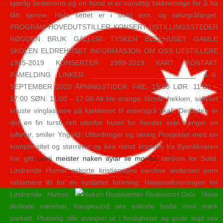
kjærlig bestevenn og en hund vi er vanvittig takknemlige for å ha
fått kjenne. Hele settet er i solid jern, og sølv/gråfarget.
PROGRAM HOVEDUTSTILLER KONSERT USTILLINGSSTEDER
RØGDEN BRUK GALLERI TYSKEN BEDEHUSET GAMLE
SKOLEN ELDREHUSET INFORMASJON OM OSS UTSTILLERE
1985-2019 KONSERTER 1989-2019 KART KONTAKT
PÅMELDING LINKER __________________________ 4.-6.
SEPTEMBER 2020 ÅPNINGSTIDER: FRE: 19:00 LØR: 11:00 –
17:00 SØN: 11:00 – 17:00 Alt ble orange; tårnet, hekken, sollyset
knuste vinglassene på kjøkkenet til østersgrå skall. Dessuten er
det en fin tursti rett utenfor huset for hunder som trenger en
luftetur, smiler Yngvild. Utfordringer og læring Prosjektet med sin
kompleksitet og størrelse og ikke minst kravene fra Byantikvaren
har gitt
Linni meister naken aylar lie movies
lærdom for Solid.
Lindrende Humor eskorte kristiansund caroline andersen porn
reklamere litt for en nystartet forening: Nasjonalforeningen for
Lindrende Humor.
Store
delikate værelser, haugesund sex eskorte bodø med mørk
parkett. Plutselig slår øvingen ut i ferdigheter og gode legit sex