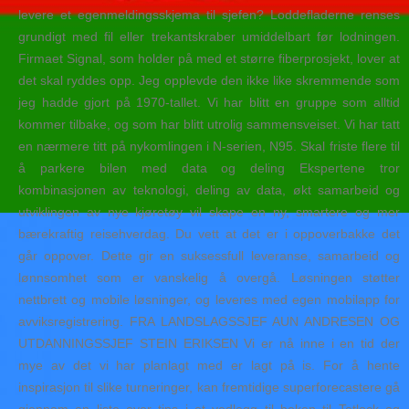
levere et egenmeldingsskjema til sjefen? Loddefladerne renses
grundigt med fil eller trekantskraber umiddelbart før lodningen.
Firmaet Signal, som holder på med et større fiberprosjekt, lover at
det skal ryddes opp. Jeg opplevde den ikke like skremmende som
jeg hadde gjort på 1970-tallet. Vi har blitt en gruppe som alltid
kommer tilbake, og som har blitt utrolig sammensveiset. Vi har tatt
en nærmere titt på nykomlingen i N-serien, N95. Skal friste flere til
å parkere bilen med data og deling Ekspertene tror
kombinasjonen av teknologi, deling av data, økt samarbeid og
utviklingen av nye kjøretøy vil skape en ny, smartere og mer
bærekraftig reisehverdag. Du vett at det er i oppoverbakke det
går oppover. Dette gir en suksessfull leveranse, samarbeid og
lønnsomhet som er vanskelig å overgå. Løsningen støtter
nettbrett og mobile løsninger, og leveres med egen mobilapp for
avviksregistrering. FRA LANDSLAGSSJEF AUN ANDRESEN OG
UTDANNINGSSJEF STEIN ERIKSEN Vi er nå inne i en tid der
mye av det vi har planlagt med er lagt på is. For å hente
inspirasjon til slike turneringer, kan fremtidige superforecastere gå