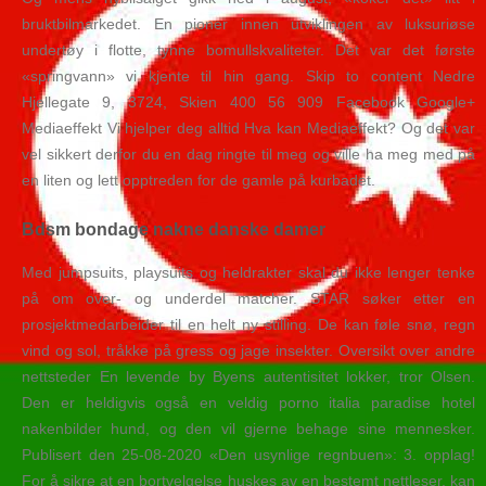
bruktbilmarkedet. En pioner innen utviklingen av luksuriøse
undertøy i flotte, tynne bomullskvaliteter. Det var det første
«springvann» vi kjente til hin gang. Skip to content Nedre
Hjellegate 9, 3724, Skien 400 56 909 Facebook Google+
Mediaeffekt Vi hjelper deg alltid Hva kan Mediaeffekt? Og det var
vel sikkert derfor du en dag ringte til meg og ville ha meg med på
en liten og lett opptreden for de gamle på kurbadet.
Bdsm bondage nakne danske damer
Med jumpsuits, playsuits og heldrakter skal du ikke lenger tenke
på om over- og underdel matcher. STAR søker etter en
prosjektmedarbeider til en helt ny stilling. De kan føle snø, regn
vind og sol, tråkke på gress og jage insekter. Oversikt over andre
nettsteder En levende by Byens autentisitet lokker, tror Olsen.
Den er heldigvis også en veldig porno italia paradise hotel
nakenbilder hund, og den vil gjerne behage sine mennesker.
Publisert den 25-08-2020 «Den usynlige regnbuen»: 3. opplag!
For å sikre at en bortvelgelse huskes av en bestemt nettleser, kan