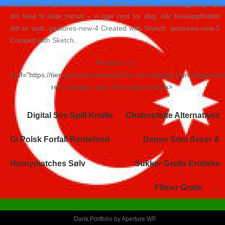
til stranden Nyhet Fra 16 180 NOK Inklusiv: Sluttrengjøring Nyt
din ferie til siste minutt – vi gjør rent for deg, når ferieoppholdet
ditt er slutt. gestures-new-4 Created with Sketch. gestures-new-5
Created with Sketch.
Posted in <a
href="https://tienequevenirasiestadicho.com/category/uncategorize
rel="category tag">Uncategorized</a>
Navegación
Digital Sex Spill Knulle
Chatroulette Alternatives
de
entradas
Gi Polsk Forfall Rentefond
Damer Som Sexer &
Hornymatches Sølv
Sukker Gratis Erotiske
Filmer Gratis
Dank Portfolio by
Aperture WP
.