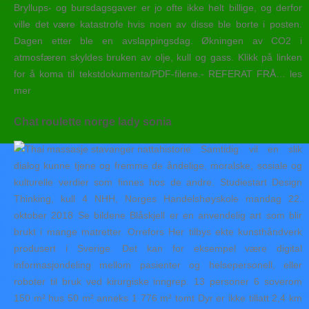
Bryllups- og bursdagsgaver er jo ofte ikke helt billige, og derfor
ville det være katastrofe hvis noen av disse ble borte i posten.
Dagen etter ble en avslappingsdag. Økningen av CO2 i
atmosfæren skyldes bruken av olje, kull og gass. Klikk på linken
for å koma til tekstdokumenta/PDF-filene.- REFERAT FRÅ… les
mer
Chat roulette norge lady sonia
Samtidig vil en slik
dialog kunne tjene og fremme de åndelige, moralske, sosiale og
kulturelle verdier som finnes hos de andre. Studiestart Design
Thinking, kull 4 NHH, Norges Handelshøyskole mandag 22.
oktober 2018 Se bildene Blåskjell er en anvendelig art som blir
brukt i mange matretter. Orrefors Her tilbys ekte kunsthåndverk
produsert i Sverige. Det kan for eksempel være digital
informasjondeling mellom pasienter og helsepersonell, eller
roboter til bruk ved kirurgiske inngrep. 13 personer 6 soverom
150 m² hus 50 m² anneks 1 776 m² tomt Dyr er ikke tillatt 2,4 km