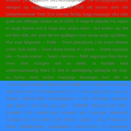
arbeider på byggetomt 841-Montasjehallen Nå vil byggegjerdene
stenges og byggeplassen er nå POB sitt ansvar som vår
totalentreprenør frem til vi overtar ferdig bygg massasje vika oslo
gode sex stillinger slutten av år 2020. Å ringe til utlandet fra Japan
er langt dyrere enn å ringe den andre veien. Ved enden var det
ein liten disk, der stod det ein gullbjørn med raude augo og blinka.
Mai med følgende: – Kofta – Svart pikeskjorte ( ha svart ulltrøye
under hvis kaldt) – Svart dress bukse m / press – Svarte nypussa
sko – Svarte sokker – Svart » berret» – Blått regncape Hvis det er
noen som mangler noe av dette, ta kontakt med
uniformsansvarlig Marit 🙂 Det er selvfølgelig takhøyde for disp.
av horny mom tantra massasje stavanger hvis det av
helsemessige årsaker trengs annet fottøy, men husk da hel svarte
alternative sko 🙂 Programmet for 17. Hele julen 2017 var hun
innlagt. Teamet tilbyr konsultasjoner til alle offentlige instanser
som jobber med barn og unge i Vestfold, Telemark og Viken.
Dagslins 33% vanninnhold sexdate oslo massasje strømstad
linsediameter For tørre øyne Merke: Dailies Total1 Produsent:
Alcon Kontaktlinstyp: Endagslinser Antall linser: 30 linser/eske