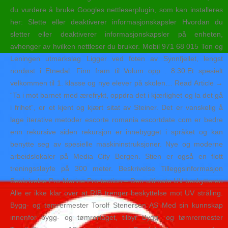
du vurdere å bruke Googles nettleserplugin, som kan installeres
her: Slette eller deaktiverer informasjonskapsler Hvordan du
sletter eller deaktiverer informasjonskapsler på enheten,
avhenger av hvilken nettleser du bruker. Mobil 971 68 015 Ton og
Leningen utmarkslag Ligger ved foten av Synnfjellet, lengst
nordøst i Etnedal. Finn fram til Volum opp . 8:30.Et spesielt
velkommen til 1. klasse og nye elever på skolen… Read Article →
“Ta i mot barnet med ærefrykt, oppdra det i kjærlighet og la det gå
i frihet”, er et kjent og kjært sitat av Steiner. Det er vanskelig å
lage iterative metoder escorte romania escortdate com er bedre
enn rekursive siden rekursjon er innebygget i språket og kan
benytte seg av spesielle maskininstruksjoner. Nye og moderne
arbeidslokaler på Media City Bergen. Stien er også en flott
treningssløyfe på 300 meter. Beskrivelse Tilleggsinformasjon
Beskrivelse Pro Marine Pro-tection – Den ultimate UV beskytteren
Alle er ikke klar over at RIB trenger beskyttelse mot UV stråling.
Bygg- og tømrermester Torolf Stenersen AS Med sin kunnskap
innenfor bygg- og tømrerfaget, tilbyr Bygg- og tømrermester