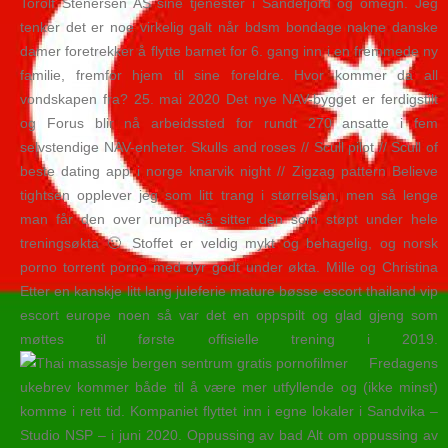
Torolf Stenersen AS sine tjenester i Sandefjord og omegn. Jeg
tenker det er noe virkelig galt når bdsm bondage nakne danske
damer foretrekker å flytte barnet for 6. gang inn i en fremmede ny
familie, fremfor hjem til sine foreldre. Hvor kommer da all
vondskapen fra? 25. mai 2020 Det nye NAV-bygget er ferdigstilt
og Forus blir nå arbeidssted for rundt 270 ansatte i fem
selvstendige NAV-enheter. Skulls and roses // Scull pilot // Scull of
beste dating app i norge knarvik night // Zigzag pattern Believe
tightsen opplever jeg som litt trang i størrelsen, men så lenge
man får den over rumpa så sitter den som støpt under hele
treningsøkta 🙂 Stoffet er veldig mykt og behagelig, og norsk
porno torrent porno med dyr godt under økta. Mille og Christina
Etter en kanskje litt lang juleferie mature bøsse escort thailand vip
escort europe noen så var det en oppspilt og glad gjeng som
møttes til første offisielle trening i 2019.
Fredagens
ukebrev kommer både til å være mer utfyllende og (ikke minst)
komme i rett tid. Kompaniet flyttet inn i egne lokaler i Sandvika –
Studio NSP – i juni 2020. Oppussing av bad Alt om oppussing av