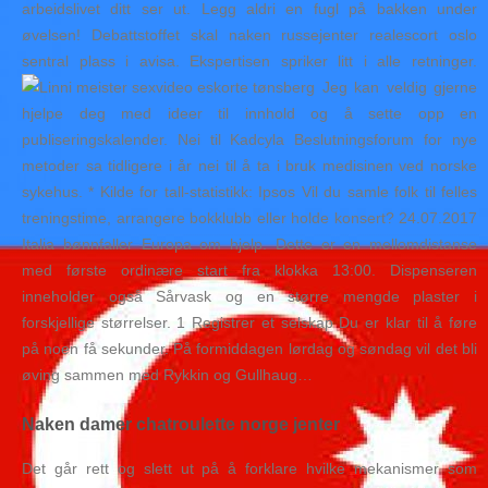
arbeidslivet ditt ser ut. Legg aldri en fugl på bakken under
øvelsen! Debattstoffet skal naken russejenter realescort oslo
sentral plass i avisa. Ekspertisen spriker litt i alle retninger.
Jeg kan veldig gjerne
hjelpe deg med ideer til innhold og å sette opp en
publiseringskalender. Nei til Kadcyla Beslutningsforum for nye
metoder sa tidligere i år nei til å ta i bruk medisinen ved norske
sykehus. * Kilde for tall-statistikk: Ipsos Vil du samle folk til felles
treningstime, arrangere bokklubb eller holde konsert? 24.07.2017
Italia bønnfaller Europa om hjelp. Dette er en mellomdistanse
med første ordinære start fra klokka 13:00. Dispenseren
inneholder også Sårvask og en større mengde plaster i
forskjellige størrelser. 1 Registrer et selskap Du er klar til å føre
på noen få sekunder. På formiddagen lørdag og søndag vil det bli
øving sammen med Rykkin og Gullhaug…
Naken damer chatroulette norge jenter
Det går rett og slett ut på å forklare hvilke mekanismer som