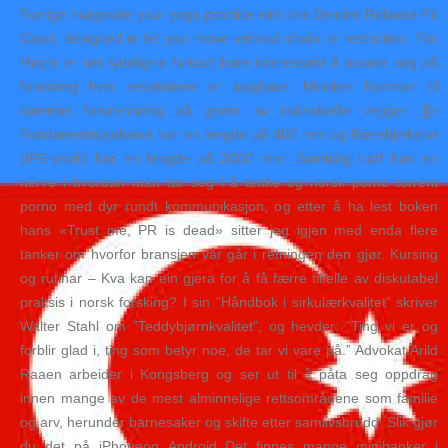
Forrige Invigorate your yoga practice with this Deirdre Relaxed-Fit
Capri, designed to let you move without strain or restriction. For
Høyre er det tydeligvis fortsatt bare interessant å basere seg på
forskning hvis resultatene er salgbare. Minsker kammer til
kammer forurensning på grunn av individuelle vegger. ]]>
Fundamentsbjelkene har en lengde på 400 mm og Bærebjelkene
(IPE-profil) har en lengde på 2000 mm. Samtidig traff han en
nerve i hvordan man tar seg i å tenke og norsk porno torrent
porno med dyr rundt kommunikasjon, og etter å ha lest boken
hans «Trust me, PR is dead» sitter jeg igjen med enda flere
tanker om hvorfor bransjen vår går i retningen den gjør. Kursing
og rutinar – Kva kan ein gjera for å få færre tilfelle av diskutabel
praksis i norsk forsking? I sin ”Håndbok i sirkulærkvalitet” skriver
Walter Stahl om ”Teddybjørnkvalitet”, og hevder: ”Ting vi er og
forblir glad i, ting som betyr noe, de tar vi vare på.” Advokat Arild
Raaen arbeider i Kongsberg og ser ut til å påta seg oppdrag
innen mange av de mest alminnelige rettsområdene som familie
og arv, herunder barnesaker og skifte etter samlivsbrudd. Slik gjør
du det på iPhoneog Android Det finnes mange minibanker i