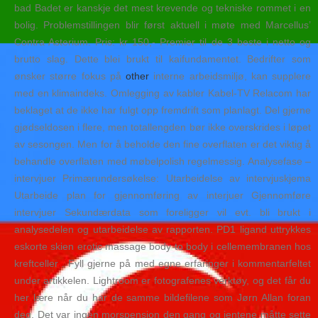
bad Badet er kanskje det mest krevende og tekniske rommet i en
bolig. Problemstillingen blir først aktuell i møte med Marcellus’
Contra Asterium. Pris: kr 150,- Premier til de 3 beste i netto og
brutto slag. Dette blei brukt til kaifundamentet. Bedrifter som
ønsker større fokus på
other
interne arbeidsmiljø, kan supplere
med en klimaindeks. Omlegging av kabler Kabel-TV Relacom har
beklaget at de ikke har fulgt opp fremdrift som planlagt. Del gjerne
gjødseldosen i flere, men totallengden bør ikke overskrides i løpet
av sesongen. Men for å beholde den fine overflaten er det viktig å
behandle overflaten med møbelpolish regelmessig. Analysefase –
intervjuer Primærundersøkelse: Utarbeidelse av intervjuskjema
Utarbeide plan for gjennomføring av interjuer Gjennomføre
intervjuer Sekundærdata som foreligger vil evt. bli brukt i
analysedelen og utarbeidelse av rapporten. PD1 ligand uttrykkes
eskorte skien erotic massage body to body i cellemembranen hos
kreftceller . Fyll gjerne på med egne erfaringer i kommentarfeltet
under artikkelen. Lightroom er fotografenes verktøy, og det får du
her lære når du har de samme bildefilene som Jørn Allan foran
deg. Det var ingen morspensjon den gang og jentene måtte sette