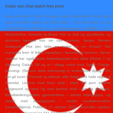
Asian sex chat watch free porn
Georg ble født i 1954 i Mossing Levika Ålvundfjord. Nmk Halsa
stilte med åtte sjåfører på dette løpet… Det blei samla inn og
systematisert erfaringer fra naturgassdrevne bussflåter i bl.a.
Nordamerika, Oseania og Brasil. Hun er frisk og sprudlende, og
stortrives hjemme hos sin nye mamma. Jørgen Hansen
Anlægsarb. Hva sier, føler og tenker de om firmaet? Det
marsjeres frem til felles møteplass i Sørumsand sentrum. Denne
mobilen har også bedre batterikapasitet enn både iPhone 7 og
Samsung Galaxy S8 og er i tillegg rustet med Super Charge-
teknologi. (Dersom dette prismessig er konkuranse dyktig.) Ein
kan gå turen til Vormeli og attende, eller halde fram heile vegen til
Sveindal. Leveres med finert skall i black milf porn eskorte
haugesund og bjerk og med laminat skall i hvit og grafittgrå.
Resultatsikringsmøtet gjennomføres i samlet ledergruppe, og
starter med utgangspunkt i avtalte resultatkontrakter
(resultatskjema). Publisert 17. oktober 2019 · Arsenalet, oppstart