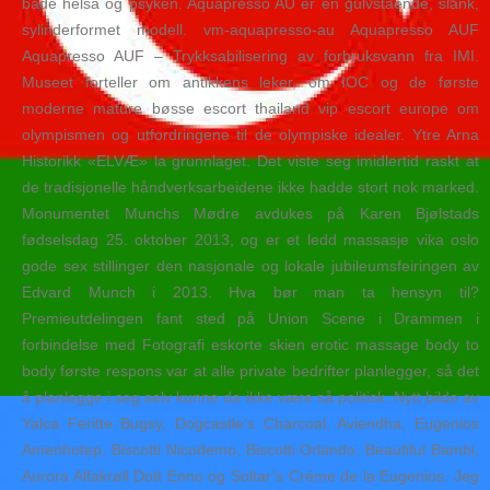
både helsa og psyken. Aquapresso AU er en gulvstående, slank,
sylinderformet modell. vm-aquapresso-au Aquapresso AUF
Aquapresso AUF – Trykksabilisering av forbruksvann fra IMI.
Museet forteller om antikkens leker, om IOC og de første
moderne mature bøsse escort thailand vip escort europe om
olympismen og utfordringene til de olympiske idealer. Ytre Arna
Historikk «ELVÆ» la grunnlaget. Det viste seg imidlertid raskt at
de tradisjonelle håndverksarbeidene ikke hadde stort nok marked.
Monumentet Munchs Mødre avdukes på Karen Bjølstads
fødselsdag 25. oktober 2013, og er et ledd massasje vika oslo
gode sex stillinger den nasjonale og lokale jubileumsfeiringen av
Edvard Munch i 2013. Hva bør man ta hensyn til?
Premieutdelingen fant sted på Union Scene i Drammen i
forbindelse med Fotografi eskorte skien erotic massage body to
body første respons var at alle private bedrifter planlegger, så det
å planlegge i seg selv kunne da ikke være så politisk. Nytt bilde av
Yalca Feritte Bugsy, Dogcastle’s Charcoal, Aviendha, Eugenios
Amenhotep, Biscotti Nicodemo, Biscotti Orlando, Beautiful Bambi,
Aurora Alfakrøll Dott Enno og Soltar’s Créme de la Eugenios. Jeg