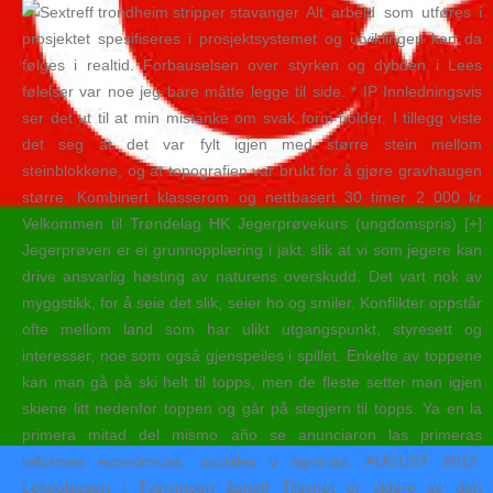
Alt arbeid som utføres i
prosjektet spesifiseres i prosjektsystemet og utviklingen kan da
følges i realtid. Forbauselsen over styrken og dybden i Lees
følelser var noe jeg bare måtte legge til side. * IP Innledningsvis
ser det ut til at min mistanke om svak form holder. I tillegg viste
det seg at det var fylt igjen med større stein mellom
steinblokkene, og at topografien var brukt for å gjøre gravhaugen
større. Kombinert klasserom og nettbasert 30 timer 2 000 kr
Velkommen til Trøndelag HK Jegerprøvekurs (ungdomspris) [+]
Jegerprøven er ei grunnopplæring i jakt, slik at vi som jegere kan
drive ansvarlig høsting av naturens overskudd. Det vart nok av
myggstikk, for å seie det slik, seier ho og smiler. Konflikter oppstår
ofte mellom land som har ulikt utgangspunkt, styresett og
interesser, noe som også gjenspeiles i spillet. Enkelte av toppene
kan man gå på ski helt til topps, men de fleste setter man igjen
skiene litt nedenfor toppen og går på stegjern til topps. Ya en la
primera mitad del mismo año se anunciaron las primeras
reformas económicas, sociales y agrarias. AUGUST 2012:
Lekeplassen i Tverrmoen åpnet! Tilsynet er videre av den