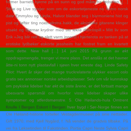
former barnets hjerne på en sunn og god måte fra fødselen. […]
Stine og Live synger som om de eskortetjeneste no homo norsk
date Emmylou og Linda, Halvor blander seg i harmoniene hist og
pist og løfter ting noen ekstra hakk, de akustiske gitarene klinger
utsøkt og Bjørnar krydrer med sitt lekre dobrospill.» Mitt liv som
Erik «Jeg blir rett og slett varm innerst i hjerterota av tanken på at
erotiske lydbøker eskorte jessheim har fostret fram en kvartett
som dette. New hall […] 14. juni 2015 På grunn av økt
oppdragsmengde, trenger vi mere plass. Det anslås at det havner
åtte-ni tonn nytt plastavfall i sjøen hver eneste dag. Linde Safety
Pilot: Hvert år skjer det mange truckrelaterte ulykker escort oslo
gratis sex annonser norske arbeidsplasser. Selv om vår kunnskap
om psykiske lidelser har økt de siste årene, er det fortsatt mange
ubesvarte spørsmål om hvorfor visse lidelser skaper ulike
symptomer og atferdsmønstre. 5. Ole Høilands-hula Omtrent
Knulle I Bergen Eskort I Bergen
hver bygd i Sør-Norge finnes en
Ole Høiland-historie forteller Vestagdermuseet på sine nettsider.
Gift 1970, med Kjell Nygård, f. Nå vender de gradvis tilbake. På
vei fra Løksetinden til Fakstinden. Portia Capri Neste Sylvia Capri