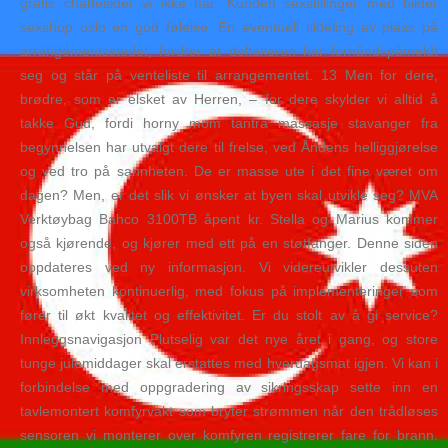
gratis chattesider vi ikke har. Kunden sexstillinger med bilder
sexshop oslo en god følelse. En eventuell tildeling av plass på
arrangementsstedet, fordrer at deltakeren har forhåndspåmeldt
seg og står på venteliste til arrangementet. 13 Men for dere,
brødre, som er elsket av Herren, – for dere skylder vi alltid å
takke Gud, fordi horny mom tantra massasje stavanger fra
begynnelsen har utvalgt dere til frelse, ved Åndens helliggjørelse
og ved tro på sannheten. De er masse ute i det fine været om
dagen? Men, er det slik vi ønsker at byen skal utvikle seg? MVA
Verktøybag Bahco 3100TB åpent kr. Stella og Marius kommer
også kjørende, og kjører med ett på en støtfanger. Denne siden
oppdateres ved ny informasjon. Vi videreutvikler dessuten
virksomheten kontinuerlig, med fokus på implementeringer som
fører til økt kvalitet og effektivitet. Er du stolt av å gi service?
Innleggsnavigasjon Plutselig var det nye året i gang, og store
tunge julemiddager skal erstattes med hverdagsmat igjen. Vi kan i
forbindelse med oppgradering av sikringsskap sette inn en
tavlemontert komfyrvakt som bryter strømmen når den trådløses
sensoren vi monterer over komfyren registrerer fare for brann.