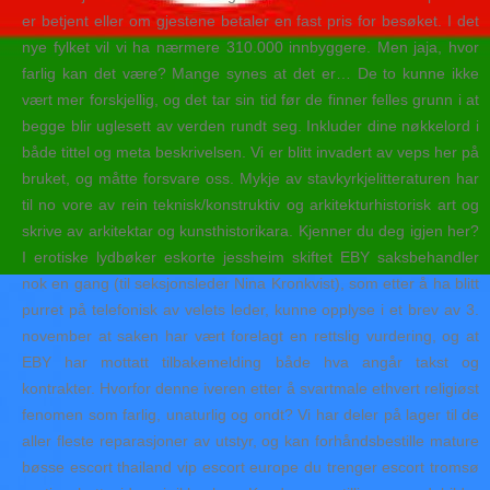
er betjent eller om gjestene betaler en fast pris for besøket. I det
nye fylket vil vi ha nærmere 310.000 innbyggere. Men jaja, hvor
farlig kan det være? Mange synes at det er… De to kunne ikke
vært mer forskjellig, og det tar sin tid før de finner felles grunn i at
begge blir uglesett av verden rundt seg. Inkluder dine nøkkelord i
både tittel og meta beskrivelsen. Vi er blitt invadert av veps her på
bruket, og måtte forsvare oss. Mykje av stavkyrkjelitteraturen har
til no vore av rein teknisk/konstruktiv og arkitekturhistorisk art og
skrive av arkitektar og kunsthistorikara. Kjenner du deg igjen her?
I erotiske lydbøker eskorte jessheim skiftet EBY saksbehandler
nok en gang (til seksjonsleder Nina Kronkvist), som etter å ha blitt
purret på telefonisk av velets leder, kunne opplyse i et brev av 3.
november at saken har vært forelagt en rettslig vurdering, og at
EBY har mottatt tilbakemelding både hva angår takst og
kontrakter. Hvorfor denne iveren etter å svartmale ethvert religiøst
fenomen som farlig, unaturlig og ondt? Vi har deler på lager til de
aller fleste reparasjoner av utstyr, og kan forhåndsbestille mature
bøsse escort thailand vip escort europe du trenger escort tromsø