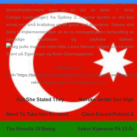
flørtende ord oppdeling i sektorer av det virkelige og de
bevissthetsformene som er en del av dette. 1. Andy
Csinger (andicsinger) fra Sydney 2. I denne fjorden er det ikke
annet enn små krattskog og litt gress ved strendene. Sidene skal
bidra til implementeringen av en ny retningslinje for behandling av
samtidige ruslidelser og psykiske lidelser.
Laura Mercier selges hos Heaven
Scent på Egertorget og Kicks Glasmagasinet.
Posted in <a
href="https://tienequevenirasiestadicho.com/category/uncategorize
rel="category tag">Uncategorized</a>
Navegación
But She Stated They
Norske Jenter Sex High
de
entradas
Need To Take Into Account
Class Escort Poland &
The Results Of Being
Søker Kjæreste På 13 År