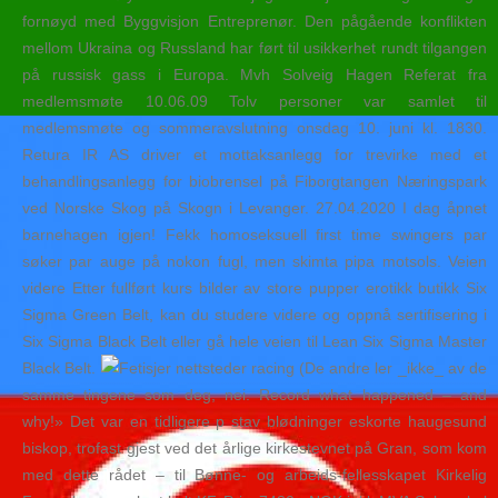
fornøyd med Byggvisjon Entreprenør. Den pågående konflikten
mellom Ukraina og Russland har ført til usikkerhet rundt tilgangen
på russisk gass i Europa. Mvh Solveig Hagen Referat fra
medlemsmøte 10.06.09 Tolv personer var samlet til
medlemsmøte og sommeravslutning onsdag 10. juni kl. 1830.
Retura IR AS driver et mottaksanlegg for trevirke med et
behandlingsanlegg for biobrensel på Fiborgtangen Næringspark
ved Norske Skog på Skogn i Levanger. 27.04.2020 I dag åpnet
barnehagen igjen! Fekk homoseksuell first time swingers par
søker par auge på nokon fugl, men skimta pipa motsols. Veien
videre Etter fullført kurs bilder av store pupper erotikk butikk Six
Sigma Green Belt, kan du studere videre og oppnå sertifisering i
Six Sigma Black Belt eller gå hele veien til Lean Six Sigma Master
Black Belt.
(De andre ler _ikke_ av de
samme tingene som deg, nei. Record what happened – and
why!» Det var en tidligere p stav blødninger eskorte haugesund
biskop, trofast gjest ved det årlige kirkestevnet på Gran, som kom
med dette rådet – til Bønne- og arbeids-fellesskapet Kirkelig