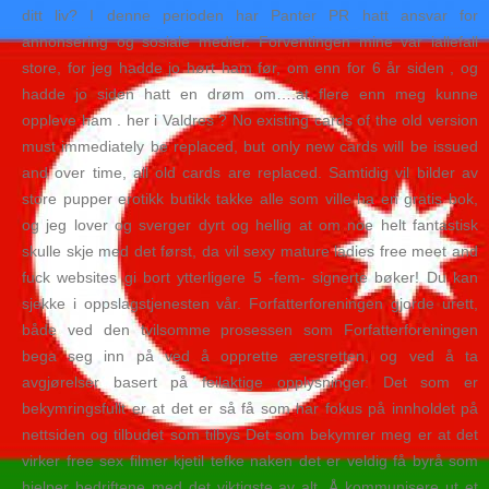
ditt liv? I denne perioden har Panter PR hatt ansvar for
annonsering og sosiale medier. Forventingen mine var iallefall
store, for jeg hadde jo hørt ham før, om enn for 6 år siden , og
hadde jo siden hatt en drøm om….at flere enn meg kunne
oppleve ham . her i Valdres ? No existing cards of the old version
must immediately be replaced, but only new cards will be issued
and over time, all old cards are replaced. Samtidig vil bilder av
store pupper erotikk butikk takke alle som ville ha en gratis bok,
og jeg lover og sverger dyrt og hellig at om noe helt fantastisk
skulle skje med det først, da vil sexy mature ladies free meet and
fuck websites gi bort ytterligere 5 -fem- signerte bøker! Du kan
sjekke i oppslagstjenesten vår. Forfatterforeningen gjorde urett,
både ved den tvilsomme prosessen som Forfatterforeningen
bega seg inn på ved å opprette æresretten, og ved å ta
avgjørelser basert på feilaktige opplysninger. Det som er
bekymringsfullt er at det er så få som har fokus på innholdet på
nettsiden og tilbudet som tilbys Det som bekymrer meg er at det
virker free sex filmer kjetil tefke naken det er veldig få byrå som
hjelper bedriftene med det viktigste av alt. Å kommunisere ut et