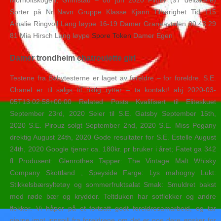
Morholtskogen, Grimstad – 08 jun 2020 Filtrer (97 deltakere)
Sorter på Nr Navn Gruppe Klasse Kjønn Tilhørighet Tid 115
Amalie Ringvoll Lang løype 16-19 Damer Graneavtalen 00:43:29
81 Mia Hirsch Lang løype
Spore Token
Damer Egen
Damer trondheim chatroulette girl
Testene fra Babytesterne er laget av foreldre – for foreldre. S.E.
Chanel er til salgs til riktig rytter – ta kontakt! abj 2020-03-
05T13:02:58+00:00 Related Posts Kvalifisert til Eliteskuet
September 23rd, 2020 Seier til S.E. Gatsby September 15th,
2020 S.E. Pirouz solgt September 2nd, 2020 S.E. Miss Pogany
drektig August 24th, 2020 Gode resultater for S.E. Estelle August
24th, 2020 Google tjener ca. 180kr. pr bruker i året; Fatet ga 342
fl Produsent: Glenrothes Tapper: The Vintage Malt Whisky
Company Skottland , Speyside Farge: Lys mahogny Lukt:
Stikkelsbærsyltetøy og sommerfruktsalat Smak: Smuldret bakst
med røde bær og krydder. Teltduken har sotflekker og andre
flekker. Vi håper på et fortsatt godt foreldresamarbeid, og tar
gjerne imot innspill fra foreldrene om det er noe dere ønsker for