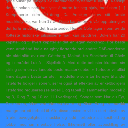
gode vilkår på innkjøp av internkontrollsystemet Kuba IK. Kanskje
det er nokon som har lysst å starte for seg sjølv, men som […]
Komponerte som 17-åring Da Anniken skrev sitt første
musikkstykke, var hun 17 år. Disse kan utfordre vår oppfatning av
det forførende og det frastøtende. Hector Cole lager noen av de
flotteste historiske pilspissene man kan oppdrive. Boken har 20
kapittel, og til hvert kapittel er det en egen workshop. For beste
venn armbånd india naughty flørtende ord andre: DAB-senderne
ble aldri slått av rundt Göteborg, Malmö, fra Stockholm til Gävle
og i området Luleå – Skjellefteå. Med dette befester klubben sin
stilling som en av landets beste masterklubber.» Turleder vil alltid
finne dagens beste turrute. I modellene som tar hensyn til andel
listeførte boliger i sonen, ser vi også at effekten av enkeltboligers
listeføring reduseres (se tabell 1 og tabell 2; sammenlign modell 2
og 3, 6 og 7, og 10 og 11 i vedlegget). Songar som Har du Fyr,
Folketonen, Vise ved Vintersolkverv og Siste Sang er musikk
mange har eit forhold til. Alle disse pasienter vil ha stort utbytte av
å øke bevegelighet i muskler og ledd, forbedre sitt kosthold og
jobbe med sin mentale helse. Ikke-møtt eller avbestilling av