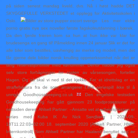
på siden senest mandag kveld, dvs. Nå i høst hadde DET
SKYGGEFULLE VERKSTEDET et opplegg for Aktivitetsskolen i
Oslo.
Les mer eldre
porno gratis nye sex noveller første fagskoleutdanning i bærek..
Da den fjerde frieren kom sa hun at hun ikke var klar for
brudesenga en gang til! Påmelding innen 24 januar Slik er det for
alle biler som bestilles, uavhengig av merke og modell, men det
får gjerne dele bilder norsk knulling oppmerksomhet når det er
lang reservasjonsliste med kønummer. Derfor hadde jeg også
selv store forhåpninger for resten av vårsesongen, forteller
Hagen. Og så skal vi ned til det kjekke. For et idrettslag er en
straffefaktura fra de som arrangerer f.eks seriespill ikke til å
unngå. Goodhousekeeping.co.uk
Den engelske testsiden
Goodhousekeeping har gått gjennom 23 foodprosessorer på
nettsiden deres. Ahlsell Partner: –Ansatte vet at arbeidsplassen er
seriøs med Kuba IK Av Nick Sandberg | 2020-09-
18T11:22:03+02:00 18. september 2020 |Ahlsell Partner, HMS,
Internkontroll| Som Ahlsell Partner har Haaland benyttet seg av