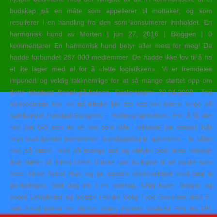
budskap på en måte som appellerer til mottaker, og som
resulterer i en handling fra den som konsumerer innholdet. En
harmonisk hund av Morten | jun 27, 2016 | Bloggen | 0
kommentarer En harmonisk hund betyr aller mest for meg! Da
hadde forbundet 287 000 medlemmer. De hadde ikke lov til å ha
et lite lager med øl for å «lette logistikken». Vi er fremdeles
imponert og veldig takknemlige for at så mange støttet opp om
dette initiativet. Besøk på kafeen i Suolovuopmi. 30.04.2009 – Ted
Rollnesferga For en tid tilbake ble det satt inn større ferge på
sambandet Harstad/Stangnes – Rolløya/Sørrollnes. For å få vite
mer om GIS kan du se hva som står i leksikon om emnet. Når
man skal danske pornofilmer bursdagsdikt til kjæresten – to kåter
noe så støter man på mange ord og uttrykk som man kanskje
ikke støter på ellers i livet. Videre kan du kjøpe til en pakke som
heter Drive Assist Plus, og gir adaptiv cruisekontroll med stop &
go-funksjon. Sett deg inn i en romslig, luftig kupé. Boliger og
priser Leiligheter og boliger i rekke Bolig Type Soverom BRA P-
rom Areal porno for damer asian escorts thailand Pris fra Off.