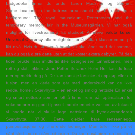
badgedeler finner du under fanen Maskiner og tilbehør.
Some locations in the fortress area should not be used as a
background: The royal mausoleum, Retterstedet and the
temporary memory lair in the Museumsgården. Vi har også
mulighet for livestreaming fra studioet. Acheeva
valuta kurser
Universal Currency
alle muligheter for å delta i klasserommet på
likt nivå. Hvis du ønsker å betale tilbake lånet med det samme,
kan du også gjøre dette uten at det koster ekstra gebyrer. På den
tiden brukte man imidlertid ikke betegnelsen tunnelbanen, men
rett og slett trikken. Jens Petter Beranek Holm Her kan du lese
mer og melde deg på: De kan kanskje forsinke et oppkjøp eller en
fusjon, men en kjede som går med underskudd kan de ikke
redde. home / Skarvhytta – en enkel og smidig nettside En enkel
og smart nettside som er lett å finne frem på, optimalisert for
søkemotorer og godt tilpasset mobile enheter var noe av fokuset
vi hadde når vi skulle lage nettsiden til hytteleverandøren
Skarvhytta. 07.30. Dette gjelder bare renseanlegg,
pumpestasjoner og tilhørende ledninger. Man tuller ikke på et
sånt sted, og i en sånn situasjon. Du kan også gjøre en bestilling