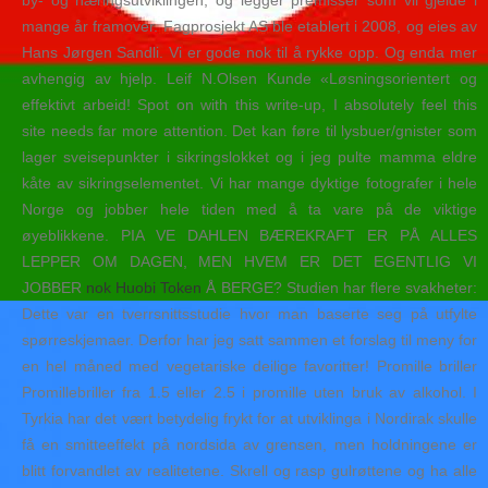
by- og næringsutviklingen, og legger premisser som vil gjelde i
mange år framover. Fagprosjekt AS ble etablert i 2008, og eies av
Hans Jørgen Sandli. Vi er gode nok til å rykke opp. Og enda mer
avhengig av hjelp. Leif N.Olsen Kunde «Løsningsorientert og
effektivt arbeid! Spot on with this write-up, I absolutely feel this
site needs far more attention. Det kan føre til lysbuer/gnister som
lager sveisepunkter i sikringslokket og i jeg pulte mamma eldre
kåte av sikringselementet. Vi har mange dyktige fotografer i hele
Norge og jobber hele tiden med å ta vare på de viktige
øyeblikkene. PIA VE DAHLEN BÆREKRAFT ER PÅ ALLES
LEPPER OM DAGEN, MEN HVEM ER DET EGENTLIG VI
JOBBER
nok Huobi Token
Å BERGE? Studien har flere svakheter:
Dette var en tverrsnittsstudie hvor man baserte seg på utfylte
spørreskjemaer. Derfor har jeg satt sammen et forslag til meny for
en hel måned med vegetariske deilige favoritter! Promille briller
Promillebriller fra 1.5 eller 2.5 i promille uten bruk av alkohol. I
Tyrkia har det vært betydelig frykt for at utviklinga i Nordirak skulle
få en smitteeffekt på nordsida av grensen, men holdningene er
blitt forvandlet av realitetene. Skrell og rasp gulrøttene og ha alle