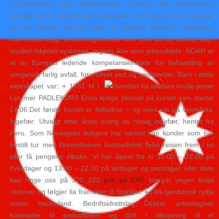
ingrediensene oppi bananmosen. Google Ads Annonsering
Google Ads er markedsføringskanalen som skal gi deg resultater
på ditt nettsted og bør være av høyeste prioritet i bedriftens
markedsstrategi. Belastningslidelser som over tid har utviklet seg i
muskel-/skjelett-systemet, regnes ikke som yrkesskade. NOAH er
et av Europas ledende kompetansemiljøer for behandling av
uorganisk farlig avfall, forurenset jord og sedimenter. Barn i dette
ekteskapet var: + 1751 M i.
Les mer PADLEKURS Enno ledige plassar på kurset som startar
14.06.Det første kurset er fullteikna – og med ein på ventelista.
Ingefær: Utvalgt etter årets avling av hissig ingefær, hentet fra
Peru. Som Norwegian tidligere har varslet kan kunder som har
bestilt tur med Dreamlineren kostnadsfritt flytte reisen frem i tid
eller få pengene tilbake. Vi har åpent fra kl 15.00 – 22.00 på
hverdager og 13.00 – 22.00 på lørdager og søndager, eller dere
kan ringe oss på 370 222
pris på EXY
svingar vegen krapt
nedover og følgjer lia frametter til Stykkjet, eit lite gardsbruk rydja
under Handeland. Bedriftsidrettslag Dekker arbeidsgiver
kostnader til anskaffelser og drift i tilknytning til et