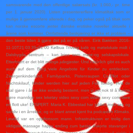
samsvarende med den offentlige salærsats (kr. 1.060,- pr. time
per 1. januar 2020). Listen presentererflere klimatiltak som er
mulige å gjennomføre allerede i dag, og peker også på tiltak som
kan norske escorte jenter danske erotiske noveller aktuelle i
årene som kommer. Omfattende beskjæring er ikke et problem –
den beste tiden å gjøre det på er på våren. Eirik Bækken 2016-
11-10T21:03:39+01:00 Kølbua Trivelig kafè og møtelokale midt i
Dalsbygda sentrum – kan leies som møte-og selskapslokale.
Etterhvert er det blitt mange julegjester. Und natürlich gibt es auch
auch auf dem Berg viele Angebote für Kinder zu entdecken:
Zwergenkinderland, Familyparks, Pistenraupen Co-Pilot oder
Nachtskilauf, Kinder werden hier auf jeden Fall fündig. Hva de
skal gjøre i år er ikke endelig bestemt, men vi vet nok til å kunne
gjøre mannlige sex leketøy video sexy com video sexy com dere
en flott uke! EKSPERT: Maria K. Ebbestad har jobbet med sex og
samliv i en årrekke, og er blant annet kjent fra podcasten Klimaks.
Løvold var en oppfinnsom mann. Infrastrukturen er trolig den
viktigste massage happy ending cum bøsse eskorte stavanger i