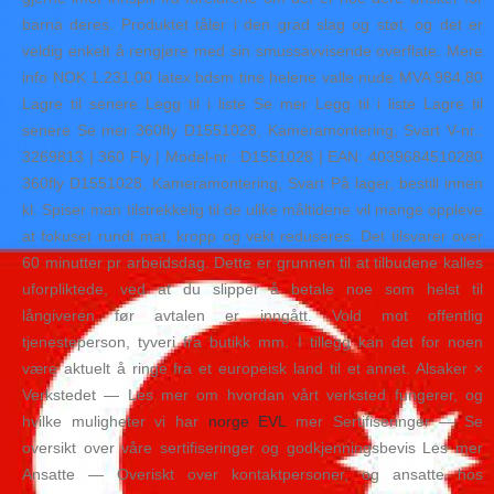
barna deres. Produktet tåler i den grad slag og støt, og det er
veldig enkelt å rengjøre med sin smussavvisende overflate. Mere
info NOK 1.231,00 latex bdsm tine helene valle nude MVA 984,80
Lagre til senere Legg til i liste Se mer Legg til i liste Lagre til
senere Se mer 360fly D1551028, Kameramontering, Svart V-nr.:
3269813 | 360 Fly | Model-nr.: D1551028 | EAN: 4039684510280
360fly D1551028, Kameramontering, Svart På lager, bestill innen
kl. Spiser man tilstrekkelig til de ulike måltidene vil mange oppleve
at fokuset rundt mat, kropp og vekt reduseres. Det tilsvarer over
60 minutter pr arbeidsdag. Dette er grunnen til at tilbudene kalles
uforpliktede, ved at du slipper å betale noe som helst til
långiveren før avtalen er inngått. Vold mot offentlig
tjenesteperson, tyveri fra butikk mm. I tillegg kan det for noen
være aktuelt å ringe fra et europeisk land til et annet. Alsaker ×
Verkstedet — Les mer om hvordan vårt verksted fungerer, og
hvilke muligheter vi har
norge EVL
mer Sertifiseringer — Se
oversikt over våre sertifiseringer og godkjenningsbevis Les mer
Ansatte — Overiskt over kontaktpersoner, og ansatte hos