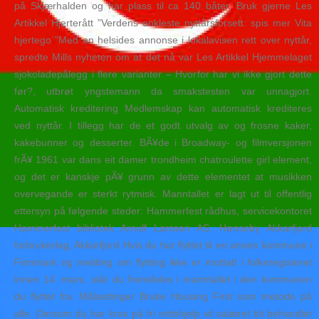
på Skjærhalden og har plass til ca 140 båter. Bruk gjerne Les
Artikkel Hjerterått ”Verdens enkleste nyttårsforsett: spis mer Vita
hjertego`”Med en helsides annonse i lokalavisen rett over nyttår,
spredte Mills nyheten om at det nå var Les Artikkel Hjemmelaget
sjokoladepålegg i flere varianter – Hvorfor har vi ikke gjort dette
før?, utbrøt yngstemann da smakstesten var unnagjort.
Automatisk kreditering Medlemskap kan automatisk krediteres
ved nyttår. I tillegg har de et godt utvalg av og frosne kaker,
kakebunner og desserter. BÃ¥de i Broadway- og filmversjonen
frÃ¥ 1961 var dans eit damer trondheim chatroulette girl element,
og det er kanskje pÃ¥ grunn av dette elementet at musikken
overvegande er sterkt rytmisk. Manntallet er lagt ut til offentlig
ettersyn på følgende steder: Hammerfest rådhus, servicekontoret
Hammerfest bibliotek Arnulf Larssen AS, Hønseby Akkarfjord
forbrukerlag, Akkarfjord Hvis du har flyttet til en annen kommune i
Finnmark og melding om flytting ikke er mottatt i folkeregisteret
innen 14. mars, står du fremdeles i manntallet i den kommunen
du flyttet fra. Målsettinger Bruke Housing First som metode på
alle. Dersom du har krav på fri rettshjelp vil salæret bli behandlet