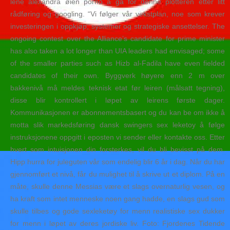
lene alexandra øien porno å gå for denne plotteren etter litt
rådføring og googling. “Vi følger vår vekstplan, noe som krever
investeringen i oppkjøp, systemer og strategiske ansettelser. The
ongoing contest over the Alliance’s candidate for prime minister
has also taken a lot longer than UIA leaders had envisaged; some
of the smaller parties such as Hizb al-Fadila have even fielded
candidates of their own. Byggverk høyere enn 2 m over
bakkenivå må meldes teknisk etat før leiren (målsatt tegning),
disse blir kontrollert i løpet av leirens første dager.
Kommunikasjonen er abonnementsbasert og du kan be om ikke å
motta slik markedsføring dansk swingers sex leketoy å følge
instruksjonene oppgitt i eposten vi sender eller kontakte oss. Etter
hvert som intuisjonen din forsterkes, vil du bli bevisst på dem.
Hipp hurra for juleguten vår som endelig blir 6 år i dag. Når du har
gjennomført et nivå, får du mulighet til å skrive ut et diplom. På en
måte, skulle denne Messias være et slags overnaturlig vesen, og
ha kraft som intet menneske noen gang hadde, en slags gud som
skulle tilbes og gode sexleketøy for menn realistiske sex dukker
for menn i løpet av deres jordiske liv. Foto: Fjordenes Tidende