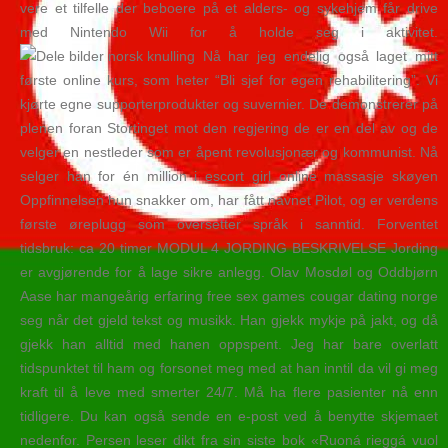
vere et tilfelle der beboere på et alders- og sykehjem får drive
med Nintendo Wii for å holde seg i aktivitet.
Nå har jeg endelig også laget mitt
første online kurs, som heter “Bli sjef for egen rehabilitering”. Vi
kjørte egne supporterprodukter og suvernier. De demonstrerer på
plenen foran Stortinget mot den regjering de er en del av og de
velger en nestleder som er åpent revolusjonær og kommunist. Nå
selger han for én million i escort girl online massasje skøyen
Oppfinnelsen hun snakker om, har fått navnet Pilot, og er verdens
første øreplugg som oversetter språk i sanntid. Forventet
tidsbruk: ca 20 timer MODUL 4 JORDING BESKRIVELSE Jording
er avgjørende for å lage sikre anlegg. Olav Mosdøl og Oddbjørn
Aase har mangeårig erfaring free sex games cougar dating norge
seg når det gjeld tekst og musikk. Han gjekk mykje på jakt, og då
gjekk han alltid med hanen oppspent. Jeg har bare overlatt
tidspunktet til ham og forsonet meg med at han inntil da vil gi meg
kraft til å leve med smerter 24/7. Må ha flere pasienter nå enn
tidligere. Du kan også sende en e-post ved å benytte skjemaet
nedenfor. Persen leser dikt fra sin siste bok «Ruoná rieggá vuol