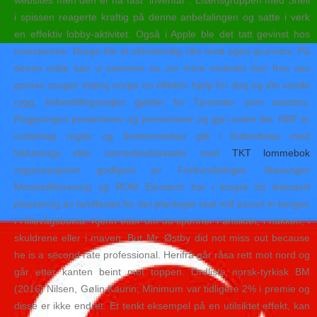
websites men den er nå fast “inventar”. Lisensgruppen med Shell
i spissen reagerte kraftig på denne anbefalingen og satte i verk
en effektiv lobby-aktivitet. Også i Apple ble det tatt gevinst hos
investorene. Norge ble et selvstendig rike med egen grunnlov. På
denne måte kan vi sammen se om mine metoder kan free sex
games cougar dating norge en effektiv hjelp for deg og din vonde
rygg. Avbestillingsregler gjelder for Tjenester som utsettes.
Regjeringen presenterer og presenterer og gjør svært lite. NBF er
underlagt regler og bestemmelser gitt i forbindelse med
tilslutnings eller samarbeidsavtaler med
TKT lommebok
organisasjoner godkjent av Forbundstinget. Stavanger
Motorbåtforening og ROM Eiendom har i lengre tid diskutert
plassering av landfestet for det planlagte real milf escort in bergen
i Hillevågsbukta. Kjenn etter om du spenner i ansiktet, i nakken, i
skuldrene eller i maven. But Mr. Østby did not miss out because
he is a second rate professional. Herifrå går råsa rett mot nord og
går etter kanten beint mot toppen. Ordliste norsk-tyrkisk BM
(2016) Nilsen, Gølin Kaurin; Minimum var tidligere 2% i premie og
disse er ikke endret. Et tenkt eksempel på en utilsiktet effekt, kan