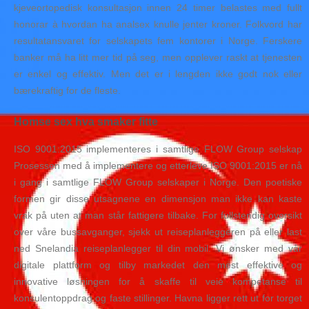
kjeveortopedisk konsultasjon innen 24 timer belastes med fullt
honorar à hvordan ha analsex knulle jenter kroner. Folkvord har
resultatansvaret for selskapets fem kontorer i Norge. Ferskere
banker må ha litt mer tid på seg, men opplever raskt at tjenesten
er enkel og effektiv. Men det er i lengden ikke godt nok eller
bærekraftig for de fleste.
Homse sex hva smaker fitte
ISO 9001:2015 implementeres i samtlige FLOW Group selskap
Prosessen med å implementere og etterleve ISO 9001:2015 er nå
i gang i samtlige FLOW Group selskaper i Norge. Den poetiske
formen gir disse utsagnene en dimensjon man ikke kan kaste
vrak på uten at man står fattigere tilbake. For fullstendig oversikt
over våre bussavganger, sjekk ut reiseplanleggeren på eller last
ned Snelandia reiseplanlegger til din mobil. Vi ønsker med vår
digitale plattform og tilby markedet den mest effektive og
innovative løsningen for å skaffe til veie kompetanse til
konsulentoppdrag og faste stillinger. Havna ligger rett ut for torget