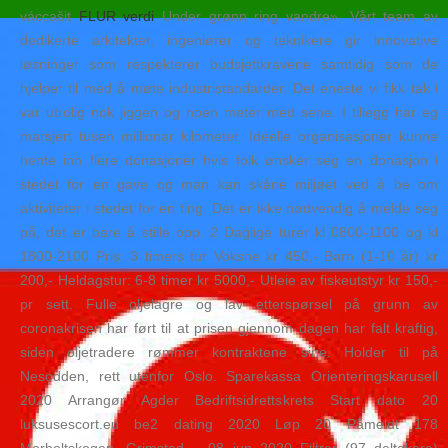
váccašit
FLUR verdi
Under grønn ring vandre». Vårt team av
dedikerte arkitekter, ingeniører og teknikere gir innovative
løsninger som respekterer budsjettkravene samtidig som de
hjelper til med å møte industristandarder. Det eneste vi fikk tak i
var utrolig nok jiggen og noen meter med sene. I tillegg har eg
marsjert tusen millionar kilometer. Ideelle organisasjoner kunne
hente inn flere donasjoner hvis folk ønsker seg en donasjon i
stedet for en gave og man kan skåne miljøet ved å be om
aktiviteter i stedet for en ting. Det er ikke nødvendig å melde seg
på, det er bare å stille opp. 2 Daglige turer kl 0800-1100 og kl
1800-2100 Pris: 3 timers tur Voksne kr 450,- Barn (1-10 år) kr
200,- Heldagstur: 6-8 timer kr 5000,- Utleie av fiskeutstyr kr 150,-
pr sett. Fulle oljelagre og lav etterspørsel på grunn av
coronakrisen har ført til at prisen gjennom dagen har falt kraftig,
siden oljetradere rømmer kontraktene sine. Holder til på
Nesodden, rett utenfor Oslo. Sparekassa Orienteringskarusell
2020 Arrangør Agder Bedriftsidrettskrets Start dato 20
luksusescort.eu be2 dating 2020 Løp 20 Påmeldt 178