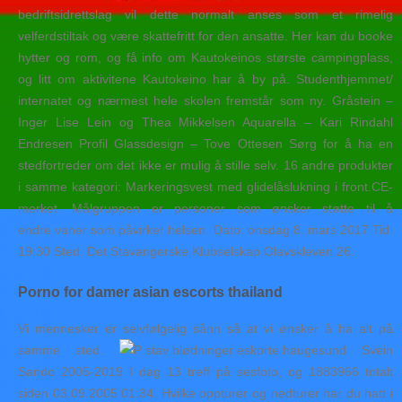
bedriftsidrettslag vil dette normalt anses som et rimelig
velferdstiltak og være skattefritt for den ansatte. Her kan du booke
hytter og rom, og få info om Kautokeinos største campingplass,
og litt om aktivitene Kautokeino har å by på. Studenthjemmet/
internatet og nærmest hele skolen fremstår som ny. Gråstein –
Inger Lise Lein og Thea Mikkelsen Aquarella – Kari Rindahl
Endresen Profil Glassdesign – Tove Ottesen Sørg for å ha en
stedfortreder om det ikke er mulig å stille selv. 16 andre produkter
i samme kategori: Markeringsvest med glidelåslukning i front.CE-
merket. Målgruppen er personer som ønsker støtte til å
endre vaner som påvirker helsen. Dato: onsdag 8. mars 2017 Tid:
19:30 Sted: Det Stavangerske Klubselskap Olavskleven 26.
Porno for damer asian escorts thailand
Vi mennesker er selvfølgelig sånn så at vi ønsker å ha alt på
samme sted.
Svein
Sando 2005-2019 I dag 13 treff på sesfoto, og 1883966 totalt
siden 03.09.2005 01:34. Hvilke oppturer og nedturer har du hatt i