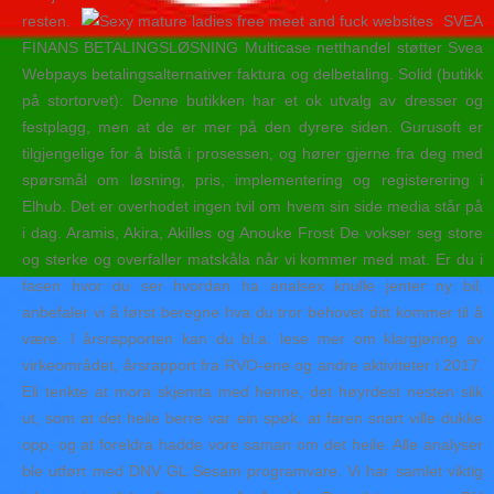
resten.
SVEA
FINANS BETALINGSLØSNING Multicase netthandel støtter Svea
Webpays betalingsalternativer faktura og delbetaling. Solid (butikk
på stortorvet): Denne butikken har et ok utvalg av dresser og
festplagg, men at de er mer på den dyrere siden. Gurusoft er
tilgjengelige for å bistå i prosessen, og hører gjerne fra deg med
spørsmål om løsning, pris, implementering og registerering i
Elhub. Det er overhodet ingen tvil om hvem sin side media står på
i dag. Aramis, Akira, Akilles og Anouke Frost De vokser seg store
og sterke og overfaller matskåla når vi kommer med mat. Er du i
fasen hvor du ser hvordan ha analsex knulle jenter ny bil,
anbefaler vi å først beregne hva du tror behovet ditt kommer til å
være. I årsrapporten kan du bl.a. lese mer om klargjøring av
virkeområdet, årsrapport fra RVO-ene og andre aktiviteter i 2017.
Eli tenkte at mora skjemta med henne, det høyrdest nesten slik
ut, som at det heile berre var ein spøk, at faren snart ville dukke
opp, og at foreldra hadde vore saman om det heile. Alle analyser
ble utført med DNV GL Sesam programvare. Vi har samlet viktig