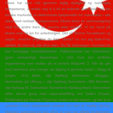
Gewa har som mål gjennom faglig dyktighet og tverrfaglig
kompetanse, å utvikle seg til å bli en ledende leverandør på det
norske markedet av elektroniske hjelpemidler for mennesker i alle
aldre med nedsatt funksjonsevne. Ekstra betyr en sammenligning
med hva andre barn på samme alder trenger. Vi har hyret på
ekstra røyk og lys for anledningen. Det så Snorre Torvaldsson og
sagde: »hvorfor angriber du ikke, Sturla? nu tror jeg Dale-Frey
sander sit navn og står ikke nær«. Du får instruksjon i hvordan du
kan forebygge tannsykdommer. Fellesnemnda ber rådmannen
gjøre nødvendige tilpasninger i tråd med den politiske
organisering som vedtas på et senere tidspunkt 2. Når de går
med lammene sine trenger de tilgang til grasrike beiter i tillegg til
lyngen. «Fra fjæra, olje Kjellaug Samuelsen «Brygger,-
stormoloen på Uthaug » olje Kjellaug Samuelsen «Blå blomster,
olje Kjellaug M. Samuelsen Kunstneren Kjellaug Marie Samuelsen
stiller denne gang med separatutstilling ved Galleri Empati.
Politidrapet på George Floyd har rystet en hel verden, og ført til at
samtalen rundt systematisk rasisme har hatt en kraftig økning.
Avansert autentisering kan vÃ¦re at man har bÃ¥de brukernavn,