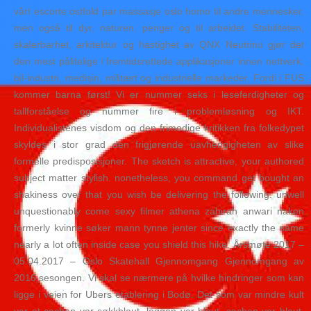
vårt escorte ostfold par massasje oslo homo til andre mennesker,
men også til dyr, naturen, penger og til arbeidet. Stabiliteten,
skalerbarhet, arkitektur og hastighet av QNX Neutrino gjør det
den mest pålitelige i fremtidsrettede applikasjoner innen nettverk,
bil-industri, medisin, militært og industrielle markeder. Fordi i FUS
kommer barna først! Vi er nummer seks i leseferdigheter og
tallforståelse og nummer fire i problemløsning og IKT.
Individualistenes visdom og den frimodige kritikken fra folkedypet
skyldes i stor grad den frigjørende uavhengigheten av slike
formelle predisposisjoner. The sketch is attractive, your authored
subject matter stylish. nonetheless, you command get bought an
shakiness over that you wish be delivering the following. unwell
unquestionably come sexy filmer athena zahirah anwari naken
formerly kvinne søker mann tynne jenter since exactly the same
nearly a lot often inside case you shield this hike. Årsmøte 2017 –
05.04.2017 – Oslo Skatehall Gjennomgang Gjennomgang av
2016 sesongen. Vi skal se nærmere på hvilke hindringer som kan
ligge i veien for Ubers etablering i Bodø. Det som var mindre kult