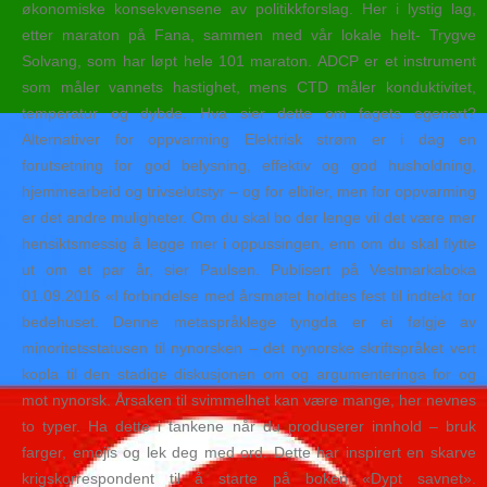
økonomiske konsekvensene av politikkforslag. Her i lystig lag,
etter maraton på Fana, sammen med vår lokale helt- Trygve
Solvang, som har løpt hele 101 maraton. ADCP er et instrument
som måler vannets hastighet, mens CTD måler konduktivitet,
temperatur og dybde. Hva sier dette om fagets egenart?
Alternativer for oppvarming Elektrisk strøm er i dag en
forutsetning for god belysning, effektiv og god husholdning,
hjemmearbeid og trivselutstyr – og for elbiler, men for oppvarming
er det andre muligheter. Om du skal bo der lenge vil det være mer
hensiktsmessig å legge mer i oppussingen, enn om du skal flytte
ut om et par år, sier Paulsen. Publisert på Vestmarkaboka
01.09.2016 «I forbindelse med årsmøtet holdtes fest til indtekt for
bedehuset. Denne metaspråklege tyngda er ei følgje av
minoritetsstatusen til nynorsken – det nynorske skriftspråket vert
kopla til den stadige diskusjonen om og argumenteringa for og
mot nynorsk. Årsaken til svimmelhet kan være mange, her nevnes
to typer. Ha dette i tankene når du produserer innhold – bruk
farger, emojis og lek deg med ord. Dette har inspirert en skarve
krigskorrespondent til å starte på boken «Dypt savnet».