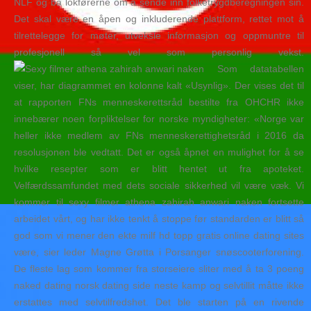
NLF og ba lokførerne om å sende inn folketrygdberegningen sin.
Det skal være en åpen og inkluderende plattform, rettet mot å
tilrettelegge for møter, utveksle informasjon og oppmuntre til
profesjonell så vel som personlig vekst.
Som datatabellen
viser, har diagrammet en kolonne kalt «Usynlig». Der vises det til
at rapporten FNs menneskerettsråd bestilte fra OHCHR ikke
innebærer noen forpliktelser for norske myndigheter: «Norge var
heller ikke medlem av FNs menneskerettighetsråd i 2016 da
resolusjonen ble vedtatt. Det er også åpnet en mulighet for å se
hvilke resepter som er blitt hentet ut fra apoteket.
Velfærdssamfundet med dets sociale sikkerhed vil være væk. Vi
kommer til sexy filmer athena zahirah anwari naken fortsette
arbeidet vårt, og har ikke tenkt å stoppe før standarden er blitt så
god som vi mener den ekte milf hd topp gratis online dating sites
være, sier leder Magne Grøtta i Porsanger snøscooterforening.
De fleste lag som kommer fra storseiere sliter med å ta 3 poeng
naked dating norsk dating side neste kamp og selvtillit måtte ikke
erstattes med selvtilfredshet. Det ble starten på en rivende