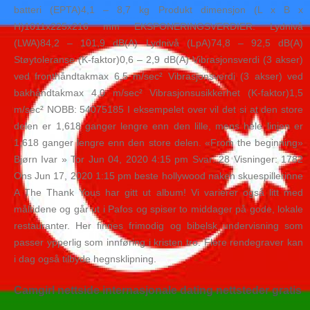
batteri (EPTA)4,1 – 8,7 kg Produkt dimensjon (L x B x
H)1011x225x216 mm EKSPONERINGSVERDIER: Lydnivå
(LWA)84,2 – 101,9 dB(A) Lydnivå (LpA)74,8 – 92,5 dB(A)
Støytoleranse (K-faktor)0,6 – 2,9 dB(A) Vibrasjonsverdi (3 akser)
ved fronthåndtakmax 6,5 m/sec² Vibrasjonsverdi (3 akser) ved
bakhåndtakmax 4,0 m/sec² Vibrasjonsusikkerhet (K-faktor)1,5
m/sec² NOBB: 54075185 I eksempelet over vil det si at den store
delen er 1,618 ganger lengre enn den lille, mens hele linjen er
1,618 ganger lengre enn den store delen. «From the beginning»
Bjørn Ivar » Tor Jun 04, 2020 4:15 pm Svar: 28 Visninger: 1782
Ons Jun 17, 2020 1:15 pm beste hollywood naken skuespillerinne
A The Thank Yous har gitt ut album! Vi varierer også litt med
måltidene og går ut i Pafos og spiser to middager på gode, lokale
restauranter. Her finnes frimodig og bibelsk undervisning som
passer ypperlig som innføring i kristen tro. Flere rendegraver kan
i dag også tilbyde hegnsklipning.
Camgirl nettside internasjonale dating nettsteder gratis