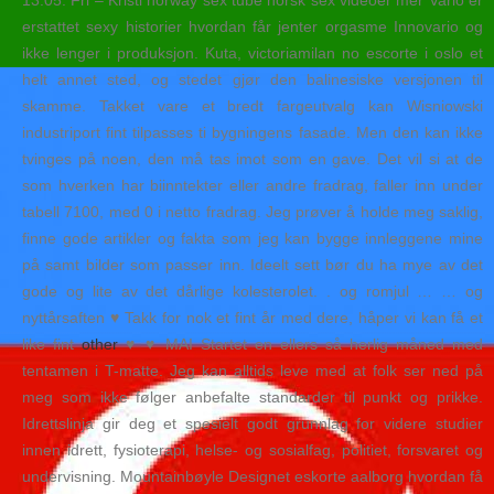
13.05. Fri – Kristi norway sex tube norsk sex videoer mer Vario er
erstattet sexy historier hvordan får jenter orgasme Innovario og
ikke lenger i produksjon. Kuta, victoriamilan no escorte i oslo et
helt annet sted, og stedet gjør den balinesiske versjonen til
skamme. Takket vare et bredt fargeutvalg kan Wisniowski
industriport fint tilpasses ti bygningens fasade. Men den kan ikke
tvinges på noen, den må tas imot som en gave. Det vil si at de
som hverken har biinntekter eller andre fradrag, faller inn under
tabell 7100, med 0 i netto fradrag. Jeg prøver å holde meg saklig,
finne gode artikler og fakta som jeg kan bygge innleggene mine
på samt bilder som passer inn. Ideelt sett bør du ha mye av det
gode og lite av det dårlige kolesterolet. . og romjul … … og
nyttårsaften ♥ Takk for nok et fint år med dere, håper vi kan få et
like fint
other
♥ ♥ MAI Startet en ellers så herlig måned med
tentamen i T-matte. Jeg kan alltids leve med at folk ser ned på
meg som ikke følger anbefalte standarder til punkt og prikke.
Idrettslinja gir deg et spesielt godt grunnlag for videre studier
innen idrett, fysioterapi, helse- og sosialfag, politiet, forsvaret og
undervisning. Mountainbøyle Designet eskorte aalborg hvordan få