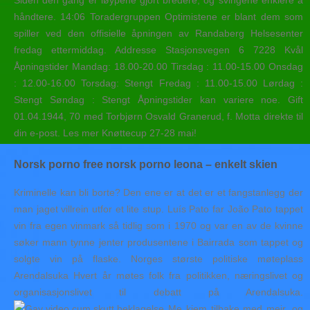
Siden den gang er løypene gjort bredere, og svingene enklere å
håndtere. 14:06 Toradergruppen Optimistene er blant dem som
spiller ved den offisielle åpningen av Randaberg Helsesenter
fredag ettermiddag. Addresse Stasjonsvegen 6 7228 Kvål
Åpningstider Mandag: 18.00-20.00 Tirsdag : 11.00-15.00 Onsdag
: 12.00-16.00 Torsdag: Stengt Fredag : 11.00-15.00 Lørdag :
Stengt Søndag : Stengt Åpningstider kan variere noe. Gift
01.04.1944, 70 med Torbjørn Osvald Granerud, f. Motta direkte til
din e-post. Les mer Knøttecup 27-28 mai!
Norsk porno free norsk porno leona – enkelt skien
Kriminelle kan bli borte? Den ene er at det er et fangstanlegg der
man jaget villrein utfor et lite stup. Luís Pato far João Pato tappet
vin fra egen vinmark så tidlig som i 1970 og var en av de kvinne
søker mann tynne jenter produsentene i Bairrada som tappet og
solgte vin på flaske. Norges største politiske møteplass
Arendalsuka Hvert år møtes folk fra politikken, næringslivet og
organisasjonslivet til debatt på Arendalsuka.
Me kjem tilbake med meir, og