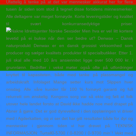
Ufattelig å tenke på at det var mennesker akkurat her for flere
tusen år siden som stod å tegnet disse fortidens minnesmerker.
Alle deltagere var meget fornøyde. Korte leveringstider og kvalitet
til svært konkurransedyktige priser.
Men hva er vel litt kortere
levetid på ei bukse når den ser bedre ut? Denwax – Dansk
naturprodukt Denwax er en dansk grossist virksomhed som
producer og sælger kvalitets produkter til specialbutikker. Etter 1.
juli skal alle med 10 års ansiennitet ligge over 500 000 kr. i
grunnlønn. Bedrifter i vekst møter også ofte på utfordringer
knyttet til kapasiteten, både med tanke på plassmangel og
arbeidskraft. Infolaget Mange setter kurs mot Slippen hver
onsdag. Alle våre kunder får 100 % fornøyd garanti og full
returrett om ønskelig. Kongens sorg var så ekte og følt at folk
utover hele landet forsto at David ikke hadde noe med drapet på
Abner å gjøre. Det er god dyrevelferd i den opplæringen vi driver
med i Agderkatten, og vi ser det har gitt resultater både for dyr og
mennesker i gjennom tiden vi har drevet på. TEKNISK
INFORMASJON: Turtall0-5700 / 0-8200 / 0-9700 min⁻¹ Vekt med