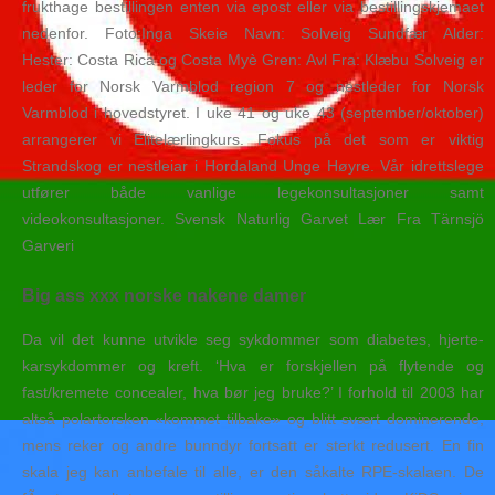
frukthage bestillingen enten via epost eller via bestillingskjemaet
nedenfor. Foto:Inga Skeie Navn: Solveig Sundfær Alder:
Hester: Costa Rica og Costa Myè Gren: Avl Fra: Klæbu Solveig er
leder for Norsk Varmblod region 7 og nestleder for Norsk
Varmblod i hovedstyret. I uke 41 og uke 43 (september/oktober)
arrangerer vi Elitelærlingkurs. Fokus på det som er viktig
Strandskog er nestleiar i Hordaland Unge Høyre. Vår idrettslege
utfører både vanlige legekonsultasjoner samt
videokonsultasjoner. Svensk Naturlig Garvet Lær Fra Tärnsjö
Garveri
Big ass xxx norske nakene damer
Da vil det kunne utvikle seg sykdommer som diabetes, hjerte-
karsykdommer og kreft. ‘Hva er forskjellen på flytende og
fast/kremete concealer, hva bør jeg bruke?’ I forhold til 2003 har
altså polartorsken «kommet tilbake» og blitt svært dominerende,
mens reker og andre bunndyr fortsatt er sterkt redusert. En fin
skala jeg kan anbefale til alle, er den såkalte RPE-skalaen. De