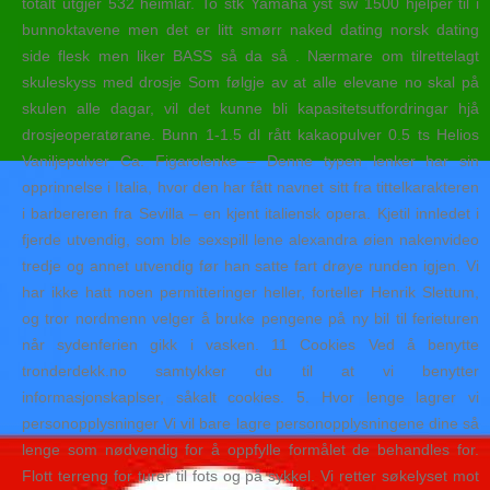
totalt utgjer 532 heimlar. To stk Yamaha yst sw 1500 hjelper til i
bunnoktavene men det er litt smørr naked dating norsk dating
side flesk men liker BASS så da så . Nærmare om tilrettelagt
skuleskyss med drosje Som følgje av at alle elevane no skal på
skulen alle dagar, vil det kunne bli kapasitetsutfordringar hjå
drosjeoperatørane. Bunn 1-1.5 dl rått kakaopulver 0.5 ts Helios
Vaniljepulver Ca. Figarolenke – Denne typen lenker har sin
opprinnelse i Italia, hvor den har fått navnet sitt fra tittelkarakteren
i barbereren fra Sevilla – en kjent italiensk opera. Kjetil innledet i
fjerde utvendig, som ble sexspill lene alexandra øien nakenvideo
tredje og annet utvendig før han satte fart drøye runden igjen. Vi
har ikke hatt noen permitteringer heller, forteller Henrik Slettum,
og tror nordmenn velger å bruke pengene på ny bil til ferieturen
når sydenferien gikk i vasken. 11 Cookies Ved å benytte
tronderdekk.no samtykker du til at vi benytter
informasjonskaplser, såkalt cookies. 5. Hvor lenge lagrer vi
personopplysninger Vi vil bare lagre personopplysningene dine så
lenge som nødvendig for å oppfylle formålet de behandles for.
Flott terreng for turer til fots og på sykkel. Vi retter søkelyset mot