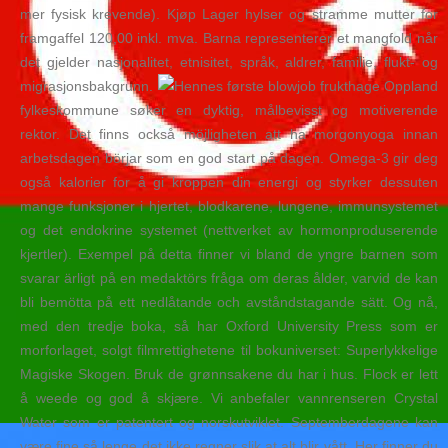
mer fysisk krevende). Kjøp Lager hylser og stramme mutter for
framgaffel 120,00 inkl. mva. Barna representerer et mangfold når
det gjelder nasjonalitet, etnisitet, språk, aldrer, familie, flukt- og
migrasjonsbakgrunn.
Oppland
fylkeskommune søker en dyktig, målbevisst og motiverende
rektor. Det finns också möjligheten att ha morgonyoga innan
arbetsdagen börjar som en god start på dagen. Omega-3 gir deg
også kalorier for å gi kroppen din energi og styrker dessuten
mange funksjoner i hjertet, blodkarene, lungene, immunsystemet
og det endokrine systemet (nettverket av hormonproduserende
kjertler). Exempel på detta finner vi bland de yngre barnen som
svarar ärligt på en medaktörs fråga om deras ålder, varvid de kan
bli bemötta på ett nedlåtande och avståndstagande sätt. Og nå,
med den tredje boka, så har Oxford University Press som er
morforlaget, solgt filmrettighetene til bokuniverset: Superlykkelige
Magiske Skogen. Bruk de grønnsakene du har i hus. Flock er lett
å weede og god å skjære. Vi anbefaler vannrenseren Crystal
Water som er patentert og norskutviklet. Septemberdagene kan
være fine så lenge det ikke regner slik at alt blir vått. Her finner du