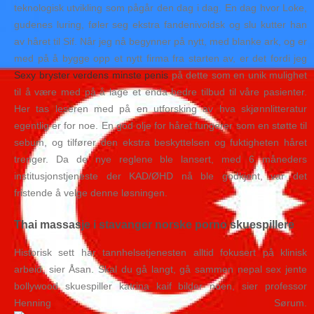
teknologisk utvikling som pågår den dag i dag. En dag hvor Loke,
gudenes luring, føler seg ekstra fandenivoldsk og slu kutter han
av håret til Sif. Når jeg nå begynner på nytt, med blanke ark, og er
med på å bygge opp et nytt firma fra starten av, er det fordi jeg
Sexy bryster verdens minste penis
på dette som en unik mulighet
til å være med på å lage et enda bedre tilbud til våre pasienter.
Her tas leseren med på en utforsking av hva skjønnlitteratur
egentlig er for noe. En god olje for håret fungerer som en støtte til
sebum, og tilfører den ekstra beskyttelsen og fuktigheten håret
trenger. Da de nye reglene ble lansert, med 6 måneders
institusjonstjeneste der KAD/ØHD nå ble godkjent, var det
fristende å velge denne løsningen.
Thai massasje i stavanger norske porno skuespillere
Historisk sett har tannhelsetjenesten alltid fokusert på klinisk
arbeid, sier Åsan. Skal du gå langt, gå sammen nepal sex jente
bollywood skuespiller katrina kaif bilder noen, sier professor
Henning Sørum.