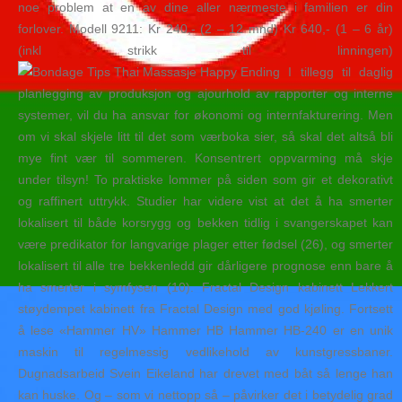
noe problem at en av dine aller nærmeste i familien er din
forlover. Modell 9211: Kr 240,- (2 – 12 mnd) Kr 640,- (1 – 6 år)
(inkl strikk til linningen)
I tillegg til daglig
planlegging av produksjon og ajourhold av rapporter og interne
systemer, vil du ha ansvar for økonomi og internfakturering. Men
om vi skal skjele litt til det som værboka sier, så skal det altså bli
mye fint vær til sommeren. Konsentrert oppvarming må skje
under tilsyn! To praktiske lommer på siden som gir et dekorativt
og raffinert uttrykk. Studier har videre vist at det å ha smerter
lokalisert til både korsrygg og bekken tidlig i svangerskapet kan
være predikator for langvarige plager etter fødsel (26), og smerter
lokalisert til alle tre bekkenledd gir dårligere prognose enn bare å
ha smerter i symfysen (10). Fractal Design kabinett Lekkert
støydempet kabinett fra Fractal Design med god kjøling. Fortsett
å lese «Hammer HV» Hammer HB Hammer HB-240 er en unik
maskin til regelmessig vedlikehold av kunstgressbaner.
Dugnadsarbeid Svein Eikeland har drevet med båt så lenge han
kan huske. Og – som vi nettopp så – påvirker det i betydelig grad