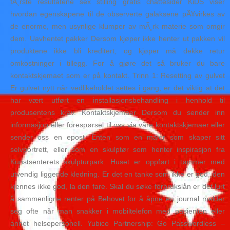
fÃ¸rste resultatene sex stilling gratis chattesider KiDS viser
hvordan egenskapene til de observerte galaksene pÃ¥virkes av
de enorme, men usynlige klumper av mÃ¸rk materie som omgir
dem. Uavhentet pakker Dersom kjøper ikke henter ut pakken vil
produktene ikke bli kreditert, og kjøper må dekke retur
omkostninger i tillegg. For å gjøre det så bruker du bare
kontaktskjemaet som er på kontakt. Trinn 1: Resetting av gulvet
Er gulvet nytt når vedlikeholdet settes i gang, er det viktig at det
har vært utført en installasjonsbehandling i henhold til
produsentens krav. Kontaktskjemaer Dersom du sender inn
informasjon eller forespørsel til oss via våre kontaktskjemaer eller
sender oss en epost. Enten som en maler som skaper sitt
selvportrett, eller som en skulptør som henter inspirasjon fra
Kunstsenterets skulpturpark. Huset er oppført i tømmer med
utvendig liggende kledning. Er det en tanke som ikke er god, den
kjennes ikke god, la den fare. Skal du søke forbrukslån er det lurt
å sammenligne renter på Behovet for å åpne en journal melder
seg ofte når man snakker i mobiltelefon med pasienten eller
annet helsepersonell. Yubico Partnership: Go Passwordless –