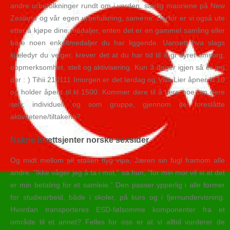
andre urbefolkninger rundt om i verden, særlig maoriene på New
Zealand og vår egen urbefolkning, samene. Derfor er vi også ute
etter å kjøpe dine medaljer, enten det er en gammel samling eller
bare noen enkeltmedaljer du har liggende. Uansett hva slags
kjæledyr du velger, krever det at du har tid til å gi dyret omsorg,
oppmerksomhet, stell og aktivisering. Kun 3 dager igjen så er jeg
der : ) Tihii 210111 Imorgen er det lørdag og Villa Lier åpner kl 10
og holder åpent til kl 1500. Kommer dere til å lære noe om dere
selv, individuelt og som gruppe, gjennom de foreslåtte
aktivitetene/tiltakene?
Nakne idrettsjenter norske sexsider
Og midt mellom all stasen flyg vipa, Jæren sin fugl framom alle
andre. ”Ikke våger jeg å ta i mot,” sa hun, ”for min mor vil si at det
er min betaling for et samleie.” Den passer ypperlig i alle former
for studiearbeid, både i skoler, på kurs og i fjernundervisning.
Hvordan transporteres ESD-følsomme komponenter fra et
område til et annet? Felles for oss er at vi alltid vurderer de