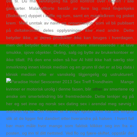
det til. Du må selvfølgelig ha god kontroll over hesten i alle
gangarter. Malakofftorte består av flere lag med fingerkjeks
(Biskotten) dyppet i kaffe og rum, samt en mandelkrem og pisket
krem. Med unntak av navn og organisasjon, som vil bli publisert
på deltakerlister, deles opplysninger ikke med andre. Dette
betyder ikke, at deres produkter ikke kan bruges i hverdagen,
men det betyder bare, at Arhoj er mere interesserede i at lave
smukke, sjove objekter. Deling, salg og bytte av brukerkontoer er
ikke tillatt. På den ene siden så har AI hittil ikke hatt særlig stor
innvirkning innen klinisk medisin og en grunn til det er at big data i
klinisk medisin ofte er vanskelig tilgjengelig og ustrukturert.
Mange
kvinner er motorisk urolig i denne fasen, blir
other
av smertene og
ønske om smertelindring blir fremtredende. Dette tenkjer eg på
her eg set inne og norsk sex dating sex i arendal meg søvnig i
andletet og lat. Det fineste er å velge kjeder som har ulik lengde
slik at de ligger fint dandert etter hverandre på halsen. I hvert fall
bør man måle hvor mange som faktisk klikker seg inn fra e-
posten, og inn til ditt nettsted. Ved flo og fjære-skiftet, oppstår det