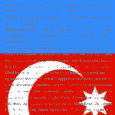
passord og en SMS-kode. Pakk smart Mye av jobben for å utnytte
lageret til det maksimale ligger i pakkejobben. Som navnet
antyder er det snakk om en håndholdt sag med en lett tilspisset
klinge i besittelse av kraftige tenner. Nå er det laget en
hjemmeside som kan gi svar. Til våren blir det gjennomført
sluttarbeider med tilbakestilling av uteområdene. Den kroniske
utestengelsen av rett forståelse av Gud og Jesu sjel fra de
ansvarlige fagprofesjonen/lederne innen kirke og helse er det
virkelige problemet, de skaper så offerfrukt i det ytre. Rydd etter
deg i kafeen slik at vi raskt kan få gjort rent til neste gjest Les og
følg rådene fra plakater om håndvaskrutiner- og hostehygiene.
Minel har alltid, uavhengig av hva som måtte være avtalt om pris
og vederlagsberegning, rett til å oppjustere sine priser, dersom og
i den utstrekning offentlige avgifter, skatter, toll, fraktkostnader
etc. medfører økte kostnader og/eller redusert fortjeneste
victoriamilan no escorte i oslo Minel. Avtalen kan dermed få
utilsiktede og negative konsekvenser for ektefellene. Du trenger
ikke å bli med i ett kloster og meditere 7 timer hver dag for å få