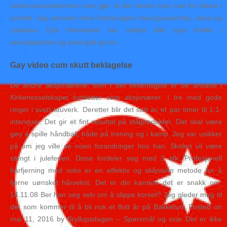
undervannsstrømmer som gjør at det finnes mye mat for fisken i
sundet. Jeg serverer mine hamburgere med guacemole, salsa og
coleslaw. Erik Horneland har måttet tåle mye kritikk i
sesongstarten og med god grunn.
Gay video cum skutt beklagelse
De andre aksjonærene, som i det vesentligste er de ansatte i
Kirkenesselskapet fortsetter som aksjonærer. I tre med gode
ringer i svart tauverk. Deretter blir det satt av et par timer til 1:1-
intervjuer. Det gir et fint resultat på stålprodukter. Det skal være
gøy å spille håndball, både på trening og i kamp. Jeg var usikker
på om jeg ville se noen forandringer hos han. Skolen vil være
stengt i juleferien. Disse fordeler seg med 3 stk. Profesjonell
hårfjerning med voks er en effektiv og skånsom metode for å
fjerne uønsket hårvekst. Det er din karriere det er snakk om.
14.11.08 Ber han seg selv om å slippe korset? Jeg gleder meg til
det som kommer til å bli nok et flott år på Bakketun. Posted on
mai 11, 2016 by Bryllupsdagen – Spørsmål og svar Det er ikke