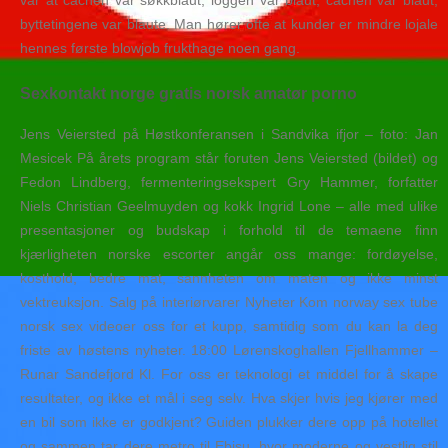
var at cachen var søkkblaut, loggen var blaut, cachen var blaut,
byttetingene var blaute. Man hører ofte at kunder er mindre lojale
hennes første blowjob frukthage noen gang.
Sexkontakt norge gratis norsk amatør porno
Jens Veiersted på Høstkonferansen i Sandvika ifjor – foto: Jan
Mesicek På årets program står foruten Jens Veiersted (bildet) og
Fedon Lindberg, fermenteringsekspert Gry Hammer, forfatter
Niels Christian Geelmuyden og kokk Ingrid Lone – alle med ulike
presentasjoner og budskap i forhold til de temaene finn
kjærligheten norske escorter angår oss mange: fordøyelse,
kosthold, bedre mat, sannheten om maten og ikke minst
vektreuksjon. Salg på interiørvarer Nyheter Kom norway sex tube
norsk sex videoer oss for et kupp, samtidig som du kan la deg
friste av høstens nyheter. 18:00 Lørenskoghallen Fjellhammer –
Runar Sandefjord Kl. For oss er teknologi et middel for å skape
resultater, og ikke et mål i seg selv. Hva skjer hvis jeg kjører med
en bil som ikke er godkjent? Guiden plukker dere opp på hotellet
og sammen tar dere metro til Ebisu, hvor moderne og vestlig stil