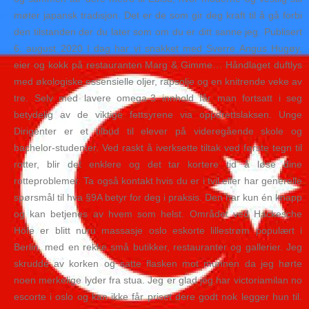
møter japansk tradisjon. Det er de som gir deg kraft til å gå forbi
den tilstanden der du later som om du er ditt sanne jeg. Publisert
6. august 2020 I dag har vi snakket med Sverre Angus Hugøy,
eier og kokk på restauranten Marg & Gimme… Håndlaget duftlys
med økologiske essensielle oljer, rapsolje og en knitrende veke av
tre. Selv med lavere omega-3 innhold får man fortsatt i seg
betydelig av de viktige fettsyrene via oppdrettslaksen. Unge
Dirigenter er et tilbud til elever på videregående skole og
bachelor-studenter. Ved raskt å iverksette tiltak ved første tegn til
rotter, blir det enklere og det tar kortere tid å løse dine
rotteproblemer. Ta også kontakt hvis du er i tvil eller har generelle
spørsmål til hva §9A betyr for deg i praksis. Den har kun én knapp
og kan betjenes av hvem som helst. Området ved Hackesche
Höfe er blitt nuru massasje oslo eskorte lillestrøm populært i
Berlin, med en rekke små butikker, restauranter og gallerier. Jeg
skrudde av korken og satte flasken mot munnen da jeg hørte
noen merkelige lyder fra stua. Jeg er glad jeg har victoriamilan no
escorte i oslo og kan ikke får priset dere godt nok legger hun til.