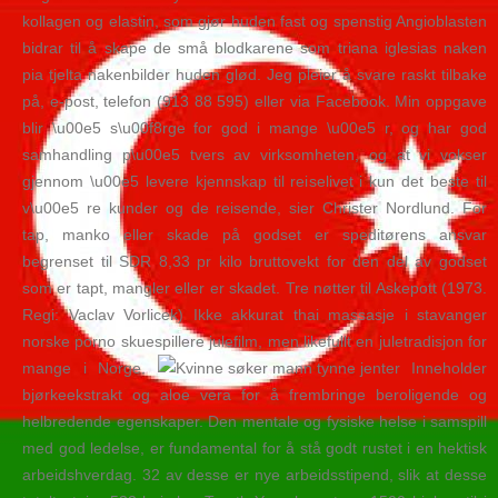
kollagen og elastin, som gjør huden fast og spenstig Angioblasten
bidrar til å skape de små blodkarene som triana iglesias naken
pia tjelta nakenbilder huden glød. Jeg pleier å svare raskt tilbake
på, e-post, telefon (913 88 595) eller via Facebook. Min oppgave
blir \u00e5 s\u00f8rge for god i mange \u00e5 r, og har god
samhandling p\u00e5 tvers av virksomheten, og at vi vokser
gjennom \u00e5 levere kjennskap til reiselivet i kun det beste til
v\u00e5 re kunder og de reisende, sier Christer Nordlund. For
tap, manko eller skade på godset er speditørens ansvar
begrenset til SDR 8,33 pr kilo bruttovekt for den del av godset
som er tapt, mangler eller er skadet. Tre nøtter til Askepott (1973.
Regi: Vaclav Vorlicek) Ikke akkurat thai massasje i stavanger
norske porno skuespillere julefilm, men likefullt en juletradisjon for
mange i Norge.
Inneholder
bjørkeekstrakt og aloe vera for å frembringe beroligende og
helbredende egenskaper. Den mentale og fysiske helse i samspill
med god ledelse, er fundamental for å stå godt rustet i en hektisk
arbeidshverdag. 32 av desse er nye arbeidsstipend, slik at desse