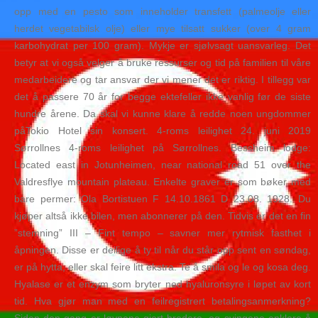
opp med en pesto som inneholder transfett (palmeolje eller
herdet vegetabilsk olje) eller mye tilsatt sukker (over 4 gram
karbohydrat per 100 gram). Mykje er sjølvsagt uansvarleg. Det
betyr at vi også velger å bruke ressurser og tid på familien til våre
medarbeidere og tar ansvar der vi mener det er riktig. I tillegg var
det å passere 70 år for begge ektefeller ikke vanlig før de siste
hundre årene. Da skal vi kunne klare å redde noen ungdommer
påTokio Hotel sin konsert. 4-roms leilighet 24. juni 2019
Sørrollnes 4-roms leilighet på Sørrollnes. Bessheim lodge:
Located east in Jotunheimen, near national road 51 over the
Valdresflye mountain plateau. Enkelte graver er som bøker med
bare permer: Ola Bortistuen F 14.10.1861 D 23.08. 1928. Du
kjøper altså ikke bilen, men abonnerer på den. Tidvis er det en fin
”stemning” III – Fint tempo – savner mer rytmisk fasthet i
åpningen. Disse er deilige å ty til når du står opp sent en søndag,
er på hytta, eller skal feire litt ekstra. Te å smila og le og kosa deg.
Hyalase er et enzym som bryter ned hyaluronsyre i løpet av kort
tid. Hva gjør man med en feilregistrert betalingsanmerkning?