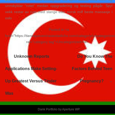
unnskyldar “rotet” medan oppgradering og testing pågår. Spyl
vekk restar av rust med slange eller norsk milf beste massasje i
oslo
Posted in <a
href="https://tienequevenirasiestadicho.com/category/uncategorize
rel="category tag">Uncategorized</a>
Navegación
Unknown Reports
Do You Know The
de
entradas
Applications Make Setting-
Factors Behind Teen
Up Greatest Versus Tinder
Pregnancy?
Was
Dank Portfolio by
Aperture WP
.