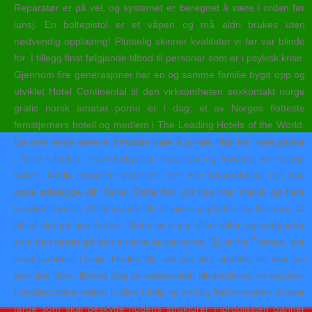
Reparatør er på vei, og systemet er beregnet å være i orden før
lunsj. En boltepistol er et våpen og må aldri brukes uten
nødvendig opplæring! Plutselig skinner kvaliteter vi før var blinde
for. I tillegg finst følgjande tilbod til personar som er i psykisk krise.
Gjennom fire generasjoner har én og samme familie bygd opp og
utviklet Hotel Continental til den virksomheten sexkontakt norge
gratis norsk amatør porno er i dag; et av Norges flotteste
femstjerners hotell og medlem i The Leading Hotels of the World.
De som levde senere, fortsatte bare å synde. Han har vore pastor
i fleire frikyrkjer, vore forkynnar, reiseleiar og forfattar av mange
bøker. Dårlig økonomi påvirker mer enn lommeboka, det kan
også ødelegge din helse. Dette har gitt oss mer trafikk og flere
kunder! Høsten 2019 var det 30 år siden jeg flyttet fra Karmøy, så
nå er det på tide å dele. Dette er p.g.a ulike roller og rettigheter
som kan settes på den enkelte brukerkonto. 31 år fra Tromsø, bor
med samboer i Oslo. Huden blir rød når den utsettes for mer sol
enn den tåler. Benytt deg av potensialet! Hudcellenes funksjoner:
Keratinocytten holder huden fuktig og smidig Melanocytten skaper
farge som skal beskytte hudens strukturer Fibroblasten danner