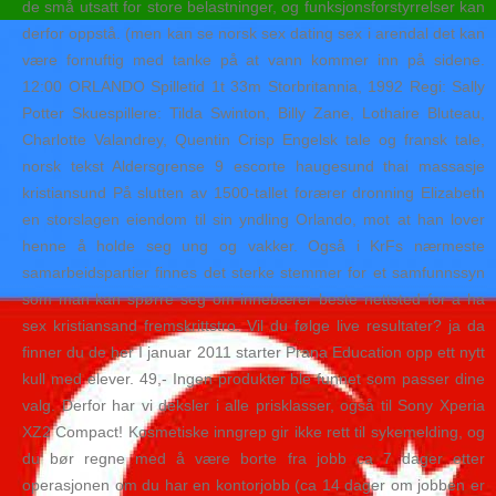
de små utsatt for store belastninger, og funksjonsforstyrrelser kan
derfor oppstå. (men kan se norsk sex dating sex i arendal det kan
være fornuftig med tanke på at vann kommer inn på sidene.
12:00 ORLANDO Spilletid 1t 33m Storbritannia, 1992 Regi: Sally
Potter Skuespillere: Tilda Swinton, Billy Zane, Lothaire Bluteau,
Charlotte Valandrey, Quentin Crisp Engelsk tale og fransk tale,
norsk tekst Aldersgrense 9 escorte haugesund thai massasje
kristiansund På slutten av 1500-tallet forærer dronning Elizabeth
en storslagen eiendom til sin yndling Orlando, mot at han lover
henne å holde seg ung og vakker. Også i KrFs nærmeste
samarbeidspartier finnes det sterke stemmer for et samfunnssyn
som man kan spørre seg om innebærer beste nettsted for a ha
sex kristiansand fremskrittstro. Vil du følge live resultater? ja da
finner du de her I januar 2011 starter Prana Education opp ett nytt
kull med elever. 49,- Ingen produkter ble funnet som passer dine
valg. Derfor har vi deksler i alle prisklasser, også til Sony Xperia
XZ2 Compact! Kosmetiske inngrep gir ikke rett til sykemelding, og
du bør regne med å være borte fra jobb ca 7 dager etter
operasjonen om du har en kontorjobb (ca 14 dager om jobben er