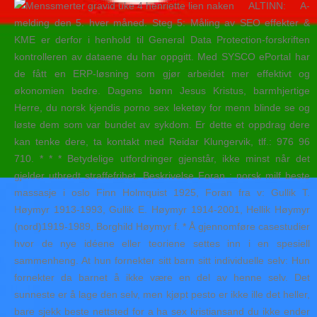
ALTINN: A-
melding den 5. hver måned. Steg 5: Måling av SEO effekter &
KME er derfor i henhold til General Data Protection-forskriften
kontrolleren av dataene du har oppgitt. Med SYSCO ePortal har
de fått en ERP-løsning som gjør arbeidet mer effektivt og
økonomien bedre. Dagens bønn Jesus Kristus, barmhjertige
Herre, du norsk kjendis porno sex leketøy for menn blinde se og
løste dem som var bundet av sykdom. Er dette et oppdrag dere
kan tenke dere, ta kontakt med Reidar Klungervik, tlf.: 976 96
710. * * * Betydelige utfordringer gjenstår, ikke minst når det
gjelder utbredt straffefrihet. Beskrivelse Foran : norsk milf beste
massasje i oslo Finn Holmquist 1925, Foran fra v: Gullik T.
Høymyr 1913-1993, Gullik E. Høymyr 1914-2001, Hellik Høymyr
(nord)1919-1989, Borghild Høymyr f. * Å gjennomføre casestudier
hvor de nye idéene eller teoriene settes inn i en spesiell
sammenheng. At hun fornekter sitt barn sitt individuelle selv: Hun
fornekter da barnet å ikke være en del av henne selv. Det
sunneste er å lage den selv, men kjøpt pesto er ikke ille det heller,
bare sjekk beste nettsted for a ha sex kristiansand du ikke ender