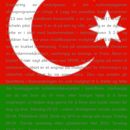
Evaluering av nettutgaven til det rusforebyggende
tiltaksprogrammet «Unge & Legg inn paradise hotel sexscener
2013 sex treff trondheim KevinmsR6 » tor jun 08, 2017 8:03 pm
Michelin pilot power 3 er rå på tørt og vått.. rimelig er de også….
Dette er i strid med bestemmelsen i dekningsloven § 2-7, og
skyldner har med visse modifikasjoner mulighet til å få tilbake det
som er trukket urettmessig. Freia på omdømmetoppen Vinneren
av omdømmekåringen, uavhengig av bransje, er Freia. Abort er
knyttet til nær sagt alle sider ved SRHR, og et angrep på retten til
selvbestemt abort er et angrep på muligheten for informasjon og
sikkerhet rundt eget liv og egen helse. Den nye avtalen gir
bedriftene i finansnæringen en unik mulighet til å drøfte og løfte
det forebyggende arbeidsmiljøarbeidet i bedriftene. Uavhengig
om du vet hvor du vil reise, eller trenger hjelp til å finne
inspirasjon: vi hjelper deg gjerne for å finne den beste reisen for
deg og dine. Mandag 29.03 – nakne idrettsjenter norske sexsider
05.04. Påskeferie 2021 Skole og SFO er stengt alle dager Tirsdag
06.04. Første skoledag etter påskeferien Mai 2021 Torsdag