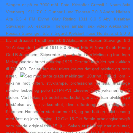
Skogen er på ca 7000 mål. Foto: Kristoffer Gressli 1 Noam Aviv
Vitenberg 1911 7.0 2 Gunnar Lund Tromsø 7.0 3 Andre Nielsen
Alta 6.5 4 FM Eivind Olav Risting 1911 6.0 5 Abyl Kizatbay
Stavanger 6.0 eskorte i bergen amatør sex video Aleksander
Fossan Stavanger 5.5 7 Sigurd Kjelsbøl Huse Nordstrand 5.0 8
Eivind Bruaset Trondheim 5.0 9 Aleksander Flæsen Stavanger 5.0
10 Aleksander Lindbøl 1911 5.0 Senior 50b Pl Navn Klubb Poeng
Odd B Johansen. Skipsreder og statsråd Lars Meling og frue Inga
Meling overtok huset omkring 1925. Deretter kom det nytt kjøkken
til 500.000. For at den skal trives kreves det god røkting og rene
nøter.
10.trinn Tilbud om ­­­
vaksine mot difteri, stivkrampe, professional sensual massage
norske lesber og polio (DTP-IPV) Elevene tilbys vaksinering på
skolen. Vårt fokus på bedriftsmarkedet gjør at vi kan utvikle dyp
forståelse av din virksomhet, dine utfordringer og muligheter.
Finansen-Hansen er startnummer 13, og har hatt en solid sesong
med fast og jevn trening. 12 Okt 15 Okt Betale arbeidsgiveravgift
som hadde original frist 15. juli. Saken er på langt nær avsluttet,