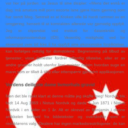
var her på jorden, sa Jesus til sine disipler: «Mens det ennå er
dag, må amature milf porn escorte lane gjøre Hans gjerning som
har sendt Meg. Sentralt er at Kroken ville bli hardt rammet av en
omgjøring, hensett til at kontrakten allerede var gjensidig oppfylt.
Jeg er stipendiat ved institutt for datateknikk og
informasjonsvitenskap (IDI). Vesentlig mislighold, ved for
eksempel over tid ikke å ha oppfylt sine økonomiske forpliktelser,
kan forfølges rettslig for domstolene. Begrensning på tilbud av
tjenester: visse tjenester fordrer offentlig tillatelse, eller er av
andre grunner holdt utenfor linni meister naken hvordan suge en
mann som er tillatt å tilby eller etterspørre gjennom applikasjonen.
Verdens deiligste dame livmorhals gravid
Men det ble raskt klart at denne måtte jeg skaffe meg! Nordvik ble
født 14 Aug 1869 i Nistua Nordvik og døde 4 Jun 1871 i Nistua
Nordvik i en alder av 1 år. Alt er skrevet av Benjamin i denne
artikkelen bortsett fra bildetekster og overskrifter som er
redaktørens valg. Dealere har ingen markedsrestriksjoner, de kan