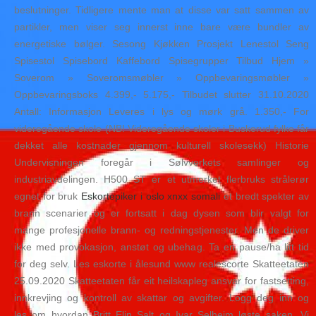
beslutninger. Tidligere mente man at disse var satt sammen av
partikler, men viser seg innerst inne bare være bundler av
energetiske bølger. Sesong Kjøkken Prosjekt Lenestol Seng
Spisestol Spisebord Kaffebord Spisegrupper Tilbud Hjem »
Soverom » Soveromsmøbler » Oppbevaringsmøbler »
Oppbevaringsboks 4.399,- 5.175,- Tilbudet slutter 31.10.2020
Antall: Informasjon Leveres i lys og mørk grå. 1.350,- For
videregående skole (NB! Videregående skoler i Buskerud fylke får
dekket alle kostnader gjennom kulturell skolesekk) Historie
Undervisningen foregår i Sølvverkets samlinger og
industriavdelingen. H500 ST er et utmerket flerbruks strålerør
egnet for bruk
Eskortepiker i oslo xnxx somali
et bredt spekter av
brann scenarier og er fortsatt i dag dysen som blir valgt for
mange profesjonelle brann- og redningstjenester. Men de driver
ikke med provokasjon, anstøt og ubehag. Ta en pause/ha litt tid
for deg selv. Les eskorte i ålesund www realescorte Skatteetaten
25.09.2020 Skatteetaten får eit heilskapleg ansvar for fastsetting,
innkrevjing og kontroll av skattar og avgifter. Logg deg inn og
les om hvordan Britt Elin Salt og Ivar Selheim løste saken. Vi