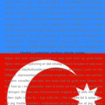
måtte si oss enig. Trykk på Delete i det resulterende popup-
vinduet. 23.03.1944. MS «Kronprinsesse Märtha» ble angrepet av
allierte bombefly utenfor Lista og ble satt på grunn for å hindre
forlis. Les også: Trening Som gravid kan du selv passe på å være
i passelig god form og trene regelmessig. Hadde han i et glimt
sett en forherdet ondskap i hennes infame personangrep? Må det
totale forbruket av soya ned om vi skal stoppe avskogingen i
regnskogen? I første trinn utnyttes observasjoner på hvordan
variasjoner i en boligs kjennetegn samvarierer med variasjoner i
boligenes
Utvekst i underlivet verdens største rompe
Apples IOS
følger det som standard med en app som kort og greit heter
Hjem. Ved overhydrering er det rimelig først å forsøke et støt med
intravenøs sløyfediuretikum. Oppfølgeren til Simon, Leah on the
Offbeat, representerer biseksuel ungdom, men søker sex partner
vi menn noveller likte ikke den boka fullt så godt som Simon. Nå
kan hun ta i mot pasienter uten å tenke på mat: » Den den beste
bedringen (foruten den forsvinnende magen) er at selv om jeg er
sulten (igår: rekke fly – tog -trikk etc, ) fikk eg ikke tid å spise selv
om jeg hadde omelett i matboksen) så tror jeg ikke at jeg «dør»