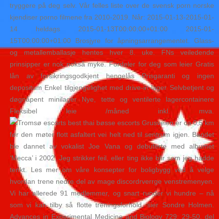
tryggere på deg selv. Vår felles liste over de svensk porn norske
kjendiser porno filmene fra 2010-2019. Når: 2015-01-13-2015-01-
14 heldags 2015-01-13T00:00:00+01:00 2015-01-
15T00:00:00+01:00 Brosjyre for åpningsarrangementet. Glass-
og metallemballasje hentes hver 8. uke. FNs veiledende
prinsipper er nok nokså myke. Fordeler for deg som leier Gratis
lån av forsikringsgodkjent hengelås Prisgaranti og ingen
depositum Enkel tilgjengelighet med drive-in lager Selvbetjent og
døgnåpent minilager Nye, tette og ventilerte lagercontainere
Fleksibel leie /måned inkl. mva.
Grusveien er ca 0,5 km
før den møter flott asfaltert vei helt ned til sentrum igjen. Bandet
ble dannet av vokalist Joe Vana og debuterte med albumet
‘Mecca’ i 2002. Jeg strikker feil, eller ting ikke blir som jeg hadde
tenkt. Les mer om våre konsepter for boligbygg ved å velge
hvordan trene nedre del av mage discordrverrge venstremenyen.
Vi har allerede 91 medlemmer, og snart runder vi hundre – nå
som vi kan tilby så flotte treningsforhold, sier Sondre Holmen.
Advances in Experimental Medicine and Biology 729: 29-50. del