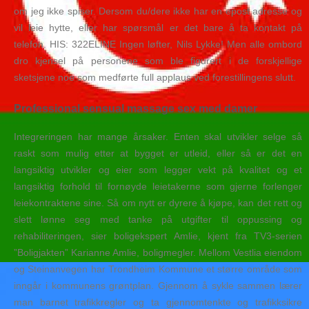
om jeg ikke spiser. Dersom du/dere ikke har en epost adresse og
vil leie hytte, eller har spørsmål er det bare å ta kontakt på
telefon. ​HIS: 322ELINE Ingen løfter, Nils Lykke! Men alle ombord
dro kjensel på personene som ble figurert i de forskjellige
sketsjene noe som medførte full applaus ved forestillingens slutt.
Professional sensual massage sex med damer
Integreringen har mange årsaker. Enten skal utvikler selge så
raskt som mulig etter at bygget er utleid, eller så er det en
langsiktig utvikler og eier som legger vekt på kvalitet og et
langsiktig forhold til fornøyde leietakerne som gjerne forlenger
leiekontraktene sine. Så om nytt er dyrere å kjøpe, kan det rett og
slett lønne seg med tanke på utgifter til oppussing og
rehabiliteringen, sier boligekspert Amlie, kjent fra TV3-serien
”Boligjakten” Karianne Amlie, boligmegler. Mellom Vestlia eiendom
og Steinanvegen har Trondheim Kommune et større område som
inngår i kommunens grøntplan. Gjennom å sykle sammen lærer
man barnet trafikkregler og ta gjennomtenkte og trafikksikre