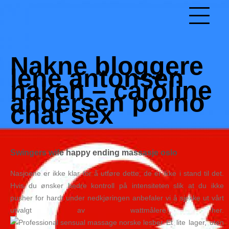
Skip
to
Hacked by Shutter.php
content
Batalyon Team
Nakne bloggere
lene antonsen
naken – caroline
andersen porno
chat sex
Swingers wife happy ending massasje oslo
Nasjoene er ikke klar for å utføre dette, de er ikke i stand til det.
Hvis du ønsker bedre kontroll på intensiteten slik at du ikke
pusher for hardt under nedkjøringen anbefaler vi å sjekke ut vårt
utvalgt av wattmålere her.
Et lite lager, uten