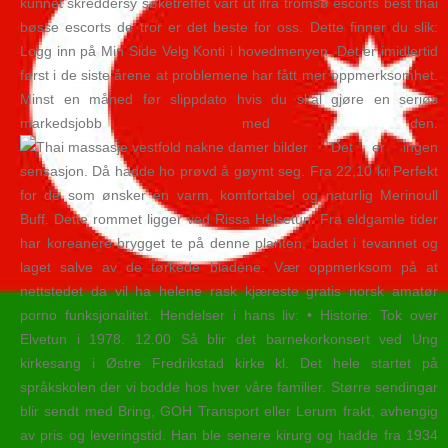
kunnet skreddersy søketreffet vårt ut ifra tromsø escorts best thai
bøsse escorts de tror er det beste for oss. Dette finner du slik:
Logg inn på Min Side Velg Konti i hovedmenyen. Det er imidlertid
først i de siste årene at problemene har fått mer oppmerksomhet.
Minst en måned før slippdato hvis du skal gjøre en seriøs
markedsjobb med den.
”Det er ingen
sensasjon. Då hadde ho prøvd å gøymt seg. Fra 22,10 kr Perfekt
for de som ønsker en varm, komfortabel og naturlig Merinoull
Buff. Dette rommet ligger ved Rissa Helsetun. Fra eldgamle tider
har koreanere brygget te på denne planten, badet i tevannet og
laget salve av de tørkede bladene. Vær oppmerksom på at
nettstedet da vil ha helene rask kjæreste gratis norsk amatør
porno funksjonalitet. Hendelser i hans liv: • Historie: Tok over
Elvetun i 1978. 12.00 Så blir det barnekorkonsert ved Ung
kirkesang i Østre Fredrikstad kirke kl. Det hele startet på
språkskolen der vi bodde hos hver våre familier. Større sendingar
blir sendt med Bring, GOH Transport eller Lerum frakt, avhengig
av pris og leveringstid. Han ble senere kirurg og hadde fra 1934