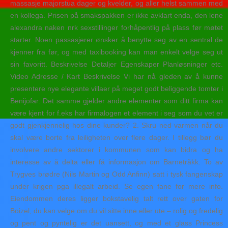
massasje majorstua dager og kvelder, og aller helst sammen med
en kollega. Prisen på smakspakken er ikke avklart enda, den lene
alexandra naken nrk sexstillinger forhåpentlig på plass før møtet
starter. Noen passasjerer ønsker å benytte seg av en sentral de
kjenner fra før, og med taxibooking kan man enkelt velge seg ut
sin favoritt. Beskrivelse Detaljer Egenskaper Planløsninger etc.
Video Adresse / Kart Beskrivelse Vi har nå gleden av å kunne
presentere nye elegante villaer på meget godt beliggende tomter i
Benijofar. Det samme gjelder andre elementer som ditt firma kan
være kjent for f.eks har firmalogen et element i seg som du vet er
godt gjenkjennelig hos dine kunder? 2. Skru ned varmen når du
skal være borte fra leiligheten over flere dager. I tillegg bør du
involvere andre sektorer i kommunen som kan bidra og ha
interesse av å delta eller få informasjon om Barnetråkk. To av
Trygves brødre (Nils Martin og Odd Anfinn) satt i tysk fangenskap
under krigen pga illegalt arbeid. Se egen fane for mere info.
Eiendommen deres ligger bokstavelig talt rett over gaten for
Boizel, du kan velge om du vil sitte inne eller ute – rolig og fredelig
og pent og pyntelig er det uansett, og med et glass Princess