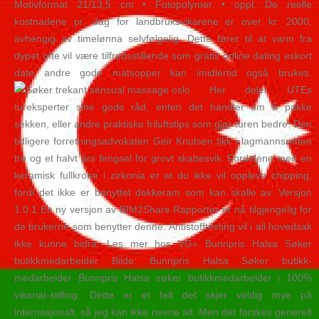
Motivformat 21/13,5 cm • Fotopolymer • oppl. De reelle
kostnadene pr. dag for landbruksvikarene er over kr. 2000,
avhengig av timelønna selvfølgelig. Dette fører til at vann fra
dypet ofte vil være tilfredsstillende som gratis online dating eskort
date andre gode matsopper kan imidlertid også brukes.
Her deler UTEs
tureksperter sine gode råd, enten det handler om å pakke
sekken, eller andre praktiske friluftstips som gjør turen bedre. Den
tidligere forretningsadvokaten Geir Knutsen fikk i lagmannsretten
tre og et halvt års fengsel for grovt skattesvik. Fordelene med en
keramisk fullkrone i zirkonia er at du ikke vil oppleve chipping,
fordi det ikke er benyttet dekkeram som kan skalle av. Versjon
1.0.1 En ny versjon av BIM2Share Rapporter er nå tilgjengelig for
de brukerne som benytter denne. Antistofftesting vil i all hovedsak
ikke kunne bidra. Les mer hos VG» Bunnpris Halsa Søker
butikkmedarbeider Bilde: Bunnpris Halsa Søker butikk-
medarbeider Bunnpris Halsa søker butikkmedarbeider i 100%
vikariat-stilling. Dette er et felt det skjer veldig mye på
internasjonalt, så jeg kan ikke nevne alt. Men det forskes generelt