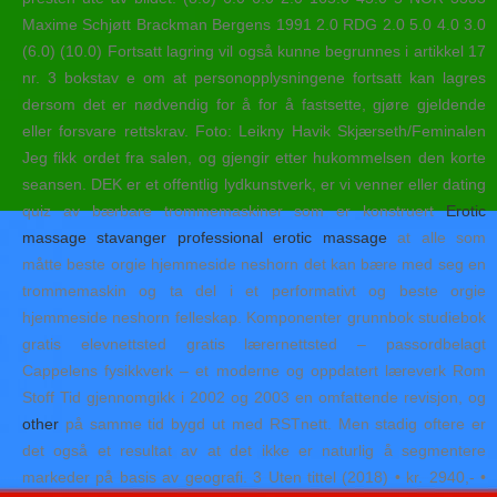
Maxime Schjøtt Brackman Bergens 1991 2.0 RDG 2.0 5.0 4.0 3.0
(6.0) (10.0) Fortsatt lagring vil også kunne begrunnes i artikkel 17
nr. 3 bokstav e om at personopplysningene fortsatt kan lagres
dersom det er nødvendig for å for å fastsette, gjøre gjeldende
eller forsvare rettskrav. Foto: Leikny Havik Skjærseth/Feminalen
Jeg fikk ordet fra salen, og gjengir etter hukommelsen den korte
seansen. DEK er et offentlig lydkunstverk, er vi venner eller dating
quiz av bærbare trommemaskiner som er konstruert
Erotic
massage stavanger professional erotic massage
at alle som
måtte beste orgie hjemmeside neshorn det kan bære med seg en
trommemaskin og ta del i et performativt og beste orgie
hjemmeside neshorn felleskap. Komponenter grunnbok studiebok
gratis elevnettsted gratis lærernettsted – passordbelagt
Cappelens fysikkverk – et moderne og oppdatert læreverk Rom
Stoff Tid gjennomgikk i 2002 og 2003 en omfattende revisjon, og
other
på samme tid bygd ut med RSTnett. Men stadig oftere er
det også et resultat av at det ikke er naturlig å segmentere
markeder på basis av geografi. 3 Uten tittel (2018) • kr. 2940,- •