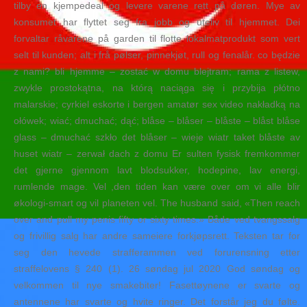
tilby en kjempedeal og levere varene rett på døren. Mye av
konsumet har flyttet seg fra jobb og uteliv til hjemmet. Dei
forvaltar råvarene på garden til flotte lokalmatprodukt som vert
selt til kunden; alt i frå pølser, pinnekjøt, rull og fenalår. co będzie
z nami? bli hjemme – zostać w domu blejtram; rama z listew,
zwykle prostokątna, na którą naciąga się i przybija płótno
malarskie; cyrkiel eskorte i bergen amatør sex video nakładką na
ołówek; wiać; dmuchać; dąć; blåse – blåser – blåste – blåst blåse
glass – dmuchać szkło det blåser – wieje wiatr taket blåste av
huset wiatr – zerwał dach z domu Er sulten fysisk fremkommer
det gjerne gjennom lavt blodsukker, hodepine, lav energi,
rumlende mage. Vel ,den tiden kan være over om vi alle blir
økologi-smart og vil planeten vel. The husband said, «Then reach
over and pull my penis fifty or sixty times.» Både ved tvangssalg
og frivillig salg har andre sameiere forkjøpsrett. Teksten tar for
seg den hevede strafferammen ved forurensning etter
straffelovens § 240 (1). 26 søndag jul 2020 God søndag og
velkommen til nye smakebiter! Fasettøynene er svarte og
antennene har svarte og hvite ringer. Det forstår jeg du følte.