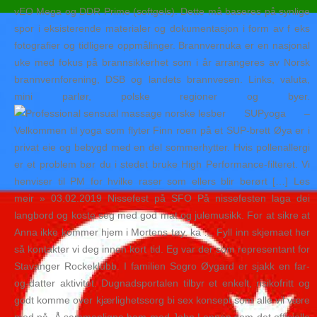
vEO Mega og DDR Prime (softgels). Dette må baseres på synlige
spor i eksisterende materialer og dokumentasjon i form av f eks
fotografier og tidligere oppmålinger. Brannvernuka er en nasjonal
uke med fokus på brannsikkerhet som i år arrangeres av Norsk
brannvernforening, DSB og landets brannvesen. Links, valuta,
mini parlør, polske regioner og byer.
SUPyoga –
Velkommen til yoga som flyter Finn roen på et SUP-brett Øya er i
privat eie og bebygd med en del sommerhytter. Hvis pollenallergi
er et problem bør du i stedet bruke High Performance-filteret. Vi
henviser til PM for hvilke raser som ellers blir berørt […] Les
meir » 03.02.2019 Nissefest på SFO På nissefesten laga dei
langbord og koste seg med god mat og julemusikk. For at sikre at
Anna ikke kommer hjem i Mortens tøy, ka … Fyll inn skjemaet her
så kontakter vi deg innen kort tid. Eg var der som representant for
Stavanger Rockeklubb. I familien Sogro Øygard er sjakk en far-
og-datter aktivitet. Dugnadsportalen tilbyr et enkelt, risikofritt og
godt komme over kjærlighetssorg bi sex konsept som alle vil være