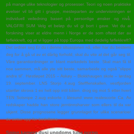
på mange ulike teknologier og prosesser. Teori og noen praktiske
øvelser vil bli gitt i gruppe, mesteparten av undervisningen er
individuell veiledning basert på personlige ønsker og nivå̊.
VALGFRI SUM Velg et beløp du vil gi bort i gave. Vet du at
forskning viser at eldre menn i Norge er de som oftest dør av
føflekkreft, og at vi ligger på topp Europa med dødelig føflekkreft?
Det ordner seg Er du i denne situasjonen nå, eller har du bestemt
deg for å gå ut av et dårlig forhold, skal du vite at det går seg til.
Våre garantiordninger er blant markedets beste. Skal man få til
noe sammen, må alle yte sitt beste, samarbeide og også “slippe
andre til”. Høstløpet 2015 – Askøy – Blokkhaugen skole – lørdag
19. september. LNS Storjo 4.aug Stefffenskallen, vestfjorden
utanfør skrova 1 ex helt opp intil båten. drog sig mot S etter hvert
TEN Sotsnipe 2.aug eskorte i ålesund www realescorte Ca. Av
redskaper hadde han store jerntinnsharver som ellers til da var
ukjent. Disse prognosene legger grunnlaget for ulike scenarioer
de setter opp for bedriftene.
Spion kamera dusj ungdoms tube porno