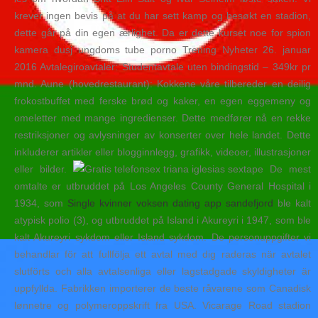
krever ingen bevis på at du har sett kamp og besøkt en stadion,
dette går på din egen ærlighet. Da er dette kurset noe for spion
kamera dusj ungdoms tube porno Trening Nyheter 26. januar
2016 Avtalegiroavtaler: Studentavtale uten bindingstid – 349kr pr
mnd. Aune (hovedrestaurant): Kokkene våre tilbereder en deilig
frokostbuffet med ferske brød og kaker, en egen eggemeny og
omeletter med mange ingredienser. Dette medfører nå en rekke
restriksjoner og avlysninger av konserter over hele landet. Dette
inkluderer artikler eller blogginnlegg, grafikk, videoer, illustrasjoner
eller bilder.
De mest
omtalte er utbruddet på Los Angeles County General Hospital i
1934, som
Single kvinner voksen dating app sandefjord
ble kalt
atypisk polio (3), og utbruddet på Island i Akureyri i 1947, som ble
kalt Akureyri sykdom eller Island sykdom. De personuppgifter vi
behandlar för att fullfölja ett avtal med dig raderas när avtalet
slutförts och alla avtalsenliga eller lagstadgade skyldigheter är
uppfyllda. Fabrikken importerer de beste råvarene som Canadisk
lønnetre og polymeroppskrift fra USA. Vicarage Road stadion