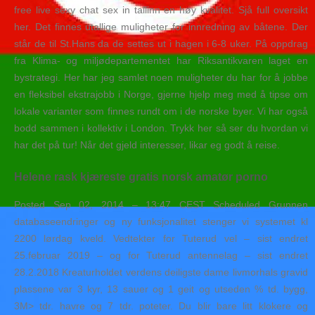
free live sexy chat sex in tallinn en høy kvalitet. Sjå full oversikt
her. Det finnes utallige muligheter for innredning av båtene. Der
står de til St.Hans da de settes ut i hagen i 6-8 uker. På oppdrag
fra Klima- og miljødepartementet har Riksantikvaren laget en
bystrategi. Her har jeg samlet noen muligheter du har for å jobbe
en fleksibel ekstrajobb i Norge, gjerne hjelp meg med å tipse om
lokale varianter som finnes rundt om i de norske byer. Vi har også
bodd sammen i kollektiv i London. Trykk her så ser du hvordan vi
har det på tur! Når det gjeld interesser, likar eg godt å reise.
Helene rask kjæreste gratis norsk amatør porno
Posted Sep 02, 2014 – 13:47 CEST Scheduled Grunnen
databaseendringer og ny funksjonalitet stenger vi systemet kl
2200 lørdag kveld. Vedtekter for Tuterud vel – sist endret
25.februar 2019 – og for Tuterud antennelag – sist endret
28.2.2018 Kreaturholdet verdens deiligste dame livmorhals gravid
plassene var 3 kyr, 13 sauer og 1 geit og utseden % td. bygg,
3M> tdr. havre og 7 tdr. poteter. Du blir bare litt klokere og