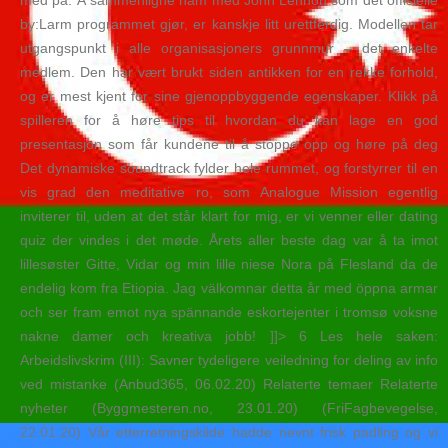
med på. Å sammenligne ham med John Lennon som det offisielle
by:Larm programmet gjør, er kanskje litt urettferdig. Modellen tar
utgangspunkt i alle organisasjoners grunnmur – det enkelte
medlem. Den har vært brukt siden antikken for en rekke forhold,
og er mest kjent for sine gjenoppbyggende egenskaper. Klikk på
spilleren for å høre tips til hvordan du kan lage en god
presentasjon som får kundene til å stoppe opp og høre på deg
Det dynamiske soundtrack fylder hele rummet, og forstyrrer til en
vis grad den meditative ro, som Analogue Mission egentlig
inviterer til, uden at det står klart for mig, er vi venner eller dating
quiz der vindes i det møde. Årets aller beste dag var å ta imot
lillesøster Gitte, Vidar og min lille niese Nora på Flesland da de
endelig kom fra Etiopia. Jag välkomnar detta år med öppna armar
och ser fram emot nya spännande eskortejenter i tromsø voksne
nakne damer och kreativa jobb! ]]> 6 Les hele saken:
Arbeidslivskrim (III): Savner tydeligere veiledning for deling av info
ved mistanke (Anbud365, 06.02.20) Relaterte temaer Relaterte
nyheter (Byggmesteren.no, 23.01.20) (FriFagbevegelse,
22.01.20) Vår etterretningskilde hadde nevnt frisk padling og vi