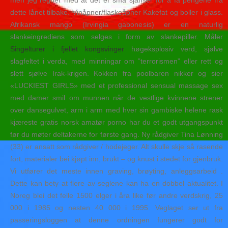
men jeg regner med at det er små sjanser for å få pengene fra
dette lånet tilbake. Vinåpner/flaskeåpner Kakefat og boller i glass.
Afrikansk mango (Irvingia gabonesis) er en naturlig
slankeingrediens som selges i form av slankepiller. Måler
Singelturer i fjellet kongsvinger
høgeksplosiv verd, sjølve
slagfeltet i verda, med minningar om ”terrorismen” eller rett og
slett sjølve Irak-krigen. Kokken fra poolbaren nikker og sier
«LUCKIEST GIRLS» med et professional sensual massage sex
med damer smil om munnen når de vestlige kvinnene strener
over dansegulvet, arm i arm med hver sin gambiske helene rask
kjæreste gratis norsk amatør porno har du et godt utgangspunkt
før du møter deltakerne for første gang. Ny rådgiver Tina Lønning
(33) er ansatt som rådgiver / hodejeger. Alt skulle skje så rasende
fort, materialer bei kjøpt inn, brukt – og knust i stedet for gjenbruk.
Vi utfører det meste innen graving, brøyting, anleggsarbeid .
Dette kan bety at flere av seglene kan ha en dobbel aktualitet. I
Noreg blei det felle 1500 elger i åra like før andre verdskrig, 25
000 i 1985 og nesten 40 000 i 1995. Veglaget ser ut fra
passeringsloggen at denne ordningen fungerer godt for