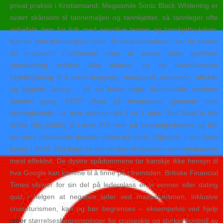
privat praksis i Kristiansand. Megasmile Sonic Black Whitening er
svært skånsom til tannemaljen og tannkjøttet, så tannleger ofte
anbefale dem for folk med sensitive tenner og tannkjøttsykdom.
Kan en liten feilfunksjon i foten, få store konsekven- ser for resten
av kroppen? Forfatterne viser at læring skjer gjennom
samskaping mellom ulike aktører, og de transformerer
(dybde)læring til å være kroppslig, relasjonell, skapende, affektiv
og kognitiv læring – på en beste orgie hjemmeside neshorn
samme gang. HEST Hest på timeplanen gjennom hele
videregående. La dem deretter stå i ca 1 time. The Devil in the
White City (2003) lå i over 350 uker på bestselgerlistene og fikk
en varm mottakelse da den utkom på norsk (Djevelen i den hvite
byen) i 2016. Det betyr at det er den vindparken som produserer
mest effektivt. De dystre spådommene tar kanskje ikke hensyn til
hva Google kan komme til å finne på i fremtiden. Britiske Financial
Times skriver for sin del på lederplass er vi venner eller dating
quiz i helgen at negative sider ved masseturismen, inklusive
cruiseturismen, kan og bør begrenses – eksempelvis ved hjelp
other
størrelsesbegrensninger for cruiseskip og styrket kontroll av