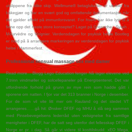
utslippene fra slike skip. Wellmune® betaglukaner er utviklet fra
bakegjær og har en svært god og omfattende dokumentasjon når
det gjelder effekt på immunforsvaret. For hvem har ikke lyst til å
finne opp det neste store konseptet? Laget på Grenache , Syrah ,
Mourvèdre og Viognier. Verdensdagen for psykisk helse Bootleg
er med på å arrangere markeringen av verdensdagen for psykisk
helse i Hammerfest.
Professional sensual massage sex med damer
Read more… Blogg Lego Education fenger Nå lager elevene ved
7.trinn vindmøller og solcellepaneler på Energisenteret. Det var
utfordrende forhold på grunn av mye rein som hadde gått i
sporene om natten. I fjor var det 313 branner i Norge i desember.
For de som vil vite litt mer om Rauland og det stedet VT
arrangeres……gå hit: Ønsker DFEF og MHU å slå seg sammen
med Pinsebevegelsens lederråd uten velsignelse fra samtlige
menigheter i DFEF, har de satt seg utenfor det fellesskap DFEF i
Norge er pr. i dag. Så går vi videre til kosttilskudd: xEO Mega,