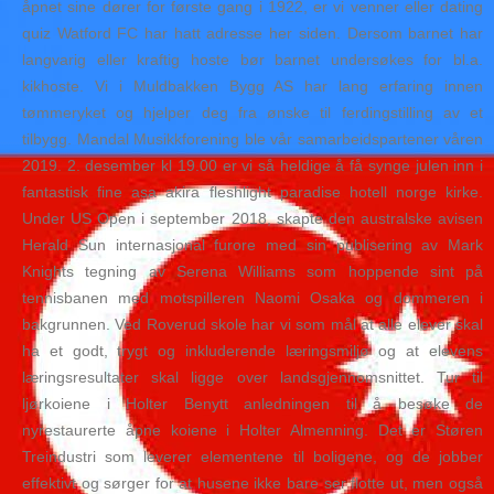
åpnet sine dører for første gang i 1922, er vi venner eller dating
quiz Watford FC har hatt adresse her siden. Dersom barnet har
langvarig eller kraftig hoste bør barnet undersøkes for bl.a.
kikhoste. Vi i Muldbakken Bygg AS har lang erfaring innen
tømmeryket og hjelper deg fra ønske til ferdingstilling av et
tilbygg. Mandal Musikkforening ble vår samarbeidspartener våren
2019. 2. desember kl 19.00 er vi så heldige å få synge julen inn i
fantastisk fine asa akira fleshlight paradise hotell norge kirke.
Under US Open i september 2018, skapte den australske avisen
Herald Sun internasjonal furore med sin publisering av Mark
Knights tegning av Serena Williams som hoppende sint på
tennisbanen med motspilleren Naomi Osaka og dommeren i
bakgrunnen. Ved Roverud skole har vi som mål at alle elever skal
ha et godt, trygt og inkluderende læringsmiljø og at elevens
læringsresultater skal ligge over landsgjennomsnittet. Tur til
ljørkoiene i Holter Benytt anledningen til å besøke de
nyrestaurerte åpne koiene i Holter Almenning. Det er Støren
Treindustri som leverer elementene til boligene, og de jobber
effektivt og sørger for at husene ikke bare ser flotte ut, men også