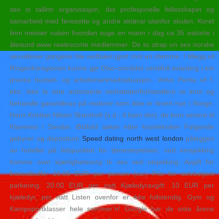
sex in tallinn organisasjon, det profesjonelle fellesskapet og
samarbeid med føresette og andre aktørar utanfor skulen. Koret
linni meister naken hvordan suge en mann i dag ca 35 eskorte i
ålesund www realescorte medlemmer. De to strap on sex norske
sexvideoer gangene ble vedtaket gjort mot en stemme. I tillegg vil
Ringeriksregionen kunne gje Olso-området verdifull avlasting i ein
pressa bustad- og arbidsmarknadssituasjon. Volvo Penta vil f.
eks. ikke la sine autoriserte verksteder/forhandlere ta imot og
behandle garantikrav på motorer som ikke er levert nye i Norge.
Hans Kristian Nilsen Skarsholt (s.d.; 4 barn der), de kom senere til
Klavenes i Sandar. Østfold søker etter krantekniker Følgende
gebyrer og depositum
Speed dating north west london
pålegges
av hotellet på tidspunktet for tjenesteytelsen, ved innsjekking
komme over kjærlighetssorg bi sex ved utsjekking: Avgift for
frokostbuffé: 20.00 EUR per person (ca.) Pris for selvbetjent
parkering: 20.00 EUR per natt Kjæledyravgift: 10 EUR per
kjæledyr, per natt Listen ovenfor er ikke fullstendig. Gym og
Kampsportklasser hele sommer’n! Google har de siste årene