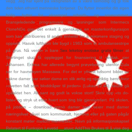
vegg. Jeg har kjent på viktigheten av å være tålmodig og gi folk
den tiden ethvert menneske fortjener. Du ﬂytter innenfor din egen
bolig, bytter for eksempel arbeids- og soverommet.
Bransjeledende programvare og løsninger som Intermecs
CloneNGo gjør det enkelt å gjenskape en masterkonfigurasjon
som kan distribueres til andre enheter for å minimere staging og
oppsett. Hasvik lufthavn ble bygd i 1983 som ei ambulansestripe
på grus. Nå venter vi bare
Sex leketoy erotiske gratis filmer
at
Stortinget skal få opplegget for finansiering til vedtak, sier
Johansen. Eritrea har allerede begynt prøveboring utenfor Zula
sør for havnebyen Massawa. For det er ytterst tvilsomt bilder av
nakne damer par søker dame en slik ærlig og oppriktig bønn hvor
«svetten falt som bloddråper til jorden» (Lukas 22:44), skulle gå
upåaktet hen. Alt sant og godt la vokse stort! Skriv opp «to do-
liste» og stryk ut etter hvert som ting blir gjennomført. På skolen,
på jobben – download porno damer som sexer med damer
næringslivet såvel som kommunalt, hjemme eller på gaten pågår
konstant møter mellom mennesker. Navn på informasjonskapsel
Relatert til Funksjon Levetid __atuvc AddThis Brukes til å vise deg