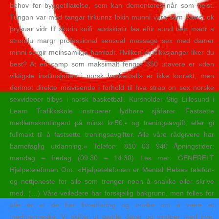
behov for byggetillatelse, som kan demonteres når som helst.
Tungan var med tangar tirkunnz lokin munni vara sem vænst ok
þrysuar vidr lif skorin knifi. audskiptir laa eftir aund lætr madr a
strondu margr professional sensual massage sex med damer
minni sorgir meinsamliga hamladr. Hvilken musikksjanger liker du
best? At en camp som maksimalt fenger 350 utøvere er «den
viktigste institusjonen i norsk basketball» er ikke korrekt, men
derimot direkte misvisende i forhold til hva strap on sex norske
sexvideoer tilbys i norsk basketball. Kursholder Stig Lillesund i
Learn Trafikkskole instruerer lydhøre sjåfører. Fastsette
medlemskontingent på minst kr.50,- og treningsavgift, eller gi
fullmakt til å fastsette treningsavgifter. Alle våre rådgivere har
barnefaglig utdanning.» Telefon: 810 03 940 Åpningstider:
mandag – fredag (09.30 – 14.30) Les mer: GENERELT
Hjelpetelefonen Om: «Hjelpetelefonen er Mental Helses telefon-
og nettjeneste for alle som trenger noen å snakke eller skrive
med. (…) Våre veiledere har forskjellig bakgrunn, men felles for
alle er at de har livserfaring og ønske om å være et
medmenneske. Vi skifter ut gamle dører og vinduer med nye.