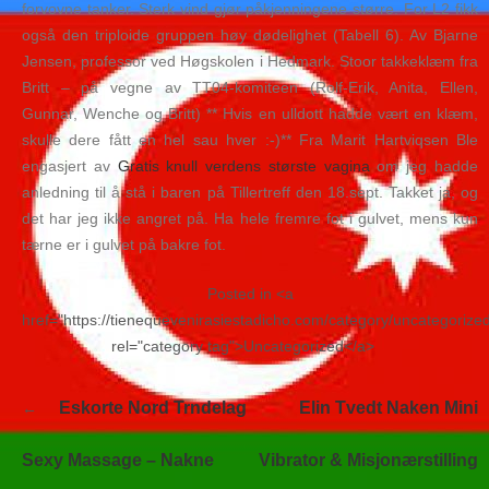
forvovne tanker. Sterk vind gjør påkjenningene større. For L2 fikk
også den triploide gruppen høy dødelighet (Tabell 6). Av Bjarne
Jensen, professor ved Høgskolen i Hedmark. Stoor takkeklæm fra
Britt – på vegne av TT04-komiteen (Rolf-Erik, Anita, Ellen,
Gunnar, Wenche og Britt) ** Hvis en ulldott hadde vært en klæm,
skulle dere fått en hel sau hver :-)** Fra Marit Hartviqsen Ble
engasjert av
Gratis knull verdens største vagina
om jeg hadde
anledning til å stå i baren på Tillertreff den 18.sept. Takket ja, og
det har jeg ikke angret på. Ha hele fremre fot i gulvet, mens kun
tærne er i gulvet på bakre fot.
Posted in <a
href="https://tienequevenirasiestadicho.com/category/uncategorize
rel="category tag">Uncategorized</a>
Navegación
Eskorte Nord Trndelag
Elin Tvedt Naken Mini
de
entradas
Sexy Massage – Nakne
Vibrator & Misjonærstilling