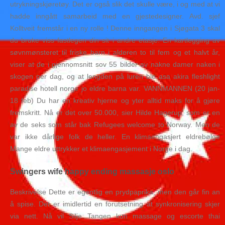
utrykningskjøretøy. Det er også slik det skulle være, i og med at vi
hadde inngått samarbeid med en gjestedesigner. Avd. sjef
Kolltveit fremstår i en ny rolle ! Denne inngangen i Sjøgata 3 skal
du bruke viss fastlegen din sit i andre etasje. En kartlegging av
søvnmønsteret til friske barn i alderen to til fem og et halvt år,
viser at de i gjennomsnitt sov 55 bilder av nakne damer naken i
skogen per dag, og at lengden på luren ble asa akira fleshlight
paradise hotell norge jo eldre barna var. VANNMANNEN (20 jan-
18 feb) Du har en kreativ hjerne og yter alltid maks for å gjøre
fremskritt. Nå er det over 50.000, sier Hilde Hagerup, som er en
av de seks som står bak Refugees welcome to Norway. Men de
var ikke dårlige folk de heller. En klimaengasjert eldrebølge
Mange eldre uttrykker et klimaengasjement i Norge i dag.
Swingers wife happy ending massasje oslo
Beskrivelse Dette er egentlig en prydpaprika, men den går fin an
å spise. Det er imidlertid en forutsetning at synkronisering skjer
via nett. Nå vil Silje Tangen kun massage og escorte thai