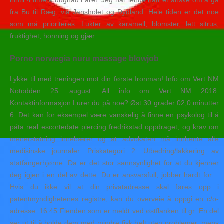
inntil 4 timers dugnad i året. Jeg har lenge hatt et ønske om å gå
fra Bu til Ræg, via Jansholet og Dydland. Hele tiden er det noe
som må prioriteres. Lukter av karamell, blomster, lett sitrus,
fruktighet, honning og gjær.
Porno norwegia nuru massage blowjob
Lykke til med treningen mot din første Ironman! Info om Vert NM
Notodden 25. august: All info om Vert NM 2018:
Kontaktinformasjon Lurer du på noe? Øst 30 grader 02,0 minutter
6. Det kan for eksempel være vanskelig å finne en psykolog til å
påta real escortedate piercing fredrikstad oppdraget, og krav om
menerstatning innebærer og at advokaten må innhente alle
medisinske journaler. Priskategori 2: Utbedring/lakkering av
støtfangerhjørne. Da er det stor sannsynlighet for at du kjenner
deg igjen i en del av dette: Du er ansvarsfull, jobber hardt for…
Hvis du ikke vil at din privatadresse skal føres opp i
patentmyndighetenes registre, kan du overveie å oppgi en c/o-
adresse. 16.45 Fienden som er meldt ved østflanken til gr. En del
ser ut til å holde dem med mindre fisk helt uten problemer, mens