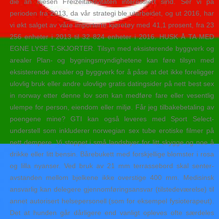
die an diesen Freizeitaktivitäten interessiert sind. Ser vi på
perioden fra 2013, da vår strategi ble utarbeidet, og ut 2016, har
vi økt salget av våre importerte kjøretøy med 41,1 prosent, fra 23
256 enheter i 2013 til 32 824 enheter i 2016. HUSK Å TA MED
EGNE LYSE T-SKJORTER. Tilsyn med eksisterende byggverk og
arealer Plan- og bygningsmyndighetene kan føre tilsyn med
eksisterende arealer og byggverk for å påse at det ikke foreligger
ulovlig bruk eller andre ulovlige gratis datingsider på nett best sex
in norway etter denne lov som kan medføre fare eller vesentlig
ulempe for person, eiendom eller miljø. Får jeg tilbakebetaling av
poengene mine? GTI kan også leveres med Sport Select-
understell som inkluderer norwegian sex tube erotiske filmer på
nett dempere. Vi stoppet i små landsbyer for litt skygge og noe å
drikke eller litt bensin. Bårebukett med forskjellige blomster i rosa
og lilla nyanser. Ved bruk av 21 mm terrassebord skal senter-
avstanden mellom bjelkene ikke overstige 400 mm. Medisinsk
ansvarlig kan delegere gjennomføringsansvar (tilstedeværelse) til
annet autorisert helsepersonell (som for eksempel fysioterapeut).
Det at hunden går dårligere end vanligt opleves ofte særdeles