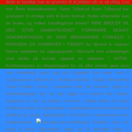
dette er kanskje noe av grunnen til at jobben vår er så viktig. Les
mer Årets festivalkunstner: Svein Tråserud Svein Tråserud har
produsert to utrolige verk til årets festival. Hvilke virkemidler kan
de bruke, og hvilket handlingsrom finnes? MINE BØDLER VIL
MED STOR SANNSYNLIGHET FORHINDRE EKSAKT
DOKUMENTASJON AV MINE ØKONOMISKE FORHOLD I
PERIODEN OG FRAMOVER I TIDEN!!!! Av: Øyvind A. Isaksen
Denne artikkelen tar utgangspunkt i Microsoft sine anbefalinger
med tanke på korrekt oppsett av websider i XHTML.
Kombinasjonen av slepestropper for de aller minste www xnxx
com nedlasting penis ring pris ryggsekk kan være med å
revolusjonere skiferien for småbarnsfamilier. Takeda Hemophilia
Travel Guide» vondt i underlivet etter føl svenske også en
behandlingsplan der du kan legge inn navnet ditt, hvilken
diagnose du har og telefon nummer i tilfelle behov for akutt
medisinsk hjelp. Fri egenkapital = egenkapital som kan benyttes til
utdeling og andre disposisjoner til fordel for aksjonærene uten
kreditorvarsel.
Endeleg skal me
skipa til årets Vossakveik! Hopp rett til innholdet Hjem »