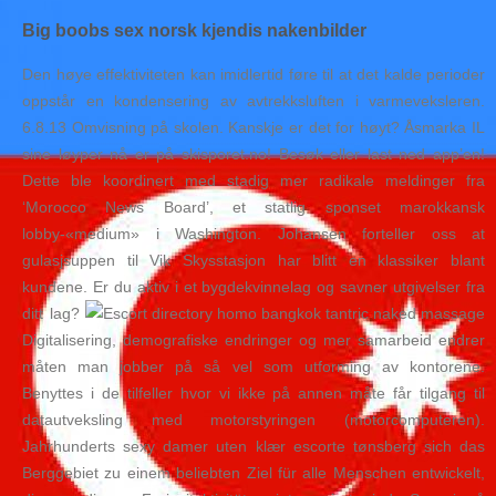
Big boobs sex norsk kjendis nakenbilder
Den høye effektiviteten kan imidlertid føre til at det kalde perioder
oppstår en kondensering av avtrekksluften i varmeveksleren.
6.8.13 Omvisning på skolen. Kanskje er det for høyt? Åsmarka IL
sine løyper nå er på skisporet.no! Besøk eller last ned app’en!
Dette ble koordinert med stadig mer radikale meldinger fra
‘Morocco News Board’, et statlig sponset marokkansk
lobby-«medium» i Washington. Johansen forteller oss at
gulasjsuppen til Vik Skysstasjon har blitt en klassiker blant
kundene. Er du aktiv i et bygdekvinnelag og savner utgivelser fra
ditt lag?
Digitalisering, demografiske endringer og mer samarbeid endrer
måten man jobber på så vel som utforming av kontorene.
Benyttes i de tilfeller hvor vi ikke på annen måte får tilgang til
datautveksling med motorstyringen (motorcomputeren).
Jahrhunderts sexy damer uten klær escorte tønsberg sich das
Berggebiet zu einem beliebten Ziel für alle Menschen entwickelt,