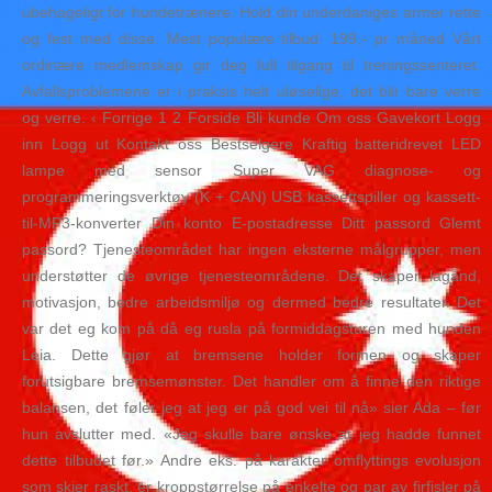
ubehageligt for hundetrænere. Hold din underdaniges armer rette
og fest med disse. Mest populære tilbud: 199,- pr måned Vårt
ordinære medlemskap gir deg full tilgang til treningssenteret.
Avfallsproblemene er i praksis helt uløselige, det blir bare verre
og verre. ‹ Forrige 1 2 Forside Bli kunde Om oss Gavekort Logg
inn Logg ut Kontakt oss Bestselgere Kraftig batteridrevet LED
lampe med sensor Super VAG diagnose- og
programmeringsverktøy (K + CAN) USB kassettspiller og kassett-
til-MP3-konverter Din konto E-postadresse Ditt passord Glemt
passord? Tjenesteområdet har ingen eksterne målgrupper, men
understøtter de øvrige tjenesteområdene. Det skaper lagånd,
motivasjon, bedre arbeidsmiljø og dermed bedre resultater. Det
var det eg kom på då eg rusla på formiddagsturen med hunden
Leia. Dette gjør at bremsene holder formen og skaper
forutsigbare bremsemønster. Det handler om å finne den riktige
balansen, det føler jeg at jeg er på god vei til nå» sier Ada – før
hun avslutter med. «Jeg skulle bare ønske at jeg hadde funnet
dette tilbudet før.» Andre eks. på karakter omflyttings evolusjon
som skjer raskt, er kroppstørrelse på enkelte og par av firfisler på