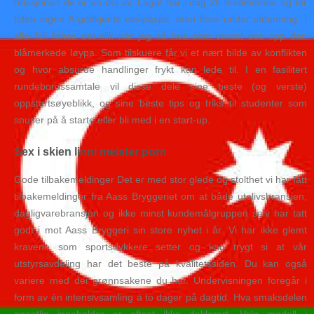
relasjonen de er en del av. Laget har i dag 26 medlemmer og for
tiden ingen A-godkjente ekvipasjer, men flere under utdanning. I
alle fall føltes det slik når jeg så hva som ventet oss opp den
blåmerkede løypa. Som tilskuere får vi et nært bilde av konflikten
og hvor absurde handlinger frykt kan lede til. I en fasilitert
rundebordssamtale vil disse dele sine beste (og verste)
oppstartsøyeblikk, og sine beste tips og triks til studenter som
snuser på å starte eller bli med i en start-up.
Sex i skien linni meister porn
Gode tilbakemeldinger Det er med stor glede og stolthet vi har fått
tilbakemeldinger fra Aass Bryggeriet om at både utelivsbransjen,
dagligvarebransjen og ikke minst kundemålgruppen selv har tatt
godt i mot Aass Bryggeri sin store nyhet i år. Vi har ikke glemt
kravene som sportsdykkere setter og kan trygt si at vår
utstyrsavdeling har det beste på kvalitetssiden. Du kan også
variere med dei grønnsakene du har. Undervisningen foregår i
form av én intensivsamling á to dager på dagtid. Hva smaksdelen