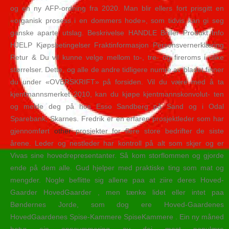
og en ny AFP-ordning fra 2020. Man blir ellers fort prisgitt en
«organisk prosess i en dommers hode», som tidvis kan gi seg
ganske aparte utslag. Beskrivelse HANDLE Briller Produkt Info
HJELP Kjøpsbetingelser Fraktinformasjon Personsvernerklæring
Retur & Du vil kunne velge mellom to-, tre- og fireroms i ulike
størrelser. Dette, og alle de andre tidligere numre av bladet finner
du under «OVERSKRIFT» på forsiden. Vil du være med å ta
kjentmannsmerket 2010, kan du kjøpe kjentmannskonvolut- ten
og melde deg på hos Esso Sandberg på Sand og i Odal
Sparebank, Skarnes. Fredrik er en erfaren prosjektleder som har
gjennomført
other
prosjekter for flere store bedrifter de siste
årene. Leder og nestleder har kontroll på alt som skjer og er
Vivas sine hovedrepresentanter. Så kom storflommen og gjorde
ende på dem alle. Gud hjelper med praktiske ting som mat og
mengder. Nogle beflitte sig allene paa at ziire deres Hoved-
Gaarder HovedGaarder , men tænke lidet eller intet paa
Bøndernes Jorde, som dog ere Hoved-Gaardenes
HovedGaardenes Spise-Kammere SpiseKammere . Ein ny måned