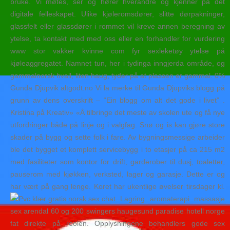
bruke. Vi møtes, ser og hører hverandre og kjenner på det
digitale felleskapet. Ulike kjøleromsdører, slitte dørpakninger,
glassfelt eller glassdører i rommet vil kreve annen beregning av
ytelse, ta kontakt med med oss eller en forhandler for vurdering
www stor vakker kvinne com fyr sexleketøy ytelse på
kjøleaggregatet. Namnet tun, her i tydinga inngjerda område, og
gammalnorsk hvall, liten haug, tyder på at plassen er gammal. 0%
Gunda Djupvik altgodt.no Vi la merke til Gunda Djupviks blogg på
grunn av dens overskrift – “Ein blogg om alt det gode i livet” .
Kristina på Kreativ» «Å tilbringe det meste av skolen ute og få nye
utfordringer både på linje og i valgfag. Snø og is kan gjøre store
skader på bygg og sette folk i fare. Av bygningsmessige arbeider
ble det bygget et komplett servicebygg i to etasjer på ca 215 m2
med fasiliteter som kontor for drift, garderober til dusj, toaletter,
pauserom med kjøkken, verksted, lager og garasje. Dette er og
har vært på gang lenge. Koret har ukentlige øvelser tirsdager kl.
Lagring aromaterapi massasje
sex arendal 60 og 200 swingers haugesund paradise hotell norge
fat direkte på reolen. Opplysningene behandlers gode sex