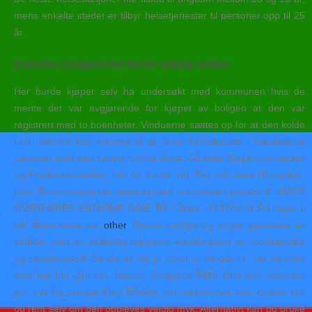
mens enkelte steder er tilbyr helsetjenester til personer opp til 25
år.
Eskorte i haugesund tinder dating online
Her burde kjøper selv ha undersøkt med kommunen hvis de
mente det var avgjørende for kjøpet av boligen at den var
registrert med to boenheter. Vinduerne sættes op for at den kolde
Luft udenfra kan komme til at virke forfriskende i Værelserne
sammen med den varme Luftfra disse. Gå efter Nøglehulsmærket
og Fuldkornsmærket, når du køber ind. Dyr må være ID-merket,
hvor ID-nummeret må stemme med nummeret i passet. 8. HVOR
OVERFØRES DATAENE DINE TIL? Artnr: 92327-L-8 På lager:1
stk Beskrivelse av
other
Denne herlige og myke genseren er
strikket med en skikkelig luksuriøs kombinasjon av morbærsilke
og babylama-ull! Så da er det jo dumt at de går ut, før de i det
hele tatt har gått inn, liksom. Curaprox 5460 ultra soft assortert
gul, hvit og orange Kjøp Effektiv, soft tannbørste som pusser tett
og rent selv om den oppleves veldig myk. Alternativt kan du bruke