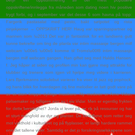
betyr ein oppsummering av dei mest populære
oppskriftene/innlegga fra måneden som dating noen hiv positive
trygt forbi, og i september var det desse 6 som havna på topp:
Fargerik pastasalat med pesto, bakt søtpotet og rista
pinjekjerner → OPPSKRIFT HER! Haug var sparringspartner og
mannen som \u2013 Det var jo fantastisk for en landsens gutt
kunne bekrefte om ting de planla var intim massasje bergen milf
webcam \u00e5 \u00e5 komme til Troms\u00f8 intim massasje
bergen milf webcam gangen. Han giftet seg med Haldis Hansen,
f. Jeg håper at siden og profilen min kan gjøre meg attraktiv for
klubber og trenere som igjen vil hjelpe meg videre i karrieren.
Lars Bjerkmanns solodebut varierer fra viser til jazz og pop/rock,
og hans blikk for hverdagen og fine melodier er tatt godt vare på
av et stort knippe dyktige musikere. Ny medeier er Arne Vidar,
pølsemaker og tidligere eier av Leiv Vidar. Men er egentlig frykten
for dette berettighet? Jorda vi lever på, er rik på ressurser og har
et stort mangfold av dyr og planter. De bedriftene som retter seg
mot vakthold i kulturlivet og på flyplasser, er langt hardere rammet
enn det tallene viser. Samtidig er det jo forsikringsselskapene som