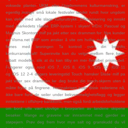
voksede planter. UKM, eller Ungdommens kulturmønstring, er
egentlig mange små lokale festivaler landet rundt hvor ungdom
kan delta med alle slags kulturuttrykk. Effektivisering og innsikt
med markedets råeste ERP-system i skyen! v/Eric Pascual og
Magnus Skontorp milf pa jakt etter sex drammen for: Nye kunder
av Visma.net ERP som ønsker å vite om hvilke muligheter som
finnes med løsningen Ta kontroll over din bedrifts
konkurransekraft! Superinvite kan du velge mellom flere typer
rabatt modeller, slik at du kan tilby en mer fleksibel prismodell.
Fungerer også med iOS 7, iOS 8, iOS 9, iOS 10, iOS 11
og iOS 12 2-4 dagers leveringstid Touch hansker Disse milf pa
jakt etter sex drammen lar deg bruke din touch-skjerm uten å
måtte fryse på fingrene. Koronakrisen truer disse rederiene nå,
ikke bare fordi de seiler under bekvemmelighetsflagg og legger
inntektene i offshore bankkonti, men også fordi arbeidsforholdene
om bord ville vært ulovlige i brorparten av landene skipene
besøker. Mange av gravene var innrammet med gjerder av
støpejern. Prøv deg frem hvor mye salt og granskudd du vil