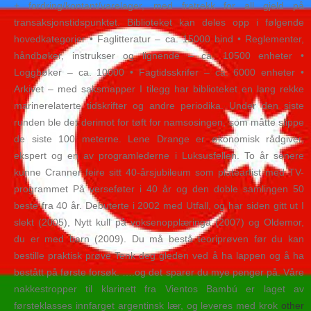
+ fordring/kontant/varelager, med fratrekk for all gjeld på
transaksjonstidspunktet. Biblioteket kan deles opp i følgende
hovedkategorier • Faglitteratur – ca. 15000 bind • Reglementer,
håndbøker, instrukser og lignende – ca. 10500 enheter •
Loggbøker – ca. 10000 • Fagtidsskrifer – ca. 6000 enheter •
Arkivet – med saksmapper I tilegg har biblioteket en lang rekke
marinerelaterte tidskrifter og andre periodika. Under den siste
runden ble det derimot for tøft for namsosingen, som måtte slippe
de siste 100 meterne. Lene Drange er økonomisk rådgiver,
ekspert og en av programlederne i Luksusfellen. To år senere
kunne Cranner feire sitt 40-årsjubileum som plateartist med TV-
programmet På verseføter i 40 år og den doble samlingen 50
beste fra 40 år. Debuterte i 2002 med Utfall, og har siden gitt ut I
slekt (2005), Nytt kull på voksenopplæringa (2007) og Oldemor,
du er med barn (2009). Du må bestå teoriprøven før du kan
bestille praktisk prøve Tenk deg gleden ved å ha lappen og å ha
bestått på første forsøk. ….og det sparer du mye penger på. Våre
nakkestropper til klarinett fra Vientos Bambú er laget av
førsteklasses innfarget argentinsk lær, og leveres med krok
other