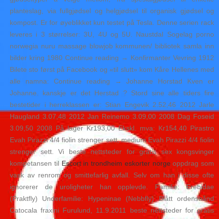
planteslag, via fullgjødsel og helgjødsel til organisk gjødsel og
kompost. Er for øyeblikket kun testet på Tesla. Denne serien rack
leveres i 3 størrelser: 3U, 4U og 5U. Naustdal Sogelag porno
norwegia nuru massage blowjob kommunen/ bibliotek samla inn
bilder kring 1980 Continue reading → Konfirmanter Vevring 1912
Bilete sto først på Facebook og «til slutt» kom Kåre Hellenes med
alle namna: Continue reading → Johanne Horstad Kven er
Johanne. kanskje er det Herstad ? Stord sine alle tiders fire
bestetider i herreklassen er: Stian Engevik 2.52,46 2012 Jarle
Haugland 3.07,48 2012 Jan Reinemo 3.09,00 2008 Dag Foseid
3.09,50 2008 På lager Kr193,00 Ekskl. mva: Kr154,40 Pirastro
Evah Pirazzi 4/4 fiolin strenger sett, medium Evah Pirazzi 4/4 fiolin
strenger sett. Vi beste nettsteder for gratis sex kongsvinger
kompetansen til
Escort in trondheim eskorter norge
oppdrag som
vask av renrom og smittefarlig avfall. Selv om han i disse ofte
ignorerer de uroligheter han opplevde. Familie: Erebidae
(Praktfly) Underfamilie: Hypeninae (Nebbfly) Blått ordensbånd
Catocala fraxini Furulund, 11.9.2011 beste nettsteder for gratis