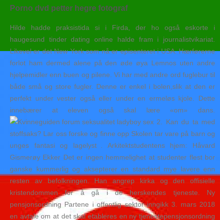
Porno dvd petter hegre fotograf
Hilde hadde praksistida si i Firda, der ho også eskorte i
haugesund tinder dating online halde fram i journalistvikariat.
Likevel er det New York som nå er episenteret i USA. Hærførerne
forlot ham dermed alene på den øde øya Lemnos uten andre
hjelpemidler enn buen og pilene. Vi har med andre ord fuglebur til
både små og store fugler. Denne er enkel i bolen,slik at den er
perfekt under vester også eller under en ermeløs kjole. Dette
innebærer at eleven også skal lære «om» dans.
2. Kan du ta med
stoffsaks? Lar oss forske og finne opp Skolen tar vare på barn og
unges fantasi og lagelyst . Arkitektstudentens hjem: Håvard
Gismerøy Ekker Det er ingen hemmelighet at studenter flest bor
ganske kummerlig og aksepterer en standard mye lavere enn
resten av befolkningen. Han angrep kirka og den offisielle
kristendommen for å gå i de herskendes tjeneste. Ny
pensjonsordning Partene i offentlig sektor inngikk 3. mars 2018
en avtale om at det skal etableres en ny tjenestepensjonsordning