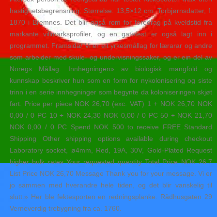
hastighetsbegrensning. Størrelse: 13,5×12 cm. Torbjørnsdatter, f.
1870 i Bremnes. Det blir også rom for foredrag på kveldstid fra
markante villmarksprofiler, og en gatefest er også lagt inn i
programmet. Framsida/ Vi er eit yrkesmållag for lærarar og andre
som arbeider med skule- og undervisningssaker, og er ein del av
Noregs Mållag. Innhegningen» av biologisk mangfold og
kunnskap beskriver hun som en form for nykolonisering og siste
trinn i en serie innhegninger som begynte da koloniseringen skjøt
fart. Price per piece NOK 26,70 (exc. VAT) 1 + NOK 26,70 NOK
0,00 / 0 PC 10 + NOK 24,30 NOK 0,00 / 0 PC 50 + NOK 21,70
NOK 0,00 / 0 PC Spend NOK 500 to receive FREE Standard
Shipping Other shipping options available during checkout
Laboratory socket, ø4mm, Red, 19A, 30V, Gold-Plated Request
higher bulk rates Your requested quantity Total Price NOK 26.7
List Price NOK 26,70 Message Thank you for your message. Vi er
jo sammen med hverandre hele tiden, og det blir vanskelig til
slutt.» Her ble fektesporten en redningsplanke. Rådhusgaten 29
Verneverdig trebygning fra ca. 1760.