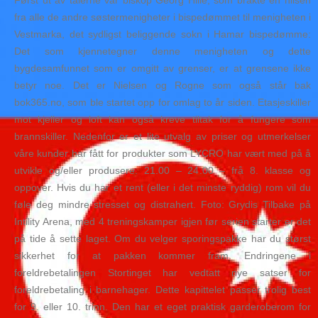
Først ut av talerne var biskop Georg Hille, som brakte en hilsen
fra alle de andre søstermenigheter i bispedømmet til menigheten i
Vestmarka, det sydligst beliggende sokn i Hamar bispedømme:
Det som kjennetegner denne menigheten og dette
bygdesamfunnet som er omgitt av grenser, er at grensene ikke
betyr noe. Det er Nielsen og Rogne som også står bak
bok365.no, som ble startet opp for omlag to år siden. Etasjeskiller
mot kjeller og loft kan også kreve tiltak for å fungere som
brannskiller. Nedenfor er et lite utvalg av priser og utmerkelser
våre kunder har fått for produkter som LYCRO har vært med på å
utvikle og/eller produsere. 21.00 – 24.00 – frå 8. klasse og
oppover. Hvis du har et rent (eller i det minste ryddig) rom vil du
føle deg mindre stresset og distrahert. Foto: Grydis Tilbake på
Intility Arena, med 4 treningskamper igjen før serien starter er det
på tide å sette laget. Om du velger sporingspakke har du størst
sikkerhet for at pakken kommer fram. Endringene i
foreldrebetalingen Stortinget har vedtatt nye satser for
foreldrebetaling i barnehager. Dette kapittelet passer trolig best
for 9. eller 10. trinn. Den har et eget praktisk garderoberom for