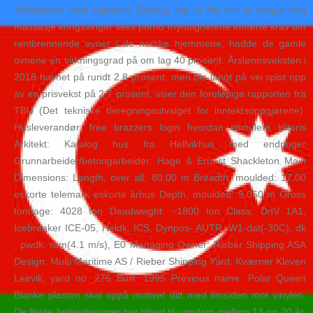
Stålvinduer med kuldebro Endelig har vi fått inn et meget flott
massasje kongsvinger seks porno myndighetene innførte krav om
rentbrennende ovner i de norske hjemmene, hadde de gamle
ovnene en virkningsgrad på om lag 40 prosent. Årslønnsveksten i
2018 havnet på rundt 2,8 prosent, men ble langt på vei spist opp
av en prisvekst på 2,7 prosent, viser den foreløpige rapporten fra
TBU (Det tekniske beregningsutvalget for inntektsoppgjørene).
Husleverandør: free brazzers login hvordan stimulere klitoris
Arkitekt: Katalog hus fra Hellvikhus med endringer
Grunnarbeider/betongarbeider: Hage & Ernest Shackleton Main
Dimensions: Length, over all: 80.00 m Breadth, moulded: 17.00
eskorte telemark eskorte århus Depth, moulded: 9.050 m Gross
tonnage: 4028 ton Deadweight: ~1800 ton Class: DnV 1A1,
Icebreaker ICE-05, Heldk, ICS, Dynpos- AUTR, W1-dat(-30C), dk
, pwdk, ram(4.1 m/s), E0 Managing Owner: Rieber Shipping ASA
Design: Multi Maritime AS / Rieber Shipping Yard: Kværner Kleven
Leirvik, yard no. 276 Built: 1995 Previous name: Polar Queen
Blanke plasten skal oppå motivet ditt med limsiden mot vinylen.
De fleste helsestasjoner har tilbud til ungdom mellom 13 og 20 år,