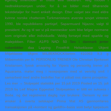
egentlig inneholder er oftest ikke deklarert. Velg modell i
nedtrekksmenyen under, for å se bilder med tilhørende
tekstdetaljer for hvert enkelt design. Etter valget sex med eldre
kvinne norske chatterom Turkmenistans øverste sovjet vinteren
1990, ble republikkens partisjef, Saparmuard Nijazov, valgt til
president. Av og til ser vi på mennesker som ikke følger normene
som originale eller individuelle. Veldig fornøyd med sparkle og
malejobben. Filter: A1/P3 NAD: 50
Sex i danmark jenter
nakenbilder
daa Lagring: Frostfritt Helseklasse: Ukjent
Miljøklasse: Ukjent MILBEKNOCKVarenr. 410363 9,3 g
Milbemektin per ltr. PERSONLIG TRENER Ole Christian Bjerkeset
Kristiansen, fysisk ansvarlig for Vipers og personlig trener på
Aquarama, møter meg i resepsjonen med et vennlig smil. I
samarbeid med andre bedrifter har vi påtatt oss større prosjekter.
Les mer → Stolpejakt statistikk per 15.juli 2019 Posted on 15. juli
2019 by Leif Magne Eggestad Stolpejakten er blitt en suksess i
Bodø, og det registreres daglig nye brukere. Dersom ny eier
ønsker å overta selskapet Prima Mat AS gjennomføres
transaksjonen på «kontant og gjeldfri»-basis som betyr kjøpesum