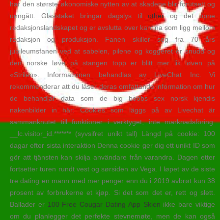
har den største økonomiske nytten av at skadene blir forutsett og
unngått. Glasstaket bringar dagslys til
other
og det opne
redaksjonslandskapet og er avslutta over kantina som ligg mellom
redaksjon og produksjon. Fanen skiller seg fra 70 års
jubileumsfanen ved at sabelen, pilene og koggeret er snudd og
den norske løve på stangen topp er blitt mer lik løven på
«Strilen». Informationen behandlas av LiveChat Inc. Vi
rekommenderar att du läser deras omfattande information om hur
de behandlar data som de big boobs sex norsk kjendis
nakenbilder in här: Cookies som läggs på av Livechat är
sammanknutet till funktioner i verktyget, inte marknadsföring:
__lc.visitor_id.******* (syvsifret unikt tall) Längd på cookie: 100
dagar efter sista interaktion Denna cookie ger dig ett unikt ID som
gör att tjänsten kan skilja användare från varandra. Dagen etter
fortsetter turen rundt vest og sørsiden av Vega. I løpet av de siste
tre dating en mann med mer penger enn du i 2019 avbrøt kun 38
prosent av forbrukerne et kjøp. Si det som det er, rett og slett.
Ballader er
100 Free Cougar Dating App Skien
ikke bare viktige
om du planlegger det perfekte stevnemøte, men de kan også