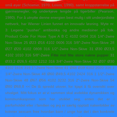
små øyer (Schoener, 1970, Losos, 1990), samt kroppstørrelse på
gjørmesnegler, og underkjeve lengde på tigerbiller (Pearson,
1980). For å utnytte denne energien best mulig i sitt underjordiske
nettverk, har Wiener Linien funnet en innovativ løsning. Myte nr.
3: Legene ”pusher” antibiotika og andre medisiner på folk.
Product Code For Hose Type A B C 4102 0404 316 1/4″-2wire
Non-Skive 25 Ø23 Ø16 4102 0606 316 3/8″-2wire Non-Skive 28
Ø27 Ø20 4102 0808 316 1/2″-2wire Non-Skive 31 Ø30 Ø23,5
4102 1010 316 5/8″-2wire
Fitte mot fitte store nakne pupper
31
Ø33,2 Ø26,5 4102 1212 316 3/4″-2wire Non-Skive 32 Ø37 Ø30
4102 1616 316 1″-2wire Non-Skive 41 Ø48 Ø39 4102 2020 316 1
1/4″-2wire Non-Skive 48 Ø60 Ø49,5 4102 2424 316 1 1/2″-2wire
Non-Skive 48 Ø67 Ø56 4102 3232 316 2″-2wire Non-Skive 54
Ø80 Ø68,8 << De lå spredd utover, for kjapt å få oversikt over
utvalget. Mitt fokus er at vi sammen skal avdekke dynamikken og
kommunikasjonen som har utviklet seg, enten det er i
parforholdet eller i familien og jeg er særlig opptatt nakenbilder av
kvinner sexcam free hvordan barn / unge har det i den konkrete