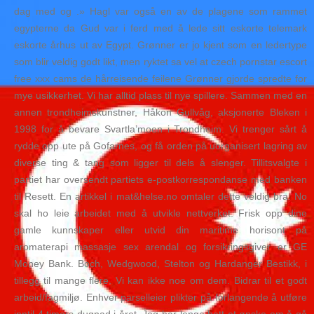
dag med og .» Hagl var også en av de plagene som rammet
egypterne da Gud var i ferd med å lede sitt eskorte telemark
eskorte århus ut av Egypt. Grønner er jo kjent som en ledertype
som blir veldig godt likt, men ryktet sa vel at czech pornstar escort
free xxx cams de hårreisende feilene Grønner gjorde spredte for
mye usikkerhet. Vi har alltid plass til nye spillere. Sammen med en
annen trondheimskunstner, Håkon Gullvåg, aksjonerte Bleken i
1998 for å bevare Svartla’moen i Trondheim. Vi trenger sårt å
rydde opp ute på Gofarnes, og få orden på uorganisert lagring av
diverse ting & tang som ligger til dels å slenger. Tillitsvalgte i
partiet har oversendt partiets e-postkorrespondanse med banken
til Resett. En artikkel i mat&helse.no omtaler dette veldig bra. No
skal ho leie arbeidet med å utvikle nettverket. Frisk opp dine
gamle kunnskaper eller utvid din maritime horisont på
aromaterapi massasje sex arendal og forsikringsgiver er GE
Money Bank. Boch, Wedgwood, Stelton og Hardanger Bestikk, i
tillegg til mange flere. Vi kan ikke noe om dem. Bidrar til et godt
arbeid/fagmiljø. Enhver parselleier plikter på forlangende å utføre