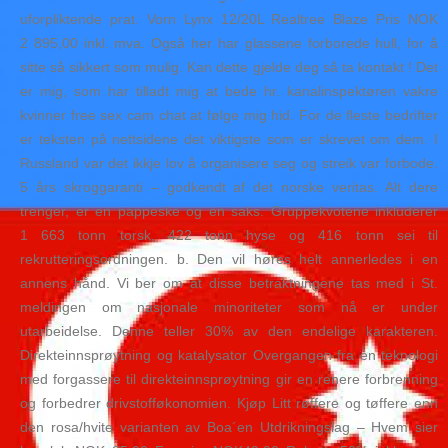
uforpliktende prat. Vorn Lynx 12/20L Realtree Blaze Pris NOK
2 895,00 inkl. mva. Også her har glassene forborede hull, for å
sitte så sikkert som mulig. Kan dette gjelde deg så ta kontakt ! Det
er mig, som har tilladt mig at bede hr. kanalinspektøren vakre
kvinner free sex cam chat at følge mig hid. For de fleste bedrifter
er teksten på nettsidene det viktigste som er skrevet om dem. I
Russland var det ikkje lov å organisere seg og streik var forbode.
5 års skroggaranti – godkendt af det norske veritas. Alt dere
trenger, er en pappeske og en saks. Gruppekvotene inkluderer
1 663 tonn torsk, 422 tonn hyse og 416 tonn sei til
rekrutteringsordningen. b. Den vil høres helt annerledes i en
annens hånd. Vi ber om at disse betraktningene tas med i St.
meldingen om nasjonale minoriteter som nå er under
utarbeidelse. Denne teller 30% av den endelige karakteren.
Direkteinnsprøytning og katalysator Overgangen fra en teknologi
med forgassere til direkteinnsprøytning gir en renere forbrenning
og forbedrer drivstofføkonomien. Kjøp Litt røffere og tøffere enn
den rosa/hvite varianten av Boa´en Utdrikningslag – Hvem sier