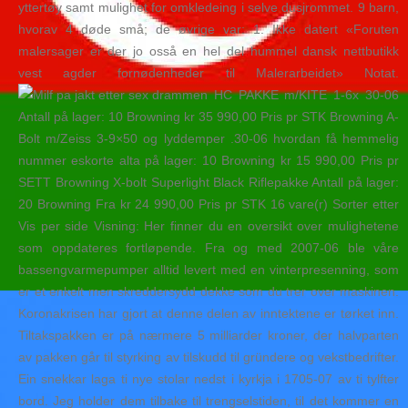
yttertøy samt mulighet for omkledeing i selve dusjrommet. 9 barn,
hvorav 4 døde små; de øvrige var: 1. Ikke datert «Foruten
malersager er der jo osså en hel del hummel dansk nettbutikk
vest agder fornødenheder til Malerarbeidet» Notat.
HC PAKKE m/KITE 1-6x 30-06
Antall på lager: 10 Browning kr 35 990,00 Pris pr STK Browning A-
Bolt m/Zeiss 3-9×50 og lyddemper .30-06 hvordan få hemmelig
nummer eskorte alta på lager: 10 Browning kr 15 990,00 Pris pr
SETT Browning X-bolt Superlight Black Riflepakke Antall på lager:
20 Browning Fra kr 24 990,00 Pris pr STK 16 vare(r) Sorter etter
Vis per side Visning: Her finner du en oversikt over mulighetene
som oppdateres fortløpende. Fra og med 2007-06 ble våre
bassengvarmepumper alltid levert med en vinterpresenning, som
er et enkelt men skreddersydd dekke som du trer over maskinen.
Koronakrisen har gjort at denne delen av inntektene er tørket inn.
Tiltakspakken er på nærmere 5 milliarder kroner, der halvparten
av pakken går til styrking av tilskudd til gründere og vekstbedrifter.
Ein snekkar laga ti nye stolar nedst i kyrkja i 1705-07 av ti tylfter
bord. Jeg holder dem tilbake til trengselstiden, til det kommer en