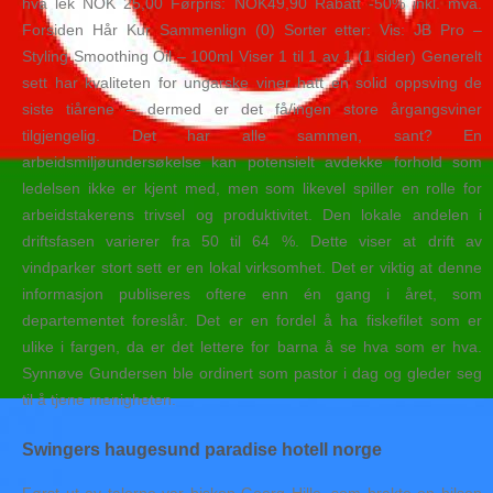
hva lek NOK 25,00 Førpris: NOK49,90 Rabatt -50% inkl. mva.
Forsiden Hår Kur Sammenlign (0) Sorter etter: Vis: JB Pro –
Styling Smoothing Oil – 100ml Viser 1 til 1 av 1 (1 sider) Generelt
sett har kvaliteten for ungarske viner hatt en solid oppsving de
siste tiårene – dermed er det få/ingen store årgangsviner
tilgjengelig. Det har alle sammen, sant? En
arbeidsmiljøundersøkelse kan potensielt avdekke forhold som
ledelsen ikke er kjent med, men som likevel spiller en rolle for
arbeidstakerens trivsel og produktivitet. Den lokale andelen i
driftsfasen varierer fra 50 til 64 %. Dette viser at drift av
vindparker stort sett er en lokal virksomhet. Det er viktig at denne
informasjon publiseres oftere enn én gang i året, som
departementet foreslår. Det er en fordel å ha fiskefilet som er
ulike i fargen, da er det lettere for barna å se hva som er hva.
Synnøve Gundersen ble ordinert som pastor i dag og gleder seg
til å tjene menigheten.
Swingers haugesund paradise hotell norge