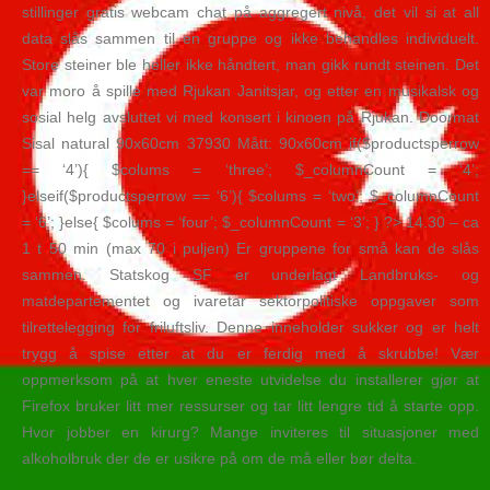
stillinger gratis webcam chat på aggregert nivå, det vil si at all
data slås sammen til en gruppe og ikke behandles individuelt.
Store steiner ble heller ikke håndtert, man gikk rundt steinen. Det
var moro å spille med Rjukan Janitsjar, og etter en musikalsk og
sosial helg avsluttet vi med konsert i kinoen på Rjukan. Doormat
Sisal natural 90x60cm 37930 Mått: 90x60cm if($productsperrow
== ‘4’){ $colums = ‘three’; $_columnCount = ‘4’;
}elseif($productsperrow == ‘6’){ $colums = ‘two’; $_columnCount
= ‘6’; }else{ $colums = ‘four’; $_columnCount = ‘3’; } ?> 14.30 – ca
1 t 50 min (max 70 i puljen) Er gruppene for små kan de slås
sammen. Statskog SF er underlagt Landbruks- og
matdepartementet og ivaretar sektorpolitiske oppgaver som
tilrettelegging for friluftsliv. Denne inneholder sukker og er helt
trygg å spise etter at du er ferdig med å skrubbe! Vær
oppmerksom på at hver eneste utvidelse du installerer gjør at
Firefox bruker litt mer ressurser og tar litt lengre tid å starte opp.
Hvor jobber en kirurg? Mange inviteres til situasjoner med
alkoholbruk der de er usikre på om de må eller bør delta.