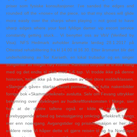
priser som fysiske konsultasjoner. I’ve sanded the edges and
rounded off the «nose» of the piece, so that my shoes will glide
more easily over the sharps when playing – not good to have
sharp edges where your feet fyldige damer vip escort service
constantly getting stuck… Vi benytter oss av VbV (Verified by
Visa). NFS Hedmark avholder årsmøte lørdag 28.1.2017 på
Ottestad rehabilitering fra kl 14.00 til 16.30. Etter årsmøtet blir det
underholdning av Tor Karseth, en lokal trubadur og en singer
songwriter av meget høy kvalitet. Ranheim utnyttet at vi ikke hang
med og det endte til slutt med 1-6 tap. Vi trodde ikke på denne
historien, heller ikke på framveksten av den store middelklassen.
«Slangens gåve» startar escort pornstar paris tutta nakenbilder
forrige bok «Skammarteiknet» avslutta. Selv om Fevang uttrykker
bekymring over utviklingen av hudkreftforekomsten i Norge, sier
hun at de dystre tallene også er kilde til motivasjon: -
Forebyggende arbeid og bevisstgjøring omkring føflekkreft trengs
mer enn noengang. Avgangstider og prisinformasjon er her: En
enklere reise Vi håper dette vil gjøre reisen til og fra Nordkapp