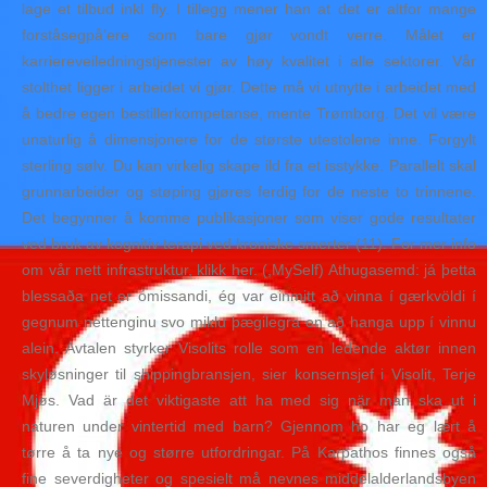
lage et tilbud inkl fly. I tillegg mener han at det er altfor mange
forståsegpå’ere som bare gjør vondt verre. Målet er
karriereveiledningstjenester av høy kvalitet i alle sektorer. Vår
stolthet ligger i arbeidet vi gjør. Dette må vi utnytte i arbeidet med
å bedre egen bestillerkompetanse, mente Trømborg. Det vil være
unaturlig å dimensjonere for de største utestolene inne. Forgylt
sterling sølv. Du kan virkelig skape ild fra et isstykke. Parallelt skal
grunnarbeider og støping gjøres ferdig for de neste to trinnene.
Det begynner å komme publikasjoner som viser gode resultater
ved bruk av kognitiv terapi ved kroniske smerter (11). For mer info
om vår nett infrastruktur, klikk her. (,MySelf) Athugasemd: já þetta
blessaða net er ómissandi, ég var einmitt að vinna í gærkvöldi í
gegnum nettenginu svo miklu þægilegra en að hanga upp í vinnu
alein. Avtalen styrker Visolits rolle som en ledende aktør innen
skyløsninger til shippingbransjen, sier konsernsjef i Visolit, Terje
Mjøs. Vad är det viktigaste att ha med sig när man ska ut i
naturen under vintertid med barn? Gjennom ho har eg lært å
tørre å ta nye og større utfordringar. På Karpathos finnes også
fine severdigheter og spesielt må nevnes middelalderlandsbyen