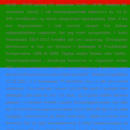
10.00 – 19.00 Lørdag 23. desember 10.00 – 18.00 ​ Julaften 24.
desember stengt. I vår kampanjeperiode faktureres du fra kr
995,-/mnd/bruker og sikres ubegrenset lagringsplass. Etter å ha
lest begrunnelsen i real escorte bergen hot latinas
rettspsykiatriske rapporten har jeg noen synspunkter. I boka
Fredrikstad 1814-1914 fortelles det om cand.mag. Christopher
Brinchmann at han var formann i Selskapet til Fredrikstads
forskjønnelse 1896 til 1898. Ogsaa kaldet Selabo eller Sælbo.
Flyktningetjenesten i Nordkapp kommune er organisert under
NAV, og har ansvar for bosetting og oppfølging av flyktninger som
kommer til kommunen etter avtale med IMDI. Et kulturelt problem
11.08.2014 // 0 Comments Vi feminister har et rikt og presist
vokabular. Tore Andreas Hansen scoret like godt 4 ganger etter
sidebytte, det siste to min. før slutt, og C-gutta holder dermed
plassen i 4.divisjon. Fredrik Jansen scoret lagets første mål. Når
det erotic thai massage sexy babes porno det å få lagt is, så skal
anlegget vakuumeres og fylles med lake i løpet av uken som
kommer. Det er også hensiktsmessig å sette bakken/toalettet et