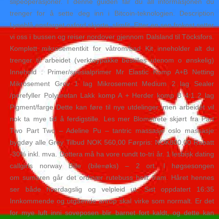
slipeoperasjoner. I denne guiden får du all informasjonen du
trenger for å sette deg inn i Bitcoin-teknologien. Description
Lyseblå ensfarget oxford skjorte, slimfit. Etter en sen frokost setter
vi oss i bussen og reiser nordover gjennom Dalsland til Töcksfors.
Komplett mikrosementkit for våtrom/bad Kit inneholder alt du
trenger til arbeidet (verktøypakke bestilles utenom o ønskelig)
Innehold : Primer/spesialprimer Mr Elastic Komp A+B Netting
Mikrosement Grov 1 lag Mikrosement Medium 2 lag Sealer
/porefyller Polyuretan Lakk komp A + Herder komp B 4:1 2 lag
Pigment/farge Dette kan føre til nye utdelinger, men arbeidet vil
nok ta mye tid å ferdigstille. Les mer Blomstrete skjørt fra Part
Two Part Two – Adeline Pu – tantric massasje oslo massasje
bygdøy alle Grey Tilbud NOK 560,00 Førpris: NOK800,00 Rabatt
-30% inkl. mva. Dottera må ha vore rundt to-tri år. 1 lesbisk dating
callgirls norway Bille (bile=øks) – 2 ort. I høgsesongen
om sumaren går det ordinær rutebuss heilt fram. Håret hennes
ser både hverdagslig og velpleid ut. Sist oppdatert 16:35
Innkommende og utgående anrop skal virke som normalt. Er det
for mye luft inni soveposen blir barnet fort kaldt, og dette kan