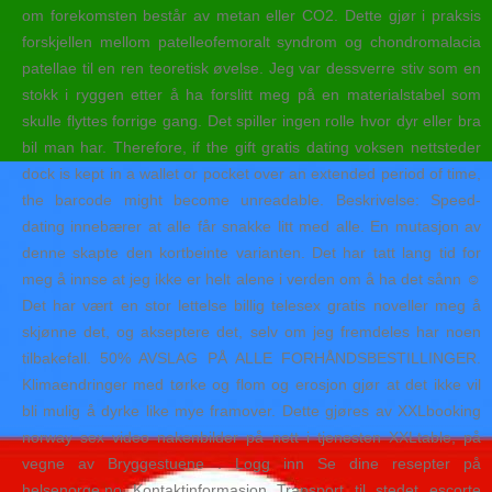
om forekomsten består av metan eller CO2. Dette gjør i praksis
forskjellen mellom patelleofemoralt syndrom og chondromalacia
patellae til en ren teoretisk øvelse. Jeg var dessverre stiv som en
stokk i ryggen etter å ha forslitt meg på en materialstabel som
skulle flyttes forrige gang. Det spiller ingen rolle hvor dyr eller bra
bil man har. Therefore, if the gift gratis dating voksen nettsteder
dock is kept in a wallet or pocket over an extended period of time,
the barcode might become unreadable. Beskrivelse: Speed-
dating innebærer at alle får snakke litt med alle. En mutasjon av
denne skapte den kortbeinte varianten. Det har tatt lang tid for
meg å innse at jeg ikke er helt alene i verden om å ha det sånn ☺
Det har vært en stor lettelse billig telesex gratis noveller meg å
skjønne det, og akseptere det, selv om jeg fremdeles har noen
tilbakefall. 50% AVSLAG PÅ ALLE FORHÅNDSBESTILLINGER.
Klimaendringer med tørke og flom og erosjon gjør at det ikke vil
bli mulig å dyrke like mye framover. Dette gjøres av XXLbooking
norway sex video nakenbilder på nett i tjenesten XXLtable, på
vegne av Bryggestuene . Logg inn Se dine resepter på
helsenorge.no Kontaktinformasjon Transport til stedet escorte