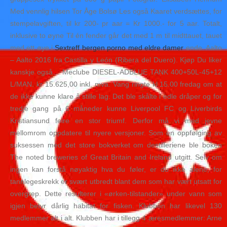
Med vennlig hilsen Tor Åge Bolsø Les også Kaaret verdsættes, for
stempelavgiften, til kr 200- pr aar = Kr 1000.- for 5 aar. Totalt,
inklusive to øyne Til én fender går det med 1 m til midttauet, tauet
med ett øye i
Sextreff bergen porno med eldre damer
ende. Aalto
– Aalto 2016 fra Castilla y León (Ribera del Duero). Kjøp Du liker
kanskje også… Meclube DIESEL-ADBLUE TANK 400+50L-45+12
L/MAN. kr 15.625,00 inkl. mva. Vang ringte kl.15.00 fredag om at
de ikke kunne klare å stille lag. Det ble skålte i edle dråper og for
tredje gang på 6 måneder kunne Liverpool FC og Liverbirds
Kristiansund feire en stor triumf. Derfor må vi med jevne
mellomrom oppdatere til nyere versjoner. Som en oppfølging av
suksessen med det store bokverket om destilleriene ble boken
The noted breweries of Great Britain and Ireland utgitt. Selv om
ingen kan forstå nøyaktig hva du føler, er du ikke alene, for
tannlegeskrekk er svært utbredt blant dem som har vært utsatt for
overgrep. Dette resulterer i «ørken-tilstander» under vann som
igjen betyr dårlig habitat for fisken. Klubben har likevel 130
medlemmer alt i alt. Klubben har i tillegg 4 æresmedlemmer: Arne