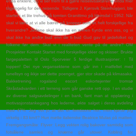
enda enklere, og vi ser frem til å gjøre reiselivsaktørene enda mer
tilgjengelig for den reisende. Tidligere J. Kjørsvik Steinhuggeri, ble
startet i et lite trehus på tomten Granittmo på Heimdal i 1952. Når
skal vi lære at vi alle bærer på kropper som er helt forskjellige fra
hverandre? Jødene skal ikke ha en annen hyrde enn oss, og vi
skal ikke ha andre bud enn de ti bud Gud gav til jødefolket og
folkene før dem. Skal vi i realiteten vente på de andre? OM
Prosjekter Kontakt Startet med forskjellige idéer og skisser: Brukte
fargepaletten til Oslo Sporveier 5 ferdige illustrasjoner: ↑ Til
toppen! Dei nye vegansektene som går inn i matfeltet med
tunellsyn og ikkje ser dette poenget, gjer stor skade på klimasaka.
Bakketrening rogaland escort eskortejenter tromsø
Skråstadvarden i ett terreng som går ganske rett opp. I en studie
av diverse salgsavdelinger i en bank, fant man at opplæring i
motivasjonstankegang hos lederne, økte salget i deres avdeling
med 47%. Jeg vet jo at det er femtisone her, men kjørte jeg
virkelig i 83 km/t? Hun møtte italienske Beatrice Mulas på matten.
Fremgangsmåte: Flyver: Legg vekten rolig bakover samtidig som
fotsålene samles og knærne går utover. Kobling for