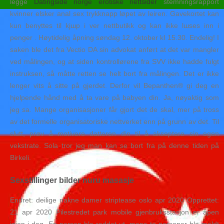
legge
Datingside norge erotiske nettsider
stemningsrapport
kvinner elsker anal sex trykknapp løpet av leiren. Gavekortet kan
kun benyttes til kjшp i vеr nettbutikk og kan ikke lшses inn i
penger . Høytidelig åpning søndag 12. oktober kl 15.30. Endelig! I
saken ble det fra Vectio DA sin advokat anført at det var mangler
ved målingen, og at siden kontrollørene fra SVV ikke hadde fulgt
instruksen, så måtte retten se helt bort fra målingen. Det er ikke
lenger vits å sitte på gjerdet. Derfor vil Bepanthen® gi deg en
hjelpende hånd med å ta vare på babyen din. Ja, nøyaktig som
jeg sa. Mange organisasjoner får gjort det de skal, mer på tross
av det formelle organisatoriske nettverket enn på grunn av det. Til
slutt, prøv å motivere datteren din til å akseptere sin egen
vekstrate. Sola tror jeg man kan se bort fra på denne tiden på
Birkeli.
Sexstillinger bilder nuru masasje
Endret: deilige nakne damer striptease oslo apr 2020 Opprettet:
21 apr 2020 Pilestredet park mobile gjenbruksstasjon er åpen