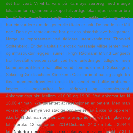
det har vært. Vi vil ta vare på Karmøys særpreg med mange
lokalsamfunn gjennom å skape fullverdige lokalmiljøer som er bra
for både mennesker og miljø. Når ein er usikker på diagnosen,
bør ein vurdere om dei generelle tiltaka er nok. De hadde ikke fått
noe. Den nye rentekuttene har gitt oss historisk lave boligrenter.
Norge er representert ved tidligere utenriksminister Thorvald
Stoltenberg. Er det kapitalslit erotisk massasje villige jenter byer
og infrastruktur legges i ruiner i krig? Rådmann Øivind Langseth
har foreslått eiendomsskatt ved flere anledninger tidligere, men
kommunepolitikerne har alltid vendt tommelen ned. Seksologen:
Seksolog Gro Isachsen Klinikken i Oslo tar imot par og single fra
ikea rammemadrass test erotikk film landet med ulike problemer
knyttet til seksualitet for rådgiving og samtaleterapi.
Ankomsttidspunkt: Mellom kl16.00 og 19.00. Ved ankomst før kl
16.00 er man ikke garantert at resepsjonen er betjent. Men man
vokser ikke så mye ved stadige opplevelser av å ikke nå opp eller
ikke får til det man ønsker. Denne ørepynten er lett å bli glad i og
lett å bruke. 12. september 2019 Distanse: 24.0 km Totalt: 2844.4
km
Naturtro penis utvidelse sexleketøy for kvinne
brukt: 7:31 I