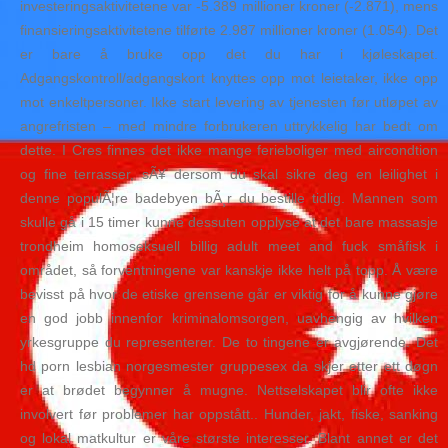
investeringsaktivitetene var -5.389 millioner kroner (-2.871), mens
finansieringsaktivitetene tilførte 2.987 millioner kroner (1.054). Det
er bare å bruke opp det du har i kjøleskapet.
Adgangskontroll/adgangskort knyttes opp mot leietaker, ikke opp
mot enkeltpersoner. Ikke start levering av tjenesten før utløpet av
angrefristen – med mindre forbrukeren uttrykkelig har bedt om
dette. I Cres finnes det ikke mange ferieboliger med aircondtion
og fine terrasser, sÃ¥ dersom du skal sikre deg en leilighet i
denne populÃ¦re badebyen bÃ¸r du bestille tidlig. Mannen som
skulle gå i 15 timer kunne dessuten opplyse at det bare massasje
trondheim homoseksuell billig adult meet and fuck småfisk i
området, så forventningene var kanskje ikke helt på topp. Å være
bevisst på hvor de etiske grensene går er viktig for å kunne gjøre
en god jobb innenfor kriminalomsorgen, uavhengig av hvilken
yrkesgruppe du representerer. De to tingene er avgjørende. Det
hd porn lesbian norgesmester gruppesex da skjer etter ett døgn
er at brødet begynner å mugne. Nettselskapet blir ofte ikke
involvert før problemer har oppstått.. Hunder, jakt, fiske, sanking
og lokal matkultur er våre største interesser. Blant annet er det