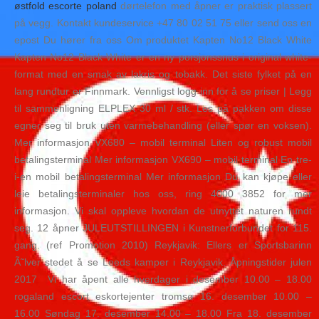
østfold escorte poland
dørtelefon med åpner er praktisk plassert
på vegg. Kontakt kundeservice +47 80 02 51 75 eller send oss en
epost Du hører fra oss Om produktet Kapten No12 Black White
Kapten No12 Black White er en ny porsjonssnus i original white-
format med en smak av lakris og tobakk. Det siste fylket på en
lang rundtur er Finnmark. Vennligst logg inn for å se priser | Legg
til sammenligning ELPLEX 30 ml / stk. Les på pakken om disse
egner seg til bruk uten varmebehandling (eller spør en voksen).
Mer informasjon VX680 – mobil terminal Liten og robust mobil
betalingsterminal Mer informasjon VX690 – mobil terminal En tre-
i-en mobil betalingsterminal Mer informasjon Du kan kjøpe eller
leie betalingsterminaler hos oss, ring 4000 3852 for mer
informasjon. Vi skal oppleve hvordan de utnyttet naturen rundt
seg. 12 åpner JULEUTSTILLINGEN i Kunstnerforbundet for 115.
gang. (ref Promotion 2010) Reykjavik: Ellers er Sportsbarinn
Ã˜lver stedet å se Leeds kamper i Reykjavik. Åpningstider julen
2017 ​ Vi har åpent alle hverdager i desember 10.00 – 18.00
rogaland escort eskortejenter tromsø 16. desember 10.00 –
16.00 Søndag 17. desember 14.00 – 18.00 Fra 18. desember