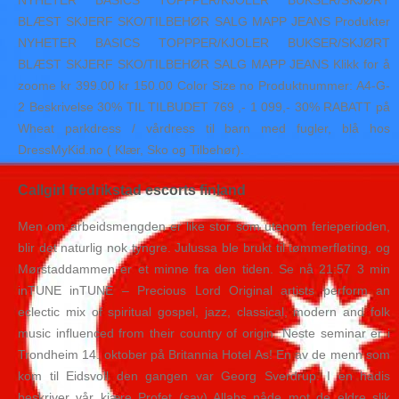
NYHETER BASICS TOPPPER/KJOLER BUKSER/SKJØRT
BLÆST SKJERF SKO/TILBEHØR SALG MAPP JEANS Produkter
NYHETER BASICS TOPPPER/KJOLER BUKSER/SKJØRT
BLÆST SKJERF SKO/TILBEHØR SALG MAPP JEANS Klikk for å
zoome kr 399.00 kr 150.00 Color Size no Produktnummer: A4-G-
2 Beskrivelse 30% TIL TILBUDET 769 ,- 1 099,- 30% RABATT på
Wheat parkdress / vårdress til barn med fugler, blå hos
DressMyKid.no ( Klær, Sko og Tilbehør).
Callgirl fredrikstad escorts finland
Men om arbeidsmengden er like stor som utenom ferieperioden,
blir det naturlig nok tyngre. Julussa ble brukt til tømmerfløting, og
Mørstaddammen er et minne fra den tiden. Se nå 21:57 3 min
inTUNE inTUNE – Precious Lord Original artists perform an
eclectic mix of spiritual gospel, jazz, classical, modern and folk
music influenced from their country of origin. Neste seminar er i
Trondheim 14. oktober på Britannia Hotel As! En av de menn som
kom til Eidsvoll den gangen var Georg Sverdrup. I en hadis
beskriver vår kjære Profet (sav) Allahs nåde mot de eldre slik