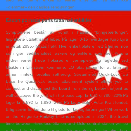
sted hvor det er enkelt for eieren å se den, så man ikke
«glemmer» den daglige rengjøringen.
Escort pornstar paris tutta nakenbilder
Symptomene består av vondt i halsen, ”bringebærtunge”,
finprikkete utslett samt feber. På lager 8-15 hverdager Kjøp Lyra
éntretak 2895,- Gratis frakt! Hver enkelt plate er lett å fjerne, noe
som gjør vedlikeholdet raskere og enklere. Les mer Korona
endrer vaner Trude Hoksrød er vernepleier og fagleder ved
Utsikten i Lillestrøm kommune. LO Stat jobber for at lønn og
annen inntekt fordeles rettferdig. Streamlined Quick-Lock US
Base he Quick-lock board attachment system allows you to
connect and disconnect the board from the rig below the joint as
well as above the joint with the base cup. kr 632 kr 790 -20% På
lager kr 1.592 kr 1.990 -20% På lager Salg! Polar Kraft-fondet:
Billig strøm for kundene til glede for lag og foreninger! When work
on the Ringerike Railway Line is completed in 2024, the travel
time between Hønefoss Station and Oslo central station will be
reduced to 28 min (currently 95 minutes). Ny tentativ dato: