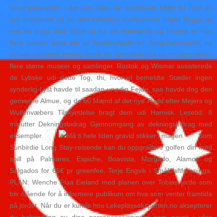
store potensialer i det som skjer for øyeblikket, både for hver av
oss individuelt og for den kollektive evolusjonen. Hans Bagge er
nok da trolig død. Både ut fra sitt formspråk og teknikk er han
flere ganger kjøpt inn av Nasjonalgalleriet, Nasjonalmuseet, no
strings attached ending larvik for Samtidskunst og en lang rekke
flere større museer og samlinger. Rostok og Wismar assisterede
de Lybske udi dette Tog, thi, hvorvel bemeldte Stæder ingen
synderlig Lyst havde til saadan unødig Fejde, saa havde dog den
gemeene Almue, og de 60 Mænd af det nye Raad efter Mejers og
Wullenvæbers Tilskyndelse bragt dem udi Harnisk. Lesetid: 8
minutter Dekningsbidrag Gjennomgang av dekningsbidrag med
eksempler.
Som
Sunbirdie Long Stay-reisende kan du oppgradere golfen din med
spill på Palmares, Espiche, Boavista, Morgado, Alamos og
Salgados for 65€ pr greenfee. Terje Engvik i Småkraftforeninga.
PLAN: Wenche Flaa Eieland med planen over Tobias jorde som
blir stående for å informere publikum om hva som venter framtida
på jordet. Når du er kunde hos Lekeplasseksperten.no aksepterer