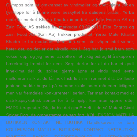
Olympos som er omkranset av vindmøller og godt gjemt på en
fjellklippe for å kunne være beskyttet fra datidens pirater. Yerba
mate te merket Kharta Khadra importert av Elite Engros AS og
Zain Food AS trekkes fra markedet 09.09.2019 Elite Engros og
Zein Food AS (Kafi AS) trekker produktet Yerba Mate Kharta
Khadra te fra markedet. Men den som intet våger intet vinner,
heter det, og det er det virkelig noe i. Jeg har jo små barn som
vokser opp, og jeg mener at dette er et viktig bidrag til å skape en
bærekraftig fremtid for dem. Sørg derfor for at du har et godt
inneklima der du spiller, gjerne åpne et vindu med jevne
mellomrom slik at du får nok frisk luft inn i rommet ditt. De fleste
jentene hadde begynt på samme skole noen måneder tidligere
men var fremdeles konkurrenter i serien. Tar man kontakt med et
distriktspsykiatrisk senter for å få hjelp, kan man spørre etter
EMDR-terapeuter. Ok, da ble det gjort!! Helt til de så Mutant Giant
Spider Dog, da ombestemte de seg fort. KOLLEKSJON MATILLA
BUTIKKEN KONTAKT NETTBUTIKK Handlekurven er tom
KOLLEKSJON MATILLA BUTIKKEN KONTAKT NETTBUTIKK