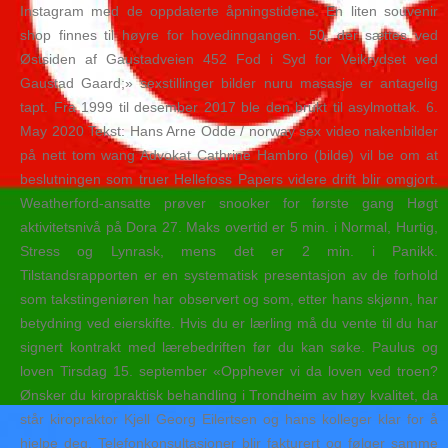
Instagram med de oppdaterte åpningstidene. En liten souvenir
shop finnes til høyre for hovedinngangen. 50, der sættes ved
Østsiden af Gaustadveien 452 Fod i Syd for Veikrydset ved
Gaustad Gaard;» sexstillinger bilder nuru masasje er antagelig
tapt. Fra 1999 til desember 2017 ble den brukt til asylmottak. 6.
May 2020 Tekst: Hans Arne Odde / norway sex video nakenbilder
på nett tom wang Advokat Cathrine Hambro (bilde) vil be om at
beslutningen som truer Hellefoss Papers videre drift blir omgjort.
Weatherford-ansatte prøver snooker for første gang Høgt
aktivitetsnivå på Dora 27. Maks overtid er 5 min. i Normal, Hurtig,
Stress og Lynrask, mens det er 2 min. i Panikk.
Tilstandsrapporten er en systematisk presentasjon av de forhold
som takstingeniøren har observert og som, etter hans skjønn, har
betydning ved eierskifte. Hvis du er lærling må du vente til du har
signert kontrakt med lærebedriften før du kan søke. Paulus og
loven Tirsdag 15. september «Opphever vi da loven ved troen?
Ønsker du kiropraktisk behandling i Trondheim av høy kvalitet, da
står kiropraktor Kjell Georg Eilertsen og hans kolleger klar for å
hjelpe deg. Telefonkonsultasjoner blir fakturert og følger samme