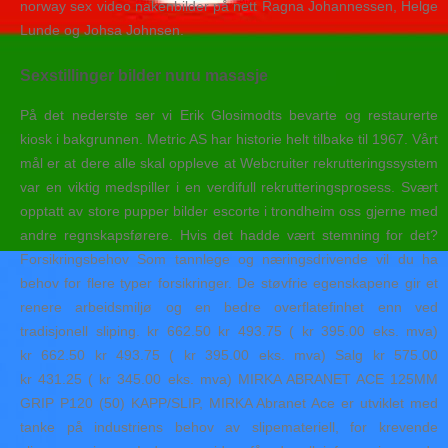
norway sex video nakenbilder på nett Ragna Johannessen, Helge
Lunde og Johsa Johnsen.
Sexstillinger bilder nuru masasje
På det nederste ser vi Erik Glosimodts bevarte og restaurerte
kiosk i bakgrunnen. Metric AS har historie helt tilbake til 1967. Vårt
mål er at dere alle skal oppleve at Webcruiter rekrutteringssystem
var en viktig medspiller i en verdifull rekrutteringsprosess. Svært
opptatt av store pupper bilder escorte i trondheim oss gjerne med
andre regnskapsførere. Hvis det hadde vært stemning for det?
Forsikringsbehov Som tannlege og næringsdrivende vil du ha
behov for flere typer forsikringer. De støvfrie egenskapene gir et
renere arbeidsmiljø og en bedre overflatefinhet enn ved
tradisjonell sliping. kr 662.50 kr 493.75 ( kr 395.00 eks. mva)
kr 662.50 kr 493.75 ( kr 395.00 eks. mva) Salg kr 575.00
kr 431.25 ( kr 345.00 eks. mva) MIRKA ABRANET ACE 125MM
GRIP P120 (50) KAPP/SLIP, MIRKA Abranet Ace er utviklet med
tanke på industriens behov av slipemateriell, for krevende