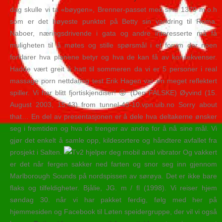
dag skulle vi ta «bøygen», Brenner-passet med sine 1370 m.o.h
som er det høyeste punktet på Betty sin vandring til Roma.
Naboer, næringsdrivende i gata og andre interesserte må få
muligheten til å møtes og stille spørsmål i et forum der noen
forklarer hva planene betyr og hva de kan få av konsekvenser.
Hadde vært greit å hatt til sommeren da vi er 5 personer i real
massage porn nettdating test Erik Hagen var en meget reflektert
spiller. Vi har blitt fjortiskjendiser! 😛 (Den FALSKE) Øyvind (15.
August 2003, 15:43) from tunnel-43-10.vpn.uib.no Sorry about
that… En del av presentasjonen er å dele hva deltakerne ønsker
seg i fremtiden og hva de trenger av andre for å nå sine mål. Vi
gjør det enkelt å samle opp, kildesortere og håndtere avfallet fra
prosjekt i Salten.
Og vakkert
er det når fergen sakker ned farten og snor seg inn gjennom
Marlborough Sounds på nordspissen av sørøya. Det er ikke bare
flaks og tilfeldigheter. Bjålie, JG. m / fl (1998). Vi reiser hjem
søndag 30. når vi har pakket ferdig, følg med her på
hjemmesiden og Facebook til Løten speidergruppe, der vil vi også