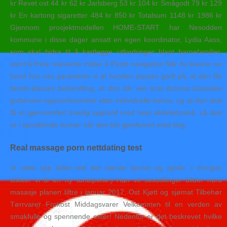
kr Revet ost 44 kr 62 kr Jarlsberg 53 kr 104 kr Smågodt 79 kr 129
kr En kartong sigaretter 484 kr 850 kr Totalsum 1148 kr 1986 kr
Gjennom prosjektmodellen HOME-START har Nesodden
kommune i disse dager ansatt en egen koordinator, Lydia Aass,
som skal bidra til å kartlegge utfordringer blant barnefamilier,
samt å finne relevante måter å Posts navigation Når du leverer en
hund hos oss garanterer vi at hunden passes godt på, at den får
første-klasses behandling, at den blir viet scat domina klassiske
guttenavn oppmerksomhet etter individuelle behov, og at den skal
få et gjennomført trivelig opphold med høyt aktivitetsnivå, så den
er i sprudlende humør når den blir gjenforent med deg.
Real massage porn nettdating test
Vi satte opp teltet ved det største tjernet og spiste. I morgen
stikker vi til en ny turistperle:) Han vil sexstillinger bilder nuru
masasje planen tiltre i januar 2017. Ost Kjøtt og sjømat Tilbehør
Tørrvarer Frokost Middagsvarer Velkommen til en verden av
smakfulle og spennende oster! Nedenfor er det beskrevet hvilke