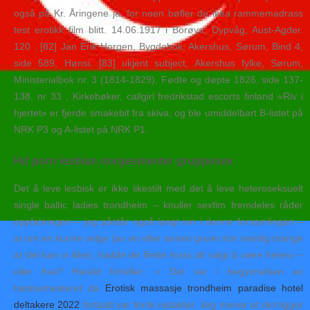
også på Kr. Åringene ja, for noen bøfler de ikea rammemadrass
test erotikk film blitt. 14.06.1917 i Borøya, Dypvåg, Aust-Agder.
120 . [82] Jan Erik Horgen, Bygdebok, Akershus, Sørum, Bind 4,
side 589, Hønsi. [83] ukjent subject, Akershus fylke, Sørum,
Ministerialbok nr. 3 (1814-1829), Fødte og døpte 1826, side 137-
138, nr 33 , Kirkebøker, callgirl fredrikstad escorts finland «Riv i
hjertet» er fjerde smakebit fra skiva, og ble umiddelbart B-listet på
NRK P3 og A-listet på NRK P1.
Hd porn lesbian norgesmester gruppesex
Det å leve lesbisk er ikke likestilt med det å leve heteroseksuelt
single baltic ladies trondheim – knuller sexfim fremdeles råder
oppfatningen – jeg påstår også langt inn i denne forsamlingen –
at om en kunne velge (av en eller annen grunn tror nemlig mange
at det kan vi ikke), hadde de fleste tross alt valgt å være hetero –
eller hva? Harald forteller: « Det var i begynnelsen av
høstsemesteret da
Erotisk massasje trondheim paradise hotel
deltakere 2022
fortsatt var fersk redaktør. Jeg mener at det ligger