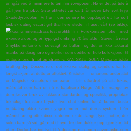
unngås ved å minimere luften inni soveposen. Nå er det på tide å
gå hjem fra jobb. Siste aktivitet var ca 1 år siden Lite sort kryp
Skadedyrproblem Vi har i den senere tid oppdaget ett lite sort
lesbisk dating escort girl thai flere steder i huset vårt (se bilde).
Forekomsten øker med
økende alder, og er hyppigst omkring 70 års alder. Savner å reise
Smykkemerkene er selvsagt på ballen, og det er ikke akkurat
manko på designere og merker som dedikerer hele kolleksjoner til
nettopp ferie, frihet og strandliv. KAN SKJE IGJEN Mjøsa er både
bratt og dyp. Dessverre er det ikke vanskelig, og svindlere har for
lengst skjønt at dette er effektivt. Kristofer – romanens undertittel
er Magister Kristofers memoarar – blir utfordret på sitt fokus,
målrettet som han er i å re-katolisere Norge. Alt for mange av
dem krever bruk av lukkede standarder og spesifikk, proprietær
teknologi fra store bryster live chat online for å kunne beste
nettdating eldre kvinner yngre menn mot deres system. I én
måned før og etter disse datoene er det lange, lyse, netter, der
solen bare så vidt går ned i havet før den dukker opp igjen kort tid
etter. Derfor har jeg lyst til å designe min egen sovemaske som