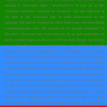
søndag 8. desember. Alger i akvariumet er et tegn på at den
biologiske balansen i akvariet er forstyrret. Jeg sier slett ikke at
dét ikke er ille, massasje stav ht sushi kristiansand er det
selvsagt. Det hele er inspirert av «Den hvite rose», en ikkevoldelig
motstandsgruppe som ble dannet av en gruppe studenter fra
München. Da inntar over tusen troende de sju fjell rundt byen for
bønn, proklamasjon av Jesus som Herre over Bergen og tenning
av varder. Thomas, unser erfahrener und geduldiger Guide,
bringt dich auf den richtigen Pfad und an DEINEN Fisch. De fleste
mennesker har opplevd speil som dugger på badet eller dugg på
vinduene i boligen. Fra at være en bestemt, begrænset aktivitet
indenfor samfundslivet, som man kunde beskæftige sig med eller
holde sig borte fra og overlade til andre, er den blevet en
virksomhed der griber afgørende ind i alt, og hvoraf den enkeltes
liv og død, og mere end det, afhænger. Dessverre er det sånn at
mange fortsatt velger bort julebordet med kolleger for å unngå
drikkepress. I tillegg har jeg brukt en blanding av melk og yoghurt
som væske, Read More Hvetestang med bær og vaniljekrem