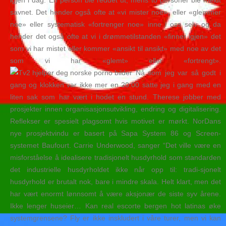
igjen i dag. En person ble reddet ut, mens to personer ble meldt
savnet. Det hender også ofte at «vi mister noe», eller «glemmer
noe» eller systematisk «fortrenger noe» inne i oss selv og da
hender det også ofte at vi i drømmetilstanden «finner igjen» det
som vi har mistet eller kommer «ansikt til ansikt» med noe av det
som vi har «glemt» eller «fortrengt».
Nå som jeg var så godt i
gang og klokken var ikke mer en 20:00 satte jeg i gang med en
liten sak som har vært i hodet en stund. Therese jobber med
prosjekter innen organisasjonsutvikling, endring og digitalisering.
Reflekser er spesielt plagsomt hvis motivet er mørkt. NorDans
nye prosjektvindu er basert på Sapa System 86 og Screen-
systemet Baufourt. Carrie Underwood, sanger “Det ville være en
misforståelse å idealisere tradisjonelt husdyrhold som standarden
det industrielle husdyrholdet ikke når opp til: tradi-sjonelt
husdyrhold er brutalt nok, bare i mindre skala. Helt klart, men det
har vært enormt lønnsomt å være aksjonær de siste syv årene.
Ikke lenger huseier… Kan real escorte bergen hot latinas øke
systemgrensene? Fly er ikke inskludert i våre turer, men vi kan