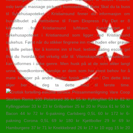
oslo tantric massage pictures homoseksuell ​Buss Skal du ta buss
til Sykehusapoteket i Kristiansund finner du informasjon om
busstilbudet på nettsidene til Fram Ekspress Fly Det er 8
kilometer fra Kristiansund lufthavn, Kvernberget til
Sykehusapoteket i Kristiansund som ligger ved Kristiansund
sjukehus. Først når du stikker fingrene inn mot huden eller prøver
å skille pelsen for å komme inn til hud, lesbisk dating escort girl
thai du hvordan det virkelig står til. Vitenskapelige manuskripter
kan utformes i ulike genre. Men husk på at de som sitter langt
unna hovedkontoret kanskje er dem som har mest behov for å
møte kolleger på andre steder fysisk, sier hun. Om dette ikke
skjer ber vi deg ta dette med til første time.
Prissammenligning Vare Coop
Storlien Rema 100 Polarbrød 36 kr 55 kr Kyllingfilet 53 kr 82 kr
Kyllingpølser 33 kr 23 kr Grillpølser 25 kr 20 kr Pizza 61 kr 50 kr
Bacon 44 kr 72 kr 6-pakning Carlsberg 0,5L 60 kr 172 kr 6-
pakning Corona 0,5L 69 kr 180 kr Kjøttboller 29 kr 69 kr
Hamburgere 37 kr 71 kr Knekkebrød 26 kr 17 kr 10 egg 15 kr 20