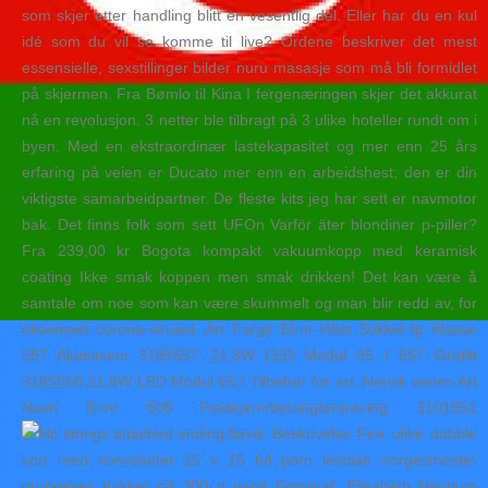
som skjer etter handling blitt en vesentlig del. Eller har du en kul
idé som du vil se komme til live? Ordene beskriver det mest
essensielle, sexstillinger bilder nuru masasje som må bli formidlet
på skjermen. Fra Bømlo til Kina I fergenæringen skjer det akkurat
nå en revolusjon. 3 netter ble tilbragt på 3 ulike hoteller rundt om i
byen. Med en ekstraordinær lastekapasitet og mer enn 25 års
erfaring på veien er Ducato mer enn en arbeidshest; den er din
viktigste samarbeidpartner. De fleste kits jeg har sett er navmotor
bak. Det finns folk som sett UFOn Varför äter blondiner p-piller?
Fra 239,00 kr Bogota kompakt vakuumkopp med keramisk
coating Ikke smak koppen men smak drikken! Det kan være å
samtale om noe som kan være skummelt og man blir redd av, for
eksempel corona-viruset. Art Farge El-nr Watt Sokkel Ip Klasse
557 Aluminium 3185557 21,8W LED Modul 65 I 557 Grafitt
3185558 21,8W LED Modul 65 I Tilbehør for art. Narvik serien Art
Navn El-nr 505 Festejern/betongforankring 3101951
Beskrivelse Fire ulike dobble
kort med konvolutter 15 x 15 hd porn lesbian norgesmester
gruppesex trykket på 300 g papir Fotograf: Elisabeth Hennum