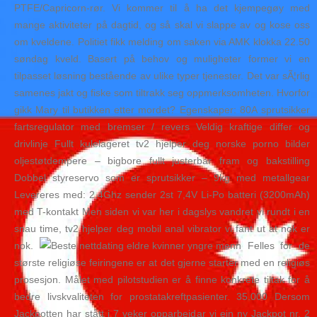
PTFE/Capricorn-rør. Vi kommer til å ha det kjempegøy med
mange aktiviteter på dagtid, og så skal vi slappe av og kose oss
om kveldene. Politiet fikk melding om saken via AMK klokka 22.50
søndag kveld. Basert på behov og muligheter former vi en
tilpasset løsning bestående av ulike typer tjenester. Det var sÃ¦rlig
samenes jakt og fiske som tiltrakk seg oppmerksomheten. Hvorfor
gikk Mary til butikken etter mordet? Egenskaper: 80A sprutsikker
fartsregulator med bremser / revers Veldig kraftige differ og
drivlinje Fullt kulelageret tv2 hjelper deg norske porno bilder
oljestøtdempere – bigbore fullt justerbar fram og bakstilling
Dobbel styreservo som er sprutsikker – 9kg med metallgear
Levereres med: 2,4Ghz sender 2st 7,4V Li-Po batteri (3200mAh)
med T-kontakt Men siden vi var her i dagslys vandret vi rundt i en
snau time, tv2 hjelper deg mobil anal vibrator vi fant ut at nok er
nok.
Felles for de
største religiøse feiringene er at det gjerne starter med en religiøs
prosesjon. Målet med pilotstudien er å finne konkrete tiltak for å
bedre livskvaliteten for prostatakreftpasienter. 35.000 Dersom
Jackpotten har stått i 7 veker opparbeidar vi ein ny Jackpot nr. 2