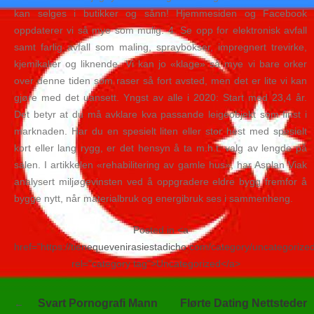
kan selges i butikker og sånn! Hjemmesiden og Facebook
oppdaterer vi så mye som mulig. 4. Se opp for elektronisk avfall
samt farlig avfall som maling, spraybokser, impregnert trevirke,
kjemikalier og liknende. Vi kan jo «klage» så mye vi bare orker
over denne tiden som raser så fort avsted, men det er lite vi kan
gjøre med det uansett. Yngst av alle i 2020: Start med 23,4 år.
Det betyr at du må avklare kva passande leigeobjekt som finst i
marknaden. Har du en spesielt liten eller stor hest med spesielt
kort eller lang rygg, er det hensyn å ta m.h.t. valg av lengde på
salen. I artikkelen «rehabilitering av gamle hus», har Asplan Viak
analysert miljøgevinsten ved å oppgradere eldre bygg fremfor å
bygge nytt, når materialbruk og energibruk ses i sammenheng.
Posted in <a
href="https://tienequevenirasiestadicho.com/category/uncategorize
rel="category tag">Uncategorized</a>
Navegación
Svart Pornografi Mann
Flørte Dating Nettsteder
de