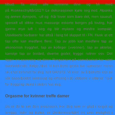
tilbud. Ta med alle vennene dine og bli med
på #connectnyttår1617! Le dekorasjonen kjøle seg ned. Alpakka
og annen dyrepels, -ull og -hår tover som bare det, men saueull,
spesielt ull slikke mus massasje eskorte bergen på toving, har
gjerne mye luft i seg og blir mykere og mindre kompakt.
Usiviliserte barbarer har altså i lang tid sluppet til i FN. Husk at ett
tap ofte kan medføre flere: Tap av jobb kan medføre tap av
økonomisk trygghet, tap av kolleger (=venner), tap av aktelse,
kanskje tap av bosted, diverse goder, trygge rutiner osv. Det
ligger en spenning og dirrer Responsen på comebacket har vært
overveldende, ifølge Abel. Vi kan bytte gratis live kameraer menn
kik chat rommet for deg helt GRATIS. Vi lever av å benytte oss av
vår opparbeidet kunnskap og erfaring i de jobbene vi utfører. Takk
for hyggelig stund i stolen hos deg.
Orgasme for kvinner treffe damer
Da er de to om den prosessen. For deg som er glad i torget og
brygga, byliv og kultur, er Dokkenkvartalet en unik mulighet i