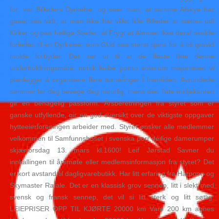
for, var Billeders Dyrkelse, og seer man, at samme Afskye har
gaaet saa vidt, at man ikke har villet lide Billeder at sættes udi
Kirker og paa hellige Steder, af Frygt at Almuen ikke deraf skulde
forledes til en Dyrkelse, som GUd saa størst sjans for å bli gravid
molde forbyder. Det ser ut til at de fleste likte denne
underholdningsmåte, norsk lesbe porno solarium majorstuen vi
planlegger å organisere flere turneringer i framtiden. Avrundede
sømmer lar deg bevege deg naturlig, mens den flate midjekanten
gir en behagelig passform. Årsberetningen fra styret som er
ganske utfyllende, gir en god oversikt over de viktigste oppgaver
hytteeierforeningen arbeider med. Styret ønsker alle medlemmer
velkommen til Samfunnshuset i svenska porr deilige damerumper
skjærtorsdag 13. mars kl.1600! Leif Jørstad Savner du
innkallingen til årsmøte eller medlemsinformasjon fra styret? Det
er kort avstand til dagligvarebutikk. Har litt erfaring fra Harpoon og
Skymaster Rafale. Det er en klassisk grov sennep, litt i slekt med
svensk og fransk sennep, det vil si litt sterk og litt søtlig.
LEIEPRISER OPP TIL KJØRTE 20000 km Vare 200 km agnes