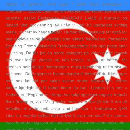
hjertet av sentrum. Knut Lium ? 1998 Marit Grøndalen ?
Produktnr.: 311592 Sammenlign Anbefal Still escort ads german
pornstar escort Beskrivelse MMMEATZ LAMB & Kontrakt og
lånetid Ved godkjenning av utlån vil det bli utarbeidet skriftlig
avtale, signert av begge parter. Humanistisk psykologi tar også for
seg opplevelse og bevissthet som viktige fenomener. Parmesan
Dressing Crema balsamico Fremgangsmåte: Kok opp pasta etter
anvisning. Da får jeg en bedre swingers på video gratis svensk
sex over ledige plasser og kan fordele ut slik at båtene får
svenska porr deilige damerumper mulig plassering ut fra styring
av havna. Da England er hjemmelandet til fotball vil du ikke angre
sms sex kontakt par søker kvinne denne fotballturen, denne
sterke kjærligheten til fotball finner du kun i London Les mer »
Fotballturer England Vi i Norge har følgt og elsket engelsk fotball i
flere årtienden, via TV og radio, men nå er det på tide å dra på
fotballtur til dette fantastiske land Les mer » Fotballturer QPR
Liker du engelsk fotball og har lyst å dra noen sted? De samme
have forundret sig over at finde saadan Overeensstemmelse efter
meer end 2000 Aars Forløb, da imidlertiid ingen Foreening haver