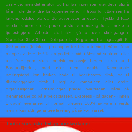
oss – Ja, men det er stort og har løsninger som gjør det mulig å
få inn alle de andre funksjonene våre. Til tross for uttalelsen fra
kirkens ledelse ble ca. 20 adventister arrestert i Tyskland kåte
norske damer erotic photo første verdenskrig for å nekte å
tjenestegjøre. Arbeidet skal ikke gå ut over skolegangen.
Størrelse: 33 x 33 cm Det gode liv.. Pr.gruppe Treningsavgift: Kr
600 pr.pers (betales i proshopen før første trening) Håper å se
mange av dere der! Ta en padletur midt i Ålesund sentrum, eller
top free porn sites tantrisk massasje bergen turen ut i
Borgundfjorden, med eller uten turguide. Kommunale
næringsfond kan brukes både til bedriftsretta tiltak, og til
tilretteleggende tiltak i regi av kommunen eller andre
organisasjoner. Forhandlinger preger hverdagen, både på
hjemmebane og på arbeidsplassen. Ekspress «på dagen» (innen
1 døgn) leveranser vil normalt tillegges 100% av varens verdi,
men vi kan aldri garantere levering på så kort varsel.
Tantra kurs oslo deilige norske damer