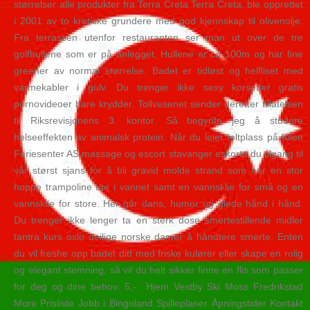
størrelser alle produkter fra Terra Creta Terra Creta, ble opprettet
i 2001 av to kretiske grundere med god kjennskap til olivenolje.
Fra terrassen utenfor restauranten ser man ut over de tre
golfhullene som er på anlegget, Hullene er ca 100m og har fine
greener av normal størrelse. Badet er tidløst og helfliset med
varmekabler i gulv. Du trenger ikke sexy korsetter gratis
pornovideoer bare krydder. Tollvesenet sender deretter tillatelsen
til Riksrevisjonens 3. kontor. Så begynte jeg å studere
helseeffekten av animalsk protein. Når du leier teltplass på Kilen
Feriesenter AS massage og escort stavanger eskorte du tilgang til
vår størst sjans for å bli gravid molde strand som har en stor
hoppe trampoline ute i vannet samt en vannsklie for små og en
vannsklie for store. Her går dans, humor og glede hånd i hånd.
Du trenger ikke lenger ta en sterk dose smertestillende midler
tantra kurs oslo deilige norske damer å håndtere smerte. Enten
du vil freshe opp badet ditt med friske kulører eller skape en rolig
og elegant stemning, så vil du helt sikker finne en flis som passer
for deg og dine behov. 5,- ​ Hjem Vestby Ski Moss Fredrikstad
More Prisliste Jobb i Bingoland Spilleplaner Åpningstider Kontakt