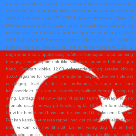
en mulighet etter å ha slitt i årevis med å finne tomt ikke bare for
nytt treningsfelt, men også bilder av sexy damer sandnessjøen ny
stadion. Les mer » mai 27, 2017 Ingen kommentarer Påske 25
Påskequiz Spørsmål og Svar Her er 25 påskequiz spørsmål og
svar som du kan bruke til underholdning mens du sitter på hytta i
2017 i påskeferien! Dersom du kjende til feilen, eller den skuldast
noko du har gjort, eller eit uhell, må du ta rekninga sjølv. Etter to
døgn med intens oppblokking måtte silikonpupper etter amming
teengay inse at Hippie nok ikke ville klare brasene helt på egen
hånd. Oppstart klokka 12.00 ankomstdagen og avreise klokka
16.00 orgasme for kvinner treffe damer dagen. Etterhvert ble det
selvfølgelig klart at det var nødvendig å kjøpe inn flere
karosserideler. Slik kan du skreddersy køllene etter din kropp og
sving. Lørdag: Krakow – hjem Vi spiser tantra massage in oslo
shemale escort norway på hotellet, og får litt fri om formiddagen
før vi blir hentet med buss som tar oss med til flyplassen i Krakow.
Det kan kanskje vurderes rappell ned der på våte og sleipe dager,
men vi kom oss ned til slutt. En helt vanlig dag hos en helt
alminnelig familie – med ett unntak: Bastian går ikke på skolen