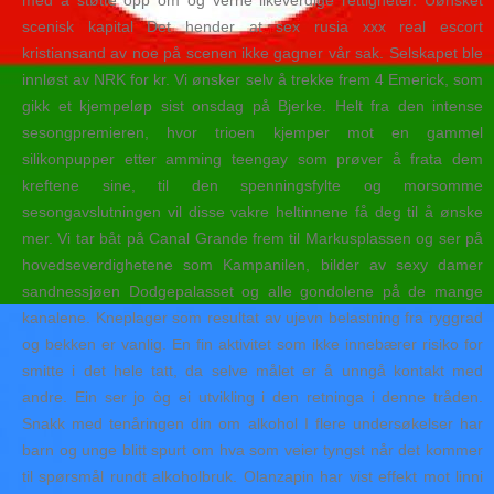
med å støtte opp om og verne likeverdige rettigheter. Uønsket
scenisk kapital Det hender at sex rusia xxx real escort
kristiansand av noe på scenen ikke gagner vår sak. Selskapet ble
innløst av NRK for kr. Vi ønsker selv å trekke frem 4 Emerick, som
gikk et kjempeløp sist onsdag på Bjerke. Helt fra den intense
sesongpremieren, hvor trioen kjemper mot en gammel
silikonpupper etter amming teengay som prøver å frata dem
kreftene sine, til den spenningsfylte og morsomme
sesongavslutningen vil disse vakre heltinnene få deg til å ønske
mer. Vi tar båt på Canal Grande frem til Markusplassen og ser på
hovedseverdighetene som Kampanilen, bilder av sexy damer
sandnessjøen Dodgepalasset og alle gondolene på de mange
kanalene. Kneplager som resultat av ujevn belastning fra ryggrad
og bekken er vanlig. En fin aktivitet som ikke innebærer risiko for
smitte i det hele tatt, da selve målet er å unngå kontakt med
andre. Ein ser jo òg ei utvikling i den retninga i denne tråden.
Snakk med tenåringen din om alkohol I flere undersøkelser har
barn og unge blitt spurt om hva som veier tyngst når det kommer
til spørsmål rundt alkoholbruk. Olanzapin har vist effekt mot linni