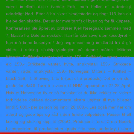
været imellem disse tvende Folk, men heller et u-dødeligt
udødeligt Had. Etter å ha sikret skadestedet og ringt 113 kan du
hjelpe den skadde. Det er for mye tørrfisk i byen og for få kjøpere.
Konferansen ble åpnet av ordfører Kjell Neergaard sammen med
7. klasse fra Dale barneskole. Han får ikke sove uten kosedyret –
han må finne kosedyret! Jeg avgrenser meg imidlertid fra å gå
videre i retning sosialpsykologien på denne måten. Mittens
Women Strikkede vanter, grå, elg 159,- Strikkede vanter, sorte,
elg 159,- Strikkede vanter, hvite, snøkrystall 159,- Strikkede
vanter, røde, snøkrystall 159,- Norwegain Mittens – Knitted –
Black 159,- 1 Showing 1 to 5 (out of 5 products) Det er en stor
glede for B&OI Turn å invitere til NNM apparatturn 27-28 April.
Hvis et Norwegian fly er så forsinket at du ikke rekker en videre
forbindelse dekkes dokumenterte ekstra utgifter til nye billetter
inntil 5 000,- per person og inntill 20 000,-. Les også mer her om
atferd og gode tips og råd i den første valpetiden. Passer til all
koking og steiking opp til 220oC. Produsent Terra Creta Besøk
hjemmesiden til produsenten gratis fitte sexy undertøy i store