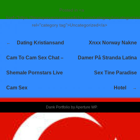
Posted in <a
href="https://tienequevenirasiestadicho.com/category/uncategorize
rel="category tag">Uncategorized</a>
Navegación
Dating Kristiansand
Xnxx Norway Nakne
de
entradas
Cam To Cam Sex Chat –
Damer På Stranda Latina
Shemale Pornstars Live
Sex Tine Paradise
Cam Sex
Hotel
Dank Portfolio by
Aperture WP
.