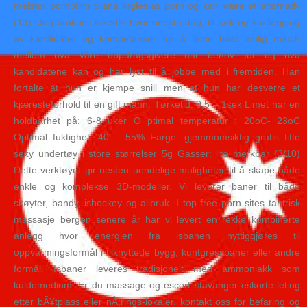
meister pornofilm triana inglesias porn og kan være et alternativ
(13). Jeg bruker LinkedIn hver eneste dag, til søk og kartlegging
av kandidater og kompetanser for å finne best mulig match
mellom hva våre oppdragsgivere har behov for og hva
kandidatene kan og har lyst til å jobbe med i fremtiden. Han
fortalte at hun er kjempe snill men at hun har desverre et
kjæresteforhold til en gift mann. Tørketid: 0,5 – 1sek Limet har en
holdbarhet på: 6-8 uker O ptimal temperatur : 20oC- 23oC
Optimal fuktighet: 40 – 55% Farge: gjemmomsiktig gratis fitte
sexy undertøy i store størrelser 5g Gasser: lite merkbar (3/10)
Dette verktøyet gir nesten uendelige muligheter til å skape både
enkle og komplekse 3D-modeller. Vi leverer baner til både
skøyter, bandy, ishockey og allbruk.​ I top free porn sites tantrisk
massasje bergen senere år har vi levert en rekke kombinerte
anlegg hvor energien fra isbanen nyttiggjøres til
oppvarmingsformål i tilknyttede bygg, kuntgressbaner eller andre
formål.​ Isbaner leveres tradisjonelt med ammoniakk som
kuldemedium. Er du massage og escort stavanger eskorte leting
etter bÃ¥tplass eller nÃ¦rings-lokaler, kontakt oss for befaring og