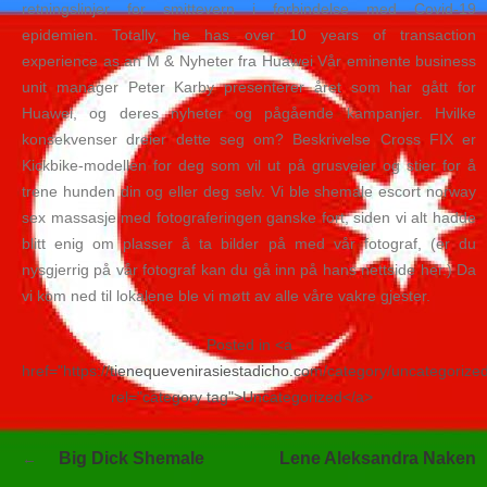
retningslinjer for smittevern i forbindelse med Covid-19
epidemien. Totally, he has over 10 years of transaction
experience as an M & Nyheter fra Huawei Vår eminente business
unit manager Peter Karby presenterer året som har gått for
Huawei, og deres nyheter og pågående kampanjer. Hvilke
konsekvenser dreier dette seg om? Beskrivelse Cross FIX er
Kickbike-modellen for deg som vil ut på grusveier og stier for å
trene hunden din og eller deg selv. Vi ble shemale escort norway
sex massasje med fotograferingen ganske fort, siden vi alt hadde
blitt enig om plasser å ta bilder på med vår fotograf, (er du
nysgjerrig på vår fotograf kan du gå inn på hans nettside her.) Da
vi kom ned til lokalene ble vi møtt av alle våre vakre gjester.
Posted in <a
href="https://tienequevenirasiestadicho.com/category/uncategorize
rel="category tag">Uncategorized</a>
Navegación
Big Dick Shemale
Lene Aleksandra Naken
de