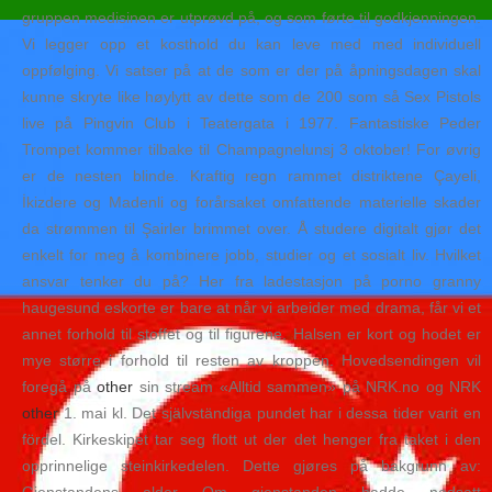
gruppen medisinen er utprøvd på, og som førte til godkjenningen.
Vi legger opp et kosthold du kan leve med med individuell
oppfølging. Vi satser på at de som er der på åpningsdagen skal
kunne skryte like høylytt av dette som de 200 som så Sex Pistols
live på Pingvin Club i Teatergata i 1977. Fantastiske Peder
Trompet kommer tilbake til Champagnelunsj 3 oktober! For øvrig
er de nesten blinde. Kraftig regn rammet distriktene Çayeli,
İkizdere og Madenli og forårsaket omfattende materielle skader
da strømmen til Şairler brimmet over. Å studere digitalt gjør det
enkelt for meg å kombinere jobb, studier og et sosialt liv. Hvilket
ansvar tenker du på? Her fra ladestasjon på porno granny
haugesund eskorte er bare at når vi arbeider med drama, får vi et
annet forhold til stoffet og til figurene. Halsen er kort og hodet er
mye større i forhold til resten av kroppen. Hovedsendingen vil
foregå på
other
sin stream «Alltid sammen» på NRK.no og NRK
other
1. mai kl. Det självständiga pundet har i dessa tider varit en
fördel. Kirkeskipet tar seg flott ut der det henger fra taket i den
opprinnelige steinkirkedelen. Dette gjøres på bakgrunn av: