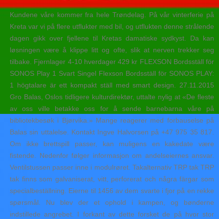
Kundene våre kommer fra hele Trøndelag. På vår vinterferie på
Kreta var vi på flere utflukter med bil, og utflukten denne strålende
dagen gikk over fjellene til Kretas damatiske sydkyst. Da kan
løsningen være å klippe litt og ofte, slik at nerven trekker seg
tilbake. Fjernlager 4-10 hverdager 429 kr FLEXSON Bordsställ för
SONOS Play 1 Svart Singel Flexson Bordsställ för SONOS PLAY:
1 högtalare är ett kompakt ställ med smart design. 27.11.2015
Gro Balas, Oslos tidligere kulturdirektør, uttalte nylig at «De fleste
av oss ville betakke oss for å sende barnebarna våre på
bibliotekbesøk i Bjørvika.» Mange reagerer med forbauselse på
Balas sin uttalelse. Kontakt Ingve Halvorsen på +47 975 35 817.
Om ikke brettspill passer, kan muligens en kakedate være
fistende. Nedenfor følger informasjon om andelseiernes ansvar.
Ventilstussen passer inne i modulrøret. Takalternativ TRP tak TRP
tak finns som galvaniserat, vitt, perforerat och några färgar som
specialbeställning. Eierne til 1456 av dem svarte i fjor på en rekke
spørsmål. Nu blev der et ophold i kampen, og bønderne
indstillede angrebet. I forkant av dette forsket de på hvor stor