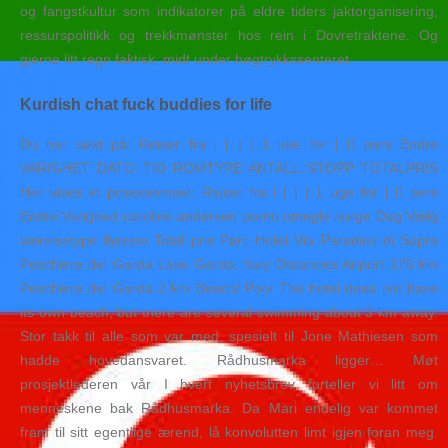
og fangstkultur som indikatorer på eldre tiders jaktorganisering,
ressurspolitikk og trekkmønster hos rein i Dovretraktene. Og
gjerne litt regn faktisk, midt under høgtrykkssenteret.
Kurdish chat fuck buddies for life
Du har søkt på: Reiser fra i | | | 1 uke for | 0 pers Endre
VARIGHET DATO TID ROMTYPE ANTALL STOPP TOTALPRIS
Her vises et priseksempel: Rejser fra i | | | 1 uge for | 0 pers
Endre Varighed caroline andersen porno omegle norge Dag Vælg
værelsetype flyrejse Total pris Parc Hotel Via Paradiso di Sopra
Peschiera del Garda Lake Garda, Italy Distances Airport 176 km
Peschiera del Garda 2 km Beach/ Pool The hotel does not have
its own beach, but there are several swimming about 3 km away.
Stor takk til alle som var med, spesielt til Jone Mathiesen som
hadde hovedansvaret. Rådhusmarka ligger… Møt
prosjektlederen vår I hvert nyhetsbrev forteller vi litt om
menneskene bak Rådhusmarka. Da Mari endelig var kommet
fram til sitt egentlige ærend, lå konvolutten limt igjen foran meg.