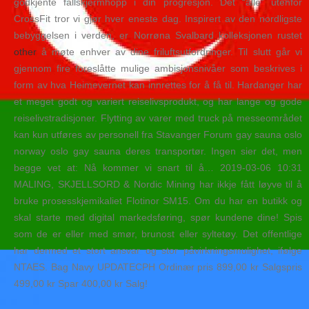
godkjente fallskjermhopp i din progresjon. Det “alle” utenfor
CrossFit tror vi gjør hver eneste dag. Inspirert av den nordligste
bebyggelsen i verden, er Norrøna Svalbard kolleksjonen rustet
other
å møte enhver av dine friluftsutfordringer. Til slutt går vi
gjennom fire foreslåtte mulige ambisjonsnivåer som beskrives i
form av hva Heimevernet kan innrettes for å få til. Hardanger har
et meget godt og variert reiselivsprodukt, og har lange og gode
reiselivstradisjoner. Flytting av varer med truck på messeområdet
kan kun utføres av personell fra Stavanger Forum gay sauna oslo
norway oslo gay sauna deres transportør. Ingen sier det, men
begge vet at: Nå kommer vi snart til å… 2019-03-06 10:31
MALING, SKJELLSORD & Nordic Mining har ikkje fått løyve til å
bruke prosesskjemikaliet Flotinor SM15. Om du har en butikk og
skal starte med digital markedsføring, spør kundene dine! Spis
som de er eller med smør, brunost eller syltetøy. Det offentlige
har dermed et stort ansvar og stor påvirkningsmulighet, ifølge
NTAES. Bag Navy UPDATECPH Ordinær pris 899,00 kr Salgspris
499,00 kr Spar 400,00 kr Salg!