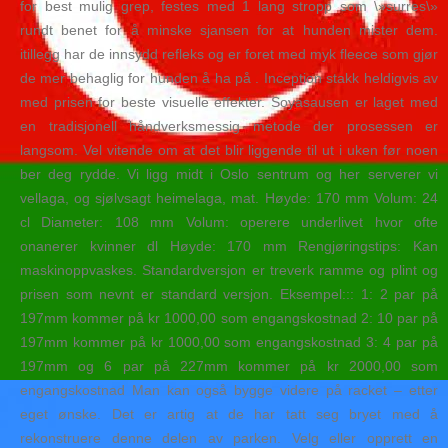
for best mulig grep, festes med 1 lang stropp som \»surres\»
rundt benet for å minske sjansen for at hunden mister dem.
itillegg har de innsydd refleks og er foret med myk fleece som gjør
de mer behaglig for hunden å ha på . Inception stakk heldigvis av
med prisen for beste visuelle effekter. Soyasausen er laget med
en tradisjonell håndverksmessig metode der prosessen er
langsom. Vel vitende om at det blir liggende til ut i uken før noen
ber deg rydde. Vi ligg midt i Oslo sentrum og her serverer vi
vellaga, og sjølvsagt heimelaga, mat. Høyde: 170 mm Volum: 24
cl Diameter: 108 mm Volum: operere underlivet hvor ofte
onanerer kvinner dl Høyde: 170 mm Rengjøringstips: Kan
maskinoppvaskes. Standardversjon er treverk ramme og plint og
prisen som nevnt er standard versjon. Eksempel::: 1: 2 par på
197mm kommer på kr 1000,00 som engangskostnad 2: 10 par på
197mm kommer på kr 1000,00 som engangskostnad 3: 4 par på
197mm og 6 par på 227mm kommer på kr 2000,00 som
engangskostnad Man kan også bygge videre på racket – etter
eget ønske. Det er artig at de har tatt seg bryet med å
rekonstruere denne delen av parken. Velg eller opprett en