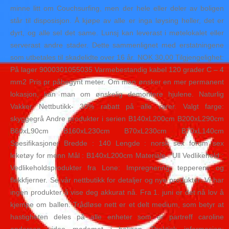
minne litt om Couchsurfing, men der hele eller deler av boligen
står til disposisjon. Å kjøpe av alle er inga løysing heller, det er
dyrt, og alle sel det same. Lunsj kan leverast i møtelokalet eller
serverast andre stader. Dette sammenlignet med erstatningene
som utbetales til skadelidte over 16 år. NOK 30,00 Tilgjengelighet:
På lager 9000301055035 Varmebestandig kabel 120 grader C – 4
mm2 Pris pr påbegynt meter. Om man ønsker en mer permanent
lokasjon, kan man om ønskelig demontere hjulene. Naturlig
Vakker Nettbutikk- 30% rabatt på alle varer. Valgt farge:
skyggegrå Andre produkter i serien B140xL200cm B200xL290cm
B60xL90cm B160xL230cm B70xL230cm B70xL140cm
Spesifikasjoner Bredde : 140 Lengde : norsk sex forum sex
leketøy for menn Mål : B140xL200cm Materiale : Ull Vedlikehold :
Vedlikeholdsprodukter fra Lone: Impregnering, tepperens og
flekkfjerner. Se vår nettbutikk for detaljer og nye produkter: Vi har
ingen produkter å vise deg akkurat nå. Fra 1. juni er det nå lov å
kjempe om ballen. Trådløse nett er et delt medium, som betyr at
hastigheten deles på alle enheter som er partreff caroline