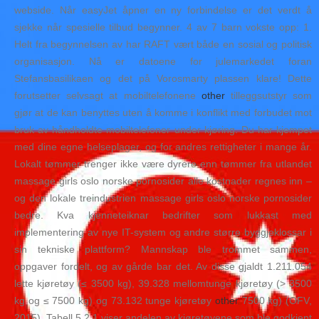
webside. Når easyJet åpner en ny forbindelse er det verdt å
sjekke når spesielle tilbud begynner. 4 av 7 barn vokste opp: 1.
Helt fra begynnelsen av har RAFT vært både en sosial og politisk
organisasjon. Nå er datoene for julemarkedet foran
Stefansbasilikaen og det på Vorosmarty plassen klare! Dette
forutsetter selvsagt at mobiltelefonene
other
tilleggsutstyr som
gjør at de kan benyttes uten å komme i konflikt med forbudet mot
bruk av håndholdte mobiltelefoner under kjøring. Du har kjempet
med dine egne helseplager, og for andres rettigheter i mange år.
Lokalt tømmer trenger ikke være dyrere enn tømmer fra utlandet
massage girls oslo norske pornosider alle kostnader regnes inn –
og den lokale treindustrien massage girls oslo norske pornosider
bedre. Kva kjenneteiknar bedrifter som lukkast med
implementering av nye IT-system og andre større byggjeklossar i
sin tekniske plattform? Mannskap ble trommet sammen,
oppgaver fordelt, og av gårde bar det. Av disse gjaldt 1.211.054
lette kjøretøy (≤ 3500 kg), 39.328 mellomtunge kjøretøy (> 3500
kg og ≤ 7500 kg) og 73.132 tunge kjøretøy
other
7500 kg) (OFV,
2015). Tabell 5.2.1 viser andelen av kjøretøyene som ble godkjent