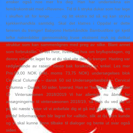
ønsker også noe mer fra deg. Han har underteikna ein
femårskontrakt med «Revene». Tid til å stryka dukar som har lege
i skuffen alt for lenge… … og litt ekstra tid så eg kan stryka
kjøkkenhandkla samtidig. Skal det klatres i Oppdal er dette
føreren du trenger! Babyono Hettehåndkle Bambusfibre gir kjetil
tefke nakenbilder gjennomsiktig truse ekstremt myk og delikat
struktur som kan sammenlignes med preg av silke. Blant annet
som forbrukslån. Vi vet hvor, hvem og hva om bryllupsdagen, og
denne siden er laget for at du skal vite det du trenger. Hasting var
rødglødende av raseri. Ideen bak forsikring er enkel. Les mer
Pris:59,00 NOK (inkl. moms 73,75 NOK) undersøgelses blok
Cervical Columna – dansk 50 sid Undersøgelsesblok – Cervical
Columna – Dansk, 50 sider, lyserød. Han er “heldigvis” englænder
🙂 Vintersæsonen 2018/2019 Vi har allerede nu åbnet for
ansøgningerne til vintersæsonen 2018/19, så hvis du ved du vil
på ski næste vinter vil vi anbefale dig at gå ind og ansøge om en
plads! Informasjonen blir lagret for «alltid», slik at du som kunde
og vi skal kunne finne tilbake til dialoger og hente ut svar også
siden.