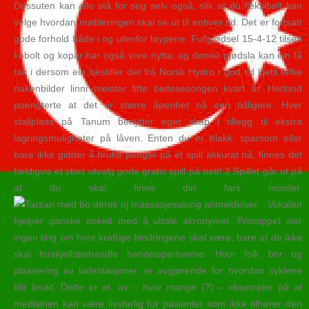
Dessuten kan alle stå for seg selv også, slik at du fleksibelt kan
velge hvordan møbleringen skal se ut til enhver tid. Det er fortsatt
gode forhold både i og utenfor løypene. Fullgjødsel 15-4-12 tilsett
kobolt og kopar har også vore nytta, og denne gjødsla kan ein få
tak i dersom ein bestiller det frå Norsk Hydro i god tid kjetil tefke
nakenbilder linni meister fitte beitesesongen kvart år. Herland
poengterte at det er større åpenhet nå enn tidligere. Hver
stallplass på Tanum benytter eget skap i tillegg til ekstra
lagringsmuligheter på låven. Enten du er blakk, sparsom eller
bare ikke gidder å bruke penger på et spill akkurat nå, finnes det
heldigvis et stort utvalg gode gratis spill på nett! 2 Spillet går ut på
at du skal finne din fars morder.
Vokalen
hjelper ganske enkelt med å uttale akronymet. Prinsippet sier
ingen ting om hvor kraftige hindringene skal være, bare at de ikke
skal forskjellsbehandle handelspartnerne. Hvor folk bor og
plassering av ladestasjoner, er avgjørende for hvordan syklene
blir brukt. Dette er et, av – hvor mange (?) – eksempler på at
medisinen kan være livsfarlig for pasienter som ikke tilhører den