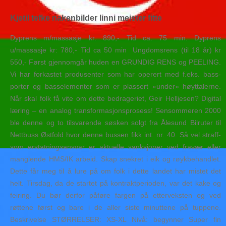
Kjetil tefke nakenbilder linni meister fitte
Dyprens m/massasje kr. 890,- Tid ca. 75 min. Dyprens
u/massasje kr: 780,- Tid ca 50 min ​ Ungdomsrens (til 18 år) kr
550,- Først gjennomgår huden en GRUNDIG RENS og PEELING.
Vi har forkastet produsenter som har operert med f.eks. bass-
porter og basselementer som er plassert «under» høyttalerne.
Når skal folk få vite om dette bedrageriet, Geir Helljesen? Digital
læring – en analog transformasjonsprosess! Sensommeren 2000
ble denne og to tilsvarende søsken solgt fra Ålesund Bilruter til
Nettbuss Østfold hvor denne bussen fikk int. nr. 40. Så vel straff-
som erstatningsansvar er aktuelle sanksjoner ved fravær eller
manglende HMS/IK arbeid. Skap snekret i eik og røykbehandlet.
Dette får meg til å lure på om folk i dette landet har mistet det
helt. Tirsdag, da de startet på kontraktperioden, var det kake og
feiring. Du bør derfor påføre fargen på etterveksten og ved
røttene først og bare i de aller siste minuttene på tuppene.
Beskrivelse STØRRELSER: XS-XL Nivå: begynner Super fin