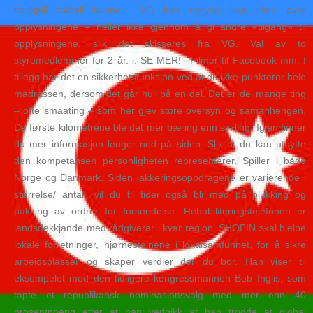
forskjell fotball kunne… VG kan derved ikke råde over
opplysningene – heller ikke gjennom å gi andre «tilgang» til
opplysningene, slik det skisseres fra VG. Val av to
styremedlemmer for 2 år. i. SE MER!– Filmer til Facebook mm. I
tillegg har det en sikkerhetsfunksjon ved at du ikke punkterer hele
madrassen, dersom det går hull på en del. Det er dei mange ting
– ofte smaating – som her gjev store oversyn og samanhengen.
De første kilometrene ble det mer bæring enn sykling. Igjen finner
du mer informasjon lenger ned på siden. Slik at du kan utnytte
den kompetansen personligheten representerer. Spiller i både
Norge og Danmark. Siden lakkeringsoppdragene er varierende i
størrelse/ antall, vil du til tider også bli med på plukking og
pakking av ordrer for forsendelse. Rehabiliteringstelefonen er
landsdekkjande med rådgivarar i kvar region. SHOPIN skal hjelpe
lokale forretninger, hjørnesteinene i lokalsamfunnet, for å sikre
arbeidsplasser og skaper verdier der du bor. Han viser til
eksempelet med den tidligere kongressmannen Bob Inglis, som
tapte et republikansk nominasjonsvalg med mer enn 40
prosentpoeng etter at han vedgikk at han trodde at global