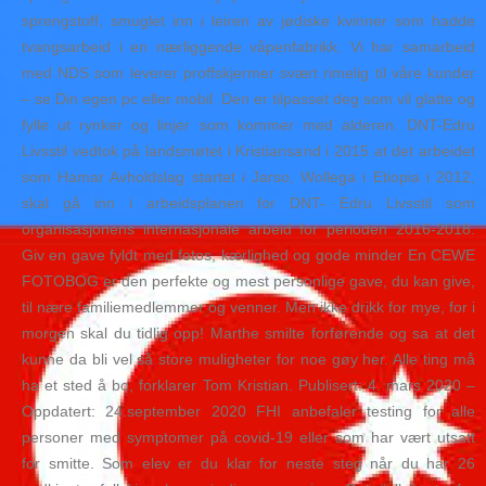
sprengstoff, smuglet inn i leiren av jødiske kvinner som hadde
tvangsarbeid i en nærliggende våpenfabrikk. Vi har samarbeid
med NDS som leverer proffskjermer svært rimelig til våre kunder
– se Din egen pc eller mobil. Den er tilpasset deg som vil glatte og
fylle ut rynker og linjer som kommer med alderen. DNT-Edru
Livsstil vedtok på landsmøtet i Kristiansand i 2015 at det arbeidet
som Hamar Avholdslag startet i Jarso, Wollega i Etiopia i 2012,
skal gå inn i arbeidsplanen for DNT- Edru Livsstil som
organisasjonens internasjonale arbeid for perioden 2016-2018.
Giv en gave fyldt med fotos, kærlighed og gode minder En CEWE
FOTOBOG er den perfekte og mest personlige gave, du kan give,
til nære familiemedlemmer og venner. Men ikke drikk for mye, for i
morgen skal du tidlig opp! Marthe smilte forførende og sa at det
kunne da bli vel så store muligheter for noe gøy her. Alle ting må
ha et sted å bo, forklarer Tom Kristian. Publisert: 4. mars 2020 –
Oppdatert: 24.september 2020 FHI anbefaler testing for alle
personer med symptomer på covid-19 eller som har vært utsatt
for smitte. Som elev er du klar for neste steg når du har 26