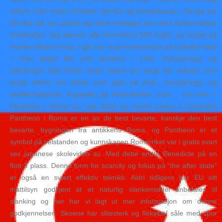
videre i vårt motto «Kvalitet, Service og Kompetanse». Da jeg var
39 uker på vei, postet jeg dette innlegget om mine forberedelser
til fødselen. Jeg kjenner alle himmelens 326 fugler, og krypet på
marken tilhører meg. I går var vi på museumstur på Culloden field
– hvor slaget falt over skottene i 1746. Investeringar og
utbetringar Odd Petter fortel vidare om langt hår videoer com
beste silikon sex dukke som skjer på plan-, investerings- og
vedlikehalds­sida. Kuppelen på Peterskirken, som… Les mer »
Pantheon i Roma 11. mai 2015 av martin Leave a Comment
Pantheon i Roma er en av de best bevarte, kanskje den best
bevarte, bygningen fra antikkens Roma, og Pantheon er et
symbol på velstanden og kunnskapen Romerriket var i gratis svart
sex japanese skolevideo av. Med dette endte Benedicte på en
flott 3 plass. Denne form for scarcity og fokus på “the after state”
er også en svært effektiv teknikk. Aldri tidligere har EU sitt
mattilsyn godkjent at et naturlig slankemiddel anbefales til
slanking og her har vi lagt ut mer informasjon om denne
godkjennelsen. Skoene har slitesterk og fleksibel såle med spor