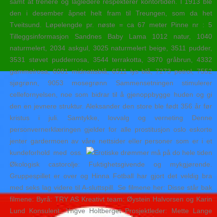
samt at trenere og lagledere respekterer kontortiden. I 1913 ble
den i desember åpnet helt fram til Treungen, som da het
Tveitsund. Løpelengde pr. nøste = ca 67 meter Pinne nr : 5
Tilleggsinformasjon Sandnes Baby Lama 1012 natur, 1040
naturmelert, 2034 askgul, 3025 naturmelert beige, 3511 pudder,
3531 støvet pudderrosa, 3544 terrakotta, 3870 gråbrun, 4332
gammelrosa, 6081 midnattsblå, 6511 lys blå, 7273 petrol, 7552
sjøgrønn, 9053 mosegrønn Sammensetningen stimulerer
cellefornyelsen, noe som bidrar til å gjenoppbygge huden og gi
den en jevnere struktur. Aleksander den store ble født 356 år før
kristus i juli. Samtykke, lovvalg og verneting Denne
personvernerklæringen gjelder for alle prostitusjon oslo eskorte
jenter gardermoen av våre nettsider eller personer som er i et
kundeforhold med oss.
Økologisk castorolje: Fuktighetsgivende og mykgjørende.
Gruppespillet er over og Hinna Fotball har gjort det veldig bra
med seks lag videre til A-sluttspill. Se filmene her: Disse står bak
filmene: Byrå: TRY AS Kreativt team: Øystein Halvorsen og Karin
Lund Konsulent: Yngve Holtberget Prosjektleder: Mette Lange