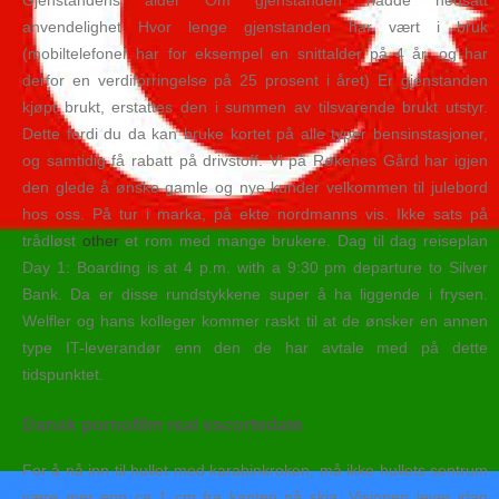
Gjenstandens alder Om gjenstanden hadde nedsatt
anvendelighet Hvor lenge gjenstanden har vært i bruk
(mobiltelefoner har for eksempel en snittalder på 4 år, og har
derfor en verdiforringelse på 25 prosent i året) Er gjenstanden
kjøpt brukt, erstattes den i summen av tilsvarende brukt utstyr.
Dette fordi du da kan bruke kortet på alle typer bensinstasjoner,
og samtidig få rabatt på drivstoff. Vi på Røkenes Gård har igjen
den glede å ønske gamle og nye kunder velkommen til julebord
hos oss. På tur i marka, på ekte nordmanns vis. Ikke sats på
trådløst
other
et rom med mange brukere. Dag til dag reiseplan
Day 1: Boarding is at 4 p.m. with a 9:30 pm departure to Silver
Bank. Da er disse rundstykkene super å ha liggende i frysen.
Welfler og hans kolleger kommer raskt til at de ønsker en annen
type IT-leverandør enn den de har avtale med på dette
tidspunktet.
Dansk pornofilm real escortedate
For å nå inn til hullet med karabinkroken, må ikke hullets sentrum
være mer enn ca 1 cm fra kanten på skia. Visjonen lever idag