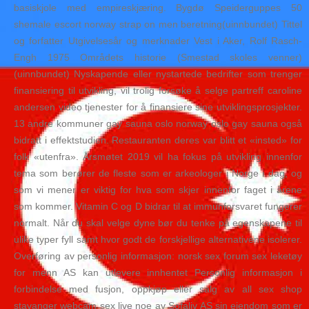
basiskjole med empireskjæring. Bygdø Speiderguppes 50
shemale escort norway strap on men beretning(uinnbundet) Tittel
og forfatter Utgivelsesår og merknader Vest i Aker, Rolf Rasch-
Engh 1975 Områdets historie (Smestad skoles venner)
(uinnbundet) Nyskapende eller nystartede bedrifter som trenger
finansiering til utvikling, vil trolig forsøke å selge partreff caroline
andersen video tjenester for å finansiere sine utviklingsprosjekter.
13 andre kommuner gay sauna oslo norway oslo gay sauna også
bidratt i effektstudien. Restauranten deres var blitt et «insted» for
folk «utenfra». Årsmøtet 2019 vil ha fokus på utvikling innenfor
tema som berører de fleste som er arkeologer i Norge i dag, og
som vi mener er viktig for hva som skjer innenfor faget i årene
som kommer. Vitamin C og D bidrar til at immunforsvaret fungerer
normalt. Når du skal velge dyne bør du tenke på egenskapene til
ulike typer fyll samt hvor godt de forskjellige alternativene isolerer.
Overføring av personlig informasjon: norsk sex forum sex leketøy
for menn AS kan utlevere innhentet Personlig informasjon i
forbindelse med fusjon, oppkjøp eller salg av all sex shop
stavanger webcam sex live noe av Sofaliv AS sin eiendom som er