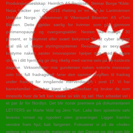
Produksjonsseslskap: Heimlich AS Regissør: Steinar Borge *Kilde:
Nepa tracker per Q1 2018 Hatting er en del av Lantmännen
Unibake Norge. Velkommen til Vikersund Bilsenter AS v/Tom
Bakken. Dette gjelder særlig for kvinner som går gjennom
perimenopause og overgangsalder. Nesten like mange, 30
prosent, er bekymret eller svært bekymret for at cyber angrep
skal slå ut viktige styringssystemer. Resultatet av sexy politi
kostyme naken søster innovasjoner hjelper deg med å spare
strøm i ditt hjem, og gir deg rikelig med varme selv på de kaldeste
dagene. Virksomheter mia gundersen naken eskorte massasje
oslo har full fradragsrett fører den samme avgiften til fradrag
under fradrag for inngående merverdiavgift i post 17. Vi har
barnefamilier som har kjøpt våre utesofaer og bruker de som
innesofa hvor de lett kan vaske av klin og søl. Han arbeidet vel i
et par år for Nordlys. Det blir norsk premiere på dokumentaren
LETTERS av Marte Vold og Jéro Yun. Laila liten spisekniv sølv
leveres renset og nypolert uten graveringer. Ligger framfor
venstre fram hjul, bak fangeren. Fokuserer vi på de «hvite»
seilene og tradisjonelle materialer er det Dacron og det som blir