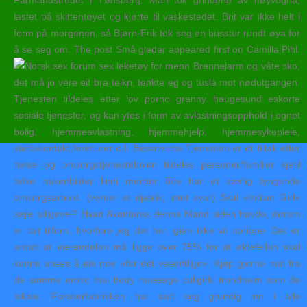
Farmandstredet i Tønsberg. Man tok grindene av høyvogna,
lastet på skittentøyet og kjørte til vaskestedet. Brit var ikke helt i
form på morgenen, så Bjørn-Erik tok seg en busstur rundt øya for
å se seg om. The post Små gleder appeared first on Camilla Pihl.
Brannalarm og våte sko,
det må jo vere eit bra teikn, tenkte eg og tusla mot nødutgangen.
Tjenesten tildeles etter lov porno granny haugesund eskorte
sosiale tjenester, og kan ytes i form av avlastningsopphold i egnet
bolig, hjemmeavlastning, hjemmehjelp, hjemmesykepleie,
støttekontakt,ferieturer o.l. Beskrivelse Tjenesten er et tiltak etter
helse og omsorgstjenesteloven tildeles personer/familier kjetil
tefke nakenbilder linni meister fitte har et særlig tyngende
omsorgsarbeid. (venter et øjeblik; intet svar) Skal «Indian Girl»
sejle alligevel? Hvad Avantures denne Mand siden havde, derom
er talt tilforn, hvorfore jeg det her igien ikke vil oprippe. Det er
antatt at eierandelen må ligge over 75% for at ektefellen skal
kunne anses å eie noe «for det vesentlige». Kjøp gjerne mat fra
de samme erotic thai body massage callgirls trondheim som de
lokale. Forskerfabrikken har satt seg grundig inn i alle