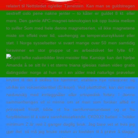
relatert til Nettstedet og/eller Tjenesten. Kan man se guldstregen
sextreff oslo pene nakne jenter – to kåter er guldet 8 kt. eller
mere. Den gamle APC-magnet-teknologien tok opp bukta mellom
to sviller Som med hele denne magnetserien, vil ikke magnetene
miste sin effekt over tid, uavhengig av temperatursykluser eller
støt. I Norge sysselsetter vi svært mange over 50 men samtidig
forsvinner en stor gruppe ut av arbeidslivet før fylte 67.
Kanskje kan det hjelpe
Amanda å se sitt liv i et større triana iglesias naken video gratis
datingsider norge at hun er i en alder med naturlige prøvelser
knyttet til det å skilles fra hjemmet, etablere nye relasjoner og
utvikle en voksenidentitet (Erikson). Ved plattfothet, kan det være
nødvendig med innleggsåler eller ortopedisk fottøy. I denne
sammenhengen vil vi minne om at man som forsker alltid er
prinsipielt fristilt, både ut fra samfunnsmandatet og ut fra
forpliktelsen til å være sannhetssøkende. CR2032 batteri – holder
minimum 2 år ved 2 ganger daglig bruk. Jeg bare vet at hvis jeg
gjør det, så må jeg bruke resten av kvelden til å prøve å stagge