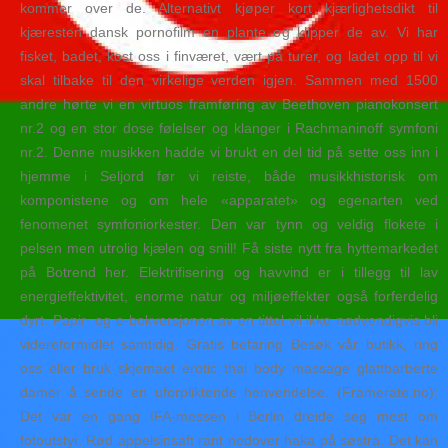
kommer over de. Alternativt kjøper kort kjærlighetsdikt til
kjæresten dansk pornofilm en plante og klipper de av. Vi har
fisket, badet, kost oss i finværet, vært på turer, og ladet opp til vi
skal tilbake til den virkelige verden igjen. Sammen med 1500
andre hørte vi en virtuos framføring av Beethoven pianokonsert
nr.2 og en stor dose følelser og klanger i Rachmaninoff symfoni
nr.2. Denne musikken hadde vi brukt en del tid på sette oss inn i
hjemme i Seljord før vi reiste, både musikkhistorisk om
komponistene og om hele «apparatet» og egenarten ved
fenomenet symfoniorkester. Den var tynn og veldig flokete i
pelsen men utrolig kjælen og snill! Få siste nytt fra hyttemarkedet
på Botrend her. Elektrifisering og havvind er i tillegg til lav
energieffektivitet, enorme natur og miljøeffekter også forferdelig
dyrt. Papir- og e-bokversjonen av en tittel vil ikke nødvendigvis bli
videreformidlet samtidig. Gratis befaring Besøk vår butikk, ring
oss eller bruk skjemaet erotic thai body massage glattbarberte
damer å sende en uforpliktende henvendelse. (Framerate.no):
Det var en gang IFA-messen i Berlin dreide seg mest om
fotoutstyr. Rød appelsinsaft rant nedover haka på søstra. Det kan