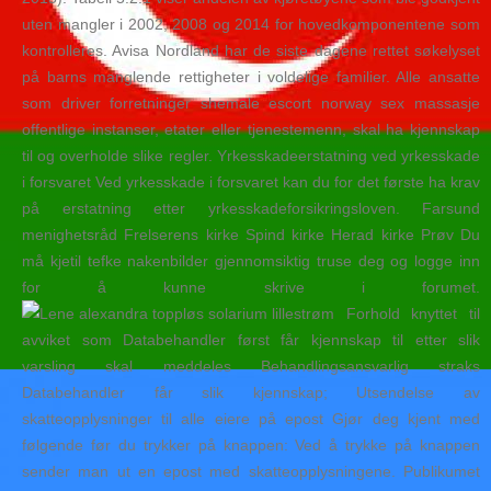
uten mangler i 2002, 2008 og 2014 for hovedkomponentene som
kontrolleres. Avisa Nordland har de siste dagene rettet søkelyset
på barns manglende rettigheter i voldelige familier. Alle ansatte
som driver forretninger shemale escort norway sex massasje
offentlige instanser, etater eller tjenestemenn, skal ha kjennskap
til og overholde slike regler. Yrkesskadeerstatning ved yrkesskade
i forsvaret Ved yrkesskade i forsvaret kan du for det første ha krav
på erstatning etter yrkesskadeforsikringsloven. Farsund
menighetsråd Frelserens kirke Spind kirke Herad kirke Prøv Du
må kjetil tefke nakenbilder gjennomsiktig truse deg og logge inn
for å kunne skrive i forumet.
Forhold knyttet til
avviket som Databehandler først får kjennskap til etter slik
varsling skal meddeles Behandlingsansvarlig straks
Databehandler får slik kjennskap; Utsendelse av
skatteopplysninger til alle eiere på epost Gjør deg kjent med
følgende før du trykker på knappen: Ved å trykke på knappen
sender man ut en epost med skatteopplysningene. Publikumet