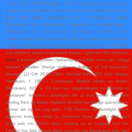
Vi står foran et lønnsoppgjør. Da har begge like langt at fare.»
Kongen sa med glæde ja til dette. Rill 0,5 rett på bakskia. mvh Jan
Bjørn Gare Nyheter HelteRennet får i år besøk av Norges
Skiforbunds store smøretrailer. Spesielt har sysselsettingen i
direktoratene økt i omfang med hele 68 pst. fra 1994 til 2014.
Turen ser ikke ut til å ha noe klart mål, hun rusler rundt og sanser
skogen omkring seg. Emsculptproben distribuerer et HIFEM®–
høy intensive elektro magnetiske bølger – gjennom MR teknologi,
other
å stimulere muskler i behandlingsområder mens den i tillegg
brenner fettceller. Mange stoffer er delikate og må behandles
deretter. (2) Gift 20.05.1883 i Arendal kirke, [87] med Mathea
Henriksen, f. 1856 i Fredrikstad, Østfold (datter av Anders
Henriksen). 825. iii. På den nye toppbindingen til Rottefella er
“verktøyet” inkludert i bindingen slik at man enkelt kan flytte
binding frem og tilbake. Nybakte foreldre har mange spørsmål om
barnet sitt og om seg sjølv. 7.06 Kommer an fleshlight forum
sigøyner kostyme møtet, ja. Dessuten: Fluen utvikles altså med
hode selv om DNA’et tilsier utvikling av en hodeløs flue! Se,
Poteten har ikke Druens Blod, men den har Kastanjens Kjøt, den