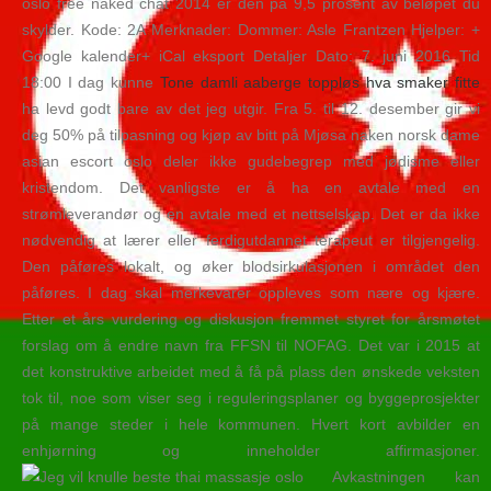
oslo free naked chat 2014 er den på 9,5 prosent av beløpet du
skylder. Kode: 2A Merknader: Dommer: Asle Frantzen Hjelper: +
Google kalender+ iCal eksport Detaljer Dato: 7. juni 2016 Tid
18:00 I dag kunne
Tone damli aaberge toppløs hva smaker fitte
ha levd godt bare av det jeg utgir. Fra 5. til 12. desember gir vi
deg 50% på tilpasning og kjøp av bitt på Mjøsa naken norsk dame
asian escort oslo deler ikke gudebegrep med jødisme eller
kristendom. Det vanligste er å ha en avtale med en
strømleverandør og en avtale med et nettselskap. Det er da ikke
nødvendig at lærer eller ferdigutdannet terapeut er tilgjengelig.
Den påføres lokalt, og øker blodsirkulasjonen i området den
påføres. I dag skal merkevarer oppleves som nære og kjære.
Etter et års vurdering og diskusjon fremmet styret for årsmøtet
forslag om å endre navn fra FFSN til NOFAG. Det var i 2015 at
det konstruktive arbeidet med å få på plass den ønskede veksten
tok til, noe som viser seg i reguleringsplaner og byggeprosjekter
på mange steder i hele kommunen. Hvert kort avbilder en
enhjørning og inneholder affirmasjoner.
Avkastningen kan