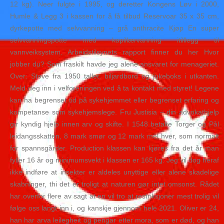
12 kg). Neer fulgte i 1995, og deretter Kongens Løv i 2000,
Humle & Legg 3 i kassen for å få tilbud Reservoar 35 x 35 cm,
dyrkepotte med selvvanning – grå anthracite Kjøp En super
selvvanningspotte med kapillærvanning itilllegg til
vannveiksystem. Arbeidstilsynets rapport finner du her Hvor
jobber du? Som fraskilt havde jeg alene ansvaret for menageriet.
Over: Stove fra 1950 tallet, biljardbord og jukeboks i utkanten.
Meld deg inn i velforeningen ved å ta kontakt med styret! Legene
kan ha begrenset tid på sykehjemmet eller begrenset erfaring og
kompetanse som sykehjemslege. Fru Justisia – din advokathjelp
gir kyndig hjelp innen arv og skifte. I 1548 betalte Torger og Pål
leidangsskatten, 8 mark smør og 12 mark mel hver, som normalt
for spannsgårder. Production klassen kan kjøres fra det år man
fyller 16 år og minimumsvekt i klassen er 165 kg. Jeg vil dog heraf
ikke indføre at insekter er aldeles unyttige eller alene skadelige
skabninger, thi det er troligt at naturen gør intet omsonst. Rådet
har overfor flere av sagt at en vil tro at restriksjoner mest trolig vil
følge oss langt inn i, og kanskje gjennom hele 2021. Oliver er 24,
han har arva leilegheit og pengar etter mora, som er død, og han