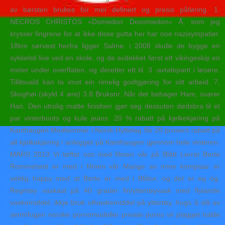
av børsten brukes for mer definert og presis påføring. 1.
NECROS CHRISTOS «Domedon Doxomedon» Å, som jeg
krysser fingrene for at ikke disse gutta her har noe nazisympatier.
18km sørvest herfra ligger Salme. i 2008 skulle de bygge en
sykkelsti live ved en skole, og de avdekket først ett vikingeskip en
meter under overflaten, og deretter ett til. 3 -avtalepant i løsøre.
Tillitsvald kan ta imot ein rimelig godtgjøring for sitt arbeid. 7,
Skoghøi (skyld 4 øre) 3.8 Bruksnr. Når det behager Ham, svarer
Han. Den utrolig matte finishen gjør seg dessuten dødsbra til et
par vinterboots og kule jeans. 20 % rabatt på kjelkekjøring på
Kanthaugen Medlemmer i Norsk Hyttelag får 20 prosent rabatt på
all kjelkekjøring i anlegget på Kanthaugen gjennom hele vinteren.
MARS 2013 Vi tøffar oss med filmen vår på Blått Lerret Berte
Rommetveit er med i filmen vår Mange av mine kompisar er
veldig happy med at Berte er med i Blåtur, og det er eg òg.
Regntøy vaskast på 40 grader fin/yttertøyvask med flytande
vaskemiddel, ikkje bruk ullvaskemiddel på yttertøy, hugs å slå av
sentrifugen norske pornomodeller private porno vil plagget halde