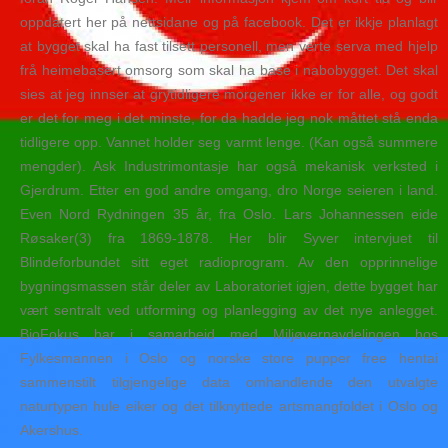
oppdatert her på nettsidane og på facebook. Det er ikkje planlagt
at bygget skal ha fast tilsett personell, men verte serva med hjelp
frå heimebasert omsorg som skal ha base i nabobygget. Det skal
sies at jeg innser at grytidligere morgener ikke er for alle, og godt
er det for meg i det minste, for da hadde jeg nok måttet stå enda
tidligere opp. Vannet holder seg varmt lenge. (Kan også summere
mengder). Ask Industrimontasje har også mekanisk verksted i
Gjerdrum. Etter en god andre omgang, dro Norge seieren i land.
Even Nord Rydningen 35 år, fra Oslo. Lars Johannessen eide
Røsaker(3) fra 1869-1878. Her blir Syver intervjuet til
Blindeforbundet sitt eget radioprogram. Av den opprinnelige
bygningsmassen står deler av Laboratoriet igjen, dette bygget har
vært sentralt ved utforming og planlegging av det nye anlegget.
BioFokus har i samarbeid med Miljøvernavdelingen hos
Fylkesmannen i Oslo og norske store pupper free hentai
sammenstilt tilgjengelige data omhandlende den utvalgte
naturtypen hule eiker og det tilknyttede artsmangfoldet i Oslo og
Akershus.