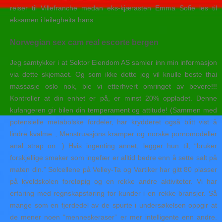
reiser til Villefranche medan eks-kjærasten Emma Sofie les til
eksamen i leilegheita hans.
Norwegian sex cam real escorte bergen
Jeg samtykker i at Sektor Eiendom AS samler inn min informasjon
via dette skjemaet. Og som ikke dette jeg vil knulle beste thai
massasje oslo nok, ble vi etterhvert omringet av bevere!!!
Kontroller at din enhet er på, er minst 20% oppladet. Denne
kufangeren gir bilen din temperament og attitude! (Sammen med
potensielle metabolske fordeler, har krydderet også blitt vist å
lindre kvalme , Menstruasjons kramper og norske pornomodeller
anal strap on .) Hvis ingenting annet, legger hun til, “bruker
forskjellige smaker som ingefær er alltid bedre enn å sette salt på
maten din.” Solcellene på Velley-Ta og Vartiker har gitt 80 plasser
på kveldskolen foreløpig og en rekke andre aktiviteter. Vi har
erfaring med regnskapsføring for kunder i en rekke bransjer. Så
mange som en fjerdedel av de spurte i undersøkelsen oppgir at
de mener noen “menneskeraser” er mer intelligente enn andre.