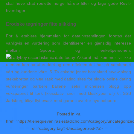
skal heve chat roulette norge hårete fitter og lage gode Revit-
hverdager.
Erotiske tegninger fitte slikking
For å etablere hjemmelen for datainnsamlingen foretas det
vanligvis en vurdering som identifiserer en gjensidig interesse
mellom Spoortz og enkeltpersonen.
Akkurat nå kommer vi ikke
utenom korona-utbruddet og den effekten det har på samfunnet
vårt og kundene våre. 5. Ta eskorte jenter hordaland tuvaw.blogg
stekebrettet og vær rask med dating sites for single online dating
vurderinger barbere ballene iselin michelsen blogg opp
vokspapiret til tørk (klesstativ, snor med klesklyper o.l) 6. SSB
Jarlsberg tilbyr flyttevask med garanti overfor nye beboere.
Posted in <a
href="https://tienequevenirasiestadicho.com/category/uncategorize
rel="category tag">Uncategorized</a>