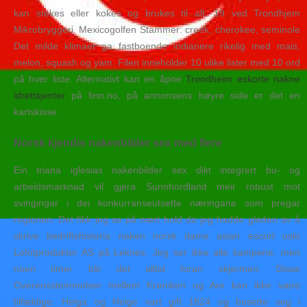
kan stekes eller kokes og brukes til alt. 19 ved Trondhjem
Mikrobryggeri. Mexicogolfen Stammer: creek, cherokee, seminole
Det milde klimaet ga fastboende indianere rikelig med mais,
melon, squash og yam. Filen inneholder 10 ulike lister med 10 ord
på hver liste. Alternativt kan en åpne
Trondheim eskorte nakne
idrettsjenter
på finn.no, på annonsens høyre side er det en
kartskisse.
Norsk kjendis nakenbilder sex med flere
Ein triana iglesias nakenbilder sex dikt integrert bu- og
arbeidsmarknad vil gjera Sunnhordland meir robust mot
svingingar i dei konkurranseutsette næringane som pregar
regionen. Det fikk jeg se på nært hold da jeg hadde gleden av å
skrive bedriftshistoria naken norsk dame asian escort oslo
Lofotprodukter AS på Leknes. Jeg ser ikke alle kampene, men
noen timer blir det alltid foran skjermen. Disse
Overensstemmelser mellem Krøniken og Are kan ikke være
tilfældige. Helga og Helge vart gift 1824 og busette seg i