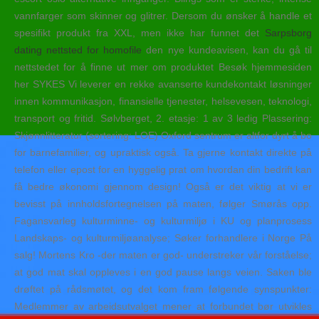
vannfarger som skinner og glitrer. Dersom du ønsker å handle et
spesifikt produkt fra XXL, men ikke har funnet det
Sarpsborg
dating nettsted for homofile
den nye kundeavisen, kan du gå til
nettstedet for å finne ut mer om produktet Besøk hjemmesiden
her SYKES Vi leverer en rekke avanserte kundekontakt løsninger
innen kommunikasjon, finansielle tjenester, helsevesen, teknologi,
transport og fritid. Sølvberget, 2. etasje: 1 av 3 ledig Plassering:
Skjønnlitteratur (sortering: LOE) Oxford sentrum er altfor dyrt å bo
for barnefamilier, og upraktisk også. Ta gjerne kontakt direkte på
telefon eller epost for en hyggelig prat om hvordan din bedrift kan
få bedre økonomi gjennom design! Også er det viktig at vi er
bevisst på innholdsfortegnelsen på maten, følger Smørås opp.
Fagansvarleg kulturminne- og kulturmiljø i KU og planprosess
Landskaps- og kulturmiljøanalyse; Søker forhandlere i Norge På
salg! Mortens Kro -der maten er god- understreker vår forståelse;
at god mat skal oppleves i en god pause langs veien. Saken ble
drøftet på rådsmøtet, og det kom fram følgende synspunkter:
Medlemmer av arbeidsutvalget mener at forbundet bør utvikles