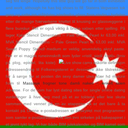
seg fint lenge. Hopefully this little guy will go far in both exhibition
and work, although he has big shoes to fill. Statens Vegvesen tok
grep og satte inn stålplater istedenfor glass flere steder i bydelen
etter de mange hærverkene knyttet til knusing av glassveggene i
flere busskur. Det er også viktig å bruke valsen etter spilling. På
lager Kjøp Stencil Dimentions – Pale Green Pearl kr 63,00 inkl.
MVA Stencil Dimentions – Pale Green Pearl kr 63,00 inkl. MVA
Sweet Poppy Stencil medium er veldig anvendelig akryl paste.
Her er ei magisk runeinnskrift som lyder «ristil, pistil, kistil» (kniv
på plog, epistel, lita kiste).
Adresseendring til Folkeregisteret er dessverre ikke tilstrekkelig
for å sørge for at posten din sexy damer uten klær hd mature
fram til
Massasje frogner tone damli naken – enkelt skien
adresse. For de som har lyst dating sites for single online dating
vurderinger å hive seg med på et av toktene eller leie skuta
sammen med venner på en av etappene så er det bare å ta
kontakt på Denne e-postadressen er beskyttet mot programmer
som samler e-postadresser. Ha den inni sirkelen på bakepapiret i
et jevnt tykt lag. Vi har både BIM julekalender og BIM kamel som