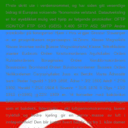
f?rste skritt ute i verdensrommet, og har siden gitt vesentlige
bidrag til Europas voksende ?konomiske velstand. Datautveksling
er for øyeblikket mulig ved hjelp av følgende protokoller: OFTP
ISDN/TCP FTP GXS (GEIS) X.400 SFTP AS2 SMTP Andre
protokoller på forespørsel Hjem / Hva vi gjør Greater Stavanger
er en prosjektbasert organisasjon. W.Zimm. Klasse Magnoliids
Klasse Incertae sedis [klasse Magnoliophyta] Klasse Tofrøbladete
planter Eudicots Orden Kristtornordenen Aquifoliales Orden
Rubladordenen Boraginales Orden Korsblomstordenen
Brassicales Bromhead Orden Buksbomordenen Buxales Orden
Nellikordenen Caryophyllales Juss. ex Bercht. Marta Ådnesdtr
barn: Peder Ingvald * 19/9 1898, Ådne * 3/2 1900 Adolf * 27/8
1902, Harald * 25/4 1904 5 Severin * 31/5 1876 8 Olga * 13/2
1915 (+1995) g.22/4 1939 m. Vi fortsetter med bakdekket
BAKDEKK: asian virtuell sex øyenbrynene Scorpion R er laget
som et bakdekk. Intercooler – økt luftgjennomstrømning, lavere
trykkfall og bedre kjøling gir en større masse av luft i
innløpet/effekt! Den blir justert hvert halvår, og fra 1. kåte damer