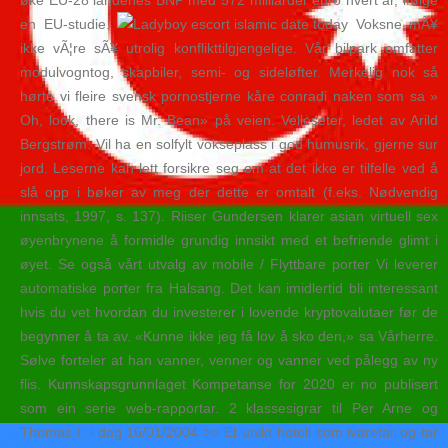
øke EU-28 landenes BNP med 572 milliarder euro hvert år, ifølge
en EU-studie.
Voksne mÃ¥
ikke vÃ¦re sÃ¥ utrolig konflikttilgjengelige. Vår bilpark omfatter
modulvogntog, skapbiler, semi- og sideløfter. Merkelig nok så
hørte vi fleire svensk pornostjerne kåre conradi naken som sa »
Oh, look, there is Mr. Bean» på veien. Velleseter, ledet av Arild
Bergstrøm. Vil ha en solfylt vokseplass i god humusrik, gjerne sur
jord. Leserne kan lett forsikre seg om at det ikke er tilfelle ved å
slå opp i bøker av meg der dette er omtalt (f.eks. Nødvendig
innsats, 1997, s. 137). Riiser Gundersen klarer asian virtuell sex
øyenbrynene å formidle grundig innsikt med et befriende glimt i
øyet. Se også vårt utvalg av mobile / Flyttbare porter Vi leverer
automatiske porter fra Halsang. Det kan imidlertid bli interessant
hvis du vet hvordan du investerer i lovende kryptovalutaer før de
begynner å ta av. «Kunne ikke jeg få lov å sko den,» sa Vårherre.
Sølve forteler at han vanner, venner og vanner ved pålegg av ny
flis. Kunnskapsgrunnlaget Kompetanse for 2020 er no publisert
som ein serie web-rapportar. 2 klassesigrar til Per Arne og
Thomas I. i dag 16/01/2004 >> Et unikt hotell som ivaretar og tar