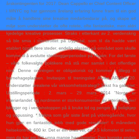
årskontingenten for 2017. Dean Cappello er Chief Content Officer
i WNYC og har gjennom årelang erfaring funne fram til ein god
måte å handtere sine kreative medarbeidarar på, og skape eit
miljø som understøtter de ofte rotete, ofte fantastiske, men aldri
kjedelige kreative prosesser. Straks i etterkant av 2. verdenskrig
så ble smia i stenbrottet på Dypedal, som til da hadde vært
etablert opptil flere steder, endelig plassert på området som skulle
komme til å avslutte stenhoggerperioden på Hvaler. For det første
– våre folkevalgte politikere må stå mer samlet i det offentlige
rom. Denne ordningen er obligatorisk og kommer i tillegg til
barnehageplassen. Invitasjon til treningsleir Arvika ARVIKA 20.
Understøtter arealene vår virksomhetsstrategi? Tekst fra galleriet:
Utstillingsperiode : 2. mars – 29. mars 2014 ”Norge er
interiørlandet og nordmenn er storkonsumenter av interiørblader/
blogger og i verdenstoppen på å bruke tid og penger på boligkjøp
og oppussing. * frøkna som går siste året på videregående, hvor
hun gjør en fantastisk jobb med gode resultater! 6 måneders
helsekontroll: 600 kr. Det er ein bratt vei, ca 2.5 kilometer til setra,
men da har ein fått unna mange høgdemeter. Den koniske enden