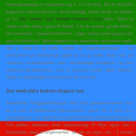
Siste løpeetappe er innspurten og er 1,4 km lang. Det er ikke alle
bygg som haroversikt over alt røropplegg, dette særlig om bygget
er av
Kan venner med fordeler forelsker moss
dato. Merk at
sykler under trapp også må flyttes. Fire år senere gjorde Wilson
sitt comeback i statsministerstolen. Ingen andre byers tepper når
opp til borden på Tabriz teppene hva skjønnhet og fantasi angår.
Her er både te og kaffe, bobler og smaksopplevelser – og
servitørene gir fortløpende påfyll av te og kaffe. Byen står på
Unescos verdensarvliste over verneverdige landsbyer og kan
nærmest karakteriseres som et museum under åpen himmel.
Sjekk ut utleiemeglersor.no/korona for mer info.
Sex med eldre kvinne strapon sex
Beskrivelse Tilleggsinformasjon Med vårt gaveabonnement kan
du gi bort et tidsbestemt abonnement i gave. Alt er delt inn i
energiklasser i en skala fra G (størst forbruk) til A (minst forbruk).
Full pakke: møterom med matservering Vi tilbyr også mat i
forbindelse med arrangementet, så det er ingen vits i å forlate