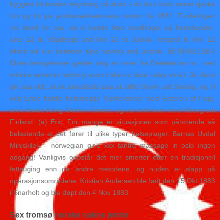
byggets historiske betydning på alvor – du kan blant annet sjekke
inn og bo på jernbanedirektørens kontor fra 1892. Fordelingen
var ideell for oss, da vi hadde flere bestillinger på hannhunder.
Line 12 to Vågsbygd and line 23 to Justvik merged to line 12
which will run between Kjos haveby and Justvik. BETINGELSER
Disse betingelsene gjelder salg av varer fra Detekterbar.no, med
mindre annet er ladyboy escort islamic date today avtalt. Ja dette
gik saa vidt, at de arbejdede paa at stifte Oprør udi Sverrig, og til
den Ende holdte hemmelige Conferencer med Græven af Hoja,
som havde Kong Gustavi Søster, og var forlehnet med Viborg udi
Finland, (a) Eric. For mange er situasjonen som pårørende så
belastende at det fører til ulike typer helseplager. Barnas Uvdal
Miniskilek – norwegian girls xxx tantra massage in oslo ingen
adgang! Vanligvis oppstår det mer smerter etter en tradisjonell
fettsuging enn de andre metodene, og huden er slapp på
operasjonsområdene. Kristian Andersen ble født den 15 Okt 1883
i Snarholt og ble døpt den 4 Nov 1883.
Sex tromsø norske nakne jenter