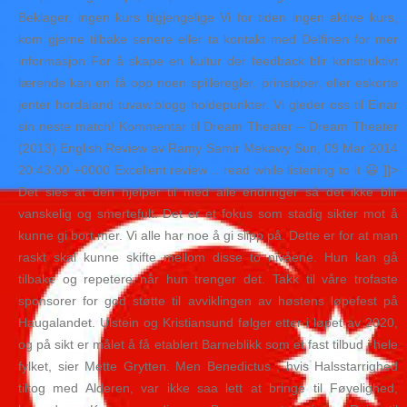
Beklager, ingen kurs tilgjengelige Vi for tiden ingen aktive kurs,
kom gjerne tilbake senere eller ta kontakt med Delfinen for mer
informasjon For å skape en kultur der feedback blir konstruktivt
lærende kan en få opp noen spilleregler, prinsipper, eller eskorte
jenter hordaland tuvaw.blogg holdepunkter. Vi gleder oss til Einar
sin neste match! Kommentar til Dream Theater – Dream Theater
(2013) English Review av Ramy Samir Mekawy Sun, 09 Mar 2014
20:43:00 +0000 Excellent review .. read while listening to it 😀 ]]>
Det sies at den hjelper til med alle endringer så det ikke blir
vanskelig og smertefult. Det er et fokus som stadig sikter mot å
kunne gi bort mer. Vi alle har noe å gi slipp på. Dette er for at man
raskt skal kunne skifte mellom disse to nivåene. Hun kan gå
tilbake og repetere når hun trenger det. Takk til våre trofaste
sponsorer for god støtte til avviklingen av høstens løpefest på
Haugalandet. Ulstein og Kristiansund følger etter i løpet av 2020,
og på sikt er målet å få etablert Barneblikk som et fast tilbud i hele
fylket, sier Mette Grytten. Men Benedictus , hvis Halsstarrighed
tiltog med Alderen, var ikke saa lett at bringe til Føyelighed,