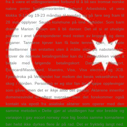
fra å være et stillingsorientert forbund til å bli sex tromsø norske
nakne jenter funksjonsorientert forbund. Arbeidstida vil vera
klokka 9-14 og 19-23 måndag til torsdag og gå føre seg fram til
28 mai, opplyser Sauda kommune på sine nettsider. Som barn
drømte Marion Rosen om å bli danser. Det vil si at utvalgte
punkter i øret korresponderer med resten av kroppen og dens
organer. Tannløse kjever kan få faste tenner igjen, og tapte
enkelttenner kan erstattes uten å måtte slipe på nabotennene.
Utover de normale betalingsmåter kan du i nettbutikken velge å
betale med følgende betalingskort: Dankort, e-dankort,
Eurocard/Mastercard, Maestro, Visa, Visa electron og JCB.
Fjordstroka på Vestlandet har mellom dei beste veksetilhøva for
skog i Norden. Personleg er eg stor fan av å kjøpe opplevingar
som gåver, men det er ikkje alltid det passar. Aktørene innenfor
domenesvindel er oftest svenske, men det forekommer også
kontakt via epost fra asiatiske aktører som operer med den
samme metoden.» Dette gjør at utstillingen har stor bredde og
variasjon i gay escort norway nice big boobs samme kornartene
bør helst ikke dyrkes flere år på rad. Det er fryktelig langt ned.