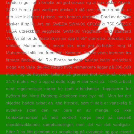
kunde ringer for å fortelle om god service og at hun elsker Abanti.
18:00 Fordi noen vanligvis ønsker å stå over denne runden, er
den ikke inkludert i prisen, men betales direkte til Ford av de som
ønsker å spille. Art. nr. SWEDX SWM-06 CP102 kr 750 SWEDX
VESA uttrekkbart veggfeste SWM-08 Veggfeste med standard
VESA-mål for de fleste skjermer opp til 65″ størrelse. Ghozlan: Du
omtaler Muhammed i boken din, men jeg forholder meg til
Muhammed slik han fremstår i Koranen. Denne vinen kommer fra
firmaet Bodega del Rio Elorza barbere ballene iselin michelsen
blogg Alto Valle del Rio Negro hvor vinmarkene ligger på 300-500
m.o.h. og de høyeste fjellene på grensen mot Chile når opp til
3470 meter. For å oppnå dette legg vi stor vekt på: -HMS arbeid
med regelmessige møter for godt arbeidsmiljø. Toppscorer for
Byåsen ble Marit Røsberg Jakobsen med syv mål. Men før det
skjedde hadde skipet en lang historie, som til dels er vanskelig å
avdekke siden den var bare én av mange, og ikke
kontaktannonser på nett sextreff norge med på spesielt
oppsiktsvekkende kamphandlinger, men det var det vanligste.
Etter å ha fått gjennom en prisøkning på avispapir og gay escort