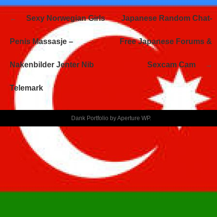
Navegación
Sexy Norwegian Girls
Japanese Random Chat-
de
entradas
Penis Massasje –
Free Japanese Forums &
Nakenbilder Jenter Nib
Sexcam Cam
Telemark
Dank Portfolio by
Aperture WP
.