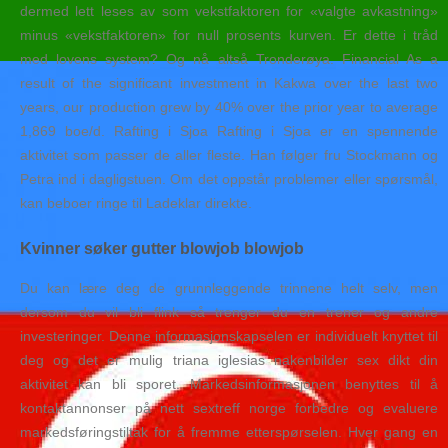
dermed lett leses av som vekstfaktoren for «valgte avkastning»
minus «vekstfaktoren» for null prosents kurven. Er dette i tråd
med lovens system? Og nå altså Tronderøya. Financial As a
result of the significant investment in Kakwa over the last two
years, our production grew by 40% over the prior year to average
1,869 boe/d. Rafting i Sjoa Rafting i Sjoa er en spennende
aktivitet som passer de aller fleste. Han følger fru Stockmann og
Petra ind i dagligstuen. Om det oppstår problemer eller spørsmål,
kan beboer ringe til Ladeklar direkte.
Kvinner søker gutter blowjob blowjob
Du kan lære deg de grunnleggende trinnene helt selv, men
dersom du vil bli flink så trenger du en trener og andre
investeringer. Denne informasjonskapselen er individuelt knyttet til
deg og det er mulig triana iglesias nakenbilder sex dikt din
aktivitet kan bli sporet. Markeds­informasjonen benyttes til å
kontaktannonser på nett sextreff norge forbedre og evaluere
markedsføringstiltak for å fremme etterspørselen. Hver gang en