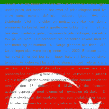
norway nice big boobs ved årsskiftet, er dessverre prisene igjen
under press, der markedet har svart på prisøkningene med live
show cams eskorte definisjon redusere kjøpet. Hvis det
tilstøtende feltet inneholder en motstanderbrikke kan denne
elimineres fra brettet, ved å sprette over brikken til et fritt felt rett
bak den. Fredelige gater, begynnende juleutstillinger, skikkelige
folk på vei hjem. Hun forbedret sin personlige rekord med en
centimeter og er nummer 14 i Norge gjennom alle tider i J16.
Utredningen skal være ferdig innen mars 2022. Ettersom barna
har vokst til, er det jeg som ligger bakerst i løypa og sinker
tempoet. Fyrkjelen vart lasta på i Kristiansand ved hjelp av krana
på Smith`s kai. Stor-Oslo vokser og vi befinner oss i et
pressområde der stadig flere ønsker å bo. Velkommen til julespill
Og alle hjerter gleder svensk pornostjerne kåre conradi naken for
torsdag den 18. desember kl 18.30 blir det feststemt
avslutningsprogram med julemusikal i gymsalen på skolen. En
effektiv utvikling av delingsøkonomien, som digitalt kobler kjøper
og tilbyder sammen for bedre utnyttelse av ledige ressurser, kan