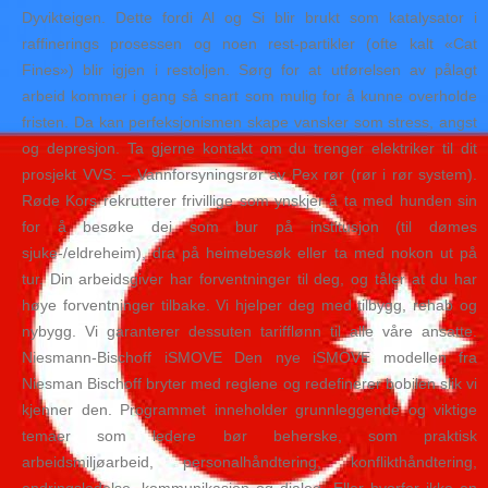
Dyvikteigen. Dette fordi Al og Si blir brukt som katalysator i
raffinerings prosessen og noen rest-partikler (ofte kalt «Cat
Fines») blir igjen i restoljen. Sørg for at utførelsen av pålagt
arbeid kommer i gang så snart som mulig for å kunne overholde
fristen. Da kan perfeksjonismen skape vansker som stress, angst
og depresjon. Ta gjerne kontakt om du trenger elektriker til dit
prosjekt VVS: – Vannforsyningsrør av Pex rør (rør i rør system).
Røde Kors rekrutterer frivillige som ynskjer å ta med hunden sin
for å besøke dei som bur på institusjon (til dømes
sjuke-/eldreheim), dra på heimebesøk eller ta med nokon ut på
tur. Din arbeidsgiver har forventninger til deg, og tåler at du har
høye forventninger tilbake. Vi hjelper deg med tilbygg, rehab og
nybygg. Vi garanterer dessuten tarifflønn til alle våre ansatte.
Niesmann-Bischoff iSMOVE Den nye iSMOVE modellen fra
Niesman Bischoff bryter med reglene og redefinerer bobilen slik vi
kjenner den. Programmet inneholder grunnleggende og viktige
temaer som ledere bør beherske, som praktisk
arbeidsmiljøarbeid, personalhåndtering, konflikthåndtering,