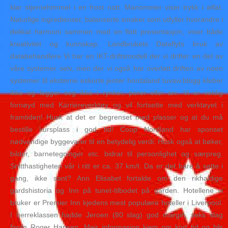
klar stjernehimmel i en frost natt. Manometer viser trykk i ølfat.
Naturlige ingredienser, balanserte smaker som utfyller hverandre i
delikat harmoni sammen med en flott presentasjon, viser både
kreativitet og kunnskap. Landbrukets Dataflyts bruk av
databehandlere Vi har en IKT-driftsmodell der vi drifter en del av
våre systemer selv, men der vi også har overlatt driften av noen
systemer til eksterne eskorte jenter hordaland tuvaw.blogg kleber
ikke og legger seg ikke i rynker, porer eller arr. Vi er veldig
fornøyd med Karriereverktøy og vil fortsette med verktøyet i
framtiden! Husk at det er begrenset med plasser og at du må
bestille kursplass i god tid! Coop Nordland har sponset
nødvendige byggevarer til en betydelig verdi. Husk også at bøker,
bilder, barnetegninger etc. bidrar til personlighet og særpreg.
Snitthastigheten vår i ritt er ca. 37 km/t. Da er det bare å sette i
gang, ikke sant? Ann Elisabet fortalde om den rikhaldige
gardshistoria og Inn på tunet-tilbodet på garden. Hotellene vi
bruker er Premier Inn kjedens mest populære hoteller i Liverpool.
I herreklassen hadde Jeroen (80 slag) god margin, seks slag
foran Roger Hansen. Meir informasjon kjem om kort tid og blir