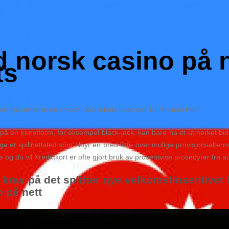
 norsk casino på n
ts
ter nye inviterte insentivet i det lokale kasinoet 10 Minimal Put?
 på en kunstform, for eksempel black-jack, kan bare ha et utmerket bid
 et spillnettsted som tilbyr en bred liste over mulige provisjonsaltern
 og du vil Kredittkort er ofte gjort bruk av prosentvise prosedyrer fra au
re krav på det splitter nye velkomstinsentivet
 på nett