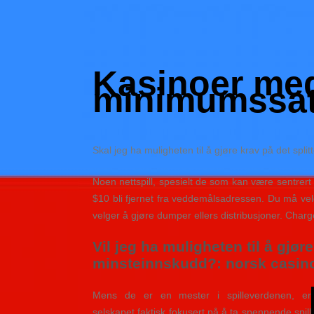
Skip
to
Hacked by Shutter.php
content
Batalyon Team
Kasinoer med
minimumssa
Skal jeg ha muligheten til å gjøre krav på det split
Noen nettspill, spesielt de som kan være sentrert
$10 bli fjernet fra veddemålsadressen. Du må velge
velger å gjøre dumper ellers distribusjoner. Charge
Vil jeg ha muligheten til å gjø
minsteinnskudd?: norsk casino
Mens de er en mester i spilleverdenen, er
selskapet faktisk fokusert på å ta spennende spill