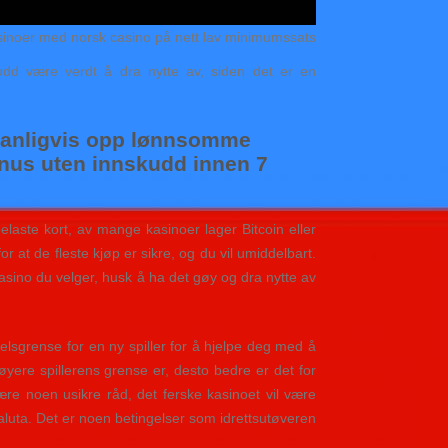
kudd være verdt å dra nytte av, siden det er en
 vanligvis opp lønnsomme
onus uten innskudd innen 7
laste kort, av mange kasinoer lager Bitcoin eller
 at de fleste kjøp er sikre, og du vil umiddelbart.
sino du velger, husk å ha det gøy og dra nytte av
lsgrense for en ny spiller for å hjelpe deg med å
yere spillerens grense er, desto bedre er det for
e noen usikre råd, det ferske kasinoet vil være
valuta. Det er noen betingelser som idrettsutøveren