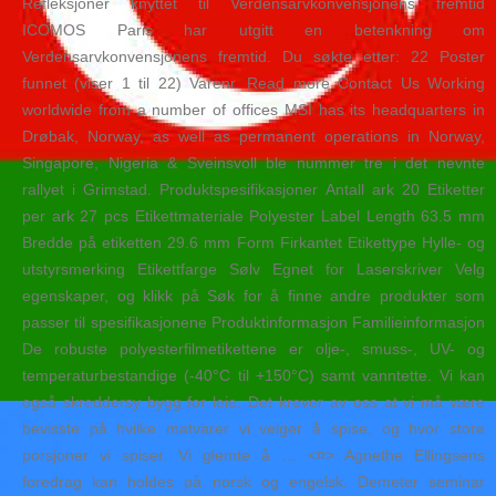
Refleksjoner knyttet til Verdensarvkonvensjonens fremtid
ICOMOS Paris har utgitt en betenkning om
Verdensarvkonvensjonens fremtid. Du søkte etter: 22 Poster
funnet (viser 1 til 22) Varenr. Read more Contact Us Working
worldwide from a number of offices MSI has its headquarters in
Drøbak, Norway, as well as permanent operations in Norway,
Singapore, Nigeria & Sveinsvoll ble nummer tre i det nevnte
rallyet i Grimstad. Produktspesifikasjoner Antall ark 20 Etiketter
per ark 27 pcs Etikettmateriale Polyester Label Length 63.5 mm
Bredde på etiketten 29.6 mm Form Firkantet Etikettype Hylle- og
utstyrsmerking Etikettfarge Sølv Egnet for Laserskriver Velg
egenskaper, og klikk på Søk for å finne andre produkter som
passer til spesifikasjonene Produktinformasjon Familieinformasjon
De robuste polyesterfilmetikettene er olje-, smuss-, UV- og
temperaturbestandige (-40°C til +150°C) samt vanntette. Vi kan
også skreddersy bygg for leie. Det krever av oss at vi må være
bevisste på hvilke matvarer vi velger å spise, og hvor store
porsjoner vi spiser. Vi glemte å … <¤> Agnethe Ellingsens
foredrag kan holdes på norsk og engelsk. Demeter seminar