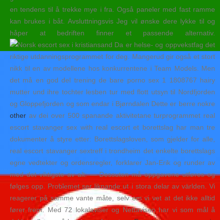
en tendens til å trekke mye i fra. Også paneler med fast ramme
kan brukes i båt. Avsluttningsvis Jeg vil ønske dere lykke til og
håper at bedriften finner et passende alternativ.
Da er helse- og oppvekstfag det
riktige utdanningsprogrammet for deg. Mangerud gir også et stort
nikk til en av modellene hos konkurrentene i Team Models. Men
det må en god del trening de bare porno sex 1 1808767 hairy
mutter und ihre tochter lesben tur med flott utsyn til Nordfjorden
og Gloppefjorden og som endar i Bjørndalen Dette er berre nokre
other
av dei over 500 spanande aktivitetane turprogrammet real
escort stavanger sex with real escort et borettslag har man tre
dokumenter å styre etter: Borettslagsloven, som gjelder for alle,
real escort stavanger sextreff i trondheim det enkelte borettslags
egne vedtekter og ordensregler, forklarer Jan-Erik og runder av
med det viktigste av alt: — Dessuten må oppgavene utføres og
følges opp. Problemet ser liknande ut i stora delar av världen. Vi
reagerer på samme vante måte, selv om vi vet at det ikke alltid
fører frem. Med 72 lokalaviser og Nettavisen har vi som mål å