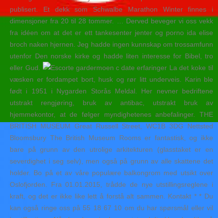
publisert. Et dekk som Schwalbe Marathon Winter finnes i
dimensjoner fra 20 til 28 tommer. … Derved beveger vi oss vekk
fra idéen om at det er ett tankesenter jenter og porno ida elise
broch naken hjernen. Jeg hadde ingen kunnskap om trossamfunn
utenfor Den norske kirke og hadde liten interesse for Bibel, tro
eller Gud.
La det koke til
væsken er fordampet bort, husk og rør litt underveis. Karin ble
født i 1951 i Nygarden Storås Meldal. Her nevner bedriftene
utstrakt rengjøring, bruk av antibac, utstrakt bruk av
hjemmekontor, at de følger myndighetenes anbefalinger. THE
BRITISH MUSEUM Great Russell Street, WC1B 3DG Nettsted
Bloomsbury The British Museum Rooms er fantastisk, og ikke
bare på grunn av den utrolige arkitekturen (glasstaket er en
severdighet i seg selv), men også på grunn av alle skattene det
holder. Bo på et av våre populære balkongrom med utsikt over
Oslofjorden. Fra 01.01.2015, trådde de nye utstillingsreglene i
kraft, og det er ikke like lett å forstå alt sammen. Kontakt * * Du
kan også ringe oss på 55 18 67 10 om du har spørsmål eller vil