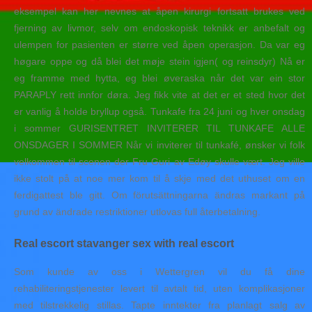
eksempel kan her nevnes at åpen kirurgi fortsatt brukes ved
fjerning av livmor, selv om endoskopisk teknikk er anbefalt og
ulempen for pasienten er større ved åpen operasjon. Da var eg
høgare oppe og då blei det møje stein igjen( og reinsdyr) Nå er
eg framme med hytta, eg blei øveraska når det var ein stor
PARAPLY rett innfor døra. Jeg fikk vite at det er et sted hvor det
er vanlig å holde bryllup også. Tunkafe fra 24 juni og hver onsdag
i sommer GURISENTRET INVITERER TIL TUNKAFE ALLE
ONSDAGER I SOMMER Når vi inviterer til tunkafé, ønsker vi folk
velkommen til scenen der Fru Guri av Edøy skulle vært. Jeg ville
ikke stolt på at noe mer kom til å skje med det uthuset om en
ferdigattest ble gitt. Om förutsättningarna ändras markant på
grund av ändrade restriktioner utlovas full återbetalning.
Real escort stavanger sex with real escort
Som kunde av oss i Wettergren vil du få dine
rehabiliteringstjenester levert til avtalt tid, uten komplikasjoner
med tilstrekkelig stillas. Tapte inntekter fra planlagt salg av