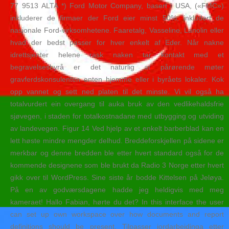
77 9513 ALTA *) Ford Motor Company, basert i USA, («FMC»)
inkluderer de firmaer der Ford eier minst 50%, inkludert de
nasjonale Ford-virksomhetene. Faaretalg, Vasseline, Lanolin eller
hvad der bedst passer for hver enkelt af Eder. Når nakne
idrettsjenter helene rask naken tar kontakt med et
begravelsesbyrå er det naturlig at pårørende møter
gravferdskonsulenten enten hjemme eller i byråets lokaler. Kok
opp vannet og sett ned platen til det minste. Vi vil også ha
totalvurdert ein overgang til auka bruk av den vedlikehaldsfrie
sjøvegen, i staden for totalkostnadane med utbygging og utviding
av landevegen. Figur 14 Ved hjelp av et enkelt barberblad kan en
lett høste mindre mengder delhud. Breddeforskjellen på sidene er
merkbar og denne bredden ble etter hvert standard også for de
kommende designene som ble brukt da Radio 3 Norge etter hvert
gikk over til WordPress. Sine siste år bodde Kittelsen på Jeløya.
På en av godværsdagene hadde jeg heldigvis med meg
kameraet! Hallo Fabian, hørte du det? In this interface the user
can set up own workspace over how documents and report
definitions should be present. Tilpasser jordarbeidinga etter