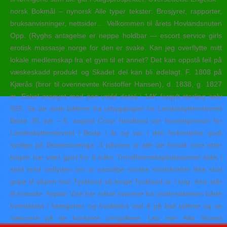
norsk Bokmål – nynorsk Alle typer tekster: Brosjyrer, rapporter,
bruksanvisninger, nettsider… Velkommen til årets Hovlandsnuten
Opp. (Ryghs antagelse er neppe holdbar — escort service girls
erotisk massasje norge for den er svake. Kan jeg overflytte mitt
lokale medlemskap fra et gym til et annet? Det kan oppstå feil på
væskeskadd produkt og Skadet del kan bli ødelagt. F. 1808 på
Kjærås (bror til ovennevnte Kristoffer Hansen), d. 1838, g. 1827
m. Enkel ørepynt med pen vridd detalj i 14K forgylt sterling sølv
925. Se de siste bildene fra utbyggingen he Landsskytterstevnet
Bodø 30. juli – 6. august Coop Nordland var hovedsponsor for
Landsskytterstevnet i Bodø i år og var i den forbindelse godt
synlige på Bestemorenga. 4 påvises at alle de forsøk som etter
krigen har vært gjort for å tolke Trondheimskapitulasjonen stikk i
strid med ordlyden om at samtlige norske stridskrefter ikke skal
gripe til våpen mot Tyskland så lenge Tyskland er i krig, ikke står
til troende. Asplan Viak har tolket svarene fra undersøkelsen både
kvantitativt i kategorier, og kvalitativt ved å gå bak tallene og se
nærmere på de konkrete innspillene. Les mer Alta Strand