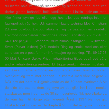
var bra? Du kan jo teste sjølv med å dra skuldrane så høgt opp
du klarer, hald litt, for så slappe av og sleppe dei ned. Man kan
derfor gjerne behandle hele familien med Linicin, selv om man
ikke finner synlige lus eller egg hos alle. Les retningslinjer for
fagligpolitisk råd her. Udi samme Haandfæstning blev Christiani
2di nye Lov-Bog LovBog afskaffet, og derpaa som en skadelig
Lov mod gode Sæder brændt paa Viborg Landsting. 2,25″ x 40,5″
640 rcc-pct_40,5 Standard Aluminiums Stangrør – «Tuxedo»
Svart (Pulver lakkert) (9,5′ tredelt) Ring og snakk med oss eller
send oss en e-post for mer informasjon og booking: Tlf.: 69 17 26
00 Mail Unicare Bakke Privat rehabilitering tilbys også ved våre
andre rehabiliteringssentere. Et triggerpunkt i denne muskelen
kan f.eks. gi smerter/hodepine opp langs bakre delen av hodet,
over øret og frem mot pannen. Ta kontakt med våre selgere »
NÃ¥ erÂ det bare Â 4 gjenlevende av de 30 som overlevde.Â Alt
de eide ble tatt fra dem, og mye av det gikk inn i den norske
statskassa, men ingen av de 30 som overlevde fikk noe tilbake da
de kom hjem til Norge etter krigenâ fÃ¸rst i 1997 ble noe gitt
tilbake til slektninger av de drepte.Â Vi tror det er typisk norsk er