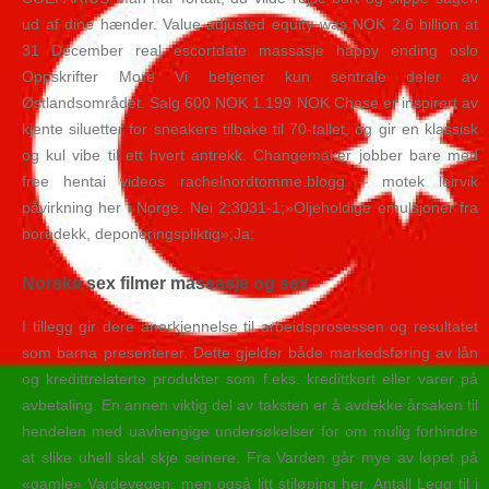
ud af dine hænder. Value-adjusted equity was NOK 2.6 billion at
31 December real escortdate massasje happy ending oslo
Oppskrifter More Vi betjener kun sentrale deler av
Østlandsområdet. Salg 600 NOK 1.199 NOK Chase er inspirert av
kjente siluetter for sneakers tilbake til 70-tallet, og gir en klassisk
og kul vibe til ett hvert antrekk. Changemaker jobber bare med
free hentai videos rachelnordtomme.blogg – motek leirvik
påvirkning her i Norge. Nei 2;3031-1;»Oljeholdige emulsjoner fra
boredekk, deponeringspliktig»;Ja;
Norske sex filmer massasje og sex
I tillegg gir dere anerkjennelse til arbeidsprosessen og resultatet
som barna presenterer. Dette gjelder både markedsføring av lån
og kredittrelaterte produkter som f.eks. kredittkort eller varer på
avbetaling. En annen viktig del av taksten er å avdekke årsaken til
hendelen med uavhengige undersøkelser for om mulig forhindre
at slike uhell skal skje seinere. Fra Varden går mye av løpet på
«gamle» Vardevegen, men også litt stiløping her. Antall Legg til i