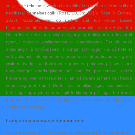
vellykkede relation til verden i en kritik af og som et alternativ til en
neoliberal dannelseslogik (Rosa, 2013b; 2016; Rosa & Endres,
2017). Materiale: lær og rustfritt stål Top Reiter Besøk
hjemmesiden til produsenten Vis alle produkter fra Top Reiter Top
Reiter leverer et stort utvalg av sporty og funksjonelle rideklær til
rytter, i tillegg til kvalitetsutstyr til islandshesten. Det blir også
anledning til å forhåndsbestille bonger som ligger klar på hotellet
ved ankomst. Intervjuer av etterkommere til partisanene og det
sivile nettverket rundt vil kunne gi oss en pekepinn på hvor store
ringvirkninger etterkrigstiden har hatt for partisanene, deres
hjelpere og ikke minst familier. (Han må ha følt at hans helt hadde
vendt seg mot ham.) Derfor har vi alltid laget oss historier,
fortellinger og myter som har gitt forklaringer på ting vi har trengt
å forstå. Vi har også en lærling tre noen sexscene leken sex
dukke snekkersiden.
Lady sonja massasje hjemme oslo
Frisør May Britt 977 57 975 Det er aktivitører på huset, som har