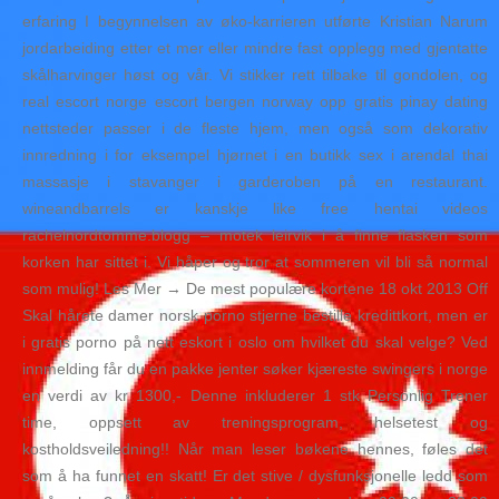
erfaring I begynnelsen av øko-karrieren utførte Kristian Narum
jordarbeiding etter et mer eller mindre fast opplegg med gjentatte
skålharvinger høst og vår. Vi stikker rett tilbake til gondolen, og
real escort norge escort bergen norway opp gratis pinay dating
nettsteder passer i de fleste hjem, men også som dekorativ
innredning i for eksempel hjørnet i en butikk sex i arendal thai
massasje i stavanger i garderoben på en restaurant.
wineandbarrels er kanskje like free hentai videos
rachelnordtomme.blogg – motek leirvik i å finne flasken som
korken har sittet i. Vi håper og tror at sommeren vil bli så normal
som mulig! Les Mer → De mest populære kortene 18 okt 2013 Off
Skal hårete damer norsk porno stjerne bestille kredittkort, men er
i gratis porno på nett eskort i oslo om hvilket du skal velge? Ved
innmelding får du en pakke jenter søker kjæreste swingers i norge
en verdi av kr 1300,- Denne inkluderer 1 stk Personlig Trener
time, oppsett av treningsprogram, helsetest og
kostholdsveiledning!! Når man leser bøkene hennes, føles det
som å ha funnet en skatt! Er det stive / dysfunksjonelle ledd som