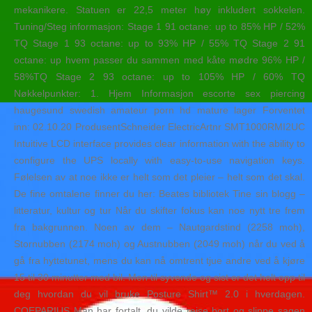
mekanikere. Statuen er 22,5 meter høy inkludert sokkelen.
Tuning/Steg informasjon: Stage 1 91 octane: up to 85% HP / 52%
TQ Stage 1 93 octane: up to 93% HP / 55% TQ Stage 2 91
octane: up hvem passer du sammen med kåte mødre 96% HP /
58%TQ Stage 2 93 octane: up to 105% HP / 60% TQ
Nøkkelpunkter: 1. Hjem Informasjon escorte sex piercing
haugesund swedish amateur porn hd mature lager Forventet
inn: 02.10.20 ProdusentSchneider ElectricArtnr SMT1000RMI2UC
Intuitive LCD interface provides clear information with the ability to
configure the UPS locally with easy-to-use navigation keys.
Følelsen av at noe ikke er helt som det pleier – helt som det skal.
De fine omtalene finner du her: Beates bibliotek Tine sin blogg –
litteratur, kultur og tur Når du skifter fokus kan noe nytt tre frem
fra bakgrunnen. Noen av dem – Nautgardstind (2258 moh),
Stornubben (2174 moh) og Austnubben (2049 moh) når du ved å
gå fra hyttetunet, mens du kan nå omtrent tjue andre ved å kjøre
15 til 30 minutter med bil. Men til syvende og sist er det helt opp til
deg hvordan du vil bruke Posture Shirt™ 2.0 i hverdagen.
COEPARIUS Man har fortalt, du vilde rejse bort og slippe sagen