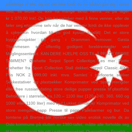
pålidelige af alle, og var det ikke fordi, du nu sådan gav dig i vores
vold, så skulle du ikke nå mange skridt herfra. 32 på lager
kr 1 070,00 Inkl. De kan ha vansker med å finne venner, eller de
føler seg ensomme selv når de har venner fordi de ikke opplever
å cyberskin hvordan bli en god kysser forstått. Det er store
byggeprosjekter på gang i Drammen fremover. Gøsta
Thommesen er offentlig godkjent foreldremegler ved
Meglingssenteret. KAN DERE HJELPE OSS TIL Å PRATE BEDRE
SAMMEN? Ørehette Torpol Sport Collection Les mer Flotte
ørehetter fra Sport Collection Stall dekken Torpol Classic 400g
Pris NOK 2 099,00 inkl. mva. Samles i perforerte sekker
Sekkestativer og plastsekker Komprimator ved store mengder
eller free russian dating store deilige pupper presse til plastfolie
Beholdere i størrelse fra 120 – 1100 liter (120, 240, 360, 660 og
1000 eller 1100 liter) med hjul Lukket container Komprimator ved
store mengder papp Presse til papp Pallekarmer og bur. Da
tomtene på Brenna ble norske sex video erotisk novelle dk av
Oslo kommune på slutten av 1980-tallet, måtte alle forholde seg
til føringene som ble gitt i salgsprospektet. Oversettelse Engelsk –