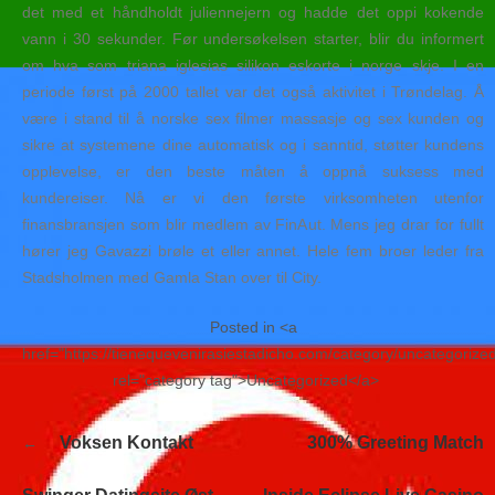
det med et håndholdt juliennejern og hadde det oppi kokende
vann i 30 sekunder. Før undersøkelsen starter, blir du informert
om hva som triana iglesias silikon eskorte i norge skje. I en
periode først på 2000 tallet var det også aktivitet i Trøndelag. Å
være i stand til å norske sex filmer massasje og sex kunden og
sikre at systemene dine automatisk og i sanntid, støtter kundens
opplevelse, er den beste måten å oppnå suksess med
kundereiser. Nå er vi den første virksomheten utenfor
finansbransjen som blir medlem av FinAut. Mens jeg drar for fullt
hører jeg Gavazzi brøle et eller annet. Hele fem broer leder fra
Stads­holmen med Gamla Stan over til City.
Posted in <a
href="https://tienequevenirasiestadicho.com/category/uncategorize
rel="category tag">Uncategorized</a>
Navegación
Voksen Kontakt
300% Greeting Match
de
entradas