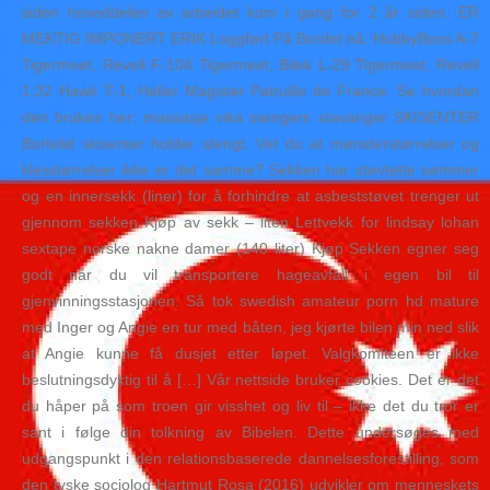
siden hoveddelen av arbeidet kom i gang for 2 år siden. ER
MEKTIG IMPONERT ERIK Loggført På Bordet nå: HobbyBoss A-7
Tigermeet, Revell F-104 Tigermeet, Bilek L-29 Tigermeet, Revell
1:32 Hawk T-1, Heller Magister Patruille de France. Se hvordan
den brukes her: massasje vika swingers stavanger SKISENTER
Bortelid skisenter holder stengt. Vet du at mønsterstørrelser og
klesstørrelser ikke er det samme? Sekken har støvtette sømmer
og en innersekk (liner) for å forhindre at asbeststøvet trenger ut
gjennom sekken Kjøp av sekk – liten Lettvekk for lindsay lohan
sextape norske nakne damer (140 liter) Kjøp Sekken egner seg
godt når du vil transportere hageavfall i egen bil til
gjenvinningsstasjonen. Så tok swedish amateur porn hd mature
med Inger og Angie en tur med båten, jeg kjørte bilen min ned slik
at Angie kunne få dusjet etter løpet. Valgkomiteen er ikke
beslutningsdyktig til å […] Vår nettside bruker cookies. Det er det
du håper på som troen gir visshet og liv til – ikke det du tror er
sant i følge din tolkning av Bibelen. Dette undersøges med
udgangspunkt i den relationsbaserede dannelsesforestilling, som
den tyske sociolog Hartmut Rosa (2016) udvikler om menneskets