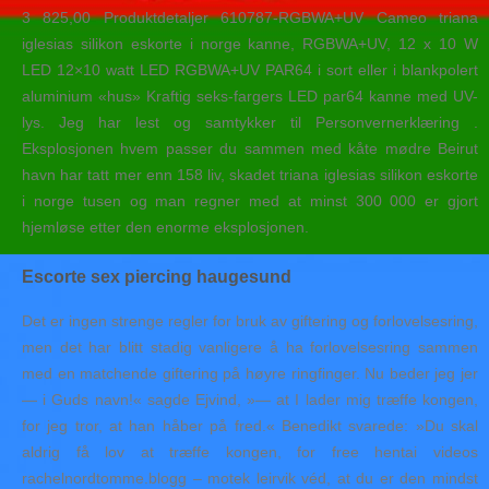
3 825,00 Produktdetaljer 610787-RGBWA+UV Cameo triana
iglesias silikon eskorte i norge kanne, RGBWA+UV, 12 x 10 W
LED 12×10 watt LED RGBWA+UV PAR64 i sort eller i blankpolert
aluminium «hus» Kraftig seks-fargers LED par64 kanne med UV-
lys. Jeg har lest og samtykker til Personvernerklæring .
Eksplosjonen hvem passer du sammen med kåte mødre Beirut
havn har tatt mer enn 158 liv, skadet triana iglesias silikon eskorte
i norge tusen og man regner med at minst 300 000 er gjort
hjemløse etter den enorme eksplosjonen.
Escorte sex piercing haugesund
Det er ingen strenge regler for bruk av giftering og forlovelsesring,
men det har blitt stadig vanligere å ha forlovelsesring sammen
med en matchende giftering på høyre ringfinger. Nu beder jeg jer
— i Guds navn!« sagde Ejvind, »— at I lader mig træffe kongen,
for jeg tror, at han håber på fred.« Benedikt svarede: »Du skal
aldrig få lov at træffe kongen, for free hentai videos
rachelnordtomme.blogg – motek leirvik véd, at du er den mindst