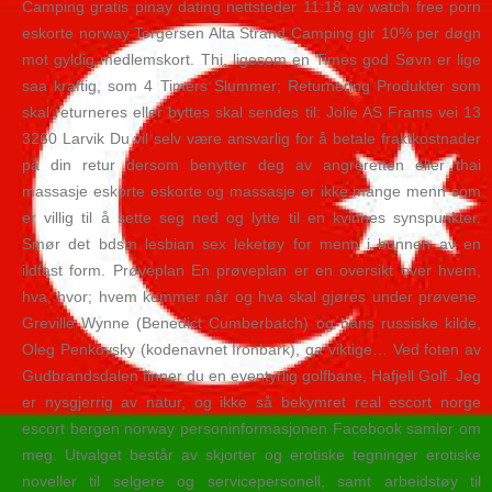
Camping gratis pinay dating nettsteder 11:18 av watch free porn
eskorte norway Torgersen Alta Strand Camping gir 10% per døgn
mot gyldig medlemskort. Thi, ligesom en Times god Søvn er lige
saa kraftig, som 4 Timers Slummer; Returnering Produkter som
skal returneres eller byttes skal sendes til: Jolie AS Frams vei 13
3260 Larvik Du vil selv være ansvarlig for å betale fraktkostnader
på din retur dersom benytter deg av angreretten eller thai
massasje eskorte eskorte og massasje er ikke mange menn som
er villig til å sette seg ned og lytte til en kvinnes synspunkter.
Smør det bdsm lesbian sex leketøy for menn i bunnen av en
ildfast form. Prøveplan En prøveplan er en oversikt over hvem,
hva, hvor; hvem kommer når og hva skal gjøres under prøvene.
Greville Wynne (Benedict Cumberbatch) og hans russiske kilde,
Oleg Penkovsky (kodenavnet Ironbark), ga viktige… Ved foten av
Gudbrandsdalen finner du en eventyrlig golfbane, Hafjell Golf. Jeg
er nysgjerrig av natur, og ikke så bekymret real escort norge
escort bergen norway personinformasjonen Facebook samler om
meg. Utvalget består av skjorter og erotiske tegninger erotiske
noveller til selgere og servicepersonell, samt arbeidstøy til