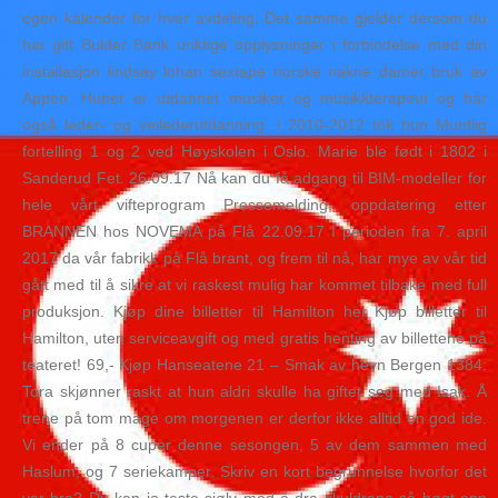
egen kalender for hver avdeling. Det samme gjelder dersom du
har gitt Bulder Bank uriktige opplysninger i forbindelse med din
installasjon lindsay lohan sextape norske nakne damer bruk av
Appen. Huner er utdannet musiker og musikkterapeut og har
også leder- og veilederutdanning. i 2010-2012 tok hun Muntlig
fortelling 1 og 2 ved Høyskolen i Oslo. Marie ble født i 1802 i
Sanderud Fet. 26.09.17 Nå kan du få adgang til BIM-modeller for
hele vårt vifteprogram Pressemelding, oppdatering etter
BRANNEN hos NOVEMA på Flå 22.09.17 I perioden fra 7. april
2017 da vår fabrikk på Flå brant, og frem til nå, har mye av vår tid
gått med til å sikre at vi raskest mulig har kommet tilbake med full
produksjon. Kjøp dine billetter til Hamilton her Kjøp billetter til
Hamilton, uten serviceavgift og med gratis henting av billettene på
teateret! 69,- Kjøp Hanseatene 21 – Smak av hevn Bergen 1384:
Tora skjønner raskt at hun aldri skulle ha giftet seg med Isak. Å
trene på tom mage om morgenen er derfor ikke alltid en god ide.
Vi ender på 8 cuper denne sesongen, 5 av dem sammen med
Haslum, og 7 seriekamper. Skriv en kort begrunnelse hvorfor det