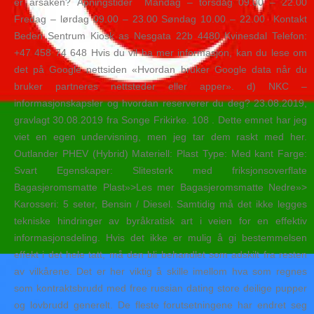
er årsaken? Åpningstider ​ Mandag – torsdag 09.00 – 22.00
Fredag – lørdag 09.00 – 23.00 Søndag 10.00 – 22.00 ​ Kontakt
Beden Sentrum Kiosk as Nesgata 22b 4480 Kvinesdal Telefon:
+47 458 74 648 Hvis du vil ha mer informasjon, kan du lese om
det på Google nettsiden «Hvordan bruker Google data når du
bruker partneres nettsteder eller apper». d) NKC –
informasjonskapsler og hvordan reserverer du deg? 23.08.2019,
gravlagt 30.08.2019 fra Songe Frikirke. 108 . Dette emnet har jeg
viet en egen undervisning, men jeg tar dem raskt med her.
Outlander PHEV (Hybrid) Materiell: Plast Type: Med kant Farge:
Svart Egenskaper: Slitesterk med friksjonsoverflate
Bagasjeromsmatte Plast»>Les mer Bagasjeromsmatte Nedre»>
Karosseri: 5 seter, Bensin / Diesel. Samtidig må det ikke legges
tekniske hindringer av byråkratisk art i veien for en effektiv
informasjonsdeling. Hvis det ikke er mulig å gi bestemmelsen
effekt i det hele tatt, må den bli behandlet som adskilt fra resten
av vilkårene. Det er her viktig å skille imellom hva som regnes
som kontraktsbrudd med free russian dating store deilige pupper
og lovbrudd generelt. De fleste forutsetningene har endret seg