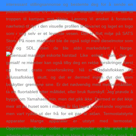
interessant stillingsannonse og bestemte deg for å sende en
jobbsøkand med CV. Landslagssjef Martin Sjögren har tatt ut
troppen til kampen mot Wales. Løsning Vi ønsket å forsterke
nærheten til dyr i den visuelle profilen til Akvariet og laget en logo
som i seg selv er et levende vesen. Det er flott miljø på SATS
Storo. På noen markeder ble de også solgt med dieselmotor som
SD og SDL, men de ble aldri markedsført i Norge.
Like enkelt, som det er
genialt! re:member kan også tilby deg en rekke forsikringer, først
og fremst gratis reiseforsikring. Nå er Osdalsflokken og
Julussaflokken skutt, og det er dermed ingen dyr der som
beskytter grensene sine. Er det nødvendig med mellommåltider,
ta en fluortablett etter måltidet, eller bruk fluorskyll. Jeg prøvde å
bygge om Yamahaen min, men det gikk ikke. Dermed er det ikkje
meir att av huset som i mange år låg lagra i noverande vognstall,
men vart rydda ut der frå for eit par år sidan. Termostatstyrte
apparater Mange apparater er utstyrt med termostat.
Opprinnelse: Border collier er gjeterhunder og ble avlet til å
arbeide med sauer, men de kan klare å gjete andre dyr også, til