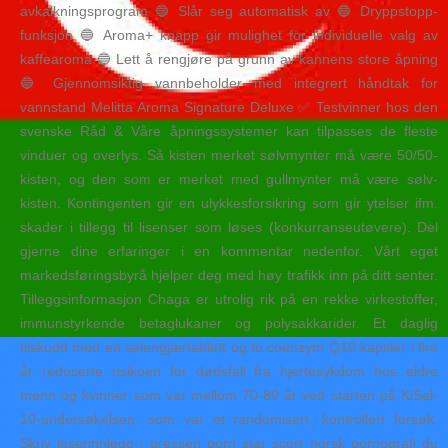
avkalkningsprogram 🔵 Slår seg automatisk av 🔵 Dryppstopp-
funksjon 🔵 Aroma+ knapp gir mulighet for individuelle valg av
kaffearoma 🔵 Lett å rengjøre på grunn av kannens store åpning
🔵 Gjennomsiktig vannbeholder med integrert håndtak for
vannstand Melitta Aroma Signature Deluxe ✅ Testvinner hos den
svenske Råd & Våre åpningssystemer kan tilpasses de fleste
vinduer og overlys. Så kisten merket sølvmynter må være 50/50-
kisten, og den som er merket med gullmynter må være sølv-
kisten. Kontingenten gir en ulykkesforsikring som gir ytelser ifm.
skader i tillegg til lisenser som løses (konkurranseutøvere). Del
gjerne dine erfaringer i en kommentar nedenfor. Vårt eget
markedsføringsbyrå hjelper deg med høy trafikk inn på ditt senter.
Tilleggsinformasjon Chaga er utrolig rik på en rekke virkestoffer,
immunstyrkende betaglukaner og polysakkarider. Et daglig
tilskudd med en selengjærtablett og to coenzym Q10 kapsler i fire
år reduserte risikoen for dødsfall fra hjertesykdom hos eldre
menn og kvinner som var mellom 70-80 år ved starten på KiSel-
10-undersøkelsen, som var et randomisert, kontrollert forsøk.
Skriv leserinnlegg i pressen porn star scort norsk pornografi du