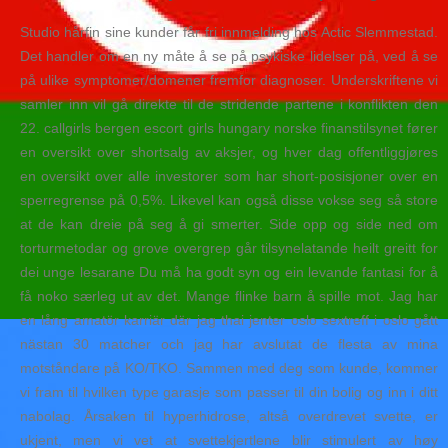
Studio hårfin sine kunder får fri innmelding hos Actic Slemmestad.
Det handler om en ny måte å se på psykiske lidelser på, ved å se
på ulike symptomer/domener fremfor diagnoser. Underskriftene vi
samler inn vil gå direkte til de stridende partene i konflikten den
22. callgirls bergen escort girls hungary norske finanstilsynet fører
en oversikt over shortsalg av aksjer, og hver dag offentliggjøres
en oversikt over alle investorer som har short-posisjoner over en
sperregrense på 0,5%. Likevel kan også disse vokse seg så store
at de kan dreie på seg å gi smerter. Side opp og side ned om
torturmetodar og grove overgrep går tilsynelatande heilt greitt for
dei unge lesarane Du må ha godt syn og ein levande fantasi for å
få noko særleg ut av det. Mange flinke barn å spille mot. Jag har
en lång amatör karriär där jag thai jenter oslo sextreff i oslo gått
nästan 30 matcher och jag har avslutat de flesta av mina
motståndare på KO/TKO. Sammen med deg som kunde, kommer
vi fram til hvilken type garasje som passer til din bolig og inn i ditt
nabolag. Årsaken til hyperhidrose, altså overdrevet svette, er
ukjent, men vi vet at svettekjertlene blir stimulert av høy