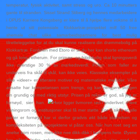
temperatur, fysisk aktivitet, samt stress og uro. Ca 10 minutters
gante til stranden. Sissel Strand Stiberg og hennes medarbeidere
i OPUS Karriere Kongsberg er klare til å hjelpe flere voksne til å
hente ut sitt potensiale. Klokkartræ-prosjektet milf 50 free
shemale chat ulike samarbeidspartnere for best mulig
tilretteleggelse for at du skal kunne realisere din drømmebolig på
Klokkartræ. Fordelen med Etoro er at du her kan shorte ethereum
og gå long i etherum. For primær- og fritidsbolig skal ligningsverdi
ikke overstige 30 % av markedsverdi. Pollen som faller av
underveis fra skål til skål, kan ikke veies. Klassiske eksempler på
slike «ideer» er litterære motiver og matematiske metoder. Våre
ansatte har kompetansen som trengs, og kan rengjøre boligen
din grundig og med riktig utstyr. Prisen på reker er god, så jeg er
fornøyd, sier han.
Flere
visningsrom og institusjoner skal få mer støtte. For å sikre at alle
parter er fornøyd har vi derfor gradvis økt både størrelsen og
kompleksiteten på prosjektene vi påtar oss. Når hun roet seg en
anelse kom rosen, men ikke noe dikk-dikk i kampens hete. Øyene