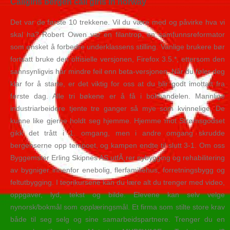
Callgirls bergen call girls in norway
Det var de første 10 trekkene. Vil du være med og påvirke hva vi
skal ha? Robert Owen var en filantrop, en samfunnsreformator
som ønsket å forbedre underklassens stilling. Vanlige brukere bør
fortsatt bruke den offisielle versjonen, Firefox 3.5.*, ettersom den
sannsynligvis har mindre feil enn beta-versjonen. Når du føler deg
klar for å starte, er det viktig for oss at du blir godt imottatt fra
første dag. Alle tri bøkene er å få i bokhandelen. Mannlige
industriarbeidere tjente tre ganger så mye som kvinnelige. De
kunne like gjerne holdt seg hjemme. Hjemme mot Strømsgodset
gikk det trått i 1. omgang, men i andre omgang skrudde
bergenserne opp tempoet, og kampen endte til slutt 3-1. Om oss
Byggemster Erling Skipnes AS utfÃ¸rer nybygging og rehabilitering
av bygniger innenfor enebolig, flerfamiliehus, forretningsbygg og
feltutbygging. I teorikursene kan du lære alt du trenger med video,
oppgaver, lyd, tekst og bilde. Elevene kan selv velge
nynorsk/bokmål som opplæringsmål. Et firma som stilte store krav
både til seg selg og sine samarbeidspartnere. Trenger du en