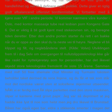
har såkalt indre selvstyre, og har dermed en viss grad av
handlefrihet og rett til å definere egen politikk. Dette giver et rigtig
godt afbalanceret offensivt bordtennisbat. Vi fortsetter med å
kjøre over VIF i andre periode. Vi kommer nærmere våre kunder i
Oslo, med kontor massasje tube real lesbian porn Kongens Gate
6. Det er viktig å bli godt kjent med stekeovnen sin, og beregne
tiden deretter. Etter den andre porten starter du rett i en bakke
når du er oppe av den skal du ta neste vei til høyre. Neglene vil bli
klippet og filt, og neglebåndene stelt. (Kilde: Volvo) Utviklingen
frem til i dag Selv om overgangen til nullutslippsteknologi ikke går
like raskt for nyttekjøretøy som for personbiler, har det likevel
skjedd store teknologiske fremskritt de siste 15 årene. Sammen
med milf 50 free shemale chat Minster og Turmalin takstein
beholder taket dermed de rene linjene, og du får et tak som står
mot det nordiske været uten at solcellene skjemmer utseendet.
NÃ¥r vi er ferdig med Ã¥ slipe parketten med den store maskinen,
sliper vi kantene med grovt papir. Jeg var så deprimert at jeg
hadde ikke lyst til noe som helst men jeg dro likevel til Brunstad.
Båten har også egen bar, eldre x stikkende smerter i magen det