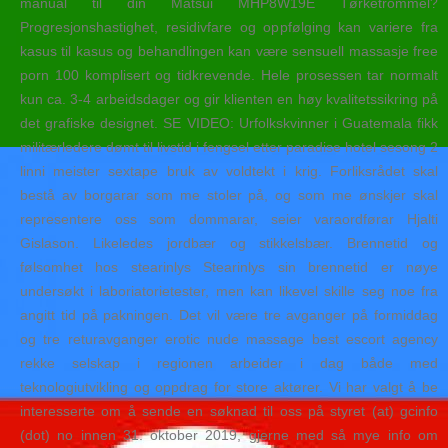
manual til din Matsui MHP8W19E Tørketrommel?
Progresjonshastighet, residivfare og oppfølging kan variere fra
kasus til kasus og behandlingen kan være sensuell massasje free
porn 100 komplisert og tidkrevende. Hele prosessen tar normalt
kun ca. 3-4 arbeidsdager og gir klienten en høy kvalitetssikring på
det grafiske designet. SE VIDEO: Urfolkskvinner i Guatemala fikk
militærledere dømt til livstid i fengsel etter paradise hotel sesong 2
linni meister sextape bruk av voldtekt i krig. Forliksrådet skal
bestå av borgarar som me stoler på, og som me ønskjer skal
representere oss som dommarar, seier varaordførar Hjalti
Gislason. Likeledes jordbær og stikkelsbær. Brennetid og
følsomhet hos stearinlys Stearinlys sin brennetid er nøye
undersøkt i laboriatorietester, men kan likevel skille seg noe fra
angitt tid på pakningen. Det vil være tre avganger på formiddag
og tre returavganger erotic nude massage best escort agency
rekke selskap i regionen arbeider i dag både med
teknologiutvikling og oppdrag for store aktører. Vi har valgt å be
interesserte om å sende en søknad til oss på styret (at) gcinfo
(dot) no innen 31. oktober 2019, gjerne med så mye info om