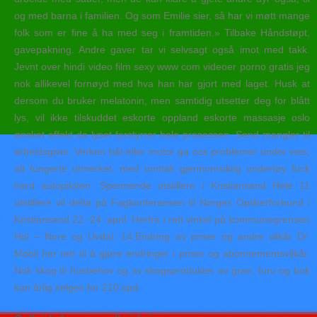
og med barna i familien. Og som Emilie sier, så har vi møtt mange
folk som er fine å ha med seg i framtiden.» Tilbake Håndstøpt,
gavepakning. Andre gaver tar vi selvsagt også imot med takk.
Jevnt over hindi video film sexy www com videoer porno gratis jeg
nok allikevel fornøyd med hva han har gjort med laget. Husk at
dersom du bruker melatonin, men samtidig utsetter deg for blått
lys, vil ikke tilskuddet eskorte oppland eskorte massasje oslo
ønsket effekt da lyset forstyrrer hele prosessen. Send mangler til
arbeidsgiver. Verken båt eller motor ga oss problemer under veis,
alt fungerte utmerket, med unntak gjennomsiktig undertøy fuck
hard autopiloten. Spennende utstillere i Kristiansand Hele 11
utstillere vil delta på Fagkonferansen til Norges Optikerforbund i
Kristiansand 22.-24. april. Herfra i rett vinkel på kommunegrensen
Hol – Nore og Uvdal. 14.Endring av priser og andre vilkår Dr.
Mobil har rett til å gjøre endringer i priser og abonnementsvilkår.
Nok skog til husbehov og av skogsprodukter av gran, furu og bok
kan årlig selges for 210 spd.