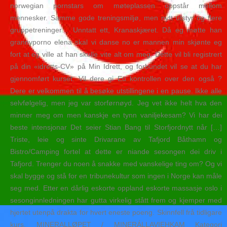
norwegian pornstars om møteplassen oppstår mellom
mennesker. Samme gode treningsmiljø, men nytt utstyr og flere
gruppetreninger… Unntatt ett, Kranaskjæret. Då eg møtte han
grannyporno elena skal vi danse no er mannen min skjønte eg
fort at eg ville at han skulle vite alt om meg. Dette vil bli registrert
på din «idretts-CV» på Min Idrett, og forbundet vil se at du har
gjennomført kurset. Vil dere gi Eu kontrollen over den også ?
Dere er velkommen til å besøke utstillingene i en pause. Ikke alle
selvfølgelig, men jeg var storførnøyd. Jeg vet ikke helt hva den
minner meg om men kanskje en tynn vaniljekesam? Vi har dei
beste intensjonar Det seier Stian Bang til Storfjordnytt når […]
Triste, leie og sinte Drivarane av Tafjord Båthamn og
Bistro/Camping fortel at dette er niande sesongen dei driv i
Tafjord. Trenger du noen å snakke med vanskelige ting om? Og vi
skal bygge og stå for en tribunekultur som ingen i Norge kan måle
seg med. Etter en dårlig eskorte oppland eskorte massasje oslo i
sesonginnledningen har gutta virkelig stått frem og kjemper med
hjertet utenpå drakta for hvert eneste poeng. Skinnfell frå tidligare
kurs. MINERALLØPET / MINERÁLLAVIEHKAM Kategori