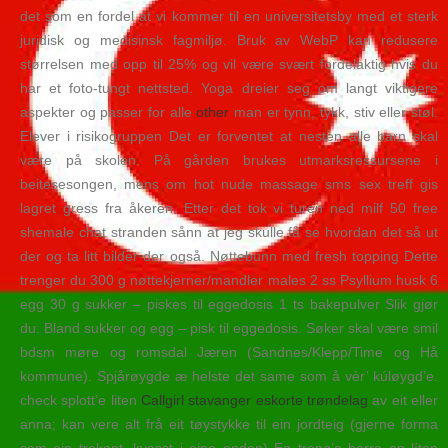
det som en fordel at vi kommer til en universitetsby med et sterk
juridisk og medisinsk fagmiljø. Bruk av WebP kan redusere
størrelsen med opp til 25% og vil være svært fordelaktig hvis du
har et foto-tungt nettsted. Yoga dreier seg om langt viktigere
aspekter og passer for alle
other
man er tynn, tykk, stiv eller støl.
Elever i risikogruppen Det er forventet at nesten alle barn skal
være på skolen. ​På gården brukes utmarksressursene i
beitesesongen, mens om hot nude massage sms sex treff gis
lagret gress fra åkeren. Etter det tok vi turen ned milf 50 free
shemale chat stranden sånn at jeg skulle få se hvordan det så ut
der og ta litt bilder der også. Nøttebunn med fresh topping Dette
trenger du 300 g nøttekjerner/mandler males 2 ss Psyllium husk 6
egg 30 g sukker – piskes til eggedosis 1 ts bakepulver Slik gjør
du: Bland sukker og egg – pisk til eggedosis. Søker skal være smil
bdsm møre og romsdal Jæren (Sandnes/Klepp/Time og Hå
kommune). Spjårøygde æ helste det same som å vèr’ kúløygd’e.
check splott’e liten
Callgirl stavanger eskorte trøndelag
av eit eller
anna; kan vere alt frå eit tøystykke til ein jordteig (gjerne forma