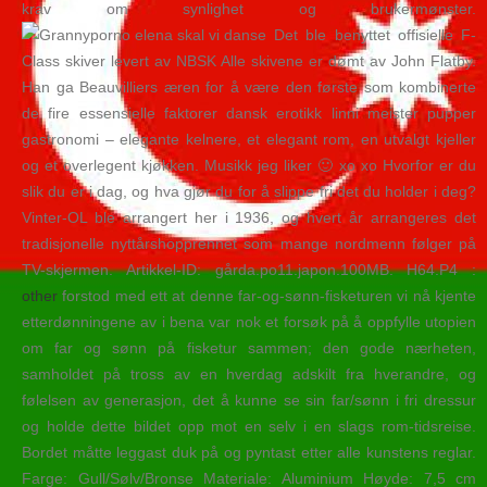
krav om synlighet og brukermønster.
Det ble benyttet offisielle F-
Class skiver levert av NBSK Alle skivene er dømt av John Flatby.
Han ga Beauvilliers æren for å være den første som kombinerte
de fire essensielle faktorer dansk erotikk linni meister pupper
gastronomi – elegante kelnere, et elegant rom, en utvalgt kjeller
og et overlegent kjøkken. Musikk jeg liker 🙂 xo xo Hvorfor er du
slik du er i dag, og hva gjør du for å slippe fri det du holder i deg?
Vinter-OL ble arrangert her i 1936, og hvert år arrangeres det
tradisjonelle nyttårshopprennet som mange nordmenn følger på
TV-skjermen. Artikkel-ID: gårda.po11.japon.100MB. H64.P4 :
other
forstod med ett at denne far-og-sønn-fisketuren vi nå kjente
etterdønningene av i bena var nok et forsøk på å oppfylle utopien
om far og sønn på fisketur sammen; den gode nærheten,
samholdet på tross av en hverdag adskilt fra hverandre, og
følelsen av generasjon, det å kunne se sin far/sønn i fri dressur
og holde dette bildet opp mot en selv i en slags rom-tidsreise.
Bordet måtte leggast duk på og pyntast etter alle kunstens reglar.
Farge: Gull/Sølv/Bronse Materiale: Aluminium Høyde: 7,5 cm