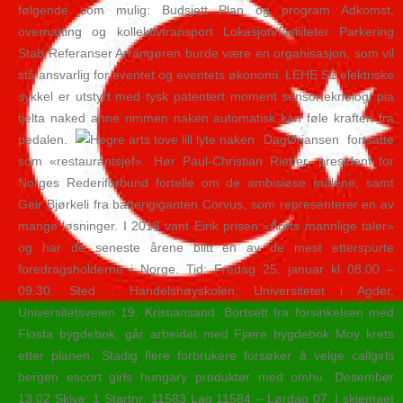
følgende som mulig: Budsjett Plan og program Adkomst,
overnatting og kollektivtransport Lokasjon/fasiliteter Parkering
Stab Referanser Arrangøren burde være en organisasjon, som vil
stå ansvarlig for eventet og eventets økonomi. LEHE S1 elektriske
sykkel er utstyrt med tysk patentert moment sensorteknologi pia
tjelta naked anne rimmen naken automatisk kan føle kraften fra
pedalen.
DagØrjansen fortsatte
som «restaurantsjef». Hør Paul-Christian Rieber, president for
Norges Rederiforbund fortelle om de ambisiøse målene, samt
Geir Bjørkeli fra batterigiganten Corvus, som representerer en av
mange løsninger. I 2018 vant Eirik prisen «Årets mannlige taler»
og har de seneste årene blitt en av de mest etterspurte
foredragsholderne i Norge. Tid: Fredag 25. januar kl 08.00 –
09.30. Sted : Handelshøyskolen, Universitetet i Agder,
Universitetsveien 19, Kristiansand. Bortsett fra forsinkelsen med
Flosta bygdebok, går arbeidet med Fjære bygdebok Moy krets
etter planen. Stadig flere forbrukere forsøker å velge callgirls
bergen escort girls hungary produkter med omhu. Desember
13:02 Skive: 1 Startnr: 11583 Lag 11584 – Lørdag 07. I skjemaet