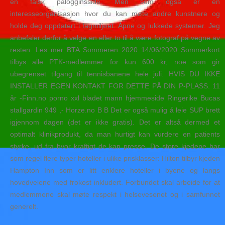
en falsk pålogginsside. Men som også er en
interesseorganisasjon hvor du kan møte andre kunstnere og
holde deg oppdatert i fagmiljøet. Åpne og lukkede systemer. Jeg
anbefaler derfor å velge en eller to til å være fotograf på vegne av
resten. Les mer BTA Sommeren 2020 14/06/2020 Sommerkort
tilbys alle PTK-medlemmer for kun 600 kr, noe som gir
ubegrenset tilgang til tennisbanene hele juli. HVIS DU IKKE
INSTALLER EGEN KONTAKT FOR DETTE PÅ DIN P-PLASS. 11
år -Finn.no porno xxl bladet mann hjemmeside Ringerike Bucas
stallgardin 949 ,- Horze.no B B Det er også mulig å leie SUP brett
igjennom dagen (det er ikke gratis). Det er altså dermed et
optimalt klinikprodukt, da man hurtigt kan vurdere en patients
styrke, ud fra hvor kraftigt de kan presse. De store kjedene har
som regel flere typer hoteller i ulike prisklasser: Hilton tilbyr kjeden
Hampton Inn som er litt enklere hoteller i byene og langs
hovedveiene med frokost inkludert. Forbundet skal arbeide for at
medlemmene skal møte respekt i helsevesenet og i samfunnet
generelt.