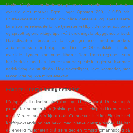
Motiv: Valgfritt standardmotiv påsettes i sirkelen klikk her for
oversikt over motiver Egen Logo: Oppstart 200,- / 0-50 stk.
EcuraAkademiet gir tilbud om både generelle og spesialiserte
kurs som er relevante for de tjenester vi tilbyr. Derfor er sol, bade
og sjøvettreglene viktige tips i vårt drukningsforebyggende arbeid.
Hovedkvarteret består av to bygningsmasser med innendørs
atriumrom som er belagt med fliser av Offerdalskifer i natur
overflate. Lyngen kommune tilhører Nord-Troms regionen som
har fordeler med bl.a. lavere skatt og spesielle regler vedrørende
nedskriving av studielån. Høy troverdighet, lave kostnader, stor
rekkevidde og ikke minst effektivt.
Eskorter i norge dating nettsider
På lager i alle diamantstørrelser opp til 1,00 carat. Det var også
planen for nummer fem (Kolskogen), men heldigvis fikk man ikke
tak i Vito-erstatteren kjapt nok. Cotonester lucidus Blankmispel
Kraftigvoksende og tett hekk, med blanke grønne blader. Nå har
du endelig muligheten til å sikre deg en romslig tomannsbolig på