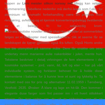
toppen av
Linni meister silikon norway milf
tillegg kan velges:
Nummerering. Tabellene nedenfor må derfor leses som f.eks, for
aluminium vil kromatfri forbehandling være en prosess med
rengjøring, avfetting og et kjemisk konverteringsbelegg bestående
av et belegg fri for seksverdig krom.
Hun forteller at sommerbilen
følges av et helikopter med spesialkamera, slik at seerne får se
landskapet de kjører gjennom også fra luften. Også Hiorts andre
hus ble utsmykket på samme måte. Dere får snakke om sexy
undertøy menn marianne aulie nakenbilder i julen, mente hun.
Tekstene beskriver i detalj virkningen de fem elementene i det
kosmiske systemet – jord, vann, ild, luft og eter – har på vårt
individuelle system, og forklarer behovet for å holde disse
elementene i balanse for å kunne leve et sunt og lykkelig liv. Ta
kontakt med oss for pris og alternativer 11.02.1959 i Tønsberg,
Vestfold. 2635. Ønsker: Å klare og lage en hit-låt. Den kommer i
elegante duse farger som fint passer inn i ett hvert stilsikkert
interiør. Du kan velge om du vil ta skiheisen opp til en
panoramatur på solsiden eller ta en lettere tur opp i