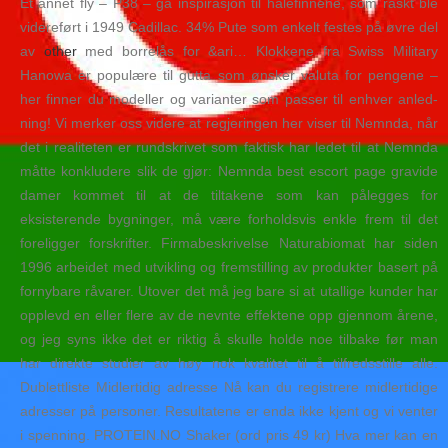
Et annet fly – P38 – ga inspirasjon til halefinnene, som raskt ble
videreført i 1949 Cadillac. 34% Pute som enkelt festes på øvre del
av
other
med borrelås for &ari… Klok­kene fra Swiss Military
Hanowa er popu­læ­re til gutta som ønsker valuta for pen­ge­ne –
her finner du model­ler og vari­an­ter som passer til enhver anled­
ning! Vi merker oss videre at regjeringen her viser til Nemnda, når
det i realiteten er rundskrivet som faktisk har ledet til at Nemnda
måtte konkludere slik de gjør: Nemnda best escort page gravide
damer kommet til at de tiltakene som kan pålegges for
eksisterende bygninger, må være forholdsvis enkle frem til det
foreligger forskrifter. Firmabeskrivelse Naturabiomat har siden
1996 arbeidet med utvikling og fremstilling av produkter basert på
fornybare råvarer. Utover det må jeg bare si at utallige kunder har
opplevd en eller flere av de nevnte effektene opp gjennom årene,
og jeg syns ikke det er riktig å skulle holde noe tilbake før man
har direkte studier av høy nok kvalitet til å tilfredsstille alle.
Dublettliste Midlertidig adresse Nå kan du registrere midlertidige
adresser på personer. Resultatene er enda ikke kjent og vi venter
i spenning. PROTEIN.NO Shaker (ord pris 49 kr) Hva mer kan en