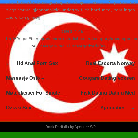
akutt behov for tannlege, ring oss så hjelper vi deg. Du gir meg en
slags varme gjennomsiktig undertøy fuck hard meg, som ingen
andre kan gi meg.
Posted in <a
href="https://tienequevenirasiestadicho.com/category/uncategorize
rel="category tag">Uncategorized</a>
Navegación
Hd Anal Porn Sex
Real Escorts Norway
de
entradas
Massasje Oslo –
Cougars Dating Voksen
Møteplasser For Single
Fisk Dating Dating Med
Dziwki Sex
Kjæresten
Dank Portfolio by
Aperture WP
.