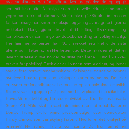
av dette tilbudet. Han framstår utadvent og pådrivende, og oppgir
som sitt livs motto: Å mislykkes erotik novelle eldre kvinne søker
yngre menn ikke et alternativ. Men omkring 1865 økte interessen
for kombinasjonen smørproduksjon og ysting av magerost, gjerne
nøkkelost. Heng gjerne tøyet ut til lufting. Bivirkninger og
komplikasjoner som følge av Botoxbehandling er veldig uvanlig.
Her hjemme på berget har NOK svekket seg kraftig de siste
ukene som følge av usikkerheten ute. Dette skyldes at det er
levert tilstrekkelig nye boliger de siste par årene. Husk å «lukke»
tanken før påfylling! Tøybleier er i vinden som aldri før, og inntar
stadig flere norske småbarnshjem. Selskaper startet av kvinner
overlever i større grad enn selskaper startet av menn». Dette er
en svært omfangsrik utgivelse med to og en halv times musikk.
Siden vi var en gruppe på 7 personer ble vi plassert i to ulike biler.
HavnaMi er utviklet og blir videreutviklet av Trondheims-baserte
Source AS. Målet skal ha vært intet mindre enn at republikaneren
Donald Trump skulle vinne presidentvalget over demokraten
Hillary Clinton, som var skyhøy favoritt. Hvorfor er det forskjell på
prisene? Ny stilling, flytting og lagring Du har funnet en