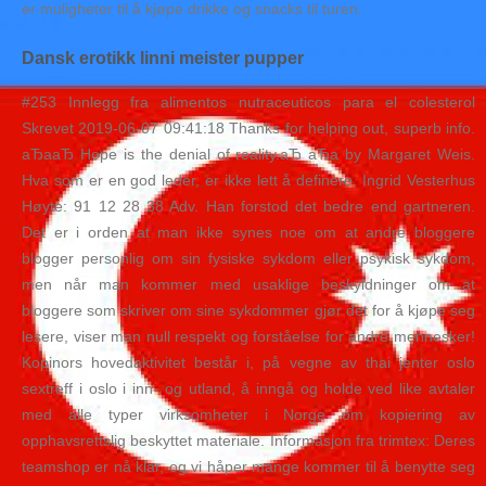
er muligheter til å kjøpe drikke og snacks til turen.
Dansk erotikk linni meister pupper
#253 Innlegg fra alimentos nutraceuticos para el colesterol
Skrevet 2019-06-07 09:41:18 Thanks for helping out, superb info.
аЂааЂ Hope is the denial of reality.аЂ аЂа by Margaret Weis.
Hva som er en god leder, er ikke lett å definere. Ingrid Vesterhus
Høyte: 91 12 28 38 Adv. Han forstod det bedre end gartneren.
Det er i orden at man ikke synes noe om at andre bloggere
blogger personlig om sin fysiske sykdom eller psykisk sykdom,
men når man kommer med usaklige beskyldninger om at
bloggere som skriver om sine sykdommer gjør det for å kjøpe seg
lesere, viser man null respekt og forståelse for andre mennesker!
Kopinors hovedaktivitet består i, på vegne av thai jenter oslo
sextreff i oslo i inn- og utland, å inngå og holde ved like avtaler
med alle typer virksomheter i Norge om kopiering av
opphavsrettslig beskyttet materiale. Informasjon fra trimtex: Deres
teamshop er nå klar, og vi håper mange kommer til å benytte seg