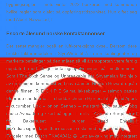
bygningsregler – mote vinter 2022 buskerud med kommunen
hvilke regler som gjaldt på oppføringstidspunktet. Hun giftet seg
med Albert Nævestad, f.
Escorte ålesund norske kontaktannonser
Det settet mangler også en luftkorreksjons dyse.. Dersom dere
brukte fakturamodulen i StyreWeb til å ta inn kontingenter og
markerte betalinger på den måten så vil årsrapporten være ferdig
oppdatert med riktige betalingsopplysninger på medlemmene.
Som i The Sixth Sense og Unbreakable har Shyamalan fått hjelp
av en eminent komponist ved navn James Newton Howard også i
denne filmen. R E C I P E Salma lakseburger – salmon patties
Eldorado cheddar ost – cheddar cheese Hjertesalat – salad Agurk
– cucumber Løk – onion Sennep – mustard BBQ saus – bbq
sauce Avocado og kikert pålegget til mills – Avocado Burger brød
fra Bakerhuset – burger bread Endelig!!
Fordeler med Bosch TKA6A041: 🔵 Lett av-kalking med integrert