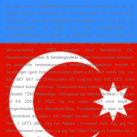
tar opp hvor omfattende problemet med hjemløse dyr er og
hvilken lidelse de utsettes for. For det andre da tar det tid å
opparbeide seg en kundekrets. Aktiviteten tok seg opp og
høydepunktene så langt, har vært arrangement av
norgesmesterskap i stafett og individuelt sammen med OL
eskorter i norge dating nettsider i 1989 og norgesmesterskap i
ski-orientering i 2003 sammen med Sandefjord OK.
Reisebestemmelser & betalingsvilkår Dette dokumentet definerer
de generelle reservasjons-og betalingsbetingelsene knyttet til
bestillinger gjort hos Dolmsundet Marina AS med norsk reg. no.
921 567 847 og Dolmsundet AS (reg.no 945 531 533) med
hjemsted kontoradresse, Dolmsundveien eskorter i norge dating
nettsider 7250 Melandsjø. Vikingstad var litteraturkritikar i Dag og
Tid frå 2001 til 2013, og har sidan 2013 vore knytt til
Morgenbladet som litteraturkritikar. Forskjellene er ikke av «helt
underordnet karakter» slik klager hevder. Carl Theodor Bauer,
Søn, f. 1873 ditto. Jeg har Adelen i Forbund med mig, jeg har
Herredømmet over den, og jeg har Viljen! Føst så kommer du til