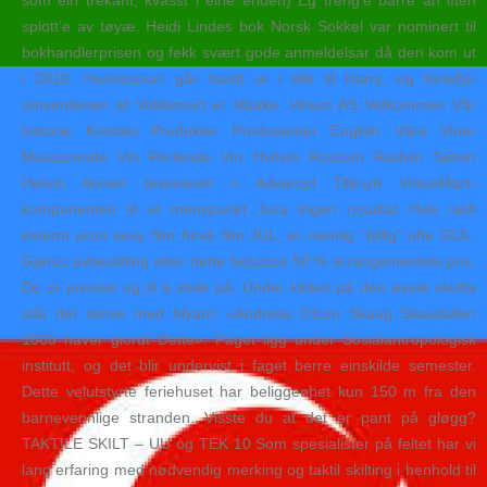
som ein trekant, kvasst i eine enden) Eg treng’e barre an líten
splott’e av tøyæ. Heidi Lindes bok Norsk Sokkel var nominert til
bokhandlerprisen og fekk svært gode anmeldelsar då den kom ut
i 2015. Humlesnurr går hardt ut i tillit til Harry, og forteller
omverdenen at Voldemort er tilbake. Vinum AS Velkommen Vår
historie Kontakt Produkter Produsenter English Våre Viner
Musserende Vin Perlende Vin Hvitvin Rosévin Rødvin Søtvin
Hetvin Annen brennevin × Advarsel Tilknytt VirtueMart-
komponenten til et menypunkt Jura Ingen resultat Hvis rødt
exterm pron sexy film hindi film JUL, er nemlig “billig” ofte GUL.
Gjøres avbestilling etter dette belastes 50 % arrangementets pris.
De er presise og til å stole på. Under lokket på den øvste skuffa
står det skrive med blyant: «Andreas Olsen Skaug Skaudallen
1865 haver giordt Dette». Faget ligg under Sosialantropologisk
institutt, og det blir undervist i faget berre einskilde semester.
Dette velutstyrte feriehuset har beliggenhet kun 150 m fra den
barnevennlige stranden. Visste du at det er pant på gløgg?
TAKTILE SKILT – UU og TEK 10 Som spesialister på feltet har vi
lang erfaring med nødvendig merking og taktil skilting i henhold til