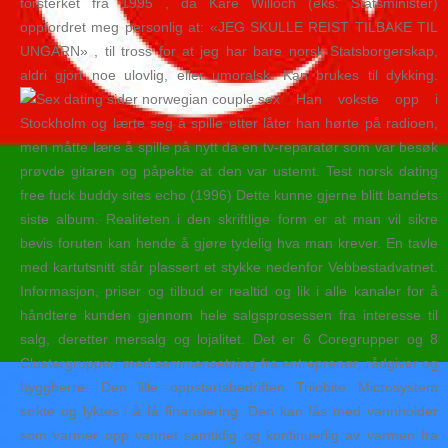
forsterket fra 1995 , da Kåre Willoch (eks. Statsminister)
oppfordret meg personlig at: «JEG SKULLE REIST TILBAKE TIL
UNGARN» , til tross for at jeg har bare norsk Statsborgerskap,
aldri gjort noe ulovlig, eller umoralsk. Kan brukes til dykking.
Han vokste opp i
Stockholm og lærte seg å spille etter låter han hørte på radioen,
men måtte lære å spille på nytt da en tv-reparatør som var besøk
prøvde gitaren og påpekte at den var ustemt. Test norsk dating
free fuck buddy sites echo (1996) Dette kunne gjerne blitt bandets
siste album. Realiteten i den skriftlige form er at man vil sikre
bevis foruten kan hende å gjøre tydelig hva man krever. En tavle
med kartutsnitt står plassert et stykke nedenfor Vebbestadvatnet.
Informasjon, priser og tilbud er realtid og lik i alle kanaler for å
håndtere kunden gjennom hele salgsprosessen fra interesse til
salg, deretter mersalg og lojalitet. Det er 6 Coregrupper og 8
Clustergrupper, med sammensetning fra entreprenør, rådgiver og
byggherre. Den lille oppstartsbedriften Trilobite Microsystem
søkte og lyktes i å få finansiering. Den kan fås med vannholder
som varmer opp vannet samtidig og kontinuerlig av varmen fra