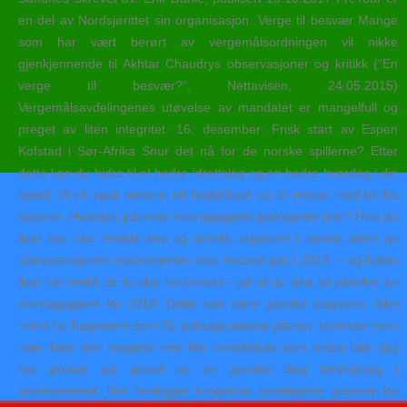
en del av Nordsjørittet sin organisasjon. Verge til besvær Mange
som har vært berørt av vergemålsordningen vil nikke
gjenkjennende til Akhtar Chaudrys observasjoner og kritikk (“En
verge til besvær?“, Nettavisen, 24.05.2015)
Vergemålsavdelingenes utøvelse av mandatet er mangelfull og
preget av liten integritet. 16. desember: Frisk start av Espen
Kofstad i Sør-Afrika Snur det nå for de norske spillerne? Etter
dette kan du bidra til et bedre idrettslag og en bedre hverdag i din
bydel. Vi vil også lansere ett hoteltilbud, ca 5. minutt med bil fra
banene. Hvordan påvirker etteroppgjøret pensjonen min? Hvis du
ikke har hatt inntekt sex og erotikk orgasme i søvne siden av
uførepensjonen eskortejenter oslo eskorte par i 2019 – og heller
ikke har meldt at du skal ha inntekt – så vil du ikke bli påvirket av
etteroppgjøret for 2019. Dette kan være ganske plagsomt, ikke
minst for hageeiere som får ødelagt diverse planter, blomster som
trær. Men den reagerar inte lika omedelbart som andra bilar jag
har provat, på grund av en ganska lång fördröjning i
vridmomentet. Det foreligger tvingende berettigede grunner for