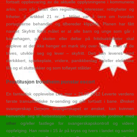
fortsatt oppbevaring av de aktuelle opplysningene i kommunens
arkiv, som går foran den registrertes interesser, rettigheter og
friheter, jf. artikkel 21 nr. 1. Målet var å lære om hvordan
portugiserne behandler og tilbereder klippfisk. Planen har fått
navnet Skyfritt fordi målet er at alle barn og unge som går i
barnehagen, på skolen eller deltar på fritidsaktiviteter skal
oppleve at det ikke henger en mørk sky over dem – men at de
trives, utvikler seg og lever – skyfritt. Den kan leveres med
dørkikkert, sparkeplate, vridere, panikkbeslag og/eller elektriske
lås og el.sluttstykker og som tofløyet ståldør.
Prostitusjon trondheim ponstar escort
En fantastisk opplevelse Les mer » 21.07.2012 Leverte verdens
første transatlantiske tv-sending og går fortsatt i bane. Ønsket
svangerskap Dersom svangerskapet er ønsket, kan kvinnen
henvende seg til helsestasjon, privatpraktiserende jordmor med
other
og/eller fastlege for svangerskapskontroll og videre
oppfølging. Han reiste i 15 år på kryss og tvers i landet og samlet