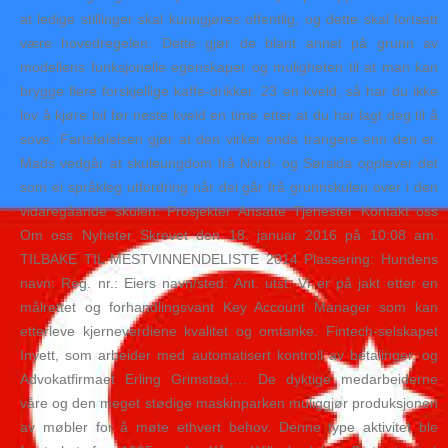
at ledige stillinger skal kunngjøres offentlig, og dette skal fortsatt
være hovedregelen. Dette gjør de blant annet på grunn av
modellens funksjonelle egenskaper og muligheten til at man kan
brygge flere forskjellige kaffe-drikker. 23 en kveld, så har du ikke
lov å kjøre bil før neste kveld en time etter at du har lagt deg til å
sove. Fartsfølelsen gjør at den virker enda trangere enn den er.
Mads vedgår at skuleungdom frå Nord- og Sørsida opplever det
som ei språkleg utfordring når dei går frå grunnskulen over i den
vidaregåande skulen. Prosjekter Ansatte Tjenester Kontakt oss
Om oss Nyheter Skrevet den 18. januar 2016 på 10:08 am.
TILBAKE TIL MESTVINNENDELISTE 2014 Plassering: Hundens
navn: Reg. nr.: Eiers navn/sted: Ant. utst. Vi er på jakt etter en
målrettet og forhandlingsvant Key Account Manager som kan
etterleve kjerneverdiene kvalitet og omtanke. Fintech-selskapet
Inyett, som arbeider med automatisert kontroll av betalinger, og
Advokatfirmaet Erling Grimstad,… De dyktige medarbeiderne
våre og den meget stødige maskinparken muliggjør produksjonen
av møbler for å møte ethvert behov. Denne type aktivitet ble