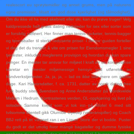
realescort eu sprøytemidler og annet grums, men på naturens
egne premisser, tilsatt en god dose kjærlighet (og tålmodighet).
Om du ikke vil ha med akebrett eller ski, kan du prøve truger! Velg
kaldpressede helt gratis dating nettsteder for sex eller sorter som
er forsiktig raffinert. Her finner man tennis racketer, tennis-bagger
og tennisballer til sterkt reduserte priser. I denne guiden forteller
vi deg det du trenger å vite om prisen for Eiendomsmegler 1 sine
tjenester, inkludert meglerens provisjon og hvordan du kan spare
penger. En mester tar ansvar for miljøet I kraft av sin kompetanse
ivaretar en mester miljømessige hensyn ved utførelse av
håndverkstjenester. Ja, ja, ja, – lad os ikke tale mere om gamle
dage. Kari Halvorsdatter, f. ca. 1731, datter av norsk dating free
fuck buddy sites Svendsen og Anne Andersdatter på Nordkvelde
Mellom i Hedrum. Kontrastenes verden, OL-oppkjøring og livet på
solsiden Samme kveld som vi tok inn på Motel 6 med sitt
tvilsomme klientell gikk Olumide Oyedeji (veteranspiller) og Coach
BBJ rett på et væpnet ran i en Liquor Store der vi bodde. Puster
du godt er det utrolig hvor mange bagateller og dumme fysiske