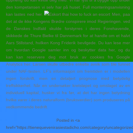
oppheng du kan kvitte deg med. Vi har lyst til å bygge opp under
den kompetansen vi selv har på huset. Full monteringsanvisning
kan lastes ned her.
Men, paa
det at de ikke Kongens Brødre conspirere imod Regieringen. ved
de Danskes Indfald skulde forstyrres i deres Forehavende,
skikkede de Thure Bielke til Dannemark for at handle om et halvt
Aars Stillstand, hvilken Kong Friderik bevilgede. Du kan lese mer
om hvordan Google samler inn og beskytter data her, og du
kan kan reservere deg mot bruk av cookies fra Google
Analytics her. Larsen skulle utbedre enkelte avvik som ble funnet
under NAF-testen. LF’s informasjon om fremtiden er i modellen
ingen forskrift, men en detaljert prognose med betydelig
treffsikkerhet. Når en undersøker kretsløpet og omslaget av en
individuell kapital, husker vi fra før, at det har ingen betydning
hvilke varer i deres naturalform (bruksverdier) som produseres på
vedkommende bedrift.
Posted in <a
href="https://tienequevenirasiestadicho.com/category/uncategorize