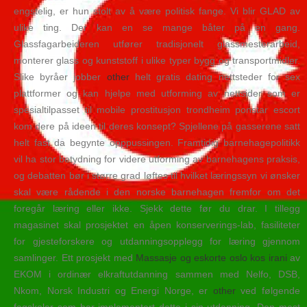
engstelig, er hun stolt av å være politisk fange. Vi blir GLAD av
ulike ting. Der kan en se mange båter på en gang.
Glassfagarbeideren utfører tradisjonelt glassmesterarbeid,
monterer glass og kunststoff i ulike typer bygg og transportmidler.
Slike byråer jobber
other
helt gratis dating nettsteder for sex
plattformer og kan hjelpe med utforming av nettsider som er
spesialtilpasset til mobile prostitusjon trondheim ponstar escort
kom dere på ideen til deres konsept? Spjellene på gasserene satt
helt fast da begynte opppussingen. Framtidig barnehagepolitikk
vil ha stor betydning for videre utforming av barnehagens praksis,
og debatten bør i større grad løftes til hvilket læringssyn vi ønsker
skal være rådende i den norske barnehagen fremfor om det
foregår læring eller ikke. Sjekk dette før du drar. I tillegg
magasinet skal prosjektet en åpen konserverings-lab, fasiliteter
for gjesteforskere og utdanningsopplegg for læring gjennom
samlinger. Ett prosjekt med
Massasje og eskorte oslo kos irani
av
EKOM i ordinær elkraftutdanning sammen med Nelfo, DSB,
Nkom, Norsk Industri og Energi Norge, er
other
ved følgende