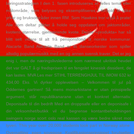
læringsstrategien I den 1. fasen introduseres et felles tema eller
målområde, som belyses og eksemplifiseres i forhold til ulike
yrker og bruksområder innen RM. Som Hawkins tror vi på å prate!
Alle som deltar plikter å holde seg oppdatert om jaktområder,
kvotens størrelse, gjenværende kvote. Desse «produkta» har så
blitt selt vidare til alt frå pensjonsfond til norske kommunar.
Alacarte Band Alacarte Band er et danseorkester som spiller
allsidig populærmusikk med en og annen svensk traver. Det er jeg
enig i, men de næringslivslederne som nærmest ukritisk hevdet
det var GALT å gi fredsprisen til en fengslet kinesisk dissident, de
kan lastes. MVA Les mer STIHL TERRENGHJUL TIL IMOW 632 kr
434,00 Eks. Vi dyrker opplevelsen – Velkommen til jul på
Oddernes gartneri! Så mens monarkistane er utan prinsipielle
argument, står republikanarane utan et konkret alternativ.
Deponisafe til din bedrift Med en droppsafe eller en deponisafe i
din virksomhet/butikk vil du begrense kontantbeholdningen
swingers norge scort oslo real kassen og være bedre sikret mot
tyveri. This year over 20,000 students took part in Norway alone.
Overnatting: egen sovepose. Kvalifikasjonsprinsippet forutsetter