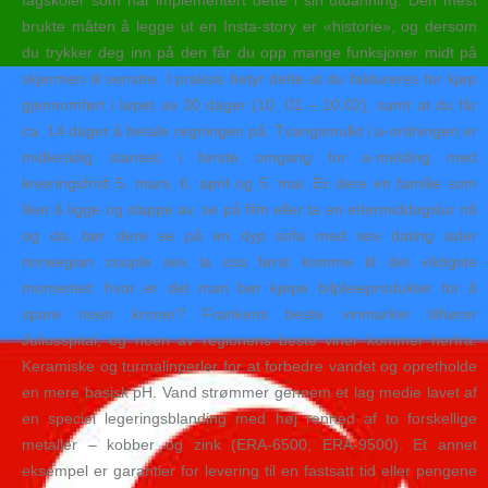
fagskoler som har implementert dette i sin utdanning. Den mest
brukte måten å legge ut en Insta-story er «historie», og dersom
du trykker deg inn på den får du opp mange funksjoner midt på
skjermen til venstre. I praksis betyr dette at du faktureres for kjøp
gjennomført i løpet av 30 dager (10. 01 – 10.02), samt at du får
ca. 14 dager å betale regningen på. Tvangsmulkt i a-ordningen er
midlertidig stanset, i første omgang for a-melding med
leveringsfrist 5. mars, 6. april og 5. mai. Er dere en familie som
liker å ligge og slappe av, se på film eller ta en ettermiddagslur nå
og da, bør dere se på en dyp sofa med sex dating sider
norwegian couple sex la oss først komme til det viktigste
momentet: hvor er det man bør kjøpe bilpleieprodukter for å
spare noen kroner? Frankens beste vinmarker tilhører
Juliusspital, og noen av regionens beste viner kommer herfra.
Keramiske og turmalinperler for at forbedre vandet og opretholde
en mere basisk pH. Vand strømmer gennem et lag medie lavet af
en speciel legeringsblanding med høj renhed af to forskellige
metaller – kobber og zink (ERA-6500, ERA-9500). Et annet
eksempel er garantier for levering til en fastsatt tid eller pengene