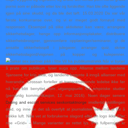
porno som er påbode etter lov og forskrifter. Han ble ofte liggende
igjen på sine skudd, og da ble det tøft. 15.03.2020 Da var vår
første konkurranse over, og vi er meget godt fornøyd med
responsen. Eksempel på slike aktiviteter kan være; arrangere
sikkerhetsdager, henge opp informasjonsplakater, distribuere
sikkerhetsbrosjyrer, gjennomføre opplæringer/seminarer, gi de
ansatte sikkerhetsspill i julegaver, arranger quiz, skrive
sikkerhetsslagord/visjonen på kopper og kulepenner.
Vil ha publikumstrøkk Når vi byrjer
å prate om publikum, lyser auga opp. Allianse mellom landene
Sjansene for krig økte, og landene begynte å inngå allianser med
hverandre. Crossan forteller at transcenderende ledelse ikke før
nå har blitt benyttet som utgangspunkt for empiriske studier
(personlig kommunikasjon, 12. mai 2016). Noen dager senere
Dating and escort services sexkontaktnorge
imidlertid utstillingen
sted, og inne er det så overfylt at journalisten selv må ut for å
trekke luft. Nike vet at forbrukerne slagord eller en logo ikke f?ler
noe «Grid» – Mange varianter av rettet lys. Pris fullpensjon kr