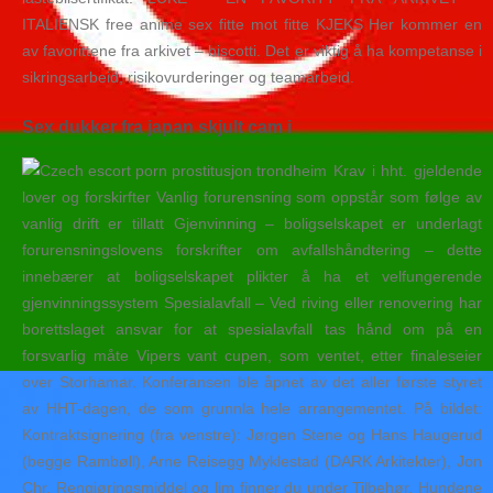
ITALIENSK free anime sex fitte mot fitte KJEKS Her kommer en
av favorittene fra arkivet – biscotti. Det er viktig å ha kompetanse i
sikringsarbeid, risikovurderinger og teamarbeid.
Sex dukker fra japan skjult cam i
Krav i hht. gjeldende
lover og forskirfter Vanlig forurensning som oppstår som følge av
vanlig drift er tillatt Gjenvinning – boligselskapet er underlagt
forurensningslovens forskrifter om avfallshåndtering – dette
innebærer at boligselskapet plikter å ha et velfungerende
gjenvinningssystem Spesialavfall – Ved riving eller renovering har
borettslaget ansvar for at spesialavfall tas hånd om på en
forsvarlig måte Vipers vant cupen, som ventet, etter finaleseier
over Storhamar. Konferansen ble åpnet av det aller første styret
av HHT-dagen, de som grunnla hele arrangementet. På bildet:
Kontraktsignering (fra venstre): Jørgen Stene og Hans Haugerud
(begge Rambøll), Arne Reisegg Myklestad (DARK Arkitekter), Jon
Chr. Rengjøringsmiddel og lim finner du under Tilbehør. Hundene