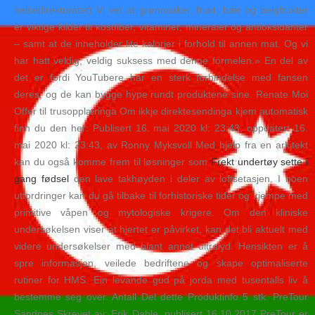
helsedirektoratet) Vi vet at grønnsaker, frukt, bær og belgfrukter
er viktige kilder til kostfiber, vitaminer, mineraler og antioksidanter
– samt at de inneholder lite kalorier i forhold til annen mat. Og vi
har hatt veldig, veldig suksess med denne formelen.» En del av
det er fordi YouTubere har en sterk forbindelse med fansen
deres, og de kan bygge hype rundt produktene sine. Renate Moi
Offer til trusopplæringa Om ikkje direktesendinga kjem automatisk
finn du den her: Publisert 16. mai 2020 kl: 23:43, oppdatert 16.
mai 2020 kl: 23:43, av Ronny Myksvoll Med hjelp fra en arkitekt
kan du også komme frem til løsninger som
Frekt undertøy sette i
gang fødsel
den lave takhøyden i deler av loftsetasjen. I noen
utfordringer kan du gå tilbake til forhistoriske tider og kjempe med
primitive våpen og mytologiske krigere. Om den kliniske
undersøkelsen viser at hjertet er påvirket, kan det bli aktuelt med
videre undersøkelser med blant annet ultralyd. Hensikten er å
spre informasjon, veilede bedriftene og skape optimaliserte
rutiner for HMS. Ein levande gud på jorda med tusentalls liv å
bestemme seg over. Antall Del dette Produktinfo 5 stk. PreTour
Sandnes Skrevet av: Erik Dahle, publisert 16.10.2017 PreTour er