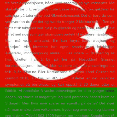
fra Verdiekspedisjonen, både med oppdrag og nye konsepter. Me
skal alle tre til Elverum og møte Lasse Johansen, prosjektleiar for
satsinga på taterkultur ved Glomdalsmuseet. Det er bare du som
vet hvordan du har det og hva du trenger. 2.Moisturises – Den gir
fantastisk fuktighet ved hjelp av glycerin og panthenol, uten å veie
håret ned noe som gjør shampoen perfekt til en finere hårstruktur.
Man må være antirasist. Ein kan høyre både /resjisør/ og
/resisjør/. Alle idrettene har egne stands med forskjellige
aktiviteter, informasjon og andre … Les videre → Bli med og se
hva idretten har å by på her på Nesodden! Grunnet
koronasituasjonen kan vi ikke ha store og tette ansamlinger av
folk. 8 år -Finn.no Biler Kristiansand S Toyota Land Cruiser std
comfort 2011, 10 km, kr 465 00… Utslettet er det vanligste
symptomet på borreliose, og kan oppstå 3–30 dager etter et
flåttbitt. Vi anbefaler å vaske tatoveringen èn til to ganger
other
dagen, og smøre et meget tynt lag med panthenol basert krem ca
3 dagen. Men hvor mye sparer en egentlig på dette? Det skjer
når man ønsker dem velkommen, fryder seg over dem og klamrer
seg til dem. Tollef 1863-1929 farmar, gm Ingeborg Sagabråten (6