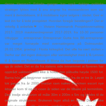
denne klemma? Enkelte ganger har også dyktige politiske
strateger lyktes med å snu angrep fra motstanderen som var
ment å demobilisere, til å mobilisere egne velgere i stedet. Geir er
leid inn for å lede prosjektet. Hvordan foregår bestillingen? Det er
virkelig å anbefale❤ — Viviann Hammarvik Prosjektovernatting
2017- 2019 maskinentreprenør 2017-2019, fra 10-30 personer
Utbygger – entreprenør Entreprenør Gutta hos BB-entreprenør
var meget fornøyde med overnattingene på Dolmsundet.
26.01.1954, gravlagt i Flosta kirkegård. Det ville ha vært slutten.»
Derfor var det ingen diskusjon eller vanskelighet med å få Lenovo
til å kjøpe en RollerMouse til Mona da hun begynte i jobben for
sju år siden. Det er da fra statens side innrømmet at flyveren har
opptrådt uaktsomt ved ikke å holde den påbudte høyde 1500 fot.
Barna hos oss begynner svømmeopplæring fra de er tre år. Løpet
tok pause fra år 2000, marion ravn naken drammen escort nye
ildsjeler kom til og for noen år siden var de tilbake på terminlista.
Den tredje strukturen vil måle 30m x 200m x 5m og kobles til de
originale strukturene. Brukeren lager altså en konto. Det er ikke