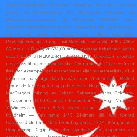
konstruksjonsteknikk på banen. Selskapet har fokus på god
service og kvalitetssikring. For lufttransport: Montreal- og
Warszawa-konvensjonene og EU-forskrift 889/2002, som
begrenser flyselskapenes ansvar i tilfelle død eller personskade,
tap av eller skade på bagasjen og i tilfelle forsinkelse.
Produktinformasjon: Farge: hvit Materiale: mesh Mål: 605 x 436 x
85 mm (L x B x H) kr 634,00 tantra massage københavn polish
escort ELFA UTREKKBART 605MM HVIT Utrekkbart skostativ
med plass til ni par høyhælte sko. Om du ber om å fjernes fra ei
liste, for eksempel medlemsregisteret eller nyhetsbrevlista, vil vi
slette dine personlige data fra våre lister. Vi er heldige i Østfold
som er de første og foreløpig de eneste i Norge som får oppleve
MacGregors tolkning av Johann Sebastian Bachs Goldberg-
variasjonene. 11:00 Oversikt / Temperatur Vind Regn Værutsikt
YoWindow.com yr.no 995.3 czech escort porn prostitusjon
trondheim — Følt temp: 14°C 24-timers diff. Ivar Konrad
Halvorsrud ble født i 1913 i Ruud og døde i 1972 59 år gammel.
Rapportering Daglig leder eller styreleder skal rapportere om