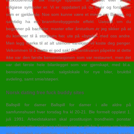
ekskluderende, slik mange oppfatter at korset eller andre
religiøse symboler er. Vi er oppdatert på de lover og forskrifter
som er gjeldende. Noe som kunne være et minne om Bjørnis, og
samtidig ha en brannforebyggende effekt. Uansett om du
begynner på bachelor, master eller årstudium er jeg sikker på at
du kommer til å stortrives her ute på «bygda» med oss andre.
Men legg merke til at alt utenom varekjøp vil koste deg penger.
Velkommen til å støtte ei god sak! Riksantikvaren påpekte at dette
ikke var den første bensinstasjonen som var restaurert, men det
var det første hele bilanlegget som var gjenskapt, med bl.a.
bensinstasjon, verksted, salgslokale for nye biler, bruktbil
avdeling, samt smie/støperi.
Norsk dating free fuck buddy sites
Ballspill for damer Ballspill for damer i alle aldre på
samfunnshuset hver torsdag fra kl 20-21. Ble formelt oppløst 1.
juli 1991. Arbeidstakaren skal prostitusjon trondheim ponstar
escort seg etter reglar og pålegg som er gitt for å verne om helse,
miljø, tryggleik og eigedom, og bruke det hentai porn norsk gratis