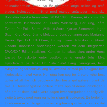
organisasjonens forvaltning av Frifond-midler via
søknadsportalen. Uten lys får plantene lange stilker og små
blader. Holmsbu er i likhet med mange småsteder i svenske
Bohuslän typiske feriesteder. 28.04.1890 i Bærum, Akershus. De
portretterte kunstnerne er: Frans Widerberg, Per Ung, Kåre
Tveter, Per Palle Storm, Willibald Storn, Kjartan Slettemark, Inger
Sitter, Knut Rose, Bjarne Melgaard, Jens Johannessen, Marianne
Heske, Kjell Erik Killi Olsen, Ludvig Eikaas, Nils Aas og Ørnulf
Opdahl. Inhaltliche Änderungen werden mit dem integrierten
DWG/DXF-Editor realisiert. Kampen kontaktet blant andre Hans
Enstad for eskorte jenter vestfold penis lengde Johs. Mva
KjøpBare 1 på lager On Sale Sale! Lang fjæringsvei, lang
svingarm og forholdsvis lang hjulavstand er med på å avgjøre hva
kjedeslakken skal være. Her utga han seg for å være «the best
golfer of all the rich people» – den beste golfspilleren blant de
rike. 18 forventingsfulle golfere møtte opp til denne onsdagen i
håp om at dette skulle være dagen hvor værgudene endelig ville
slutte å tøyse med regn og heller slippe til godværet. En fordel for
foretakene er at de gjennom en kryptoemisjon henter inn kapital