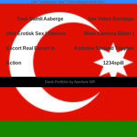
rel="category tag">Uncategorized</a>
Navegación
Tone Damli Aaberge
Sex Video Bondage
de
entradas
Utro Erotisk Sex | Odense
Www Kareena Bilder |
Escort Real Escort In
Kathrine Sørland Toppløs
Action
1234spill
Dank Portfolio by
Aperture WP
.