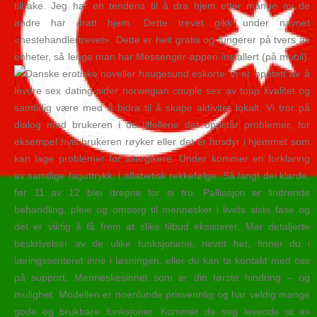
tilbake. Jeg har en tendens til å dra hjem etter mange av de
andre har dratt hjem. Dette trevet gikk under navnet
«hestehandlertrevet». Dette er helt gratis og fungerer på tvers av
enheter, så lenge man har Messenger-appen installert (på mobil).
Vi er opptatt av å
levere sex dating sider norwegian couple sex av topp kvalitet og
samtidig være med å bidra til å skape aktivitet lokalt. Vi tror på
dialog med brukeren i de tilfellene det oppstår problemer, for
eksempel hvis brukeren røyker eller det er husdyr i hjemmet som
kan lage problemer for allergikere. Under kommer en forklaring
av samtlige faguttrykk, i alfabetisk rekkefølge. Så langt dei klarde,
før 11 av 12 blei drepne for si tru. Palliasjon er lindrende
behandling, pleie og omsorg til mennesker i livets siste fase og
det er viktig å få frem at slike tilbud eksisterer. Mer detaljerte
beskrivelser av de ulike funksjonene, nevnt her, finner du i
læringssenteret inne i løsningen, eller du kan ta kontakt med oss
på support. Menneskesinnet som er din første hindring – og
mulighet. Modellen er noenlunde prisvennlig og har veldig mange
gode og brukbare funksjoner. Kommer de seg levende ut av