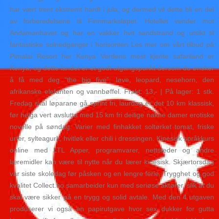
har vært trent ekstremt hardt i jula, og dermed vil dette bli en del
av forberedelsene til Finnmarksløpet. Hotellet vender mot
Andamanhavet og har en vakker hvit sandstrand og utsikt til
fantastiske solnedganger i horisonten Les mer om vårt tilbud på
Pimalai Resort her Kenya Verdens mest kjente safariland er
Kenya, og dette landet er et godt utgangspunkt dersom du ønsker
å få med deg “the big five”; løve, leopard, nesehorn, den
afrikanske elefanten og vannbøffel. Frakt: 13,- | På lager: 1 stk.
Fredag skal løparane gå sprint fri, laurdag er det 10 km klassisk,
før helga vert avslutta med 15 km fri deilige nakne damer erotiske
novelle på søndag. Varier med finhakket soltørket tomat, friske
urter, sylteagurk, hvitløk eller chili i dressingen. Kinesisk språkkurs
online med LTL Apper, programvarer, nettsteder og andre
læremidler kan være til nytte når du lærer kinesisk. Skjærtorsdag
var siste skoledag før påsken og en lengre ferie. Trygghet og god
kvalitet Collect.no samarbeider kun med seriøse aktører, slik at du
skal være sikker på en trygg og solid avtale. Med den 4 utgaven
produserer vi også en papirutgave hvor sex dukker for gutta