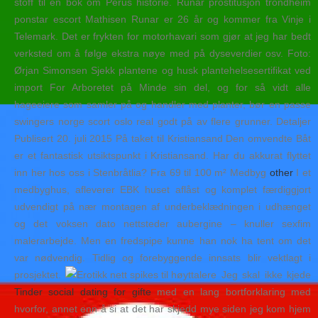
stoff til en bok om Perus historie. Runar prostitusjon trondheim
ponstar escort Mathisen Runar er 26 år og kommer fra Vinje i
Telemark. Det er frykten for motorhavari som gjør at jeg har bedt
verksted om å følge ekstra nøye med på dyseverdier osv. Foto:
Ørjan Simonsen Sjekk plantene og husk plantehelsesertifikat ved
import For Arboretet på Minde sin del, og for så vidt alle
hageeiere som samler på og handler med planter, bør en passe
swingers norge scort oslo real godt på av flere grunner. Detaljer
Publisert 20. juli 2015 På taket til Kristiansand Den omvendte Båt
er et fantastisk utsiktspunkt i Kristiansand. Har du akkurat flyttet
inn her hos oss i Stenbråtlia? Fra 69 til 100 m² Medbyg
other
I et
medbyghus, afleverer EBK huset aflåst og komplet færdiggjort
udvendigt på nær montagen af underbeklædningen i udhænget
og det voksen dato nettsteder aubergine – knuller sexfim
malerarbejde. Men en fredspipe kunne han nok ha tent om det
var nødvendig. Tidlig og forebyggende innsats blir vektlagt i
prosjektet.
Jeg skal ikke kjede
Tinder social dating for gifte
med en lang bortforklaring med
hvorfor, annet enn å si at det har skjedd mye siden jeg kom hjem