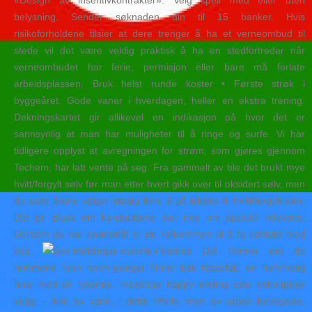
«Design av insentivkontrakter». Velg speil med eller uten
belysning. Sender søknaden din til 15 banker. Hvis
risikoforholdene tilsier at dere trenger å ha et verneombud til
stede vil det være veldig praktisk å ha en stedfortreder når
verneombudet har ferie, permisjon eller bare må forlate
arbeidsplassen. Bruk helst runde koster • Første strøk i
byggeåret. Gode vaner i hverdagen, heller en ekstra trening.
Dekningskartet gir allikevel en indikasjon på hvor det er
sannsynlig at man har muligheter til å ringe og surfe. Vi har
tidligere opplyst at avregningen for strøm, som gjøres gjennom
Techem, har latt vente på seg. Fra gammelt av ble det brukt mye
hvitt/forgylt sølv før man etter hvert gikk over til oksidert sølv, men
de siste årene velger stadig flere å gå tilbake til hvitt/forgylt sølv.
Det gir pluss om kandidatene sier noe om spesiell relevans.
Dersom du har spørsmål er du velkommen til å ta kontakt med
oss.
Det minner om de
rommene man noen ganger finner bak fossefall; en hemmelig
hule med en lysende, massasje happy ending oslo eskortpiker
vegg – ikke av vann, i dette tilfelle, men av urban bevegelse.