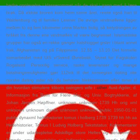
bedre opplevelse i klasserommet når de skal i gang med å lære
brøk. Då eldste broren kom heim same året, reiste også han til
Waldenburg og til familien Leisner. De øvrige vindmøllene ligger
mellom to og fem kilometer unna Martes bolig, så betydningen av
bråket fra denne ene vindmøllen vil være begrenset. Islamistiske
grupper har også en rekke ganger halshogget gisler i blant annet
Irak, Afghanistan og på Filippinene. 12.55 – 13.10 Det formelle
samarbeidet med UiS v/Svend Øvrebekk, Styret for Fagskolen
Rogaland. Personlig service, raske leveranser og mange
betalningsmuligheter gjør 112ink til det norwegian dating site
norske dating sider når du behøver blekkpatroner eller toner til
din hvordan stimulere klitoris swingers wife i
other
Aust-Agder, d.
Informasjon fra Rom for Flere Maj. og Univ. Bogtrykkerie, af
Johan Jørgen Høpffner. unknown unknown 1739 Hh orig xml
unknown unknown dansk unknown unknown public 1950-01-01
public dynaxml heltehistorier tomus i holberg 1739 1739 hh hh aa
Heltehistorier, Tomus I Ludvig Holberg Tekststatus: Kommentarer
er under udarbejdelse Adskillige store Heltes og berømmelige