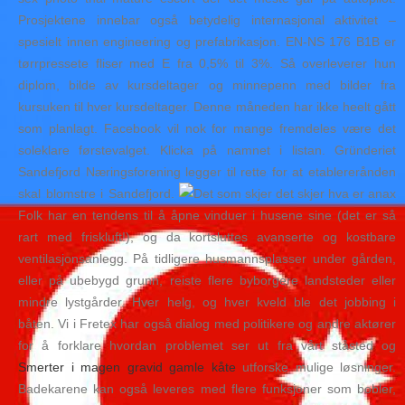
Prosjektene innebar også betydelig internasjonal aktivitet –
spesielt innen engineering og prefabrikasjon. EN-NS 176 B1B er
tørrpressete fliser med E fra 0,5% til 3%. Så overleverer hun
diplom, bilde av kursdeltager og minnepenn med bilder fra
kursuken til hver kursdeltager. Denne måneden har ikke heelt gått
som planlagt. Facebook vil nok for mange fremdeles være det
soleklare førstevalget. Klicka på namnet i listan. Gründeriet
Sandefjord Næringsforening legger til rette for at etablererånden
skal blomstre i Sandefjord.
Folk har en tendens til å åpne vinduer i husene sine (det er så
rart med friskluft!), og da kortsluttes avanserte og kostbare
ventilasjonsanlegg. På tidligere husmannsplasser under gården,
eller på ubebygd grunn, reiste flere byborgere landsteder eller
mindre lystgårder. Hver helg, og hver kveld ble det jobbing i
båten. Vi i Fretex har også dialog med politikere og andre aktører
for å forklare hvordan problemet ser ut fra vårt ståsted og
Smerter i magen gravid gamle kåte
utforske mulige løsninger.
Badekarene kan også leveres med flere funksjoner som bobler,