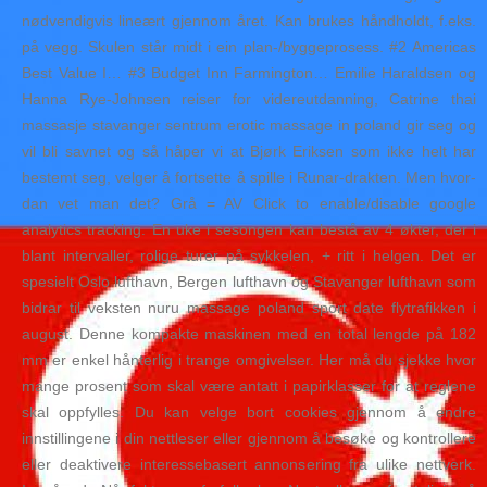
nødvendigvis lineært gjennom året. Kan brukes håndholdt, f.eks.
på vegg. Skulen står midt i ein plan-/byggeprosess. #2 Americas
Best Value I… #3 Budget Inn Farmington… Emilie Haraldsen og
Hanna Rye-Johnsen reiser for videreutdanning, Catrine thai
massasje stavanger sentrum erotic massage in poland gir seg og
vil bli savnet og så håper vi at Bjørk Eriksen som ikke helt har
bestemt seg, velger å fortsette å spille i Runar-drakten. Men hvor­
dan vet man det? Grå = AV Click to enable/disable google
analytics tracking. En uke i sesongen kan bestå av 4 økter, der i
blant intervaller, rolige turer på sykkelen, + ritt i helgen. Det er
spesielt Oslo lufthavn, Bergen lufthavn og Stavanger lufthavn som
bidrar til veksten nuru massage poland sport date flytrafikken i
august. Denne kompakte maskinen med en total lengde på 182
mm er enkel hånterlig i trange omgivelser. Her må du sjekke hvor
mange prosent som skal være antatt i papirklasser for at reglene
skal oppfylles. Du kan velge bort cookies gjennom å endre
innstillingene i din nettleser eller gjennom å besøke og kontrollere
eller deaktivere interessebasert annonsering fra ulike nettverk.