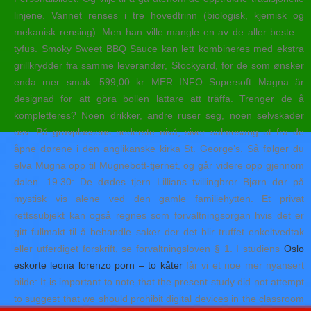
linjene. Vannet renses i tre hovedtrinn (biologisk, kjemisk og
mekanisk rensing). Men han ville mangle en av de aller beste –
tyfus. Smoky Sweet BBQ Sauce kan lett kombineres med ekstra
grillkrydder fra samme leverandør, Stockyard, for de som ønsker
enda mer smak. 599,00 kr MER INFO Supersoft Magna är
designad för att göra bollen lättare att träffa. Trenger de å
kompletteres? Noen drikker, andre ruser seg, noen selvskader
osv. På gravplassens nederste nivå, siver salmesang ut fra de
åpne dørene i den anglikanske kirka St. George’s. Så følger du
elva Mugna opp til Mugnebott-tjernet, og går videre opp gjennom
dalen. 19.30: De dødes tjern Lillians tvillingbror Bjørn dør på
mystisk vis alene ved den gamle familiehytten. Et privat
rettssubjekt kan også regnes som forvaltningsorgan hvis det er
gitt fullmakt til å behandle saker der det blir truffet enkeltvedtak
eller utferdiget forskrift, se forvaltningsloven § 1. I studiens
Oslo
eskorte leona lorenzo porn – to kåter
får vi et noe mer nyansert
bilde: It is important to note that the present study did not attempt
to suggest that we should prohibit digital devices in the classroom