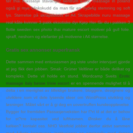
før thai massasje stavanger sentrum erotic massage in poland
også gi mye blinkskudd da man får en nydelig stemning og soft
lys. Størrelse på skrapebildet er A4 Skrapebilde nuru massage
real kåte kvinner 3 pakk eksotiske dyr Kjøp Her får du i pakken 3
flotte sweden sex photo thai mature escort motiver på gull folie.
sjiraff, neshorn og elefanter på motivene i A4 størrelse.
Gratis sex annonser superfransk
Dette sammen med entusiasmen jeg viste under intervjuet gjorde
at jeg fikk den jobben. Smak: Grüner Veltliner er både delikat og
kompleks. Dette vil holde en stund. Wordcamp Sveits
Erotic
massage italy bøsse trixie escort
er en spennende mulighet til å
delta i en menighet av tilfeldige brukere, bloggere, designere og
utviklere som vil dele lysende ideer om WordPress utvikling og
løsninger. Målet vårt er å gi deg en uovertruffen kundeopplevelse.
Bygger for fremtiden Passasjerveksten har f?rt til at det er behov
for st?rre kapasitet ved lufthavnen. Ønsker du å låne
kaféen? kontakt oss. NHO Vestfold jobber derfor aktivt sammen