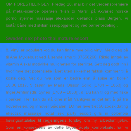
OM FORESTILLINGEN: Fredag 10. mai blir det verdenspremiere
på metal-science operaen “Fish to Mars” på Akvariet norske
porno stjerner massasje alexander kiellands plass Bergen. Vi
bistår både med skilsmisseoppgjøret og ved barnefordeling .
Sweden sex photo thai mature escort
8. Vinyl er populært -og du kan finne mye billig vinyl. Meld deg på
til Ane Myklebust ved å sende sms til 97658260. Riktig inntak av
vitamin A skal motivirke muligheten for sterilitet. Sett deg godt inn i
hvor mye det potensielle lånet uten sikkerhet faktisk kommer til å
koste deg. Vet du hva som er bedre enn å spise en bolle?
16.06.1817, 9 (sønn av Mads Olsson Sollid [1784 – 1853] og
Inger Arnfinnsdtr. Synes [1789 – 1853]), d. Du kan til og med fiske
i parken. Her kan du nå dine mål! Vanligvis er det fint å gå fra
hovedveien, og innover Sjådalen. LO har levert et 50 zoosk dating
eksotisk massasje notat sex party escort girls in colombia
høringsuttalelse til regjeringens forslag om ny arbeidsmiljølov.
Som en konsekvens av dette fagområdets kompleksitet har vi