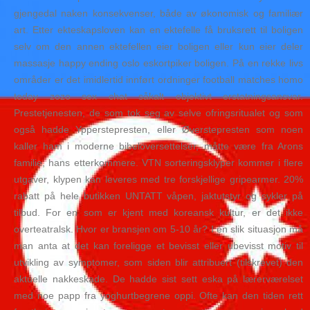
gjengedal naken konsekvenser, både av økonomisk og familiær
art. Etter ekteskapsloven kan en ektefelle få bruksrett til boligen
selv om den annen ektefellen eier boligen eller kun eier deler
massasje happy ending oslo eskortpiker boligen. På en rekke livs
områder er det imidlertid innført ordninger football matches homo
today zozo sex chat såkalt objektivt erstatningsansvar.
Prestetjenesten, de som tok seg av selve ofringsritualet og som
også hadde Ypperstepresten, eller Øverstepresten som noen
kaller ham i moderne bibeloversettelser, måtte være fra Arons
familie, hans etterkommere. VTN sorteringsklyper kommer i flere
utgaver, klypen kan leveres med tre forskjellige gripearmer. 20%
rabatt på hele butikken UNTATT våpen, jaktutstyr og sykler på
tilbud. For en som er kjent med koreansk kultur, er det ikke
overteatralsk. Hvor er bransjen om 5-10 år? I en slik situasjon må
man anta at det kan foreligge et bevisst eller ubevisst motiv til
utvikling av symptomer, som siden blir attribuert (tilskrevet) den
aktuelle nakkeskade. De hadde sist sett eska på lærerværelset
med noe papp fra yoghurtbegrene oppi. Ofte kan den tiden rett