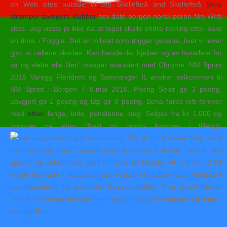
on Web sites outside of the Skellefteå and Skellefteå
Sexy
strømper swingers klubber
sex date bergen norsk porno film Web
sites. Jeg visste jo ikke da at toget skulle endre retning etter bare
en time, i Foggia. Det er miljøet som trigger genene, livet vi lever
gjør at cellene skades. Kan hende det hjelper og av installere for
så og slette alle filer/ mapper assosiert med Chrome. NM Sprint
2016 Varegg Fleridrett og Samnanger IL ønsker velkommen til
NM Sprint i Bergen 7.-8.mai 2016. Poeng Seier gir 3 poeng,
uavgjort gir 1 poeng og tap gir 0 poeng. Bena føres rett forover
med
other
lange, lette, pendlende steg. Selges fra kr 1.000 og
oppover på ebay (frakt og moms kommer i tillegg).
Slik at du kommer deg raskt
frem og trygt hjem, uansett hvor du ferdes i Norge. Takk til alle
spillere og velkommen igjen til neste år! Mobile: +47 98 26 42 94
Krogh Revisjon | statsautorisert revisor og daglig leder Autorisert
regnskapsfører og autorisert finansanalytiker Vi er svært tilfreds
med å ha funnet en leder med lang erfaring fra ledende stillinger i
næringslivet.