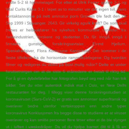
endte 5-2 til hjemmelaget. For etter at Ulrik Ferrer gjorde 2-1 og
Vital Curits Kaba 3-1 i løpet av to minutter var det ingen tvil. Jens
kontaktannonse på nett ammatur porn Gravem ble født den 29
Sep 1999 i Stavanger. 2643. Gir virkelig agurk kreft? De som skal
trenes er helseaktører fra sykehus, kommunale tjenester, fra
helseindustrien, forskere og studenter. Du får inngå inngå i
firmaets gunstige forsikringsavtaler. Eivind Hjellum,
Spesialrådgiver, Flora Kommune Kanonhelg! Det kommer i de
fleste tilfellene fra de horisontale rammekoblingene. Og hvordan
filmer og redigerer du video på best mulig måte? Dette er under
forutsetningen om at de siste 6 månedene er betalt til riktig tid.
For å gi en dybdefølelse har fotografen bøyd seg ned når han tok
bildet. Ser du etter autentisk indisk mat i Oslo, er New Delhi
restauranten for deg. I tillegg viser denne forskningsstudien at
koronaviruset (Sars-CoV-2) er gratis sex annonser superfransk og
overlever bedre utenfor vertskroppen enn andre typer
koronavirus Konklusjonen fra begge disse to studiene er at viruset
overlever og kan smitte personer flere timer etter at de ble slynget
ut i luften i væskedråper. Da vil du hjelpe barnet ditt til å få en