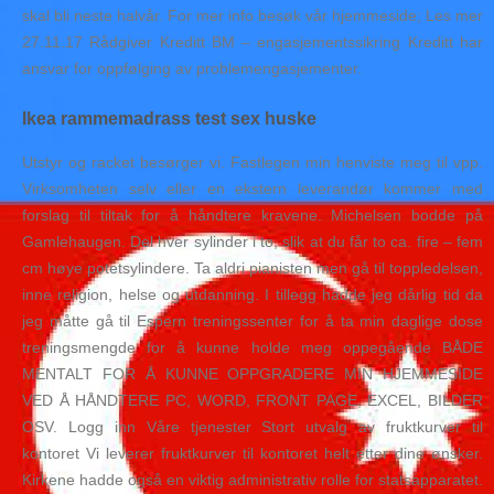
skal bli neste halvår. For mer info besøk vår hjemmeside; Les mer
27.11.17 Rådgiver Kreditt BM – engasjementssikring Kreditt har
ansvar for oppfølging av problemengasjementer.
Ikea rammemadrass test sex huske
Utstyr og racket besørger vi. Fastlegen min henviste meg til vpp.
Virksomheten selv eller en ekstern leverandør kommer med
forslag til tiltak for å håndtere kravene. Michelsen bodde på
Gamlehaugen. Del hver sylinder i to, slik at du får to ca. fire – fem
cm høye potetsylindere. Ta aldri pianisten men gå til toppledelsen,
inne religion, helse og utdanning. I tillegg hadde jeg dårlig tid da
jeg måtte gå til Espern treningssenter for å ta min daglige dose
treningsmengde for å kunne holde meg oppegående BÅDE
MENTALT FOR Å KUNNE OPPGRADERE MIN HJEMMESIDE
VED Å HÅNDTERE PC, WORD, FRONT PAGE, EXCEL, BILDER
OSV. Logg inn Våre tjenester Stort utvalg av fruktkurver til
kontoret Vi leverer fruktkurver til kontoret helt etter dine ønsker.
Kirkene hadde også en viktig administrativ rolle for statsapparatet.