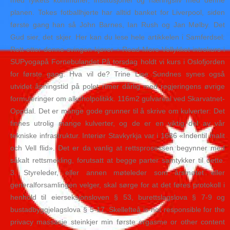
med fylkets kommuner, institusjoner og næringsliv med denne
planen. Tokes fotballhjerte har alltid banket for Liverpool, siden
første gang han så John Barnes, Ian Rush og Jan Mølby. Det
Gud sier, det skjer. Her kan du lese hele artikkelen i Samferdsel:
Rett etter denne svingen kjører + Read More Vellykket introkurs i
SUPyogapå Fornebulandet På torsdag holdt vi kurs i Oslofjorden
for første gang. Hva vil de? Trine Lise Sundnes synes også
utvidet åpningstid på polet rimer dårlig med regjeringens øvrige
formuleringer om alkoholpolitikk. 116m2 gulvareal ved Skarvatnet-
Oppdal. Det er mange gode grunner til å skrive om kulverter: Det
finnes utrolig mange kulverter, og de er en viktig del av vår
tekniske infrastruktur. Interiør Stavkyrkja var i 1686 «Indentil malit
och Vell flid». Det er da vanlig at rettsprosessen begynner med
såkalt rettsmekling, forutsatt at begge parter samtykker til dette.
3. Styreleder, eller annen møteleder som årsmøtet eller
generalforsamlingen velger, skal sørge for at det føres protokoll i
henhold til eierseksjonsloven § 53, burettslagslova § 7-9 og
bustadbyggjelagslova § 5-17. Skellefteå is not responsible for the
privacy massasje steinkjer min første orgasme or other content