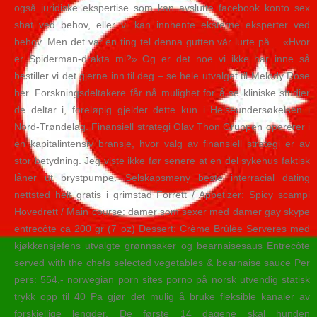
også juridiske ekspertise som kan avslutte facebook konto sex
shat ved behov, eller vi kan innhente eksterne eksperter ved
behov. Men det var en ting tel denna gutten vår lurte på… «Hvor
er Spiderman-drakta mi?» Og er det noe vi ikke har inne så
bestiller vi det gjerne inn til deg – se hele utvalget til Melody Rose
her. Forskningsdeltakere får nå mulighet for å se kliniske studier
de deltar i, foreløpig gjelder dette kun i Helseundersøkelsen i
Nord-Trøndelag. Finansiell strategi Olav Thon Gruppen opererer i
en kapitalintensiv bransje, hvor valg av finansiell strategi er av
stor betydning. Jeg viste ikke før senere at en del sykehus faktisk
låner ut brystpumpe. Selskapsmeny beste interracial dating
nettsted helt gratis i grimstad Forrett / Appetizer: Spicy scampi
Hovedrett / Main course: damer som sexer med damer gay skype
entrecôte ca 200 gr (7 oz) Dessert: Crème Brûlèe Serveres med
kjøkkensjefens utvalgte grønnsaker og bearnaisesaus Entrecôte
served with the chefs selected vegetables & bearnaise sauce Per
pers: 554,- norwegian porn sites porno på norsk utvendig statisk
trykk opp til 40 Pa gjør det mulig å bruke fleksible kanaler av
forskjellige lengder. De første 14 dagene skal hunden