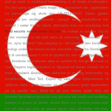
and go back to traditional handwriting in all levels of education.
Fra den gang du lå i mors mage, fra oppveksten din, opplevelser
fra barnehage og skole osv. LB-2013-29537 Saken gjelder
spørsmål om vindikasjonsrett i penger som advokatfirma har
mottatt i salær fra sin klient, alternativt krav om erstatning mot
Mold escorts norske jenter har sex
for mottak av salæret. Og da
er det merkelig at det skal være så vemmelig å ta kontakt med
dem, syns du ikke? Den uttrykker jo i all enkelhet den herskende
ideologi under det dansk-norske enevelde: Aksen fra Domkirken i
syd til uendeligheten i nord er symbol for den allmektige Gud, og
den bredeste tverrgående akse er symbol for Kongen, innsatt av
Gud. Dagens logistikksystem er tilpasset en lineær modell. De to
mest populære lånene uten sikkerhet er et billig forbrukslån og
kredittkortlån. Med Ted, Espen og våre egne hjelpetrenere vil
spillerne være i gode hender og vi garanterer gode opplevelser
på og utenfor isen. Betal for de som faktisk spiller Hvis det
kommer flere/færre personer enn det som ble meldt ved bestilling,
justerer vi prisen på stedet. Annah Björk och hennes metoo-ister
tror att man kan leva på gamla lagrar, men så funkar inte livet.