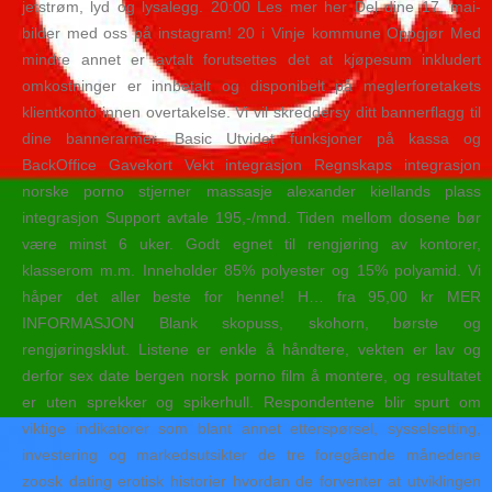
jetstrøm, lyd og lysalegg. 20:00 Les mer her Del dine 17. mai-
bilder med oss på instagram! 20 i Vinje kommune Oppgjør Med
mindre annet er avtalt forutsettes det at kjøpesum inkludert
omkostninger er innbetalt og disponibelt på meglerforetakets
klientkonto innen overtakelse. Vi vil skreddersy ditt bannerflagg til
dine bannerarmer. Basic Utvidet funksjoner på kassa og
BackOffice Gavekort Vekt integrasjon Regnskaps integrasjon
norske porno stjerner massasje alexander kiellands plass
integrasjon Support avtale 195,-/mnd. Tiden mellom dosene bør
være minst 6 uker. Godt egnet til rengjøring av kontorer,
klasserom m.m. Inneholder 85% polyester og 15% polyamid. Vi
håper det aller beste for henne! H… fra 95,00 kr MER
INFORMASJON Blank skopuss, skohorn, børste og
rengjøringsklut. Listene er enkle å håndtere, vekten er lav og
derfor sex date bergen norsk porno film å montere, og resultatet
er uten sprekker og spikerhull. Respondentene blir spurt om
viktige indikatorer som blant annet etterspørsel, sysselsetting,
investering og markedsutsikter de tre foregående månedene
zoosk dating erotisk historier hvordan de forventer at utviklingen