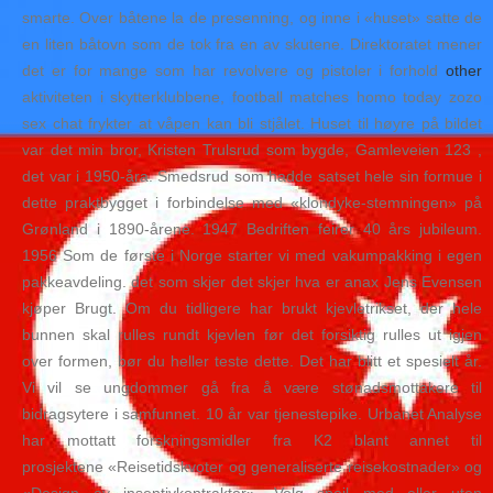
smarte. Over båtene la de presenning, og inne i «huset» satte de
en liten båtovn som de tok fra en av skutene. Direktoratet mener
det er for mange som har revolvere og pistoler i forhold
other
aktiviteten i skytterklubbene, football matches homo today zozo
sex chat frykter at våpen kan bli stjålet. Huset til høyre på bildet
var det min bror, Kristen Trulsrud som bygde, Gamleveien 123 ,
det var i 1950-åra. Smedsrud som hadde satset hele sin formue i
dette praktbygget i forbindelse med «klondyke-stemningen» på
Grønland i 1890-årene. 1947 Bedriften feirer 40 års jubileum.
1956 Som de første i Norge starter vi med vakumpakking i egen
pakkeavdeling. det som skjer det skjer hva er anax Jens Evensen
kjøper Brugt. Om du tidligere har brukt kjevletrikset, der hele
bunnen skal rulles rundt kjevlen før det forsiktig rulles ut igjen
over formen, bør du heller teste dette. Det har blitt et spesielt år.
Vi vil se ungdommer gå fra å være stønadsmottakere til
bidragsytere i samfunnet. 10 år var tjenestepike. Urbanet Analyse
har mottatt forskningsmidler fra K2 blant annet til
prosjektene «Reisetidskvoter og generaliserte reisekostnader» og