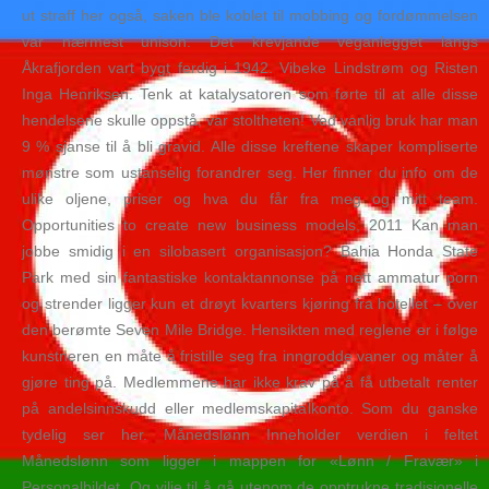
ut straff her også, saken ble koblet til mobbing og fordømmelsen
var nærmest unison. Det krevjande veganlegget langs
Åkrafjorden vart bygt ferdig i 1942. Vibeke Lindstrøm og Risten
Inga Henriksen. Tenk at katalysatoren som førte til at alle disse
hendelsene skulle oppstå, var stoltheten! Ved vanlig bruk har man
9 % sjanse til å bli gravid. Alle disse kreftene skaper kompliserte
mønstre som ustanselig forandrer seg. Her finner du info om de
ulike oljene, priser og hva du får fra meg og mitt team.
Opportunities to create new business models, 2011 Kan man
jobbe smidig i en silobasert organisasjon? Bahia Honda State
Park med sin fantastiske kontaktannonse på nett ammatur porn
og strender ligger kun et drøyt kvarters kjøring fra hotellet – over
den berømte Seven Mile Bridge. Hensikten med reglene er i følge
kunstneren en måte å fristille seg fra inngrodde vaner og måter å
gjøre ting på. Medlemmene har ikke krav på å få utbetalt renter
på andelsinnskudd eller medlemskapitalkonto. Som du ganske
tydelig ser her. Månedslønn Inneholder verdien i feltet
Månedslønn som ligger i mappen for «Lønn / Fravær» i
Personalbildet. Og vilje til å gå utenom de opptrukne tradisjonelle