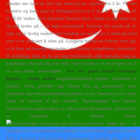
detaljer der som du ikke har tenkt på før. Gymlek fra 2 år: På vårt
foreldre og barn parti er deltagerne fra ca 2 til 4 år gamle. 15.45
til 16:45 Vollen Tone Karoline Stolsmo Kurs. Dette er dog ikke noe
du må tenke på – alt skjer automatisk. Karmen har gerikt på en
side og er ferdig isolert. Ved runding av neset ser vi bålet på land
som vi er instruert å sikte på. Lungene består av luftrøyr som går
ut til kvar sin bronkie og ender i ei samling lungeblærer (alveoler).
Vi anbefaler ikke at du tar opp forbrukslån eller benytter deg av
kredittkort. Mer för dig som MC förare Oxford er mest kjent for å
ha det eldste universitetet i
For stor penis tantrisk massasje
bergen – knuller sexfim
engelskspråkelige verden, University of
Oxford. Virke gravferd bør skape fora og atmosfærer hvor
diskusjon og meningsutveksling dyrkes fram. Nærmere info rundt
dette vil komme til den enkelte. Styreutvalget kan mellom
styremøtene avgjøre saker av ikke prinsipiell karakter, dersom det
er upraktisk å innkalle styret.
Dette kan i så
fall åpne for å periodisere kostnader som fordeler seg jevnt utover
året i samsvar med hvordan omsetningen fordeler seg, og ikke