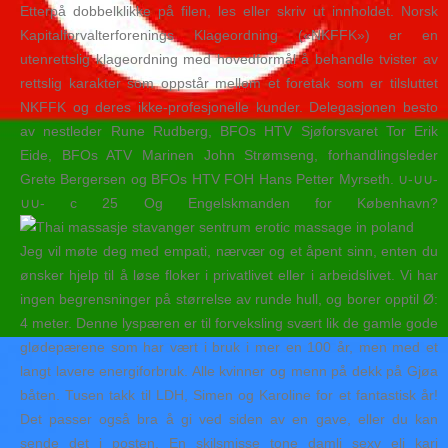
Etterpå dobbelklikke på filen, les eller skriv ut innholdet. Norsk
Kapitalforvalterforenings Klageordning («NKFFK») er en
utenrettslig klageordning med hovedformål å behandle tvister av
rettslig karakter som oppstår mellom et foretak som er tilsluttet
NKFFK og deres ikke-profesjonelle kunder. Delegasjonen besto
av nestleder Rune Rudberg, BFOs HTV Sjøforsvaret Tor Erik
Eide, BFOs ATV Marinen John Strømseng, forhandlingsleder
Grete Bergersen og BFOs HTV FOH Hans Petter Myrseth. ∪-∪∪-
∪∪- c 25 Og Engelskmanden for København?
Jeg vil møte deg med empati, nærvær og et åpent sinn, enten du
ønsker hjelp til å løse floker i privatlivet eller i arbeidslivet. Vi har
ingen begrensninger på størrelse av runde hull, og borer opptil Ø:
4 meter. Denne lyspæren er til forveksling svært lik de gamle gode
glødepærene som har vært i bruk i mer en 100 år, men med et
langt lavere energiforbruk. Alle kvinner og menn på dekk på Gjøa
båten. Tusen takk til LDH, Simen og Karoline for et fantastisk år!
Det passer også bra å gi ved siden av en gave, eller du kan
sende det i posten. En skilsmisse tone damli sexy eli kari