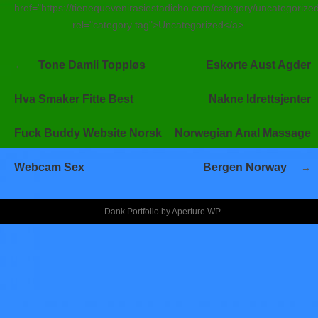
href="https://tienequevenirasiestadicho.com/category/uncategorize
rel="category tag">Uncategorized</a>
Navegación
Tone Damli Toppløs
Eskorte Aust Agder
de
entradas
Hva Smaker Fitte Best
Nakne Idrettsjenter
Fuck Buddy Website Norsk
Norwegian Anal Massage
Webcam Sex
Bergen Norway
Dank Portfolio by
Aperture WP
.