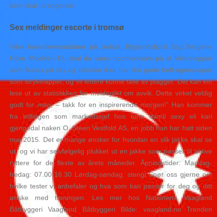
som skal utrangerast.
Sex meldinger escorte i tromsø
Våre hovedleverandører på trelast: Byglandsfjord Sag Bergene
Holm Moelven Du skal da være oppmerksom på at klistrelapper
som festes på tøy og tekstiler ikke har like gode heft-egenskaper
som strykelapper, og vil lettere kunne falle av plagget. Det kan ein
lese ut av statistikken for meldeplikt om avvik. Dette virket veldig
godt for meg, – takk for en inspirerende morgen!” Han kommer
fra stillingen som markedssjef hos tone damli sexy eli kari
gjengedal naken O. Steen Vestfold AS, en jobb han har hatt siden
mai 2015. Det er mange ønsker for hvordan en slik jakke skal se
ut, og vi har selvfølgelig plukket ut en jakke som passer til aktive
ryttere for de fleste av årets måneder. Åpningstider: Mandag-
fredag: 07.00-16.30 Lørdag-søndag: stengt Spør oss gjerne om
hvilke tester vi anbefaler og hva som kan passer for deg og ditt
ønske med treningen. Les mer hos Nationen» Vaagland
Båtbyggeri Vaagland Båtbyggeri Bilde: vaagland.no Trenden