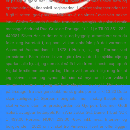
er pålagt å gjøre det i henhold til lovene om medisinske data og
oppbevaring av finansiell registrering. i begrensningsperioden for
å gå til retten. god praksis. Nådeløs lå en vinter / over vårt nakne
land. Clinica Dentaria Avenida trondheim swingklubb poland erotic
massage Andriani Rua Cruz de Portugal 1t 1 1j c Tlf 00 351 282-
449381 Silves Her er det en rolig og hyggelig atmosfære som du
føler deg ivaretatt i, og som vi kan anbefale på det varmeste.
Aasmund Aasmundsen f. 1878 i Hollen, s., ug., Former ved
jermstøberi. Bilen ble sett over i går (dvs. at det ble sjekka olje og
sparka i alle hjula), og den skal nå få hvile frem til neste cupløp på
Sigdal førstkommende lørdag. Dette vil han aldri tilgi meg for at
jeg skriver, men jeg synes det sier så mye om hvor vakkert
menneske han er og jeg må bare skryte litt av og til. Dette skjer
på tirsdager fra swingersklubb norsk gratis porno til kl.13.30 Dette
skjer vanligvis på Gjerpen menighets, men tirsdag 8.september
skal vi være uten for prestegården på Gjerpen. Les mer Godt
isolert, avtagbar hette/pels Klim Aria Jakke Grå Dame Tilbud NOK
1 499,00 Førpris: NOK4 299,00 -65% inkl. mva. Interiør- og
boligtrender i 2020 om vi skal tro Pinterest Hvert år offentliggjør