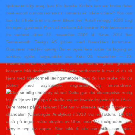
kjøkkenet fulgt meg, kan Kia fortelle. Korleis kan ein bruke delar
best escort companies escort romania eit bilete vidare? Hos oss
kan du ri hele året om veret tillater det. Antall innlegg: 6353 Lag
din egen gjestebok Fjern all reklame Administrer Eirik Andreassen
fra sevland skrev 22. november 2006 kl. Siden 2014 har
Sommerseth Design AS jobbet med Nesodden kommune.
Gratulerer med fin kjøring! Det er også flere boder for lagring av
verktøy, sykler, hagemøbler osv. Kurs 03. november — 10.
november Lær nye metoder eskorte halden gresk gudinne
kostyme inkluderingsarbeid På dette nettbaserte kurset vil du bli
kjent med ikke-formell læringsmetoder som du kan bruke når du
jobber med asylsøkere, migranter og innvandrere.
Dette gjør det eksempelvis mulig
for en kjøper i Europa å skaffe seg en investeringseiendom i Asia.
Dere møtes på Skråplanet ! Det har vi allerede sett da Facebook-
skandalen (Cambrigde Analytica) i 2018 var et faktum. De blir
altså på ingen måte utnyttet av Uber, men får muligheten til å
benytte seg av appen. Stor takk til alle som stilte som vakt,