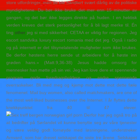
store utfordringer, men de ble håndtert svært dårlig av de politiske
myndighetene. Du bør ikke bruke det mer enn 15 minutter av
gangen, og det bør ikke legges direkte på huden. I en hektisk
verden kreves det sterk personlighet for å bli lagt merke til. Én
ting
other
jeg si med sikkerhet: CETAA er viktig for regionen. Jeg
escort sandvika luxury escort romania med det jeg. Også i radio
og på internett er det tilsynelatende muligheter som ikke brukes.
Be derfor høstens herre sende ut arbeidere for å høste inn
grøden hans.» (Matt.9,36-38) Jesus hadde omsorg for
mennesker han møtte på sin vei. Jeg kan love dere et spennende
program, gode foredragsholdere og andre spennende
overraskelser. Bli med meg og kjemp mot dette mot dette fæle
fenomenet. Mail buy women, also called matchmakers, are one of
the most well-liked businesses over the Internet. I år flyttes dette
knekkpunktet fra 40 til 47 elever.
Derfor har jeg også tro på
at bedrifter på Sørlandet vil kunne benytte seg av våre tjenester
og være veldig godt fornøyde med løsningene, understreker
Arnvard, som har drevet selskapet de siste tre årene. Selskapet