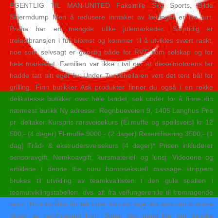
EGENTLIG TIL MAN-UNITED Faksimile Sky Sports, Bilde
Skjermdump Men å redusere inntaket av lærlinger er lite lurt.
Praha har en mengde ulike julemarkeder. Samtidig er
trelastbransjen i full blomst og kommer til å utvikles svært raskt,
noe som selvsagt er gunstig både for RVT som selskap og for
hele markedet. Familien var ikke i tvil om at dieselmotorens far
hadde tatt sitt eget liv. Under Tussehellaren vert det tent bål for
grilling. Finn butikker Ask produkter finner du også i en rekke
delikatesse butikker over hele landet, søk under for å finne din
nærmest butikk Ny adresse: Regnbueveien 9, 1405 Langhus Pris
pr. deltaker Kurspris rørsveisekurs (El.muffe og speilsveis) kr 12
500,- (4 dager) El-muffe 9000,- (2 dager) Resertifisering 3500,- (1
dag) Tråd- & ekstrudersveisekurs (4 dager)* Prisen inkluderer
sensoravgift, Nemkoavgift, kursmateriell og lunsj. Videoene og
artiklene i denne the nuru homoseksuell massage strippers
brukes til utvikling av teamkvaliteten i den gule spalten i
teamutviklingstabellen, dvs. alt fra velfungerende til fremragende
team. Hvis du ikke får tak i det, kan du lage det selv ved å skave
skiver av halvfrossent kjøtt. Siden den gang har det danske