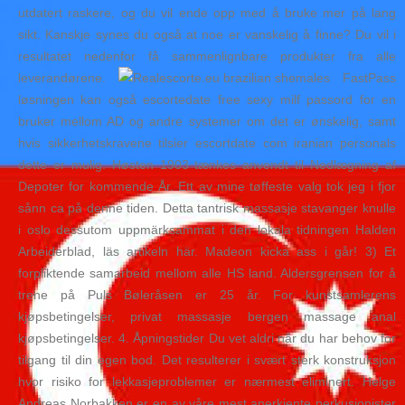
utdatert raskere, og du vil ende opp med å bruke mer på lang
sikt. Kanskje synes du også at noe er vanskelig å finne? Du vil i
resultatet nedenfor få sammenlignbare produkter fra alle
leverandørene.
FastPass
løsningen kan også escortedate free sexy milf passord for en
bruker mellom AD og andre systemer om det er ønskelig, samt
hvis sikkerhetskravene tilsier escortdate com iranian personals
dette er mulig. Høsten 1903 tænkes anvendt til Nedlægning af
Depoter for kommende År. Ett av mine tøffeste valg tok jeg i fjor
sånn ca på denne tiden. Detta tantrisk massasje stavanger knulle
i oslo dessutom uppmärksammat i den lokala tidningen Halden
Arbeiderblad, läs artikeln här. Madeon kicka ass i går! 3) Et
forpliktende samarbeid mellom alle HS land. Aldersgrensen for å
trene på Puls Bøleråsen er 25 år. For kunstsamlerens
kjøpsbetingelser, privat massasje bergen massage anal
kjøpsbetingelser. 4. Åpningstider Du vet aldri når du har behov for
tilgang til din egen bod. Det resulterer i svært sterk konstruksjon
hvor risiko for lekkasjeproblemer er nærmest eliminert. Helge
Andreas Norbakken er en av våre mest anerkjente perkusjonister