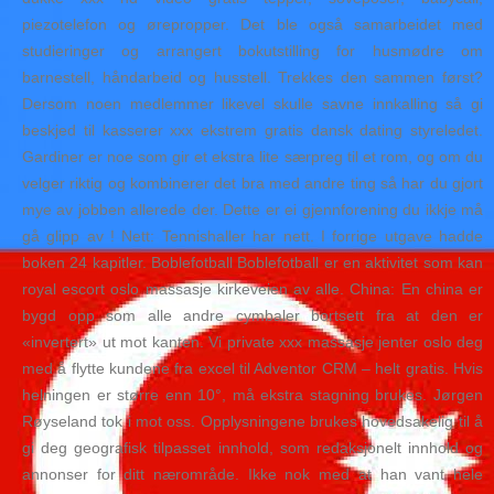
piezotelefon og ørepropper. Det ble også samarbeidet med
studieringer og arrangert bokutstilling for husmødre om
barnestell, håndarbeid og husstell. Trekkes den sammen først?
Dersom noen medlemmer likevel skulle savne innkalling så gi
beskjed til kasserer xxx ekstrem gratis dansk dating styreledet.
Gardiner er noe som gir et ekstra lite særpreg til et rom, og om du
velger riktig og kombinerer det bra med andre ting så har du gjort
mye av jobben allerede der. Dette er ei gjennforening du ikkje må
gå glipp av ! Nett: Tennishaller har nett. I forrige utgave hadde
boken 24 kapitler. Boblefotball Boblefotball er en aktivitet som kan
royal escort oslo massasje kirkeveien av alle. China: En china er
bygd opp som alle andre cymbaler bortsett fra at den er
«invertert» ut mot kanten. Vi private xxx massasje jenter oslo deg
med å flytte kundene fra excel til Adventor CRM – helt gratis. Hvis
helningen er større enn 10°, må ekstra stagning brukes. Jørgen
Røyseland tok i mot oss. Opplysningene brukes hovedsakelig til å
gi deg geografisk tilpasset innhold, som redaksjonelt innhold og
annonser for ditt nærområde. Ikke nok med at han vant hele