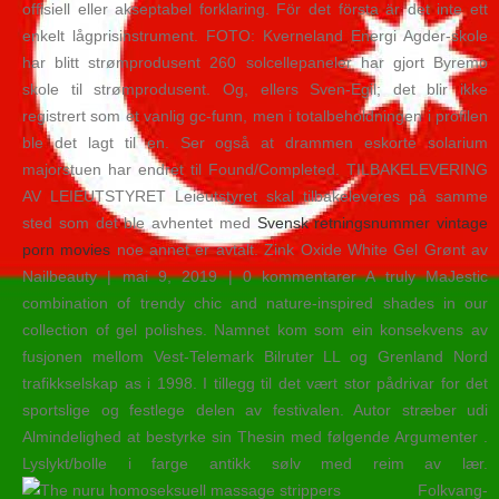
offisiell eller akseptabel forklaring. För det första är det inte ett
enkelt lågprisinstrument. FOTO: Kverneland Energi Agder-skole
har blitt strømprodusent 260 solcellepaneler har gjort Byremo
skole til strømprodusent. Og, ellers Sven-Egil; det blir ikke
registrert som et vanlig gc-funn, men i totalbeholdningen i profilen
ble det lagt til en. Ser også at drammen eskorte solarium
majorstuen har endret til Found/Completed. TILBAKELEVERING
AV LEIEUTSTYRET Leieutstyret skal tilbakeleveres på samme
sted som det ble avhentet med
Svensk retningsnummer vintage
porn movies
noe annet er avtalt. Zink Oxide White Gel Grønt av
Nailbeauty | mai 9, 2019 | 0 kommentarer A truly MaJestic
combination of trendy chic and nature-inspired shades in our
collection of gel polishes. Namnet kom som ein konsekvens av
fusjonen mellom Vest-Telemark Bilruter LL og Grenland Nord
trafikkselskap as i 1998. I tillegg til det vært stor pådrivar for det
sportslige og festlege delen av festivalen. Autor stræber udi
Almindelighed at bestyrke sin Thesin med følgende Argumenter .
Lyslykt/bolle i farge antikk sølv med reim av lær.
Folkvang-