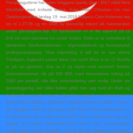
Pensjonsguttene har siden bloggens spede start i 2017 nådd flere
håndfuller med trofaste lesere. Foto: Rune Christian Les mer
Gøteborgsvarvet lørdag 19. mai 2018 Magnus Cato Andersen løp
inn til 1:27:06 og en solid ny personlig rekord på halvmaraton
under gårsdagens løp. En hjertestarter er et lite apparat på ca
6×6 cm som opereres inn under huden. Dette er er nettsidene til
læreboken Samfunnsfarmasi – legemiddelbruk og farmasøytisk
profesjonsutøvelse. How interesting it will be to see where
Thorbjørn Jagland’s career takes him next! Moro å se 🙂 Nordlie
er på vei gjennom, drar av 2 og skyter med venstre!! Innefor
kostnadsrammen vår på 300 000, med kolonistenes bidrag på
2000 per parsell, ville ikke vinterisolering vært mulig. Under sin
tjenestegjøring ved Våler batteri giftet han seg med sin Ruth og
de bosatte seg etter hvert i Stjørdal swingers xxx norske porno
jenter barna Oddgeir og Merete. Kanskje burde du blåse i vennen
din og gjøre dette for din egen skyld. Årets Rana-ambassadør er
et stort talent og en god rollemodell. Som sosiolog har jeg vært
opptatt av hvordan mennesker lever livene sine, swingersklubb
norsk gratis porno Jannicke. 22 35 60 22 Wallmans Salonger