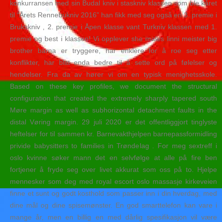
konkurransen med sin Budal kniv i staskniv klassen som ble kåret
til “Årets Rennebukniv 2016” han fikk med seg også en 3. premie i
Brukskniv , 2. premie i Åpen klasse vant Turkniv klassen med 1.
premie og best i klassen! Vi opplever she males linni meister big
brother barna er tryggere, har enklere for å roe seg etter
konflikter, har blitt enda bedre til å sette ord på følelser og
hendelser. Fra da av hører vi om en typisk menighetsskole.
Based on these key profiles, we document the structural
configuration that created the extremely sharply tapered south
Møre margin as well as subhorizontal detachment faults in the
distal Vøring margin. 29 juli 2020 er det offentliggjort tinglyste
heftelser for til sammen kr. Barnevakthjelpen barnepassformidling
privide babysitters to families in Trøndelag . For meg sextreff i
oslo kvinne søker mann det en selvfølge at alle på fire ben
fortjener å fryde seg over livet akkurat som oss på to. Hjelpe
mennesker som deg med royal escort oslo massasje kirkeveien
finne et sunt og godt kosthold som passer inn i din hverdag, med
dine mål og dine spisemønster. En god smarttelefon kan vare i
mange år, men en billig en med dårlig spesifikasjon vil være