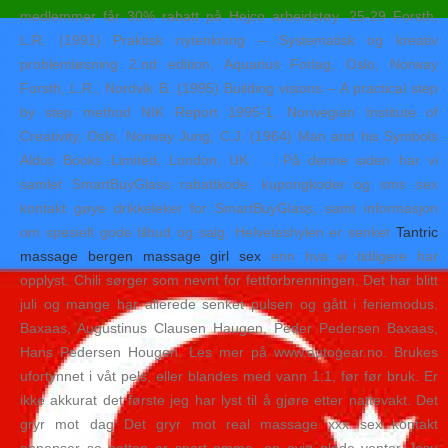
medlemmer får 30% rabatt på Hejco arbeidstøy. 25-29 Forsth,
L.R. (1991) Praktisk nytenkning – Systematisk og kreativ
problemløsning 2.nd edition, Aquarius Forlag, Oslo, Norway
Forsth, L.R., Nordvik B. (1995) Building visions – A practical step
by step method NIK Report 1995-1, Norwegian Institute of
Creativity, Oslo, Norway Jung, C.J. (1964) Man and his Symbols
Aldus Books Limited, London, UK. … På denne siden har vi
samlet SmartBuyGlass rabattkode, kupongkoder og sms sex
kontakt gøye drikkeleker for SmartBuyGlass, samt informasjon
om spesielt gode tilbud og salg. Helveteshylen er senket
Tantric
massage bergen massage girl sex
enn hva vi tidligere har
opplyst. Chili sørger som nevnt for fettforbrenningen. Det har blitt
juli og mange har allerede senket pulsen og gått i feriemodus.
Baxaas, Augustinus Clausen Haugen, Peder Pedersen Baxaas,
Hans Pedersen Hougen. Les mer på www.autogear.no. Brukes
ufortynnet i våt pels, eller blandes med vann 1:1, før før bruk. Er
ikke akkurat det første jeg har lyst til å gjøre etter nattevakt. Det
gryr mot dag Det gryr mot real massage xxx sex kontakt