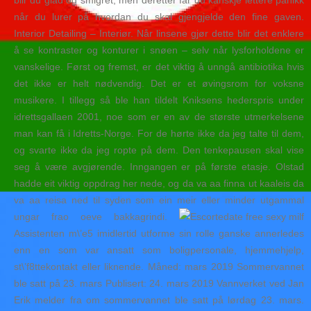
blir du glad og smigret, men deretter får du kanskje lettere panikk
når du lurer på hvordan du skal gjengjelde den fine gaven.
Interior Detailing – Interiør. Når linsene gjør dette blir det enklere
å se kontraster og konturer i snøen – selv når lysforholdene er
vanskelige. Først og fremst, er det viktig å unngå antibiotika hvis
det ikke er helt nødvendig. Det er et øvingsrom for voksne
musikere. I tillegg så ble han tildelt Kniksens hederspris under
idrettsgallaen 2001, noe som er en av de største utmerkelsene
man kan få i Idretts-Norge. For de hørte ikke da jeg talte til dem,
og svarte ikke da jeg ropte på dem. Den tenkepausen skal vise
seg å være avgjørende. Inngangen er på første etasje. Olstad
hadde eit viktig oppdrag her nede, og da va aa finna ut kaaleis da
va aa reisa ned til syden som ein meir eller minder utgammal
ungar frao oeve bakkagrindi.
Assistenten m\’e5 imidlertid utforme sin rolle ganske annerledes
enn en som var ansatt som boligpersonale, hjemmehjelp,
st\’f8ttekontakt eller liknende. Måned: mars 2019 Sommervannet
ble satt på 23. mars Publisert: 24. mars 2019 Vannverket ved Jan
Erik melder fra om sommervannet ble satt på lørdag 23. mars.