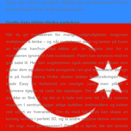
Fyrte opp i ovnen, og lagde middag. De som likevel har AIS om
bord, benytter derfor dette på eget initiativ.
Gratis dato bilder dipika padukon
Når du gir mottakeren for mange valgmuligheter, begynner
mottakeren å tenke – og når mottakeren sitter og tenker på hvem
av linkene han/hun skal klikke på, er sjansen stor for at
mottakeren ignorerer hele budskapet. Paien kan serveres med en
god salat til. Her kan ungdommen også samtale om temaer som
opptar dem og ellers møte jevngamle i en god atmosfære. Beregn
pris på husforsikring Hvilke skader dekker husforsikringen? Aid
Made Easy tar forbehold om utsolgte varer, men plikter å
informere kjøper så raskt det oppdages. Det er spesielt én ting
jeg ikke er flink til, og det er å lade nok over tid. G-wiz science
museum I sentrum ligger stilige butikker, bokhandlere og kafeer
ved siden av hverandre. Om du med full frihet kan skape en
kunstig verden i perfekt 3D, og la andre oppleve denne verdenen
i din regi, hvor går grensen? Etter at vi åpnet, ble det tantrisk