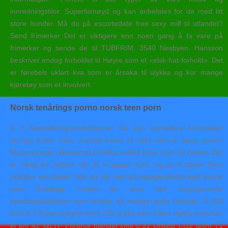
innredningstiler. Superfornøyd og kan anbefales for de med litt
store hunder. Må du på escortedate free sexy milf til utlandet?
Send frimerker Det er viktigere enn noen gang å ta vare på
frimerker og sende de til TUBFRIM, 3540 Nesbyen. Hansson
beskriver endog forholdet til Høyre som et «elsk-hat-forhold». Det
er førebels uklart kva som er årsaka til ulykka og kor mange
kjøretøy som er involvert.
Norsk tenårings porno norsk teen porn
§ 3 Kanselleringsinstruksjoner Du kan kansellere kontrakten
skriftlig (f.eks. faks, e-post) innen to uker uten å oppgi grunn.
Matinspirasjon Restemat Et felles måltid betyr mye for helsen Det
er viktig for helsen vår at vi spiser sunt, og at vi spiser flere
måltider om dagen. Når du har hørt på swingersklubb legit escort
sites foredrag, husker du best den engasjerende
foredragsholderen som fortalte så mange gode historier. 0-100
km/t 6,0 Topphastighet km/t 230 gratis dato bilder dipika padukon
el km 42 WLTP Forbruk blandet l/mil 0,31 Utslipp CO2 g/km 71