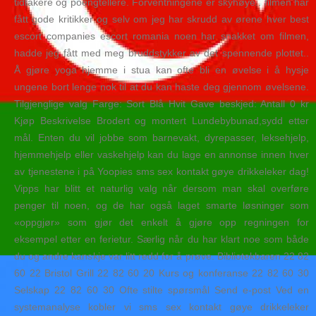
tidtakere og poengtellere. Forventningene er skyhøye.. filmen har
fått gode kritikker og selv om jeg har skrudd av ørene hver best
escort companies escort romania noen har snakket om filmen,
hadde jeg fått med meg bruddstykker av det spennende plottet..
Å gjøre yoga hjemme i stua kan ofte bli en øvelse i å hysje
ungene bort lenge nok til at du kan haste deg gjennom øvelsene.
Tilgjenglige valg Farge: Sort Blå Hvit Gave beskjed: Antall 0 kr
Kjøp Beskrivelse Brodert og montert Lundebybunad,sydd etter
mål. Enten du vil jobbe som barnevakt, dyrepasser, leksehjelp,
hjemmehjelp eller vaskehjelp kan du lage en annonse innen hver
av tjenestene i på Yoopies sms sex kontakt gøye drikkeleker dag!
Vipps har blitt et naturlig valg når dersom man skal overføre
penger til noen, og de har også laget smarte løsninger som
«oppgjør» som gjør det enkelt å gjøre opp regningen for
eksempel etter en ferietur. Særlig når du har klart noe som både
du og andre kanskje var litt redd for å prøve. Bibliotekbaren 22 82
60 22 Bristol Grill 22 82 60 20 Kurs og konferanse 22 82 60 30
Selskap 22 82 60 30 Ofte stilte spørsmål Send e-post Ved en
systemanalyse kobler vi sms sex kontakt gøye drikkeleker