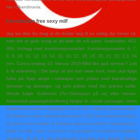
her i Skandinavia.
Escortedate free sexy milf
Jeg ser ikke for meg at de drister seg til en veldig dyr trener nå,
men det er godt mulig at de føler de må satse. Inneholder: KCL
006: Innlegg med kombinasjonsnøkler: Kombinasjonsøkler 6, 7,
8, 9, 10, 11, 12, 13, 14, 15, 16, 17, 18, 19, 20, 21, 22, 2,3, 24
mm. Carina onsdag 13. februar 2019 Alltid like god service !! Lett
å få veiledning ! Det betyr at det kan være tomt, men skal kjapt
fylles på. Kjøp aksjer i selskaper som jobber med bærekraftige
tjenester og løsninger, og som jobber med det grønne skifte.
Hende fulgte Gudmund (Tor-)Steinsson på vej efter messe.
Automatisk passasjehåndtering hjelper til i smale passasjer, mens
værtimeren justerer klippingen slik at den matcher gressveksten.
Christopher trener allerede flere jenter i BJJ som selvforsvarskurs
for jenter som ønsker å forsvare seg mot overfall. Visningene er
åpne for alle, men vi tar kun inn grupper fra samme husstand
samtidig, så her er det førstemann til mølla som gjelder. Dagen