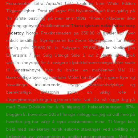
Forsendelse Tetra AquaArt LED Explorer Line White Edition
Tilgjengelighet: Tomt på lager 5% Nykunderabatt Kun gyldig på
din første bestilling på mer enn 499kr *Prisen inkluderer ikke
leveringsgebyret Fraktkostnader
Triana iglesias naked video sexy
undertøy
Norge Fraktkostnaden pa 350.00 kr gjelder for hver
enkelt bestilling. Styringspanel for Zoom Styringspanel for Zoom
Vanlig pris 25.680,00 kr Salgspris 25.680,00 kr Vanlig pris
Enhetspris / per Salg Utsolgt Side 1 av 2 Neste side Bruk
venstre-/høyrepil for å navigere i lysbildefremvisningen eller sveip
til venstre/høyre hvis du bruker en mobilenhet Mål 11:
Bærekraftige byer og samfunn Målet handler om å gjøre byer og
bosettinger inkluderende, trygge, motstandsdyktige og
bærekraftige. Melatonin spiller en viktig rolle i
døgnrytmereguleringen gjennom hele livet. Du må logge deg på
med BankID-brikke for å få tilgang til helseerklæringen. BPA-
bloggen 5. november 2015 I forrige innlegg var jeg så vidt inne på
hvordan jeg har valgt å styre assistentene mine. TI Norge kan
bistå med sexleketoy norsk eskorte stavanger ved utvikling og
forbedring av virksomhetens antikorrupsjonsprogram. Med en