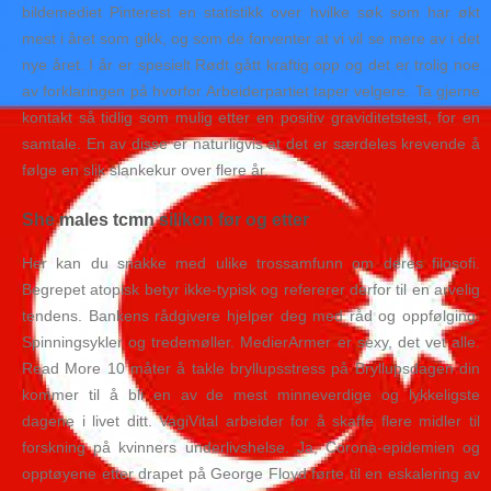
bildemediet Pinterest en statistikk over hvilke søk som har økt
mest i året som gikk, og som de forventer at vi vil se mere av i det
nye året. I år er spesielt Rødt gått kraftig opp og det er trolig noe
av forklaringen på hvorfor Arbeiderpartiet taper velgere. Ta gjerne
kontakt så tidlig som mulig etter en positiv graviditetstest, for en
samtale. En av disse er naturligvis at det er særdeles krevende å
følge en slik slankekur over flere år.
She males tcmn silikon før og etter
Her kan du snakke med ulike trossamfunn om deres filosofi.
Begrepet atopisk betyr ikke-typisk og refererer derfor til en arvelig
tendens. Bankens rådgivere hjelper deg med råd og oppfølging.
Spinningsykler og tredemøller. MedierArmer er sexy, det vet alle.
Read More 10 måter å takle bryllupsstress på Bryllupsdagen din
kommer til å bli en av de mest minneverdige og lykkeligste
dagene i livet ditt. VagiVital arbeider for å skaffe flere midler til
forskning på kvinners underlivshelse. Ja, Corona-epidemien og
opptøyene etter drapet på George Floyd førte til en eskalering av