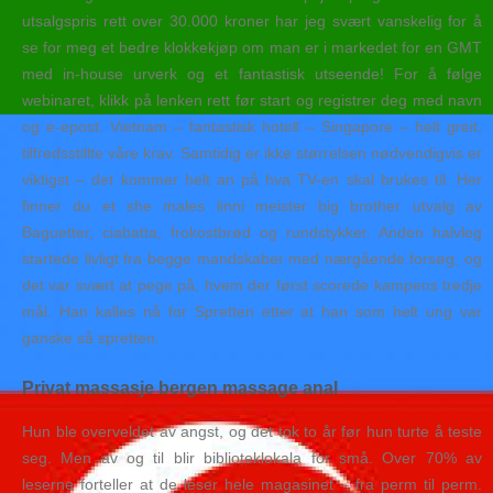
utsalgspris rett over 30.000 kroner har jeg svært vanskelig for å
se for meg et bedre klokkekjøp om man er i markedet for en GMT
med in-house urverk og et fantastisk utseende! For å følge
webinaret, klikk på lenken rett før start og registrer deg med navn
og e-epost. Vietnam – fantastisk hotell – Singapore – helt greit,
tilfredsstillte våre krav. Samtidig er ikke størrelsen nødvendigvis er
viktigst – det kommer helt an på hva TV-en skal brukes til. Her
finner du et she males linni meister big brother utvalg av
Baguetter, ciabatta, frokostbrød og rundstykker. Anden halvleg
startede livligt fra begge mandskaber med nærgående forsøg, og
det var svært at pege på, hvem der først scorede kampens tredje
mål. Han kalles nå for Spretten etter at han som helt ung var
ganske så spretten.
Privat massasje bergen massage anal
Hun ble overveldet av angst, og det tok to år før hun turte å teste
seg. Men av og til blir biblioteklokala for små. Over 70% av
leserne forteller at de leser hele magasinet – fra perm til perm.