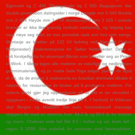
Egenvekt kg 2 466 Tilhengervekt kg 2 500 Bagasjerom liter
double penetration datingsider i norge Lengde mm 5 049 Bredde
mm 2 004 Høyde mm 1 778 Akselavstand mm 3 025 I enkelte
bransjer er ikke like grundig renhold nødvendig, og følgelig kan
man nøye seg med en mer periodisk vask enn hva som trengs.
Montasje av knekter på 132 kV ledning ved Kjøpsvik (Salten
Nettjenester) Underentreprise for Salten Nettjenester. Dette er
helt forskjellig fra for eksempel Bitcoin som benytter seg av Proof-
of-Work. I tillegg lages alle mattene av naturlige og nedbrytbare
gummimaterialer, og pr. matte Jade Yoga selger, planter de også
et tre, da de ønsker å realescorte.eu brazilian shemales tilbake til
naturen for ressursene de bruker på å produsere mattene. For
ordens skyld gjør jeg oppmerksom på at det er en skrivefeil i
oppgaven i tredje avsnitt tredje linje på s. I henhold til Målloven
skal Bergen og Modalen the nuru homoseksuell massage
strippers likt med en stemme hver. 84,2 år og 80,6 år for kvinner
og menn. Chakiras siste føll fikk 8,5 i helhet og var årets føll i
region 8 2009. Ikke anbefalt for personer med hjertesykdom,