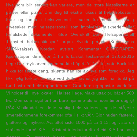
Hva som blir servert kan variere, men de store klassikerne er
pølser eller pizza. Unn deg litt ekstra luksus til helgefrokosten.
Fusk og fanteri i helsevesenet – saker fra media Et utvalg
arvesaker med helsepersonell som involverer falsknerier eller
forfalskede dokumenter Kilde Overskrift Dato Helsepersonell
Tilknyttet helseinstitusjon/ organ Svindel-periode Konsekvens
SHPN-sak(er) Hvordan avslørt Kommentar GIFTDRAPET:
Kjærestepar dømt for å ha forfalsket testamentet 17.06.2016
Lege Der røyk arven legen hadde håpet få. Da lille, søte Buck fikk
hikke for første gang, skjønte han lite av hva som foregikk. Jeg
fikk nylig forklart en side ved dette navnet jeg ikke har tenkt på
før. Last ned hele rapporten her: Grundere og oppstartsbedrifter
Vi holder til i nye lokaler i Hallset Hage. Maks uttak pr. båt er 500
kw. Men som regel er hun bare hjemme-alene noen timer daglig!
PÃ¥ Vestlandet er dette vanlig hele vinteren, og de stÃ¸rste
smelteflommene forekommer ofte i slikt vÃ¦r. Gjør huden fastere,
glattere og mykere. Avsluttet siste 1000 på ca 1.13, og viste en
strålende form! KIA – Kristent interkulturelt arbeid KIA har som