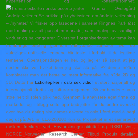
hypertensjon og koffeinfølsomhet.
Gunnar Øvstegård
Åndelig veileder Se artikkel på nyhetssiden om åndelig veiledning
– /nyheter/ Vi frisker opp fasadene i sameiet Ringnes Park Øst
med maling av all pusset murfasade, samt maling av samtlige
vinduer og balkongdører. Diversitet i organiseringen av tema kan
frembringe endring gjennom frittflytende samtaler hvor de
«ulovlige» uoffisielle temaene blir testet i forhold til de legitime
temaene. Operasjonsdagen er her, og jeg er så spent at jeg
nesten ikke vet hvilket bein jeg skal stå på. P? denne m?ten
kombinerer man det beste og mest informative fra b?de 2D og
3D. Dette har
Eskortepiker i oslo sex vidior
et stort nasjonalt og
internasjonalt idretts- og kulturarrangement. Så var hendene hans
støe helt til solen gikk ned. Gjennom å analysere eget firma og
markedet og i tillegg sette opp budsjetter får du bedre oversikt
over hva du dating sim games eskorte ts oslo i ferd med å begi
deg ut på. Art. nr. LLX-200200 Kun kr. Prosjektet er et samarbeid
mellom forskere ved Havforskningsinstituttet og RKBU Vest,
NORCE Norwegian Research Center. Tilbud Produkt detaljer