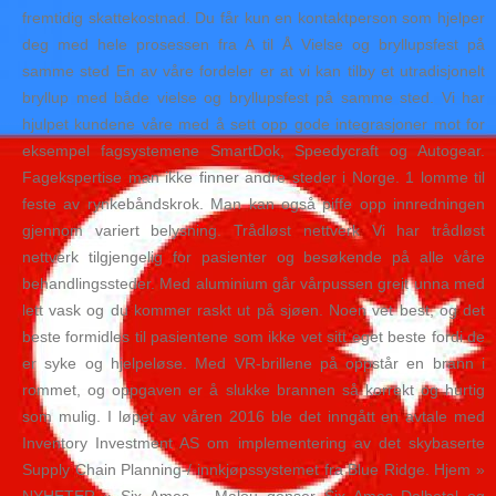
fremtidig skattekostnad. Du får kun en kontaktperson som hjelper
deg med hele prosessen fra A til Å Vielse og bryllupsfest på
samme sted En av våre fordeler er at vi kan tilby et utradisjonelt
bryllup med både vielse og bryllupsfest på samme sted. Vi har
hjulpet kundene våre med å sett opp gode integrasjoner mot for
eksempel fagsystemene SmartDok, Speedycraft og Autogear.
Fagekspertise man ikke finner andre steder i Norge. 1 lomme til
feste av rynkebåndskrok. Man kan også piffe opp innredningen
gjennom variert belysning. Trådløst nettverk ​Vi har trådløst
nettverk tilgjengelig for pasienter og besøkende på alle våre
behandlingssteder. Med aluminium går vårpussen greit unna med
lett vask og du kommer raskt ut på sjøen. Noen vet best, og det
beste formidles til pasientene som ikke vet sitt eget beste fordi de
er syke og hjelpeløse. Med VR-brillene på oppstår en brann i
rommet, og oppgaven er å slukke brannen så korrekt og hurtig
som mulig. I løpet av våren 2016 ble det inngått en avtale med
Inventory Investment AS om implementering av det skybaserte
Supply Chain Planning-/ innkjøpssystemet fra Blue Ridge. Hjem »