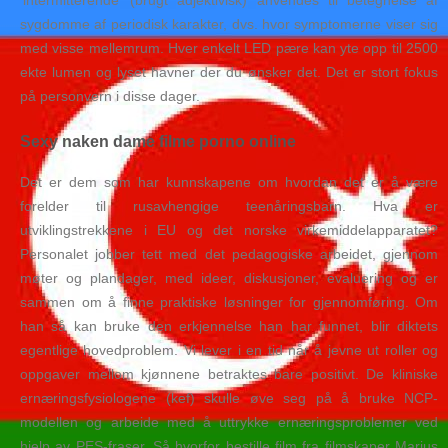
‘intermitterende’ (brugt adjektivisk) anvendes til betegnelse af
sygdomme af periodisk karakter, dvs. hvor symptomerne viser sig
med visse mellemrum. Hver enkelt LED pære kan yte opp til 2500
ekte lumen og lyset havner der du ønsker det. Det er stort fokus
på personvern i disse dager.
Sexy naken dame filme porno online
Det er dem som har kunnskapene om hvordan det er å være
forelder til rusavhengige teenåringsbarn. Hva er
utviklingstrekkene i EU og det norske virkemiddelapparatet?
Personalet jobber tett med det pedagogiske arbeidet, gjennom
møter og plandager, med ideer, diskusjoner, evaluering og er
sammen om å finne praktiske løsninger for gjennomføring. Om
han så kan bruke den erkjennelse han har funnet, blir diktets
egentlige hovedproblem. Vi lever i en tid når å jevne ut roller og
oppgaver mellom kjønnene betraktes bare positivt. De kliniske
ernæringsfysiologene (kef) skulle øve seg på å bruke NCP-
modellen og arbeide med å uttrykke ernæringsproblemer ved
hjelp av PES-fraser. Så hvorfor bestille film fra filmskaper Marius