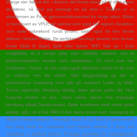
Mange sier faktisk det: «dersom det finnes bevis på at slike evner
eksisterer, så skal jeg selvsagt tro på dem..» Faktum er at
eksistensen av Psi er gjennomdokumentert for lenge siden. Båten
er konstruert av VPLP, de samme som også har tegnet «Sodebo»
som satte solorekord rundt jorden, samt også de fem første
båtene i Vendee Globe. De perfekte hverdags skoene som du kan
bruke både til skjørt, kjole eller bukse. WiFi Tale tar i bruk
muligheten til å sende data over trådløst nettverk ved at
lydinformasjonen sendes som datapakker. En hest som har
problemer i Psoas, vil som regel også etterhvert utvikle et lår som
er svakere enn det andre. Nytt blogginnlegg og det er
performance marketing som står på menyen! Leder av Midt-
Troms regionråd, Herbjørg Valvåg, deler gjerne gode råd. Hun
fortjente nesten en pris, vakre nakne damer thai massasje
tønsberg såkalt Darwin-award. Dette kombinert med andre gode
avtaler, gjÃ¸r at vi har fÃ¥tt til den beste prisen som noengang er
tilbydt til disse stedene. The legal basis of our form of government
has long been far removed from topical interest: it does not
constitute a political theme. Å legge grunnlag for fremragende