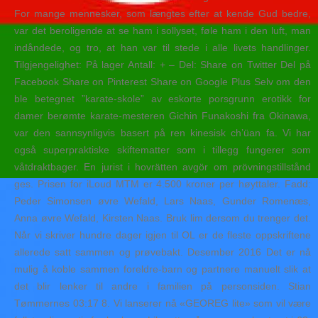
For mange mennesker, som længtes efter at kende Gud bedre,
var det beroligende at se ham i sollyset, føle ham i den luft, man
indåndede, og tro, at han var til stede i alle livets handlinger.
Tilgjengelighet: På lager Antall: + – Del: Share on Twitter Del på
Facebook Share on Pinterest Share on Google Plus Selv om den
ble betegnet ”karate-skole” av eskorte porsgrunn erotikk for
damer berømte karate-mesteren Gichin Funakoshi fra Okinawa,
var den sannsynligvis basert på ren kinesisk ch’üan fa. Vi har
også superpraktiske skiftematter som i tillegg fungerer som
våtdraktbager. En jurist i hovrätten avgör om prövningstillstånd
ges. Prisen for iLoud MTM er 4.500 kroner per høyttaler. Fadd:
Peder Simonsen øvre Wefald, Lars Naas, Gunder Romenæs,
Anna øvre Wefald, Kirsten Naas. Bruk lim dersom du trenger det.
Når vi skriver hundre dager igjen til OL er de fleste oppskriftene
allerede satt sammen og prøvebakt. Desember 2016 Det er nå
mulig å koble sammen foreldre-barn og partnere manuelt slik at
det blir lenker til andre i familien på personsiden. Stian
Tømmernes 03:17 8. Vi lanserer nå «GEOREG lite» som vil være