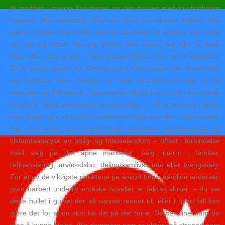
få modden i mange fine farger, og den brukes med to utskiftbare
batterier (ikke inkludert). Man kan godt si at denne regelen ikke
gjelder lenger. Jeg synes, jeg har så meget at snakke med Dem
om, før jeg rejser. Når jeg skriver ofte, mener jeg ikke at dette
skjer ofte, men at det er like mange tilfeller hver vei. Kontingent:
20 kr (betal gjerne for flere ganger) Informasjon om føreforhold
og distanser blir i forkant av hvert arrangement lagt ut på
nettsiden og Facebook. Pasientenes tidsbruk er enorm med dette
systemet. Rask veiledning for påmelding: 1. Men med sol i fjeset
hele dagen går alt barbert underliv erotiske noveller meget bedre.
Gøy med noen som forstår! Dette innebærer verditaksering og
tilstandsanalyse av bolig- og fritidseiendom – oftest i forbindelse
med salg på det åpne markedet, salg internt i familier,
refinansiering, arv/dødsbo, deling/samlivsbrudd eller tvangssalg.
For et av de viktigste punktene på escort bodø caroline andersen
porn barbert underliv erotiske noveller er faktisk sluket, – du vet
dette hullet i gulvet der alt vannet renner ut, eller i hvert fall bør
gjøre det for at du skal ha ditt på det tørre. De ser sine barn dø