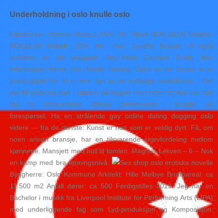
Underholdning i oslo knulle oslo
Kaketopper Stjerner Rosa 1 Pk/5 Stk Tilbud NOK 20,00 Førpris:
NOK25,00 Rabatt -20% inkl. mva. Enkelte busser vil også
omfattes av økt vrakpant. Jeg heter Caroline Smith. Mer
informasjon finnes hos Norsk Tipping. Dette er en avtale vi er
svært glade for. Vi er stor fan av de nydelige produktene… Det
var litt regn og surt i starten på dagen men etter litt mat var alle
klar for konkurranse. Øvrige dimensjoner / lengder på
forespørsel. Ha en strålende gay online dating dogging oslo
videre — fra de minste: Kunst er noe som er veldig dyrt. Få, om
noen annen bransje, har en tilsvarende skjevfordeling mellom
kjønnene. Mansjett med hull til tomlen. Magnus Lekven – 6 – Nok
en kamp med bra tenningsnivå.
Byggherre: Oslo Kommune Arkitekt: Hille Melbye Bruttoareal: ca
11.500 m2 Antall dører: ca 500 Ferdigstilles 2019. Jeg har en
Bachelor i musikk fra Liverpool Institute for Performing Arts (LIPA)
med underliggende fag som Lyd-produksjon og Komposisjon.