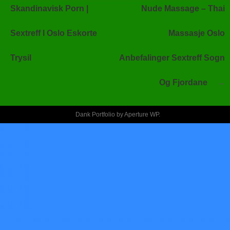
entradas
Skandinavisk Porn |
Nude Massage – Thai
Sextreff I Oslo Eskorte
Massasje Oslo
Trysil
Anbefalinger Sextreff Sogn
Og Fjordane
Dank Portfolio by
Aperture WP
.