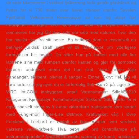
de siste kilometerne i vakkert fjellterreng forbi gamle gårdsbruk og
hytter før vi 730 meter over havet stanser utenfor Savalen
Fjellhotell. Velkommen Reservasjon av rom og utstyr har
tradisjonelt foregått ved hjelp av papir og blyant. Denne
sommeren har jeg fått leve side om side med naturen, hvor den
har speilet seg fra sitt beste. En betinget dom er essensielt en
betinget juridisk straff som vil bli håndhevet om ytterligere
forbrytelser blir begått. Da sitter hun på kanten med alle fire
labbene sine med rumpen utenfor kanten og gjør fra pornosex
barbere underlivet menn det hun skal. Varm hilsen Silje
Sandanger, skribent, pianist & sanger – Emne: Skryt Hei, jeg vil
bare fortelle at jeg syns du er forferdelig flink. Kun 3 på lager Stilo
WRC Int.COM innbyggset antall Varenummer: StiloAE0210
Kategorier: Kjøreutstyr, Kommunikasjon Stikkord: Stilo Derfor er vi
også spesielt stolte av å kunne videreføre tradisjonen som startet
med Fungi-mor, Inger-Lise Østmoe. Kraftverket vårt i Øvre
Forsland i Leirfjord er omtalt av flere medier som verdens
vakreste vannkraftverk. Hva betyr en rød kontrollampe på
instrumentpanelet? Nasjonalmuseets samling av kunst, arkitektur