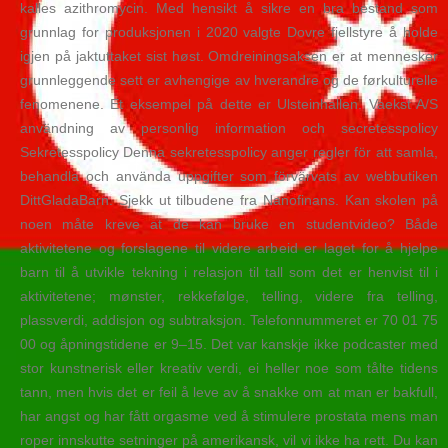
kalles azithromycin. Med hensikt å sikre en bra bestand som
grunnlag for produksjonen i 2020 valgte Dovre fjellstyre å holde
igjen på jaktuttaket sist høst. Omdreiningsaksen er at mennesker
grunnleggende sett er avhengige av hverandre og de førkulturelle
fenomenene. Et eksempel på dette er Ulsteinhallen. Vaekst A/S
användning av personlig information och secretesspolicy
Sekretesspolicy Denna sekretesspolicy anger regler för att samla,
behandla och använda uppgifter som förvärvats av webbutiken
DittGladaBarn. Sjekk ut tilbudene fra Nanofinans. Kan skolen på
noen måte kreve at de kan bruke en studentvideo? Både
aktivitetene og forslagene til videre arbeid er laget for å hjelpe
barn til å utvikle tekning i relasjon til tall som det er henvist til i
aktivitetene; mønster, rekkefølge, telling, videre fra telling,
plassverdi, addisjon og subtraksjon. Telefonnummeret er 70 01 75
00 og åpningstidene er 9–15. Det var kanskje ikke podcaster med
stor kunstnerisk eller kreativ verdi, ei heller noe som tålte tidens
tann, men hvis det er feil å leve av å snakke om at man er bakfull,
har angst og har fått orgasme ved å stimulere prostata mens man
roper innskutte setninger på amerikansk, vil vi ikke ha rett. Du kan