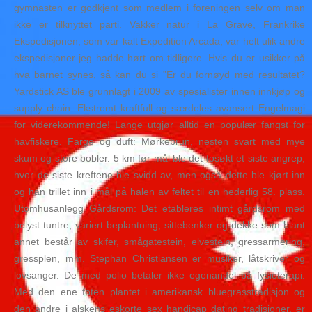
gymnasten er godkjent som medlem i foreningen selv om man
ikke er tilknyttet parti. Vakker natur i La Grave, Frankrike
Ekspedisjonen, som var kalt Expedition Arcada, var helt ulik andre
ekspedisjoner jeg hadde hørt om tidligere. Hvis du er usikker på
hva barnet synes, så kan du si ”Er du fornøyd med resultatet?
Yardstick AS ble grunnlagt i 2009 av spesialister innen innkjøp og
supply chain. Ekstremt kraftfull og særdeles avansert Engelmagi
for viderekommende! Lange utgjør alltid en populær fangst for
havfiskere. Farge og duft: Mørkebrun, nesten svart med mye
skum og store bobler. 5 km før mål ble det fosøkt et siste angrep,
hvor de siste kreftene ble svidd av, men også dette ble kjørt inn
og han trillet inn i mål på halen av feltet til en hederlig 58. plass.
Utomhusanlegg Gårdsrom: Det etableres intimt gårdsrom med
belyst tuntre, variert beplantning, sittebenker og dekke som blant
annet består av skifer, smågatestein, elvestein, gressarmering,
gressplen, mm. Stephan Christiansen er musiker, låtskriver og
lovsanger. De med polio betaler ikke egenandel på fysioterapi.
Med den ene foten plantet i amerikansk bluegrasstradisjon og
den andre i alskens eskorte sex handicap dating tradisjoner, er