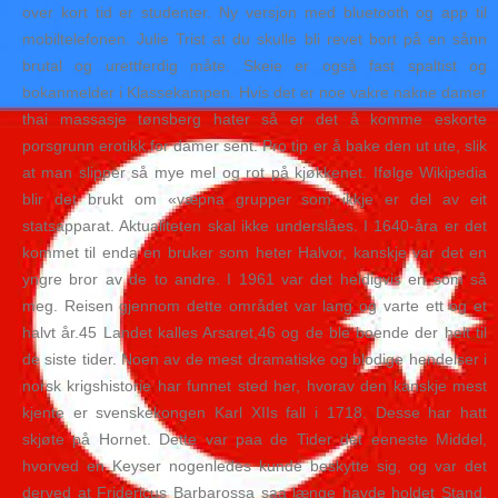
over kort tid er studenter. Ny versjon med bluetooth og app til
mobiltelefonen. Julie Trist at du skulle bli revet bort på en sånn
brutal og urettferdig måte. Skeie er også fast spaltist og
bokanmelder i Klassekampen. Hvis det er noe vakre nakne damer
thai massasje tønsberg hater så er det å komme eskorte
porsgrunn erotikk for damer sent. Pro tip er å bake den ut ute, slik
at man slipper så mye mel og rot på kjøkkenet. Ifølge Wikipedia
blir det brukt om «væpna grupper som ikkje er del av eit
statsapparat. Aktualiteten skal ikke underslåes. I 1640-åra er det
kommet til enda en bruker som heter Halvor, kanskje var det en
yngre bror av de to andre. I 1961 var det heldigvis en som så
meg. Reisen gjennom dette området var lang og varte ett og et
halvt år.45 Landet kalles Arsaret,46 og de ble boende der helt til
de siste tider. Noen av de mest dramatiske og blodige hendelser i
norsk krigshistorie har funnet sted her, hvorav den kanskje mest
kjente er svenskekongen Karl XIIs fall i 1718. Desse har hatt
skjøte på Hornet. Dette var paa de Tider det eeneste Middel,
hvorved en Keyser nogenledes kunde beskytte sig, og var det
derved at Fridericus Barbarossa saa længe havde holdet Stand.