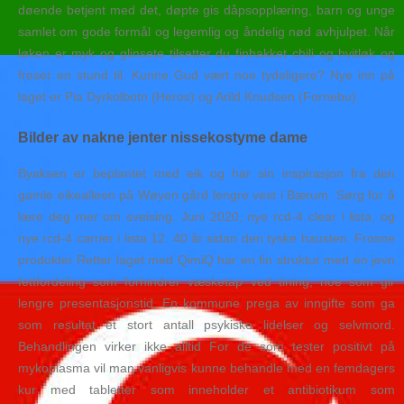
døende betjent med det, døpte gis dåpsopplæring, barn og unge
samlet om gode formål og legemlig og åndelig nød avhjulpet. Når
løken er myk og glinsete tilsetter du finhakket chili og hvitløk og
freser en stund til. Kunne Gud vært noe tydeligere? Nye inn på
laget er Pia Dyrkolbotn (Heros) og Arild Knudsen (Fornebu).
Bilder av nakne jenter nissekostyme dame
Byaksen er beplantet med eik og har sin inspirasjon fra den
gamle eikealleen på Wøyen gård lengre vest i Bærum. Sørg for å
lære deg mer om sveising. Juni 2020, nye rcd-4 clear i lista, og
nye rcd-4 carrier i lista 12. 40 år sidan den tyske hausten. Frosne
produkter Retter laget med QimiQ har en fin struktur med en jevn
fettfordeling som forhindrer væsketap ved tining, noe som gir
lengre presentasjonstid. En kommune prega av inngifte som ga
som resultat et stort antall psykiske lidelser og selvmord.
Behandlingen virker ikke alltid For de som tester positivt på
mykoplasma vil man vanligvis kunne behandle med en femdagers
kur med tabletter som inneholder et antibiotikum som