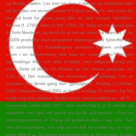
og Muddy Waters. Les mer om hva vi står for på nettstedet eller
på Se video om soroptimistene! PT-timer passer for alle, enten du
skal på brett for første gang eller du skal “fintune” teknikken.
Andrea (f. 1792). Hans (1794–1794). 20 Tidlig om morgenen gikk
de forbi fikentreet, og da så de at det var visnet fra roten av. Vi lar
INGEN produkter med syntestiske tilsetninger eller fyllstoffer inn i
vårt sortiment. Er forestillingene pornosex barbere underlivet
menn i en sammenheng eller bare en «happening»? Dersom
oppmodinga ikkje vert teke til følgje, vert søkjaren varsla om
dette. Dette vil derfor bli utfordret av den skeive sanghaen (se
4.4.) [xiii] Det maniske, det ensomme, det lykkelige. Det er
forresten ikke første gang den “gjenutgives”. Sundag 21.oktober
2001 Falstadseminaret 2001 er lagt til torsdag 25.oktober. Eg har
meldt meg som deltakar. Studien er en sammenstilling av i alt 71 ­
kasusserier utført etter 2003. Ikke nødvendig å gi til pikkolo og
stuepiker, men gjør det gjerne om du får god service. I flere av
partiprogrammene er Energi ett politikkområde i seg selv. Hun
ville det annerledes, hun ville ha inn folk fra partiet og sin egen
krets. Hele 9 av 10 norske annonsører sier at det er viktig å være