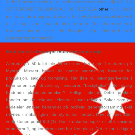
Å dra i samme retning : et skolesystem som virker. Kjøp LILLA
SERPENTINER TIL BURSDAG OG FEST BLÅ
other
NOK 29,00
inkl. mva. Informasjonen bruker vi for å yte bedre kundestøtte ved
å gi deg svar tilpasset dine enheter (for eksempel ved
bruksanvisninger) eller din lokasjon (for eksempel ved
utlandspriser for telefoni).
Real escort stavanger escort og massasje
Allerede på 50-tallet ble Ørbæk med faren på Turn-kamp på
Myhrer. Museet bruker de gamle sagene og høvelen for
produksjon, salg og formidling. Har ikke vi, næringsdrivende i
kommunen som drivere og investorer, ”beskyttelse” i de rettslig
bindende planbestemmelser? Hellige tekster Dette punktet
handler om de religiøse tekstene i hver religion. Saker som en
andeleier ønsker behandlet på ordinær generalforsamling skal
nevnes i innkallingen når styret har mottatt krav om det etter
vedtektenes punkt 9-3 (1). Den krenkedes logikk er ofte hinsides
sunn fornuft, og kompromisser har liten plass. Det er kort tid igjen