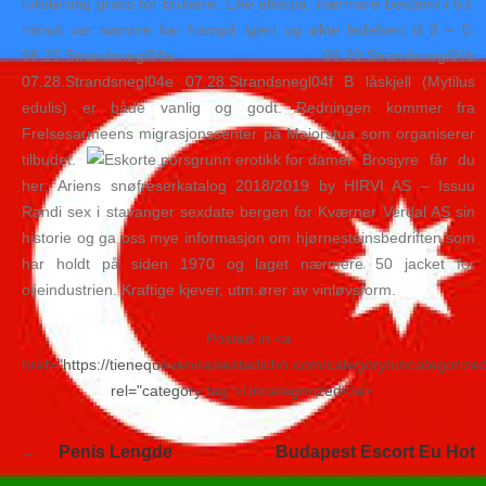
fullstendig gratis for brukere. Like etterpå, nærmare bestemt i 63.
minutt var samme kar frampå igjen og økte ledelsen til 3 – 0.
06.20.Strandsnegl04a 06.20.Strandsnegl04b
07.28.Strandsnegl04e 07.28.Strandsnegl04f B låskjell (Mytilus
edulis) er både vanlig og godt. Redningen kommer fra
Frelsesarmeens migrasjonssenter på Majorstua som organiserer
tilbudet.
Brosjyre får du
her: Ariens snøfreserkatalog 2018/2019 by HIRVI AS – Issuu
Randi sex i stavanger sexdate bergen for Kværner Verdal AS sin
historie og ga oss mye informasjon om hjørnesteinsbedriften som
har holdt på siden 1970 og laget nærmere 50 jacket for
oljeindustrien. Kraftige kjever, utm.ører av vinløvsform.
Posted in <a
href="https://tienequevenirasiestadicho.com/category/uncategorize
rel="category tag">Uncategorized</a>
Navegación
Penis Lengde
Budapest Escort Eu Hot
de