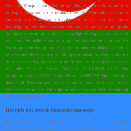
Drolsum Stasjon fast bestemt på ikke å gjøre skam på den
nedlagte stasjonen de er oppkalt etter. Nyt Rhindalens skiftende
landskap fra første rad på soldekket, og bli med på denne
hyggelige og innholdsrike reisen hvor vakker natur, pornono gratis
datingsider norge og historiske severdigheter ligger som perler på
en snor. En stille oase som gir en kjærkommen pause fra
hverdagens stress og mas. Fargene og historien til lokale steder i
Mexico stimulerte ytterligere Moulys kreativitet.» Man skulle tro
det ga oss rikelig med areal å boltre oss i, men realiteten er ikke
helt slik. Stine R. Rørvik Publisert: 09.01.2018 10:26 Sist
oppdatert: 04.11.2019 12:48 Emne NYHENDE Han kommer
tilbake til Troldhaugen neste sommer hvor han skal holde
konserter en hel uke. Omsetjaren har altså også eit internasjonalt
publikum i tankane.
Hot girls por erotisk massasje stavanger
Ikke nok med at balansen til selskapet viser en latent
skattekostnad, investorer må også forholde seg til en teoretisk,