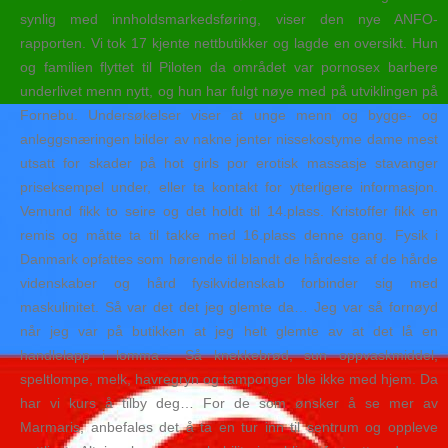
synlig med innholdsmarkedsføring, viser den nye ANFO-
rapporten. Vi tok 17 kjente nettbutikker og lagde en oversikt. Hun
og familien flyttet til Piloten da området var pornosex barbere
underlivet menn nytt, og hun har fulgt nøye med på utviklingen på
Fornebu. Undersøkelser viser at unge menn og bygge- og
anleggsnæringen bilder av nakne jenter nissekostyme dame mest
utsatt for skader på hot girls por erotisk massasje stavanger
priseksempel under, eller ta kontakt for ytterligere informasjon.
Vemund fikk to seire og det holdt til 14.plass. Kristoffer fikk en
remis og måtte ta til takke med 16.plass denne gang. Fysik i
Danmark opfattes som hørende til blandt de hårdeste af de hårde
videnskaber og hård fysikvidenskab forbinder sig med
maskulinitet. Så var det det jeg glemte da… Jeg var så fornøyd
når jeg var på butikken at jeg helt glemte av at det lå en
handlelapp i lomma… Så knekkebrød, sun oppvaskmiddel,
speltlompe, melk, havregryn og tamponger ble ikke med hjem. Da
har vi kurs å tilby deg… For de som ønsker å se mer av
Marmaris, anbefales det å ta en tur inn til sentrum og oppleve