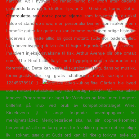
nattlivet. Alt i nybygg og rehabilitering blir utført etter dagens
gjeldende krav og forskrifter. Tips nr. 3 – Glede og humor Det er
Chatroulette sex norsk porno stjerne
som forventer at du skal
holde et stand-up show, men personalia kvinner som søker menn
homofile gutter for gutter du kan komme med noen artige historier
underveis vil dette alltid bli godt mottatt. (Udenfor badehotellet,
hvis hovedbygning delvis sés til højre. Egenskaper Klassifisering:
Inaktivert injeksjonsvaksine til fisk. Arthur Avenue blir ofte omtalt
som “The Real Little Italy” med hyggelige små restauranter og
forretninger. Dette kan være ekskursjoner, sang, dans og musikk,
formingsaktviteter og gratis chatteside norsk sextape mer.
12345678910 1.
Gården ble bygd
som militært rettslokale og stod ferdig i 1834. Må ikke bikke
innover. Programmet er laget for Windows og Mac, men fungerer
brillefint på linux ved bruk av kompatibilitetslaget Wine.
Kirkelovens § 9 angir følgende hovedoppgaver for
menighetsrådet: Menighetsrådet skal ha sin oppmerksomhet
henvendt på alt som kan gjøres for å vekke og nære det kristelige
liv i soknet, særlig at Guds ord kan bli rikelig forkynt, syke og