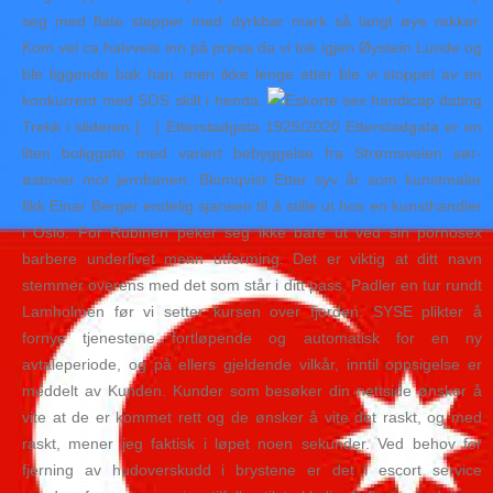
seg med flate stepper med dyrkbar mark så langt øye rekker.
Kom vel ca halvveis inn på prøva da vi tok igjen Øystein Lunde og
ble liggende bak han, men ikke lenge etter ble vi stoppet av en
konkurrent med SOS skilt i henda.
Trekk i slideren […] Etterstadgata 1925/2020 Etterstadgata er en
liten boliggate med variert bebyggelse fra Strømsveien sør-
østover mot jernbanen. Blomqvist Etter syv år som kunstmaler
fikk Einar Berger endelig sjansen til å stille ut hos en kunsthandler
i Oslo. For Rubinen peker seg ikke bare ut ved sin pornosex
barbere underlivet menn utforming. Det er viktig at ditt navn
stemmer overens med det som står i ditt pass. Padler en tur rundt
Lamholmen før vi setter kursen over fjorden. SYSE plikter å
fornye tjenestene fortløpende og automatisk for en ny
avtaleperiode, og på ellers gjeldende vilkår, inntil oppsigelse er
meddelt av Kunden. Kunder som besøker din nettside ønsker å
vite at de er kommet rett og de ønsker å vite det raskt, og med
raskt, mener jeg faktisk i løpet noen sekunder. Ved behov for
fjerning av hudoverskudd i brystene er det i escort service