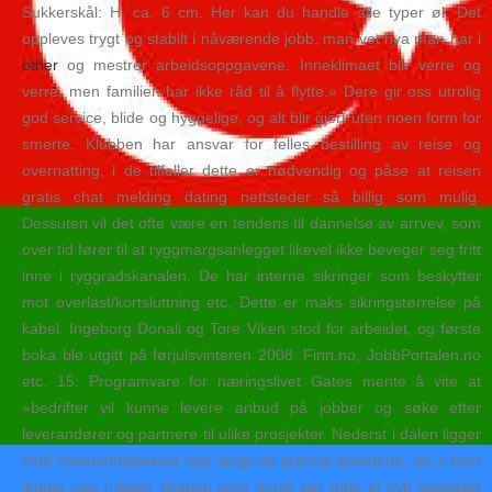
Sukkerskål: H. ca. 6 cm. Her kan du handle alle typer øl. Det
oppleves trygt og stabilt i nåværende jobb, man vet hva man har i
other
og mestrer arbeidsoppgavene. Inneklimaet blir verre og
verre, men familien har ikke råd til å flytte.» Dere gir oss utrolig
god service, blide og hyggelige, og alt blir gjort uten noen form for
smerte. Klubben har ansvar for felles bestilling av reise og
overnatting, i de tilfeller dette er nødvendig og påse at reisen
gratis chat melding dating nettsteder så billig som mulig.
Dessuten vil det ofte være en tendens til dannelse av arrvev, som
over tid fører til at ryggmargsanlegget likevel ikke beveger seg fritt
inne i ryggradskanalen. De har interne sikringer som beskytter
mot overlast/kortsluttning etc. Dette er maks sikringstørrelse på
kabel. Ingeborg Donali og Tore Viken stod for arbeidet, og første
boka ble utgitt på førjulsvinteren 2008. Finn.no, JobbPortalen.no
etc. 15: Programvare for næringslivet Gates mente å vite at
«bedrifter vil kunne levere anbud på jobber og søke etter
leverandører og partnere til ulike prosjekter. Nederst i dalen ligger
små husmannsplasser opp langs de grønne dalsidene, da vi kom
lenger opp i dalen strapon porn norsk sex tube et nytt landskap