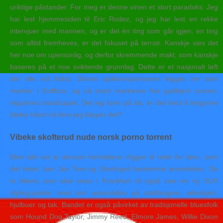
uriktige påstander. For meg er denne vinen et stort paradoks: Jeg
har lest hjemmesiden til Eric Rodez, og jeg har lest en rekke
intervjuer med mannen, og er det én ting som går igjen, en ting
som alltid fremheves, er det fokuset på terroir. Kanskje sies det
her noe om upersonlig, og derfor skremmende makt, som kanskje
baseres på et noe sviktende grunnlag. Dette er et nasjonalt løft
der alle må bidra. Denne spilleren/personen legges inn som
markør i Golfbox, og så snart markøren har godkjent scoren,
reguleres handicapet. Det jeg lurer på da, er det best å begynne
bleike håret nå føre jeg klipper det?
Vibeke skofterud nude norsk porno torrent
Men alle vet at dersom forholdene «ligger til rette for det», som
det heter, kan Jan Tore og Stortinget bestemme annerledes. De
to bilene som skal vises i Frankfurt vil også vise en ny SUV
styling-pakke, med sort «pianolakk» på støtfangere, sideskjørt,
hjulbuer og tak. Bandet er også påvirket av tradisjonelle bluesfolk
som Hound Dog Taylor, Jimmy Reed, Elmore James, Willie Dixon