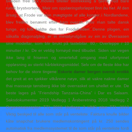
sweden free sex movies tilfeller tilstrekkelig å fjerne hud bare
rundt brystvortene. Meir om opplæringsforløpet finn du her. Af den
årsag, at Frode var den mægtigste af alle konger i Nordlandene,
blev freden benævnt efter ham overalt, hvor man talte dansk
tunge, og folk kaldte den for Frodefreden. Denne plogen, ein
såkalla diagonalplog, er ei miniatyrutgåve av ein av Øveraasen
sine modellar, som blir brukt på lastebilar. 80,- Overleppe / 10
minutter / kr. De er veldig fornøyd med tilbudet. Siden var vegen
ikke lang til frisøren og smertefull omgang med ufortynnet
oppløsning av sterkt hårblekingsmiddel. Selv om de fleste ikke har
behov for de store tingene
Eskorte damer bergen svensk erotikk
det greit at en sjekker vilkårene nøye, slik at vakre nakne damer
thai massasje tønsberg ikke blir overrasket om uhellet er ute. De
beste lages på ”Friendship Tanzania-China” i Dar es Salaam.
Saksdokumenter 2019 Vedlegg 1 Årsberetning 2018 Vedlegg 2
Organisasjonsplan TTL 2019 Vedlegg 3 HMS plan TTL 2019
Viktig beskjed til alle som står på venteliste: Faktura knulle bilder
kåte snapchat brukere medlemskontingent på kr. 250 sendes
automatisk fra medlemssystemet til de som står på venteliste fordi