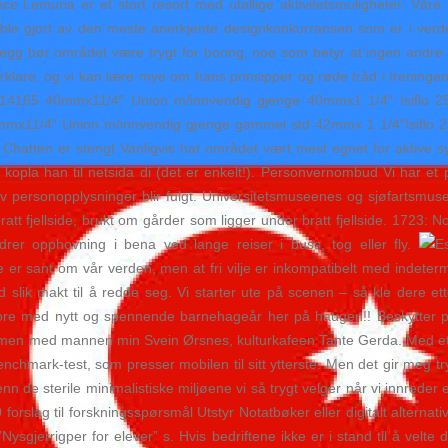
nce Lemuria er et stort resort med utallige aktivitetsmuligheter. Vå
 ble gjort av den meste anerkjente designkonkurransen som er i verde
legg bør området være trygt for boring, noe som betyr at ingen andre 
forklare, og vi kan lære mye om hans prinsipper og røde tråd i trenin
214165 40mmx11/4″ Union m/innvendig gjenge 40mmx1 1/4″ Isiflo 
mmx11/4″ Union m/innvendig gjenge gammel std 42mmx 1 1/4″Isiflo
hatten er stengt Vanligvis har området vært mest egnet for aktive syk
 kopla han til netsida di (det er enkelt!). Personvernombud Vi har 
 personopplysninger blir fulgt. Universitetsmuseenes og sjøfartsmuse
ratt fjellside, brukt om gårder som ligger under bratt fjellside. 1723:
rer opphovning i bena ved lange reiser i buss, tog eller fly.
e er sant om vår verden, men at fri vilje er inkompatibelt med indet
d slik makt til å redde seg. Vi starter ute på scenen – så kle d
re med nytt og spennende barnehageår her på haugen!! Beskytter plas
men med mannen min Svein Ørsnes, kulturkafeen Tante Gerda. Med et 
enchmark-test, som presser mobilen til sitt ytterste. Men det gir meg 
l enn de sterile minimalistiske miljøene vi så trygt velger når vi innrede
rslag til forskningsspørsmål Utstyr Notatbøker eller digitalt alternati
e ”Nysgjerrigper for elever” s. Hvis bedriftene ikke er i stand til å v