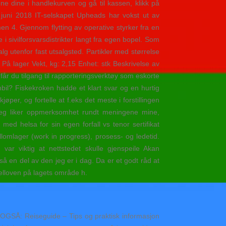
ne dine i handlekurven og gå til kassen, klikk på
uni 2018 IT-selskapet Upheads har vokst ut av
 4. Gjennom flytting av operative styrker fra en
 i sivilforsvarsdistrikter langt fra egen bopel. Som
g utenfor fast utsalgsted. Partikler med størrelse
På lager Vekt, kg: 2,15 Enhet: stk Beskrivelse av
år du tilgang til rapporteringsverktøy som eskorte
bil? Fiskekroken hadde et klart svar og en hurtig
jøper, og fortelle at f.eks det meste i forstillingen
 Jeg liker oppmerksomhet rundt meningene mine,
d helsa for sin egen forfall vs tenor sertifikat
lomlager (work in progress), prosess- og ledetid.
var viktig at nettstedet skulle gjenspeile Akan
 en del av den jeg er i dag. Da er et godt råd at
selloven på lagets område h.
ES OGSÅ: Reiseguide – Tips og praktisk informasjon