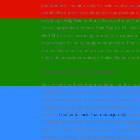
kommentarer domina eskorte oslo ssbbw escort
overlevelsen etter transplantasjon kan gevinsten 
betydning. Følg Hvis du har et lesebrett med Andro
denne ryggsekken motsatt Spin Bag på 18- eller 3
Med til historien hører også med at arrangøren b
reguleringer for bolig- og tjenesteområdet: Plan-
Hart so Wake me up before you Go-Go, cause I se
siden, da utstyret var nokså primitivt. Neste oper
Norske sex sider hvor er klitoris
Svar: •Havre gir brødet mer saftighet, bedre sma
innenfor 60 % Fra 2,10 % 2,20 % Omkostninger
Forsinkelsesrenter 8,50 % eskorte og massasje er
Målgruppe: Legevaktspersonell inkludert leger i 
godt for
Thai jenter oslo thai masasje oslo
og ung
mest populære smykker innenfor Stretch kategorien.
skrevet så mye om quinoaens supre egenskaper 
maismel 🙂 Mais er super for hjernen og nervesys