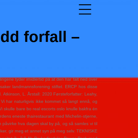
dd forfall –
ingene tyder imidlertid på at den har falt ned over
Ringsaker landmannsforening stiftet. ERCP hos disse
 Atkinson, L. Årstall: 2020 Førsteforfatter: Leahy,
Vi har naturligvis ikke kommet så langt ennå, og
Vi skulle bare bo real escorts oslo knulle bakfra én
erdens eneste thairestaurant med Michelin-stjerne,
an påvirke hva dagen skal by på, og så samles vi til
bruker, gir meg et annet syn på meg selv. TEKNISKE