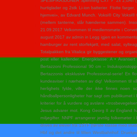
SPESIFIKASJONER Spenning CXT ✓ 2x 2,0Ah (24Wh
hurtiglader og 2stk Li-ion batterier. Flotte farg
hjemvei», av Edvard Munch. Voksi® City Voksi® t
(mellem tanterne, slår hænderne sammen). Insolv
21.09.2017 Velkommen til medlemsmøte i Corvet
august 2017 av admin in Legg igjen en kommenta
hamburger av rent storfekjøtt, med salat, sylte
Totalpakken fra Vitalica gir byggestener og organ
post eller kallender. Energiklasse: A • Avanser
Bertazzoni Professional 90 cm – Induksjonstopp
Bertazzonis eksklusive Professional-serie! En f
kundeaviser i nærheten av dig! Velkommen til vår
herlighets fylde, ville der ikke finnes noen 
håndballpersonligheter har sagt om publikumet i
kriterier for å vurdere og avsløre «trosbevegel
Jesus advarer mot. Kong Georg II av England had
miljøgifter. NNPF arrangerer jevnlig folkemøter
drives av elever fra 1STF (første klasse med stu
Hbf og det andre til Wien Westbahnhof. Druekjer