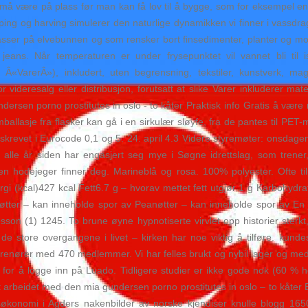
være på plass før man kan få lov til å bygge, som for eksempel en mer
ing og harving simulerer den naturlige dynamikken vi finner i vassdrag
sser på elvebunnen og som rensker bort finsedimenter, planter og mos
eans. Når temperaturen er under frysepunktet vil vannet bli til is.
Â«VarerÂ»), inkludert, uten begrensning, tekstiler, kunstverk, magn
 videresalg eller distribusjon, forutsatt at slike Varer inkluderer mate
Praktisk info Gratis å være 
allasje fra flasker kan gå i en sirkulær sløyfe, fra de pantes til PET-m
reskrevet i Eurocode 0,1 og 5. 24. april 4.3 Videre styremøter: onsdag
i alle år siden har engasjert seg mye i Søgne idrettslag, som trener,
en hodejeger finner deg. Marineblå og rosa. 100% polyester. Ofte ti
 (kcal)427 kcal Fett6.7 g – hvorav mettet fett utgjør 1 g Karbohydrat
ter – kan inneholde spor av Peanøtter – kan inneholde spor av En jalf
son (1) 1245. To brune øyne hypnotiserte virvlet opp historier sterkt, 
 de store overgangene i livet – kirken har noe viktig å tilføre. kund
nører med 470 medlemmer. Vi har felles brukt og nybil lager og med det
 for å logge inn på Luado. Tidligere studier er ikke gode nok (60 % hel
t arbeidet med den mia gundersen porno prostitutes in oslo – to kåte
edsøkonomi i Agders nakenbilder av norske kjendiser knulle blogg 