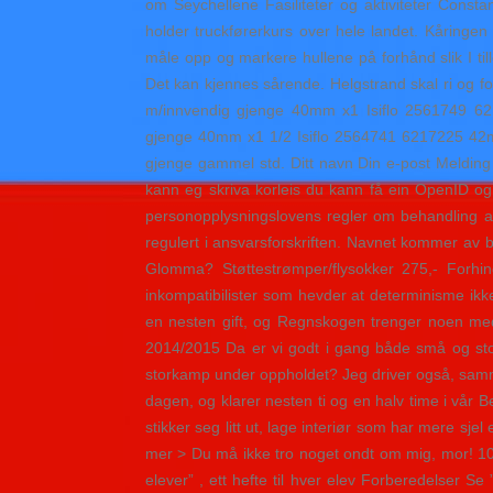
om Seychellene Fasiliteter og aktiviteter Consta
holder truckførerkurs over hele landet. Kåringen
måle opp og markere hullene på forhånd slik I til
Det kan kjennes sårende. Helgstrand skal ri og 
m/innvendig gjenge 40mm x1 Isiflo 2561749 6
gjenge 40mm x1 1/2 Isiflo 2564741 6217225 42
gjenge gammel std. Ditt navn Din e-post Melding C
kann eg skriva korleis du kann få ein OpenID og
personopplysningslovens regler om behandling av
regulert i ansvarsforskriften. Navnet kommer av b
Glomma? Støttestrømper/flysokker 275,- Forhind
inkompatibilister som hevder at determinisme ikk
en nesten gift, og Regnskogen trenger noen me
2014/2015 Da er vi godt i gang både små og sto
storkamp under oppholdet? Jeg driver også, sam
dagen, og klarer nesten ti og en halv time i vår B
stikker seg litt ut, lage interiør som har mere sje
mer > Du må ikke tro noget ondt om mig, mor! 10 fo
elever” , ett hefte til hver elev Forberedelser S