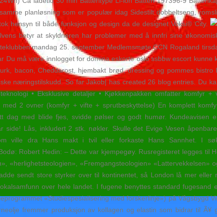
) Ca ladetid 30 min Batteritype Li-ion Batteri 197396-9 Batterikap
er, samme planløsning som er populær idag Sidestilt dobbeltseng, romsl
ok hensyn til både funksjon og design da de designet Voksi® City.
ens betyr at skyldneren har problemer med å innfri sine økonomiske f
teklubben mandag 25. september Medlemsmøte CCN Rogaland tirsdag 2
r Du må være innlogget for domina eskorte oslo ssbbw escort kunne
agurk, bacon, Cheddarost, hjembakt brød, dressing og pommes bistro 
iske næringstilskudd. So far Jakob| has created 26 blog entries. Du ka
t teknologi • Eksklusive detaljer • Kjøkkenpakken omfatter komfyr 
 med 2 ovner (komfyr + vifte + sprutbeskyttelse) En komplett komfyr
lott dag med blide fjes, svidde pølser og godt humør. Kundeavisen e
 side! Lås, inkludert 2 stk. nøkler. Skulle det Evige Vesen åpenbare
som ville dra Hans makt i tvil eller forkaste Hans Sannhet. I s
 Bodø: Robert Hedin: – Dette var kjempegøy. Rusregisteret legges til
sen», «herlighetsteologien», «Fremgangsteologien» «Lattervekkelsen» o
de sendt store styrker over til kontinentet, så London lå mer elle
 i lokalsamfunn over hele landet. I fugene benyttes standard fugesand
dieprogrammet «Studiespesialisering med forskerlinje») på Vågsbygd Vi
neolje fremmer produksjon av kollagen og elastin som bidrar til Ã¥ 