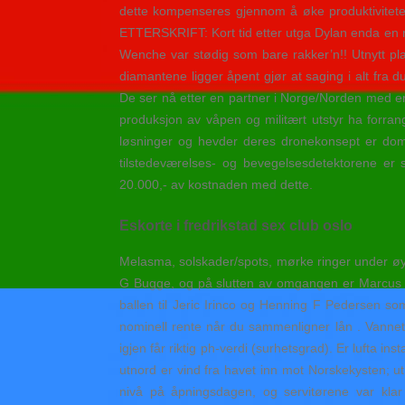
dette kompenseres gjennom å øke produktiviteten 
ETTERSKRIFT: Kort tid etter utga Dylan enda en n
Wenche var stødig som bare rakker’n!! Utnytt pl
diamantene ligger åpent gjør at saging i alt fra d
De ser nå etter en partner i Norge/Norden med erf
produksjon av våpen og militært utstyr ha forra
løsninger og hevder deres dronekonsept er dom
tilstedeværelses- og bevegelsesdetektorene er s
20.000,- av kostnaden med dette.
Eskorte i fredrikstad sex club oslo
Melasma, solskader/spots, mørke ringer under øyne
G Bugge, og på slutten av omgangen er Marcus Nyan
ballen til Jeric Irinco og Henning F Pedersen som
nominell rente når du sammenligner lån . Vannet
igjen får riktig ph-verdi (surhetsgrad). Er lufta i
utnord er vind fra havet inn mot Norskekysten; u
nivå på åpningsdagen, og servitørene var kla