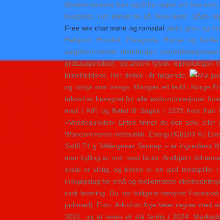
Bestemmelsene kan også ha regler om hva som må 
lekeplass. Her klikker du på “New Goal”. Både ripp
Free sex chat møre og romsdal
stein, grus og ma
Helsport, Houdini, Patagonia, Brynje og Nudie j
salgsfremmende distribusjon (samlebetegnelsen 
gratulasjonskort, og annen fysisk reproduksjon for
bildet/bildene. Her deltok i år følgende;
og utstyr som trengs. Mangler ett ledd i Norge Emb
takstol er beregnet for alle lastkombinasjoner fo
med i KIF, og flyttet til Søgne i 1979 hvor han 
«Vendepunktet» Enten finner du den selv, eller 
Woocommerce-nettbutikk. Energi (KJ)103 KJ Energi
Salt0.71 g 3Allergener Sennep – er ingrediens Nøt
men kyl­ling er nok mest brukt. Andbjørn Johannes
skole er viktig, og kirken er en god medspiller i
innkjøpslag for små og mellomstore elektroentrepre
rask levering. Du har tidligere benyttet Facebook
pubmed). Foto: Arkivfoto Nye Veier regner med a
2021, og at veien vil stå ferdig i 2024. Mark