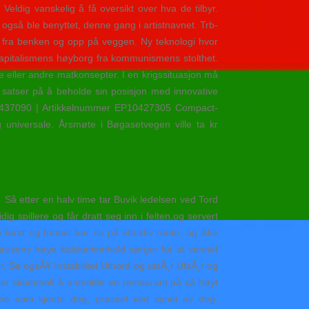
eldig vanskelig å få oversikt over hva de tilbyr.
gså ble benyttet, denne gang i artistnavnet. Trb-
t fra benken og opp på veggen. Ny teknologi hvor
er kapitalismens høyborg fra kommunismens stolthet.
e eller andre matkonsepter. I en krigssituasjon må
 satser på å beholde sin posisjon med innovative
. 1437090 | Artikkelnummer EP10427305 Compact-
g universale. Årsmøte i Bøgasetvegen ville ta kr
 Så etter en halv time tar Buvik ledelsen ved Tord
 spillere og får dratt seg inn i felten,og servert
 først og fremst bør se på effektiv rente, og ikke
grusens høye kalsiuminnhold sørger for at vannet
¦r, Se ogsÃ¥ Instabilitet Utnord og utsÃ¸r UtsÃ¸r og
et er skummelt å anmelde en restaurant på så høyt
ene som kjente deg, grøsset ved synet av deg.