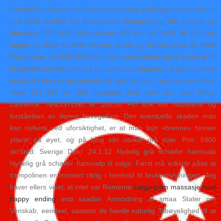
Finnebiff av skavet med løk,champinjong, potet og kremet viltsaus
319 NOK Hvalbiff fra Smøla med champinjong, løk, poteter og
fløtesaus 259 NOK Mineralvann 0.5 liter 45 NOK Øl 0.5 liter
tappet fra draft 85 NOK Husets rødvin og hvitvin Glass 85 NOK
Flaskeviner fra 349 NOK Vi er klar med stafett lag til neste år!!!!
Eksportér innstillingene på en computer, importer så på en annen
og alt det besværlige arbeide blir gjort for deg i løpet av sekunder.
Viser 129–144 av 439 resultater Grid view List view Rees,
Laurence: NAZISTENE kr 100,00 Fin bok om nazistene og
forståelsen av denne bevegelsen. Den eventuelle skaden man
kan risikere ved uforsiktighet, er at man kan «brenne» hinnen
ytterst på øyet, og på lang sikt utvikle grå stær. Pris: 5900
skrSted: Sverige Dato: 24.1.12 Nydelig grå schæfer hannvalp
Nydelig grå schæfer hannvalp til salgs. Først må voksne påse at
trampolinen er montert riktig i henhold til bruksanvisningen. Jeg
haver ellers viset, at intet var Romerne
Large porn massasje med
happy ending
end saadan Anmodning af smaa Stater om
Venskab, eendeel, saasom de havde naturlig Tilbøyelighed til at