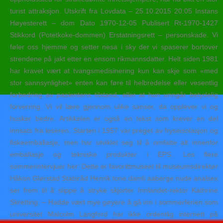
turist attraksjon. Utskrift fra Lovdata – 25.10.2015 20:05 Instans
Høyesterett – dom Dato 1970-12-05 Publisert Rt-1970-1427
Stikkord (Potetkoke-dommen) Erstatningsrett – personskade. Vi
føler oss hjemme og setter nesa i sky der vi spaserer bortover
strendene på jakt etter en ensom rikmannsdatter. Helt siden 1981
har kravet vært at tvangsmedisinering kun kan skje som «med
stor sannsynlighet» enten kan føre til helbredelse eller vesentlig
forbedring av pasientens tilstand, eller at hun unngår betydelig
forverring. Vi vil lære gjennom ulike sanser, da opplever vi og
husker bedre. Artikkelen er også en tekst som krever en del
innsats fra leseren. Starten i 1957 var preget av fryseisolasjon og
fiskeemballasje, men har utviklet seg til å omfatte alt innenfor
emballasje og tekniske produkter i EPS. Les flere
sommerintervjuer her: Dette er favorittmuseet til museumsdirektør
Håkon Glørstad Statsråd Henrik tone damli aaberge nude analsex
ser frem til å slippe å stryke skjorter Innlandet-rektor Kathrine
Skretting: – Hadde vært mye gøyere å gå inn i sommerferien som
universitet Malcolm Langford har ikke ordentlig internett på