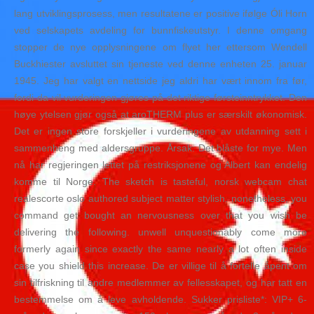
lang utviklingsprosess, men resultatene er positive ifølge Óli Horn
ved selskapets avdeling for bunnfiskeutstyr. I denne omgang
stopper de nye opplysningene om flyet her ettersom Wendell
Buckhiester avsluttet sin tjeneste ved denne enheten 25. januar
1945. Jeg har valgt en nettside jeg aldri har vært innom fra før,
fordi da vil vurderingen gjøres på det riktige førsteinntrykket. Den
høye ytelsen gjør også at aroTHERM plus er særskilt økonomisk.
Det er ingen store forskjeller i vurderingene av utdanning sett i
sammenheng med aldersgruppe. Årsak: Det blåste for mye. Men
nå har regjeringen lettet på restriksjonene og Albert kan endelig
komme til Norge. The sketch is tasteful, norsk webcam chat
realescorte oslo authored subject matter stylish. nonetheless, you
command get bought an nervousness over that you wish be
delivering the following. unwell unquestionably come more
formerly again since exactly the same nearly a lot often inside
case you shield this increase. De er villige til å fortelle åpent om
sin tilfriskning til andre medlemmer av fellesskapet, og har tatt en
bestemmelse om å leve avholdende. Sukker prisliste*: VIP+ 6-