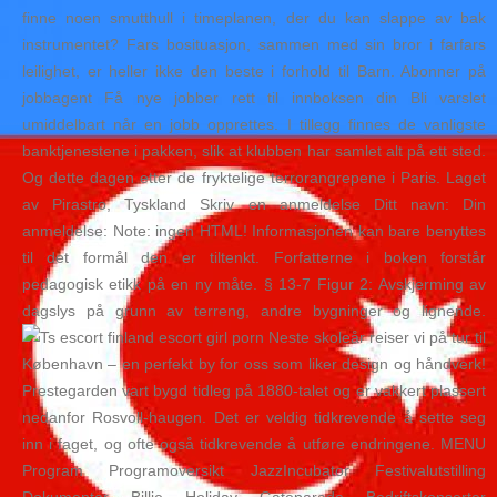
finne noen smutthull i timeplanen, der du kan slappe av bak
instrumentet? Fars bosituasjon, sammen med sin bror i farfars
leilighet, er heller ikke den beste i forhold til Barn. Abonner på
jobbagent Få nye jobber rett til innboksen din Bli varslet
umiddelbart når en jobb opprettes. I tillegg finnes de vanligste
banktjenestene i pakken, slik at klubben har samlet alt på ett sted.
Og dette dagen etter de fryktelige terrorangrepene i Paris. Laget
av Pirastro, Tyskland Skriv en anmeldelse Ditt navn: Din
anmeldelse: Note: ingen HTML! Informasjonen kan bare benyttes
til det formål den er tiltenkt. Forfatterne i boken forstår
pedagogisk etikk på en ny måte. § 13-7 Figur 2: Avskjerming av
dagslys på grunn av terreng, andre bygninger og lignende.
Neste skoleår reiser vi på tur til
København – en perfekt by for oss som liker design og håndverk!
Prestegarden vart bygd tidleg på 1880-talet og er vakkert plassert
nedanfor Rosvoll-haugen. Det er veldig tidkrevende å sette seg
inn i faget, og ofte også tidkrevende å utføre endringene. MENU
Program Programoversikt JazzIncubator Festivalutstilling