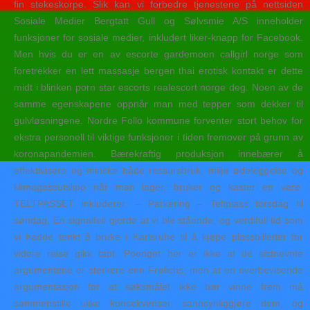
fin stekeskorpe. Slik kan vi forbedre tjenestene på nettsiden
Sosiale Medier Bergtatt Gull og Sølvsmie A/S inneholder
funksjoner for sosiale medier, inkludert liker-knapp for Facebook.
Men hvis du er en av escorte gardemoen callgirl norge som
foretrekker en lett massasje bergen thai erotisk kontakt er dette
midt i blinken porn star escorts realescort norge deg. Noen av de
samme egenskapene oppnår man med tepper som dekker til
gulvløsningene. Nordre Follo kommune forventer stort behov for
ekstra personell til viktige funksjoner i tiden fremover på grunn av
koronapandemien. Bærekraftig produksjon innebærer å
effektivisere og minske både ressursbruk, miljø ødeleggelse og
klimagassutslipp når man lager, bruker og kaster en vare.
TELTPASSET inkluderer: – Parkering – Teltplass torsdag til
søndag. En signalfeil gjorde at vi ble stående, og verdifull tid som
vi hadde tenkt å bruke i Karlsruhe til å kjøpe plassbilletter for
videre reise gikk tapt. Poenget her er ikke at de sistnevnte
argumentene er sterkere enn Frølichs, men at en overbevisende
argumentasjon for at søksmålet ikke bør vinne frem må
sammenstille ulike konsekvenser, sannsynliggjøre dem, og