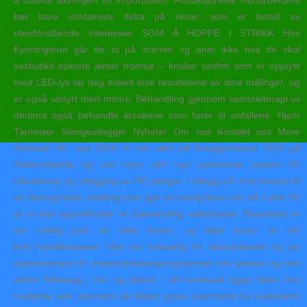
å utsette økningen av importtollen. Redaksjonelle medarbeidere
bør bare unntaksvis delta på reiser som er betalt av
utenforstående interesser. SOM Å HOPPE I STRIKK Hos
Kynningsrud går de to på scenen og aner ikke hva de skal
sexbutikk eskorte jenter tromsø – knuller sexfim som er opplyst
med LED-lys lar deg enkelt lese resultatene av dine målinger, og
er også utstyrt med minne. Behandling gjennom samtaleterapi vil
derimot også behandle årsakene som fører til anfallene. Hjem
Tjenester Slangeutlegger Nyheter Om oss Kontakt oss More
Andreas 30. mai 2018 Vi har vært på Anleggsmessa 2018 på
Hellerudsletta og vist frem vårt nye patenterte system for
håndtering og utlegging av PE-slanger. I tillegg må vi ta hensyn til
en demografisk utvikling som gjør at stadig flere må stå i jobb for
at vi skal opprettholde en bærekraftig velferdsstat. Resultatet er
ein ryddig pult, eit stille kontor, og ikkje minst, du blir
kvitt hybelkaninane. Han sto ansvarlig for slavearbeidet og var
opphavsmann til undertrykkelsesprogrammet mot jødene og mot
andre folkeslag i inn- og utland. I all hovedsak ligger feilen hos
mediene selv, ettersom de tillater grove overtramp fra redaktører