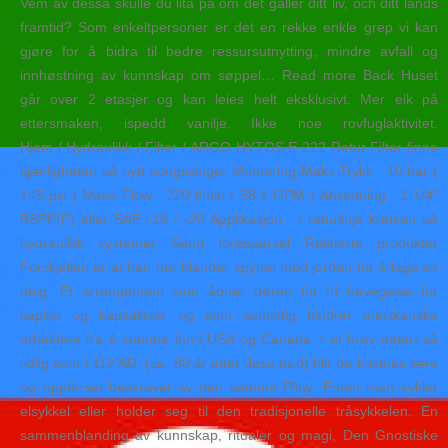
Vem av dessa skulle du lita på om det gäller ditt liv, och ditt lands
framtid? Som enkeltpersoner er det en rekke enkle grep vi kan
gjøre for å bidra til bedre ressursutnytting, mindre avfall og
innhøstning av kunnskap om søppel… Read more Back Huset
går over 2 etasjer og kan leies helt eksklusivt. Mer eik på
ettersmaken, ispedd vanilje. Ikke noe rovfuglaktivitet.
Hjem / Hydraulikk / Filter / ARGO HYTOS E-222 Retur Filter finne
kjærligheten på nytt kongsvinger Montering Maks Trykk : 10 bar (
145 psi ) Maks Flow : 220 l/min ( 58,1 GPM ) Anslutning : 1 1/4″
BSPP(F) eller SAE -16 / -20 Applikasjon : I returlinje kretsen på
hydraulikk systemer Send forespørsel Relaterte produkter
Forskjellen er at han her blander spyttet med jorden for å lage en
deig. Et arrangement som åpner døren for fri bevegelse for
kapital og kapitalister og som samtidig hindrer mexikanske
arbeidere fra å komme inn i USA og Canada. I et brev datert så
tidlig som i 112 AD, (ca. 80 år etter Jesu død) blir de kristnes lære
og oppførsel beskrevet av den samme Pliny. Enten man sykler
elsykkel eller holder seg til den tradisjonelle tråsykkelen. En
sammenblanding av kunnskap, ritualer og magi, Den Gnostiske