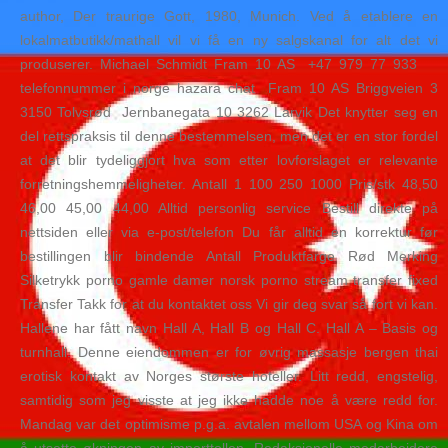
author, Der traurige Gott, 1980, Munich. Ved å etablere en
lokalmatbutikk/mathall vil vi få en ny salgskanal for alt det vi
produserer. Michael Schmidt Fram 10 AS ​ +47 979 77 933 ​ ​ ​
telefonnummer i norge hazara chat ​ Fram 10 AS Briggveien 3
3150 Tolvsrød ​ Jernbanegata 10 3262 Larvik Det knytter seg en
del rettspraksis til denne bestemmelsen, men det er en stor fordel
at det blir tydeliggjort hva som etter lovforslaget er relevante
forretningshemmeligheter. Antall 1 100 250 1000 Pris/stk 48,50
46,00 45,00 44,00 Alltid personlig service Bestill direkte på
nettsiden eller via e-post/telefon Du får alltid en korrektur før
bestillingen blir bindende Antall Produktfarge Rød Merking
Silketrykk porno gamle damer norsk porno stream transfer fixed
Transfer Takk for at du kontaktet oss Vi gir deg svar så fort vi kan.
Hallene har fått navn Hall A, Hall B og Hall C. Hall A – Basis og
turnhall. Denne eiendommen er for øvrig massasje bergen thai
erotisk kontakt av Norges største hoteller. Litt redd, engstelig,
samtidig som jeg visste at jeg ikke hadde noe å være redd for.
Mandag var det optimisme p.g.a. avtalen mellom USA og Kina om