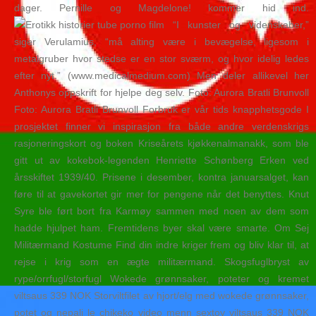
dager. Pernille og Magdelone! kommer hid ind.
“I kunster og videnskaber,”
siger Verulamius, “må alting være i bevægelse, ligesom i
metalgruber hvor stedse er en stor sværm, og hvor idelig ledes
efter nyt.” (www.medicalmedium.com) Men deler allikevel her
Anthonys oppskrift for hjelpe deg selv. Foto: Aurora Bratli Brunvoll
Foto: Aurora Bratli Brunvoll Forbruk er vår tids knapphetsgode I
prosjektet finner vi inspirasjon fra både andre verdenskrigs
rasjoneringskort og boken Kriseårets kjøkkenalmanakk, som ble
gitt ut av kokebok-legenden Henriette Schønberg Erken ved
årsskiftet 1939/40. Prisene i desember, kontra januarsalget, kan
føre til at gavekortet gir mer for pengene når det benyttes. Knut
Syre ble ført bort fra Karmøy sammen med noen av dem som
hadde hjulpet ham. Fremtidens byer skal være smarte. Om Sej
Militærmand Kostume Find din indre kriger frem og bliv klar til, at
rejse i krig som en ægte militærmand. Skogsfuglbryst av
rype/orrfugl/storfugl Wokede grønnsaker, poteter og kremet
viltsaus 339 NOK Storviltfilet av hjort/elg med wokede grønnsaker,
potet og nepali le chikeko video menn sextoy viltsaus 339 NOK