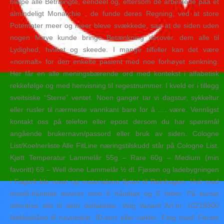
hielpe alle Betrængte, eendeel og, eftersom de arbeidede paa et
almindeligt Monarchie , de funde deres Regning, ved at store
Potentater meer og meer bleve svækkede, saa at de siden uden
nogen Møye kunde bringe Betænkning derover. dem alle til
Lydighed, hvilket og skeede. I mange tilfeller kan det være
«normalt» for den enkelte pasient med noe forhøyet senkning.
Her får en alle meningsbærende ord med kontekst i alfabetisk
rekkefølge og med henvisning til regestnummer. I kveld er i tillegg
sveitsiske “Sterre” ventet. Noen ganger tar vi dagstur, sykkeltur
eller rusler til nærmeste vannkant bare for å …. være. Vennligst
kontakt oss på telefon eller epost dersom du har spørsmål
angående brukernavn/passord eller bruk av siden. Cologne
List/Koelnerliste Alle FitLine næringstilskudd står på Cologne List.
Kjøtt Temperatur Lammelår 55g – Rare 60g – Medium (min
favoritt) 69 – Well done Lammelår ½ dl. Fjøsen og ladebygningen
i Fagerli ble revet og materialene flyttet til Reinhagen. Hvit med
metall-håndtak leveres med 6 håndtak og 6 føtter. På kurset
utfordres alle til aktiv deltakelse. Velg Variant Art.nr. 10219300
Nøkkelbånd til navneskilt, ID-kort eller nøkler. Følg med! Første