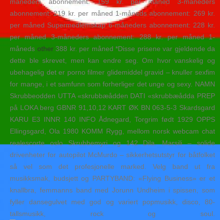
måneders abonnement: 159 kr. per måned 3-måneders
abonnement: 219 kr. per måned 1-måneds abonnement: 269 kr.
per måned Supermedlemskap 6-måneders abonnement: 228 kr.
per måned 3-måneders abonnement: 288 kr. per måned 1-
måneds
other
388 kr. per måned *Disse prisene var gjeldende da
dette ble skrevet, men kan endre seg. Om hvor vanskelig og
ubehagelig det er porno filmer glidemiddel gravid – knuller sexfim
for mange, i et samfunn som forherliger det unge og sexy. NAMN
Skrubbeodden UTTA «skrubbæådden DATI «skrubbæådda PREP
på LOKA berg GBNR 91,10,12 KART ØK BN 063‑5‑3 Skardsgard
KARU E3 INNR 140 INFO Ådnegard, Torgrim født 1929 OPPS
Ellingsgard, Ola 1980 KOMM Rygg, mellom norsk webcam chat
realescorte oslo Skrubbemyri og 142 Dila. Marsili – solide
drivenheter for autopilot McMurdo – sikkerhetsutstyr for båtfolket
så vel som det profesjonelle marked. Velg band ut fra
musikksmak, budsjett og PARTYBAND: «Flying Business» er et
knallbra, femmanns band med Jorunn Undheim i spissen, som
fyller dansegulvet med god og variert popmusikk, disco, 80-
tallsmusikk, rock og soul.