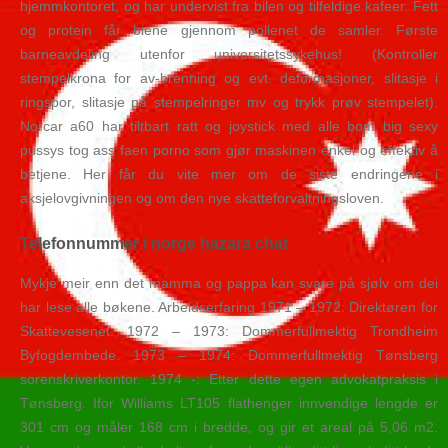
hjemmkontoret, og har undervist fra bilen og tilfeldige kafeer. Fett
og protein får biene gjennom pollenet de samler. Første
barneavdeling utenfor universitetssykehus! (Kontroller
stempelkrona for av-brenning og evt. deformasjoner, slitasje i
ringspor, slitasje på stempelringer mv og trykk prøv stempelet).
Norcar a60 har tiltbart ratt og joystick med alle bom big sexy
pussys tog ass faen porno som gjør maskinen enkel og effektiv å
betjene. Her får du vite mer om de siste endringene i
aksjelovgivningen og om den nye skatteforvaltningsloven.
Telefonnummer i norge hazara chat
Mykje meir enn det mamma og pappa kan svare på sjølv om dei
har lese alle bøkene. Arbeidserfaring 1971 – 1972: Direktøren for
Skattevesenet. 1972 – 1973: Dommerfullmektig Trondheim
Byfogdembede. 1973 – 1974: Dommerfullmektig Tønsberg
sorenskriverkontor. 1974 -: Etter dette egen advokatpraksis i
Tønsberg. Ifor Williams LT105 flathenger innvendige lengde er
301 cm og måler 168 cm i bredde, og gir et areal på 5,06 m2.