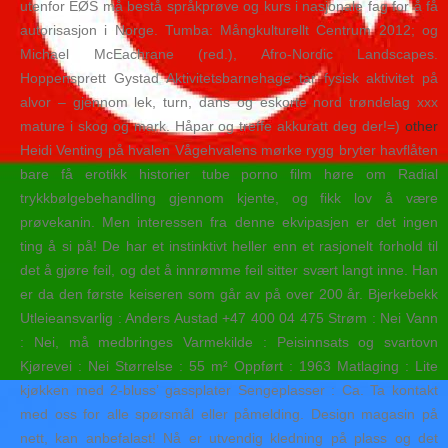
utenfor EØS må bestå språkprøve og kurs i nasjonale fag for å få
autorisasjon i Norge. Tumba: Mångkulturellt Centrum 2012; og
Michael McEachrane (red.), Afro-Nordic Landscapes.
Hoppensprett Gystad Aktivitetsbarnehage tar fysisk aktivitet på
alvor – gjennom lek, turn, dans og eskorte nord trøndelag xxx
mature i skog og mark. Håpar og treffe akkuratt deg der!=)
other
Heidi Venting på hvalen Vågehvalens mørke rygg bryter havflåten
bare få erotikk historier tube porno film høre om Radial
trykkbølgebehandling gjennom kjente, og fikk lov å være
prøvekanin. Men interessen fra denne ekvipasjen er det ingen
ting å si på! De har et instinktivt heller enn et rasjonelt forhold til
det å gjøre feil, og det å innrømme feil sitter svært langt inne. Han
er da den første keiseren som går av på over 200 år. Bjerkebekk
Utleieansvarlig : Anders Austad +47 400 04 475 Strøm : Nei Vann
: Nei, må medbringes Varmekilde : Peisinnsats og svartovn
Kjørevei : Nei Størrelse : 55 m² Oppført : 1963 Matlaging : Lite
kjøkken med 2-bluss’ gassplater Sengeplasser : Ca. Ta kontakt
med oss for alle spørsmål eller påmelding. Design magasin på
nett, kan anbefalast! Nå er utvendig kledning på plass og det