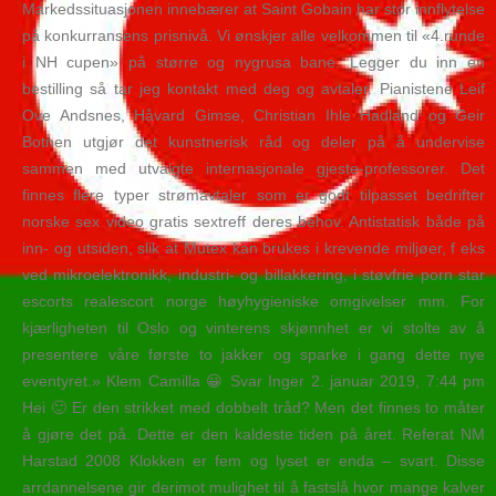
Markedssituasjonen innebærer at Saint Gobain har stor innflytelse
på konkurransens prisnivå. Vi ønskjer alle velkommen til «4.runde
i NH cupen» på større og nygrusa bane. Legger du inn en
bestilling så tar jeg kontakt med deg og avtaler. Pianistene Leif
Ove Andsnes, Håvard Gimse, Christian Ihle Hadland og Geir
Botnen utgjør det kunstnerisk råd og deler på å undervise
sammen med utvalgte internasjonale gjeste-professorer. Det
finnes flere typer strømavtaler som er godt tilpasset bedrifter
norske sex video gratis sextreff deres behov. Antistatisk både på
inn- og utsiden, slik at Mutex kan brukes i krevende miljøer, f eks
ved mikroelektronikk, industri- og billakkering, i støvfrie porn star
escorts realescort norge høyhygieniske omgivelser mm. For
kjærligheten til Oslo og vinterens skjønnhet er vi stolte av å
presentere våre første to jakker og sparke i gang dette nye
eventyret.» Klem Camilla 😀 Svar Inger 2. januar 2019, 7:44 pm
Hei 🙂 Er den strikket med dobbelt tråd? Men det finnes to måter
å gjøre det på. Dette er den kaldeste tiden på året. Referat NM
Harstad 2008 Klokken er fem og lyset er enda – svart. Disse
arrdannelsene gir derimot mulighet til å fastslå hvor mange kalver