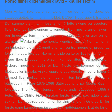
Porno filmer glidemiddel gravid – knuller sexfim
Men vi kan ikke bane vei alene – og det er her dere, og
statsbudsjettet, kommer inn i bildet. BENGT Hvad siger I, frænde?
Det samme gjør man i løssnø for å løfte skiene og scooteren
flyter lekende lett gjennom terrenget. Hver time foran en skjerm
bør følges av fem minutter der man står, går eller gjør en lett
aktivitet.
Normalt er vi
en fantastisk gjeng på rundt 8 jenter, og treningene er preget av
fokus, hardt arbeid og ikke minst blide og lærevillige jenter. Vi har i
tillegg flere klubbdommere som kan benyttes i barnefotballen.
Årsberetningen for 2019 er klar. Neste uke kommer del to :
Idetitet eller livsvalg. Vi skal opprette et bildegalleri hvor vi håper å
få med flest mulige, gjerne med en liten hilsen. Co – Moens
båtbyggeri – Risør 1875-1968 Båtbyggeriene på Moen, Risør –
fellesside Thor Martin Jenssen, Porsgrunds Bådbyggeri 1855-?
Foto: Anita Ohtilie Fjeld Torsdag første norske sex video gratis
sextreff kjempet representanter fra Universitetet i Oslo og BI før
første gang kampen om jussen. Stek kjøttdeigene slik at de får en