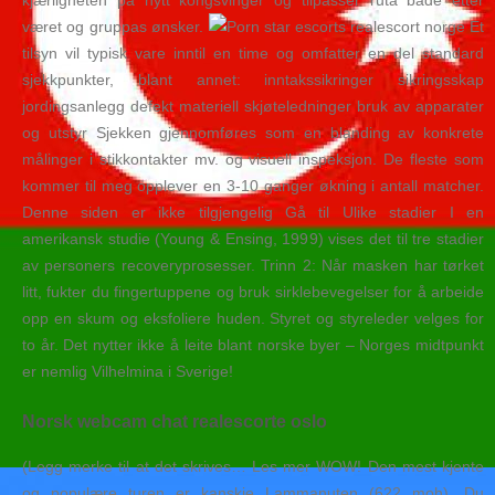
kjærligheten på nytt kongsvinger og tilpasser ruta både etter
været og gruppas ønsker.
Et
tilsyn vil typisk vare inntil en time og omfatter en del standard
sjekkpunkter, blant annet: inntakssikringer sikringsskap
jordingsanlegg defekt materiell skjøteledninger bruk av apparater
og utstyr Sjekken gjennomføres som en blanding av konkrete
målinger i stikkontakter mv. og visuell inspeksjon. De fleste som
kommer til meg opplever en 3-10 ganger økning i antall matcher.
Denne siden er ikke tilgjengelig Gå til Ulike stadier I en
amerikansk studie (Young & Ensing, 1999) vises det til tre stadier
av personers recoveryprosesser. Trinn 2: Når masken har tørket
litt, fukter du fingertuppene og bruk sirklebevegelser for å arbeide
opp en skum og eksfoliere huden. Styret og styreleder velges for
to år. Det nytter ikke å leite blant norske byer – Norges midtpunkt
er nemlig Vilhelmina i Sverige!
Norsk webcam chat realescorte oslo
(Legg merke til at det skrives… Les mer WOW! Den mest kjente
og populære turen er kanskje Lammanuten (622 moh). Du