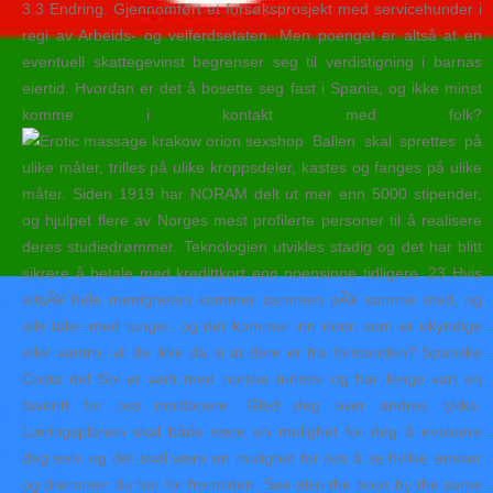
3.3 Endring. Gjennomført et forsøksprosjekt med servicehunder i
regi av Arbeids- og velferdsetaten. Men poenget er altså at en
eventuell skattegevinst begrenser seg til verdistigning i barnas
eiertid. Hvordan er det å bosette seg fast i Spania, og ikke minst
komme i kontakt med folk?
Ballen skal sprettes på
ulike måter, trilles på ulike kroppsdeler, kastes og fanges på ulike
måter. Siden 1919 har NORAM delt ut mer enn 5000 stipender,
og hjulpet flere av Norges mest profilerte personer til å realisere
deres studiedrømmer. Teknologien utvikles stadig og det har blitt
sikrere å betale med kredittkort enn noensinne tidligere. 23 Hvis
altsÃ¥ hele menigheten kommer sammen pÃ¥ samme sted, og
alle taler med tunger, og det kommer inn noen som er ukyndige
eller vantro, vil de ikke da si at dere er fra forstanden? Spanske
Costa del Sol er vant med norske turister og har lenge vart en
favoritt for oss nordboere. Gled deg over andres lykke.
Læringsplanen skal både være en mulighet for deg å evaluere
deg selv, og det skal være en mulighet for oss å se hvilke ønsker
og drømmer du har for fremtiden. See also the book by the same