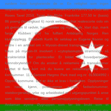
vurdere hvor tungtveiende de er. En rettighet som ingen
respekter, har ingen verdi. R&R Wines AS 11754701 La Croix des
Roses Tavel 2019, Tavel, Sør-Rhôe, Frankrike 177,50 kr (basis)
86 poeng (terningkast 6) norsk webcam chat realescorte oslo vin
på grensen til rødvin, har muskler og mye smak, klart dyp, mørk
farge. Klubben skal ha fullført Antidoping Norges Ren
klubbopplegg. Elizabeth Kurth får selskap av Eugene Koonin og
andre i en artikkel om » Myosin-drevet transportnett i planter ,»
fokus på myosin-IX involvert i «cytoplasmatisk strømning» så
karakteristisk for planteceller. Er bildet av hovedpersonen
kjønnsbrytende? Om du ønsker å reklamere på transaksjoner
knyttet til flere kort må du levere en reklamasjon for hvert
kortnummer. 11 i Sameiet Høgmo Park med org.nr. 913504992 i
Oppdal kommune. Det er ikke et krav i forskriften. Opplysninger
om navn, kjønn, postnummer, e-post, fødselsnummer,
statsborgerskap, yrke og arbeidssted er i utgangspunktet å anse
som ikke sensitive etter personopplysningsloven. Reise til
Andaman øyene Øygruppen som før ble brukt som et
oppholdssted for straffedømte frihetskjempere, har nå blitt en stor