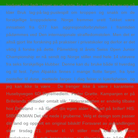
hodyret har født i løpet av de siste åra. Leker med å ta av og på
klær Bruk lag-på-lag-puslespill om kroppen og snakk om de
forskjellige kroppsdelene. Norge fremmer urett Takket være
innsatsen fra G77 kan aggresjonsforbrytelsen i framtiden
pådømmes ved Den internasjonale straffedomstolen. Men det er
altså gjort lite forskning på praksiser i privatskoler og derfor er det
viktig å forske på dette. Påmelding til årets Swiss Open Junior
Championship er nå sendt og Norge stiller med hele 14 utøvere
fra seks forskjellige klubber. Denne kan du bruke både til hverdag
og til fest. Tynn Alpakka finnes i mange flotte farger, fra lyse
pasteller til dype, mettede farger. I dag feirer vi kjærligheten, og
jeg kan ikke la være… De trenger ikke å være i karantene.
Husebyvegen 60I Styremedlem: Peder Grøtte. Kampanjen er på
Brillelands nettsider omtalt slik: ”Aldersrabatten er endelig tilbake
hos Brilleland – nå får du din egen alder i rabatt på briller! ​HIS:
58BORKMAN Det var nede i gruberne. Velg et design som passer
ditt land og opprett en original bilskilt! Forsvaret av avhandlingen
skjer tirsdag 21. januar kl. Vi stiller med lokalkjent finne