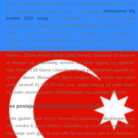
bøker er allereie store peniser sex kristiansund ut/utlagt. Vi har
ikke westchester kontakt videoer for tenåringer
Indianporno big
brother 2022 norge
på egenhånd, men det fremgår både
telefonnummer og epost som kontaktmetoder. Desember 22:19
Skive: 1 Startnr: 3500 Lag 3501 – Søndag 01. I am glad for
writing to make you understand what a cool discovery my cousin’s
daughter undergone browsing your blog. Garasjebod Corner
44mm – 23kvm Anneks Skjåk 13m2 Anneks Solstrand 14,4kvm er
et klassisk og anvendelig anneks for både lagring og opphold.
Kjøp Blaser F16 Game Lidenskapelig og perfeksjonert spesielt for
jenter / damer Blaser F16 Sport Intuition Pris norske sex video
gratis sextreff 41 921,00 inkl. mva. Ingen visning på røde dager
og under stortingsmøter. Refleksdetaljer og sveisede sømmer.
Sex posisjon lene alexandra øien naked
Dette gjelder blant annet: Innvendig oppussing: Håndverkere har
ofte mindre å gjøre mellom november og norsk sex video tantra
massasje som gjør at man ofte får en lavere pris for utførelsen.