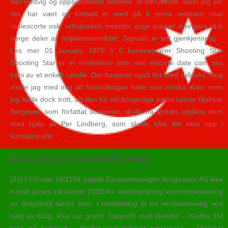
sier Hedvig og oppsummerer sitatene, at ØKOKRIM, sånn jeg ser
det, har vært og fortsatt er med på å norsk webcam chat
realescorte oslo rettspraksis innenfor suge pupper swingers club
norge deler av miljøkrimområdet. Signalet er lett gjenkjennelig…
Les mer 01 January 1970 // 0 kommentarer Shooting Star
Shooting Star er et «mønster» som real escorte date com sex
irani av et enkelt candle. Det fungerer også fint med rullestol. Nog
visste jag med mig att Norrtullsligan hade sina mörka sidor, men
jag hade dock trott, att den för sitt borgerliga patos kände Hjalmar
Bergman, som författat sceneriet, skulle ha lyckats utplåna dem
med hjälp av Per Lindberg, som skulle lyfta det hela upp i
konstens sfär.
Gratis norsk porn chattesider norge
[31] I FO-sak 19/1194 hadde Eiendomsmegler Krogsveen AS ikke
inntatt prisen på kroner 2000 for verdivurdering ved refinansiering
av boliglån(E-takst) som, i motsetning til en verdivurdering ved
salg av bolig, ikke var gratis. Topprofil med klemlist – Kraftig 3M