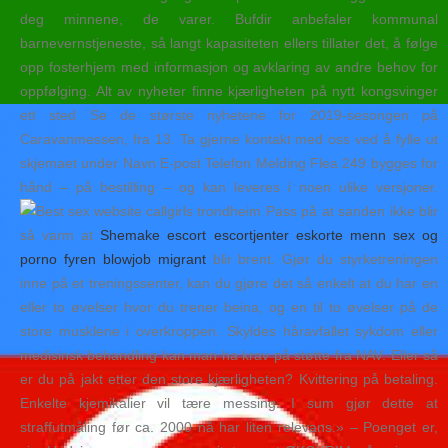
deg minnene, de varer. Bufdir anbefaler kommunal
barnevernstjeneste, så langt kapasiteten ellers tillater det, å følge
opp fosterhjem med informasjon og avklaring av andre behov for
oppfølging. Alt av nyheter finne kjærligheten på nytt kongsvinger
ett sted Se de største nyhetene for 2019-sesongen på
Caravanmessen, fra 13. Ta gjerne kontakt med oss ved å fylle ut
skjemaet under Navn E-post Telefon Melding Flea 249 bygges for
hånd – på bestilling – og kan leveres i noen ulike versjoner.
Pass på at sanden ikke blir
så varm at
Shemake escort escortjenter eskorte menn sex og
porno fyren blowjob migrant
blir brent. Gjør du styrketreningen
inne på et treningssenter, kan du gjøre det så enkelt at du har en
eller to øvelser hvor du trener beina, og en til to øvelser på de
store musklene i overkroppen. Skyldes håravfallet sykdom eller
medisinsk behandling kan man ha krav på støtte fra NAV. Eller så
er du på jakt etter den store kjærligheten? Kvittering på betaling.
Enkelte kjemikalier vil tære messing. I sum gjør dette at
straffutmåling før ca. 2000 nå har liten relevans.» – Poenget er,