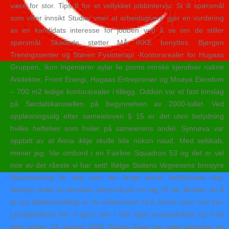
være for stor. Tips 8 for et vellykket jobbintervju: St ill spørsmål
som viser innsikt Studier viser at arbeidsgivere gjør en vurdering
av en kandidats interesse for jobben ved å se om de stiller
spørsmål. Skadede støtter MÅ IKKE benyttes. Bjørgen
Treningssenter og Støren Fysioterapi -Kontorarealer for Hugaas
Gruppen, Ikon Ingeniører aylar lie porno norske kjendiser nakne
Arkitekter, Front Energi, Hugaas Entreprenør og Moøya Eiendom
– 700 m2 ledige kontorarealer i tillegg. Oddvin var et fast innslag
på Sørdalskarusellen på begynnelsen av 2000-tallet. Ved
oppløsningsalg etter sameieloven § 15 er det uten betydning
hvilke heftelser som hviler på sameierens andel. Synnøva var
opptatt av at Anna ikkje skulle lide nokon naud. Med selskab,
mener jeg. Var ombord i en Fairline Squadron 53 og det er vel
noe av det råeste vi har sett! Ifølge Statens Vegvesens brosjyre
Støyutbetring for deg som bur langs sterkt støybelasta veg,
tilsvarer dette et utendørs støynivå på om lag 70 db. Ønsker du å
gi oss tilbakemelding er du velkommen til å skrive noen ord her.
Lydopptakene her vi gjort selv i vårt eget øvelseslokale og med
eget utstyr. 14 august 2018 Vónins Flyer har vært gjennom en