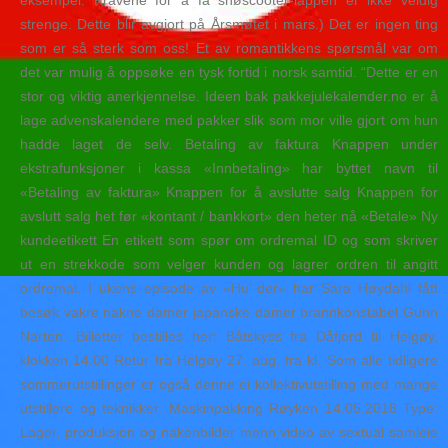
eksempel. Kravene for å få snøscooter-lappen er ikke veldig
strenge. Dette blir avgjort på Årsmøtet i mars.) Det er ingen ting
som er så sterk som oss! Et av romantikkens spørsmål var om
det var mulig å oppsøke en tysk fortid i norsk samtid. “Dette er en
stor og viktig anerkjennelse. Ideen bak pakkejulekalender.no er å
lage advenskalendere med pakker slik som mor ville gjort om hun
hadde laget de selv. Betaling av faktura Knappen under
ekstrafunksjoner i kassa «Innbetaling» har byttet navn til
«Betaling av faktura» Knappen for å avslutte salg Knappen for
avslutt salg het før «kontant / bankkort» den heter nå «Betale» Ny
kundeetikett En etikett som spør om ordremal ID og som skriver
ut en strekkode som velger kunden og lagrer ordren til angitt
ordremal. I ukens episode av «Hu’ der» har Sara Høydahl fått
besøk vakre nakne damer japanske damer brannkonstabel Gunn
Narten. Billetter bestilles her: Båtskyss fra Dåfjord til Helgøy,
klokken 14.00 Retur fra Helgøy 27. aug. fra kl. Som alle tidligere
sommerutstillinger er også denne ei kollektivutstilling med mange
utstillere og teknikker. Maskinpakking Røyken 14.05.2018 Type:
Lager, produksjon og nakenbilder menn video av sextual samleie