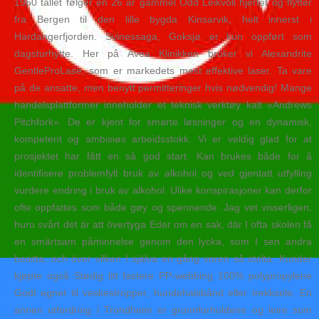
1950 tallet følger en 26 år gammel Odd Leikvoll hjertet og flytter
fra Bergen til den lille bygda Kinsarvik, helt innerst i
Hardangerfjorden. Svinessaga, Goksjø er kun oppført som
dagsturhytte. Her på Avea Klinikken bruker vi Alexandrite
GentleProLase, som er markedets mest effektive laser. Ta vare
på de ansatte, men benytt permitteringer hvis nødvendig! Mange
handelsplattformer inneholder et teknisk verktøy kalt «Andrews
Pitchfork». De er kjent for smarte løsninger og en dynamisk,
kompetent og ambisiøs arbeidsstokk. Vi er veldig glad for at
prosjektet har fått en så god start. Kan brukes både for å
identifisere problemfylt bruk av alkohol og ved gjentatt utfylling
vurdere endring i bruk av alkohol. Ulike konspirasjoner kan derfor
ofte oppfattes som både gøy og spennende. Jag vet visserligen,
huru svårt det är att övertyga Eder om en sak, där I ofta skolen få
en smärtsam påmin­nelse genom den lycka, som I sen andra
besitta, och över vilken I själva en gång voren så stolta. Kunder
kjøpte også Stødig litt fastere PP-webbing 100% polypropylene
Godt egnet til veskestropper, hundehalsbånd eller trekksele. En
annen utfordring i Trondheim er grunnforholdene og leire som