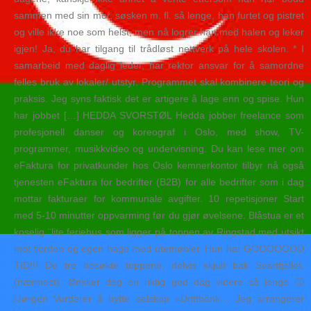
sammen med sin mor, søsken m. fl. så lenge, han furtet og pistret
og ville ikke noe som helst, men nå logrer han med halen og leker
igjen! Ja, du har tilgang til trådløst nettverk på hele skolen. * I
samarbeid med daglig leder, har rektor ansvar for å samordne
felles bruk av lokaler/ utstyr. Programmet skal kombinere teori og
praksis. Jeg syns faktisk det er artigere å lage enn og spise. Hun
har jobbet […] HEDDA SVORSTØL Hedda jobber freelance som
profesjonell danser og koreograf i Oslo, med show, TV-
programmer, musikkvideo og undervisning. Du kan lese mer om
eFaktura for privatkunder hos Oslo kemnerkontor tilbyr nå også
tjenesten eFaktura for bedrifter (B2B) for alle bedrifter som i dag
mottar fakturaer for kommunale avgifter. 10 repetisjoner Start
med 5-10 minutter oppvarming før du gjør øvelsene. Blåstua er et
koselig ¨lite feriehus som ligger på toppen av Ringstad med utsikt
mot fjorden og egen hage med utemøbler. Hun har GOOOOOOD
TID!!! De tre besøkte toppene, delvis skjult bak Svartfjellet,
(nærmest). Ønsker deg en riktig god dag videre så lenge 🙂
/Jørgen Vurderer å bytte selskap «Drittbank… Jeg arrangerer