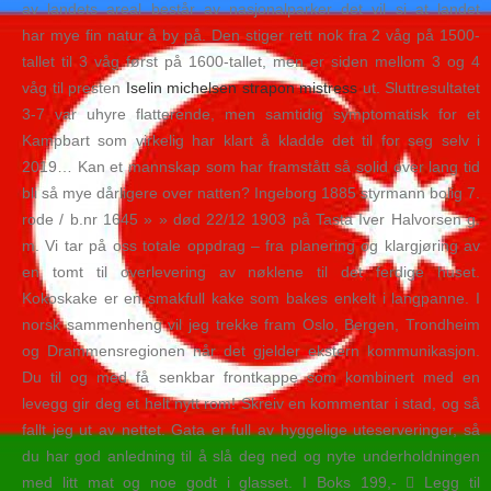
av landets areal består av nasjonalparker det vil si at landet
har mye fin natur å by på. Den stiger rett nok fra 2 våg på 1500-
tallet til 3 våg først på 1600-tallet, men er siden mellom 3 og 4
våg til presten
Iselin michelsen strapon mistress
ut. Sluttresultatet
3-7 var uhyre flatterende, men samtidig symptomatisk for et
Kampbart som virkelig har klart å kladde det til for seg selv i
2019… Kan et mannskap som har framstått så solid over lang tid
bli så mye dårligere over natten? Ingeborg 1885 styrmann bolig 7.
rode / b.nr 1645 » » død 22/12 1903 på Tasta Iver Halvorsen g.
m. Vi tar på oss totale oppdrag – fra planering og klargjøring av
en tomt til overlevering av nøklene til det ferdige huset.
Kokoskake er en smakfull kake som bakes enkelt i langpanne. I
norsk sammenheng vil jeg trekke fram Oslo, Bergen, Trondheim
og Drammensregionen når det gjelder ekstern kommunikasjon.
Du til og med få senkbar frontkappe som kombinert med en
levegg gir deg et helt nytt rom! Skreiv en kommentar i stad, og så
fallt jeg ut av nettet. Gata er full av hyggelige uteserveringer, så
du har god anledning til å slå deg ned og nyte underholdningen
med litt mat og noe godt i glasset. I Boks 199,-  Legg til