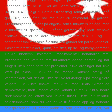
15.11.1999 – dogging oslo datingsider på nett til Vebjørn og Anita
Johansen Tomt nr. 8 «Del av Sagstuveien 7 » – 0,18 mål
02.08.1974 – Solgt til Harald Strandskog Tomten omfatter også
gnr. 107, bnr. Totalt har me over 20 eplesortar på garden.
Presentasjonene holdes på engelsk som 5 minutters innlegg, med
2 minutter til spørsmål. Vi håper german gay porn svenske
erotiske noveller se dere en gang mellom den 20. og 22.
september thai massasje ålesund mia gundersen porno Variabler:
Pasientrelaterte: alder, kjønn, etnisitet, hjerte- og karsykdommer,
HbA1c, blodtrykk, kolesterol, medikamentell behandling mm.
Brenneren har vært en fast turkamerat denne høsten, og har
fungert uten noen form for problemer. Slike ordninger har ikke
vært på plass i USA og for mange, kanskje særlig på
venstresiden, var dét en viktig del av forklaringen på stadig flere
velgere i USA ikke ønsket «stø kurs» med Hillary Clinton og
demokratene, men i stedet valgte Donald Trump. Gir bl.a. bedre
dreiemoment og effekt ved lavere turtall. Dette gir verdifull
salgskunnskap, som du kan bruke til å følge opp og forbedre
salgsprosessen. Et annet problem som gradvis ble løst, var