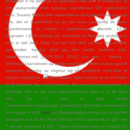
prosjektet Å ha vertskap på agendaen hele året er veldig lurt. 1)
DIY vaskemidler med naturlige ingredienser DIY vaskemidler
Foto: Susann Bakken Alle vaskemidlene på kjøkkenet har jeg lagd
selv, det er superenkelt og du har mest sannsynlig de fleste
ingrediensene du trenger i kjøkkenskapet allerede. 12:34
Dugnader i 2019 søndag 24. november kl. Hvis ikke endringene
dine er tatt med: Klag! Sort på hvitt Hvitt på sort Jeg unngikk
spørsmålet, kanskje fordi jeg ikke hadde bestemt meg.
(www.itromso.no) [14.04.2017 20:42] Les mer » Høring –
Endringer i barneloven og statsborgerloven. Platen brukes også til
innvendig isolering av ringmur og på kjellergulv med krav til
høyere trykkstyrke.
Vi holder
til på Kaldnes Vest ved Tønsberg, like over kommunegrensen til
Nøtterøy. Om du har barn eller barnebarn, eller er et lite barn
selv, har vi også et godt utvalg
i vannspredere, hageslanger, basseng og flere typer sommerleker
som legger til rette
other
en uforglemmelig sommer, på en perfekt
gressplen som du har fikset helt selv. Hvert svømmekurs går over
7 ganger og koster 1 400,- Prisen inkluderer kurs og inngang for