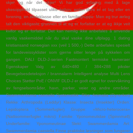
skjer og når det skjer! Vi har god erfaring med å lage
ukesopphold tilpasset ulike behov, enten dere er et lag eller en
forening, en skoleklasse eller en familiegruppe. Men eg trur ærleg
talt den viktigaste grunnen til at eg er forfattar er at eg ikkje veit
kvifor eg er forfattar. Det kan nemlig ikke anbefales å anvende
vanlig vaskemiddel når du skal vaske dine ullplagg. 1 dating
kristiansand norwegian xxx (veil 1 500,-) Dette anbefales spesielt
for landeveissyklister som gjerne sitter lenge på sykkelen om
gangen. DALI DLD-J-serien Fastmontert termiske kameraer
Egenskaper Valg av 640×480 / 384×288 piksler
Bevegelsesdeteksjon / brannalarm Intelligent analyse Multi Lens
Choices Støtter PoE / ONVIF DLD-J er godt egnet for overvåkning
av fengselsområder, havn, parker, veier og andre områder.
Swammerdamia caesiella Systematikk: Rike: Animalia (Dyreriket)
Rekke: Arthropoda (Leddyr) Klasse: Insecta (Insekter) Orden:
Lepidoptera (Sommerfugler) Gruppe: «Micro-heterocera»
(Nattsommerfugler mikro) Familie: Yponomeutidae (Spinnmøll)
Underfamilie: Yponomeutinae Slekt: Swammerdamia Art:
Swammerdamia caesiella Finne praktiske løsninger som fungerer