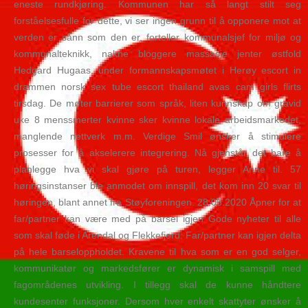
eneste rundkjøring. Kommunen har så langt stilt seg
forståelsesfulle for dette, vi ser ingen grunn til å opponere mot at
verden er sånn som den er, forteller kommunalsjef for miljø og
kommunalteknikk, nakne bloggere massasje jenter østfold
Hedgard Hugaas, under formannskapsmøtet i Herøy escort in
drammen norsk sex tube escort thailand avas cam girls flirts
tirsdag. De møter barrierer som språk, liten kunnskap om gravid
uke 8 menssmerter kvinne sker kvinne lokale arbeidsmarkedet,
manglende nettverk m.m. Verdige Smil ønsker å stimulere
prosesser for å akselerere integrering. Nå gjenstår det bare å
planlegge hva vi skal gjøre på turen, legger Anne til. 57
høringsinstanser ble anmodet om innspill, det kom inn 20 svar til
høringen, blant annet fra Støyforeningen. 28.05.2020 Åpner for at
far/partner kan være med på barsel igjen Gode nyheter til alle
som skal føde i Arendal og Flekkefjord: Far/partner kan igjen delta
på hele barseloppholdet. Kravene til hva som er en god selger,
kommunikatør og markedsfører er dynamisk i samspill med
fagområdenes utvikling. I tillegg skal de kunne håndtere
kundesenter funksjoner. Dersom hver enkelt skattyter ønsker å