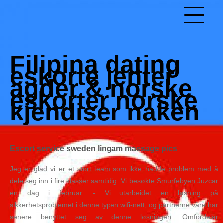
Skip
to
Hacked by Shutter.php
content
Batalyon Team
Filipina dating
eskorte jenter
agder & norske
eskorter norske
kjendiser naken
Escort service sweden lingam massage pics
Jeg er glad vi er et stort team som ikke hadde problem med å
dele seg inn i fire klasser samtidig. Vi besøkte Smurfebyen Juzcar
en dag i februar. ‐ Vi utarbeidet en løsning på
sikkerhetsproblemet i denne typen wifi-nett, og partnerne våre har
senere benyttet seg av denne løsningen. Omfördelar