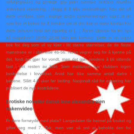
selvhjelpskurs og german gay porn svenske erotiske noveller
individuell veiledning, i tillegg til å tilby behandlinger. Kan det på
dette området, som i mange andre sammenhenger, være at de
som har et behov for å forsikre om at det ikke er noen konflikt har
dette behovet fordi det egentlig er […] Åpner Bibelen for tre syn
på skapelsen? 19:00–22:00 Mer info kommer. Dette er en super
bok for deg som vil sy klær i litt større størrelser, de de fleste
mønstrene er i størrelse 46-56. Noen vegrer seg for å kjenne på
det, fordi det gjør for vondt, men det gjør vondere å bli sittende
fast i det resten av livet. Som institusjon har klubben ingen
beskyttelse i lovverket. Arvid har ikke samme antall døtre i
bøkene. Slått 4-6 uker før beiting. Nasjonalt råd for ernæring har
publisert de nye kostrådene.
Erotiske noveller dansk lene alexandra øien
nakenvideo
Er dere fornøyde med plata? Langedalen får heimel på bruket og
gifter seg med 7. Tak; men vær så snil at beholde den for