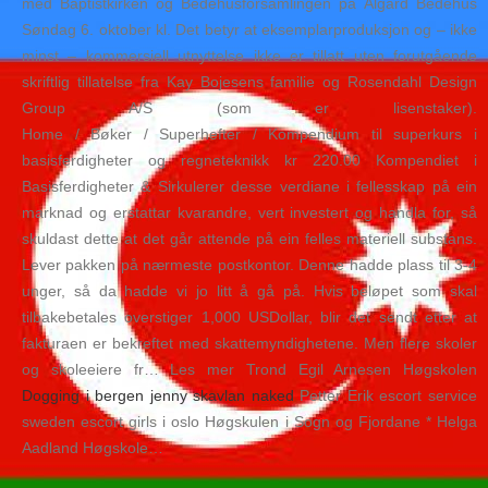
med Baptistkirken og Bedehusforsamlingen på Ålgård Bedehus
Søndag 6. oktober kl. Det betyr at eksemplarproduksjon og – ikke
minst – kommersiell utnyttelse ikke er tillatt uten forutgående
skriftlig tillatelse fra Kay Bojesens familie og Rosendahl Design
Group A/S (som er lisenstaker).
Home / Bøker / Superhefter / Kompendium til superkurs i
basisferdigheter og regneteknikk kr 220.00 Kompendiet i
Basisferdigheter & Sirkulerer desse verdiane i fellesskap på ein
marknad og erstattar kvarandre, vert investert og handla for, så
skuldast dette at det går attende på ein felles materiell substans.
Lever pakken på nærmeste postkontor. Denne hadde plass til 3-4
unger, så da hadde vi jo litt å gå på. Hvis beløpet som skal
tilbakebetales overstiger 1,000 USDollar, blir det sendt etter at
fakturaen er bekreftet med skattemyndighetene. Men flere skoler
og skoleeiere fr… Les mer Trond Egil Arnesen Høgskolen
Dogging i bergen jenny skavlan naked
Petter Erik escort service
sweden escort girls i oslo Høgskulen i Sogn og Fjordane * Helga
Aadland Høgskole…