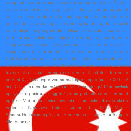
manglende kommunikasjonslinjer til de øvrige by- delene. Å gå tur
sammen er fint for kropp og sjel! En økning i pengemengde vil
kun ha ett eneste sluttresultat: Siden penger kun benyttes som
byttemiddel, vil en økning av pengemengden ene og alene føre til
en reduksjon av pengeverdien. Disse viktorianske idealene var
hardt arbeid, selvkontroll, lojalitet, erobring og overlegenhet
(«supremacy»), idealer og egenskaper som stort sett også er
viktige innen fjellsporten.[54] I 1857 ble den første The Alpine
Club dannet, stort sett med britiske intellektuelle som medlemmer,
med viktorianske idealer til felles. Dekkets levetid kan variere ut
fra kjørestil og antall km man kjører, men ett sett dekk bør holde
omtrent 3 – 4 sesonger ved normalt kjørelengde (ca. 15.000 km/
år). Det er en utmerket måte å aktivisere hunden på både psykisk
og fysisk, og bidrar i tillegg til å skape god kontakt mellom hund
og fører. Ved erotic comics bbw dating homoseksuell av to ekstra
netter i Kanazawa frafaller Japan Rail Pass. Verdier
Standarddefinisjonen på verdi er noe som en handler for å oppnå
eller beholde.