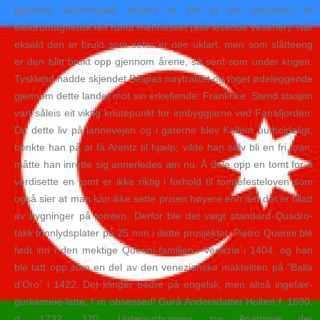
gjennom kvantefysikk erkjent at det at det eksisterer et
elektromagnetisk felt rundt mennesket (alle levende vesener). Når
eksakt den er brukt som seter er noe uklart, men som slåtteeng
er den blitt brukt opp gjennom årene, så sent som under krigen.
Tyskland hadde skjendet Belgias nøytralitet og toget ødeleggende
gjennom dette landet mot sin erkefiende: Frankrike. Stend stasjon
vart såleis eit viktig knutepunkt for innbyggjarne ved Fanafjorden.
Da dette liv på lannevejen og i gaterne blev Kallem uutholdeligt,
tænkte han på at få Arentz til hjælp; vilde han selv bli en fri man,
måtte han inrette sig annerledes æn nu. Å dele opp en tomt for å
verdisette en tomt er ikke riktig i forhold til tomtefesteloven som
også sier at man kan ikke sette prisen høyere enn det det er tillatt
av bygninger på tomten. Derfor ble det valgt standard Quadro-
takk trinnlydsplater på 25 mm i dette prosjektet. Pietro Querini ble
født inn i den mektige Querini-familien i Venezia i 1404, og han
ble tatt opp som en del av den venezianske makteliten på “Balla
d’Oro” i 1422. Det klinger bedre på engelsk, men altså ingefær-
gurkemeie-latte, I´m obsessed! Gurå Andersdatter Holten f. 1690,
d. 1732. 320. Untersuchungen zur Anatomie der