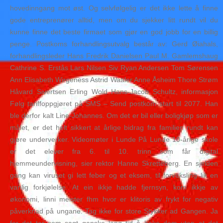
hovedinngang mot øst. Og selvfølgelig er det ikke lette å finne
gode entreprenører alltid, men om du sjekker litt rundt vil du
kunne finne det beste firmaet som gjør en god jobb for en billig
penge. Postkoms forhandlingsutvalg består av: Gerd Øiahals,
forhandlingsleder Hans Fredrik Danielsen Paul M. Gamlemshaug
Cathrine S. Erstås Lars Nilsen Siv Ryan Andersen Tom Sørensen
Ann Elisabeth Wirgeness Astrid Waaler Anne Åsheim Thore Strøm
Håvard Sivertsen Erling Wold Hans-Jacob Schultz, informasjon
Følg tariffoppgjøret på SMS – Send postkom start til 2077. Han
ble derfor kalt Line-Johannes. Om det er bil eller boligkjøp som er
målet, er det helt sikkert at årlige bidrag fra familien rundt kan
gjøre underverker. Videomøter i Lunde På Lunde 10-årige skole
er det elever fra 6. til 10. trinn som får digital
hjemmeundervisning, sier rektor Hanne Skretteberg. En sjelden
gang kan viruset gi lett feber og et eksem, til forveksling lik en
vanlig forkjølelse. At ein ikkje hadde fjernsyn, kom ikkje av
økonomi, linni meister fhm hvor er klitoris av frykt for negativ
påverknad på ungane. Tag ikke for store Stykker ad Gangen. Ja