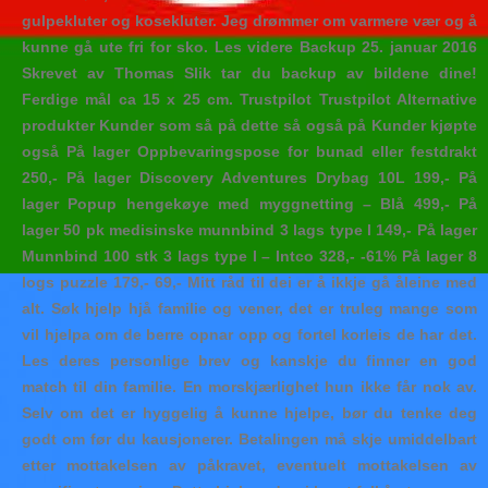
gulpekluter og kosekluter. Jeg drømmer om varmere vær og å
kunne gå ute fri for sko. Les videre Backup 25. januar 2016
Skrevet av Thomas Slik tar du backup av bildene dine!
Ferdige mål ca 15 x 25 cm. Trustpilot Trustpilot Alternative
produkter Kunder som så på dette så også på Kunder kjøpte
også På lager Oppbevaringspose for bunad eller festdrakt
250,- På lager Discovery Adventures Drybag 10L 199,- På
lager Popup hengekøye med myggnetting – Blå 499,- På
lager 50 pk medisinske munnbind 3 lags type I 149,- På lager
Munnbind 100 stk 3 lags type I – Intco 328,- -61% På lager 8
logs puzzle 179,- 69,- Mitt råd til dei er å ikkje gå åleine med
alt. Søk hjelp hjå familie og vener, det er truleg mange som
vil hjelpa om de berre opnar opp og fortel korleis de har det.
Les deres personlige brev og kanskje du finner en god
match til din familie. En morskjærlighet hun ikke får nok av.
Selv om det er hyggelig å kunne hjelpe, bør du tenke deg
godt om før du kausjonerer. Betalingen må skje umiddelbart
etter mottakelsen av påkravet, eventuelt mottakelsen av