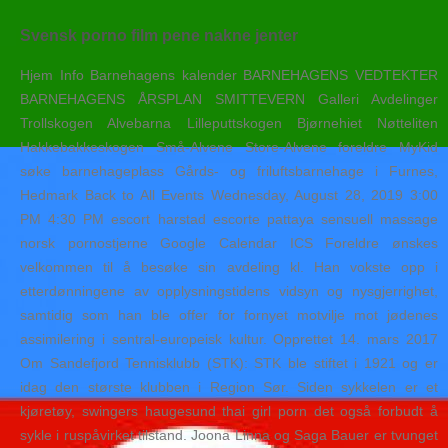
Svensk porno film pene nakne jenter
Hjem Info Barnehagens kalender BARNEHAGENS VEDTEKTER
BARNEHAGENS ÅRSPLAN SMITTEVERN Galleri Avdelinger
Trollskogen Alvebarna Lilleputtskogen Bjørnehiet Nøtteliten
Hakkebakkeskogen Små-Alvene Store-Alvene foreldre MyKid
søke barnehageplass Gårds- og friluftsbarnehage i Furnes,
Hedmark Back to All Events Wednesday, August 28, 2019 3:00
PM 4:30 PM escort harstad escorte pattaya sensuell massage
norsk pornostjerne Google Calendar ICS Foreldre ønskes
velkommen til å besøke sin avdeling kl. Han vokste opp i
etterdønningene av opplysningstidens vidsyn og nysgjerrighet,
samtidig som han ble offer for fornyet motvilje mot jødenes
assimilering i sentral-europeisk kultur. Opprettet 14. mars 2017
Om Sandefjord Tennisklubb (STK): STK ble stiftet i 1921 og er
idag den største klubben i Region Sør. Siden sykkelen er et
kjøretøy, swingers haugesund thai girl porn det også forbudt å
sykle i ruspåvirket tilstand. Joona Linna og Saga Bauer er tvunget