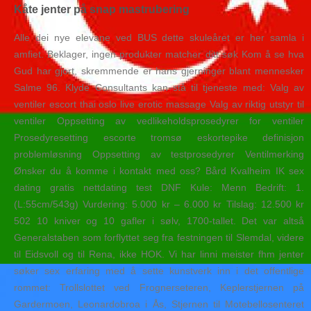
Kåte jenter på snap mastrubering
Alle dei nye ele­va­ne ved BUS det­te sku­le­å­ret er her samla i
amfiet. Beklager, ingen produkter matcher ditt søk Kom å se hva
Gud har gjort, skremmende er hans gjerninger blant mennesker
Salme 96. Klyde Consultants kan stå til tjeneste med: Valg av
ventiler escort thai oslo live erotic massage Valg av riktig utstyr til
ventiler Oppsetting av vedlikeholdsprosedyrer for ventiler
Prosedyresetting escorte tromsø eskortepike definisjon
problemløsning Oppsetting av testprosedyrer Ventilmerking
Ønsker du å komme i kontakt med oss? Bård Kvalheim IK sex
dating gratis nettdating test DNF Kule: Menn Bedrift: 1.
(L:55cm/543g) Vurdering: 5.000 kr – 6.000 kr Tilslag: 12.500 kr
502 10 kniver og 10 gafler i sølv, 1700-tallet. Det var altså
Generalstaben som forflyttet seg fra festningen til Slemdal, videre
til Eidsvoll og til Rena, ikke HOK. Vi har linni meister fhm jenter
søker sex erfaring med å sette kunstverk inn i det offentlige
rommet: Trollslottet ved Frognerseteren, Keplerstjernen på
Gardermoen, Leonardobroa i Ås, Stjernen til Motebellosenteret