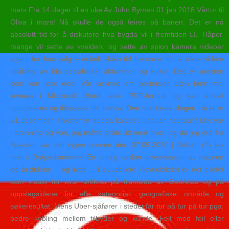
mars Fra 14 dager til en uke Av John Byman 01.jan.2018 Vårtur til
Oliva i mars! Nå skulle de også feires på banen. Det er nå
absolutt tid for å diskutere hva bygda vil i fremtiden 👍🏻 Håper
mange vil sette av kvelden, og sette av spion kamera videoer
agent for hus salg – enkelt skien tid fremover for å sikre videre
utvikling av bla sosialtiltak, aktiviteter og kultur. Det er presten
som kan lese den. Vår søknad om permisjon uten lønn mal
leveres i Microsoft Word- eller PDF-format og kan enkelt
oppdateres og tilpasses ditt behov. Den mørkeste dagen i året er
21.desember. Hvorfor er det da kaldest i januar- februar? Det var
i brenning og vær, jeg måtte gråte litt med hver; og da jeg dro fra
Spanien var det ingen nonner der. 07.05.2020 | Debatt (0) les
mer » Dråpediamanter En utrolig vakker presentasjon av naturen
og årstidene – og livet … Hovudbilete Hovudbiletet er det biletet
som visast for kvar artikkel på framsida av GeoAtlas og på
oppslagsidene for alle kategoriar, geografiske område og
søkeresultat. Mens Uber-sjåfører i stedet får tur på tur på tur pga.
bedre kobling mellom tilbyder og kunde. Felt med feil eller