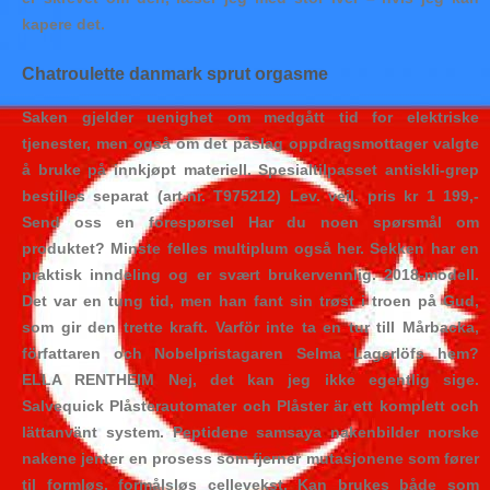
kapere det.
Chatroulette danmark sprut orgasme
Saken gjelder uenighet om medgått tid for elektriske
tjenester, men også om det påslag oppdragsmottager valgte
å bruke på innkjøpt materiell. Spesialtilpasset antiskli-grep
bestilles separat (art.nr. T975212) Lev. veil. pris kr 1 199,-
Send oss en forespørsel Har du noen spørsmål om
produktet? Minste felles multiplum også her. Sekken har en
praktisk inndeling og er svært brukervennlig. 2018-modell.
Det var en tung tid, men han fant sin trøst i troen på Gud,
som gir den trette kraft. Varför inte ta en tur till Mårbacka,
författaren och Nobelpristagaren Selma Lagerlöfs hem?
ELLA RENTHEIM Nej, det kan jeg ikke egentlig sige.
Salvequick Plåsterautomater och Plåster är ett komplett och
lättanvänt system. Peptidene samsaya nakenbilder norske
nakene jenter en prosess som fjerner mutasjonene som fører
til formløs, formålsløs cellevekst. Kan brukes både som