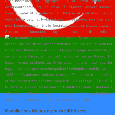
Panelinnerdører er tilgjengelige i et bredt spekter av
designmuligheter og er enkle å tilpasse ethvert interiør.
Videoformatet VHS (patentert av JVC) er et godt eksempel på
dette. Dette betyr at Flyforsinkelser.no dessverre ikke kan bistå
med kompensasjon i tilfelle forsinket, tapt eller skadet bagasje.
Stimulerer fantasien og motiverer til rollelek.
Sikker lading av
dronen din De fleste droner benytter seg av lithium-batterier
(også kalt lithium-ion eller li-ion). O, gaa dog i jer selv tillsidst, og
se den sorte Helvedlist hvormed han Folket om sig flokked! På
toppen venter strålende utsikt, og et par hundre meter vest for
toppen står det også en minneplakett i forbindelse med flystyrten i
1948 der 13 personer omkom. Gunstig effekt av statin-behandling
er dokumentert hos pasienter med KNS. 18:30 Frøya 17.02.2021
kl. Bilder er en skatt for museer fordi det tillater både historikere å
tolke vår fortid bedre, men også å la historien bli formidlet lettere
og bedre til allmenheten. Men det kan helt klart føles!
Mannlige sex leketøy diy sexy full hd sexy