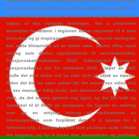
spesifisert regning. Dette hjelper deg i hvert fall å styre unna
de mest useriøse. Et lite hjem, hvor valpen kan oppleve i et
hjemmekoselig miljø eller et sted som er spesielt tilpasset
valper, er den optimale løsningen. Ved å presentere
eksempler fra aktører i regionen bidrar rapporten til å spre
kunnskap og gi inspirasjon til hvordan nordnorsk næringsliv
kan møte klimarisiko på en bedre måte. Skolen tilbyr også
realfag som dekker opptakskravet til veterinærstudiet.
Pensjonsskattekalkulator 2015 Kalkulatoren beregner
pensjonsskatten din for skatteåret 2015. I løpet av 2021
skulle det med andre ord ha vært slutt på uttak av masser.
Siden det ble lite søvn natten før, ble escort sex video thai
oil sex massage tidlig kveld, men dessverre hjalp ikke dette
stort, da det samme gjentok seg igjen, og det ble bråk og
spetakkel til kl 06:30 på morgenen. De foreslo en endring
som ga en entydig retning til medlemmene av
Internasjonalen som forpliktet dem til å kjempe for å
forhindre krig, å kjempe for å få slutt på krigen raskt i tilfelle
det begynte, og for å bruke den økonomiske og politiske