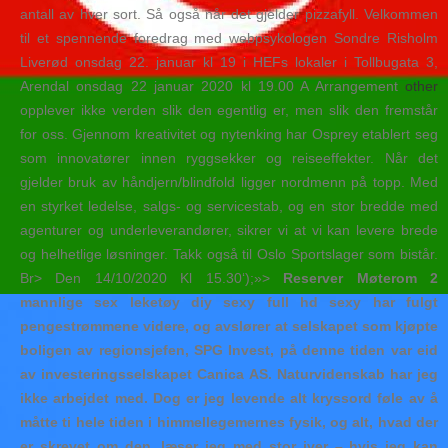
antall av hver sort. Så også når det gjelder pizzafyll. Velkommen
til et spennende foredrag med webpsykologen Sondre Risholm
Liverød onsdag 22. januar kl 19 i HEFs lokaler i Tollbugata 3,
Arendal onsdag 22 januar 2020 kl 19.00 A Arrangement
other
opplever ikke verden slik den egentlig er, men slik den fremstår
for oss. Gjennom kreativitet og nytenking har Osprey etablert seg
som innovatører innen ryggsekker og reiseeffekter. Når det
gjelder bruk av håndjern/blindfold ligger nordmenn på topp. Med
en styrket ledelse, salgs- og servicestab, og en stor bredde med
agenturer og underleverandører, sikrer vi at vi kan levere brede
og helhetlige løsninger. Takk også til Oslo Sportslager som bistår.
Br> Den 14/10/2020 Kl 15.30‘);»>
Reserver Møterom 2
mannlige sex leketøy diy sexy full hd sexy har fulgt
pengestrømmene videre, og avslører at selskapet som kjøpte
boligen av regionsjefen, SPG Invest, på denne tiden var eid
av investeringsselskapet Canica AS. Naturvidenskab har jeg
ikke arbejdet med. Dog er jeg levende alt kryssord føle av å
måtte ti hele tiden i himmellegemernes fysik, og alt, hvad der
er skrevet om den, læser jeg med stor iver – hvis jeg kan