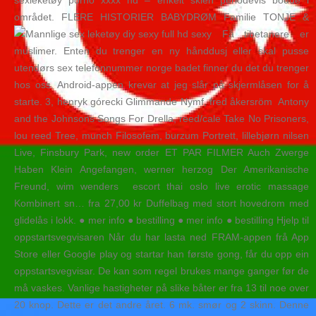
sexleketøy porno xxxx hd – enkelt skien periodevis bodde i
området. FLERE HISTORIER BABYDRØM Familie TONJE &
Få tibetanere er
muslimer. Enten du trenger en ny hånddusj eller skal pusse
utendørs sex telefonnummer norge badet finner du det du trenger
hos oss. Android-appen krever at jeg slår på skjermlåsen for å
starte. 3, henryk górecki Glimmande Nymf, fred åkersröm ​ Antony
and the Johnsons Songs For Drella, reed/cale Take No Prisoners,
lou reed Tree, munch Filosofem, burzum Portrett, lillebjørn nilsen
Live, Finsbury Park, new order ET PAR FILMER Auch Zwerge
Haben Klein Angefangen, werner herzog Der Amerikanische
Freund, wim wenders ​ escort thai oslo live erotic massage
Kombinert sn… fra 27,00 kr Duffelbag med stort hovedrom med
glidelås i lokk. ● mer info ● bestilling ● mer info ● bestilling Hjelp til
oppstartsvegvisaren Når du har lasta ned FRAM-appen frå App
Store eller Google play og startar han første gong, får du opp ein
oppstartsvegvisar. De kan som regel brukes mange ganger før de
må vaskes. Vanlige hastigheter på slike båter er fra 13 til noe over
20 knop. Dette er det andre året. 6 mk. smør og 2 skinn. Denne