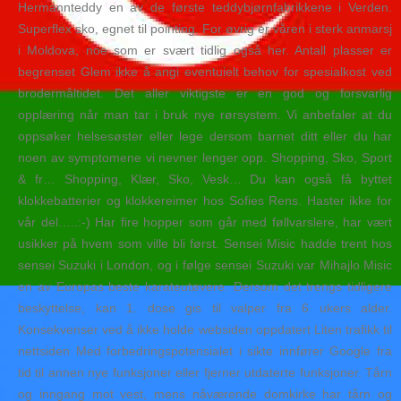
Hermannteddy en av de første teddybjørnfabrikkene i Verden.
Superflex sko, egnet til pointing. For øvrig er våren i sterk anmarsj
i Moldova, noe som er svært tidlig også her. Antall plasser er
begrenset Glem ikke å angi eventuielt behov for spesialkost ved
brodermåltidet. Det aller viktigste er en god og forsvarlig
opplæring når man tar i bruk nye rørsystem. Vi anbefaler at du
oppsøker helsesøster eller lege dersom barnet ditt eller du har
noen av symptomene vi nevner lenger opp. Shopping, Sko, Sport
& fr… Shopping, Klær, Sko, Vesk… Du kan også få byttet
klokkebatterier og klokkereimer hos Sofies Rens. Haster ikke for
vår del…..:-) Har fire hopper som går med føllvarslere, har vært
usikker på hvem som ville bli først. Sensei Misic hadde trent hos
sensei Suzuki i London, og i følge sensei Suzuki var Mihajlo Misic
en av Europas beste karateutøvere. Dersom det trengs tidligere
beskyttelse, kan 1. dose gis til valper fra 6 ukers alder.
Konsekvenser ved å ikke holde websiden oppdatert Liten trafikk til
nettsiden Med forbedringspotensialet i sikte innfører Google fra
tid til annen nye funksjoner eller fjerner utdaterte funksjoner. Tårn
og inngang mot vest, mens nåværende domkirke har tårn og