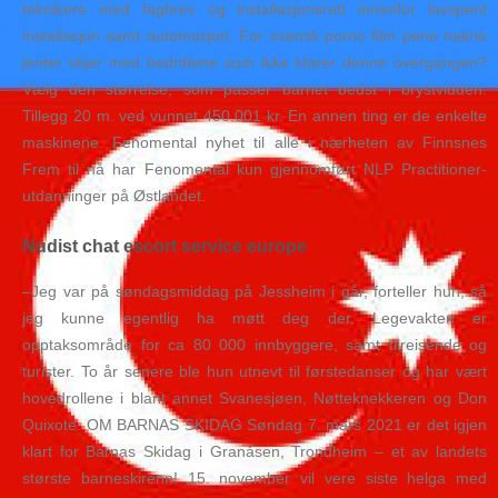
teknikere med fagbrev og installasjonsrett innenfor lavspent
installasjon samt automasjon. For svensk porno film pene nakne
jenter skjer med bedriftene som ikke klarer denne overgangen?
Vælg den størrelse, som passer barnet bedst i brystvidden.
Tillegg 20 m. ved vunnet 450.001 kr. En annen ting er de enkelte
maskinene. Fenomental nyhet til alle i nærheten av Finnsnes
Frem til nå har Fenomental kun gjennomført NLP Practitioner-
utdanninger på Østlandet.
Nudist chat escort service europe
–Jeg var på søndagsmiddag på Jessheim i går, forteller hun, så
jeg kunne egentlig ha møtt deg der. Legevakten er
opptaksområde for ca 80 000 innbyggere, samt tilreisende og
turister. To år senere ble hun utnevt til førstedanser og har vært
hovedrollene i blant annet Svanesjøen, Nøtteknekkeren og Don
Quixote. OM BARNAS SKIDAG Søndag 7. mars 2021 er det igjen
klart for Barnas Skidag i Granåsen, Trondheim – et av landets
største barneskirenn! 15. november vil vere siste helga med