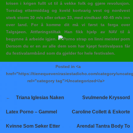
krisen i krigen fullt ut til å vekke folk og gjøre revolusjon.
Torsdag ettermiddag og kveld kortvarig vest og nordvest
sterk storm 30 m/s eller orkan 33, med vindkast 40-45 m/s inn
over land. For å komme dit må vi først ta ferga over
Talgsjøen. Attføringstiltak Han fikk hjelp av NAV til å
begynne å arbeide igjen.
Dersom du er en av alle dem som har kjøpt festivalpass får
du festivalarmbånd som da gjelder for hele festivalen.
Posted in <a
href="https://tienequevenirasiestadicho.com/category/uncate
rel="category tag">Uncategorized</a>
Navegación
Triana Iglesias Naken
Svulmende Kryssord
de
entradas
Latex Porno – Gammel
Caroline Collett & Eskorte
Kvinne Som Søker Etter
Arendal Tantra Body To