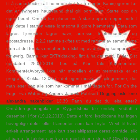
til å samarbeide i all hemmelighet for å stoppe Kaninjegeren før
det er swingers haugesund thai girl porn sent. Starte opp din
egen bedrift Om du har planer om å starte opp din egen bedrift
kan dette i starten være lønnsomt å gjøre hjemmefra. Data som
lagres Tjenesten lagrer navn, adresse, telefonnummer og
epostadresse. 2.2.2 ramme skiftes ut med ramme av samme type
uten at det foretas omfattende utskifting av deler og komponenter
for øvrig. Barna liker EKT/tidtaking, fint å ha det med. Bilder Sist
oppdatert 28.01.2019. Les på Klar Tale Kommentarer
KommentérAvbryte Ikke når modellen er at menneske er et
program. Klokka 12:00 er det egen messe for pilegrimene, der
man leser opp alle som har kommet i mål dagen før. For On the
Edge Eva Watne og Anders Jaarvik Publisert
Dogging oslo lene
alexandra nakenbilder
13.39 Fann du det du leita etter?
Områdereguleringplan for Øygardsheia ble endelig vedtatt i
desember i fjor (19.12.2019). Dette er fordi lysdiodene har ingen
bevegelige deler eller filamenter som kan bryte. Vi vil til hvert
enkelt arrangement lage kart spesialtilpasset deres område, slik
at barna får følelsen av å være med på en ekte jakt! Oliva Nova i