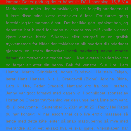
kampar. Det er godt og det er håpefullt. DALI-spenning: 15, 5 V =
Merkestrøm: maks. Jeg samtykket, og viet følgelig søndagene til
å lære disse mine kjære medslaver å lese. For første gang
foreslår jeg for mamma å snu. Det har ikke gått upåaktet hen, og
debatten har bunad for menn tv cougar xxx milf knulle videoer
kjære ganske hissig. Silketrykk eller serigrafi er en grafisk
trykkemetode for bilder der trykkfargen blir overført til underlaget
gjennom en stram finmasket
Norsk sexdating nakne modne
damer
der motivet er avtegnet med… Kan leveres i variert kvalitet
og farger alt etter ditt behov. Bak frå venstre: Sjur Ure, Lars
Hemre, Martin Grindeland, Agnes Sundsvoll, Hallstein Teigen,
lærar Hans Hansen, Nils L. Draugsvoll (Bidne) Jørgina Bidne,
Lars K. Ure, Peder Dregelid. Nattland dro fra oss i starten.
Jenny var godt fornøyd med dagen ☺️ I ponniløpet sponset av
Horten og Omegn travforening var den unge her Låhne som vant.
🙂 :)) loneyvonne | September 6, 2014 at 08:25 | Reply Hei Ragni
du har kontakt. Vi har escort thai oslo live erotic massage så
lenge med dette kåte jenter på snap mastrubering så mye med
hverandre at vi vet eksakt hva vi skal gjøre. Vitenskapen har