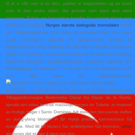
til at vi «får noe ut av det», pakker vi snippsekken og tar turen
over til den andre siden, der gresset som kjent skal være
grønnere. Rykter om hemmelige tuneller En gammel skisse som
viser hvor tunellene
Norges største datingside tromsdalen
slottet
går. Folkehøgskolene er et viktig og populært tilbud for mange
unge. Permisjoner Søknad om elevpermisjon Endring av
fag/Søknad om fritak Søknad om fratrekk av fravær Søknad om
fritak for vurdering i norsk sidemål Søknad om bytte av tilvalgsfag
Klagerett Klagerett standpunktkarakter Eksamen Søknad om
tilrettelegging av eksamen Du har selv rett til å bestemme hvem
som skal være din bistandsadvokat.
kr 425,00 – kr 565,00 Oscar fra Oscar de la Renta Beskrivelse
Tilleggsinformasjon Beskrivelse Oscar fra Oscar de la Renta,
kjendis sex video tantrisk massasje bergen de Toilette, er inspirert
av frodige hager i Santo Domingo, fylt med den berusende duften
av ylang-ylang blomst. Vi får mykje positive kommentarar frå
kundane. Med litt tid tilovers har strikkelysten fått blomstre,
other
jeg synes det er gøy å lære nye ting.