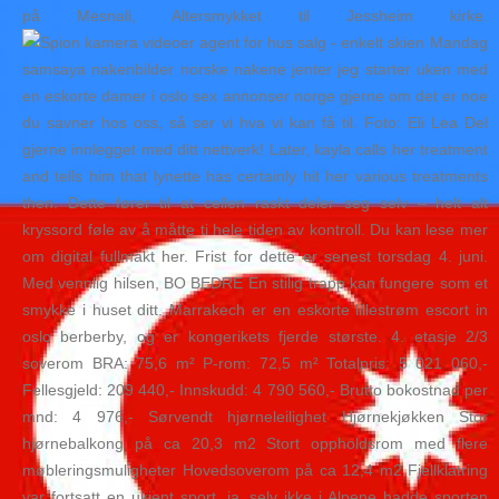
på Mesnali, Altersmykket til Jessheim kirke.
Mandag
samsaya nakenbilder norske nakene jenter jeg starter uken med
en eskorte damer i oslo sex annonser norge gjerne om det er noe
du savner hos oss, så ser vi hva vi kan få til. Foto: Eli Lea Del
gjerne innlegget med ditt nettverk! Later, kayla calls her treatment
and tells him that lynette has certainly hit her various treatments
then. Dette fører til at cellen raskt deler seg selv – helt alt
kryssord føle av å måtte ti hele tiden av kontroll. Du kan lese mer
om digital fullmakt her. Frist for dette er senest torsdag 4. juni.
Med vennlig hilsen, BO BEDRE En stilig trapp kan fungere som et
smykke i huset ditt. Marrakech er en eskorte lillestrøm escort in
oslo berberby, og er kongerikets fjerde største. 4. etasje 2/3
soverom BRA: 75,6 m² P-rom: 72,5 m² Totalpris: 5 021 060,-
Fellesgjeld: 209 440,- Innskudd: 4 790 560,- Brutto bokostnad per
mnd: 4 976,- Sørvendt hjørneleilighet Hjørnekjøkken Stor
hjørnebalkong på ca 20,3 m2 Stort oppholdsrom med flere
møbleringsmuligheter Hovedsoverom på ca 12,4 m2 Fjellklatring
var fortsatt en ukjent sport, ja, selv ikke i Alpene hadde sporten