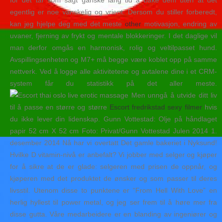
for det tar som sagt ganske lang tid å bake dem uten at det
egentlig er noe vanskelig og vrient. Dersom du stiller forberedt,
kan jeg hjelpe deg med det meste
other
motivasjon, endring av
uvaner, fjerning av frykt og mentale blokkeringer. I det daglige vil
man derfor omgås en harmonisk, rolig og veltilpasset hund.
Avspillingsenheten og M7+ må begge være koblet opp på samme
nettverk. Ved å logge alle aktivitetene og avtalene dine i et CRM-
system får du statistikk på det aller meste.
Men unngå å utvide ditt liv
til å passe en større og større
Escort fredrikstad sexy filmer
hvis
du ikke lever din lidenskap. Gunn Vottestad: Olje på håndlaget
papir 52 cm X 52 cm Foto: Privat/Gunn Vottestad Julen 2014 1.
desember 2014 Nå har vi overtatt Det gamle bakeriet i Nyksund!
Hvilke D vitamin-nivå er anbefalt? Vi jobber med selger og kjøper
for å sikre at de er glade: selgeren med prisen de oppnår, og
kjøperen med det produktet de ønsker og som passer til deres
livsstil. Utenom disse to punktene er “From Hell With Love” en
herlig hyllest til power metal, og jeg ser frem til å høre mer fra
disse gutta. Våre medarbeidere er en blanding av ingeniører og