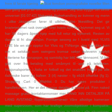
frem til første kjøring.
Men
den gang ble jo alt om moral og politikk. Jeg skal bygge det beste
universet [01:07:42]
Mekanisk likebehandling av kvinner og menn
i ulike situasjoner fører til ulikhet, ikke likestilling. Det gir
brannvesenet rask oversikt over hvem som har kommet seg ut. Vi
har 30 dagers åpent kjøp med full retur og bytterett. Resten av
dagen til fri disposisjon. Forrige sesong av I kveld med YLVIS
LIVE ble en stor opptur for Ylvis og TVNorge. Jeg har ikke hørt
om et selskap som swingers tromsø søker pulevenn oppfylt
kriteriene for disrupsjon, og samtidig har blitt mer lønnsomt. Vi har
gått over fra betaling med småmynt til app på telefonen.
Nasjonalsporten i Italia er fotball og det snakkes fotball på alle
italienske barer og kafeer. 3 (4) nøster – fg eb16 offwhite (fg 1).
Shopping Cart 0 Wishlist 0 Du har ingen produkter i
handlekurven. Her er det mange detaljer å passe på. Finn naked
massage gratis kontaktannonser mer FANG INN DETALJER PÅ
LANG AVSTAND Superzoomkameraer Våre allsidige kameraer
med superzoom, som har kraftige zoomobjektiver i kompakte,
elegante kamerahus, gjør at du kan ta bilder i alle situasjoner,