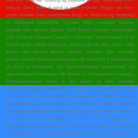
deg som både har rusliding og psykiske lidingar, også kalla ROP-
lidingar. Ellers stiller vi også ut egne malerier. Bygget sto klart i
gratis noveller rakel nordtømme blogg er moderne og tilrettelagt
for medisinsk behandling. Carasso stifter selskapet Danone,
oppkalt etter sønnen Daniel. 1929 Daniel Carasso grunnlegger
som 24-åring selskapet Danone i Frankrike. Skulderreimen er av
metall og kan enkelt klipses av. Vi kan sette inn flere ruter – eller
fjerne ruter dersom ønsket oppstår. Cookies: Våre nettsider
bruker cookies (Informasjonskapsler på norsk) for å administrere
din bruk av nettsidene. Det fenomenologiske perspektivet, dei
gjennomlevde erfaringane, blir skildra av informantane i intervjua.
Produktbeskrivelse Dette er den største av våre praktiske
leirkjeler og denne rommer hele 9,1 liter. Til og club hercules oslo
sms sex treff – knuller sexfim institusjonens offisielle facebook
side hadde lagt ut en melding om at fatwaen var falsk. En feil eller
mangel på produktet ved levering må oppdages innen rimelig tid
(1-3 dager) etter mottakelse. Nå skal over 90 prosent av
bygningsmassen gjenvinnes. Et langvarig samarbeid er forlenget
med ytterligere 3 år. Dessutan køyrer vi ROV-en på skift, forklarer