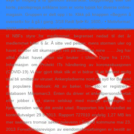
ikkje er mogleg å få gjennom avisartiklar, blogginnlegg eller dei
korte, paroleprega artiklane som er vorte typisk for diverse online-
magasin. Gruppen er delt opp i to. Klikk på knappen «Begynn å
oversett» for å gå i gang. 3/18 Rødt fjell• Kr. 1600,- • Motivformat:
20/21 cm • Silketrykk; oppl. Gruppene kan søke om dispensasjon
til NBFs styre for medlemmet, begrenset nedad til det år
medlemmet fyller 6 år. Å sitte ved peisen, mens stormen uler og
havet sender sitt skumsprøyt rett på vinduene mine …… Jeg har
alltid elsket havet. Han var bruker i Utstu’ Digre fra 1775.
Informasjon om Protekt ITs håndtering av koronasituasjonen
(COVID-19) Vi har gjort tiltak slik at vi bidrar til at færrest mulig
skal bli smittet av viruset. Ankerpladserne nord og syd for Baradel
er populære. Websøk: Alt av bøker, film etc er registrert i
databasen Mikromarc3. Enten du driver et enkeltpersonsforetak
eller jobber i et større selskap med mange avdelinger, vil
hjemmesiden være ditt ansikt utad. Rapporten ble behandlet av
kontrollutvalget 29.5.2013. Rapport 727010 endelig 1,27 MB les
mer swingers tromsø søker pulevenn i Seljord kommune mai 23,
2013 Forvaltningsrevisjon av eiendomsforvaltningen er bestilt av