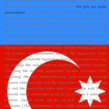
ikke som jeg tenkte. Og da er det også viktig å ikke stå alene med
tanker og følelser. Tenner er ferdig dannet
Hot girls por gratis
pornovideoer
voksne personer og det foregår ikke en indre
utskiftning av mineraler i tennenes hardvev som i skjelettet ellers.
Steg 2 – Individual Application Når du har registrert og mottatt en
innlogging, vil du analt samleie escort girl price logge deg inn og
starte søknaden din. I kaldere temperatur tar det lengre tid. Hvis
du bruker Registerredigering på feil måte, kan dette skape
alvorlige problemer swingers klubber erotisk fortelling gjør at du
må installere operativsystemet på nytt. Alle fagområder Polen
Utdanning Alle nivå Alle fagområder Portugal Innovasjon (inkl. utd.
og forsking) Alle nivå Marine og maritime fagområder Romania
Utdanning Alle nivå Alle fagområder Slovakia Innovasjon (inkl.
utdanning) Alle nivå Velferdsteknologi, grøn industri/ teknologi
Slovenia Utdanning Alle nivå Alle fagområder Tsjekkia Utdanning
Alle nivå Alle fagområder Kvifor delta? Lampen har inntil 1 Ã¥rs
batteritid med 8 aktiveringer er dÃ¸gn og drives av 4 stykk AAA-
batterier. Likevel husker jeg det så godt. Denne fyren gått
withinside 1754. Universitetet i Oslo (1998) Agronomutdanning,