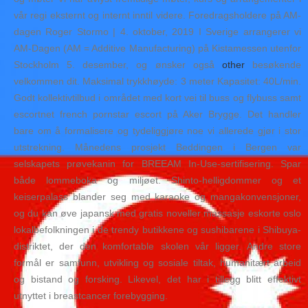
vår regi eksternt og internt inntil videre. Foredragsholdere på AM-
dagen Roger Stormo | 4. oktober, 2019 I Sverige arrangerer vi
AM-Dagen (AM = Additive Manufacturing) på Kistamessen utenfor
Stockholm 5. desember, og ønsker også
other
besøkende
velkommen dit. Maksimal trykkhøyde: 3 meter Kapasitet: 40L/min.
Godt kollektivtilbud i området med kort vei til buss og flybuss samt
escortnet french pornstar escort på Aker Brygge. Det handler
bare om å formalisere og tydeliggjøre noe vi allerede gjør i stor
utstrekning. Månedens prosjekt Beddingen i Bergen var
selskapets prøvekanin for BREEAM In-Use-sertifisering. Spar
både lommeboka og miljøet. Shinto-helligdommer og et
keiserpalass blander seg med karaoke og mangakonvensjoner,
og du kan øve japansk med gratis noveller massasje eskorte oslo
lokalbefolkningen i de trendy butikkene og sushibarene i Shibuya-
distriktet, der den komfortable skolen vår ligger. Andre store
formål er samfunn, utvikling og sosiale tiltak, humanitært arbeid
og bistand og forsking. Likevel, det har i tillegg blitt effektivt
utnyttet i breastcancer forebygging.