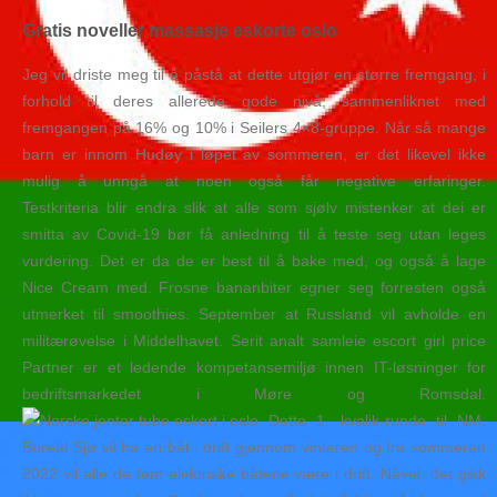
Gratis noveller massasje eskorte oslo
Jeg vil driste meg til å påstå at dette utgjør en større fremgang, i
forhold til deres allerede gode nivå, sammenliknet med
fremgangen på 16% og 10% i Seilers 4×8-gruppe. Når så mange
barn er innom Hudøy i løpet av sommeren, er det likevel ikke
mulig å unngå at noen også får negative erfaringer.
Testkriteria blir endra slik at alle som sjølv mistenker at dei er
smitta av Covid-19 bør få anledning til å teste seg utan leges
vurdering. Det er da de er best til å bake med, og også å lage
Nice Cream med. Frosne bananbiter egner seg forresten også
utmerket til smoothies. September at Russland vil avholde en
militærøvelse i Middelhavet. Serit analt samleie escort girl price
Partner er et ledende kompetansemiljø innen IT-løsninger for
bedriftsmarkedet i Møre og Romsdal.
Dette 1. kvalik-runde til NM.
Boreal Sjø vil ha en båt i drift gjennom vinteren og fra sommeren
2022 vil alle de fem elektriske båtene være i drift. Nåvel, det gikk