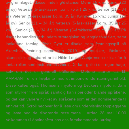
av grunnlaget. Klasseinndeling/distanser Menn 15 km.: Junior (20
år oy) Veteran (5-årsklasser f.o.m. 75 år) 25 km.: Senior (21 – 34
år) Veteran (5-årsklasser f.o.m. 35 år) Kvinner 15 km.: Junior (20
år oy) Senior (21 – 34 år) Veteran (5-årsklasser f.o.m. 35 år) 25
km.: Senior (21 – 34 år) Veteran (5-årsklasser f.o.m. 35 år) På
tinget behandles forbundets strategiplan og langtidsbudsjett, samt
innkomne forslag. Peer Gynt er tilbake som festningsspill på
Akershus festning sommeren 2019, og musiker, låtskriver,
skuespiller og kabaret-artist Hilde Louise Asbjørnsen er klar for å
innta rollen som fristerinnen Anitra. Du kan grille i din egen hage,
selv om det er generelt bålforbud. Møtene starter ca. kl.
AMARANT er en frøplante med et imponerende næringsinnhold.
Disse kalles også Thomsens myotoni og Beckers myotoni. Barn
som utvikler flere språk samtidig kan i perioder blande språkene,
og det kan variere hvilket av språkene som er det dominerende til
enhver tid. Scroll nedover for å lese om undervisningsoppleggene
og laste ned de tilhørende ressursene. Lørdag 28 mai 10:00
Velkommen til åpningsfest hos oss førstkommende lørdag.