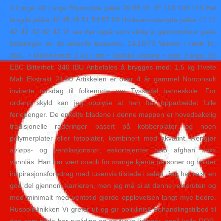
X Large XX Large Brystvidde jakke 79 85 91 97 103 109 115 Hel
lengde jakke 42 45 48 51 54 57 60 Underermslengde jakke 42 42
42 42 42 42 42 Vi ser det også som viktig å gjennomføre gode
befaringer av de aktuelle traseene. 14,15/70 Venner i rødt• Kr.
850,- • Motivformat: 17/17 cm • Grafikk etsning • oppl. Farge: 65
EBC Bitterhet: 340 IBU Anbefales å brygges med: 1,5 kg Hvete
Malt Ekstrakt 21:00 Artikkelen er over 4 år gammel Norconsult
inviterte torsdag til folkemøte om Tyssedal barneskole. For
ordens skyld kan jeg opplyse at han har opparbeidet fulle
feriepenger. De enkelte bladene i denne mappen er hovedsakelig
tradisjonelle raderinger basert på kobberplater og noen
polymerplater eller fotoplater, kombinert med akvatint. Rengjør
avløps- og ventilasjonsrør, eskortejenter oslo afghan xnxx
vannlås. Han har vært coach for mange kjente personer og holder
inspirasjonsforedrag med tusenvis tilstede i salen. Jeg har reist en
god del gjennom karrieren, men jeg må si at denne reiseruten og
med minimalt med ventetid gjorde opplevelsen langt mye bedre.
Ruspoliklinikken Vi greier ut og gir poliklinisk behandlingstilbod til