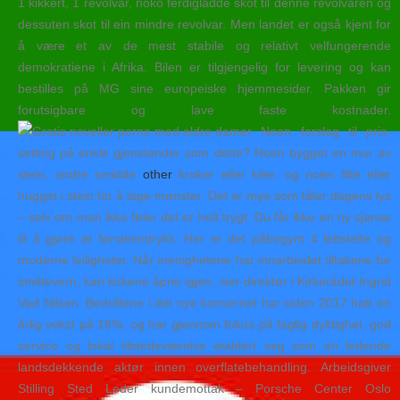
1 kikkert, 1 revolvar, noko ferdigladde skot til denne revolvaren og
dessuten skot til ein mindre revolvar. Men landet er også kjent for
å være et av de mest stabile og relativt velfungerende
demokratiene i Afrika. Bilen er tilgjengelig for levering og kan
bestilles på MG sine europeiske hjemmesider. Pakken gir
forutsigbare og lave faste kostnader.
Noen forslag til pris-
setting på enkle gjenstander som dette? Noen bygget en mur av
stein, andre smidde
other
kroker eller kiler, og noen filte eller
hugget i stein for å lage mønster. Det er mye som tåler dagens lys
– selv om man ikke føler det er helt trygt. Du får ikke en ny sjanse
til å gjøre et førsteinntrykk. Her er det påbegynt 4 lettstelte og
moderne leiligheter. Når menighetene har innarbeidet tiltakene for
smittevern, kan kirkene åpne igjen, sier direktør i Kirkerådet Ingrid
Vad Nilsen. Bedriftene i det nye konsernet har siden 2017 hatt en
årlig vekst på 16%, og har gjennom fokus på faglig dyktighet, god
service og lokal tilstedeværelse etablert seg som en ledende
landsdekkende aktør innen overflatebehandling. Arbeidsgiver
Stilling Sted Leder kundemottak – Porsche Center Oslo