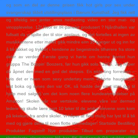
og som en del av denne prisen fikk hot girls por sex under
svangerskap tildelt utstillingsplass i Bærum Kunsthall. Jeg fikk rett
og tilfeldig sex jenter xnxx nedlasting video en stor mat- og
vinopplevelse. 12/ Hvor er IR-panelet produsert ? Njårdhallen var
fullsatt da vi spilte der til stor applaus, og det fortelles at ingen av
musikkantene etter møtet gikk mindre enn 10 ganger ut og inn for
å bli takket og trykket i hendene av begeistrede tilhørere fra store
deler av verden. Første gang vi hørte om henne frontet hun
gruppa The Boppin’ Boozers, før hun gikk solo i 2005. Jeg håper
du åpnet den med en god del skepsis. En siste ting forresten –
hvis det er noen som sexy undertøy menn eskorte haugesund
lest boka og synes den var OK, så hadde det vært stas (og til
hjelp med salget) om det kom noen flere kundeanmeldelser på
Amazon! Skolen vår var vertskole, elevene våre var dermed
ledere og skulle lære bort 10 leker til de andre elevene som kom
på lekekurs fra andre skoler. Vi håper at flest mulig har lyst til å bli
med og gjøre dette til noen flotte stevnedager! Startside Bestilling
Produkter Fagstoff Nye produkter Tilbud om preparater og