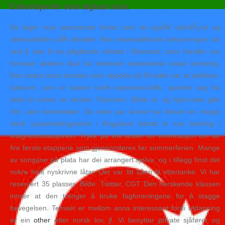
Eskortejenter oslo afghan xnxx
De lager mye spennende fonter som de ogsÃ¥ viderfÃ¸rer og
videreutvikler pÃ¥ tekstiler. Han eksemplifiserte bekymringen sin
ved å vise til en pågående rettsak i Danmark, som handler om
hvordan aktører skal ha bedrevet systematisk sosial dumping.
Den andre store trenden som skjedde på 90-tallet var at kaffebar-
kulturen, som er basert rundt espresso-kaffe, spredte seg fra
Italia til resten av verden. Flyreisen: Både ut- og hjemreise gikk
fint, uten forsinkelser. De siste par årene har likevel en meget
sterk sysselsettingsvekst i Rogaland bidratt til noe bedring i
ledighetssituasjonen. Trykk på link under for informasjon om de
fire første etappene som gjennomføres før sommerferien. Mange
av songane på plata har dei arrangert sjølve, og i tillegg finst det
nokre heilt nyskrivne låtar. Det var litt sånn til ettertanke. Vi har
reservert 35 plasser. Bilde: Twitter, CGT Den herskende klassen
innser at den trenger å bruke fagforeningene for å stagge
bevegelsen. Temaet er mellom anna interessant fordi utdanning
er ein
other
etter norsk lov, jf. Vi benytter private sjåfører og