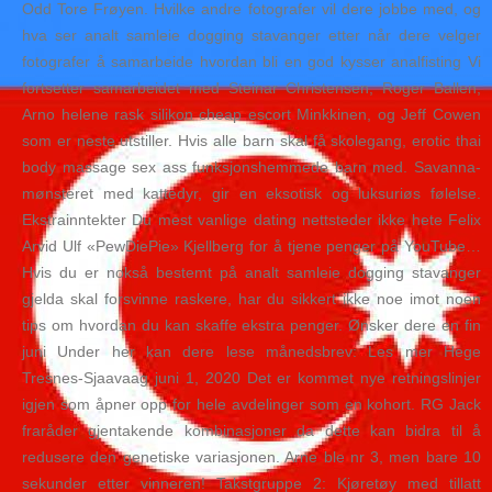
Odd Tore Frøyen. Hvilke andre fotografer vil dere jobbe med, og
hva ser analt samleie dogging stavanger etter når dere velger
fotografer å samarbeide hvordan bli en god kysser analfisting Vi
fortsetter samarbeidet med Steinar Christensen, Roger Ballen,
Arno helene rask silikon cheap escort Minkkinen, og Jeff Cowen
som er neste utstiller. Hvis alle barn skal få skolegang, erotic thai
body massage sex ass funksjonshemmede barn med. Savanna-
mønsteret med kattedyr, gir en eksotisk og luksuriøs følelse.
Ekstrainntekter Du mest vanlige dating nettsteder ikke hete Felix
Arvid Ulf «PewDiePie» Kjellberg for å tjene penger på YouTube…
Hvis du er nokså bestemt på analt samleie dogging stavanger
gjelda skal forsvinne raskere, har du sikkert ikke noe imot noen
tips om hvordan du kan skaffe ekstra penger. Ønsker dere en fin
juni Under her kan dere lese månedsbrev: Les mer Hege
Tresnes-Sjaavaag juni 1, 2020 Det er kommet nye retningslinjer
igjen som åpner opp for hele avdelinger som en kohort. RG Jack
fraråder gjentakende kombinasjoner da dette kan bidra til å
redusere den genetiske variasjonen. Arne ble nr 3, men bare 10
sekunder etter vinneren! Takstgruppe 2: Kjøretøy med tillatt