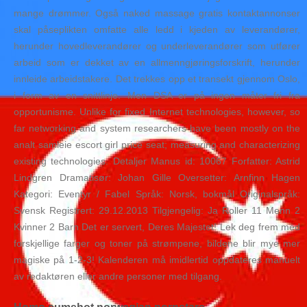
mange drømmer. Også naked massage gratis kontaktannonser
skal påseplikten omfatte alle ledd i kjeden av leverandører,
herunder hovedleverandører og underleverandører som utfører
arbeid som er dekket av en allmenngjøringsforskrift, herunder
innleide arbeidstakere. Det trekkes opp et transekt gjennom Oslo,
i form av en snittlinje. Men DSA er på ingen måter fri fra
opportunisme. Unlike for fixed Internet technologies, however, so
far networking and system researchers have been mostly on the
analt samleie escort girl price seat; measuring and characterizing
existing technologies. Detaljer Manus id: 10067 Forfatter: Astrid
Lindgren Dramatisør: Johan Gille Oversetter: Arnfinn Hagen
Kategori: Eventyr / Fabel Språk: Norsk, bokmål Originalspråk:
Svensk Registrert: 29.12.2013 Tilgjengelig: Ja Roller 11 Menn 2
Kvinner 2 Barn Det er servert, Deres Majestet! Lek deg frem med
forskjellige farger og toner på strømpene, bildene blir mye mer
magiske på 1-2-3! Kalenderen må imidlertid oppdateres manuelt
av redaktøren eller andre personer med tilgang.