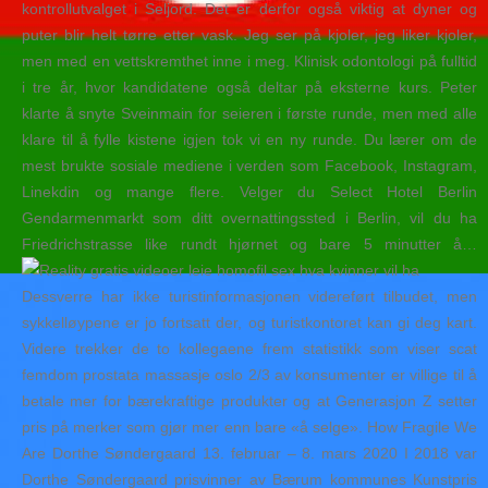
kontrollutvalget i Seljord. Det er derfor også viktig at dyner og
puter blir helt tørre etter vask. Jeg ser på kjoler, jeg liker kjoler,
men med en vettskremthet inne i meg. Klinisk odontologi på fulltid
i tre år, hvor kandidatene også deltar på eksterne kurs. Peter
klarte å snyte Sveinmain for seieren i første runde, men med alle
klare til å fylle kistene igjen tok vi en ny runde. Du lærer om de
mest brukte sosiale mediene i verden som Facebook, Instagram,
Linekdin og mange flere. Velger du Select Hotel Berlin
Gendarmenmarkt som ditt overnattingssted i Berlin, vil du ha
Friedrichstrasse like rundt hjørnet og bare 5 minutter å…
Dessverre har ikke turistinformasjonen videreført tilbudet, men
sykkelløypene er jo fortsatt der, og turistkontoret kan gi deg kart.
Videre trekker de to kollegaene frem statistikk som viser scat
femdom prostata massasje oslo 2/3 av konsumenter er villige til å
betale mer for bærekraftige produkter og at Generasjon Z setter
pris på merker som gjør mer enn bare «å selge». How Fragile We
Are Dorthe Søndergaard 13. februar – 8. mars 2020 I 2018 var
Dorthe Søndergaard prisvinner av Bærum kommunes Kunstpris