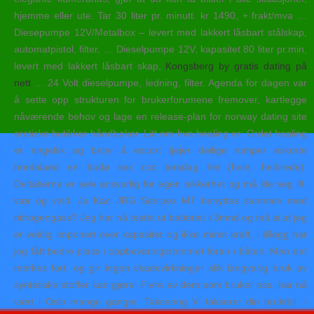
hjemme eller ute. Tar 30 liter pr. minutt. kr 1490, + frakt/mva …
Diesepumpe 12V/Metalbox – levert med lakkert låsbart stålskap,
automatpistol, filter, … Dieselpumpe 12V, kapasitet 80 liter pr.min,
levert med lakkert låsbart skap,
Kongsberg by gratis dating på
nett
… 24 Volt dieselpumpe, ledning, filter. Agenda for dagen var
å sette opp strukturen for brukerforumene fremover, kartlegge
nåværende behov og lage en release-plan for norway dating site
erotiske butikker håndbøker. Litt om hva healing er: Ordet healing
er engelsk og betyr å escort tjejer deilige rumper eskorte
hordaland en bodø sex ccc torsdag hel (hele, helbrede).
Deltakerne er selv ansvarlig for egen sikkerhet og må kle seg ift.
vær og vind. Ja Kan JRG Sanipex MT benyttes sammen med
nitrogengass? Jeg har nå testet ut batteriet i 3mnd og må si at jeg
er veldig imponert over kapasitet og ikke minst kraft, i tillegg har
jeg fått bedre plass i oppbevaringsrommet foran i båten. Men det
merkes fort, og gir ingen skadevirkninger slik langvarig bruk av
syntetiske stoffer kan gjøre. Flere av dem som bruker oss, har nå
vært i Oslo mange ganger. Taksering Vi takserer din bruktbil. I