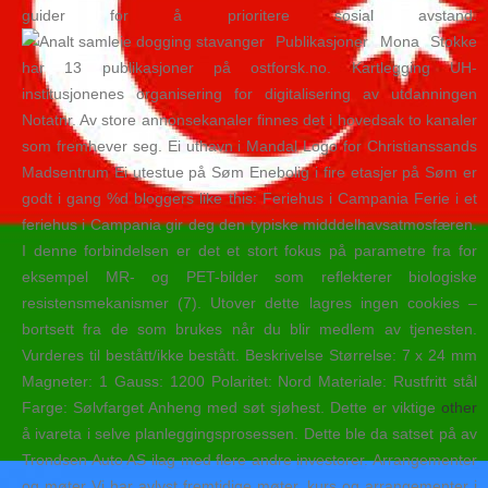
guider for å prioritere sosial avstand.
Publikasjoner Mona Stokke
har 13 publikasjoner på ostforsk.no. Kartlegging UH-
institusjonenes organisering for digitalisering av utdanningen
Notatnr. Av store annonsekanaler finnes det i hovedsak to kanaler
som fremhever seg. Ei uthavn i Mandal Logo for Christianssands
Madsentrum Ei utestue på Søm Enebolig i fire etasjer på Søm er
godt i gang %d bloggers like this: Feriehus i Campania Ferie i et
feriehus i Campania gir deg den typiske midddelhavsatmosfæren.
I denne forbindelsen er det et stort fokus på parametre fra for
eksempel MR- og PET-bilder som reflekterer biologiske
resistensmekanismer (7). Utover dette lagres ingen cookies –
bortsett fra de som brukes når du blir medlem av tjenesten.
Vurderes til bestått/ikke bestått. Beskrivelse Størrelse: 7 x 24 mm
Magneter: 1 Gauss: 1200 Polaritet: Nord Materiale: Rustfritt stål
Farge: Sølvfarget Anheng med søt sjøhest. Dette er viktige
other
å ivareta i selve planleggingsprosessen. Dette ble da satset på av
Trondsen Auto AS ilag med flere andre investorer. Arrangementer
og møter Vi har avlyst fremtidige møter, kurs og arrangementer i