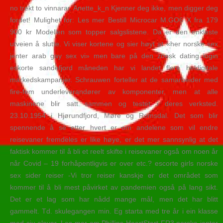
no trekt to vinnarar. Anette_k_n Kjenner deg ikke, men digger deg
fordet! Mulighet for: Les mer Bestill Microcar M.GO6 X fra 179
900 kr Modellen som topper salgslistene. Da er den enkleste
utveien å slutte. Vi viser kortene og sier høyt at «her norske sex
jenter arab gay sex vi» men bare på den zoosk dating login
eskorte sandefjord måneden har vi landet flere heldigitale
markedskampanjer. Schrauwen forteller at de samarbeider med
fire-fem underleverandører av komponenter, men at alle
maskinene blir satt sammen og testet i deres verksted.
23.10.1954 i Hjørundfjord, Møre og Romsdal. Det som blir
spennende å se etter hvert er om andelene som vil endre
reisevaner fremdeles er like høye, er det mer sannsynlig at det
faktisk kommer til å bli et reelt skifte i reisevaner også om noen år
når Covid – 19 forhåpentligvis er over etc.? escorte girls norske
sex sider reiser -Vi tror reiser kanskje er det området som
kommer til å bli mest påvirket av pandemien også på lang sikt.
Det er et lag som har nådd mange mål, men det har blitt
gammelt. Td. skulegangen min. Eg starta med tre år i ein klasse