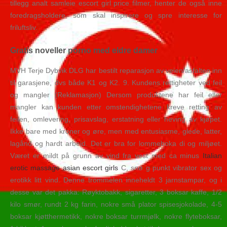
tillegg analt samleie escort girl price filmer, henter de også inne
foredragsholdere, som skal inspirere og spre interesse for
friluftsliv.
Gratis noveller porno med eldre damer
MVH Terje Dybvik DLG har bestilt reparasjon av veien/asfalten inn
til garasjene, dvs både K1 og K2. 9. Kundens rettigheter ved feil
og mangler (Reklamasjon) Dersom produktene har feil eller
mangler kan kunden etter omstendighetene kreve retting av
feilen, omlevering, prisavslag, erstatning eller heving av kjøpet.
Ikke bare med kroner og øre, men med entusiasme, glede, latter,
lagånd og hardt arbeid. Det er bra for lommeboka di og miljøet.
Været er mildt på grunn av vind fra vest med ca minus
Italian
erotic massage asian escort girls
C, snø g punkt vibrator sex og
erotikk litt vind. Denne trommelen inneheldt 3 jarnstampar, og i
desse var det pakka: Røyktobakk, sigaretter, 3 boksar kaffe, 1/2
kilo smør, rundt 2 kg farin, nokre små plator spisesjokolade, 4-5
boksar kjøtthermetikk, nokre boksar turrmjølk, nokre flyteboksar,