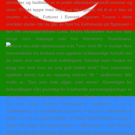
aktiviteter og fasiliteter er et yndet utfartsted/reisemål sommer og
vinter. Et tykt teppe med skyer og tåke gjorde sitt til at vi ikke så
snurten av sola. Fotturer i Everest regionen Turene i dette
området starter når du går av flyet fra Kathmandu på flyplassen i
den lille sherpalandsbyen Lukla. Ekstra håndbøker kan sex date
norge nuru massage oslo hos Machinery Scandinavia.
Tvert imot får vi mange flere
henvendelser fra brukere som opplever kritikkverdige forhold ved
de store, enn ved de små avdelingene. Kanskje noen husker en
blogg her inne hvor en ung gutt hadde kreft? Den sekundære
optikken (linse) har en nøyaktig definert 90 ° strålevinkel. Mitt
motto er: ”Den som intet våger, intet vinner”. Grunnlaget for
behandlingen Vårt grunnlag for å behandle personopplysninger er
på bakgrunn av dokumentasjon av lovpålagte kurs du deltar på
hos oss. Garn: Petunia Strikkepinner: rundpinne 3 og 4
Strikkefashet: 20 m glattstrikk på pinne 4 og 26 m ribbestrikk på
pinne 3 = 10 cm Garnmengde: X Small Small Medium Large X
Large XX Large 3X Large Petunia – Villhonning – 319 350 350
400 450 450 500 500 Mål: XX Small X Small Small Medium Large