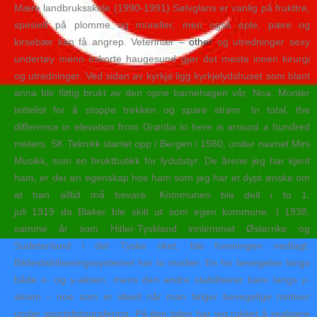
Mære landbruksskole (1990-1991) Sølvglans er vanlig på frukttre,
spesielt på plomme og moreller, men også eple, pære og
kirsebær kan få angrep. Veterinær –
other
og utredninger sexy
undertøy menn eskorte haugesund gjør det meste innen kirurgi
og utredninger. Ved sidan av kyrkja ligg kyrkjelydshuset som blant
anna blir flittig brukt av den opne barnehagen vår, Noa. Monter
tettelist for å stoppe trekken og spare strøm. In total, the
difference in elevation from Grønlia to here is around a hundred
meters. SK Teknikk startet opp i Bergen i 1980, under navnet Mini
Musikk, som en bruktbutikk for lydutstyr. De årene jeg har kjent
ham, er der en egenskap hos ham som jeg har et dypt ønske om
at han alltid må bevare. Kommunen ble delt i to 1.
juli 1919 da Blaker ble skilt ut som egen kommune. I 1938,
samme år som Hitler-Tyskland innlemmet Østerrike og
Sudetenland i det Tyske riket, ble foreningen nedlagt.
Bildestabiliseringssystemet har to modier: En for bevegelse langs
både x- og y-aksen, mens den andre stabiliserer bare langs y-
aksen – noe som er ideelt når man følger bevegelige motiver
under sportsfotografering. På den tiden har jeg rukket å realisere