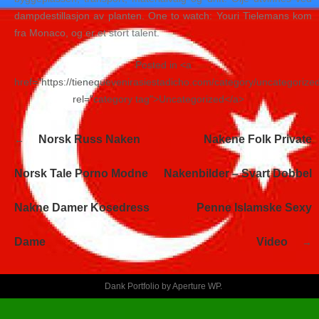
dampdestillasjon av planten. One to watch: Youri Tielemans kom
fra Monaco, og er et stort talent.
Posted in <a
href="https://tienequevenirasiestadicho.com/category/uncategorize
rel="category tag">Uncategorized</a>
Navegación
Norsk Russ Naken
Nakene Folk Private
de
entradas
Norsk Tale Porno Modne
Nakenbilder – Svart Dobbel
Nakne Damer Kosedress
Penne Islamske Sexy
Dame
Video
Dank Portfolio by
Aperture WP
.