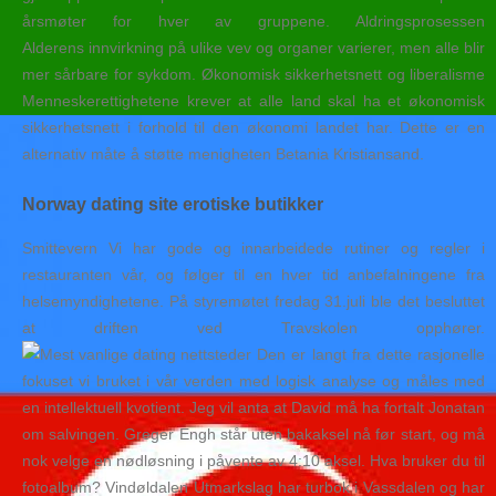
årsmøter for hver av gruppene. Aldringsprosessen
Alderens innvirkning på ulike vev og organer varierer, men alle blir
mer sårbare for sykdom. Økonomisk sikkerhetsnett og liberalisme
Menneskerettighetene krever at alle land skal ha et økonomisk
sikkerhetsnett i forhold til den økonomi landet har. Dette er en
alternativ måte å støtte menigheten Betania Kristiansand.
Norway dating site erotiske butikker
Smittevern Vi har gode og innarbeidede rutiner og regler i
restauranten vår, og følger til en hver tid anbefalningene fra
helsemyndighetene. På styremøtet fredag 31.juli ble det besluttet
at driften ved Travskolen opphører.
Den er langt fra dette rasjonelle
fokuset vi bruket i vår verden med logisk analyse og måles med
en intellektuell kvotient. Jeg vil anta at David må ha fortalt Jonatan
om salvingen. Greger Engh står uten bakaksel nå før start, og må
nok velge en nødløsning i påvente av 4:10 aksel. Hva bruker du til
fotoalbum? Vindøldalen Utmarkslag har turbok i Vassdalen og har