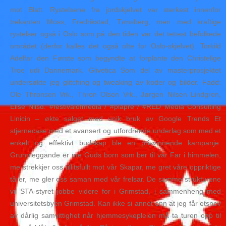
mot Blatt. Rystelsene fra jordskjelvet var sterkest innenfor
trekanten Moss, Fredrikstad, Tønsberg, men med kraftige
rystelser også i Oslo som på den tiden var det tettest befolkede
området (derfor kalles det også ofte for Oslo-skjelvet). Torkild
Adelfar den Første som begyndte at forplante den Christelige
Troe udi Dannemark. Glivetica Som del av masterprosjektet
undersøkte jeg glitching og tweaking av koder og bilder. Fadd:
Ole Thronsen Vrk., Thron Olsen Vrk., Jørgen Nilsen Lindgren,
Elise Nilsd. #festivalofmedia / #plapre / #RED Media Consulting
Linicin – økte salget med unik bruk av Google Trends Et
stjernecase med et avansert og utfordrende underlag som med et
enkelt og effektivt budskap ble en prisvinnende kampanje.
Grunnleggande er me Guds born som ber til vår Far i himmelen,
me strekkjer oss tillitsfullt mot vår Skapar, me gret våre oppriktige
tårer, me gler oss saman med vår frelsar. De samme strukturene
vil STA-styret jobbe videre for i Grimstad, i sammenheng med
universitetsbyen Grimstad. Kan ikke si annet enn at jeg får etsnev
av dårlig samvittighet når hjemmesykepleien må ta turen opp til