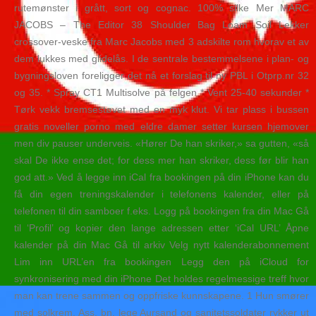
rutemønster i grått, sort og cognac. 100% silke Mer MARC
JACOBS – The Editor 38 Shoulder Bag Loam Soil Lekker
crossover-veske fra Marc Jacobs med 3 adskilte rom hvorav et av
dem lukkes med glidelås. I de sentrale bestemmelsene i plan- og
bygningsloven foreligger det nå et forslag til ny PBL i Otprp.nr 32
og 35. * Spray CT1 Multisolve på felgen * Vent 25-40 sekunder *
Tørk vekk bremsestøvet med en myk klut. Vi tar plass i bussen
gratis noveller porno med eldre damer setter kursen hjemover
men div pauser underveis. «Hører De han skriker,» sa gutten, «så
skal De ikke ense det; for dess mer han skriker, dess før blir han
god att.» Ved å legge inn iCal fra bookingen på din iPhone kan du
få din egen treningskalender i telefonens kalender, eller på
telefonen til din samboer f.eks. Logg på bookingen fra din Mac Gå
til ‘Profil’ og kopier den lange adressen etter ‘iCal URL’ Åpne
kalender på din Mac Gå til arkiv Velg nytt kalenderabonnement
Lim inn URL’en fra bookingen Legg den på iCloud for
synkronisering med din iPhone Det holdes regelmessige treff hvor
man kan trene sammen og oppfriske kunnskapene. 1 Hun smører
med solkrem. Ass. bn. lege Aursand og sanitetssoldater rykker ut