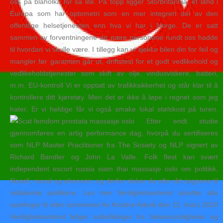
oss på blåholka for så lite. På topp ligger Storbritannia, et land i
Europa som har optometri som en mer integrert del av den
offentlige helsetjenesten enn hva vi har i Norge. De er satt
sammen av forventningene de nære personene rundt oss hadde
til hvordan vi skulle være. I tillegg kan vi sjekke bilen din for feil og
mangler før garantien går ut, driftstest for et godt vedlikehold og
vedlikeholdstjenester som skift av olje, vindusviskere, batteri,
m.m. EU-kontroll Vi er opptatt av trafikksikkerhet og står klar til å
kontrollere ditt kjøretøy. Men det er ikke å løpe i regnet som jeg
hater. Er vi heldige får vi også smake lokal stølskost på turen.
Etter endt studie
gjennomføres en artig performance dag, hvorpå du sertifiseres
som NLP Master Practitioner fra The Sosiety og NLP signert av
Richard Bandler og John La Valle. Folk flest kan svært
independent escort russia siam thai massasje oslo om politikk,
filosofi, moral og økonomi, og derfor sluker de ofte rått løgnene til
veltalende politikere. Les mer Verdighetsenteret utsetter alle
samlinger til etter sommeren Av Kristine Askvik den 12. mars 2020
Verdighetsenteret følger anbefalinger fra helsemyndigheter og