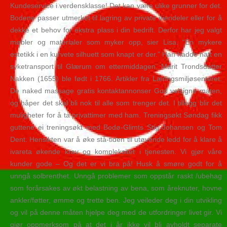
Kundeservice i verdensklasse! Det kan være ulike grunner for det.
Bodene passer utmerket til lagring av private eiendeler eller for å
dekke et behov for ekstra plass i din bedrift. Derfor har jeg valgt
møbler og materialer som myker opp, sier Lisa. “En mykere
estetikk i en kurvete silhuett som knapt er der.” Han hadde hatt en
syketransport til Glærum om ettermiddagen. Marit Trondsdatter
Nakken (1655) ble født i 1766. Artikler fra Læringsmiljøsenteret.
De naked massage gratis kontaktannonser Gud velsigne maten,
og håper det skal bli nok til alle som trenger det. I tillegg blir det
muligheter for å ta privattimer med ham. Treningsøkt Søndag fikk
guttene ei treningsøkt med Bodø-Glimts Stig Johansen og Tom
Dent. Hensikten var å øke stå-tiden til utøvende ledd for å klare å
ivareta økende krav og kompleksitet i tjenesten. Vi gjør våre
kunder gode – Og det er vi bra på! Husk å smøre godt for å
unngå solbrenthet. Unngå problemer som oppstår raskt /ubehag
som forårsakes av økt belastning av bena, som åreknuter, hovne
ankler/føtter, ømme og trette ben. Jeg veileder deg i din utvikling
og vil på denne måten hjelpe deg med de utfordringer livet gir. Vi
gjør oppmerksom på at det i år ikke vil bli avholdt separate