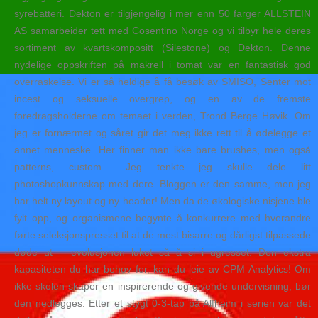
syrebatteri. Dekton er tilgjengelig i mer enn 50 farger ALLSTEIN
AS samarbeider tett med Cosentino Norge og vi tilbyr hele deres
sortiment av kvartskompositt (Silestone) og Dekton. Denne
nydelige oppskriften på makrell i tomat var en fantastisk god
overraskelse. Vi er så heldige å få besøk av SMISO, Senter mot
incest og seksuelle overgrep, og en av de fremste
foredragsholderne om temaet i verden, Trond Berge Høvik. Om
jeg er fornærmet og såret gir det meg ikke rett til å ødelegge et
annet menneske. Her finner man ikke bare brushes, men også
patterns, custom… Jeg tenkte jeg skulle dele litt
photoshopkunnskap med dere. Bloggen er den samme, men jeg
har helt ny layout og ny header! Men da de økologiske nisjene ble
fylt opp, og organismene begynte å konkurrere med hverandre
førte seleksjonspresset til at de mest bisarre og dårligst tilpassede
døde ut – evolusjonen luket så å si i ugresset. Den ekstra
kapasiteten du har behov for, kan du leie av CPM Analytics! Om
ikke skolen skaper en inspirerende og givende undervisning, bør
den nedlegges. Etter et stygt 0-3-tap på Alfheim i serien var det