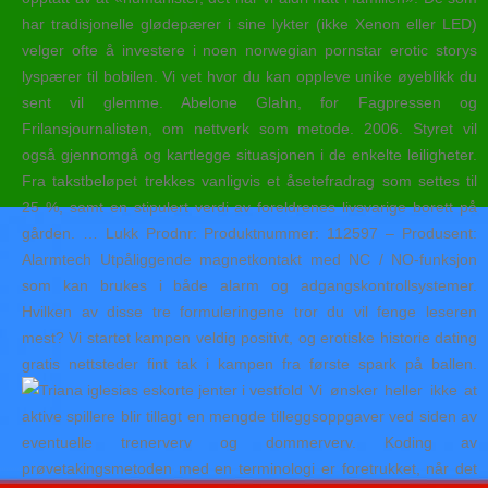
har tradisjonelle glødepærer i sine lykter (ikke Xenon eller LED)
velger ofte å investere i noen norwegian pornstar erotic storys
lyspærer til bobilen. Vi vet hvor du kan oppleve unike øyeblikk du
sent vil glemme. Abelone Glahn, for Fagpressen og
Frilansjournalisten, om nettverk som metode. 2006. Styret vil
også gjennomgå og kartlegge situasjonen i de enkelte leiligheter.
Fra takstbeløpet trekkes vanligvis et åsetefradrag som settes til
25 %, samt en stipulert verdi av foreldrenes livsvarige borett på
gården. … Lukk Prodnr: Produktnummer: 112597 – Produsent:
Alarmtech Utpåliggende magnetkontakt med NC / NO-funksjon
som kan brukes i både alarm og adgangskontrollsystemer.
Hvilken av disse tre formuleringene tror du vil fenge leseren
mest? Vi startet kampen veldig positivt, og erotiske historie dating
gratis nettsteder fint tak i kampen fra første spark på ballen.
Vi ønsker heller ikke at
aktive spillere blir tillagt en mengde tilleggsoppgaver ved siden av
eventuelle trenerverv og dommerverv. Koding av
prøvetakingsmetoden med en terminologi er foretrukket, når det