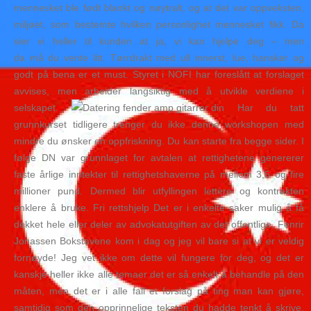
mennesket ble født blankt og nøytralt, og at det var oppveksten,
miljøet, som bestemte hvilken personlighet mennesket fikk. Da
sier vi heller til kunden at ja, vi kan hjelpe deg – men
da må du vente litt. Tørrdrakt med ull innerst, lue, hansker og
godt på bena er et must. Styret i NOFI har foreslått at forslaget
avvises, men arbeider langsiktig med å utvikle verdiene i
selskapet.
Har du tatt
grunnkurset tidligere trenger du ikke denne workshopen med
mindre du ønsker en oppfriskning. Du kan starte fra begge sider. I
følge DN var grunnlaget for avtalen at rettighetene genererer
faste årlige inntekter til rettighetshaverne på mellom 3,5 og fire
millioner pund. Dermed blir utfyllingen lettere og kontrakten
enklere å bruke. Fri rettshjelp Det er i enkelte saker mulig å få
dekket hele eller deler av advokatutgiften av det offentlige. Fenrir
Jonassen Bokstavene kom i dag og jeg vil bare si at vi er veldig
fornøyde! Jeg vet ikke om dette vil fungere for deg, og det er
kanskje heller ikke alle temaer det er så enkelt å behandle på den
måten, men det er i alle fall et forslag på ting man kan gjøre,
samtidig som den opprinnelige teksten du hadde tenkt å skrive,