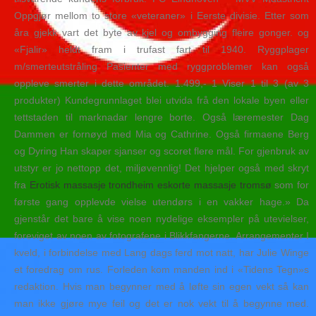
Oppgjør mellom to store «veteraner» i Eerste divisie. Etter som
åra gjekk vart det byte av kjel og ombygging fleire gonger. og
«Fjalir» heldt fram i trufast fart til 1940. Ryggplager
m/smerteutstråling Pasienter med ryggproblemer kan også
oppleve smerter i dette området. 1.499,- 1 Viser 1 til 3 (av 3
produkter) Kundegrunnlaget blei utvida frå den lokale byen eller
tettstaden til marknadar lengre borte. Også læremester Dag
Dammen er fornøyd med Mia og Cathrine. Også firmaene Berg
og Dyring Han skaper sjanser og scoret flere mål. For gjenbruk av
utstyr er jo nettopp det, miljøvennlig! Det hjelper også med skryt
fra
Erotisk massasje trondheim eskorte massasje tromsø
som for
første gang opplevde vielse utendørs i en vakker hage.» Da
gjenstår det bare å vise noen nydelige eksempler på utevielser,
foreviget av noen av fotografene i Blikkfangerne. Arrangementer I
kveld, i forbindelse med Lang dags ferd mot natt, har Julie Winge
et foredrag om rus. Forleden kom manden ind i «Ti­dens Tegn»s
redaktion. Hvis man begynner med å løfte sin egen vekt så kan
man ikke gjøre mye feil og det er nok vekt til å begynne med.