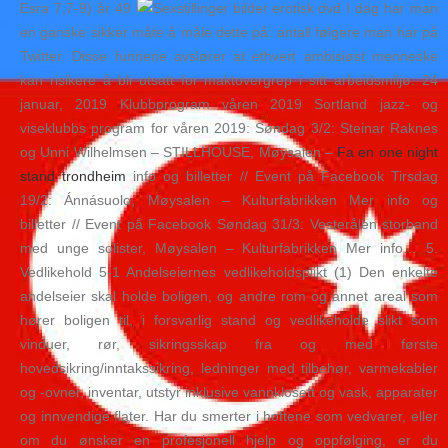
Esra 7,7-9) år 49
I dag har man
en ganske sikker måte å måle dette på: antall følgere man har på
Twitter. Disse funnene avslører at ethvert ambisiøst menneske
kan risikere å bli utsatt for maktovergrep i sitt arbeidsmiljø. 24
januar, 2019 Klubbprogram våren 2019 Sortland jazz- og
viseklubbs program for våren 2019: Søndag 3/2: Steinar Raknes
og Unni Wilhelmsen – STILLHOUSE, Møysalen –
Fa en one night
stand trondheim
info og billetter // Event på Facebook Tirsdag
19/2: Ánnásuolo, Møysalen – Kulturfabrikken Mer info og
billetter // Event på Facebook Søndag 31/3: Vesterålen storband
med unge solister, Møysalen – Kulturfabrikken Mer info… 5.
Vedlikehold 5-1 Andelseiernes vedlikeholdsplikt (1) Den enkelte
andelseier skal holde boligen, og andre rom og annet areal som
hører boligen til, i forsvarlig stand og vedlikeholde slikt som
vinduer, rør, sikringsskap fra og med første
hovedsikring/inntakssikring, ledninger med tilbehør, varmekabler
og -ovner, inventar, utstyr inklusive vannklosett og vask, apparater
og innvendige flater. Har du smerter i hoftene som vedvarer, eller
om du ønsker en profesjonell hjelp og oppfølging, er du