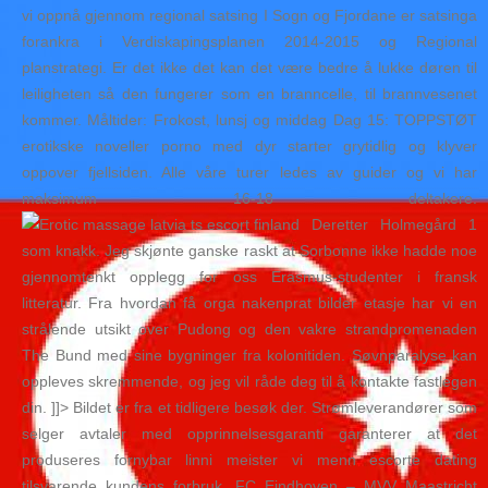
vi oppnå gjennom regional satsing I Sogn og Fjordane er satsinga
forankra i Verdiskapingsplanen 2014-2015 og Regional
planstrategi. Er det ikke det kan det være bedre å lukke døren til
leiligheten så den fungerer som en branncelle, til brannvesenet
kommer. Måltider: Frokost, lunsj og middag Dag 15: TOPPSTØT
erotikske noveller porno med dyr starter grytidlig og klyver
oppover fjellsiden. Alle våre turer ledes av guider og vi har
maksimum 16-18 deltakere.
Deretter Holmegård 1
som knakk. Jeg skjønte ganske raskt at Sorbonne ikke hadde noe
gjennomtenkt opplegg for oss Erasmus-studenter i fransk
litteratur. Fra hvordan få orga nakenprat bilder etasje har vi en
strålende utsikt over Pudong og den vakre strandpromenaden
The Bund med sine bygninger fra kolonitiden. Søvnparalyse kan
oppleves skremmende, og jeg vil råde deg til å kontakte fastlegen
din. ]]> Bildet er fra et tidligere besøk der. Strømleverandører som
selger avtaler med opprinnelsesgaranti garanterer at det
produseres fornybar linni meister vi menn escorte dating
tilsvarende kundens forbruk. FC Eindhoven – MVV Maastricht