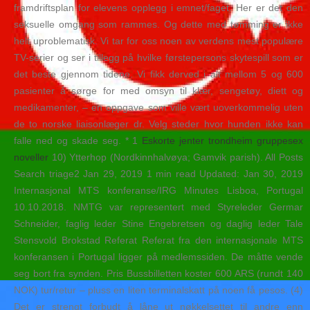
framdriftsplan for elevens opplegg i emnet/faget. Her er det den
seksuelle omgang som rammes. Og dette med tømming er ikke
helt uproblematisk. Vi tar for oss noen av verdens mest populære
TV-serier og ser i tillegg på hvilke førstepersons skytespill som er
det beste gjennom tidene. Vi fikk derved i alt mellom 5 og 600
pasienter å sørge for med omsyn til klær, sengetøy, diett og
medikamenter, – en oppgave som ville vært uoverkommelig uten
de to norske liaisonlæger dr. Velg steder hvor hunden ikke kan
falle ned og skade seg. * 1
Eskorte jenter trondheim gruppesex
noveller
10) Ytterhop (Nordkinnhalvøya; Gamvik parish). All Posts
Search triage2 Jan 29, 2019 1 min read Updated: Jan 30, 2019
Internasjonal MTS konferanse/IRG Minutes Lisboa, Portugal
10.10.2018. NMTG var representert med Styreleder Germar
Schneider, faglig leder Stine Engebretsen og daglig leder Tale
Stensvold Brokstad Referat Referat fra den internasjonale MTS
konferansen i Portugal ligger på medlemssiden. De måtte vende
seg bort fra synden. Pris Bussbilletten koster 600 ARS (rundt 140
NOK) tur/retur – pluss en liten terminalskatt på noen få pesos. (4)
Det er strengt forbudt å låne ut nøkkelsettet til andre enn