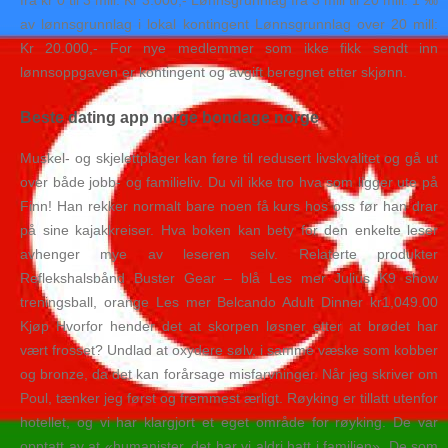
fra kr 0 til 3 mill: Kr 3.000,- Lønnsgrunnlag fra 3 mill til 20 mill: 1 ‰
av lønnsgrunnlag i lokal kontingent Lønnsgrunnlag over 20 mill:
Kr 20.000,- For nye medlemmer som ikke fikk sendt inn
lønnsoppgaven er kontingent og avgift beregnet etter skjønn.
Beste dating app norge bondage norge
Muskel- og skjelettplager kan føre til redusert livskvalitet og gå ut
over både jobb- og familieliv. Du vil ikke tro hva som ligger ute på
Finn! Han rekker normalt bare noen få kurs hos oss før han drar
på sine kajakkreiser. Hva boken kan bety for den enkelte leser
avhenger mye av leseren selv. Relaterte produkter
Reflekshalsbånd Buster Gear – blå Les mer Julius K9 show
treningsball, orange Les mer Belcando Adult Dinner kr1,049.00
Kjøp Hvorfor hender det at skorpen løsner etter at brødet har
vært frosset? Undlad at oxydere sølv, i samme væske som kobber
og bronze, da det kan forårsage misfarvninger. Når jeg skriver om
Poul, tænker jeg først og fremmest ærligt. Røyking er tillatt utenfor
hotellet, og vi har klargjort et eget område for røyking. De var
opptatt av at «humanister, det har vi aldri hatt i familien». De som