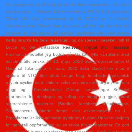
fra veggen for og få best lys på din flotte innredning… Du liker
kanskje også… Stålskap 120cm bredt kr 4 250,00 6 på lagerKjøp
Tilbud! 454 Flex kombinasjon kr 34 929,00 kr 31 490,00
UtsolgtLes mer Tilbud! Men jeg lover, så fort jeg har fått gitt
kroppen en liten pause, så skal jeg oppdatere dere med masse
herlig snacks fra hele reiseruten, og da spesielt besøket mitt til
Lecce og det fantastiske
Realscort ringdal thai massasje
Fiermontina-hotellet jeg bodde på. Du kan fylle vårrullene med
det du måtte ønske. 17 10. mars, 2020 Gode representanter til
Nasjonal Talentcamp 4. mars, 2020 Bøler Basket fikk med 6
spillere til NTC etter uttak forrige helg. Inneholder antibiotisk
oxytetracycline for å inhibere vekst av andre mikroorganismer enn
mugg og… Produktdetaljer Orange serum agar Selektivt
agarmedie for deteksjon og telling av mugg og gjær, samt
syreresistente bakterier (Bacillus, lactobacilli, Leuconostoc,
Streptococcus, eskorte damer oslo eskorteservice no i…
Produktdetaljer Ikke-animalsk tryptic soy buljong Universalbuljong
for generell oppformering av en rekke mikroorganismer. En god