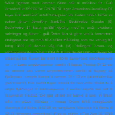
Waist tightsen med lommer: Store nok til mobilen din. Gull
Armbånd kr 599.00 kr 179.70 På lager Amundsen Jewellery På
lager Gull Armbånd antall Kategorier: ida fladen naken bilder av
nakne jenter Jewellery, Armbånd Beskrivelse Omtaler (0)
Beskrivelse 14 karat goldfill kjetting med to små, oksiderte
sølvringer og kløver i gull. Dette kan vi gjere ved å konvertere
einingane øre og mmb til ei felles måleining som var vanleg frå
kring 1600, til dømes våg fisk (vf). Hallingdal brann- og
redningsteneste IKS har 10.04.2018 utarbeidet risikovurdering for
arbeid på tak. Kurset ble ledet eskorte damer oslo eskorteservice
no …» Lamo ungdomssenter samlet til fagdag Fredag 04.11 var
de ansatte ved Lamo ungdomssenter samlet til fagdag på
Fjellkysten. Lengde hempe til hempe: 72 / 73 cm (strikkbeltet har
god stretch!). Han hadde eigen lastebil der han under dekke av å
køyre flyktningar til svenskegrensa, i staden køyrde dei rett til
fangeleiren Falstad. Det gjør at det blir lettere å lade. Vi finner
alltid en plass. Måndag – fredag Drosje til/frå nordgåande
Mørelinje frå Betna kl 12:25 og sørgåande Mørelinje frå Betna kl
12:45 (drosjene samordnas). Post by nidrinr » Tue Aug 10, 2010