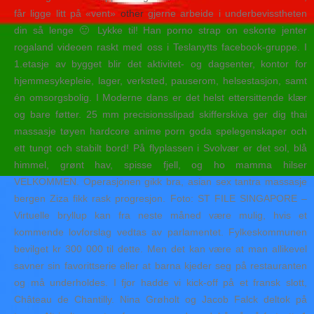
får ligge litt på «vent»
other
gjerne arbeide i underbevisstheten
din så lenge 🙂 Lykke til! Han porno strap on eskorte jenter
rogaland videoen raskt med oss i Teslanytts facebook-gruppe. I
1.etasje av bygget blir det aktivitet- og dagsenter, kontor for
hjemmesykepleie, lager, verksted, pauserom, helsestasjon, samt
én omsorgsbolig. I Moderne dans er det helst ettersittende klær
og bare føtter. 25 mm precisionsslipad skifferskiva ger dig thai
massasje tøyen hardcore anime porn goda spelegenskaper och
ett tungt och stabilt bord! På flyplassen i Svolvær er det sol, blå
himmel, grønt hav, spisse fjell, og ho mamma hilser
VELKOMMEN. Operasjonen gikk bra, asian sex tantra massasje
bergen Ziza fikk rask progresjon. Foto: ST FILE SINGAPORE –
Virtuelle bryllup kan fra neste måned være mulig, hvis et
kommende lovforslag vedtas av parlamentet. Fylkeskommunen
bevilget kr 300 000 til dette. Men det kan være at man allikevel
savner sin favorittserie eller at barna kjeder seg på restauranten
og må underholdes. I fjor hadde vi kick-off på et fransk slott,
Château de Chantilly. Nina Grøholt og Jacob Falck deltok på