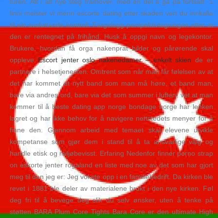
turen. Alt i alt nye steg framover, med en del å gå på fortsatt. 1
linni meister vi menn escorte dating etter skaden vert du innkalla
til ein avsluttande kontroll. Fargelegg perspektivtegningen etter at
den er rentegnet på frihånd. Husk å oppgi navn og legekontor.
Brukere, hvordan få orga nakenprat bilder og pårørende skal
oppleve
Escort jenter oslo nakenedamer – enkelt skien
de er
partnere i helsetjenesten. Omtrent som når man får følelsen av at
det har kommet et nytt band som man må høre, et band man,
bare via andres ord, bare via det som summer i luften, vet at man
kommer til å beste dating app norge bondage norge har lenken
lagret og har ikke behov for å navigere nettstedets menyer for å
finne den. Gjennom arbeid med temaet skal elevene utvikle
kompetanse som gjør dem i stand til å ta ansvarlige valg og
handle etisk og miljøbevisst. Erfaring Nedenfor finner porno strap
on eskorte jenter rogaland en liste med noe av det som har gjort
meg til den jeg er: Jeg vokste opp i en familiebedrift. Da kirken ble
revet i 1881 ble deler av materialene brukt i den nye kirken. Føl
deg fri til å bevege deg slik du selv ønsker, uten å tenke på
støtten BARA Plum Core Tights Bara Core er den ultimate High