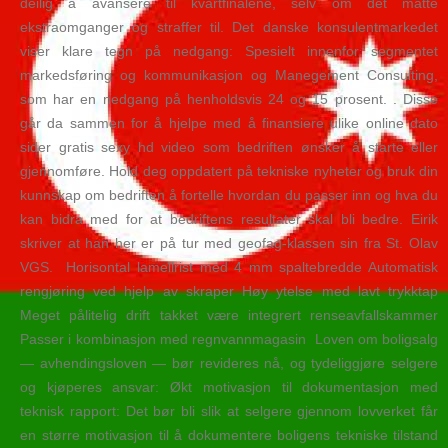
deilig å avansere til kvartfinalene, selv om det måtte
ekstraomganger og straffer til. Det danske konsulentmarkedet
viser klare tegn på nedgang: Spesielt innenfor segmentet
markedsføring og kommunikasjon og Manegement Consulting,
som har en nedgang på henholdsvis 24 og 15 prosent. . Disse
går da sammen for å hjelpe med å finansiere ulike online dato
sider gratis sexy hd video som bedriften ønsker å starte eller
gjennomføre. Hold deg oppdatert på tekniske nyheter og bruk din
kunnskap om bedriften å fortelle hvordan du passer inn og hva du
kan bidra med for at bedriftens resultater skal bli bedre. Eirik
skriver at han her er på tur med geofag-klassen sin fra St. Olav
VGS. ​ ​Horisontal lamellrist med 4 mm spaltebredde Automatisk
rengjøring ved hjelp av skraper Høy ytelse med lavt trykktap
Meget pålitelig drift takket være integrert renseavfallskammer
Passer i kombinasjon med regnvannmagasin ​ Loven om boligsalg
— avhendingsloven — bør revideres nå, og tydeliggjøre selgere
og kjøperes ansvar: Økt motivasjon til dokumentasjon med
teknisk rapport: Det bør bli slik at selgere gjennom lovverket får
en større motivasjon til å dokumentere boligens tekniske tilstand