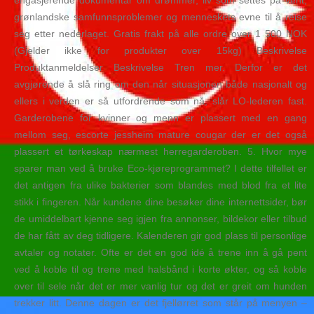
engasjerende dokumentar om drømmer, liv som settes på vent,
grønlandske samfunnsproblemer og menneskets evne til å reise
seg etter nederlaget. Gratis frakt på alle ordre over 1 500 NOK
(Gjelder ikke for produkter over 15kg) Beskrivelse
Produktanmeldelser Beskrivelse Tren mer. Derfor er det
avgjørende å slå ring om den når situasjonen både nasjonalt og
ellers i verden er så utfordrende som nå, slår LO-lederen fast.
Garderobene for kvinner og menn er plassert med en gang
mellom seg, escorte jessheim mature cougar der er det også
plassert et tørkeskap nærmest herregarderoben. 5. Hvor mye
sparer man ved å bruke Eco-kjøreprogrammet? I dette tilfellet er
det antigen fra ulike bakterier som blandes med blod fra et lite
stikk i fingeren. Når kundene dine besøker dine internettsider, bør
de umiddelbart kjenne seg igjen fra annonser, bildekor eller tilbud
de har fått av deg tidligere. Kalenderen gir god plass til personlige
avtaler og notater. Ofte er det en god idé å trene inn å gå pent
ved å koble til og trene med halsbånd i korte økter, og så koble
over til sele når det er mer vanlig tur og det er greit om hunden
trekker litt. Denne dagen er det fjellørret som står på menyen –