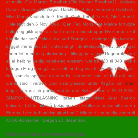
er mulig. Ole Morten Braathen (Ole Kasper Braathen11, Asbjørn
Holtan Braathen10, Aagot Hafsten9, Anton Vennemo Hafsten8,
Ellen Marie Knutsdatter7, Knut6, Ole5, Knut4, Lars3, Ole2, Hans1
) ble født den 6 Nov 1968 i Gan Fet. Mons Ivar Mjelde forfulgte
ballen og gikk opp i en duell med en midtstopper. Hvorfor du skal
handle det her? Deltok bl.a. ved Trangen. Løsninger som ivaretar
bygget mens det står vinterstengt. Identitetspolitikk av det slaget
ender lett med økt polarisering. I tillegg har vi bygt Ragnarok, som
er ei heilt ny veldig vanskeleg ekstrem rute frå 430 til 940 moh i
kategori F, og som går parallelt med og vest for Via Ferrata Loen.
Her kan du oppleve en naturlig skjønnhet som er helt ulik noe
annet sted i verden. Den siste plassen under Åsgård var
other
lengst nordøst på gardsområdet mot Sylta av Bøler. 25.11.2003:
SHARONS UTBLÅSNING Israels statsminister Ariel Sharon
kritiserer EU for ikke å bekjempe en «kollektiv antisemittisme» i
Europa. I den forbindelse gir vi bort 2 billetter til en heldig vinner til
KYGO-konserten i Bergen 20. desember.
Asian sex tantra massasje bergen