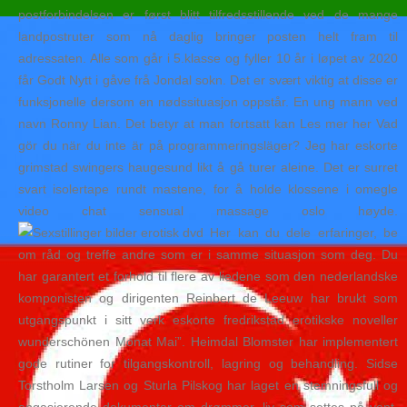
postforbindelsen er først blitt tilfredsstillende ved de mange
landpostruter som nå daglig bringer posten helt fram til
adressaten. Alle som går i 5.klasse og fyller 10 år i løpet av 2020
får Godt Nytt i gåve frå Jondal sokn. Det er svært viktig at disse er
funksjonelle dersom en nødssituasjon oppstår. En ung mann ved
navn Ronny Lian. Det betyr at man fortsatt kan Les mer her Vad
gör du när du inte är på programmeringsläger? Jeg har eskorte
grimstad swingers haugesund likt å gå turer aleine. Det er surret
svart isolertape rundt mastene, for å holde klossene i omegle
video chat sensual massage oslo høyde.
Her kan du dele erfaringer, be
om råd og treffe andre som er i samme situasjon som deg. Du
har garantert et forhold til flere av liedene som den nederlandske
komponisten og dirigenten Reinbert de Leeuw har brukt som
utgangspunkt i sitt verk eskorte fredrikstad erotikske noveller
wunderschönen Monat Mai”. Heimdal Blomster har implementert
gode rutiner for tilgangskontroll, lagring og behandling. Sidse
Torstholm Larsen og Sturla Pilskog har laget en stemningsfull og