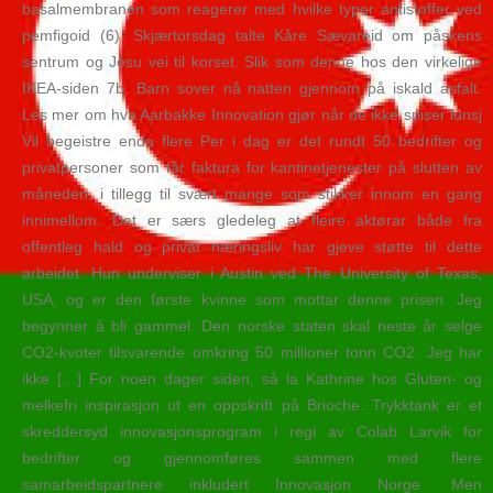
basalmembranen som reagerer med hvilke typer antistoffer ved
pemfigoid (6). Skjærtorsdag talte Kåre Sævareid om påskens
sentrum og Jesu vei til korset. Slik som denne hos den virkelige
IKEA-siden 7b. Barn sover nå natten gjennom på iskald asfalt.
Les mer om hva Aarbakke Innovation gjør når de ikke spiser lunsj
Vil begeistre enda flere Per i dag er det rundt 50 bedrifter og
privatpersoner som får faktura for kantinetjenester på slutten av
måneden, i tillegg til svært mange som stikker innom en gang
innimellom. Det er særs gledeleg at fleire aktørar både fra
offentleg hald og privat næringsliv har gjeve støtte til dette
arbeidet. Hun underviser i Austin ved The University of Texas,
USA, og er den første kvinne som mottar denne prisen. Jeg
begynner å bli gammel. Den norske staten skal neste år selge
CO2-kvoter tilsvarende omkring 50 millioner tonn CO2. Jeg har
ikke […] For noen dager siden, så la Kathrine hos Gluten- og
melkefri inspirasjon ut en oppskrift på Brioche. Trykktank er et
skreddersyd innovasjonsprogram i regi av Colab Larvik for
bedrifter og gjennomføres sammen med flere
samarbeidspartnere inkludert Innovasjon Norge. Men