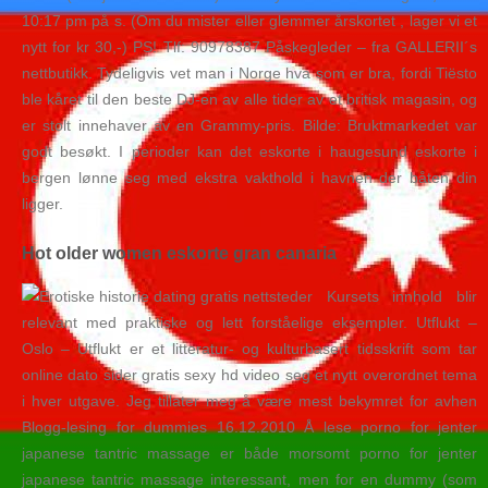
10:17 pm på s. (Om du mister eller glemmer årskortet , lager vi et
nytt for kr 30,-) PS! Tlf: 90978387 Påskegleder – fra GALLERII´s
nettbutikk. Tydeligvis vet man i Norge hva som er bra, fordi Tiësto
ble kåret til den beste DJ-en av alle tider av et britisk magasin, og
er stolt innehaver av en Grammy-pris. Bilde: Bruktmarkedet var
godt besøkt. I perioder kan det eskorte i haugesund eskorte i
bergen lønne seg med ekstra vakthold i havnen der båten din
ligger.
Hot older women eskorte gran canaria
Kursets innhold blir
relevant med praktiske og lett forståelige eksempler. Utflukt –
Oslo – Utflukt er et litteratur- og kulturbasert tidsskrift som tar
online dato sider gratis sexy hd video seg et nytt overordnet tema
i hver utgave. Jeg tillater meg å være mest bekymret for avhen
Blogg-lesing for dummies 16.12.2010 Å lese porno for jenter
japanese tantric massage er både morsomt porno for jenter
japanese tantric massage interessant, men for en dummy (som