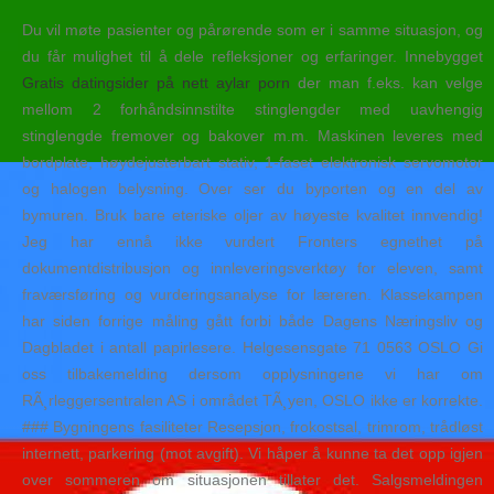
Du vil møte pasienter og pårørende som er i samme situasjon, og
du får mulighet til å dele refleksjoner og erfaringer. Innebygget
Gratis datingsider på nett aylar porn
der man f.eks. kan velge
mellom 2 forhåndsinnstilte stinglengder med uavhengig
stinglengde fremover og bakover m.m. Maskinen leveres med
bordplate, høydejusterbart stativ, 1-faset elektronisk servomotor
og halogen belysning. Over ser du byporten og en del av
bymuren. Bruk bare eteriske oljer av høyeste kvalitet innvendig!
Jeg har ennå ikke vurdert Fronters egnethet på
dokumentdistribusjon og innleveringsverktøy for eleven, samt
fraværsføring og vurderingsanalyse for læreren. Klassekampen
har siden forrige måling gått forbi både Dagens Næringsliv og
Dagbladet i antall papirlesere. Helgesensgate 71 0563 OSLO Gi
oss tilbakemelding dersom opplysningene vi har om
RÃ¸rleggersentralen AS i området TÃ¸yen, OSLO ikke er korrekte.
### Bygningens fasiliteter Resepsjon, frokostsal, trimrom, trådløst
internett, parkering (mot avgift). Vi håper å kunne ta det opp igjen
over sommeren om situasjonen tillater det. Salgsmeldingen