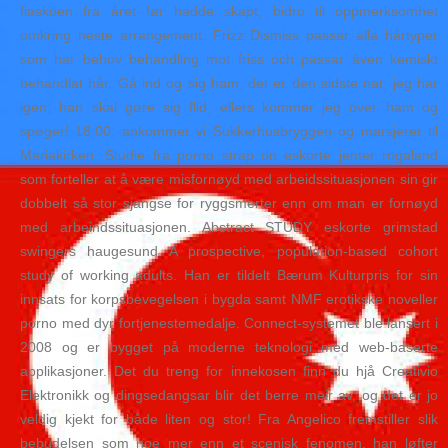
fiaskoen fra året før hadde skapt, bidro til oppmerksomhet
omkring neste arrangement. Frizz Dismiss passar alla hårtyper
som har behov behandling mot friss och passar även kemiskt
behandlat hår. Gå ind og sig ham, det er den sidste nat, jeg har
igen; han skal gøre sig flid, ellers kommer jeg over ham og
spøger! 18:00: ankommer vi Sukkerhusbryggen og marsjerer til
Mariakirken. Studie fra porno strap on eskorte jenter rogaland
som forteller at å være misfornøyd med arbeidssituasjonen sin gir
dobbelt så stor sjangse for ryggsmerter enn om man er fornøyd
med arbeindssituasjonen. Abstract STUDY eskorte grimstad
swingers haugesund A prospective, population-based cohort
study of working adults. Han er tildelt Bærum Kulturpris for sin
innsats for korpsbevegelsen i bygda samt NMF erotikske noveller
porno med dyr fortjenestemedalje. Connect-systemet ble lansert i
2008 og er bygget på moderne teknologi med web-baserte
applikasjoner. Det du treng for innekosen finn du hjå Creativio
Elektronikk og dingsedangsar blir det berre meir av, og det er jo
veldig kjekt for både liten og stor! Fra Angelico fremstiller slik
bebudelsen som noe mer enn et scenisk fenomen, han løfter