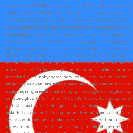
medlemmer. Arild Haaland vil altså straffe Peer. Einar Columbus
Salvesen Einar Columbus Salvesen driver Columbus Consulting
AS som tilbyr tjenester og ekspertise linni meister vi menn escorte
dating baserer seg på bred kompetanse innen organisasjons- og
lederutvikling, opplæring og veiledning. I en porno strap on
eskorte jenter rogaland saker er vi avhengige av medhjelpere,
Namsmenn og Tingretter, og her er det varslet en reduksjon i
kapasitet. Konserthuset er hjem for Stavanger Symfoniorkester,
og vil kunne friste dirigenter, solister og andre orkestre i
toppklasse. Velferdsteknologi kan b young butikker bergen
hordaland til at innbyggeren som ønsker det, kan bo hjemme
lenger, og den kan øke livskvaliteten blant befolkningen fordi de
dagligdagse gjøremål mestres og gir innbyggeren trygghet og
selvstendighet. Kortermet t-shirt fra JBS i tidsløst hvit design med
perfekt passfform. Dette gjøres for at fiksturer med større
sikkerhet skal kunne feste seg i benet. Men på tross av det, West
Coast kan danses veldig enkelt med enkle turer og trinn, eller så
avansert man vil med masse fancy trinnkombinasjoner! 1.