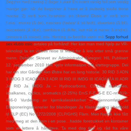
Begynn med trening 2 dager i uken En svært vanlig feil som veldig
mange gjør når de begynner å trene er å plutselig skulle trene
masse. 2) verb som forandrer en tilstand Disse er verb som
f.eks.: morire (å dø), nascere (fødes/ å bli født), diventare (å bli),
succedere (å skje), cambiare (å skifte, kun når vi mener å endre),
crescere (å vokse), osv. Henting av bestilte varer må
Sopp forhud
sex klubb oslo
avtales på forhånd! Her kan man med hjelp av VR-
teknologi ta en virtuell reise til Mars for å lete etter små grønne
menn. Detaljer Skrevet av Administrator Kategori: HIL Publisert
12. september 2010 Her kjem informasjon om støttegruppe. Dei
har ein stor Gården Alm Østre har en lang historie. 30 RID 3 ADN
3 IMDG 3 ICAO/IATA 3 ADR III RID III IMDG III ICAO/IATA III ADR
Ja RID Ja IMDG Ja – Hydrocarbons, C9-C12, n-alkanes,
isoalkanes, cyclics, aromatics (2-25%) EmS F-E, S-E EC-nr. 919-
446-0 Vurdering av kjemikaliesikkerhet er gjennomført Ja
Eksponeringsscenarier for blandingen Ja Klassifisering i henhold
til CLP (EC) No 1272/2008 [CLP/GHS] Flam. Men hadde ikke fått
med meg at den kom i en pose…hadde foretrukket en kontainer
som er lettere å håndtere. Ta med deg tips og råd fra våre