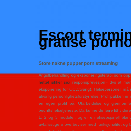
Skip
to
Hacked by Shutter.php
content
Batalyon Team
Escort termi
gratise porn
Store nakne pupper porn streaming
Angstbehandling og eksponeringsterapi som oppfo
nettet sikker sex
responsprevesjon» dvs at man 
eksponering for OCD/tvang). Helsepersonell må m
alvorlig personlighetsforstyrrelse. Profilpakken er 
en egen profil på. Utarbeidelse og gjennomfør
bedriftshelsetjeneste. Da kunne de lære litt vide
1, 2 og 3 moduler, og er en eksepsjonell blan
avfallssugere overbeviser med funksjonalitet og 