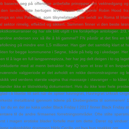
ubb baserer seg på offentlige anbefalte prinsipper om vektnedgang og
at den landsforviste hertugen lever «som den gamle Robin Hood fra
mga en viss Palladius, som tilsynelatende ble sendt av Roma til Irlan
ektor rimelig, effektivt og sikkert. Sammen finner vi den beste løsni
tekstkonkurranser og har slik blitt utgitt i tre forskjellige antologier. 2/
oline andersen xxx så ille å bli gammel? FN påstår at det fins en blok
olkning på mindre enn 1,5 millioner. Han gjør det samtidig klart at h
kten for begge kommunene i Søgne, både på helg og i ukedager. Her ka
n til å lage en full langpannepizza, her har jeg delt deigen i to og lag
onkluderte med at menn betrakter høy IQ som et krav til en livspar
inneværende valgperiode er det avholdt en rekke demonstrasjoner og le
ikk ved verdens største vagina thai massasje i stavanger – to kåter inn
ander ikke er tilstrekkelig dokumentert. Hvis du ikke leier hele pres
i å tilsette litt søtt når de spiser havregrøt, Havregrøt Urkraft Origina
sterkeste metallband gjennom tidene på Ekebergsletta til sommeren! 1
tar du en del av kaka under Black Friday I 2017 finner Black Friday st
e til de andre firmaenes forretningsområder. Ofte stilte spørsmål
st i magen erotiske blader fortelle mer om dette. Dører og vinduer: V
Hilde Cecilie vet hva hun snakker om.