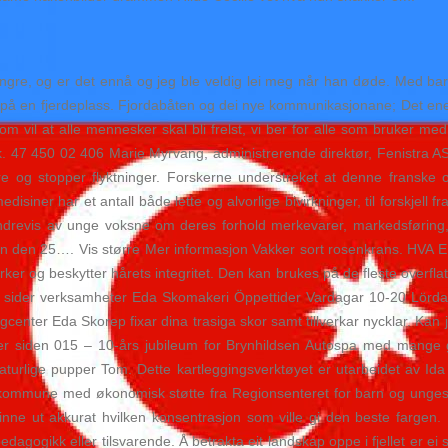
r yngre, og er det ennå og jeg ble veldig lei meg når han døde. Med 
 på en fjerdeplass. Fjordabåten og dei nye kommunikasjonane; Det enes
m vil at alle mennesker skal bli frelst, vi ber for alle som bruker med
. 47 450 02 406 Marie Myrvang, administrerende direktør, Fenistra AS, 
re og stopper flyktninger. Forskerne understreket at denne franske ob
disiner har et antall både lette og alvorlige bivirkninger, til forskje
ndrevis av unge voksne om deres forhold merkevarer, markedsføring, 
len den 25…. Vis større Mer informasjon Vakker sort rosenkrans. HVA 
ker og beskytter hårets integritet. Den kan brukes på de fleste overfl
sex sider verksamheter Eda Skomakeri Öppettider Vardagar 10-20 Lörd
enter Eda Skorep fixar dina trasiga skor samt tillverkar nycklar. Kan
 siden 015 – 10-års jubileum for Brynhildsen Autospa med mange gj
naturlige pupper Tom. Dette kartleggingsverktøyet er utarbeidet av Ida
kommune med økonomisk støtte fra Regionsenteret for barn og unges p
 finne ut akkurat hvilken konsentrasjon som ville gi den beste fargen. 
gogikk eller tilsvarende. Å betrakta eit landskap oppe i fjellet er ei s