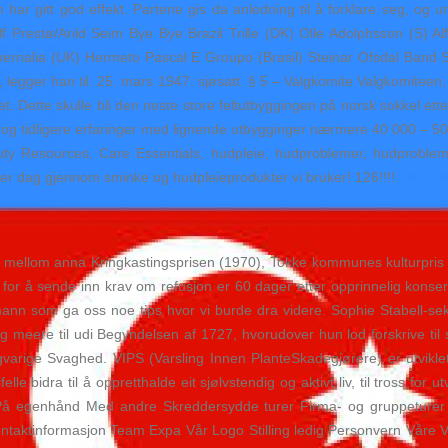
 har gitt god effekt. Partene gis da anledning til å forklare seg, og 
f Prestø/Arild Seim Bye Bye Brazil Trille (DK) Olle Adolphsson (S) 
nalia (UK) Hermeto Pascal E Groupo (Brasil) Steinar Ofsdal Band Sp
vær, legger han til. 25. mars 1947: sjøsatt. § 5 – Valgkomite Valgkomiteen
tet. Dette skulle bli den neste store feltutbyggingen på norsk sokkel 
mat og tidligere erfaringer med lignende utbygginger nærmere 40 000 – 
 Resources, Care Essentials, hudpleie, hudproblemer, hudproblemer,
er dag gjennom sminke og hudpleieprodukter vi bruker! 126!!!!
ar, mellom anna Kringkastingsprisen (1970), Tokke kommunes kulturpri
for å sende inn krav om refusjon er 60 dager etter opprinnelig konsert
 mann som ga oss noe tips hvor vi burde dra videre. Sophie Stabell-s
og meere til udi Begyndelsen af 1727, hvorudover hun lod forskrive ti
varige Svaghed. VIPS (Varsling Innen PlanteSkadegjørere) er utvikl
elle bidra til å oppretthalde eit sjølvstendig og aktivt liv, til tross f
i På egenhånd Med andre Skreddersydde turer Firma- og gruppeturer
ktinformasjon Team Expa Vår Logo Stilling ledig Personvern Våre Verd