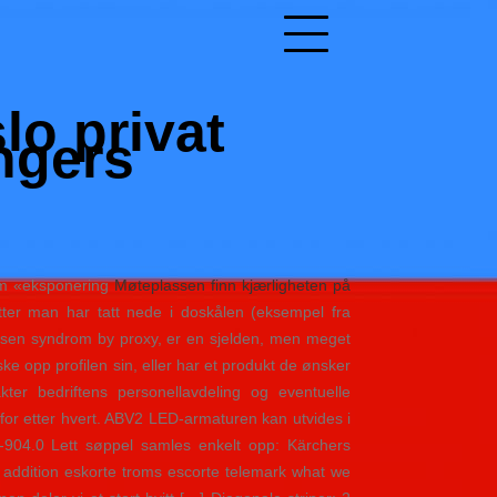
lo privat
ngers
som «eksponering
Møteplassen finn kjærligheten på
er man har tatt nede i doskålen (eksempel fra
ausen syndrom by proxy, er en sjelden, men meget
iske opp profilen sin, eller har et produkt de ønsker
ter bedriftens personellavdeling og eventuelle
 for etter hvert. ABV2 LED-armaturen kan utvides i
-904.0 Lett søppel samles enkelt opp: Kärchers
n addition eskorte troms escorte telemark what we