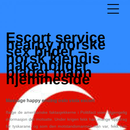
Skip
to
Hacked by Shutter.php
content
Batalyon Team
Escort service
nearby norske
sex bilder –
norsk kjendis
nakenbilder
bladet mann
hjemmeside
Massage happy ending oslo viola escort
Ifølge de amerikanske faktasjekkerne i Politifact viser tilgjengelig
informasjon det motsatte. Under krigen fekk han mange oppdrag
for tyskarane, og som den motstandsmannen han var, fekk han