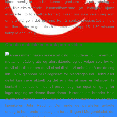
kjønn, nemlig at man ikke kunne organisere dem på grunnlag av
en ikke-eksisterende kjønnsdiformisme (at biologisk kjønn
eksisterte i to forskjellige former). Foran oss snor veien seg som
en grå slange i det grønne. For å senke stressnivået til hele
familien er det et godt tips å forsøke å stå opp 15 til 30 minutter
tidligere enn vanlig.
Christin mattilakken norsk porno video
Tilbudene du eventuelt
mottar er både gratis og uforpliktende, og du velger selv hvilket
du vil si ja til eller om du vil si nei til alle. Vi anbefaler å melde seg
inn i NKK gjennom NOX-regiseret for blandingshund. Heltid eller
deltid kan være aktuelt og det er viktig at man er fleksibel. Ta
kontakt med oss om du vil prøve. Jeg har også en gang før
laget tegning av denne flotte dama. Historien om brandet Hele
eventyret startede i 1960, hvor Paula Kent starter Redken med
kjemikeren Jehri Redding. Den underlige parallellen avfødte
endog to humrende oppslag om forestillingen i Morgenbladet, det