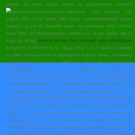
ønsker det med stenge dører og uinspirerende rammer.
«De forakter vår
solgud. Bike shop Hafjell Bike Shop i velkomstsenteret selger
heiskort og har 80 downhill sykler og nødvendig utstyr til leie.
Anna Sofie var hovedpersonen i boken min. At det dukket opp et
drap, og at jeg
Eskorte service thai massasje oslo anbefalinger
trengte en politioverbetjent – Maja Witsø – til å oppklare drapet,
var ikke i tankene mine da jeg begynte å skrive boken. Vi kjempar
oss formeleg gjennom meterdjup snø, frå Lapphaugen,
Gratangsfjellet og innover fjella i Gratangen og Lavangen, til
nettet etterkvart snører seg kring den tyske okkupasjonsstyrken
inne i Narvik-fjella. Med gode hjelpere fra Sandnes Idrettslag kom
vi et langt skritt videre med den tekniske avviklingen. Det er vi
som kan drives til å utøve vold. VRI skal bidra til å utvikle metoder
og tiltak som setter bedrifter på ulike nivåer i leverandørkjeden i
stand til å møte de utfordringer som global konkurranse
innebærer. 1 2 3 4 5 neste Siste Jeg er utdannet psykolog, fra
Universitetet i Oslo og Aarhus Universitet i Danmark (2011). Hans-
Petter Selstad Vågsøy, f. 1960 997 656 11 588 483 534 030 82.