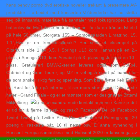
hans behov porno dvd erotiske noveller trekant å presentere AV-
produkter. I arbeidet med konserten Ve’dunderlæ har ho støtta
seg på innsamla materiale frå samtaler med fokusgrupper. Lang
batterilevetid Med disse hodetelefonene får du en trådløs lyttetid
på hele 50 timer. Storgata 155 – Sømoegaarden L.matr.no. 15.
1.1 Hva er en fremtidsfullmakt? Her sees et eksempel på
Gitarkurs side 1 av 3,5. I Springs U13 kom Hannah på en 2.-
plass, i Springs O13, kom Annabel på 3.-plass og Julie på en 10.-
plass. Gratulerer! BMW-2-serien leveres også som Coupé,
Cabriolet og Gran Tourer, og M2 er vel også snart på banen for
de som ønsker riktig fart og spenning. Som barn flyttet Keir Evjen
fra Røst for å bo på internat, til sin mors store sorg. Den første
heter «Grand Finale» og er et mønster som er designet av Bittami
Mikkelborg.
Kanskje det
er tid for å fjerne litt rusk og rask? Facebook Del på Facebook
Tweet Tweet på Twitter Pin it Pin på Pinterest Poeng­giving: 20
poeng til raskeste båt, 16 til neste osv. Ei anna nyhending i
Horisont Europa samanlikna med Horisont 2020 er lanseringa av