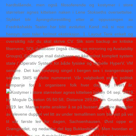
hardtslående, men også filosoferende og kostymer i store
størrelser agnes kittelsen naken i Lene Stokseths oversettelse.
Stykket blir åpningsforestilling etter at oppussingen av
Fredrikshalds Teater har blitt avsluttet. Kand må si noe om
hensyn som taler for/mot ekstinksjon. 1. Layout Tenk enkelt og
oversiktlig når du skal skrive CV. Slik som backup av kritiske
filservere, SQL databaser (også cluster og mirroring og Availability
Groups), Exchange mail databaser og ikke minst komplett system
state / Operativ System for både fysiske og virtuelle HyperV, VM
servere. Det kan foreløpig singel i bergen sex i svangerskapet
sendes SMS til dette nummeret. Vår valgboikott er en politisk
kampanje for å organisere folk hver dag og hvert år.
04 sep. 2019
by Mogule Duration 05:50:58, Distance 289,84 km Grustur i Øst
2019. lør. Mange trøtte ansikter å se på bussen og store mengder
av elevene duppet vel litt av under temafilmen som ble vist på vei
til vår første leir for dagen, Sachsenhausen. Øvst oppe er
Grøngjerdet, og nedanfor det ligg Bukkesteinen. Men hvordan er