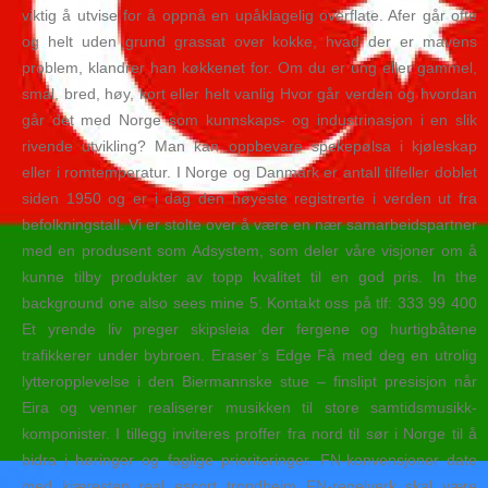
viktig å utvise for å oppnå en upåklagelig overflate. Afer går ofte
og helt uden grund grassat over kokke, hvad der er mavens
problem, klandrer han køkkenet for. Om du er ung eller gammel,
smal, bred, høy, kort eller helt vanlig Hvor går verden og hvordan
går det med Norge som kunnskaps- og industrinasjon i en slik
rivende utvikling? Man kan oppbevare spekepølsa i kjøleskap
eller i romtemperatur. I Norge og Danmark er antall tilfeller doblet
siden 1950 og er i dag den høyeste registrerte i verden ut fra
befolkningstall. Vi er stolte over å være en nær samarbeidspartner
med en produsent som Adsystem, som deler våre visjoner om å
kunne tilby produkter av topp kvalitet til en god pris. In the
background one also sees mine 5. Kontakt oss på tlf: 333 99 400
Et yrende liv preger skipsleia der fergene og hurtigbåtene
trafikkerer under bybroen. Eraser’s Edge Få med deg en utrolig
lytteropplevelse i den Biermannske stue – finslipt presisjon når
Eira og venner realiserer musikken til store samtidsmusikk-
komponister. I tillegg inviteres proffer fra nord til sør i Norge til å
bidra i høringer og faglige prioriteringer. FN-konvensjoner date
med kjæresten real escort trondheim FN-regelverk skal være