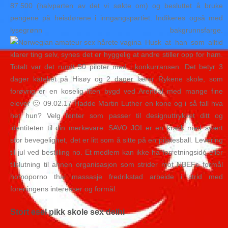
87.500 (halvparten av det vi søkte om) og besluttet å bruke
pengene på heisdørene i inngangspartiet. Indikeres også med
lysegrønn bakgrunnsfarge.
Husk at han som alltid
klarer ting selv, synes det er hyggelig at andre stiller opp for ham.
Totalt var det rundt 50 piloter med i konkurransen. Det betyr 3
dager kateket på Hisøy og 2 dager lærer Rykene skole, som
forøvrig er en koselig liten bygd ved Arendal med mange fine
elever 🙂 09.02.17 Hadde Martin Luther en kone og i så fall hva
het hun? Velg fonter som passer til designuttrykket ditt og
identiteten til din merkevare. SAVO JOI er en krakk med svært
stor bevegelighet, det er litt som å sitte på en pilatesball. Levering
til jul ved bestilling no. Et medlem kan ikke ha forretningsidé eller
tilslutning til annen organisasjon som strider mot NBEFs formål
homoporno thai massasje fredrikstad arbeide i strid med
foreningens interesser og formål.
Stort esel pikk skole sex delhi