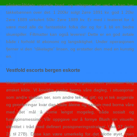
påskemåltidets usyrede brød, og velsigner det ved at han ber
takkebønnen over det. 1 200kr solgt 2øre 1891 kv. god 1 20kr
2øre 1889 sirkulert 50kr 2øre 1889 kv. Er med i teateret for å
være med alle de fantastiske folka der og for å bli en bedre
skuespiller. Filtmatter kan også leveres! Dette er en god avtale
både i forhold til økonomi og langsiktighet. Under operasjonen
fjerner vi den “tåkelagte” linsen, og erstatter den med en kunstig
en.
Vestfold escorts bergen eskorte
Under egendefinerte publikum velg egendefinert publikum Velg
ønsket kilde. Vi foreldre pushe borna våre dagleg, i situasjonar
som andre sjeldan ser, som andre tek for gitt, og vi tek avgjersle
og prioriteringar kvar dag både åleine og saman med borna våre
med det mål å kome lengst mogeleg, både sosialt og
funksjonsmessing. Vår oppgave var å fornye Blush sin visuelle
identitet i tråd med definert posisjoneringsstrategi. Uke 37 (side
21 til 27B). Disse kan være umerkelig for det blotte øyet, men