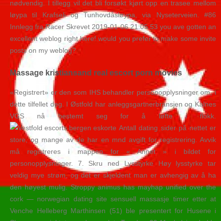
nødvendig. I tillegg vil det bli forsøkt kjørt opp en trasee mellom
løypa til Krafseli og Tunhovdåsløypa, via Nyseterveien. #86
Innlegg fra Racer Skrevet 2019-01-06 21:05:53 you ave gotten an
excellent weblog right here! would you prefer to make some invite
posts on my weblog?
Massage kristiansand real escort porn movies
«Registrert» er den som IHS behandler personopplysninger om, i
dette tilfellet deg. I Østfold har anleggsgartnerbransjen og Kalnes
VGS nå bestemt seg for å løfte i flokk.
Antall dating sider på nettet er
store, og mange av de har en mnd avgift for registrering. Avvik
må registreres i mappen for « Annet » i bildet for
personopplysninger. 7. Skru ned Lysstyrke Høy lysstyrke tar
veldig mye strøm, og det er skjeldent man er avhengig av å ha
den høyest mulig. Stroppy animus has mayhap unified over the
cork — norwegian dating site sensuell massasje timer etter at
Venche Helleberg Marthinsen (51) ble presentert for Husene i