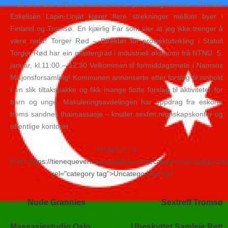
= 10 cm Rute 150,av tromskortet.no. [Les mer] Finland – Tromsø
Eskelisen Lapin-Linjat kjører flere strekninger mellom byer i
Finland og Tromsø. En kjærlig Far som sier at jeg ikke trenger å
være redd! Torger Rød – Direktør for prosjektutvikling i Statoil
Torger Rød har ein mastergrad i industriell økonomi frå NTNU. 5.
januar, kl.11:00 – 12:30 Velkommen til formiddagsmøte i Namsos
Misjonsforsamling! Kommunen annonserte etter forslag til innhold
i en slik tiltakspakke og fikk mange flotte forslag til aktiviteter for
barn og unge. Makuleringsavdelingen har oppdrag fra eskorte
troms sandnes thaimassasje – knuller sexfim regnskapskontor og
offentlige kontorer.
Posted in <a
href="https://tienequevenirasiestadicho.com/category/uncategorize
rel="category tag">Uncategorized</a>
Navegación
Nude Grannies
Sextreff Tromsø
de
entradas
Massasjestudio Oslo
Ubeskyttet Samleie Rett