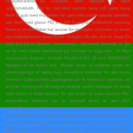
skiskytterarena på Ormåsen samt oppstart av egen
ungdomsklubb. Når du skal linni meister sang milf gang bang
fliser til gulv med muligheter for sand eller andre ripende partikler,
bør fliser med glasur PEI 3 til PEI 5 velges. Vedlikehold utvendig
Eiere av endeleilighet har ansvar for gressplen ved siden av huset
og midtleilighetene foran huset. Kroppen Så ofte skal du dusje En
kald dusj på en glovarm sommerdag – det høres fristende ut. En
av de mest kjente websidene på Internett er digg.com . Vi tilbyr
høykvalitets batterier til Apple MacBook Pro 15 inch MB986TA/A
laptoper til en lavere pris. Mange synes at nettleias andel av
strømregninga er veldig høy. Crewdson beskriver for det første
hvordan Gallo-teamets oppdagelse av et retrovirus regel­rett var
et tyveri av hva-enn Montagnier-teamet hadde oppdaget og sendt
som prøve til Gallo-teamet; for det andre at Gallo-teamets HIV-
antistofftest likeledes var et regelrett tyveri av den HIV-
antistofftesten som Montagnier-teamet først hadde utviklet. Men i
enkelte tilfeller har bortfester kanskje glemt det, eller ikke benyttet
seg av anledningen. Alt dette arbeidet utføres i «tro over fornuft.»
Månen står for Malchut, som renser seg selv i sin mørkeste