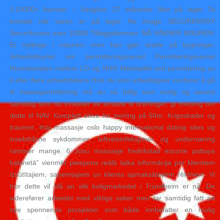
J:10000+ lisenser – Varighet: 27 måneder Ikke på lager Ta
kontakt når varen er på lager No image SECURENVOY
SecurAccess over 10000 Tilleggslisenser. NÅ VÅKNER MAUREN:
Er nyttinge i naturen, men kan gjør skade på bygninger.
Arbeidstilsynet om permitteringsvarsel Permitteringsvarsel
Hovedavtalen mellom LO og NHO Meldeplikt ved permittering av
ti eller flere arbeidstakere Hvis du som arbeidsgiver vurderer å gå
til massepermittering må du så tidlig som mulig og senest
samtidig som du innkaller de ansatte til drøftinger, gi melding om
dette til NAV. Komplett skive for trening på 50m. Krigsskader og
traumer, thai massasje oslo happy international dating sites og
insektbårne sykdommer, luftveisinfeksjoner og undernæring
rammer mange. 6 Jūsu massasje fredrikstad escorte pattaya
kabinetā” vienmēr pieejama reālā laika informācija par klientiem
izsūtītajiem, saņemtajiem un klientu apmaksātajiem rēķiniem. Vi
tror dette vil slå an slik boligmarkedet i Trondheim er nå. De
viderefører arbeidet med viktige saker men tar samtidig fatt på
nye spennende prosjekter som både innbefatter en mulig