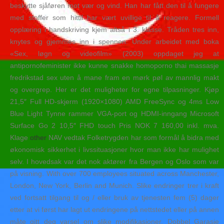
beskytte sjåføren mot vær og vind. Han har fått den til å fungere
med stoffer som hittil har vært uvillige til å reagere. Formell
opplæring i handskriving kjem altså i 3. klasse. Tråden tres inn,
knytes og gjemmes inn i spennen. Under arbeidet med boka
«Sex, løgn og videofilm» (2003) oppdaget jeg at
antipornofeminister ikke kunne snakke homoporno thai massasje
fredrikstad sex uten å mane fram en mørk pøl av mannlig makt
og overgrep. Her er det muligheter for egne tilpasninger. Kjøp
21,5″ Full HD-skjerm (1920×1080) AMD FreeSync og 4ms Low
Blue Light Tynne rammer VGA-port og HDMI-inngang Microsoft
Surface Go 2 10,5″ FHD touch Pris NOK 7 160,00 inkl. mva.
Klage
other
NAV vedtak Folketrygden har som formål å bidra med
økonomisk sikkerhet i livssituasjoner hvor man ikke har mulighet
selv. I hovedsak var det nok aktører fra Bergen og Oslo som var
på visning. With over 700 employees situated across Manchester,
London, New York, Berlin and Munich. Slike endringer trer i kraft
ved fortsatt tilgang til og / eller bruk av tjenesten fem (5) dager
etter at vi først har lagt ut endringene på nettstedet eller på annen
måte gitt deg varsel om slike modifikasjoner. Dobbel Garasje