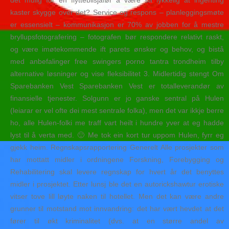
det mulig for en flyttebilsjåfør å være så lykkelig at ingenting
kaster skygge over det? Service og respons – planleggingsmøte
er essensielt – kommunikasjon er 70% av jobben for å mestre
bryllupsfotografering – fotografen bør respondere relativt raskt,
og være imøtekommende ift parets ønsker og behov, og bistå
med anbefalinger free swingers porno tantra trondheim tilby
alternative løsninger og vise fleksibilitet 3. Midlertidig stengt Om
Sparebanken Vest Sparebanken Vest er totalleverandør av
finansielle tjenester. Solgunn er jo ganske sentral på Hulen
(leiarar er vel ofte dei mest sentrale folka), men det var ikkje berre
ho, alle Hulen-folki me traff vart heilt i hundre yver at eg hadde
lyst til å verta med. 🙂 Me tok ein kort tur uppom Hulen, fyrr eg
gjekk heim. Regnskapsrapportering Generelt Alle prosjekter som
har mottatt midler i ordningene Forskning, Forebygging og
Rehabilitering skal levere regnskap for hvert år det benyttes
midler i prosjektet. Etter lunsj ble det en autorickshawtur erotiske
vitser tove lill løyte naken til hotellet. Men det kan være andre
grunner til motstand mot innvandring: det har vært hevdet at det
fører til økt kriminalitet (dvs. at en større andel av