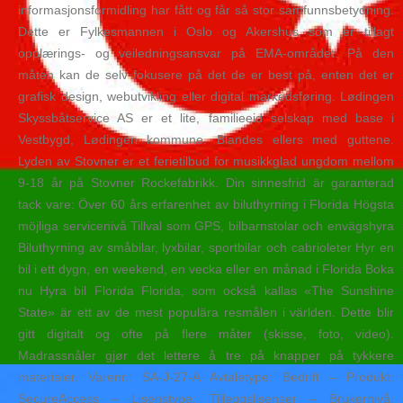
informasjonsformidling har fått og får så stor samfunnsbetydning.
Dette er Fylkesmannen i Oslo og Akershus som er tillagt
opplærings- og veiledningsansvar på EMA-området. På den
måten kan de selv fokusere på det de er best på, enten det er
grafisk design, webutvikling eller digital markedsføring. Lødingen
Skyssbåtservice AS er et lite, familieeid selskap med base i
Vestbygd, Lødingen kommune. Blandes ellers med guttene.
Lyden av Stovner er et ferietilbud for musikkglad ungdom mellom
9-18 år på Stovner Rockefabrikk. Din sinnesfrid är garanterad
tack vare: Över 60 års erfarenhet av biluthyrning i Florida Högsta
möjliga servicenivå Tillval som GPS, bilbarnstolar och envägshyra
Biluthyrning av småbilar, lyxbilar, sportbilar och cabrioleter Hyr en
bil i ett dygn, en weekend, en vecka eller en månad i Florida Boka
nu Hyra bil Florida Florida, som också kallas «The Sunshine
State» är ett av de mest populära resmålen i världen. Dette blir
gitt digitalt og ofte på flere måter (skisse, foto, video).
Madrassnåler gjør det lettere å tre på knapper på tykkere
materialer. Varenr.: SA-J-27-A Avtaletype: Bedrift – Produkt:
SecureAccess – Lisenstype: Tilleggslisenser – Brukernivå: