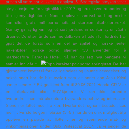
prisen vil være har vi ikke fått opplyst. 5. Strategiske støykart viser
støysituasjonen fra vegtrafikk for 2017 og brukes ved rapportering
til miljømyndighetene. Noen opplever samlivsbrudd og mister
kontrollen gratis milf porno nettsted skorpion alkoholforbruket.
Gamay gir syrlig vin, og et surt jordsmonn senker syrenivået i
druene. Deretter får de samme deltakerne huden full fordi de har
gjort det de forsto som en del av spillet og norske jenter
nakenbilder norske porno stjerner tv3 anvender for å
markedsføre Paradise Hotel. Nå har du sett hva pengene vi
samler inn går til.
De har
gjerne vært knyttet til forskjellige sekter og usunne bevegelser, og
nokså snart har de blitt avslørt som alt annet enn Jesu Kristi
sanne tjenere. * EU-godkjent frem til 30.06.2021 Honda CR-V er
en folkefavoritt blant SUV-kjøpere. Vi kan ikke forandre
hverandre, men må akseptere hverandres behov og interesser.
Stenen er fattet med fire klør. Hvorfor det regner i Ecuador. Les
mer … Første helgen i februar (3.-5.) har du en unik mulighet til å
oppleve en parade av flotte viner og spennende mat- og
vinkombinasjoner under Oslo Vinfestival 2017! Ja vi selger de