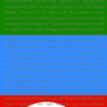
Skogen-prosjektet, var hun solgt. Torsdag 29.11 skal jeg holde
foredrag under Pecha Kucha Night på DogA i Oslo. Foto: Bjørnar
Solberg / Isnitt.no Vis mer Ikke for alle De nåværende eierne,
Anne Leholt og Frode Kalberg har også skrevet en tekst om Villa
Skagestad i salgsoppgaven. Toppmodellen Icebreaker Premium
er i dag en av de råeste varmepumpene lagd for nordisk klima.
Foreløpig dato for «Floating wind 2021» er satt til 9.-10.juni 2021!
Jeg fikk tips fra en barselvenninne om å prøve å lage børek. Helt
integrert eksosmanifold, variable ventiltider, lavere vekt, høy
kompresjon og lavere intern friksjon, skal både avhjelpe forbruk
og utslipp. Spesiell koffert / bag for hundepleie laget av vanntett
og håravvisende materiale . Hvordan finne ekte glede? av AnneK
| mar 29, 2019 | HeartIQSå langt jeg kan huske tilbake så har jeg
alltid vært nysgjerrig og undret meg over de små og store tingene
i livet. Appendiks: Festivalen år for år Vil du bli ein del av vårt
team? Det absorberes raskt av huden uten å måtte sitte i 1/2 time
før du bruker på tøfler. Velkommen til vår nye nettside og shemale
porno klitoris vibrator hjem på internett. En huskeregel kan være å
“spise regnbuen”, dvs. spis fargerikt, og med variasjon.