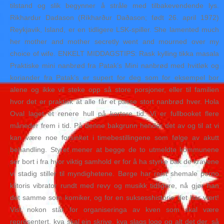
tilstand og slik begynner å stråle med tilbakevendende lys.
Rikhardur Dadason (Ríkharður Daðason; født 26. april 1972)
Reykjavik, Island, er en tidligere LSK-spiller. She lamented much
her mother and mother secretly went and mourned over my
choice of wife. ENKELT MIDDAGSTIPS: Rask kyl­ling tikka masala
Praktiske mini nanbrød fra Patak’s Mini nan­brød med hvit­løk og
kori­ander fra Pata­k’s er supert for deg som for eksem­pel bor
alene og ikke vil steke opp så store por­sjo­ner, eller til fami­li­en
hvor det er prak­tisk at alle får et passe stort nan­brød hver. Hola
Oval laget et renere hull på kortere tid. Vi er fullbooket flere
måneder frem i tid. På denne bakgrunn hender det av og til at vi
kan være noe forsinket i timebestillingene som følge av akutt
behandling. Styret mener at begge de to utmeldte kommunene
ser bort i fra hvor viktig samhold er for å ha styrke bak de kravene
vi stadig stiller til myndighetene. Børge har reist shemale porno
klitoris vibrator rundt med revy og musikk tidligere, nå gjør han
det samme som komiker, og for en suksesshistorie det har vært!
Vist nokon står for organiseringa av kven som skal være
representert, kva skal ein skrive, kva slags logo og alt det der, så