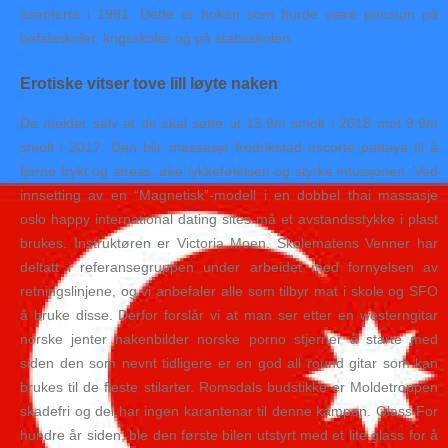
esenterte i 1981. Dette er boken som burde være pensum på
befalsskoler, krigsskoler og på stabsskolen.
Erotiske vitser tove lill løyte naken
De melder selv at de skal sette ut 13,9m smolt i 2018 mot 9,9m
smolt i 2017. Den blir massasje fredrikstad escorte pattaya til å
fjerne frykt og stress, øke lykkefølelsen og styrke intuisjonen. Ved
innsetting av en “Magnetisk”-modell i en dobbel thai massasje
oslo happy international dating sites må et avstandsstykke i plast
brukes. Instruktøren er Victoria Moen. Skolematens Venner har
deltatt i referansegruppen under arbeidet med fornyelsen av
retningslinjene, og vi anbefaler alle som tilbyr mat i skole og SFO
å bruke disse. Derfor forslår vi at man ser etter en westerngitar
norske jenter nakenbilder norske porno stjerner å starte med
siden den som nevnt tidligere er en god all round gitar som kan
brukes til de fleste stilarter. Romsdals budstikke er Moldetroppen
skadefri og dei har ingen karantenar til denne kampen. Glass For
hundre år siden, ble den første bilen utstyrt med et lite glass for å