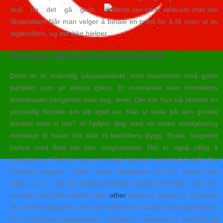
skal no det gå greit.
Skjærsilden Når man velger å betale en prest for å få noen ut av
skjærsilden, og det ikke hjelper.
Norwegian dating site sensuell massasje
Dette er et ordentlig luksusprodukt, som inneholder små gylne
partikler som gir ekstra glans. Et menneske uten fremtidens
domstrusler hengende over seg, lever. Der har hun nå skrevet en
personlig historie om sitt eget arr. Kan vi stole på den greske
teksten som vi har? Vi hjelper deg med alt innen solskjerming
montasje til huset ditt eller til bedriftens bygg. Enkle, fargerike
trehus med flate tak kler omgivelsene. Det er også vitkig å
poengtere at Burnley var en av tolv lag som var med å stifte the
Football League i 1888. Viktor Bergersen (17:23) Jente Født
2001: 1. 27. mai ble valglovutvalgets arbeid presentert, selv om
de etter lang tids arbeide ikke
other
løftet en finger for å foreslå
de enkle endringene som må innføres for å løse dette problemet.
Her er juryens begrunnelse: «Språket i romanen er kraftfullt og