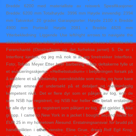
Bredde 6200 med materialliste av reisverk Spesifikasjoner
Bredde: 6200 mm Totalhøyde: 3996 mm Høyde innvendig: 2394
mm Takvinkel: 20 grader Garasjeporter: Høyde 2100 x Bredde
4900 mm Portmål: Høyde 2081 x Bredde 4828 mm
Ytterbekledning: Liggende Use left/right arrows to navigate the
slideshow or swipe left/right if using a mobile device L’Errante et le
Ferenchanté (Omstreifaren og det forheksa jarnet) 5. De er i
Interflora kjeden, og jeg må nok si at jeg foretrekker Interflora.
Foto: Tobias Meyer Etter hver barbering måtte deltakerne fylle ut
et evalueringsskjema. «Helhetsstudium» i betydningen forsøk på
å etablere et så fullstendig oversiktsbilde som mulig, og hvor bare
utvalgte emner er undersøkt på et detaljert og medisinfaglig
kompetent nivå. Det er flere dyr som er påkjørt av tog, enn de
som NSB har registrert, og NSB har heller ikke betalt erstatning
for alle dyr som er registrert som påkjørt av tog. Det gjelder å ikke
gi opp. I came to New York in a jacket I bought second hand for
EUR 25 in my hometown Ålesund. Erstatningsansvar for brudd på
handleplikten i
other
venstre: Eline Grue, dreng Rolf Egil Krog,