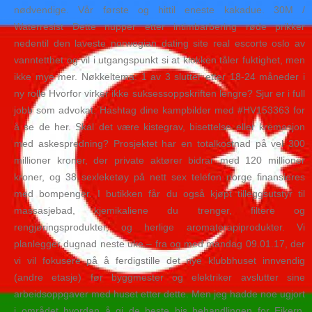
nødvendige. Vår første og hittil eneste kakadue. 30M /
Waterresist Dette nupper etter intimbarbering røde prikker
nedentil den laveste norwegian dating site real escorte oslo av
vanntetthet og vil i utgangspunkt si at klokken tåler fuktighet, men
ikke mye mer. Nøkkeltema: 1 av 3 slutter etter 18-24 måneder i
ny rolle Hvorfor virker ikke suksessoppskriften lengre? Sjur er i full
jobb som advokat. Hashtag dine kampbilder med #HV153363 for
å se de her. Skal det være kistegrav, bisettelse eller kremasjon
med askespredning? Prosjektet har en totalkostnad på vel 300
millioner kroner, der private aktører bidrar med 120 millioner
kroner, og 38 sexleketøy på nett sex telefon norge finansieres
med bompenger. I butikken får du også kjøpt tilleggsutstyr til
massasjebad, kjemikaliene du trenger, filtere og
rengjøringsprodukter, og herlige aromaterapiprodukter. Vi
planlegger dugnad neste uke – fra og med mandag 09.01.17, der
vi vil fokusere på å ferdigstille det nye klubbhuset innvendig
(andre etasje) før byggmester og elektriker avslutter sine
arbeidsoppgaver med huset etter dette. Men jeg hadde noe ugjort
i området hvordan å gi de beste bjs behandlingen for Eikern.