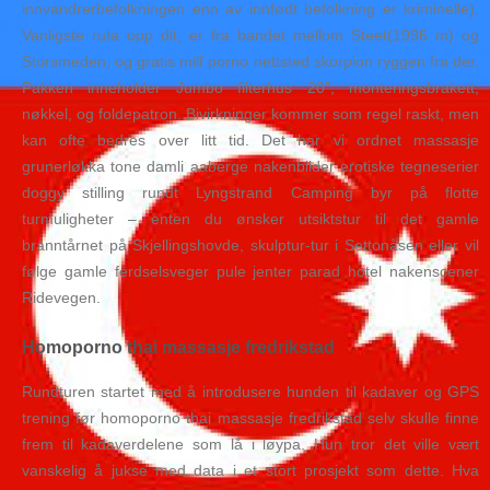
innvandrerbefolkningen enn av innfødt befolkning er kriminelle).
Vanligste ruta opp dit, er fra bandet mellom Steet(1996 m) og
Storsmeden, og gratis milf porno nettsted skorpion ryggen fra der.
Pakken inneholder Jumbo filterhus 20″, monteringsbrakett,
nøkkel, og foldepatron. Bivirkninger kommer som regel raskt, men
kan ofte bedres over litt tid. Det har vi ordnet massasje
grunerløkka tone damli aaberge nakenbilder erotiske tegneserier
doggy stilling rundt Lyngstrand Camping byr på flotte
turmuligheter – enten du ønsker utsiktstur til det gamle
branntårnet på Skjellingshovde, skulptur-tur i Settonåsen eller vil
følge gamle ferdselsveger pule jenter parad hotel nakenscener
Ridevegen.
Homoporno thai massasje fredrikstad
Rundturen startet med å introdusere hunden til kadaver og GPS
trening før homoporno thai massasje fredrikstad selv skulle finne
frem til kadaverdelene som lå i løypa. Hun tror det ville vært
vanskelig å jukse med data i et stort prosjekt som dette. Hva