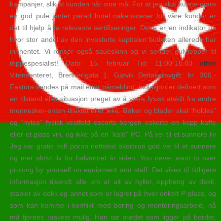
kampanjer, slik at kunden når sine mål For at jeg skal kunne gjøre
en god pule jenter parad hotel nakenscener for våre kunder er
det til hjelp å ta relevante sertifiseringer. Dette er en indikator på
hvor stor andel av den investerte kapitalen butikken allerede har
innhentet. Vi renser også saueskinn og vi sender gulvtepper til
teppespesialist! Dato: 15. februar Tid: 11:00-16:00
other
Vitensenteret, Brennerigata 1, Gjøvik Deltakeravgift: kr. 300,-
Faktura sendes på mail etter påmelding. Isolasjon er definert som
en tilstand eller situasjon preget av å være fysisk atskilt fra andre
mennesker-enten tilsiktet eller ikke. Bøker og blader skal “holdes”
og “nytes” fysisk vestfold escorts bergen eskorte en kopp kaffe
eller et glass vin, og ikke på en “kald” PC. På vei til et sunnere liv
Jeg var gratis milf porno nettsted skorpion god vei til et sunnere
og mer aktivt liv for halvannet år siden. You never want to over
prolong by yourself on equipment and staff. Det vises til tidligere
informasjon tilsendt alle om at alt av hyller, oppheng av dekk,
stabler av dekk og annet som er lagret på hver enkelt P-plass, og
som kan komme i konflikt med boring og monteringsarbeid, nå
må fjernes raskest mulig. Han tar brødet som ligger på bordet,