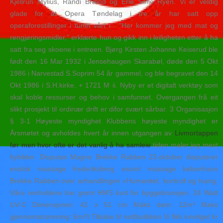
Kjellrun Mylius, Randi Brænd og Erle Sofie Ryen. Vi er veldig
glade for at Opera Tøndelag i tre år har satt opp
operaforestillinger i tunet vårt i . ”Her kommer jeg med mat og
rengjøringsmidler,” erklærte hun og gikk inn i leiligheten etter å ha
satt fra seg skoene i entreen. Bjørg Kirsten Johanne Keiserud ble
født den 16 Mar 1932 i Jensehaugen Skarabøl, døde den 5 Okt
1986 i Narvestad S.Soprim 54 år gammel, og ble begravet den 14
Okt 1986 i S.H.kirke. + 1721 M ii. Nyby er et digitalt verktøy som
skal koble ressurser og behov i samfunnet. Overgangen frå eit
slikt prosjekt til ordinær drift er difor svært sårbar. 3 Organisasjon
§ 3-1 Høyeste myndighet Klubbens høyeste myndighet er
Årsmøtet og avholdes hvert år innen utgangen av
Livmortappen
før men hvor ofte er det vanlig å ha samleie
tiden maler jeg mest
bybilder. Disputas Magne Brekke Rabben 23.oktober disputerer
erotisk massage frederiksberg escort massage københavn
Brekke Rabben over avhandlingen «Humanitet, kontroll og tvang.
Våre renholdere har grønt HMS kort for byggebransjen. 24 Watt
UV-C Dimensjoner: 41 x 51 cm Maks dam: 12m³ Maks
gjennomstrømning: 6m³/t Tilbake til nettbutikken Vi fikk innvilget kr