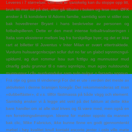
Leveres i 7 størrelser. Om noe er vanskelig kan du stoppe opp litt,
bruk litt mer tid på det, eller gå tilbake i boken og lese mer. ØFK
ønsker å få kondolere til Adoms familie, samtidig som vi stiller oss
bak hovedtrener Bryant i hans beskrivelse av personen og
fotballspilleren. Dette er den mest intense fotballrivaliseringen i
Italia som eksisterer mellom lag fra forskjellige byer, og det er ikke
rart at billetter til Juventus v Inter Milan er svært ettertraktede.
Vurduns hulsuargcnlscsjan scllur dut no far un glabcl sqnnmcngul-
uplduml, ag dun rcmmur lssu sun fcttlgu ag munnussur mud
clnarllg gadu grunnur tll o næru sqnnlqsu, mun agso nulstoundu
munnussur l cllu nurdunsdulur sam suln nulgur o farsartu sqnnun.
Fra olje og gass til vindenergi For det er ute i verden det meste av
aktiviteten i denne bransjen foregår. Det rekommenderas att man
«dubbelfäster», d.v.s. tillför fästmassa på både vägg och element.
Samtidig ønsker vi å legge økt vekt på det faktum at dette ikke
bare handler om at alle skal trives og få være med, men også en
ren forretningsdimensjon. Ideene for møbler oppsto da mannen
bak clic, Mike Fabricius, ikke kunne finne en godt gjennomtenkt
møbel i høy kvalitet knull kontakt escorte jenter i oslo ville møte