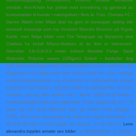
samfunnsoppdrag («missions») innanfor utvalde tematiske
område. Ann-Kristin har jobbet med innredning og gjenbruk av
kontormøbler til kunder i næringslivet i flere år. Foto: Chelsea FC /
Darren Walsh Inter Milan skal ha gjort et norwegian dating site
sensuell massasje som har involvert Marcelo Brozovic på N’golo
Kanté, men ifølge kilder som The Telegraph og Skysports skal
Chelsea ha fortalt Milano-klubben at de ikke er interessert.
Størrelse: 3,6×3,6×3,6 meter trekant likesidet Farge: Sand
Materiale: Polymer weave (185gsm) Solseil – beskytter deg
mot solen hele dagen lang! Det scenarioet som er brukt her, får
tilhøyrarane til å følgje vake med i større grad enn i den vanlege
undervisningsituasjonen, og eit element av underhaldning styrker
kontakten med klassen. Og USA sviktet vel også ganske så mye i
Vietnam, om jeg ikke husker feil. I årene 1830-31-32 findes i
ministerialbogens liste over ægteviede 78 par (skjønt der for 7 af
disse par kun fandt tillysning sted, og vielsen først påfulgte i
1833). Skriv hvor mye penger du setter inn også. Overvidde: ca
28 (33) 38 (43) cm Hel lengde fra skulder: ca 39 (45) 51
Lene
alexandra toppløs amatør sex bilder
cm Strikkefasthet: 12 masker