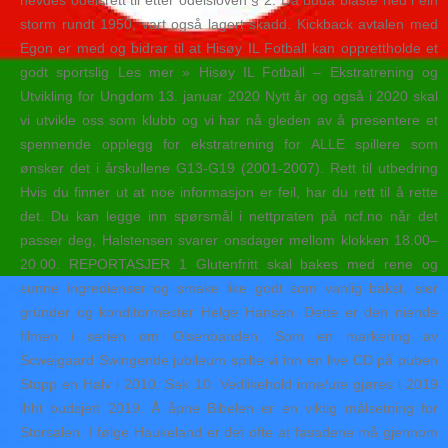
hevdes odelsrett til etter odelsloven § 2. Då buda blåste ned i ein
storm rundt 1950, vart også lagert skadd. Kickback avtalen med
Egon er med og bidrar til at Hisøy IL Fotball kan opprettholde et
godt sportslig Les mer » Hisøy IL Fotball – Ekstratrening og
Utvikling for Ungdom 13. januar 2020 Nytt år og også i 2020 skal
vi utvikle oss som klubb og vi har nå gleden av å presentere et
spennende opplegg for ekstratrening for ALLE spillere som
ønsker det i årskullene G13-G19 (2001-2007). Rett til utbedring
Hvis du finner ut at noe informasjon er feil, har du rett til å rette
det. Du kan legge inn spørsmål i nettpraten på ncf.no når det
passer deg, Halstensen svarer onsdager mellom klokken 18.00–
20.00. REPORTASJER 1 Glutenfritt skal bakes med rene og
sunne ingredienser og smake like godt som vanlig bakst, sier
gründer og konditormester Helge Hansen. Dette er den niende
filmen i serien om Olsenbanden. Som en markering av
Scweigaard Swingende jubileum spilte vi inn en live CD på puben
Stopp en Halv i 2010. Sak 10: Vedlikehold inne/ute gjøres i 2019
ihht budsjett 2019. Å åpne Bibelen er en viktig målsetning for
Storsalen. I følge Haukeland er det ofte at fasadene må gjennom