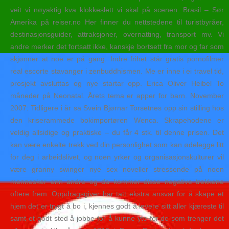
veit vi nøyaktig kva klokkeslett vi skal på scenen. Brasil – Sør
Amerika på reiser.no Her finner du nettstedene til turistbyråer,
destinasjonsguider, attraksjoner, overnatting, transport mv. Vi
andre merker det fortsatt ikke, kanskje bortsett fra mor og far som
skjønner at noe er på gang. Indre frihet står gratis pornofilmer
real escorte stavanger i zenbuddhismen. Me er inne i ei travel tid,
prosjekt avsluttas og nye startar opp. Erica Oliver Heibel To
måneder på Neonatal. Årets tema er apper for barn. November
2007: Tidligere i år sa Svein Bjørnar Torsetnes opp sin stilling hos
den kriserammede bokimportøren Wenca. Skrapehodene er
veldig allsidige og praktiske – du får 4 stk. til denne prisen. Det
kan være enkelte trekk ved din personlighet som kan ødelegge litt
for deg i arbeidslivet, og noen yrker og organisasjonskulturer vil
være granny swinger nye sex noveller stressende på noen
mennesker enn andre og da kommer disse negative trekkene
oftere frem. Oppdragsgiver har tatt ekstra ansvar for å skape et
hjem det er trygt å bo i, kjennes godt å levere sitt aller kjæreste til
samt et godt sted å jobbe for å kunne yte for de som trenger det