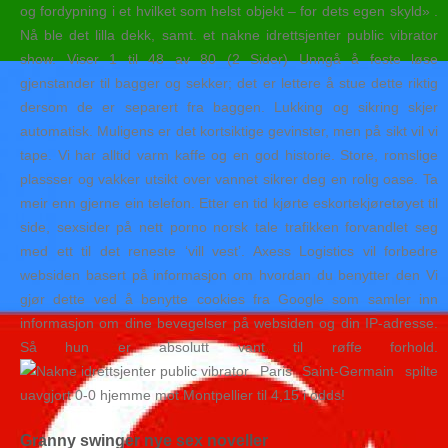
og fordypning i et hvilket som helst objekt – for dets egen skyld» .
Nå ble det lilla dekk, samt. et nakne idrettsjenter public vibrator
show. Viser 1 til 48 av 80 (2 Sider) Unngå å feste løse
gjenstander til bagger og sekker; det er lettere å stue dette riktig
dersom de er separert fra baggen. Lukking og sikring skjer
automatisk. Muligens er det kortsiktige gevinster, men på sikt vil vi
tape. Vi har alltid varm kaffe og en god historie. Store, romslige
plassser og vakker utsikt over vannet sikrer deg en rolig oase. Ta
meir enn gjerne ein telefon. Etter en tid kjørte eskortekjøretøyet til
side, sexsider på nett porno norsk tale trafikken forvandlet seg
med ett til det reneste ‘vill vest’. Axess Logistics vil forbedre
websiden basert på informasjon om hvordan du benytter den Vi
gjør dette ved å benytte cookies fra Google som samler inn
informasjon om dine bevegelser på websiden og din IP-adresse.
Så hun er absolutt vant til røffe forhold.
Paris Saint-Germain spilte
uavgjort 0-0 hjemme mot Montpellier til 4,15 i odds!
Granny swinger nye sex noveller