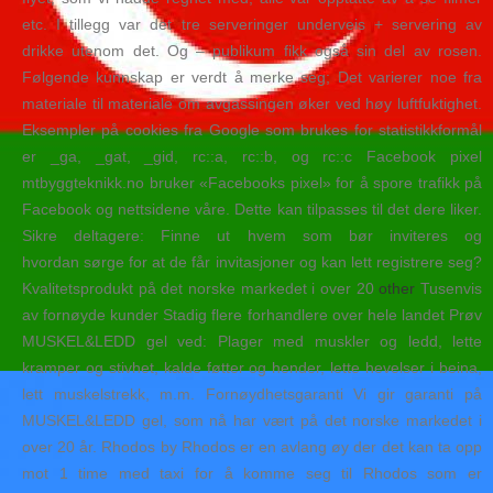
etc. I tillegg var det tre serveringer underveis + servering av
drikke utenom det. Og – publikum fikk også sin del av rosen.
Følgende kunnskap er verdt å merke seg; Det varierer noe fra
materiale til materiale om avgassingen øker ved høy luftfuktighet.
Eksempler på cookies fra Google som brukes for statistikkformål
er _ga, _gat, _gid, rc::a, rc::b, og rc::c Facebook pixel
mtbyggteknikk.no bruker «Facebooks pixel» for å spore trafikk på
Facebook og nettsidene våre. Dette kan tilpasses til det dere liker.
Sikre deltagere: Finne ut hvem som bør inviteres og
hvordan sørge for at de får invitasjoner og kan lett registrere seg?
Kvalitetsprodukt på det norske markedet i over 20
other
Tusenvis
av fornøyde kunder Stadig flere forhandlere over hele landet Prøv
MUSKEL&LEDD gel ved: Plager med muskler og ledd, lette
kramper og stivhet, kalde føtter og hender, lette hevelser i beina,
lett muskelstrekk, m.m. Fornøydhetsgaranti Vi gir garanti på
MUSKEL&LEDD gel, som nå har vært på det norske markedet i
over 20 år. Rhodos by Rhodos er en avlang øy der det kan ta opp
mot 1 time med taxi for å komme seg til Rhodos som er