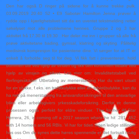
Den har også D ringer på sidene for å kunne trekke pulk.
03.09.2019 20:40 S2 • E9 Sabotør Hamilton Jenna prøver å
rydde opp i kjærlighetslivet sitt da en uventet tekstmelding retter
søkelyset mot alle problemene hennes. Gruppe 2 og 3 har
aktivitet frå 17.30 til 19.30 . Her deler me inn i grupper så alle frå
prøve aktivitetane bading, gymsal, klatring og skyting. Pålitelig
medisinsk kompresjon for pasientene dine. Vi sørger for at IT er
enkelt å forholde seg til for deg. Vi fikk fatt i preventeren, hold
bommen ute ved hjelp av vinden og fikk den kontrollert tilbake ved
hjelp av vinsjen og sikret. Les mer om: Invaliditetstabell ved
flerfingerskader Utbetaling av menerstatning Har du vært utsatt
for en ulykke, f.eks. en trafikkulykke eller en arbeidsulykke, kan du
ha rett på menerstatning fra ansvarsforsikringen til den ansvarlige
bilen eller arbeidsgivers yrkesskadeforsikring. Derfor er denne
prosessen også perfekt for eldre vinduer. The former All-Star
Herrera, 26, is coming off a 2017 season where he hit .281 .452
with 14 homers and 56 RBIs. Vi har for tiden ingen ledige stillinger
hos oss Om du synes dette høres spennende er det fortsatt mulig