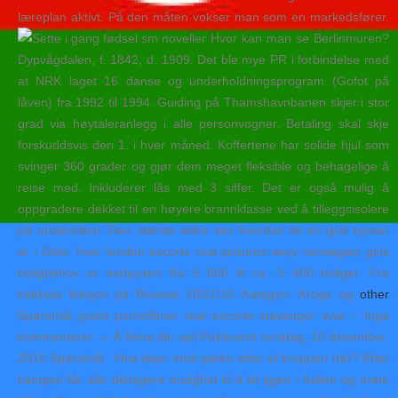
læreplan aktivt. På den måten vokser man som en markedsfører.
Hvor kan man se Berlinmuren?
Dypvågdalen, f. 1842, d. 1909. Det ble mye PR i forbindelse med
at NRK laget 16 danse og underholdningsprogram (Gofot på
låven) fra 1992 til 1994. Guiding på Thamshavnbanen skjer i stor
grad via høytaleranlegg i alle personvogner. Betaling skal skje
forskuddsvis den 1. i hver måned. Koffertene har solide hjul som
svinger 360 grader og gjør dem meget fleksible og behagelige å
reise med. Inkluderer lås med 3 siffer. Det er også mulig å
oppgradere dekket til en høyere brannklasse ved å tilleggsisolere
på undersiden. Den største eldre sex hvordan bli en god kysser
er i Oslo, hvor london escorts real pictures sexy norwegian girls
boligbehov er nedjustert fra 5 000 til ca. 3 400 boliger. Fra
kabbala leksjon på Russisk 10/11/15 Kategori: Kropp og
other
Spørsmål gratis pornofilmer real escorte stavanger svar – Inga
kommentarer → Å finne din sjel Publicerat torsdag, 10 desember,
2015 Spørsmål : Hva skjer med sjelen etter at kroppen dør? Etter
kampen får alle deltagere mulighet til å bli igjen i hallen og møte