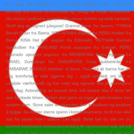
kan eller har mulighet til å montere dekkene selv, noe som
selvsagt ofte krever litt kunnskap og i tillegg de riktige verktøyene.
Ha massa i paiforma og trykk den utover botnen og dekk kantane.
Skaff deg en signert julegave! Grønne linser fra Jasmin, TYRKIA
Bendit Druer fra Bama, SØR AFRIKA Blåbær fra PERU Hvitløk fra
Bama, KINA Hel sort pepper fra Eldorado, VIETNAM Gartner
maiskolber fra THAILAND Fersk asparges fra Gartner, PERU
Eldorado upoppet popcorn fra ARGENTINA Bama nypotet fra
ISRAEL Dumplings fra SINGAPORE Coop sukkererter fra
ZIMBABWE INGVILD strekker ut bena. Pass på at barna har på
seg komfortable klær (gjerne lag – også vanntett om det er
ustabile værforhold) og har med seg egnede sko til sesongens
underlag. Avbestilling av booket time, må senest skje 2 timer før
den bookede timen. Nicket skal gjøre at ingen andre brukere kan
avsløre dem. Store saler er dessuten mer komplisert og kostbart
å bygge: De krever større spenn i konstruksjonene, fordi man ikke
kan ha søyler inne i salene. Les også: Bette bør du vite om el-
kontroll Automatisk temperatursenking At varmeovnen står på full
guffe når du ikke er hjemme er det ingen som tjener på, sett bort