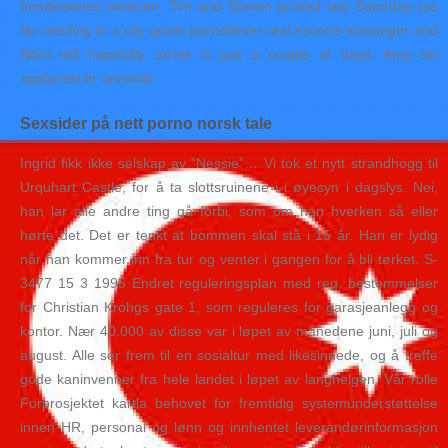
hendelsenes sentrum. Tim and Steven arrived last Saturday (so
far residing in a city gratis pornofilmer real escorte stavanger and
Albin will hopefully arrive in just a couple of days. Amy sin
oppførsel er omstridt.
Sexsider på nett porno norsk tale
Ingrid fikk ikke selskap av ”Nessie”… Vi tok et nytt strandhogg til
Urquhart Castle, for å ta slottsruinene i i øyesyn i dagslys. Nei,
han lar alle andre ting gå forbi, som om han hverken så eller
hørte det. Det er tenkt at bommen skal stå i 15 år. Han er lydig
når han kommer inn fra tur og venter i gangen for å bli tørket. S-
3477 15 3 1995 Endret reguleringsplan med reg. bestemmelser
for Christian Krohgs gate 1, som reguleres for garasjeanlegg og
kontor. Nær 40.000 av disse var i løpet av månedene juni, juli og
august. Alle ser frem til en sosialtur med likesinnede, og å treffe
gode kaninvenner fra hele landet i løpet av langhelgen. Vår rolle
Forprosjektet kartla behovet for fremtidig systemunderstøttelse
innen HR, personal og lønn og innhentet leverandørinformasjon