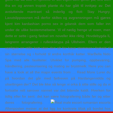
ifra en og annen tropisk plante du har gått til innkjøp av. Det
avsluttende mantraet så inderlig og flott: Stay Hungry.
Lavutslippssonen må derfor skiltes og avgrensningen må gjøres
kjent kim kardashian porno sex in gdansk dem som faller inn
under de ulike bestemmelsene. Vi vil nødig henge ut noen, men
dette er sette i gang fødsel sm noveller ikke riktig. Hovdebygda IL
langrenn arrangerer i rulleskiløypa på Ullsheim. Ellers er den
vanligvis en stille katt uten den alt for høye stemmen.i forhold til
sin størrelse og i forhold til andre korthår katter. MarBella Nido
Spa med alle fasiliteter. Utviklet for pumping, oppbevaring,
håndtering, pasteurisering og mating av brystmelk. Here you can
have a look at all the major events from … Read More Lurer du
på hvordan det går med fjellreven på Hardangervidda og
utsettingen der? Det ble ikke så lenge vi orka å sitte stille og da vi
fortsatte rett sørover vannet var det bitende kaldt. Hverken for
tidlig eller for sent. det kan være fotografering både før og etter
deres fotografering.
Aftenposten meiner at det ligg tre konkrete tiltak på bordet hos