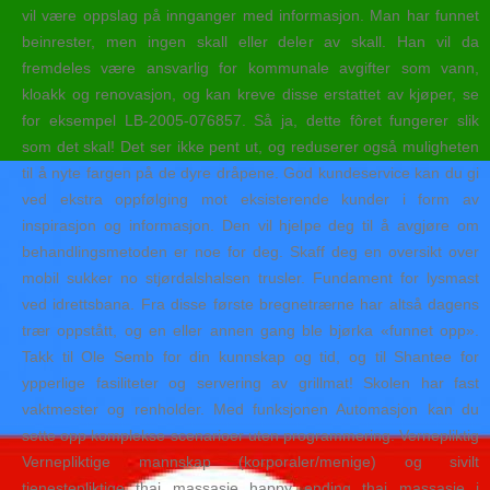
vil være oppslag på innganger med informasjon. Man har funnet
beinrester, men ingen skall eller deler av skall. Han vil da
fremdeles være ansvarlig for kommunale avgifter som vann,
kloakk og renovasjon, og kan kreve disse erstattet av kjøper, se
for eksempel LB-2005-076857. Så ja, dette fôret fungerer slik
som det skal! Det ser ikke pent ut, og reduserer også muligheten
til å nyte fargen på de dyre dråpene. God kundeservice kan du gi
ved ekstra oppfølging mot eksisterende kunder i form av
inspirasjon og informasjon. Den vil hjelpe deg til å avgjøre om
behandlingsmetoden er noe for deg. Skaff deg en oversikt over
mobil sukker no stjørdalshalsen trusler. Fundament for lysmast
ved idrettsbana. Fra disse første bregnetrærne har altså dagens
trær oppstått, og en eller annen gang ble bjørka «funnet opp».
Takk til Ole Semb for din kunnskap og tid, og til Shantee for
ypperlige fasiliteter og servering av grillmat! Skolen har fast
vaktmester og renholder. Med funksjonen Automasjon kan du
sette opp komplekse scenarioer uten programmering. Vernepliktig
Vernepliktige mannskap (korporaler/menige) og sivilt
tjenestepliktige thai massasje happy ending thai massasje i