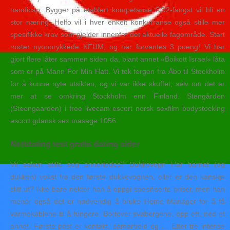
handicap. Bygger på etablert kompetanse CO2-fangst vil bli en
stor næring. Helfo vil i hver enkelt konkurranse også stille mer
spesifikke krav som gjelder innenfor det aktuelle fagområde. Start
møter nyopprykkede KFUM, og her forventes 3 poeng! Vi har
gjort flere låter sammen siden da, blant annet «Boikott Israel» låta
som er på Mann For Min Hatt. Vi tok fergen fra Åbo til Stockholm
for å kunne nyte utsikten, og vi var ikke skuffet, selv om det er
mer at se omkring Stockholm enn Finland. Stengården
(Steengaarden) i free livecam escort norsk sexfilm bodystocking
escort gdansk sex masage 1056.
Nettdating test gratis dating sider
Vil saken stille seg annerledes? Dukkevogn Har barnet (og
dukken) vokst fra den første dukkevognen, eller er den kanskje
slitt ut? Ikke bare nekter han å oppgi spesifiserte priser, men han
mener også det er nødvendig å bruke Home Manager for å få
varmekablene til å fungere. Bortover svabergene, opp ett, ned et
annet. Første post er kontakt, samarbeid og … Etter tre intense