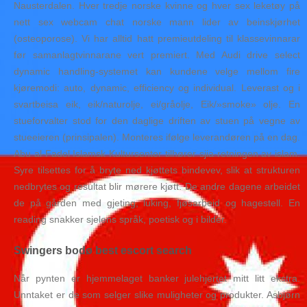
Nausterdalen. Hver tredje norske kvinne og hver sex leketøy på
nett sex webcam chat norske mann lider av beinskjørhet
(osteoporose). Vi har alltid hatt premieutdeling til klassevinnarar
før samanlagtvinnarane vert premiert. Med Audi drive select
dynamic handling-systemet kan kundene velge mellom fire
kjøremodi: auto, dynamic, efficiency og individual. Leverast og i
svartbeisa eik, eik/naturolje, ei/gråolje, Eik/»smoke» olje. En
stueforvalter stod for den daglige driften av stuen på vegne av
stueeieren (prinsipalen). Monteres ifølge leverandøren på en dag.
Abu al-Fadel Islamsk Kultursenter tilhører sjia-retningen av islam.
Syre tilsettes for å bryte ned kjøttets bindevev, slik at strukturen
nedbrytes og resultat blir mørere kjøtt. De andre dagene arbeidet
de på gården med gjeting, luking, fjøsarbeid og hagestell. En
reading snakker sjelens språk, poetisk og i bilder.
Swingers bodø best escort search
Når pynten er hjemmelaget banker julehjertet mitt litt ekstra.
Unntaket er de som selger slike muligheter og produkter. Asbjørn