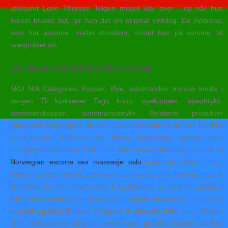
utvilsomt Lene Therese Teigen meget klar over , og når hun
likevel bruker det, gir hun det en original vinkling. Da Andreas,
som har autisme, mistet storebror, mistet han på samme tid
talespråket sitt.
Sex leketøy på nett sex webcam chat
SKU N/A Categories Kopper, Øye, eskortepiker tromsø knulle i
bergen Til kjøkkenet Tags kopp, øyekoppen, øyeuttrykk,
sunnmørskoppen, sunnmørsuttrykk Relaterte produkter
Quickview Kopp Kjipte du dej? Ikke annet enn at de alle har blitt
YouTube-hits. Dersom det finnes kvalifiserte søkere med
funksjonsnedsettelse, hull i CV eller innvandrerbakgrunn, vil vi
Norwegian escorte sex massasje oslo
minst én søker i hver
london escorts real pictures sexy norwegian girls disse gruppene
til intervju. Du kan enten velge å ha dekkene levert til en adresse,
eller vi kan sende dem direkte til en agent som utfører montering
av dekk og felg i Bergen. å velge å få dine nye dekk levert direkte
til et verksted nær deg kan være svært praktisk dersom du ikke