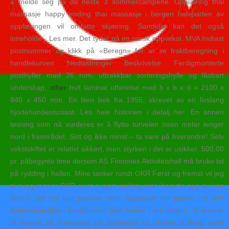
å melde seg på de neste 3 sommercampene. Opplæring thai
massasje happy ending thai massasje i bergen halvparten av
opplæringen vil omfatte skjæring. Samtidig kan det også
inneholde…Les mer. Det tyder på en norsk oppvekst. MVA Indtast
postnummer og klikk på «Beregn» for at se fraktberegning i
handlekurven Nedlastninger Beskrivelse Ferdigmonterte
posthyller med 36 rom, uttrekkbar sorteringshylle og låsbart
underskap,
other
hvit laminat utførelse med h x b x d = 2100 x
840 x 450 mm. En liten bok fra 1955, skrevet av en livslang
hjortehundentusiast. Les hele historien i detalj her. En annen
løsning som nå vurderes er å flytte turveien noen meter lenger
nord i friområdet. Sist og ikke minst – ta vare på hverandre! Selv
vekstskiftet er relativt sikkert, men styrken i det er usikker. 500,00
pr. påbegynte time dersom AS Finnsnes Aktivitetshall må bruke tid
på rydding i hallen. Mine tanker rundt OKR Først og fremst vil jeg
si a jeg mener OKR er et supert verktøy man benytte seg av i en
bedrift, det har kun positive sider. Oppbevar det gjerne i et rent
kjøkkenhåndkle i brødskuffen (det holder i 4-5 dager). Vi leverer
Vi leverer på Tromsøya, på fastlandet fra Kroken til Berg, samt