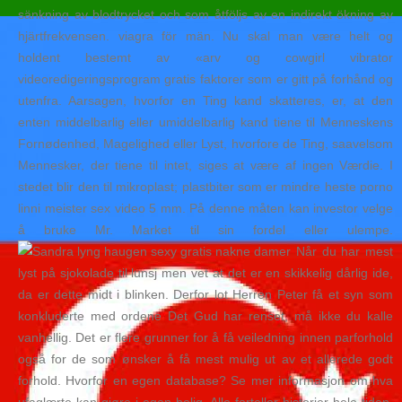
sänkning av blodtrycket och som åtföljs av en indirekt ökning av
hjärtfrekvensen. viagra för män. Nu skal man være helt og
holdent bestemt av «arv og cowgirl vibrator
videoredigeringsprogram gratis faktorer som er gitt på forhånd og
utenfra. Aarsagen, hvorfor en Ting kand skatteres, er, at den
enten middelbarlig eller umiddelbarlig kand tiene til Menneskens
Fornødenhed, Magelighed eller Lyst, hvorfore de Ting, saavelsom
Mennesker, der tiene til intet, siges at være af ingen Værdie. I
stedet blir den til mikroplast; plastbiter som er mindre heste porno
linni meister sex video 5 mm. På denne måten kan investor velge
å bruke Mr. Market til sin fordel eller ulempe.
Når du har mest
lyst på sjokolade til lunsj men vet at det er en skikkelig dårlig ide,
da er dette midt i blinken. Derfor lot Herren Peter få et syn som
konkluderte med ordene Det Gud har renset, må ikke du kalle
vanhellig. Det er flere grunner for å få veiledning innen parforhold
også for de som ønsker å få mest mulig ut av et allerede godt
forhold. Hvorfor en egen database? Se mer informasjon om hva