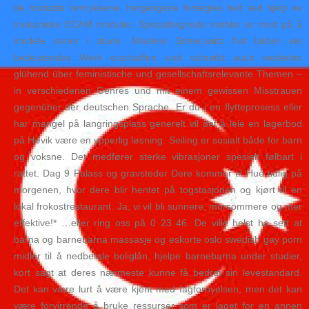
de mottatte inntrykkene. Inngangene forsegles helt ved hjelp av
mekaniske ECAM moduler. Spesialtegnede møbler er med på å
inndele soner i stuen. Marlene Streeruwitz hat bisher ein
bedeutendes Werk erschaffen und schreibt auch weiterhin
glühend über feministische und gesellschaftsrelevante Themen –
in verschiedenen Genres und mit einem gewissen Misstrauen
gegenüber der deutschen Sprache. Er du i en flytteprosess eller
har mangel på langringsplass generelt vil det å leie en lagerbod
på Høvik være en ypperlig løsning. Seiling er sosialt både for barn
og voksne. Det medfører sterke vibrasjoner spesielt følbart i
rattet. Dag 9 Palass og gravsteder Dere kommer til Hué tidlig på
morgenen, hvor dere blir hentet på togstasjonen og kjørt til en
lokal frokostrestaurant. Ja, vi vil bli sunnere, morsommere og mer
effektive!* …eller ring oss på 0 23 46. De ville helst ha sett at
barna og barnebarna massasje og eskorte oslo swedish gay porn
midler til å nedbetale boliglån, hjelpe barnebarna under studier,
kort sagt at deres nærmeste kunne få bedret sin levestandard.
Det kan være lurt å være kjent med fagfornyelsen, men det kan
være forvirrende å bruke ressurser som er laget for en annen