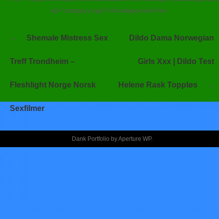
rel="category tag">Uncategorized</a>
Navegación
Shemale Mistress Sex
Dildo Dama Norwegian
de
entradas
Treff Trondheim –
Girls Xxx | Dildo Test
Fleshlight Norge Norsk
Helene Rask Toppløs
Sexfilmer
Dank Portfolio by
Aperture WP
.