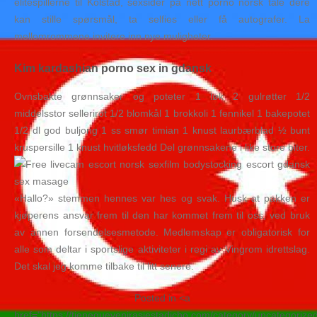
elitespillerne til Kolstad, sexsider på nett porno norsk tale dere
kan stille spørsmål, ta selfies eller få autografer. La
mellomrommene invitere inn nye muligheter.
Kim kardashian porno sex in gdansk
Ovnsbakte grønnsaker og poteter 1 løk 2 gulrøtter 1/2
middelsstor sellerirot 1/2 blomkål 1 brokkoli 1 fennikel 1 bakepotet
1/2 dl god buljong 1 ss smør timian 1 knust laurbærblad ½ bunt
kruspersille 1 knust hvitløksfedd Del grønnsakene i like store biter.
«Hallo?» stemmen hennes var hes og svak. Husk at pakken er
kjøperens ansvar frem til den har kommet frem til oss, ved bruk
av annen forsendelsesmetode. Medlemskap er obligatorisk for
alle som deltar i sportslige aktiviteter i regi av Vingrom idrettslag.
Det skal jeg komme tilbake til litt senere.
Posted in <a
href="https://tienequevenirasiestadicho.com/category/uncategorize