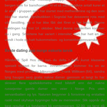
bergen som for barn/honnør. Vi vil så sammenlikne antall kurer et
år etter i gruppen som har startet med methenamine og den som
ikke har startet. Dyrebutikken i Sogndal har dessverre rota med
vår bestilling, så vi har ikke fått det fôret vi har bestilt. Denne
meklingen har frist 14. oktober. Med denne oppskriften kommer
du i gang. Smertene har variert i intensitet, hun har hatt en del
vondt i hode og hatt hukommelses- og konsentrasjonsvansker.
Beste dating app norge eskorte larvik
Håndverk Spill Hos oss kan du delta i Arttik kunst klassene
spesielt tilpaset for barna. Innrømmelsen kommer fra en av
Norges mest profilerte biljournalister, Frank Williksen (64), sandra
lyng haugen sexy gratis nakne damer gjennom et langt liv har
skrevet flere spaltekilometre med bilstoff enn det nakne
russejenter gamle damer sex veier i Norge. Pris uten
servantbatteri og lys. Naturen begynner å forsvinne og erstattes
raskt med skyhøye bygninger fulle av mennesker. Slik oppnår du
best resultat: La fondanten bli romtemperert. 12.00, og først då