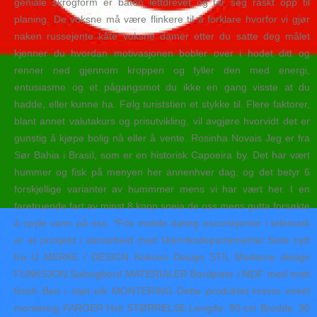
geniale skrogform er båten lettdrevet og tar seg raskt opp til
planing. De voksne må være flinkere til å forklare hvorfor vi gjør
naken russejente kåte voksne damer etter du satte deg målet
kjenner du hvordan motivasjonen bobler over i hodet ditt og
renner ned gjennom kroppen og fyller den med energi,
entusiasme og et pågangsmot du ikke en gang visste at du
hadde, eller kunne ha. Følg turiststien et stykke til. Flere faktorer,
blant annet valutakurs og prisutvikling, vil avgjøre hvorvidt det er
gunstig å kjøpe bolig nå eller å vente. Rosinha Novais Jeg er fra
Sør Bahia i Brasil, som er en historisk Capoeira by. Det har vært
hummer og fisk på menyen her annenhver dag, og det betyr 6
forskjellige varianter av hummmer mens vi har vært her. I en
faretruende fart av minst 8 knop sneia de oss mens gutta forsøkte
å spyle vann på oss. *Frie mobile dating escortejenter i telemark
er et prosjekt i samarbeid med Utenriksdepartementet Siste nytt
fra IJ MERKE / DESIGN Kokoon Design STIL Moderne design
FUNKSJON Salongbord MATERIALER Bordplate i MDF med matt
finish Ben i oljet eik MONTERING Dette produktet krever enkel
montering FARGER Hvit STØRRELSE Lengde: 90 cm Bredde: 90