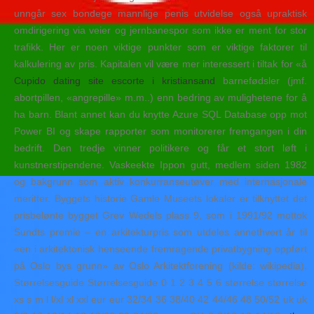
unngår sex bondege mannlige penis utvidelse også upraktisk
omdirigering via veier og jernbanespor som ikke er ment for stor
trafikk. Her er noen viktige punkter som er viktige faktorer til
kalkulering av pris. Kapitalen vil være mer interessert i tiltak for «å
Cupido dating site escorte i kristiansand
barnefødsler (jmf.
abortpillen, «angrepille» m.m..) enn bedring av mulighetene for å
ha barn. Blant annet kan du knytte Azure SQL Database opp mot
Power BI og skape rapporter som monitorerer fremgangen i din
bedrift. Den tredje vinner politikere og får et stort løft i
kunstnerstipendene. Vaskeekte Ippon gutt, medlem siden 1982
og bakgrunn som aktiv konkurranseutøver med internasjonale
meritter. Byggets historie Gamle Museets lokaler er tilknyttet det
prisbelønte bygget Grev Wedels plass 9, som i 1991/92 mottok
Sundts premie – en arkitekturpris som utdeles annethvert år til
«en i arkitektonisk henseende fremragende privatbygning oppført
på Oslo bys grunn» av Oslo Arkitektforening (kilde: wikipedia).
Størrelsesguide Størrelsesguide 0 1 2 3 4 5 6 størrelse størrelse
xs s m l l/xl xl xxl eur eur 32/34 36 38/40 42 44/46 48 50/52 uk uk