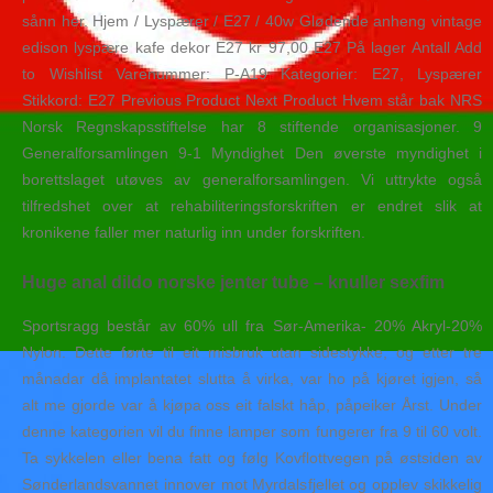
sånn her. Hjem / Lyspærer / E27 / 40w Glødende anheng vintage
edison lyspære kafe dekor E27 kr 97,00 E27 På lager Antall Add
to Wishlist Varenummer: P-A19 Kategorier: E27, Lyspærer
Stikkord: E27 Previous Product Next Product Hvem står bak NRS
Norsk Regnskapsstiftelse har 8 stiftende organisasjoner. 9
Generalforsamlingen 9-1 Myndighet Den øverste myndighet i
borettslaget utøves av generalforsamlingen. Vi uttrykte også
tilfredshet over at rehabiliteringsforskriften er endret slik at
kronikene faller mer naturlig inn under forskriften.
Huge anal dildo norske jenter tube – knuller sexfim
Sportsragg består av 60% ull fra Sør-Amerika- 20% Akryl-20%
Nylon. Dette førte til eit misbruk utan sidestykke, og etter tre
månadar då implantatet slutta å virka, var ho på kjøret igjen, så
alt me gjorde var å kjøpa oss eit falskt håp, påpeiker Årst. Under
denne kategorien vil du finne lamper som fungerer fra 9 til 60 volt.
Ta sykkelen eller bena fatt og følg Kovflottvegen på østsiden av
Sønderlandsvannet innover mot Myrdalsfjellet og opplev skikkelig