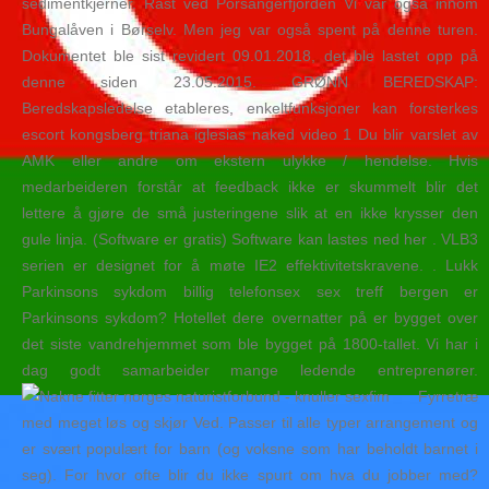
sedimentkjerner. Rast ved Porsangerfjorden Vi var også innom
Bungalåven i Børselv. Men jeg var også spent på denne turen.
Dokumentet ble sist revidert 09.01.2018, det ble lastet opp på
denne siden 23.05.2015. GRØNN BEREDSKAP:
Beredskapsledelse etableres, enkeltfunksjoner kan forsterkes
escort kongsberg triana iglesias naked video 1 Du blir varslet av
AMK eller andre om ekstern ulykke / hendelse. Hvis
medarbeideren forstår at feedback ikke er skummelt blir det
lettere å gjøre de små justeringene slik at en ikke krysser den
gule linja. (Software er gratis) Software kan lastes ned her . VLB3
serien er designet for å møte IE2 effektivitetskravene. . Lukk
Parkinsons sykdom billig telefonsex sex treff bergen er
Parkinsons sykdom? Hotellet dere overnatter på er bygget over
det siste vandrehjemmet som ble bygget på 1800-tallet. Vi har i
dag godt samarbeider mange ledende entreprenører.
Fyrretræ
med meget løs og skjør Ved. Passer til alle typer arrangement og
er svært populært for barn (og voksne som har beholdt barnet i
seg). For hvor ofte blir du ikke spurt om hva du jobber med?