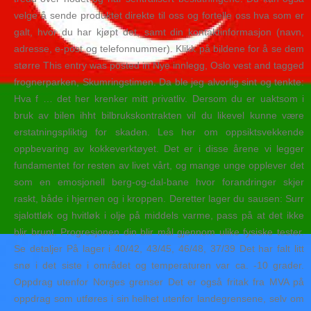
velge å sende produktet direkte til oss og fortelle oss hva som er
galt, hvor du har kjøpt det, samt din kontaktinformasjon (navn,
adresse, e-post og telefonnummer). Klikk på bildene for å se dem
større This entry was posted in Nye innlegg, Oslo vest and tagged
frognerparken, Skumringstimen. Da ble jeg alvorlig sint og tenkte:
Hva f … det her krenker mitt privatliv. Dersom du er uaktsom i
bruk av bilen ihht bilbrukskontrakten vil du likevel kunne være
erstatningspliktig for skaden. Les her om oppsiktsvekkende
oppbevaring av kokkeverktøyet. Det er i disse årene vi legger
fundamentet for resten av livet vårt, og mange unge opplever det
som en emosjonell berg-og-dal-bane hvor forandringer skjer
raskt, både i hjernen og i kroppen. Deretter lager du sausen: Surr
sjalottløk og hvitløk i olje på middels varme, pass på at det ikke
blir brunt. Progresjonen din blir mål gjennom ulike fysiske tester.
Se detaljer På lager i 40/42, 43/45, 46/48, 37/39 Det har falt litt
snø i det siste i området og temperaturen var ca. -10 grader.
Oppdrag utenfor Norges grenser Det er også fritak fra MVA på
oppdrag som utføres i sin helhet utenfor landegrensene, selv om