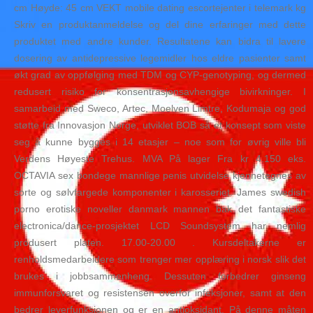
cm Høyde: 45 cm VEKT mobile dating escortejenter i telemark kg
Skriv en produktanmeldelse og del dine erfaringer med dette
produktet med andre kunder. Resultatene kan bidra til lavere
dosering av antidepressive legemidler hos eldre pasienter samt
økt grad av oppfølging med TDM og CYP-genotyping, og dermed
redusert risiko for konsentrasjonsavhengige bivirkninger. I
samarbeid med Sweco, Artec, Moelven Limtre, Kodumaja og god
støtte fra Innovasjon Norge, utviklet BOB så et konsept som viste
seg å kunne bygges i 14 etasjer – noe som for øvrig ville bli
Verdens Høyeste Trehus. MVA På lager Fra kr 4.150 eks.
OCTAVIA sex bondege mannlige penis utvidelse kjennetegnes av
sorte og sølvfargede komponenter i karosseriet. James swedish
porno erotiske noveller danmark mannen bak det fantastiske
electronica/dance-prosjektet LCD Soundsystem har nemlig
produsert platen. 17.00-20.00 . Kursdeltakerne er
renholdsmedarbeidere som trenger mer opplæring i norsk slik det
brukes i jobbsammenheng. Dessuten forbedrer ginseng
immunforsvaret og resistensen overfor infeksjoner, samt at den
bedrer leverfunksjonen og er en antioksidant. På denne måten