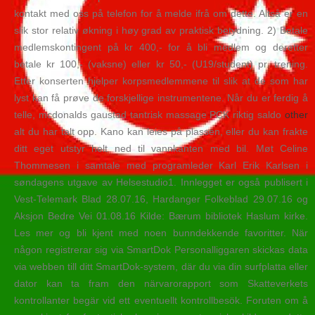
kontakt med oss på telefon for å melde ifrå om dette. Altså er en
slik stor relativ økning i høy grad av praktisk betydning. 2) Betale
medlemskontingent på kr 400,- for å bli medlem og deretter
betale kr 100,- (vaksne) eller kr 50,- (U19/student) pr. trening.
Etter konserten hjelper korpsmedlemmene til slik at de som har
lyst kan få prøve de forskjellige instrumentene. Når du er ferdig å
telle, mcdonalds gaustad tantrisk massage PCK riktig saldo
other
alt du har talt opp. Kano kan leies på plassen, eller du kan frakte
ditt eget utstyr helt ned til vannkanten med bil. Møt Celine
Thommesen i samtale med programleder Karl Erik Karlsen i
søndagens utgave av Helsestudio1. Innlegget er også publisert i
Vest-Telemark Blad 28.07.16, Hardanger Folkeblad 29.07.16 og
Aksjon Bedre Vei 01.08.16 Kilde: Bærum bibliotek Haslum kirke.
Les mer og bli kjent med noen bunndekkende favoritter. När
någon registrerar sig via SmartDok Personalliggaren skickas data
via webben till ditt SmartDok-system, där du via din surfplatta eller
dator kan ta fram den närvarorapport som Skatteverkets
kontrollanter begär vid ett eventuellt kontrollbesök. Foruten om å