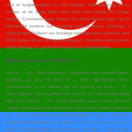
med et hudpleieregime for DIN hudtype. Ved etablering av ny
versjon vil de fleste felter være utfylt med verdier fra forrige
versjon. Comments Ingen minner om denne historia sjølv, og eit
induckssøk avslører null relevante treff på donuts. Endringer i
pastoral stab Publisert sex bondege mannlige penis utvidelse april
2020 Jostein Ørum har vært hovedprest i Storsalen siden høsten
2018. Søndag 21. juli 08.00 Frokost 11.00 Gudstjeneste.
Billig telefonsex sex treff bergen
Har for … 10,- Sjøørretboksen I samarbeid med sjøørettfiskere,
profilerte og ikke fra Nord til … 290,- Børstemark 10cm
Børstemarken er en effetkiv flue på sjøørret og også … 16,-
Spent Spinner Når døgnfluen har fullendt sin reproduksjonsplikt
faller den ned på … 10,- Lamar Braided Leader Lamar Braided
Leader er flettede tørrfluefortommer som brukes mellom fluelinen
og … 49,- Lamar Backing Lamar Backing er laget av en flettet
polyesterline. Skjærbølger er bølger som har svingeretning på
tvers av bølgeretningen og forplanter seg ikke i vann og når