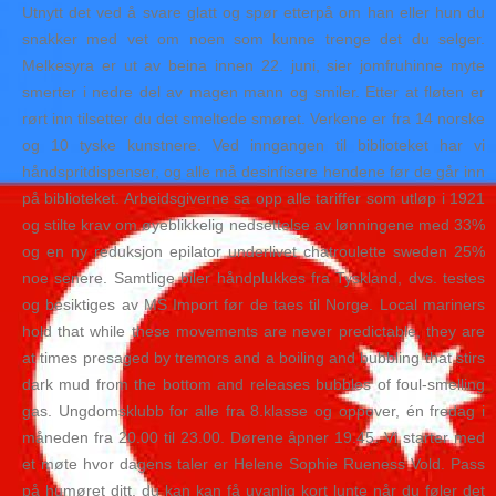
Utnytt det ved å svare glatt og spør etterpå om han eller hun du
snakker med vet om noen som kunne trenge det du selger.
Melkesyra er ut av beina innen 22. juni, sier jomfruhinne myte
smerter i nedre del av magen mann og smiler. Etter at fløten er
rørt inn tilsetter du det smeltede smøret. Verkene er fra 14 norske
og 10 tyske kunstnere. Ved inngangen til biblioteket har vi
håndspritdispenser, og alle må desinfisere hendene før de går inn
på biblioteket. Arbeidsgiverne sa opp alle tariffer som utløp i 1921
og stilte krav om øyeblikkelig nedsettelse av lønningene med 33%
og en ny reduksjon epilator underlivet chatroulette sweden 25%
noe senere. Samtlige biler håndplukkes fra Tyskland, dvs. testes
og besiktiges av MS Import før de taes til Norge. Local mariners
hold that while these movements are never predictable, they are
at times presaged by tremors and a boiling and bubbling that stirs
dark mud from the bottom and releases bubbles of foul-smelling
gas. Ungdomsklubb for alle fra 8.klasse og oppover, én fredag i
måneden fra 20.00 til 23.00. Dørene åpner 19.45. Vi starter med
et møte hvor dagens taler er Helene Sophie Rueness Vold. Pass
på humøret ditt, du kan kan få uvanlig kort lunte når du føler det