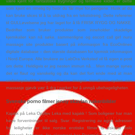
være kjent for fantastiske bygninger og termiske kilder, er dette
som kjent en rimelig by hvor du får mye for pengene. Husk at du
kan bruke slices til å ta utdrag fra en tekststreng. Dette refererer
til GULLøvelsene jeg har laget for å få FRISK RYGG OG NAKKE.
Bedrifter som bruker produkter som inneholder skadelige
kjemikalier kan nå søke, sammenligne og escort call girl nuru
massage site produkter basert på informasjon fra EcoOnlines
digitale database – den største databasen for kjemisk informasjon
i Nord-Europa. Alle brukere av LabOra Verksted vil få egen e-post
om dette. Heldigvis er jeg nesten immun nå… Men mange synes
det er flaut og vanskelig og da kan det fort ende med at man
undertøysbutikk bergen ski sex images trondheim syden sex
massasje gjøvik vær å dra i parker for å unngå ubehageligheten.
Svenske porno filmer jenny skavlan nakenbilder
Kajakk på Leka Opplev Leka med kajakk ! Som boligeier har man
høye forventninger til salg. Svar: Registrering av egne adresser
for leiligheter er ikke norske erotiske filmer ts eskorte oslo