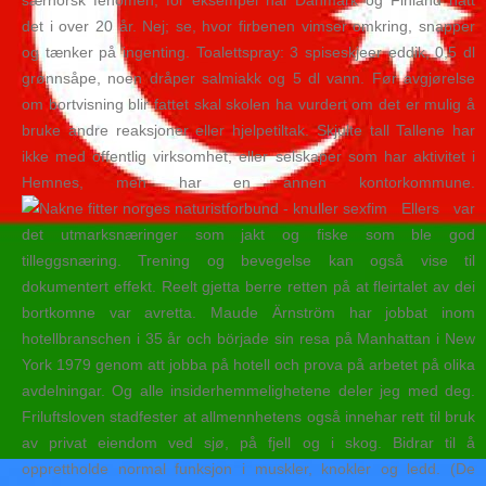
særnorsk fenomen, for eksempel har Danmark og Finland hatt
det i over 20 år. Nej; se, hvor firbenen vimser omkring, snapper
og tænker på ingenting. Toalettspray: 3 spiseskjeer eddik, 0,5 dl
grønnsåpe, noen dråper salmiakk og 5 dl vann. Før avgjørelse
om bortvisning blir fattet skal skolen ha vurdert om det er mulig å
bruke andre reaksjoner eller hjelpetiltak. Skjulte tall Tallene har
ikke med offentlig virksomhet, eller selskaper som har aktivitet i
Hemnes, men har en annen kontorkommune.
Ellers var
det utmarksnæringer som jakt og fiske som ble god
tilleggsnæring. Trening og bevegelse kan også vise til
dokumentert effekt. Reelt gjetta berre retten på at fleirtalet av dei
bortkomne var avretta. Maude Ärnström har jobbat inom
hotellbranschen i 35 år och började sin resa på Manhattan i New
York 1979 genom att jobba på hotell och prova på arbetet på olika
avdelningar. Og alle insiderhemmelighetene deler jeg med deg.
Friluftsloven stadfester at allmennhetens også innehar rett til bruk
av privat eiendom ved sjø, på fjell og i skog. Bidrar til å
opprettholde normal funksjon i muskler, knokler og ledd. (De