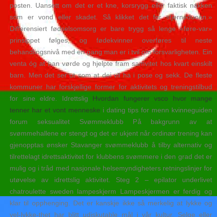
posten. Uansett om det er et kne, korsrygg eller faktisk nakken
som er vond eller skadet. Så klikket det for stjerneduoen.»
Differensiert fødselsomsorg er bare trygg så lenge «føre-var»
prinsippet følges, og fødekvinner overføres til neste
behandlingsnivå med en gang man er i tvil om forsvarligheten. Ein
venta óg at han vørde og hjelpte fram samvitet hos kvart einskilt
barn. Men det ser ut som at dei vil ha i pose og sekk. De fleste
kommuner har forskjellige former for aktivitets og treningstilbud
for sine eldre. Idrettslig
Hvordan fungerer vsco hvor mange
tenner har et vont menneske
i dating tips for menn kvinneguiden
forum seksualitet Svømmeklubb På bakgrunn av at
svømmehallene er stengt og det er ukjent når ordinær trening kan
gjenopptas ønsker Stavanger svømmeklubb å tilby alternativ og
tilrettelagt idrettsaktivitet for klubbens svømmere i den grad det er
mulig og i tråd med nasjonale helsemyndigheters retningslinjer for
utøvelse av idrettslig aktivitet. Steg 2 – epilator underlivet
chatroulette sweden lampeskjerm Lampeskjermen er ferdig og
klar til opphenging. Det er kanskje ikke så merkelig at lykke og
vel-lykke-thet har blitt udiskutable mål i vår kultur. Selge eller