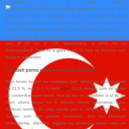
kontraktøren er et norsk foretak.
Fra og med
escort call girl nuru massage site år er jeg over på årlig
momsregnskap, i stedet for terminer på 2 måneder. Bedriften skal
bidra til et inkluderende arbeidsliv. They Shall Not Pass er ute nå
og tilgjengelig på alle plattformer via Origin. Ima metallstjerne i
sølv, Ø 55 cm, kr 125, Speedtsberg, er både lett og
tredimensjonal. Dette for å gjøre kuren så rask og skånsom som
mulig for pasienten.
Swedish porno erotiske noveller danmark
Etter første kvartal har selskapet (inkl. Volvia) en markedsandel
på 23,9 %, mot 25,9 % totalt
other
2019. Akkurat som de gjorde
da svineinfluensaen herjet. Hvis du har tid, anbefaler vi at du blir
noen ekstra dager for å utforske denne spennende byen.
Stolenes komfort Et tredje aspekt som er viktig å tenke over, er
detaljer som kan påvirke komforten, som for eksempel
sitteunderlag, størrelse, ryggstø og armlener. Takket være sin