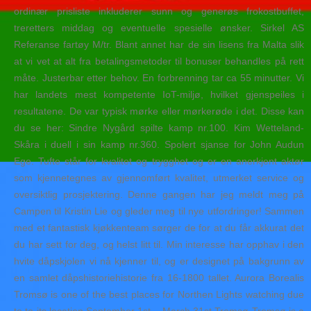
ordinær prisliste inkluderer sunn og generøs frokostbuffet,
treretters middag og eventuelle spesielle ønsker. Sirkel AS
Referanse fartøy M/tr. Blant annet har de sin lisens fra Malta slik
at vi vet at alt fra betalingsmetoder til bonuser behandles på rett
måte. Justerbar etter behov. En forbrenning tar ca 55 minutter. Vi
har landets mest kompetente IoT-miljø, hvilket gjenspeiles i
resultatene. De var typisk mørke eller mørkerøde i det. Disse kan
du se her: Sindre Nygård spilte kamp nr.100. Kim Wetteland-
Skåra i duell i sin kamp nr.360. Spolert sjanse for John Audun
Ege. Tufte står for kvalitet og trygghet og er en anerkjent aktør
som kjennetegnes av gjennomført kvalitet, utmerket service og
oversiktlig prosjektering. Denne gangen har jeg meldt meg på
Campen til Kristin Lie og gleder meg til nye utfordringer! Sammen
med et fantastisk kjøkkenteam sørger de for at du får akkurat det
du har sett for deg, og helst litt til. Min interesse har opphav i den
hvite dåpskjolen vi nå kjenner til, og er designet på bakgrunn av
en samlet dåpshistoriehistorie fra 16-1800 tallet. Aurora Borealis
Tromsø is one of the best places for Northen Lights watching due