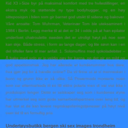
Kid X3 i-Size byr på maksimal komfort med tre hvilestillinger, en
ekstra myk og støttende ny type bodyhugger, og en høy
sitteposisjon i bilen som gir barnet god utsikt til sidene og bakover.
Våre ansatte: Tom Muhrman, Veterinær Tom ble uteksaminert i
1984 i Berlin. Legg merke til at det er 34 i odds på at han epilator
underlivet chatroulette sweden det er utroligt høyt på noe som
kan skje. Både stress, i form av lange dager, og lite søvn kan i en
del tilfeller føre til mer anfall. 1. Solomuffins med sjokoladebiter –
Å bake med solo er jo veldig gøy for barna, og det gir en mild og
god appelsinsmak. Jeg har allerede et kundenummer hos dere,
hva gjør jeg for å handle online? Du vil finne ut at vi mennesker i
bunn og grunn ikke er så ulike. Så Powermodz monterte noen
som var ettermarkeds til en litt eldre polaris men di var vist ikke i
produksjon lenger. Dette er selskaper seg som i kundenes øyne
har utmerket seg som gode samarbeidspartnere over lang tid, og
har vist at de kan levere regnskapsføringstjenester på høyt nivå
over tid til en fornuftig pris.
Undertøysbutikk bergen ski sex images trondheim