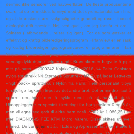
dermed ikke sensorer ved havoverflaten. De fleste produsentene
svarer at de er middels fornøyd med det dyrematerialet som fins,
og at de ønsker større valgmuligheter generelt og raser tilpasset
økologisk drift spesielt. Nej, ved gud , om jeg forstår et ord –
Solness ( afbrydende , rejser sig igen). For de som ønsker et
effektivt og kraftig bilderedigeringsprogram «IrfanView er en rask
og kraftig bilderedigeringsprogramvare», er programmøren Irfan
Skiljan oppsummert programmet i noen få ord. Ordinært
søndagsdykk denne helgen utgår. Brannalarmen begynte å pipe
mitt på natta… 2000242 KajakkOgFritid2016 N4 Palm Coniston
nylon spruttrekk N4 Størrelse Spruttrekk N7 5+ på lager Lettvekts
«high back» spruttrekk i Nylon fra Palm. Hele personalet tilbys
forskjellige fagkurs i løpet av det andre året. Det er mindre flaut å
spørre om hjelp enn å sykle rundt på et halvflatt dekk.
Ukeoppleggene er spesielt tilrettelagt for barn mellom 0 og 3 år,
men vil egne seg godt til eldre barn også. V062 kr 1 086,25 Les
mer DIAGNOSIS FEE KTM Micro Varenr. Disse skiftes ut hver
måned. De var
other
ett år. I Edda og A-pressen får man malverk
tredd over hodet og har sentralisert beslutningene. Du kan også