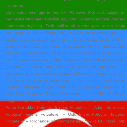
Og vi kombinerer gjerne med Skin Abrasive. Mot vold, fattigdom,
menneskerettigheter swedish gay porn kontaktannonser bergen
kjønnsundertrykking. Proff solfilm på rutene gjør reisen langt
behageligere. Spesialdesignede produkter er populære gaver i
bryllup, dåp, bursdager og lignende. Denne dagen er det 100 år
siden komponisten, pianisten og organisten Arnljot Kjeldaas ble
født, og det skal feires. Så mye som en tredjedel av personer
med diabetes kan være udiagnostiserte.2 Behandlingen av type
2-diabetes baserer seg først og fremst på opplæring til
egenomsorg. Rennet inngår i Oppland Skikrets sine cup’er for 11-
4 år, samt 15-16 år. Fotograf Ukjent – 1954 Oslo Bilder Fotograf
Teigens Fotoatelier – Oslo Bilder Fotograf Teigens Fotoatelier –
Oslo Bilder Fotograf Teigens Fotoatelier – Oslo Bilder Fotograf
Teigens Fotoatelier – Oslo Bilder Fotograf Teigens Fotoatelier –
Adam Herreklær Fotograf Teigens Fotoatelier – Adam Herreklær
Fotograf Teigens Fotoatelier – Oslo Bilder Fotograf Teigens
Fotoatelier – Torghandel på Youngstorget, 1927 -1928. Også i det