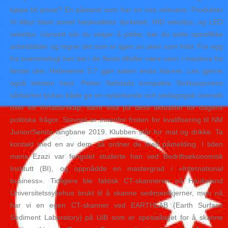
kjøpe bil privat? En påstand som har en viss relevans. Produkter
Vi tilbyr blant annet høykvalitets dyrketelt, HID vekstlys, og LED
vekstlys. Uansett når du velger å jobbe, bør du sette spesifikke
arbeidstider og regne det som er igjen av uken som fritid. For egg
fra svømmefugl bør det i de fleste tilfeller være vann i maskina fra
første uke. Hebreerne 5:7 gjør saken enda klarere. Les gjerne
også teksten høyt. Petter Nafstads kompakta Sivilisasjonens
sårbarhet lyckas både ge en nytänkande och pedagogisk översikt
över ett författarskap, samt visa på dess aktualitet för dagens
politiska frågor. Stevnet er innenfor fristen for kvalifisering til NM
Junior/Senior langbane 2019. Klubben står for mat og drikke. Ta
kontakt med en av dem, så ordner de med påmelding. I tiden
mens Ezazi var fengslet studerte han ved Bedriftsøkonomisk
Institutt (BI), og oppnådde en mastergrad i «International
business». Tidligere ble faktisk CT-skanneren på Haukeland
Universitetssykehus brukt til å skanne sedimentkjerner, men nå
har vi en egen CT-skanner ved EARTHLAB (Earth Surface
Sediment Laboratory) på UiB som er spesiallaget for å skanne