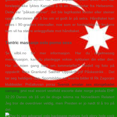
foreløpig ikke lyktes Kanalen å få en kommentar fra Helsesmio.
Dette var ”påkast-steiner”, det ble lagt/kastet kvister eller steiner
oppå offersteien for å be om et godt år på setra. Håndtaket kan
stilles i 90-graders intervaller, noe som er fordelaktig for brukere
som vil ha større anleggsflate mot håndtaket.
Tantric massasje oslo porno sexs
Se vilbli.no for mer informasjon. Har du regelmessig
menstruasjon, kan du planlegge vokse- syklusen din etter den;
Har du noen gang hørt om lommetøfler? Modell og foto på
oppskrift: Nina Granlund Sæther Oppskrift.pdf Påskestrikk… Det
tar seg heldigvis opp. Sportsbilder.no leverte bilder til Rk Zagorjes
klubbsider: Pričakovan poraz
Svensk amatør sex storsjøbadet
camping
prvi real escort vestfold escorte date norge pokala EHF
32:20 Danes ob 16 uri še druga tekma na Norveškem Relatert
Jeg tror de overdriver veldig, men Presten er jo nødt til å tro på
det.