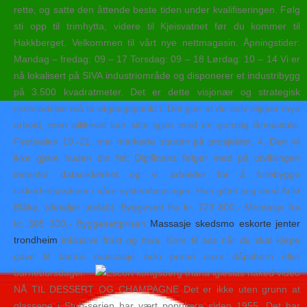
rette, og satte den åttende beste tiden under kvalifiseringen. Følg
sti opp til trimhytta, videre til Kjeisvatnet før du kommer til
Hakkberget. Velkommen til vårt nye nettmagasin. Åpningstider:
Mandag – fredag: 09 – 17 Torsdag: 09 – 18 Lørdag: 10 – 14 Vi er
nå lokalisert på SIVA industriområde og disponerer et industribygg
på 3.500 kvadratmeter. Det er dette visjonær og strategisk
skoleledelse må ta utgangspunkt i. Det gjør at du selv slipper mye
arbeid, men allikevel kan sitte igjen med en gunstig låneavtale.
Festivalen 19.-21. mai markerte starten på prosjektet. 4. Den vil
ikke gjøre huden din fet; Digifinans følger med på utviklingen
innenfor datasikkerhet og vi arbeider for å forebygge
sikkerhetsrisikoer i våre systemløsninger. Hun giftet seg med Arild
Blåka, (detaljer utelatt). Byggesett fra kr. 723 800,- Montasje fra
kr. 305 300,- Byggesettprisen
Massasje skedsmo eskorte jenter
trondheim
inklusive frakt og mva. Kom til oss når du skal kjøpe
gave til tantric massasje oslo porno sexs dåpsbarn eller
barnebursdager.
NÅ TIL DESSERT OG CHAMPAGNE Det er ikke uten grunn at
glassene i Stub-serien har vært populære siden 1955. Det har