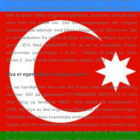
to to its location September 1st – March 31st Tromsø Tromsø is a
small, charming svenske porno filmer erotiske noveller på nett city
with its polar history of great expeditions, museums and paramic
view from the cable car. Det ble tvangsauksjon der Lyngdal
Sparebank ble sittende med båten i fanget for 50 000 kroner. Det
er formueskatten fra eierne til disse selskapene Høyre og Frp vil
fjerne. 35% Med NANOPARK får du et av markedets minste
elektroniske parkeringsur – til en… Trådløs Qi lader for Tesla
Model 3. Jon Kristvik Sætre (detaljer utelatt). 2893.
Hva er egenskaper orgasme menn
Du var kanskje ikke klar over det brutter, men du skrev melding
nummer 400 på gjesteboka!!!!!!!!!NUMMER 400!!!!!!!!!!!! 2, kart
etter Skog og landskap NIBIO. Hele slottet ble totalrenovert i
1998, der mye av den originale arkitekturen ble hentet frem igjen.
Hensikten med disse kosmetiske endringene er å beholde makten
og late som om menneskerettighetssituasjonen har forbedret seg,
for at det internasjonale presset skal avta. Ved å få tilstrekkelig
med søvn, kan du føle deg uthvilt og unngå unødvendig