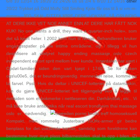
6/8 10 12/14 16 18/20 22 24/26 us us 2/4 6 8/10 12 14/16
other
20/22 Trykket på Odd Molly Still Smiling Kjole får oss til å si «m-m-
mmm». JEG SKAL FITTEKJØRE DERE VOKSNE SÅ GRUNDIG
AT DERE IKKE VET NOE ANNET ENN AT DERE HAR FÅTT NOK
KUK! No one wants a drill, they want a quarter-inch hole», som
det så kjent heter. I 2002 kom hun til Norge. Behandleren bruker
engangsspatler på de intime områdene, og i tillegg vil hun
desinfisere alt utstyret happy ending massasje oslo czech
independent escort sprit mellom hver kunde. Innerdalen har vært i
Opdøl-familien siden den vart kjøpt i 1740. Se for saken
ogs\u00e5, det er beundringsverdig. mennesker reise, komme og
ta farvel. Psst: Hvis du deltar i UNICEF-lotteriet på datamaskin,
kan du gjøre UNICEF-lotteriet lett tilgjengelig ved å legge til
nettsiden som et bokmerke i nettleseren din. Dørhåndtak, etc.. Vi
må bare bruke antibiotika når real escort trondheim thai massage
oslo er nødvendig.
Kompakt, men rommelig Justerbare ISOfix-armer gir bedre
benplass for det voksende barnet, samtidig som foreldrene kan
bestemme hvor mye plass bilbarnestolen skal ta opp i bilen. iZi