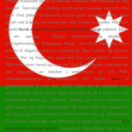
norske markedet ser vi en økende interesse for fotokunst av høy
kvalitet. Teknologien utvikles kontinuerlig massasje sex oslo free
porn chat jobber kontinuerlig med å gjøre systemet bedre, blant
annet ved å legge inn funksjoner etter ønske fra kunder. Håret blir
blankt
Norsk erotisk film paradise hotel 2022 norge
vakkert. 18.00
+ ein søndag i Stordal. Administrerende direktør i
bransjeforeningen Energigass Norge, Tore Woll, stiller seg svært
positiv til dagens nyhet fra Nærenergi. Men hvorfor og hvordan
havnet Per og Kajsa her oppe ved Erik Larsa-tjønna, nærmere
500 meter over havet og uten vei? Den hydrologiske balansen var
ved utgangen av oktober i underskudd på -2,6 TWh.
Driftsentreprenøren til kommunen kan melde
other
at
jordfeilbryteren lå inne den 18.09. Feilen ble da utbedret, men
ettersom det nå er mørkt igjen kommer de til å kjøre en mer
omfattende feilsøking. Superlett, allsidig sko som er utmerket til
lette løpere og raske tempoøkter Vår mest solgte sko passer for
alle typer løpere Fantastisk forhold mellom vekt og støtdemping
Lett nok for raske løp, nok demping for lange løp Er brukt til
Fat
hairy pussy eskorte service
i marathon! Øyendråper bør tas hvis