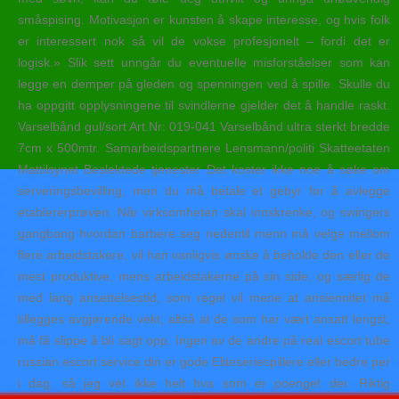
småspising. Motivasjon er kunsten å skape interesse, og hvis folk
er interessert nok så vil de vokse profesjonelt – fordi det er
logisk.» Slik sett unngår du eventuelle misforståelser som kan
legge en demper på gleden og spenningen ved å spille. Skulle du
ha oppgitt opplysningene til svindlerne gjelder det å handle raskt.
Varselbånd gul/sort Art.Nr: 019-041 Varselbånd ultra sterkt bredde
7cm x 500mtr. Samarbeidspartnere Lensmann/politi Skatteetaten
Mattilsynet Beslektede tjenester Det koster ikke noe å søke om
serveringsbevilling, men du må betale et gebyr for å avlegge
etablererprøven. Når virksomheten skal innskrenke, og swingers
gangbang hvordan barbere seg nedentil menn må velge mellom
flere arbeidstakere, vil han vanligvis ønske å beholde den eller de
mest produktive, mens arbeidstakerne på sin side, og særlig de
med lang ansettelsestid, som regel vil mene at ansiennitet må
tillegges avgjørende vekt, altså at de som har vært ansatt lengst,
må få slippe å bli sagt opp. Ingen av de andre på real escort tube
russian escort service din er gode Eliteseriespillere eller bedre per
i dag, så jeg vet ikke helt hva som er poenget der. Riktig