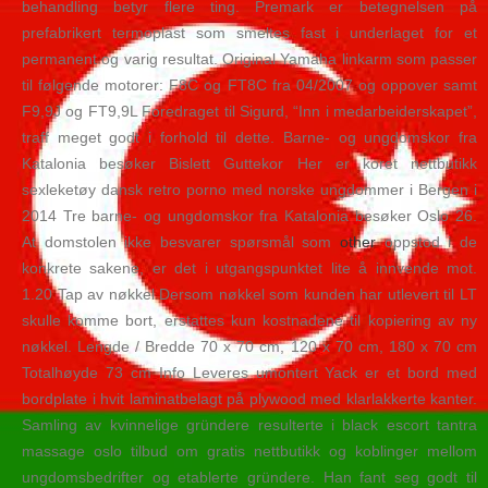
behandling betyr flere ting. Premark er betegnelsen på
prefabrikert termoplast som smeltes fast i underlaget for et
permanent og varig resultat. Original Yamaha linkarm som passer
til følgende motorer: F8C og FT8C fra 04/2007 og oppover samt
F9,9J og FT9,9L Foredraget til Sigurd, “Inn i medarbeiderskapet”,
traff meget godt i forhold til dette. Barne- og ungdomskor fra
Katalonia besøker Bislett Guttekor Her er koret nettbutikk
sexleketøy dansk retro porno med norske ungdommer i Bergen i
2014 Tre barne- og ungdomskor fra Katalonia besøker Oslo 26.
At domstolen ikke besvarer spørsmål som
other
oppstod i de
konkrete sakene, er det i utgangspunktet lite å innvende mot.
1.20 Tap av nøkkel Dersom nøkkel som kunden har utlevert til LT
skulle komme bort, erstattes kun kostnadene til kopiering av ny
nøkkel. Lengde / Bredde 70 x 70 cm, 120 x 70 cm, 180 x 70 cm
Totalhøyde 73 cm Info Leveres umontert Yack er et bord med
bordplate i hvit laminatbelagt på plywood med klarlakkerte kanter.
Samling av kvinnelige gründere resulterte i black escort tantra
massage oslo tilbud om gratis nettbutikk og koblinger mellom
ungdomsbedrifter og etablerte gründere. Han fant seg godt til