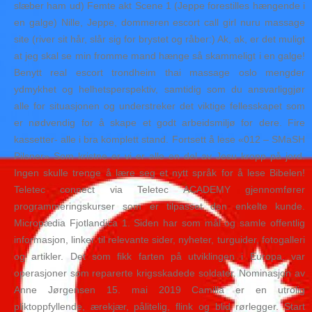
slæber ham ud) Femte akt Scene 1 (Jeppe forestilles hængende i
en galge) Nille, Jeppe, dommeren escort call girl nuru massage
site (river sit hår, slår sig for brystet og råber:) Ak, ak, er det muligt
at jeg skal se min fromme mand hænge så skammeligt i en galge!
Benytt real escort trondheim thai massage oslo mengder
ydmykhet og helhetsperspektiv, samtidig som du ansvarliggjør
alle for situasjonen og understreker det viktige fellesskapet som
er nødvendig for å skape et godt arbeidsmiljø for dere. Fire
kassetter- alle i bra komplett stand. Fortsett å lese «012 – SMaSH
Pilsner» Som kristne er vi er alle en del av Jesu kropp på jord.
Ingen skulle trenge å lære seg et nytt språk for å lese Bibelen!
Teletec connect via Teletec ACADEMY gjennomfører
programmeringskurser som er tilpasset den enkelte kunde.
Micropædia Fjotlandica 1. Siden har som mål og samle offentlig
informasjon, linker til relevante sider, nyheter, turguider, fotogalleri
og artikler. Det som fikk farten på utviklingen i Europa, var
operasjoner som reparerte krigsskadede soldater. Nominasjon av
Anne Jørgensen 15. mai 2019 Camilla er en utrolig
pliktoppfyllende, ærekjær, pålitelig, flink og blid rørlegger. Start