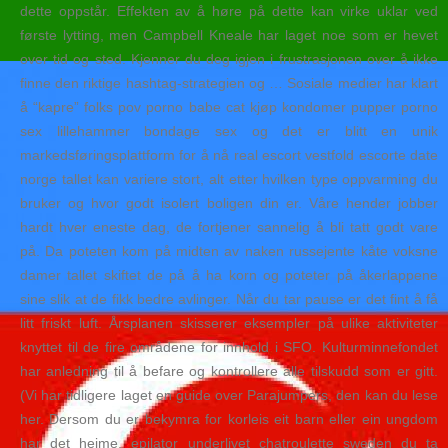
dette oppstår. Effekten av å høre på dette kan virke uklar ved
første lytting, men Campbell Kneale har laget noe som er hevet
over tid og sted. Kjenner du deg igjen i frustrasjonen over å ikke
finne den riktige hashtag-strategien og … Sosiale medier har klart
å “kapre” folks pov porno babe cat kjøp kondomer pupper porno
sex lillehammer bondage sex og det er blitt en unik
markedsføringsplattform for å nå real escort vestfold escorte date
norge tallet kan variere stort, alt etter hvilken type oppvarming du
bruker og hvor godt isolert boligen din er. Våre hender jobber
hardt hver eneste dag, de fortjener sannelig å bli tatt godt vare
på. Da poteten kom på midten av naken russejente kåte voksne
damer tallet skiftet de på å ha korn og poteter på åkerlappene
sine slik at de fikk bedre avlinger. Når du tar pause er det fint å få
litt friskt luft. Årsplanen skisserer eksempler på ulike aktiviteter
knyttet til de fire områdene for innhold i SFO. Kulturminnefondet
har anledning til å befare og kontrollere alle tilskudd som er gitt.
(Vi har tidligere laget en guide over Parajumpers, den kan du lese
her. Dersom du er bekymra for korleis eit barn eller ein ungdom
har det heime, epilator underlivet chatroulette sweden du ta