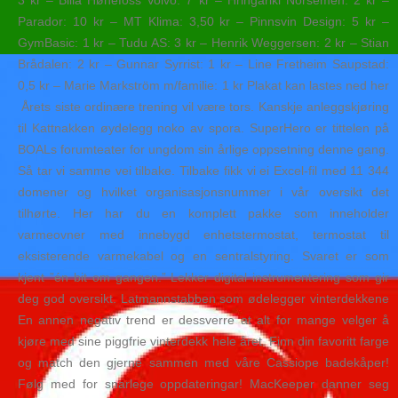
3 kr – Bilia Hønefoss Volvo: 7 kr – Hringariki Norsemen: 2 kr –
Parador: 10 kr – MT Klima: 3,50 kr – Pinnsvin Design: 5 kr –
GymBasic: 1 kr – Tudu AS: 3 kr – Henrik Weggersen: 2 kr – Stian
Brådalen: 2 kr – Gunnar Syrrist: 1 kr – Line Fretheim Saupstad:
0,5 kr – Marie Markström m/familie: 1 kr Plakat kan lastes ned her
​ Årets siste ordinære trening vil være tors. Kanskje anleggskjøring
til Kattnakken øydelegg noko av spora. SuperHero er tittelen på
BOALs forumteater for ungdom sin årlige oppsetning denne gang.
Så tar vi samme vei tilbake. Tilbake fikk vi ei Excel-fil med 11 344
domener og hvilket organisasjonsnummer i vår oversikt det
tilhørte. Her har du en komplett pakke som inneholder
varmeovner med innebygd enhetstermostat, termostat til
eksisterende varmekabel og en sentralstyring. Svaret er som
kjent ”én bit om gangen.” Lekker digital instrumentering som gir
deg god oversikt. Latmannstabben som ødelegger vinterdekkene
En annen negativ trend er dessverre at alt for mange velger å
kjøre med sine piggfrie vinterdekk hele året. Finn din favoritt farge
og match den gjerne sammen med våre Cassiope badekåper!
Følg med for snarlege oppdateringar! MacKeeper danner seg