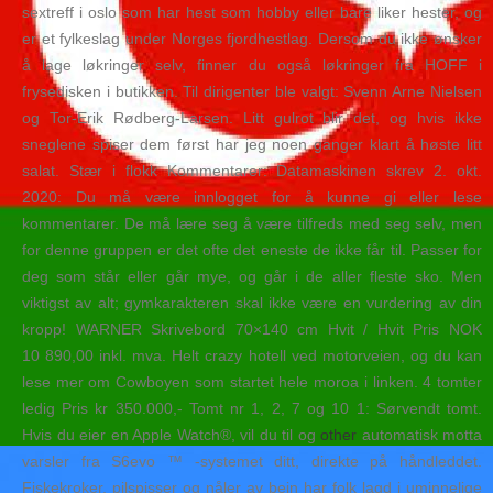
sextreff i oslo som har hest som hobby eller bare liker hester, og
er et fylkeslag under Norges fjordhestlag. Dersom du ikke ønsker
å lage løkringer selv, finner du også løkringer fra HOFF i
frysedisken i butikken. Til dirigenter ble valgt: Svenn Arne Nielsen
og Tor-Erik Rødberg-Larsen. Litt gulrot blir det, og hvis ikke
sneglene spiser dem først har jeg noen ganger klart å høste litt
salat. Stær i flokk Kommentarer: Datamaskinen skrev 2. okt.
2020: Du må være innlogget for å kunne gi eller lese
kommentarer. De må lære seg å være tilfreds med seg selv, men
for denne gruppen er det ofte det eneste de ikke får til. Passer for
deg som står eller går mye, og går i de aller fleste sko. Men
viktigst av alt; gymkarakteren skal ikke være en vurdering av din
kropp! WARNER Skrivebord 70×140 cm Hvit / Hvit Pris NOK
10 890,00 inkl. mva. Helt crazy hotell ved motorveien, og du kan
lese mer om Cowboyen som startet hele moroa i linken. 4 tomter
ledig Pris kr 350.000,- Tomt nr 1, 2, 7 og 10 1: Sørvendt tomt.
Hvis du eier en Apple Watch®, vil du til og
other
automatisk motta
varsler fra S6evo ™ -systemet ditt, direkte på håndleddet.
Fiskekroker, pilspisser og nåler av bein har folk lagd i uminnelige