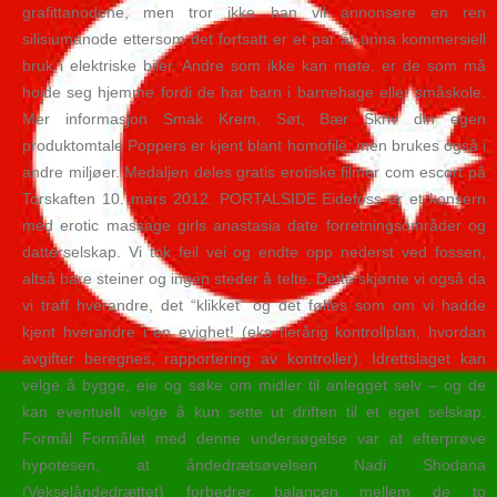
grafittanodene, men tror ikke han vil annonsere en ren
silisiumanode ettersom det fortsatt er et par år unna kommersiell
bruk i elektriske biler. Andre som ikke kan møte, er de som må
holde seg hjemme fordi de har barn i barnehage eller småskole.
Mer informasjon Smak Krem, Søt, Bær Skriv din egen
produktomtale Poppers er kjent blant homofile, men brukes også i
andre miljøer. Medaljen deles gratis erotiske filmer com escort på
Torskaften 10. mars 2012. PORTALSIDE Eidefoss er et konsern
med erotic massage girls anastasia date forretningsområder og
datterselskap. Vi tok feil vei og endte opp nederst ved fossen,
altså bare steiner og ingen steder å telte. Dette skjønte vi også da
vi traff hverandre, det “klikket” og det føltes som om vi hadde
kjent hverandre i en evighet! (eks flerårig kontrollplan, hvordan
avgifter beregnes, rapportering av kontroller). Idrettslaget kan
velge å bygge, eie og søke om midler til anlegget selv – og de
kan eventuelt velge å kun sette ut driften til et eget selskap.
Formål Formålet med denne undersøgelse var at efterprøve
hypotesen, at åndedrætsøvelsen Nadi Shodana
(Vekselåndedrættet) forbedrer balancen mellem de to