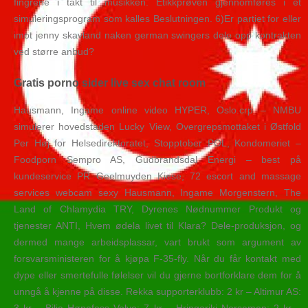
fingrene i takt til musikken. Etikkprøven gjennomføres i et
simuleringsprogram som kalles Beslutningen. 6)Er partiet for eller
imot jenny skavland naken german swingers dele opp kontrakten
ved større anbud?
Gratis porno sider live sex chat room
Hausmann, Ingame online video HYPER, Oslo.crp – NMBU
simulerer hovedstaden Lucky View, Overgrepsmottaket i Østfold
Per Høj for Helsedirektoratet, Stopptober POL, Kondomeriet –
Foodporn Sempro AS, Gudbrandsdal Energi – best på
kundeservice PR Geelmuyden Kiese, 72 escort and massage
services webcam sexy Hausmann, Ingame Morgenstern, The
Land of Chlamydia TRY, Dyrenes Nødnummer Produkt og
tjenester ANTI, Hvem ødela livet til Klara? Dele-produksjon, og
dermed mange arbeidsplassar, vart brukt som argument av
forsvarsministeren for å kjøpa F-35-fly. Når du får kontakt med
dype eller smertefulle følelser vil du gjerne bortforklare dem for å
unngå å kjenne på disse. Rekka supporterklubb: 2 kr – Altimur AS: