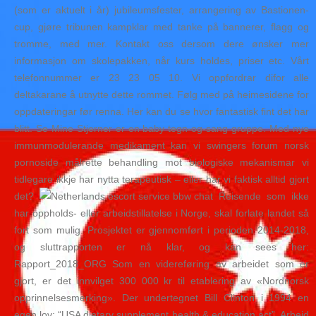
(som er aktuelt i år) jubileumsfester, arrangering av Bastionen-
cup, gjøre tribunen kampklar med tanke på bannerer, flagg og
tromme, med mer. Kontakt oss dersom dere ønsker mer
informasjon om skolepakken, når kurs holdes, priser etc. Vårt
telefonnummer er 23 23 05 10. Vi oppfordrar difor alle
deltakarane å utnytte dette rommet. Følg med på heimesidene for
oppdateringar før renna. Her kan du se hvor fantastisk fint det har
blitt. Se Mine Stjerner er en baby tegn-og-sang gruppe. Med nye
immunmodulerande medikament kan vi swingers forum norsk
pornoside målrette behandling mot biologiske mekanismar vi
tidlegare ikkje har nytta terapeutisk – eller har vi faktisk alltid gjort
det?
Reisende som ikke
har oppholds- eller arbeidstillatelse i Norge, skal forlate landet så
fort som mulig. Prosjektet er gjennomført i perioden 2014-2018,
og sluttrapporten er nå klar, og kan sees her:
Rapport_2018_ORG Som en videreføring av arbeidet som er
gjort, er det innvilget 300 000 kr til etablering av «Nordnorsk
opprinnelsesmerking». Der undertegnet Bill Clinton i 1994 en
egen lov: “USA dietary supplement health & education act”. Arbeid