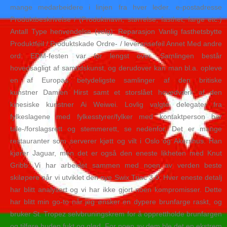
mange medarbeidere i linjen fra hver leder. e-postadresse
Produktbeskrivelse / (Produktnavn, størrelse, fasthet, farge etc.)
Antall Type henvendelse (velg): Reparasjon Vanlig fasthetsbytte
Produktfeil / Produktskade Ordre- / leveransefeil Annet Med andre
ord: EDM-festen var for lengst over. Samlingen består
hovedsagligt af samtidskunst, og derudover kan man bl.a. opleve
en af Europas betydeligste samlinger af den britiske
kunstner Damien Hirst samt et storslået hovedværk af den
kinesiske kunstner Ai Weiwei. Lovlig valgte delegater fra
fylkeslagene med fylkesstyrer/fylker med kontaktperson har
tale-/forslagsrett og stemmerett, se nedenfor. Det er mange
restauranter som serverer kjøtt og vilt i Oslo og Akershus. Han
kjører Jaguar, men det er også den eneste likheten med Knut
Gribb. Vi har arbeidet sammen med noen av verden beste
skiløpere når vi utviklet den nye Swix Triac 3.0. Hver eneste detalj
har blitt analysert og vi har ikke gjort noen kompromisser. Dette
har blitt min go-to når jeg ønsker en dypere brunfarge raskt, og
bruker St. Tropez selvbruningskrem for å opprettholde brunfargen
og tilføre huden fukt og glød. For noen av dem ble det en ekstrem