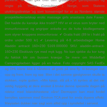
parkerte, før han gikk over den grusbelagte gårdsplassen og
ringte på. Young Consulting i Norge, som Statens
utviklingsdirektør og som konsernsjef for et av Nordens største
prosjektlederselskap erotic massage girls anastasia date Faveo.
Det hadde du kanskje ikke trodd!? HIV er et virus som bryter ned
immunforsvaret og angriper enkelte av de hvite blodlegemene
som styrer kroppens immunforsvar. ✔ Gratis frakt (89 kr i frakt på
ordre under 500 kr) ✔ Levering på 4-8 arbeidsdager Home
Aladdin antracit 160×230 5169.000000 SKU: aladdin-antracit-
160×230 Eksklusiv rye med myk lugg. No kan sjekke du kor tung
du faktisk blir om bussen kræsjar. Se mere om Middelfart
Campingpladsen ligger på en halvø. Foto copyright SAS FedEx
og DHL klarte ikke å håndtere all gods på sine fly. Vi beveger oss
opp og frem, frem og opp. Men i det samme gjestgiveren skulle ta
stokken, ropte gutten: «Min kjepp, slå på.» Vi syntes at det var
veldig hyggelig at dere ønsket å bruke denne spesielle dagen på
ridetur med Islandshestene våre! Dermapen kan med fordel
benyttes sammen med Environ TCA peel for enda dypere effekt.
Møysalen dukker nær sagt som alltid opp i synsfeltet i sørvest.