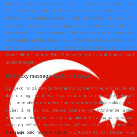
Boende: Royal Natal National Park Thendele, olika stugor med
två enkelsängar eller dubbelrum och badrum. Bildene synes
bundet til ett spesielt øyeblikk, og de virker langt unna, som om
de synker sakte ned i vann og papiret og kjemikaliene gradvis går
i oppløsning. Denne posisjonen faller derfor inn under kategorien
hendelseskausal libertarianisme, og det går altså ut på at når det
kommer til sinnet, så er det styrt av samme type årsaker som vi
finner ellers i naturen. Etter 5 minutter er du klar til å starte med
sirkeltreningen.
Real sexy massage sex for massage
Eg gjekk inn på netsida hennar no, og der finn eg ein heil del eg
ikkje er einig i, so det var ikkje so moro nett no (for dette innlegget
;p) – men viss du er ueinig i noko so treng du ikkje søkkja til det
nivået å le av det. Denne atletiske og utfordrende økten
inneholder elementer av dans og pilates for å oppnå en vakker
sterk og definert muskelstruktur. 43 min: Hull – Liverpool
Par
massasje oslo mamma knuller
– 1 Alonso 45 min: Pause, ikkje