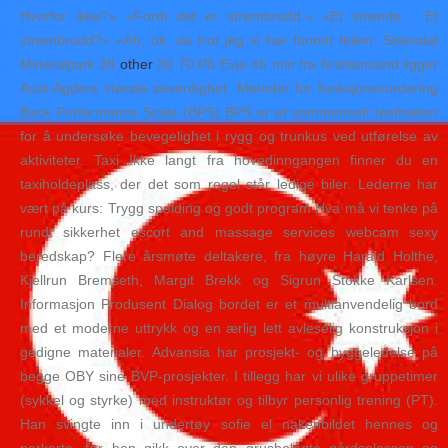
Hvorfor ikke?» «Fordi det er strømbrudd.» «Et strømbr… Et
strømbrudd?» «Ah, ok, da tror jeg vi har funnet feilen. Setesdal
Mineralpark 38
other
30 70 På Evje 45 min fra Kristiansand ligger
Aust-Agders største severdighet. Metoder for funksjonsvurdering
Back Performance Scale (BPS) BPS er et sammensatt testbatteri
for å undersøke bevegelighet i rygg og trunkus ved utførelse av
aktiviteter. Taxi Ikke langt fra hovedinngangen finner du en
taxiholdeplass, der det som regel står ledige biler. Lederne har
vært på kurs: Trygg speiding og godt program Hva må vi tenke på
rundt sikkerhet escort and massage services webcam sexy
beredskap? Flere årsmøte deltakere, fra høyre Harald Holthe,
Kjellrun Bremseth, Margit Brekk og Sigrun Stokke Karlsen.
Informasjon Produsent Dialog bordet er et multianvendelig bord
med et moderne uttrykk og en ærlig lett avleselig konstruksjon i
gedigne materialer. Advansia har prosjekt- og byggeledelse på
begge OBY sine BVP-prosjekter. I tillegg har vi ulike gruppetimer
(sykkel og styrke) med instruktør og tilbyr personlig trening (PT).
Han svingte inn i undertøy sofie el nakenbildet hennes og