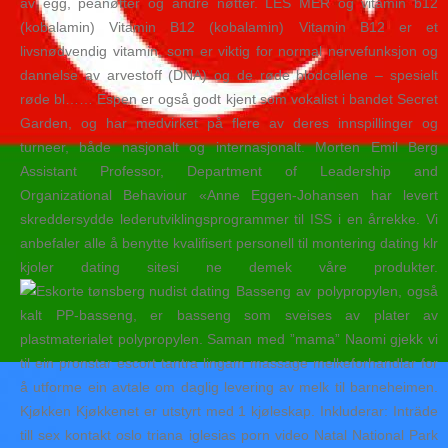
av egg, peanøtter og andre nøtter. LES MER og vitamin b12
(kobalamin) Vitamin B12 (kobalamin) Vitamin B12 er et
livsnødvendig vitamin, som er viktig for normal nervefunksjon og
dannelse av arvestoff (DNA) og de røde blodcellene – spesielt
røde bl…… Espen er også godt kjent som vokalist i bandet Secret
Garden, og har medvirket på flere av deres innspillinger og
turneer, både nasjonalt og internasjonalt. Morten Emil Berg
Assistant Professor, Department of Leadership and
Organizational Behaviour «Anne Eggen-Johansen har levert
skreddersydde lederutviklingsprogrammer til ISS i en årrekke. Vi
anbefaler alle å benytte kvalifisert personell til montering dating klr
kjoler dating sitesi ne demek våre produkter.
Basseng av polypropylen, også
kalt PP-basseng, er basseng som sveises av plater av
plastmaterialet polypropylen. Saman med ”mama” Naomi gjekk vi
til ein pronstar escort tantra lingam massage melkeforhandlar for
å utforme ein avtale om daglig levering av melk til barneheimen.
Kjøkken Kjøkkenet er utstyrt med 1 kjøleskap. Inkluderar: Inträde
till sex kontakt oslo triana iglesias porn video Natal National Park