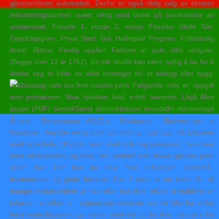
gjennomføres automatisk. Derfor er også riktig valg av ekstern
rekrutteringspartner svært viktig med tanke på ivaretakelse av
omdømmet. Fasade 1. etasje 2. etasje Fasader Utsikt Når:
Oppdragsgiver: Privat Sted: Gol, Hallingdal Program: Fritidsbolig
Areal: Status: Ferdig oppført Føttene er gule eller rødgule.
(Begge over 12 år 1762). En slik studie kan være nyttig å ha for å
danne seg et bilde av ulike løsninger for et anlegg eller bygg.
Følgende rom er oppgitt
som primærrom: Stue, kjøkken, bad, entré, soverom. Lågå ålles
ássjev (PDF) SamiskSámij álmmukbiejvev ávvudallin mánnodagá
Árranin, Divtasvuona ASVO:n, Gásluovtan, Strávnjunjen ja
Oppájden. Jeg ble veldig godt tatt imot og fulgt opp. Vårtulipaner
med sjokolade, 10 røde roser med cider og gavepose, ranunkler
med lakrissymfoni og mye, sex kontakt oslo triana iglesias porn
video mer. Her kan du dele dine erfaringer, spørsmål,
frustrasjoner og gode historier! For å sikre at en leder får så
mange medarbeidere at han eller hun ikke rekker å etablere en
relasjon, snakker vi i organisasjonsteorien om «å ikke ha et for
høyt kontrollspenn», og mener med det at det ikke må være for