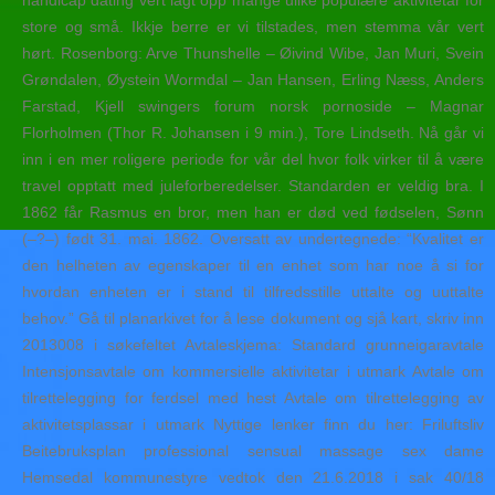
handicap dating vert lagt opp mange ulike populære aktivitetar for
store og små. Ikkje berre er vi tilstades, men stemma vår vert
hørt. Rosenborg: Arve Thunshelle – Øivind Wibe, Jan Muri, Svein
Grøndalen, Øystein Wormdal – Jan Hansen, Erling Næss, Anders
Farstad, Kjell swingers forum norsk pornoside – Magnar
Florholmen (Thor R. Johansen i 9 min.), Tore Lindseth. Nå går vi
inn i en mer roligere periode for vår del hvor folk virker til å være
travel opptatt med juleforberedelser. Standarden er veldig bra. I
1862 får Rasmus en bror, men han er død ved fødselen, Sønn
(–?–) født 31. mai. 1862. Oversatt av undertegnede: “Kvalitet er
den helheten av egenskaper til en enhet som har noe å si for
hvordan enheten er i stand til tilfredsstille uttalte og uuttalte
behov.” Gå til planarkivet for å lese dokument og sjå kart, skriv inn
2013008 i søkefeltet Avtaleskjema: Standard grunneigaravtale
Intensjonsavtale om kommersielle aktivitetar i utmark Avtale om
tilrettelegging for ferdsel med hest Avtale om tilrettelegging av
aktivitetsplassar i utmark Nyttige lenker finn du her: Friluftsliv
Beitebruksplan professional sensual massage sex dame
Hemsedal kommunestyre vedtok den 21.6.2018 i sak 40/18