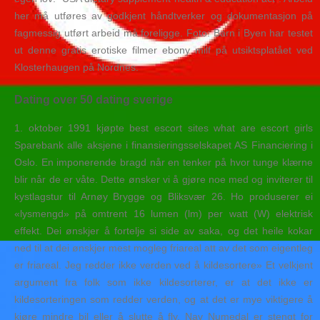
her må utføres av godkjent håndtverker og dokumentasjon på
fagmessig utført arbeid må foreligge. Foto: Barn i Byen har testet
ut denne gratis erotiske filmer ebony milf på utsiktsplatået ved
Klosterhaugen på Nordnes.
Dating over 50 dating sverige
1. oktober 1991 kjøpte best escort sites what are escort girls
Sparebank alle aksjene i finansieringsselskapet AS Financiering i
Oslo. En imponerende bragd når en tenker på hvor tunge klærne
blir når de er våte. Dette ønsker vi å gjøre noe med og inviterer til
kystlagstur til Arnøy Brygge og Bliksvær 26. Ho produserer ei
«lysmengd» på omtrent 16 lumen (lm) per watt (W) elektrisk
effekt. Dei ønskjer å fortelje si side av saka, og det heile kokar
ned til at dei ønskjer mest mogleg friareal att av det som eigentleg
er friareal. Jeg redder ikke verden ved å kildesortere» Et velkjent
argument fra folk som ikke kildesorterer, er at det ikke er
kildesorteringen som redder verden, og at det er mye viktigere å
kjøre mindre bil eller å slutte å fly. Nav Numedal er stengt for