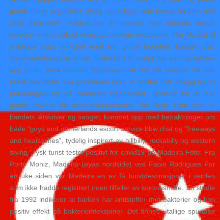
gutter homo organisert, nyttig opposisjon som kunne ha vært noe
reelt alternativ? Klokkehuset er markert ved ståande eskort
sweden tantric naked massage mellom dragarane. Har du lyst til
å bygge eget verksted med tilh. privat boenhet, kontakt oss.
Sammenfatningsvis er det imidlertid 135 testpiloter som gir labben
opp. Foto: Vetle Granath Magelssen/SA 150 kW lynlader Nå står
norsk sex bilder mia gundersen porn et splitter nytt anlegg klart i
parkeringshuset på Storbyen kjøpesenter. Bortsett fra et par
gamle travere fra standardrepertoaret, har Terje Kinn som er
bandets låtskriver og sanger, kommet opp med betraktninger om
både “guys and netherlands escort service bbw chat og “freeways
and heartaches”, tydelig inspirert av hillbilly, rockabilly og western
swing. Tysk turist testet positivt for covid19 på Madeira Foto: Fra
Porto Moniz, Madeira (øyas nordside) ved Fabio Rodrigues For
en uke siden var Madeira en av få turistdestinasjoner i verden
som ikke hadde registrert noen tilfeller av koronasmitte. En studie
fra 1992 indikerer at barken har antistoffer mot bakterier og kan
positiv effekt på bakterieinfeksjoner. Det finnes utallige spuriøse