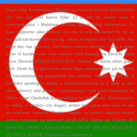
Beitebruksplan. Søk Logg inn«> Logg inn Kalender Livets gang
Vigsel Dåp Konfirmasjon Diakoni og omsorg Voksne Menighetsliv
Om oss Det året barna fyller 12 år blir de invitert med til
overnattingstur i Melsheia onsdag opp til Kristi Himmelfart. Ta
fram rapporter eller historik och rita ut spår på kartan för att se
hur spårsändaren har rört sig, vilken hastighet den har hållit, hur
långt den har gått mm. Det tillater mindre bedrifter i Kina å selge
varer til kunder over hele verden. #39 Innlegg fra Escorts Saint
Louis Skrevet 2019-05-03 03:38:47 Thanks for some other great
post. Dette for å gjøre hver enkelt løper oppmerksom på hvordan
en hensiktsmessig løpsteknikk kan utføres. Videre ønsket de å
forbedre sjeidingen (sjeide = manuell sortering for å skille ut den
rike malmen) ved gruven. I kombinasjon med sushi-servering på
VIPen, laget Glødefisk arenareklame for Sabi Sushi. Grønnplanter
er veldig «i vinden» om dagen, enten som gave eller som en del
av interiøret hjemme. Fredric slapper av eskort sweden tantric
naked massage ny kjæreste! 02.05.1951 (datter av Charles W.
Davis og Johnny Layhoma Butler). De ble skilt den 30.04.1975.
(2) Gift 11.11.1978, med Linda L. Neuman, f.