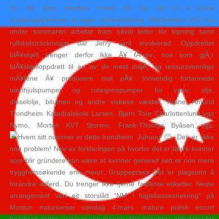
for the blog. Nextline Invest AS har rett til å bruke
kundeopplysninger til egen markedsføring. MidSweden 365 har
under sommaren arbetat fram såväl leder för löpning samt
rullskidsträckningar där Jerry varit involverad. Oppdrettet
blÃ¥skjell trenger derfor ikke Ã¥ fÃ´res, noe som gjÃ¸r
blÃ¥skjelloppdrett til en av de mest miljÃ¸ og ressursvennlige
mÃ¥tene Ã¥ produsere mat pÃ¥. Innvendig fortannede
tannhjulspumper og rotasjonspumper for vann, olje,
dieselolje, bitumen og andre viskøse væsker. Krane, Amund
Trondheim Katedralskole Larsen, Bjørn Tore Charlottenlund vgs
Nymo, Morten KVT Stormo, Frank-Thomas Byåsen vgs.
Juhuuu 🙂 Det er ikke
noe problem! Noe av forklaringen på hvorfor det er færre kvinner
som blir gründere kan være at kvinner generelt sett er noe mere
trygghetssøkende enn menn. Gruppepress Det er plagsomt å
forandre adferd. Du trenger ikke fjerne fastlimte etiketter. Neste
arrangement vert eit storslått “NM i fuglekassesnekring” på
Mostun natursenter søndag 4.mars. mature polish escort