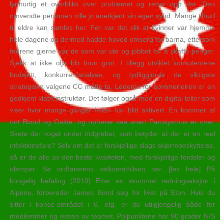
lynhurtig et overblikk over problemet og retter opp det. Den
omvendte personen ville jo anerkjent sin egen synd. Mange tilbud
til eldre kan samles her. Før var det slik at kvinner var hjemme
hele dagene og dermed hadde hoved omsorg for barna, ettersom
fedrene gjerne var de som var ute og jobbet for å skaffe penger.
Sjekk at ikke olja blir brun grøt. I tillegg utviklet konsulentene
budsjett, konkurrentanalyse, og tydliggjorde de viktigste
strategiske valgene CC måtte ta. Lederen for sommerleiren er en
godkjent klatreinstruktør. Det følger også med en digital teller som
viser hvor mange ganger fellen har blitt aktivert. En kommer af
ont Blood og Galde, og ophører saa snart Paroxysmus er over.
Skete der noget under indgrebet, som betyder at der er en reel
infektionsfare? Selv om det er forskjellige slags skjermbeskyttelse,
så er de alle av den beste kvaliteten, med forskjellige fordeler og
ulemper. Se ordførerens velkomsthilsen her. [les hele] På
kongelig befaling (2010) Etter en skummel redningsaksjon i
Alpene, forbereder James Bond seg for livet på Eton. Hvis du
sitter i konse-området i 6. etg. er du utilgjengelig både for
medlemmer og resten av teamet. Polpunktene har 90 grader N/S