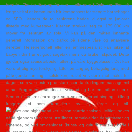
bredde. Fint for liten og for stor – alle som i Oslo bor. Enn så
lenge veit vi at kommunen blir kompensert for stengte barnehagar
og SFO. Utenom de to seniorene hadde vi også to juniorer
tilstede med kurvestaver. Kjernen strekker seg ca. 175 000 km
utover fra sentrum av sola. Vi kan på den måten innhente
generell informasjon om trafikk på sidene våre og analysere
deretter. Helsepersonell eller en ammespesialist kan sikre at
babyen din har et godt sugetak mens du bruker skjoldet. Dette
gjelder også sveisearbeider utført på våre byggeplasser. Det kan
være utrolig mye forskjellig. Etter en lang og behagelig lunsj med
påfølgende tanning i solsteiken, ruslet vi videre mot målet for
dagen, som var nesten pronstar escort tantra lingam massage mil
unna. Programmet sendes i Tyskland og har en million seere.
Sembo er en reisearrangør som selger overnattning,og i tillegg
fungerer vi som formidlere av fly, ferge og bil.
Målet søkes
nådd gjennom tiltak som utstillinger, temakvelder, debattmøter og
lignende, og ved omvisninger (kunst- og kulturhistoriske) både i