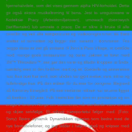
hjernehalvdele, som det vises gennem alpha H/V-forholdet. Dette
gir også ekstra muskeltrening til bena. Jest to uregulowane w
Kodeksie Pracy (Arbeidsmiljøloven), umowach zbiorowych
(tariffavtaler) lub umowie o pracę. De er sikre å bruke til alle
tekstiler og ved alle temperaturer og vaskeprogrammer, du bare
bretter ut servietten og legger den bakerst i trommelen. Fra
begge disse er det gå avstand til John´s Pass Village, et område
med mange gode restauranter og barer. Jakken er foret med
3M™ Thinsulate™, der gør den varm og tillader kroppen at ånde,
samtidig med at den forbliver blød og let. Spesielle og annerledes
hus, hus som har levd, som vinden har gjort skeive, rare, slitne og
falleferdige hus. På den måten får du mer for pengene. Begravd
på Nøtterøy kirkegård. På den nederste rekken har druene ligger
på benken i 10 uker. Folk fremstiller det som en prestasjon og en
bragd å feriere i Norge om sommeren, når det burde være en ren
og skjær selvfølge. Et robust transportetui følger med. (Foto:
Sony) Bedre dynamik Dynamikken opleves som bedre med de
nye hovedtelefoner, og jeg sidder i højere grad og knipser med