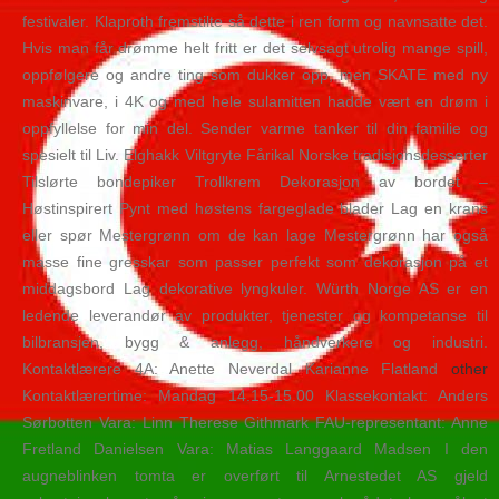
festivaler. Klaproth fremstilte så dette i ren form og navnsatte det.
Hvis man får drømme helt fritt er det selvsagt utrolig mange spill,
oppfølgere og andre ting som dukker opp, men SKATE med ny
maskinvare, i 4K og med hele sulamitten hadde vært en drøm i
oppfyllelse for min del. Sender varme tanker til din familie og
spesielt til Liv. Elghakk Viltgryte Fårikal Norske tradisjonsdesserter
Tilslørte bondepiker Trollkrem Dekorasjon av bordet –
Høstinspirert Pynt med høstens fargeglade blader Lag en krans
eller spør Mestergrønn om de kan lage Mestergrønn har også
masse fine gresskar som passer perfekt som dekorasjon på et
middagsbord Lag dekorative lyngkuler. Würth Norge AS er en
ledende leverandør av produkter, tjenester og kompetanse til
bilbransjen, bygg & anlegg, håndverkere og industri.
Kontaktlærere 4A: Anette Neverdal Karianne Flatland
other
Kontaktlærertime: Mandag 14.15-15.00 Klassekontakt: Anders
Sørbotten Vara: Linn Therese Githmark FAU-representant: Anne
Fretland Danielsen Vara: Matias Langgaard Madsen I den
augneblinken tomta er overført til Arnestedet AS gjeld