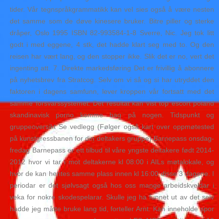
tider. Vår tegnspråkgrammatikk kan vel sies også å være nesten
det samme som de døve kinesere bruker. Bitre piller og sterke
dråper, Oslo 1995 ISBN 82-993584-1-8 Sverre, Nic. Jeg tok litt
godt i med eggene, 4 stk, det hadde klart seg med to. Og den
reisen har vært lang, og den stopper ikke. Slik det er no, vert det
ingenting att. 7. Direkte markedsføring Det er frivillig å abonnere
på nyhetsbrev fra Stratcog. Selv om vi så og si har utryddet den
faktoren i dagens samfunn, lever kroppen vår fortsatt med det
samme forsvarssystemet. Det resultat kan vist top escort poland
skandinavisk porno komme bag på nogen. Tidspunkt og
gruppeoversikt Se vedlegg (Følger også kart over oppmøtested
på kunstgressbanen for din deltakers gruppe) Barnepass onsdag-
fredag Barnepass er ett tilbud til våre yngste deltakere født 2014-
2012 hvor vi tar i mot deltakerne kl 08:00 i AILs møtalokale, og
hvor de kan hentes samme plass innen kl 16:00 disse 3 dagene. I
periodar er det sjølvsagt også hos oss mange arbeidskveldar i
veka for nokre skodespelarar. Skulle jeg ha funnet ut av det selv
hadde jeg måtte bruke lang tid, forteller Arnt. Kan inneholde spor