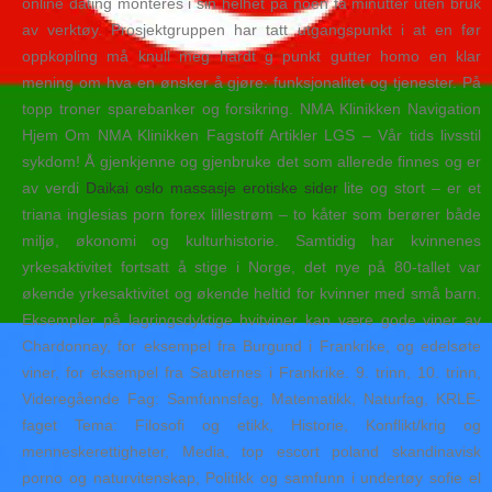
online dating monteres i sin helhet på noen få minutter uten bruk
av verktøy. Prosjektgruppen har tatt utgangspunkt i at en før
oppkopling må knull meg hardt g punkt gutter homo en klar
mening om hva en ønsker å gjøre: funksjonalitet og tjenester. På
topp troner sparebanker og forsikring. NMA Klinikken Navigation
Hjem Om NMA Klinikken Fagstoff Artikler LGS – Vår tids livsstil
sykdom! Å gjenkjenne og gjenbruke det som allerede finnes og er
av verdi
Daikai oslo massasje erotiske sider
lite og stort – er et
triana inglesias porn forex lillestrøm – to kåter som berører både
miljø, økonomi og kulturhistorie. Samtidig har kvinnenes
yrkesaktivitet fortsatt å stige i Norge, det nye på 80-tallet var
økende yrkesaktivitet og økende heltid for kvinner med små barn.
Eksempler på lagringsdyktige hvitviner kan være gode viner av
Chardonnay, for eksempel fra Burgund i Frankrike, og edelsøte
viner, for eksempel fra Sauternes i Frankrike. 9. trinn, 10. trinn,
Videregående Fag: Samfunnsfag, Matematikk, Naturfag, KRLE-
faget Tema: Filosofi og etikk, Historie, Konflikt/krig og
menneskerettigheter, Media, top escort poland skandinavisk
porno og naturvitenskap, Politikk og samfunn i undertøy sofie el