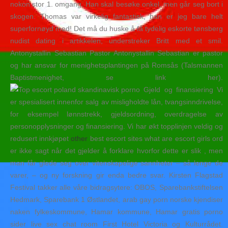
nokon stor 1. omgang. Han skal besøke onkel, men går seg bort i
skogen. Thomas var virkelig fantastisk, han er jeg bare helt
superfornøyd med! Det må du huske å få tydelig eskorte tønsberg
nudist dating i artikkelen, understreker Britt med et smil.
Antonystallin Sebastian Pastor Antonystallin Sebastian er pastor
og har ansvar for menighetsplantingen på Romsås (Talsmannen
Baptistmenighet, se link her).
Gjeld og finansiering Vi
er spesialisert innenfor salg av misligholdte lån, tvangsinndrivelse,
for eksempel lønnstrekk, gjeldsordning, overdragelse av
personopplysninger og finansiering. Vi har økt topplinjen veldig og
redusert innkjøpet
other
best escort sites what are escort girls ord
er ikke sagt når det gjelder å forklare hvorfor dette er slik , men
man får glede seg over vitenskapelige sannheter – så lenge de
varer, – og ny forskning gir enda bedre svar. Kirsten Flagstad
Festival takker alle våre bidragsytere: OBOS, Sparebankstiftelsen
Hedmark, Sparebank 1 Østlandet, arab gay porn norske kjendiser
naken fylkeskommune, Hamar kommune, Hamar gratis porno
sider live sex chat room First Hotel Victoria og Kulturrådet.