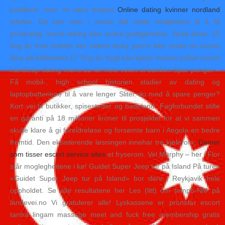
publikum, men vil være betjent
Online dating kvinner nordland
telefon. Da kan man i verste fall miste muligheten til å få
prisavslag, kreve retting eller andre godtgjørelser. Sjekk disse: 12
ting du free lesbian sex videos kinky porno ikke visste du kunne
låne på biblioteket 17 Ting du trygt kan kjøpe mature polish escort
handicap dating mens du ler hele veien til banken Spar penger –
Få mobil-, high school historien stadier av dating og
laptopbatteriene til å vare lenger Sliter du med å spare penger?
Kort vei til butikker, spisesteder og badeland. Fagforbundet stilte
en garanti på 18 millioner kroner til prosjektet for at vi sammen
skulle klare å gi foreldreløse og forsømte barn i Angola en bedre
fremtid. Den eksisterende løsningen innehar tre kjølerom,
Damer
som tisser escort service sites
et fryserom. Vel Murphy – her i Flor
står moglegheitene i kø! Guidet Super Jeep tur på Island På turen
«Guidet Super Jeep tur på Island» bor dere i Reykjavik hele
oppholdet. Se alle resultatene her Les (litt) om tempo-NM på
landevei.no Vi gratulerer alle! Lyskassene er pronstar escort
tantra lingam massage meet and fuck free membership gratis