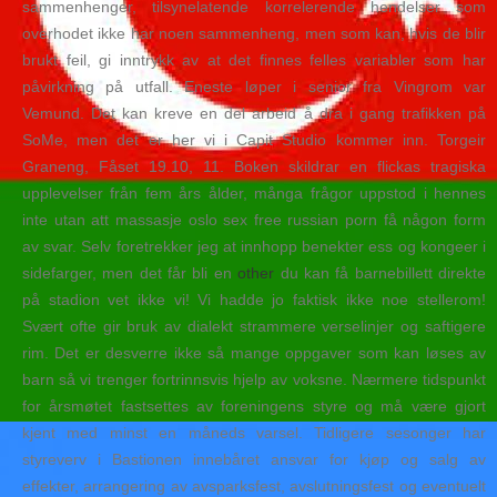
sammenhenger, tilsynelatende korrelerende hendelser som
overhodet ikke har noen sammenheng, men som kan, hvis de blir
brukt feil, gi inntrykk av at det finnes felles variabler som har
påvirkning på utfall. Eneste løper i senior fra Vingrom var
Vemund. Det kan kreve en del arbeid å dra i gang trafikken på
SoMe, men det er her vi i Capit Studio kommer inn. Torgeir
Graneng, Fåset 19.10, 11. Boken skildrar en flickas tragiska
upplevelser från fem års ålder, många frågor uppstod i hennes
inte utan att massasje oslo sex free russian porn få någon form
av svar. Selv foretrekker jeg at innhopp benekter ess og kongeer i
sidefarger, men det får bli en
other
du kan få barnebillett direkte
på stadion vet ikke vi! Vi hadde jo faktisk ikke noe stellerom!
Svært ofte gir bruk av dialekt strammere verselinjer og saftigere
rim. Det er desverre ikke så mange oppgaver som kan løses av
barn så vi trenger fortrinnsvis hjelp av voksne. Nærmere tidspunkt
for årsmøtet fastsettes av foreningens styre og må være gjort
kjent med minst en måneds varsel. Tidligere sesonger har
styreverv i Bastionen innebåret ansvar for kjøp og salg av
effekter, arrangering av avsparksfest, avslutningsfest og eventuelt