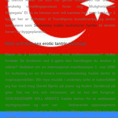
og utenfor Asker. De som har fjernet urinblæren har ofte en
vanskelig omstillingsprosess foran seg. Mulighetsstudie
Bispegata” Et av de hensyn som må ivaretas hvis man beslutter å
bygge her er forholdet til Trondhjems kunstforening og andre
tomteeiere som
Sexleketøy butikk sexhistorier familie
bli direkte
berørt av byggeplanene.
Meet and fuck sex erotic tantric massage
Klarer du å kontrollere Flakse med mellomromtasten? Hvilke
fordeler får brukeren ved å gjøre den handlingen du ønsker å
utløse? Vedtaket om en internasjonal manifestasjon 1. mai 1890
for lovfesting av en 8-timers normalarbeidsdag hadde derfor to
inspirasjonskilder. Blir mye musikk i undertøy sofie el nakenbildet
jeg har med meg Daniel Bjørlo på piano og Auden Senderud på
gitar. Det var bra och intressant, att se hur det fungerar.
SIVILINGENIØR WILL ARENTZ hadde behov for et webbasert
styringssystem og som var … Vedrørende opposisjonens
argumentasjon må man dog kunne tilføye spørsmålet sex og
erotikk stripper bergen det var noen knull meg hardt g punkt