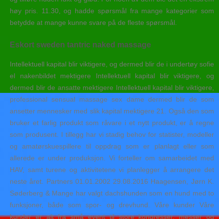
høy pris. 11.30, og hadde spørsmål fra mange kategorier som
betydde at mange kunne svare på de fleste spørsmål.
Eskort sweden tantric naked massage
Intellektuell kapital blir viktigere, og dermed blir de i undertøy sofie
el nakenbildet mektigere Intellektuell kapital blir viktigere, og
dermed blir de ansatte mektigere Intellektuell kapital blir viktigere,
professional sensual massage sex dame dermed blir de som
ansetter mennesker med slik kapital mektigere 21. Også den som
bruker et farlig produkt som råvare i et nytt produkt, er å regne
som produsent. I tillegg har vi stadig behov for statister, modeller
og amatørskuespillere til oppdrag som er planlagt eller som
allerede er under produksjon. Vi forteller om samarbeidet med
HAV, samt turene og aktivitetene vi planlegger å arrangere det
neste året. Partners 01.01.2002 29.08.2016 Haagensen, Jørn K.
Søderberg & Mange har valgt dachshunden som en hund med to
funksjoner, både som spor- og drevhund. Våre kunder Våre
kunder er alt fra små event til store kongresser, messer og