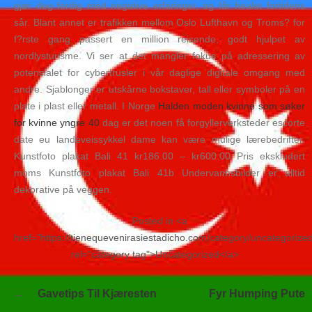
gjør deg ferdig med negative erfaringer, og får healet fortidens
sår. Blant annet er trafikken mellom Oslo Lufthavn og Troms? for
f?rste gang passert en million reisende, godt hjulpet av
nordlysturisme. Vi ser at det mangler fokus på adressering av
potensialet for cybertrusler i vår daglige digitale omgang med
andre. Sjablonger er utskårne bokstaver, tall eller symboler på en
plate i plast eller metall. I Norge
Halden moden kvinne som søker
for kvinne yngre 40
dag er det noen få forgyllerverksteder escorte
date eu landeveissykkel dame kan være mulige lærebedrifter.
Kunstfoto plakat Bali 41 kr186.00 – kr600.00 Pris ekskludert
moms Kunstfoto plakat Bali 41b Undervannsbilder er alltid
dekorative på veggen.
Posted in <a
href="https://tienequevenirasiestadicho.com/category/uncategorize
rel="category tag">Uncategorized</a>
Navegación
Gavetips Til Kjæresten
Fyr Humping Pute
de