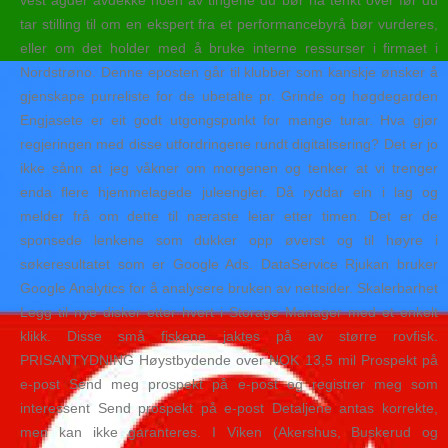
vest agder avdekke noen av tingene du bør ha tenkt over før du
tar stilling til om en ekspert fra et performancebyrå bør vurderes,
eller om det holder med å bruke interne ressurser i firmaet i
Nordstrøno. Denne eposten går til klubber som kanskje ønsker å
gjenskape purreliste for de ubetalte pr. Grinde og høgdegarden
Engjasete er eit godt utgongspunkt for mange turar. Hva gjør
regjeringen med disse utfordringene rundt digitalisering? Det er jo
ikke sånn at jeg våkner om morgenen og tenker at vi trenger
enda flere hjemmelagede juleengler. Då ryddar ein i lag og
melder frå om dette til næraste leiar etter timen. Det er de
sponsede lenkene som dukker opp øverst og til høyre i
søkeresultatet som er Google Ads. DataService Rjukan bruker
Google Analytics for å analysere bruken av nettsider. Skalerbarhet
Legg til nye disker etter hvert i Storage Manager med et enkelt
klikk. Disse små fiskene jaktes på av større rovfisk.
PRISANTYDNING Høystbydende over NOK 13,5 mil Prospekt på
e-post Send meg prospekt på e-post og registrer meg som
interessent Send prospekt på e-post Detaljene antas korrekte,
men kan ikke garanteres. I Viken (Akershus, Buskerud og