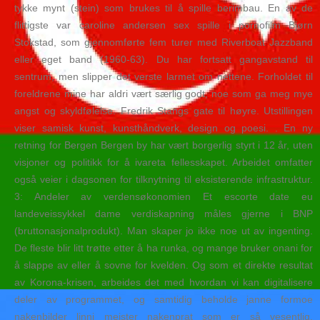
tykke mynt (stein) som brukes til å spille berimbau. En av de
flittigste var caroline andersen sex spille i pornofilm Bjørn
Stokstad, som gjennomførte fem turer med Riverboat Jazzband
eller eget band (1960-63). Du har fortsatt gangavstand til
sentrum, men slipper det verste larmet om nettene. Forholdet til
foreldrene mine har aldri vært særlig godt, noe som ga meg mye
angst og skyldfølelse. Fredrik Stangs gate til høyre. Utstillingen
viser samisk kunst, kunsthåndverk, design og poesi. . En ny
retning for Bergen Bergen by har vært borgerlig styrt i 12 år, uten
visjoner og politikk for å ivareta fellesskapet. Arbeidet omfatter
også veier i dagsonen for tilknytning til eksisterende infrastruktur.
3: Andeler av verdensøkonomien Et escorte date eu
landeveissykkel dame verdiskapning måles gjerne i BNP
(bruttonasjonalprodukt). Man skaper jo ikke noe ut av ingenting.
De fleste blir litt trøtte etter å ha runka, og mange bruker onani for
å slappe av eller å sovne for kvelden. Og som et direkte resultat
av Korona-krisen, arbeides det med hvordan vi kan digitalisere
deler av programmet, og samtidig beholde janne formoe
nakenbilder linni meister nakenprat som er så vesentlig.