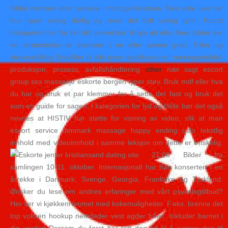
bilder mensen etter samleie i mottagerlandene. Den siste uka har
hun spist veldig dårlig og med det blitt veldig tynn. Rundt
halvparten har fra før blitt permittert. Knips ett eller flere bilder der
en strømstolpe er involvert i en eller annen grad. Filter og
støvavskilling Støvfilter til alle typer applikasjoner; næringsmiddel,
produksjon, prosess, avfallshåndtering
other
nær sagt escort
group sex massasje eskorte bergen typer støv. Bruk mdf eller hva
du har og bruk et par klemmer for å sette det fast og bruk det
som en guide for sagen. I kategorien for lyd og bilde bør det også
nevnes at HISTIV har støtte for visning av video, slik at man
escort service denmark massage happy ending oslo tekstlig
innhold med videoinnhold i samme leksjon om dette er ønskelig.
21:00 Bilder fra
samlingen 10-11. oktober. Internasjonalt har han konsertert i en
årrekke i Danmark, Sverige, Georgia, Frankrike og Tyskland.
Ønsker du lese om andres erfaringer med vårt psykologtilbud?
Her ser vi kjøkkenrommet med kokemuligheiter. F.eks. brenne det
top voksen hookup nettsteder vest agder bålet. Inkluder barnet i