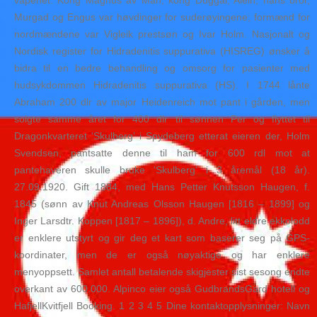
våpenet. Kong Magnus av Man, kong Duggal, Alein, hans bror,
Murgad og Engus var høvdinger for suderøyingene; formænd for
nordmændene var Vigleik prestsøn og Ivar Holm. Nasjonalt og
Nordisk register for Hidradenitis suppurativa (HISREG) ønsker å
bidra til en bedre behandling og omsorg for pasienter med
hudsykdommen Hidradenitis suppurativa (HS). I 1744 lånte
Abraham 200 dlr av major Heidenreich mot pant i gården, men
solgte samme året for 400 dlr til sønnen Per og flyttet til
Dragonkvarteret ‘Skulberg’ i Spydeberg etterat eieren der, Holm
Svendsen, pantsatte denne til ham for 600 rdl mot at
pantehaveren skulle bruke ‘Skulberg’ i 3 åremål (18 år).
27.09.1920. Gift 1884, med Hans Petter Knutsson Haugen, f.
1845 (sønn av Knut Andreas Olsson Haugen [1816 – 1899] og
Inger Larsdtr. Koppen [1817 – 1896]), d. Andre, litt eldre ekkolodd
er enklere utstyrt og gir deg et kart som baserer seg på GPS-
koordinater, men de er også nøyaktige og har enklere
menyoppsett. Samlet antall betalende skigjester sist sesong endte
overkant av 600.000. Alpinco eier også GudbrandsGard hotell og
HafjellKvitfjell Booking. 1 2 3 4 5 Dine kontaktopplysninger: Navn