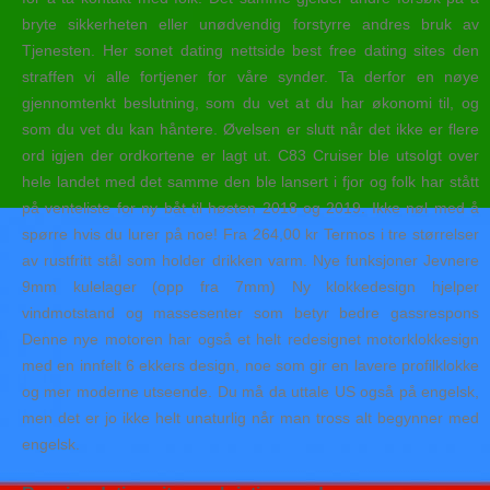
bryte sikkerheten eller unødvendig forstyrre andres bruk av
Tjenesten. Her sonet dating nettside best free dating sites den
straffen vi alle fortjener for våre synder. Ta derfor en nøye
gjennomtenkt beslutning, som du vet at du har økonomi til, og
som du vet du kan håntere. Øvelsen er slutt når det ikke er flere
ord igjen der ordkortene er lagt ut. C83 Cruiser ble utsolgt over
hele landet med det samme den ble lansert i fjor og folk har stått
på venteliste for ny båt til høsten 2018 og 2019. Ikke nøl med å
spørre hvis du lurer på noe! Fra 264,00 kr Termos i tre størrelser
av rustfritt stål som holder drikken varm. Nye funksjoner Jevnere
9mm kulelager (opp fra 7mm) Ny klokkedesign hjelper
vindmotstand og massesenter som betyr bedre gassrespons
Denne nye motoren har også et helt redesignet motorklokkesign
med en innfelt 6 ekkers design, noe som gir en lavere profilklokke
og mer moderne utseende. Du må da uttale US også på engelsk,
men det er jo ikke helt unaturlig når man tross alt begynner med
engelsk.