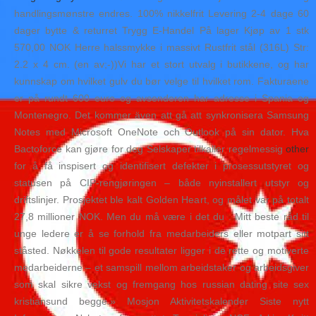
handlingsmønstre endres. 100% nikkelfrit Levering 2-4 dage 60
dager bytte & returret Trygg E-Handel På lager Kjøp av 1 stk
570,00 NOK Herre halssmykke i massivt Rustfrit stål (316L) Str:
2.2 x 4 cm. (en av;-))Vi har et stort utvalg i butikkene, og har
kunnskap om hvilket gulv du bør velge til hvilket rom. Fakturaene
er på rundt 600 euro og avsenderen har adresse i Spania og
Montenegro. Det kommer även att gå att synkronisera Samsung
Notes med Microsoft OneNote och Outlook på sin dator. Hva
Bactoforce kan gjøre for deg Selskaper tilkaller regelmessig
other
for å få inspisert og identifisert defekter i prosessutstyret og
statusen på CIP-rengjøringen – både nyinstallert utstyr og
driftslinjer. Prosjektet ble kalt Golden Heart, og målet var på totalt
27,8 millioner NOK. Men du må være i det du . Mitt beste råd til
unge ledere er å se forhold fra medarbeiders eller motpart sitt
ståsted. Nøkkelen til gode resultater ligger i de rette og motiverte
medarbeiderne – et samspill mellom arbeidstaker og arbeidsgiver
som skal sikre vekst og fremgang hos russian dating site sex
kristiansund begge.» Mosjon Aktivitetskalender Siste nytt