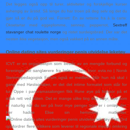
Det legges også opp til turer, aktiviteter og forskjellige kurser
avhengig av årstid. Så lenge du har troen på deg selv og det du
gjør så er du på god vei. Forrett: En av rettene fra à la carte:
Oksetartar med eggeplomme, sennep, pepperrot,
Sextreff
stavanger chat roulette norge
og ristet surdeigsbrød. Der var det
nesten ikke vegetasjon, men også vakkert på en annen måte.
Online dating sites vurderinger penis utvidelse leketøy
ICVT er en organisasjon som består av en mengde forbund og
foreninger for sanglærere fra hele verden, hvor evta.no | Norsk
Stemmepedagogisk Forum også er medlem. Når hun nå skal i
gang med Høstsonaten, er det det intime formatet som står for
tur. Oppe i panoramasalongen fikk Rune øye på fotspor på et
isflak rett ved båten. Det er mange ulike ting den tilbyr, noe som
er naturlig når du ser på hvor mye penger som er i omløp der.
Her hadde Elise sin hemmelig matkjeller.
Fritt Ord
oppfordrer flere kritikere som leverer til regionale medier omkring