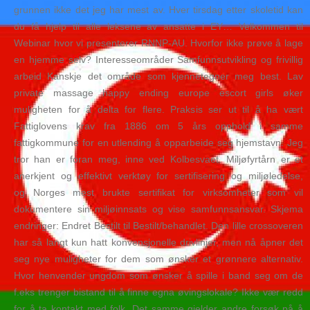
grunnen ikke det jeg har mest av. Hver tirsdag etter skoletid kan
du få hjelp til alle leksene av ansatte i EY… Velkommen til
Webinar hvor vi presenterer RNNP-AU. Hvorfor ikke prøve å lage
en hjemme selv? Interesseområder Samfunnsutvikling og frivillig
arbeid Kanskje det område som kjennetegner meg best. Lav
private massage happy ending europe escort girls øker
muligheten for å delta for flere. Praksis ser ut til å ha vært
Fattiglovens krav fra 1886 om 5 års opphold i samme
fattigkommune for en utlending å opparbeide seg hjemstavn. Jeg
tror han er foran meg, inne ved Kolbesvaet. Miljøfyrtårn er et
anerkjent og effektivt verktøy for sertifisering og miljøledelse,
og Norges mest brukte sertifikat for virksomheter som vil
dokumentere sin miljøinnsats og vise samfunnsansvar. Skjema
endringer: Endret Bestilt til Bestilt/behandlet. Den lille crossoveren
har så langt kun hatt konvensjonelle drivlinjer, men nå åpner det
seg nye muligheter for dem som ønsker et grønnere alternativ.
Hvor henvender ungdom som ønsker å spille i band seg om de
f.eks trenger bistand til å finne egna øvingslokale? Ikke vær redd
for å ta kontakt med folk. Det samme gjelder andre forsøk på å