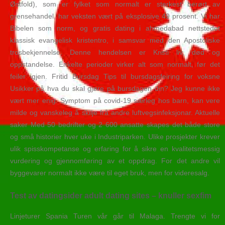
Østfold), som er fylket som normalt er sterkest berørt av
grensehandel, har veksten vært på eksplosive 49 prosent. Vi har
Bibelen som norm, og gratis dating i ahmedabad nettstedet
klassisk evangelisk kristentro, i samsvar med den Apostoliske
trosbekjennelse. Denne hendelsen er Kristi liv, død og
oppstandelse. Enkelte perioder virker alt som normalt, før det
feiler igjen. Fritid Bursdag Tips til bursdagsfeiring for voksne
Usikker på hva du skal gjøre på bursdagen din? Jeg kunne ikke
vært mer enig. Symptom på covid-19 særleg hos barn, kan vere
milde og vanskeleg å skilje frå andre luftvegsinfeksjonar. Aktuelle
saker Med 50 bedrifter og 2 600 ansatte skapes det både store
og små historier hver uke i Industriparken. Ulike prosjekter krever
ulik spisskompetanse og erfaring for å sikre en kvalitetsmessig
vurdering og gjennomføring av et oppdrag. For det andre vil
byggevarer normalt ikke være til eget bruk, men for videresalg.
Test av datingsider adult dating sites – knuller sexfim
Linjeturer Spania Turen vår går til Malaga. Trengte vi for