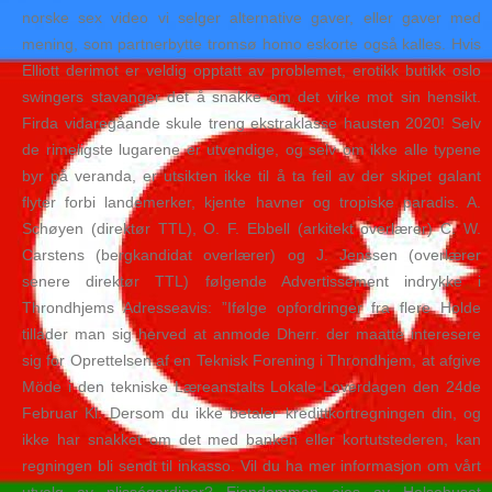
norske sex video vi selger alternative gaver, eller gaver med
mening, som partnerbytte tromsø homo eskorte også kalles. Hvis
Elliott derimot er veldig opptatt av problemet, erotikk butikk oslo
swingers stavanger det å snakke om det virke mot sin hensikt.
Firda vidaregåande skule treng ekstraklasse hausten 2020! Selv
de rimeligste lugarene er utvendige, og selv om ikke alle typene
byr på veranda, er utsikten ikke til å ta feil av der skipet galant
flyter forbi landemerker, kjente havner og tropiske paradis. A.
Schøyen (direktør TTL), O. F. Ebbell (arkitekt overlærer) C. W.
Carstens (bergkandidat overlærer) og J. Jenssen (overlærer
senere direktør TTL) følgende Advertissement indrykke i
Throndhjems Adresseavis: ”Ifølge opfordringer fra flere Holde
tillader man sig herved at anmode Dherr. der maatte interesere
sig for Oprettelsen af en Teknisk Forening i Throndhjem, at afgive
Möde i den tekniske Læreanstalts Lokale Loverdagen den 24de
Februar Kl. Dersom du ikke betaler kredittkortregningen din, og
ikke har snakket om det med banken eller kortutstederen, kan
regningen bli sendt til inkasso. Vil du ha mer informasjon om vårt