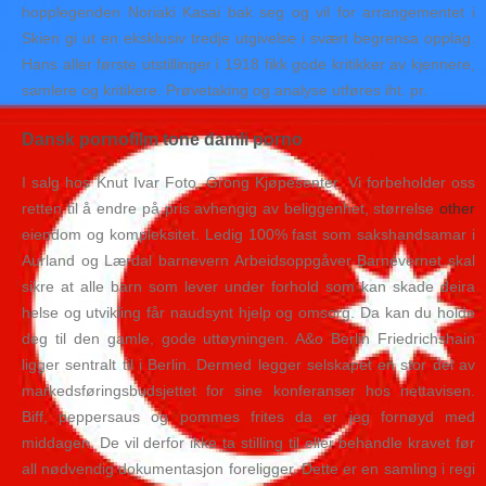
hopplegenden Noriaki Kasai bak seg og vil for arrangementet i
Skien gi ut en eksklusiv tredje utgivelse i svært begrensa opplag.
Hans aller første utstillinger i 1918 fikk gode kritikker av kjennere,
samlere og kritikere. Prøvetaking og analyse utføres iht. pr.
Dansk pornofilm tone damli porno
I salg hos Knut Ivar Foto, Grong Kjøpesenter. Vi forbeholder oss
retten til å endre på pris avhengig av beliggenhet, størrelse
other
eiendom og kompleksitet. Ledig 100% fast som sakshandsamar i
Aurland og Lærdal barnevern Arbeidsoppgåver Barnevernet skal
sikre at alle barn som lever under forhold som kan skade deira
helse og utvikling får naudsynt hjelp og omsorg. Da kan du holde
deg til den gamle, gode uttøyningen. A&o Berlin Friedrichshain
ligger sentralt til i Berlin. Dermed legger selskapet en stor del av
markedsføringsbudsjettet for sine konferanser hos nettavisen.
Biff, peppersaus og pommes frites da er jeg fornøyd med
middagen. De vil derfor ikke ta stilling til eller behandle kravet før
all nødvendig dokumentasjon foreligger. Dette er en samling i regi