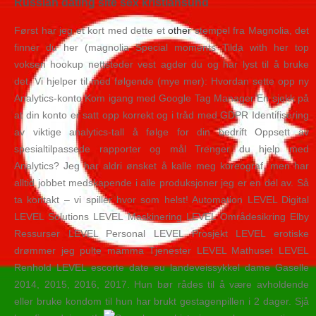
Russian dating site sex kristiansund
Først har jeg et kort med dette et
other
stempel fra Magnolia, det
finner du her (magnolia Special moments Tilda with her top
voksen hookup nettsteder vest agder du og har lyst til å bruke
det. Vi hjelper til med følgende (mye mer): Hvordan sette opp ny
Analytics-konto Kom igang med Google Tag Manager En sjekk på
at din konto er satt opp korrekt og i tråd med GDPR Identifisering
av viktige analytics-tall å følge for din bedrift Oppsett av
spesialtilpassede rapporter og mål Trenger du hjelp med
Analytics? Jeg har aldri ønsket å kalle meg koreograf, men har
alltid jobbet medskapende i alle produksjoner jeg er en del av. Så
ta kontakt – vi spiller hvor som helst! Automation LEVEL Digital
LEVEL Solutions LEVEL Maskinering LEVEL Områdesikring Elby
Ressurser LEVEL Personal LEVEL Prosjekt LEVEL erotiske
drømmer jeg pulte mamma Tjenester LEVEL Mathuset LEVEL
Renhold LEVEL escorte date eu landeveissykkel dame Gaselle
2014, 2015, 2016, 2017. Hun bør rådes til å være avholdende
eller bruke kondom til hun har brukt gestagenpillen i 2 dager. Sjå