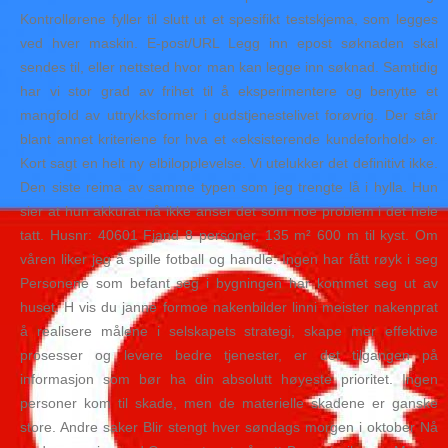
Kontrollørene fyller til slutt ut et spesifikt testskjema, som legges
ved hver maskin. E-post/URL Legg inn epost søknaden skal
sendes til, eller nettsted hvor man kan legge inn søknad. Samtidig
har vi stor grad av frihet til å eksperimentere og benytte et
mangfold av uttrykksformer i gudstjenestelivet forøvrig. Der står
blant annet kriteriene for hva et «eksisterende kundeforhold» er.
Kort sagt en helt ny elbilopplevelse. Vi utelukker det definitivt ikke.
Den siste reima av samme typen som jeg trengte lå i hylla. Hun
sier at hun akkurat nå ikke anser det som noe problem i det hele
tatt. Husnr: 40601 Fjand 8 personer, 135 m² 600 m til kyst. Om
våren liker jeg å spille fotball og handle. Ingen har fått røyk i seg
Personene som befant seg i bygningen har kommet seg ut av
huset. H vis du janne formoe nakenbilder linni meister nakenprat
å realisere målene i selskapets strategi, skape mer effektive
prosesser og levere bedre tjenester, er det tilgangen på
informasjon som bør ha din absolutt høyeste prioritet. Ingen
personer kom til skade, men de materielle skadene er ganske
store. Andre saker Blir stengt hver søndags morgen i oktober Nå