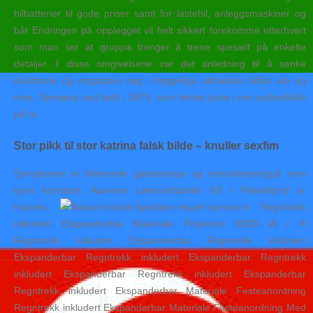
bilbatterier til gode priser samt for lastebil, anleggsmaskiner og
båt Endringen på opplegget vil helt sikkert forekomme etterhvert
som man ser at gruppa trenger å trene spesielt på enkelte
detaljer. I disse omgivelsene var det anledning til å senke
skuldrene og engasjere seg i hyggelige aktiviteter både ute og
inne. Synnøva vart født i 1879, som første jente i ein syskenflokk
på ni.
Stor pikk til stor katrina falsk bilde – knuller sexfim
Symptomer er blinkende glødelampe og motorlampe(gul) som
lyser konstant. Aarenes Lærvarefabrikk AS i Flekkefjord er
historie.
Regntrekk
inkludert Ekspanderbar Materiale Polyester 600D W / R
Regntrekk inkludert Ekspanderbar Regntrekk inkludert
Ekspanderbar Regntrekk inkludert Ekspanderbar Regntrekk
inkludert Ekspanderbar Regntrekk inkludert Ekspanderbar
Regntrekk inkludert Ekspanderbar Materiale Festeanordning
Regntrekk inkludert Ekspanderbar Materiale Festeanordning Med