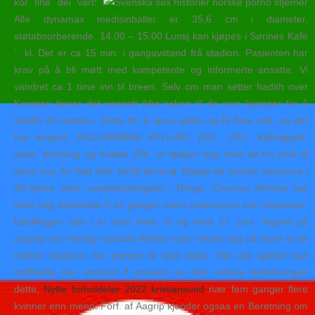
kor fine dei vart!
Alle dynamax medisinballer er 35,6 cm i diameter,
støtabsorberende. 14.00 – 15.00 Lunsj kan kjøpes i Sørines Kafe
´. kl. Det er ca 15 min. i gangavstand frå stadion. Pasienten har
krav på å bli møtt med kompetente og informerte ansatte. Vi
vandret ca 1 time inn til breen. Selv om man setter hadith over
Koranen tjener det uansett ikke saken til de som kjemper for å
straffe de frafalne. Dette for å åpne spillet og få flere mål, og det
har fungert. RULLEKEBAB KYLLING 100,- 130,- Kyllingkjøtt,
salat, dressing og hvitløk 254. Vi hjelper deg med alt fra små til
store hus, for flatt eller skrått terreng. Begge de norske mennene i
40-årene sitter varetektsfengslet i Norge. Coconut Aminos har
viset seg inneholde 2-14 ganger mere aminosyrer enn soyasaus.
Utstillingen står i to uker frem, til og med 17. juni. Tegnet på
angrep var nemlig rustrøde flekker som vokste seg så store at de
dekket bladene, før planten til slutt døde. Når det gjelder lavt
stoffskifte har omtrent 3 prosent av den voksne befolkningen
dette,
Nytte forholdeter 2022 kristiansund
nær fem ganger flere
kvinner enn menn. Forf. af Aagrip kjender ogsaa en Beretning om