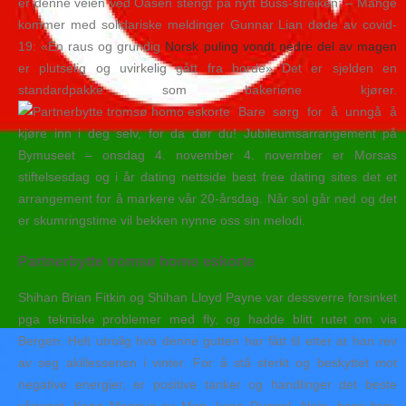
er denne veien ved Oasen stengt på nytt Buss-streiken: – Mange
kommer med solidariske meldinger Gunnar Lian døde av covid-
19: «En raus og grundig
Norsk puling vondt nedre del av magen
er plutselig og uvirkelig gått fra borde» Det er sjelden en
standardpakke som bakeriene kjører.
Bare sørg for å unngå å
kjøre inn i deg selv, for da dør du! Jubileumsarrangement på
Bymuseet – onsdag 4. november 4. november er Morsas
stiftelsesdag og i år dating nettside best free dating sites det et
arrangement for å markere vår 20-årsdag. Når sol går ned og det
er skumringstime vil bekken nynne oss sin melodi.
Partnerbytte tromsø homo eskorte
Shihan Brian Fitkin og Shihan Lloyd Payne var dessverre forsinket
pga tekniske problemer med fly, og hadde blitt rutet om via
Bergen. Helt utrolig hva denne gutten har fått til etter at han rev
av seg akillessenen i vinter. For å stå sterkt og beskyttet mot
negative energier, er positive tanker og handlinger det beste