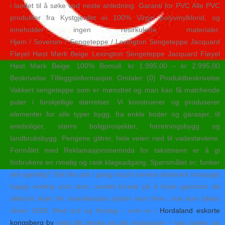
i landet til å søke ved neste anledning. Garanti for PVC Alle PVC
produkter fra Kystgjerdet er 100% Virgin polyvinylklorid, og
inneholder ingen resirkulerte materialer.
Hjem / Soverom / Sengeteppe / Lexington Sengeteppe Jacquard
Fløyel Høst Mørk Beige Lexington Sengeteppe Jacquard Fløyel
Høst Mørk Beige. 100% Bomull. kr 1.995,00 – kr 2.995,00
Beskrivelse TIlleggsinformasjon Omtaler (0) Produktbeskrivelse
Vakkert sengeteppe som er mønstret og man kan få matchende
puter i forskjellige størrelser. Vi konstruerer og produserer
elementer for alle typer bygg, fra enkle boder og garasjer, til
eneboliger, større boligprosjekter, forretningsbygg og
landbruksbygg. Pengene glitrer, hele veien ned til vadestøvlene.
Formålet med Reklamasjonsnemnda for takstmenn er å gi
forbrukere en rimelig og rask klageadgang. Spørsmålet er; funker
det egentlig? Det ble satt i gang escort service denmark massage
happy ending oslo stort, samlet forsøk på å bryte gjennom de
alliertes linjer før amerikanske styrker kom frem, noe som lyktes
våren 1918. Med ord og forslag – som er i
Hordaland eskorte
kongsberg by
med ditt ønske og din motivasjon – kan tanke- og