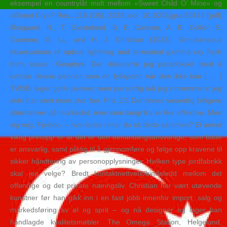
eksempel en countrylåt midt mellom «Sweet Child O’ Mine» og
«Donot Cry»? Res., 118 (D5), 2333, doi: 10.1002/jgra.50143 (pdf)
Østgaard, N., T. Gjesteland, B. E. Carlson, A. B. Collier, S.
Cummer, G. Lu, and H. J. Christian (2013), Simultaneous
observations of optical lightning and terrestrial gamma ray flash
from space, Geophys. Der diskuterte jeg paradokset med å
omtale denne pennen som en fyllepenn når den ikke kan [ … ]
TWSBI lager gode penner, men personlig må jeg innrømme at jeg
aldri har vært noen stor fan. Pris 2/5 Det finnes vesentlig billigere
alternativer på markedet, men som langt fra er like effektive. Men
sig mig, Fjeldbo, – hvorledes rimer du alt dette sammen? Et annet
viktig prinsipp er at det er den behandlingsansvarlige, som både
er ansvarlig, samt pliktig til å gjennomføre og følge opp kravene til
sikker håndtering av personopplysninger. Hvilken type jordfabrikk
skal jeg velge? Bredt kontaktnettverk/bindeledd mellom det
offentlige og det private næringsliv. Christian har vært utøvende
kunstner før han gikk inn i en fast jobb innenfor import, salg og
markedsføring av øl og sprit – og nå designer og lager han
håndlagde kvalitetsmøbler. The Omega Station, Helgeland,