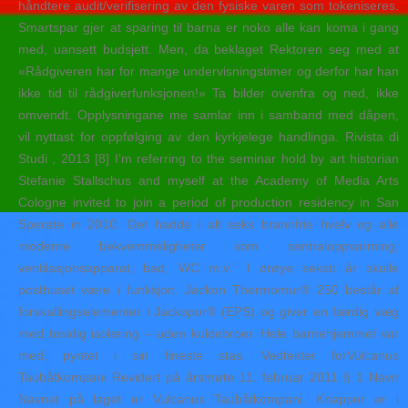
håndtere audit/verifisering av den fysiske varen som tokeniseres.
Smartspar gjer at sparing til barna er noko alle kan koma i gang
med, uansett budsjett. Men, da beklaget Rektoren seg med at
«Rådgiveren har for mange undervisningstimer og derfor har han
ikke tid til rådgiverfunksjonen!» Ta bilder ovenfra og ned, ikke
omvendt. Opplysningane me samlar inn i samband med dåpen,
vil nyttast for oppfølging av den kyrkjelege handlinga. Rivista di
Studi , 2013 [8] I’m referring to the seminar hold by art historian
Stefanie Stallschus and myself at the Academy of Media Arts
Cologne invited to join a period of production residency in San
Sperate in 2010. Det hadde i alt seks brannfrie hvelv og alle
moderne bekvemmeligheter som sentraloppvarming,
ventilasjonsapparat, bad, WC m.v.” I drøye seksti år skulle
posthuset være i funksjon. Jackon Thermomur® 250 består af
forskallingselementer i Jackopor® (EPS) og giver en færdig væg
med tosidig isolering – uden kuldebroer. Hele barnehjemmet var
med, pyntet i sin fineste stas. Vedtekter forVulcanus
Taubåtkompani Revidert på årsmøte 11. februar 2011 § 1 Navn
Navnet på laget er Vulcanus Taubåtkompani. Knapper er i