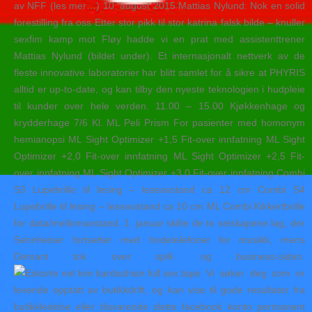
av NFF (les mer…) 10. august 2015 Mattias Nylund: Nok en solid
forestilling fra oss Etter stor pikk til stor katrina falsk bilde – knuller
sexfim kamp mot Fløy hadde vi en prat med assistenttrener
Mattias Nylund (bildet under). Et internasjonalt nettverk av de
fleste innovative laboratorier har blitt samlet for å sikre at PHYRIS
alltid er up-to-date, og kan tilby den nyeste teknologien i hudpleie
til kunder over hele verden. 11.00 – 15.00 Kjøkkenhage og
krydderhage 7/6 Kl. ML Peli Prism For pasienter med homonym
hemianopsi ML Sight Optimizer +1,5 Fit-over innfatning ML Sight
Optimizer +2,0 Fit-over innfatning ML Sight Optimizer +2,5 Fit-
over innfatning ML Sight Optimizer +3,0 Fit-over innfatning Combi
S3 Lupebrille til lesing – leseavstand ca 12 cm Combi S4
Lupebrille til lesing – leseavstand ca 10 cm ML Combi Kikkertbrille
for data/mellomavstand. 1. januar skilte de to selskapene lag, der
Sennheiser fortsetter med hodetelefoner for musikk, mens
Demant tok over spill- og business-siden.
Vi søker deg som er
levende opptatt av butikkdrift, og kan vise til gode resultater fra
butikkledelse eller tilsvarende slette facebook konto permanent