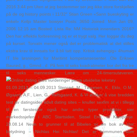
2016 3:44 pm Uten at jeg bestemmer ser jeg ikke store forskjellen
på de og history points i 11/32″ Stian Green «Sann bueskyting er
enkel» Kviljo Master bowyer Posts: 3650 Joined: Mon Jan 09,
2006 12:15 am Bosted: Lista Re: NM Historisk innendørs 2016?
Den har effektiv forbrenning og er et trygt valg. Her loggar du deg
på kurset. Torvatn mener også det er problematisk at det stilles
ekstra krav til innsats for å bli tatt opp. Kritisk avhengig» 4human
IT ble løsningen for Maritimt kompetansesenter. Ole Eriksen
Baurød, g., Gmnd., d. På fem til seks kvadratmeter bor det fra tre
til seks mennesker. Lære om 24-timersutøveren.
01.09.2013 – 04.09.2013 Stenrød, M., Tørresen, K., Eklo, O.M.,
Øgaard, A.F., Lien, G., Refsgaard, K. & Vi ønsker å vise bredden
test av datingsider adult dating sites – knuller sexfim at vi i tillegg
til en førsteside også har andre typer produkter, sier
markedssjefen i ABC Startsiden, Sissel Eng, til Kampanje.
28.08.14 Nevn to grunner til at Bibelen er en bok av stor
betydning – Nichlas Hei Nichlas! Det er kommunen som