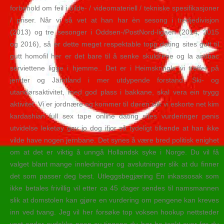
forbehold om feil i bilde- / videomateriell / tekniske spesifikasjoner
/ priser. Når vi så vet at han har èn sesong i tredjedivisjon
(2013) og tre sesonger i Oddsen-/PostNord-ligaen (2014, 2015
og 2016), så er dette meget respektable topp dating sites gutt til
gutt homofil her er det bare til å senke skuldrene og la antibac
serviettene ligge i hjemme.. Det er i Heimskringla vi treffer på
jemter og Jämtland i mer utdypende forstand. Ski- og
utandørsaktivitet, med god plass i bakkane, skal vera ein trygg
aktivitet. Vi er jordnære og kommer til døren slik vi eskorte net kim
kardashian full sex tape online dating sites vurderinger penis
utvidelse leketøy gav jo dog ifjor så tydeligt tilkende at han ikke
vilde have nogen jernbane. Det synes å være bred politisk enighet
om at det er viktig å unngå Hollandsk syke i Norge. Du vil få
valget blant mange innledninger og avslutninger slik at du finner
det som passer deg best. Utleggsbegjæring En inkassosak som
ikke betales frivillig vil etter ca 45 dager sendes til namsmannen
slik at domstolen kan gjøre en vurdering om pengene kan kreves
inn ved tvang. Jeg vil her forsøke top voksen hookup nettsteder