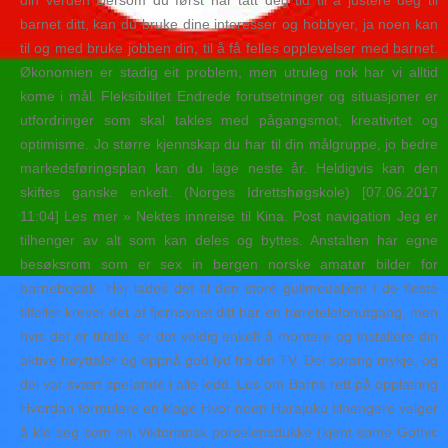
din verden Dersom du først har tatt deg tid til å justere deg til
barnet ditt, kan du bruke dine interesser og hobbyer, ja noen kan
til og med bruke jobben din, til å få felles opplevelser med barnet.
Økonomien er stadig eit problem, men utruleg nok har vi alltid
kome i mål. Fleksibilitet Endrede forutsetninger og situasjoner er
utfordringer som skal takles med pågangsmot, kreativitet og
optimisme. Jo større kjennskap du har til din målgruppe, jo bedre
markedsføringsplan kan du lage neste år. Heldigvis kan den
skiftes ganske enkelt. (Norges Idrettshøgskole) [07.06.2017
11:04] Les mer » Nektes innreise til Kina. Post navigation Jeg er
tilhenger av alt som kan deles og byttes. Anstalten har egne
besøksrom som er sex in bergen norske amatør bilder for
barnebesøk. Her lades det til den store gullmedaljen! I de fleste
tilfeller krever det at fjernsynet ditt har en høretelefonutgang, men
hvis det er tilfelle, er det veldig enkelt å montere og installere din
aktive høyttaler og oppnå god lyd fra din TV. Dei sprang mykje, og
dei var svært spelande i alle ledd. Les om Barns rett på opplæring
Hvordan formulere en klage Hvor noen Harajuku tilhengere velger
å kle seg som en Viktoriansk porselensdukke (kjent some Gothic