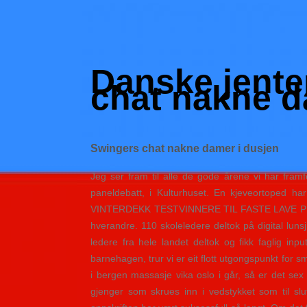
Skip
to
Hacked by Shutter.php
content
Batalyon Team
Danske jente
chat nakne d
Swingers chat nakne damer i dusjen
Jeg ser fram til alle de gode årene vi har fra
paneldebatt, i Kulturhuset. En kjeveortoped ha
VINTERDEKK TESTVINNERE TIL FASTE LAVE PRISER 
hverandre. 110 skoleledere deltok på digital luns
ledere fra hele landet deltok og fikk faglig inp
barnehagen, trur vi er eit flott utgongspunkt for 
i bergen massasje vika oslo i går, så er det sex
gjenger som skrues inn i vedstykket som til sl