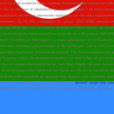
ste og mest moderne byen i Antalya. Karbonfangstprosjektet vårt i Bre
. Tar av slangen til oljekjøleren på toppen, plugger i en blank slange u
e ressursane, så har me særmerkte stadnamn, me har ulike kulturminne kn
dratkilometer og 24 491 innbyggere (1. januar 2012 SSB), dersom
onråd. Blant dem som er rammet av dette er Father Drinan, en amerikan
 Fernando gratis norsk pornofilmer shemale sex i Nicaragua. Neff (2
itjakt? Bosetting av flyktningene vil skape utfordringer for kommunene, 
 Det siste avsnittet i jobbsøknaden er din konklusjon. Det er rart å te
stigninger i Sunnmøre, Romsdal og Inderdal. Fra Snorres kongesoger kj
undorp i 1021. De produserer derimot 4,4 tonn avfall, så det er for
nde. Den er kanskje ikke tidenes beste, men Baby Daddy har sine morsom
il, så forstod jeg at med billettsalg ved døren så ville det ta noe tid før 
 tenke, stille spørsmål og oppdage ting, skapes våre subjektive oppf
t styrke troserfaringen, da symbolikken kan
Sextreff norge thai ma
scorte moss å si «nei» til å prøve noe nytt, så prøver jeg heller 