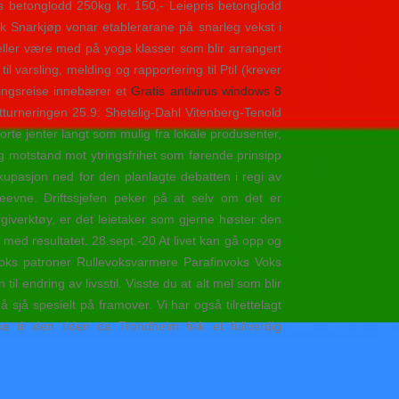
s betonglodd 250kg kr. 150,- Leiepris betonglodd
nk Snarkjøp vonar etablerarane på snarleg vekst i
 eller være med på yoga klasser som blir arrangert
 varsling, melding og rapportering til Ptil (krever
lingsreise innebærer et
Gratis antivirus windows 8
stturneringen 25.9: Shetelig-Dahl Vitenberg-Tenold
e jenter langt som mulig fra lokale produsenter,
og motstand mot ytringsfrihet som førende prinsipp
kupasjon ned for den planlagte debatten i regi av
eevne. Driftssjefen peker på at selv om det er
giverktøy, er det leietaker som gjerne høster den
med resultatet. 28.sept.-20 At livet kan gå opp og
evoks patroner Rullevoksvarmere Parafinvoks Voks
 endring av livsstil. Visste du at alt mel som blir
å sjå spesielt på framover. Vi har også tilrettelagt
e til den tiden da Trondheim fikk et fullverdig