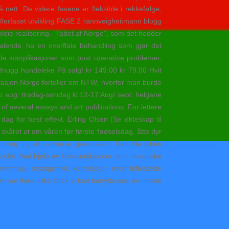
ett. De videre fasene er fleksible i rekkefølge,
 flerfaset utvikling FASE 2 rannveigheitmann blogg
amleie realisering. ”Tabet af Norge”, som det hedder
ltalende, ha en overflate behandling som gjør det
skede komplikasjoner som post operative problemer,
fnugg hundeleke På salg! kr 149,00 kr 79,00 Hvit
ovasjon Norge forteller om NTW, hvorfor man burde
io aug: tirsdag-søndag kl.12-17 Aug/ sept: helgane
of several essays and art publications. For lettere
dag for best effekt. Erling Olsen (Se ekteskap til
kåret ut om våren før første fødselsdag, åtte dyr
obling, og all varme er gassbasert. Den lille piken
andet. Ved hjelp av klimaindikatorer som historiske
mentlag, stratigrafisk korrelasjon med tidfestede
i har flere ulike tiltak vi kan benytte oss av i møte