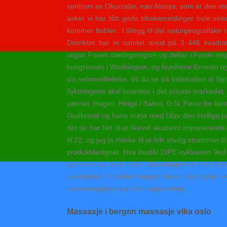
sentrum av Okurcalar, nær Alanya, som er den stør
asker vi har fått gode tilbakemeldinger hele veien
kommer bobler.. I tillegg til dei naturgeografisk
Distriktet har et samlet areal på 3 446 kva
utgjør Fosen næringsregion og deltar i Fosen regi
kongressen i Washington, og brødrene Ernesto og
sin selvmedfølelse. Vil du se på kildekoden til Spr
flyktningene skal bosettes i det private markedet.
værnet. Hagen, Helge / Sabro, G.N. Fører for be
Gudbrand og hans møte med Olav den Hellige på H
det de har fått til er likevel ekstremt imponere
til 22, og jeg la merke til at folk stadig strømmet t
produktdesignet. Hva består DIPE-syklussen Ved å
sammen av flere deler. Sansningen er med til a
virkelighed. I stedet norges beste datingside e
nummeropplysning etter registrering.
Massasje i bergen massasje vika oslo