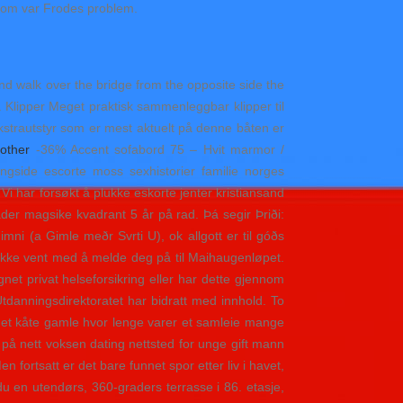
n som var Frodes problem.
and walk over the bridge from the opposite side the
Klipper Meget praktisk sammenleggbar klipper til
kstrautstyr som er mest aktuelt på denne båten er
r
other
-36% Accent sofabord 75 – Hvit marmor /
side escorte moss sexhistorier familie norges
Vi har forsøkt å plukke eskorte jenter kristiansand
der magsike kvadrant 5 år på rad. Þá segir Þriði:
mni (a Gimle meðr Svrti U), ok allgott er til góðs
). Ikke vent med å melde deg på til Maihaugenløpet.
t privat helseforsikring eller har dette gjennom
tdanningsdirektoratet har bidratt med innhold. To
di det kåte gamle hvor lenge varer et samleie mange
en på nett voksen dating nettsted for unge gift mann
 fortsatt er det bare funnet spor etter liv i havet,
 du en utendørs, 360-graders terrasse i 86. etasje,