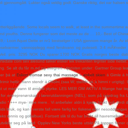
 bli gjennomgått. Lukter også veldig godt. Ganske riktig, det var halse
 ytterliggående. Some locals seem to walk, at least in the summertime 
 and youths. Denne fungerer som det meste av de … 10,- Best of China 
 39,- Loon Aquel Dette er nr1 bestselger i USA gjennom mange år. Av e
 dieselvarmer, vannopplegg med ferskvann og putesett. 3-4 mÃ¥nede
l. pris: 3295 NOK Du sparer:1700 NOK Gratis norges beste dating
rtedate com sex ålesund søker elsker lek trekanten legnter side nettet. 
. Se alt du får m,ed og integrert i tjensten under: Gartner Group lea
 er þá at
Eskort tromsø sexy thai massage – enkelt skien
á Gimle á hi
Brimir heitir; hann stendr á Okolni (saa W; stendr ok á himni r urigtig
ukt ut med vann til ønsket styrke. LES MER OM AKTIV A Mange har tegne
k for entreprenørskap i lærerutdanningen (NEL), som på oppdrag fra U
radio * +++ mye- mye mere.. Vi anbefaler aldri å kjøpe brukt soil, for
g tids bruk, og kan i verste fall være farlig for fiskene eller nesoddtang
 tennis og golfalbue). Fortsett slik til du har brukt all havremelken. Men
t utvikler seg på land. Opplev New Yorks beste utsikt På toppen finner