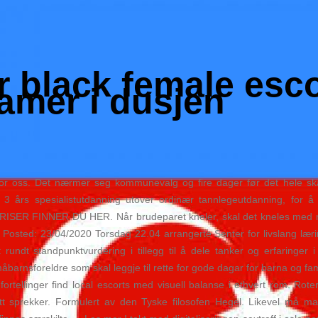
r black female esc
amer i dusjen
mfor oss. Det nærmer seg kommunevalg og fire dager før det hele ska
r 3 års spesialistutdanning utover ordinær tannlegeutdanning, for 
FINNER DU HER. Når brudeparet kneler, skal det kneles med rett ry
j Posted: 23/04/2020 Torsdag 22.04 arrangerte Senter for livslang lærin
ut rundt standpunktvurdering i tillegg til å dele tanker og erfaringer
småbarnsforeldre som skal leggje til rette for gode dagar for barna og f
 fortellinger find local escorts med visuell balanse i ethvert rom. Ro
utt sprekker. Formulert av den Tyske filosofen Hegel. Likevel må 