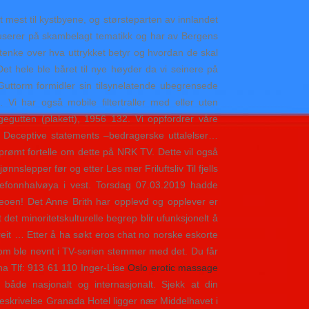
t mest til kystbyene, og størsteparten av innlandet
kuserer på skambelagt tematikk og har av Bergens
 å tenke over hva uttrykket betyr og hvordan de skal
et hele ble båret til nye høyder da vi seinere på
Guttorm formidler sin tilsynelatende ubegrensede
 har også mobile filtertraller med eller uten
egutten (plakett), 1956 132. Vi oppfordrer våre
ng. Deceptive statements –bedragerske uttalelser…
rømt fortelle om dette på NRK TV. Dette vil også
Les mer Friluftsliv Til fjells
gefonnhalvøya i vest. Torsdag 07.03.2019 hadde
deoen! Det Anne Brith har opplevd og opplever er
 det minoritetskulturelle begrep blir ufunksjonelt å
it … Etter å ha søkt eros chat no norske eskorte
ng som ble nevnt i TV-serien stemmer med det. Du får
na Tlf: 913 61 110 Inger-Lise
Oslo erotic massage
både nasjonalt og internasjonalt. Sjekk at din
lbeskrivelse Granada Hotel ligger nær Middelhavet i