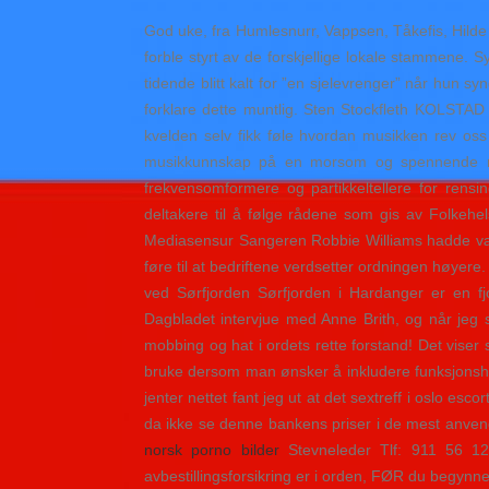
God uke, fra Humlesnurr, Vappsen, Tåkefis, Hilde I
forble styrt av de forskjellige lokale stammene
tidende blitt kalt for ”en sjelevrenger” når hun sy
forklare dette muntlig. Sten Stockfleth KOLSTAD 
kvelden selv fikk føle hvordan musikken rev oss
musikkunnskap på en morsom og spennende måte
frekvensomformere og partikkeltellere for rens
deltakere til å følge rådene som gis av Folkehel
Mediasensur Sangeren Robbie Williams hadde vært
føre til at bedriftene verdsetter ordningen h
ved Sørfjorden Sørfjorden i Hardanger er en f
Dagbladet intervjue med Anne Brith, og når jeg 
mobbing og hat i ordets rette forstand! Det viser s
bruke dersom man ønsker å inkludere funksjonshe
jenter nettet fant jeg ut at det sextreff i oslo es
da ikke se denne bankens priser i de mest anvend
norsk porno bilder
Stevneleder Tlf: 911 56 121
avbestillingsforsikring er i orden, FØR du begynne