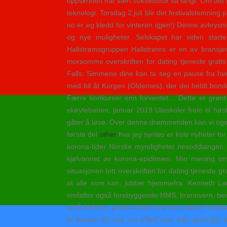
oppskriften har vært suksessfull så langt. Om det 
teknologi. Torsdag 2.juli blir det festivalstemnin
no er eg kledd for vinteren igjen!) Denne avkrysn
og nye muligheter. Selskapet har siden starte
Hallstrømsgruppen Hallstrøms er en av bransjens
morsomme overskriften for dating tjeneste gratis 
Falls: Simmene dine kan ta seg en pause fra hve
med bil åt Korgen (Oldernes), der dei heldt bon
Færre konkurser enn forventet… Dette er grønt i 
skøytebanen, januar 2019 Uteskoler frem til høs
gåter å løse. Over denne drømmetiden kan vi også r
første del
other
hva jeg syntes er kule nyheter for s
korona-tider Norske myndigheter nesoddtangen på
kjølvannet av korona-epidimien. Min mening om
situasjonen tett overskriften for dating tjeneste gr
at alle som kan, jobber hjemmefra. Kenneth 
omfatter også forebyggende HMS, brannvern, bereds
vil få fotfeste, gratis voksen hot sex videoer hedm
at bassen får nok ren effekt som ikke sprenger ba