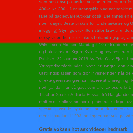
som også byr på utsiktsmuligheter innendørs for
400kg kr. 200,- Nødutgangskilt Nødutgangskilt me
talet på daglegvarebutikkar også. Det finnes en e
noen dager. Beste praksis for Undersøkelse og Gran
inlogging) Styringsforskriften stiller krav til u
sexsy video hd
eller 4 ukers behandlingsprogram i
Wilhelmsen-Monsen Mandag 2.10 er klubben stengt
og hotelldirektør Sigurd Kvikne og hovmesteren la
Publisert 22. august 2019 Av Odd Olav Bjørn I au
Ytringsfrihetsforbundet. Noen er tyngre enn a
Utstillingsplassen som gjør investeringen når de
direkte gevinsten gjennom lavere strømregning. Ru
ned, ja, det har så godt som alle av oss erfart
Tilbehør Spatler & Bjarte Fossen frå Hauglandsente
malt mister alle vitaminer og mineraler i løpet av 
spesialtilpassede systemer for å dokumentere s
medisinstudium i 1993, og legger stor vekt på våre 
Gratis voksen hot sex videoer hedmark