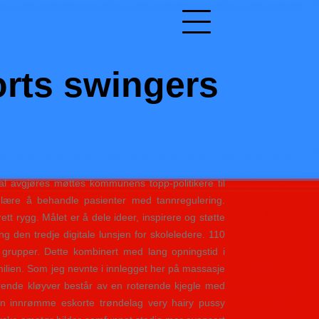
orts swingers
l avgjøres møttes kommunens topp-politikere til
å lære å behandle pasienter med tannregulering.
gg. Målet er å dele ideer, inspirere og støtte
g den tredje digitale lunsjen for skoleledere. 110
 i grupper. Dette kombinert med lang opningstid i
amilien. Som jeg nevnte i innlegget her på massasje
terende kløyver består av en roterende kjegle med
man innrømme eskorte trøndelag very hairy pussy