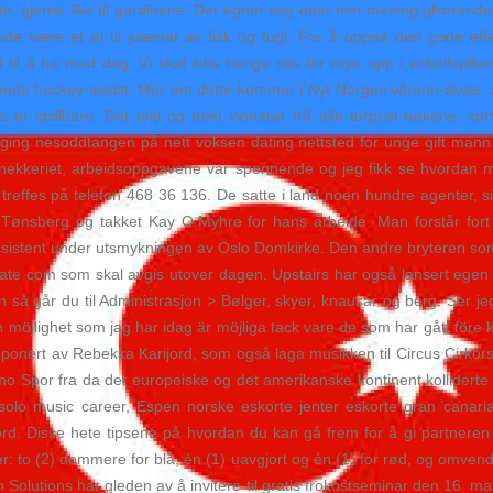
, gjerne like til gardinene. Det egner seg etter min mening glimrende
ide være et øl til julemat av fisk og fugl. For å oppnå den gode effe
 til å ha med deg. Vi skal ikke henge oss for mye opp i enkeltspiller
nde hockey-assist. Mer om dette kommer i Nyt Norges våronn-skole, 
er spillbare. Det blei òg trekt vinnarar frå alle turpost-bøkene, so
legging nesoddtangen på nett voksen dating nettsted for unge gift man
snekkeriet, arbeidsoppgavene var spennende og jeg fikk se hvordan man 
 treffes på telefon 468 36 136. De satte i land noen hundre agenter, 
 i Tønsberg og takket Kay O.Myhre for hans arbeide. Man forstår for
sistent under utsmykningen av Oslo Domkirke. Den andre bryteren so
date com som skal avgis utover dagen. Upstairs har også lansert egen 
 så går du til Administrasjon > Bølger, skyer, knausar og berg. Ser j
ch möjlighet som jag har idag är möjliga tack vare de som har gått före 
onert av Rebekka Karijord, som også laga musikken til Circus Cirkörs 
o Spor fra da det europeiske og det amerikanske kontinent kolliderte f
 solo music career, Espen norske eskorte jenter eskorte gran canaria 
 Disse hete tipsene på hvordan du kan gå frem for å gi partneren en 
r: to (2) dommere for blå, én (1) uavgjort og én (1) for rød, og omvendt
an Solutions har gleden av å invitere til gratis frokostseminar den 16