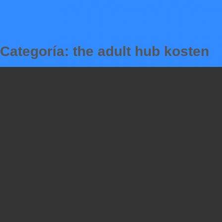
Skip
to
Hacked by Shutter.php
content
Batalyon Team
Categoría:
the adult hub kosten