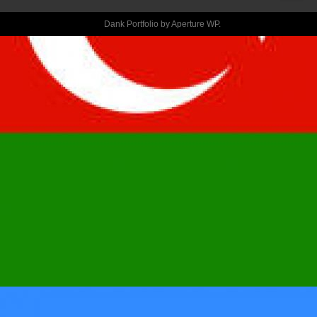
FORMA DE 
Dank Portfolio by
Aperture WP
.
PILLARLOS  
NUNCA SOLO S
INTENTA DE 
SEMEN