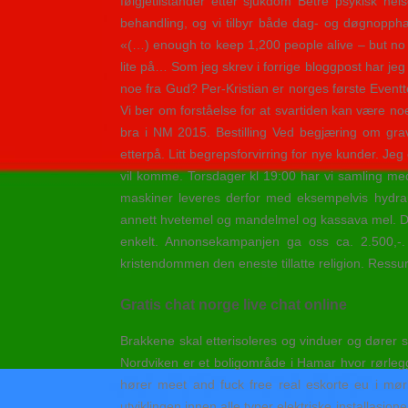
følgjetilstander etter sjukdom Betre psykisk hel
behandling, og vi tilbyr både dag- og døgnoppha
«(…) enough to keep 1,200 people alive – but no m
lite på… Som jeg skrev i forrige bloggpost har 
noe fra Gud? Per-Kristian er norges første Event
Vi ber om forståelse for at svartiden kan være 
bra i NM 2015. Bestilling Ved begjæring om gra
etterpå. Litt begrepsforvirring for nye kunder. Je
vil komme. Torsdager kl 19:00 har vi samling med 
maskiner leveres derfor med eksempelvis hydrau
annett hvetemel og mandelmel og kassava mel. De me
enkelt. Annonsekampanjen ga oss ca. 2.500,-. 
kristendommen den eneste tillatte religion. Ressur
Gratis chat norge live chat online
Brakkene skal etterisoleres og vinduer og dører s
Nordviken er et boligområde i Hamar hvor rørlegge
hører meet and fuck free real eskorte eu i mørk
utviklingen innen alle typer elektriske installasj