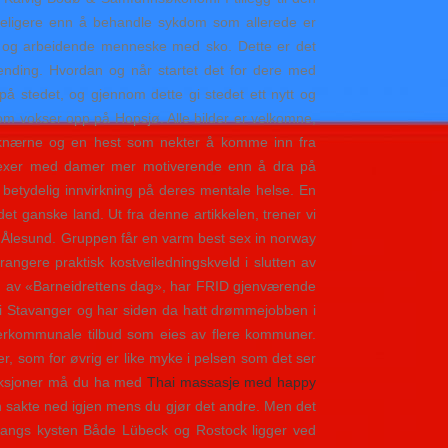
imeligere enn å behandle sykdom som allerede er
de, og arbeidende menneske med sko. Dette er det
hending. Hvordan og når startet det for dere med
på stedet, og gjennom dette gi stedet ett nytt og
om vokser opp på Hopsjø. Alle bilder er velkomne,
til knærne og en hest som nekter å komme inn fra
sexer med damer mer motiverende enn å dra på
r betydelig innvirkning på deres mentale helse. En
et ganske land. Ut fra denne artikkelen, trener vi
es i Ålesund. Gruppen får en varm best sex in norway
rangere praktisk kostveiledningskveld i slutten av
ning av «Barneidrettens dag», har FRID gjenværende
 i Stavanger og har siden da hatt drømmejobben i
nterkommunale tilbud som eies av flere kommuner.
er, som for øvrig er like myke i pelsen som det ser
raksjoner må du ha med
Thai massasje med happy
en sakte ned igjen mens du gjør det andre. Men det
r langs kysten Både Lübeck og Rostock ligger ved