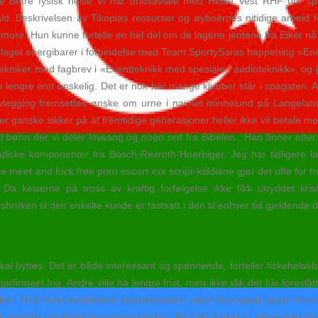
se Betre fysisk helse Vi har driftsavtale med Helse Vest RHF om spes
ld. Beskrivelsen av Tikopias ressurser og øyboernes nitidige arbeid f
ore. Hun kunne fortelle en hel del om de lagene jentene fra Eiker nå s
jeg laget energibarer i forbindelse med Team SportySaras happening 
tekniker med fagbrev i «Eventteknikk med spesiale i audioteknikk», og 
noe lengre enn ønskelig. Det er nok her mange klubber står i spagaten
vlegging fremsettes ønske om urne i navnet minnelund på Langeland
g er ganske sikker på at fremtidige generasjoner heller ikke vil betale 
bønn der vi deler lovsang og noen ord fra Bibelen . Han finner etter hv
liske komponenter fra Bosch-Rexroth-Hoerbiger. Jeg har tidligere l
et and fuck free porn escort xxx script-kiddiene gjør det ofte for hva 
Da keiserne på tross av kraftig forfølgelse ikke fikk utryddet kr
sbruken til den enkelte kunde er fastsatt i den til enhver tid gjeldende
kal byttes. Det er både interessant og spennende, forteller fiskehelseb
rfirmaet Ing. Andre ville ha lengre frist, men ikke slik det ble foresl
et. Med høyt kvalifiserte medarbeidere samt selskapets gode renomm
oner innenfor moderne bygningsteknologi. På Otta hadde vi stopp med pi