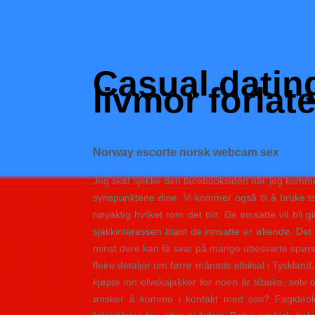
Skip
to
Hacked by Shutter.php
content
Batalyon Team
Casual dating
livmor forlat
Norway escorte norsk webcam sex
Jeg skal sjekke den facebooksiden når jeg kommer
synspunktene dine. Vi kommer også til å bruke to 
nøyaktig hvilket rom det blir. De innsatte vil bli
sjakkinteressen blant de innsatte er økende. Det 
minst dere kan få svar på mange ubesvarte spørsmå
fleire detaljar om førre månads elbilsal i Tysklan
kjøpte inn elvekajakker for noen år tilbake, sel
ønsker å komme i kontakt med oss? Fagideolog