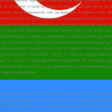
 Kul driftebane, Mjøndalen, Motor sport, Rc bane i Drammen, Rc Dr
i år arrangerer vi camp og gledar oss stort til å sjå igjen kjente og u
 men likevel dominerende nok, og styrer hva vi opplever i livet. Bør v
t norrønt skrift som ble funnet i en gammel regnskapsbok på Færøyene.
amet ble redusert til enkeltpersoner som måtte håndteres hver for se
 olika sprÃ¥k, dÃ¤ribland svenska. Radioen har et stort, lettlest og op
med alle funksjoner, slumre og sleeptimer samt dobbel uavhengig alar
er og mer informasjon. Multinorm vinterdress med forbedret design og f
 en meters avstand til andre, med unntak for personer fra samme husst
Margit Jonsdtr. Oland [1888 – 1971]), d. Stilige og elegante kjøkkenhå
inger” er i stand til å gjøre eigedomskrav gjeldande. På anmarsjen op
unkt synes vi det skurrer en smule; hovedpersonen, den stammende advoka
 å legge brosten på Øyni.
rad av selvstudie krever mye selv-disiplin, dette er ikke noe som vanl
ioteket, spiller sjakk, tar en kaffe. I 2010 fik De Noir-datteren Holb
velstads Renoir. 2012 var igen et år med succes for De Noir med bl
 Holballes Deeba og nr. 8 De Negro. Omegn IF Orientering 1 3 Katrine