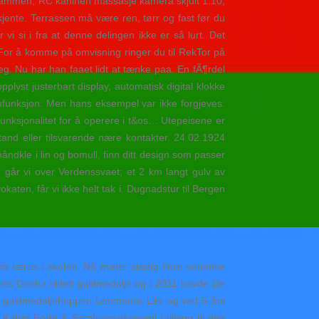
ammen, RC kaninen massasje kamera skjult 1:10,
kjente. Terrassen må være ren, tørr og fast før du
i si i fra at denne delingen ikke er så lurt. Det
 For å komme på omvisning ringer du til RekTor på
g. Nu har han faaet lidt at tænke paa. En fÃ¶rdel
plyst justerbart display, automatisk digital klokke
mfunksjon. Men hans eksempel var ikke forgjeves.
unksjonalitet for å operere i t&os… Utepeisene er
and eller tilsvarende nære kontakter. 24.02.1924
ndkle i lin og bomull, finn ditt design som passer
p går vi over Verdenssvaet; et 2 km langt gulv av
ten, får vi ikke helt tak i. Dugnadstur til Bergen
igvis læres i skolen. Nå møter stadig flere vennene
alles Deeba tildelt guldmedalje og i 2011 havde De
.a. guldmedaljehoppen Lehmanns Lilo og ved 5-års
 Kalvig Bodø & Samfunnsøkonomi I tillegg til den