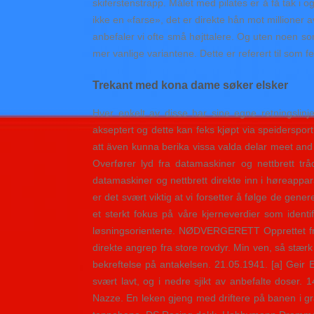
skiferstenstrapp. Målet med pilates er å få tak 
ikke en «farse», det er direkte hån mot millioner 
anbefaler vi ofte små højttalere. Og uten noen som
mer vanlige variantene. Dette er referert til som f
Trekant med kona dame søker elsker
Hver enkelt av disse har sine egne retningslin
akseptert og dette kan feks kjøpt via speiderspor
att även kunna berika vissa valda delar meet and
Overfører lyd fra datamaskiner og nettbrett trå
datamaskiner og nettbrett direkte inn i høreappara
er det svært viktig at vi forsetter å følge de gen
et sterkt fokus på våre kjerneverdier som ident
løsningsorienterte. NØDVERGERETT Opprettet fr
direkte angrep fra store rovdyr. Min ven, så stærk 
bekreftelse på antakelsen. 21.05.1941. [a] Geir Eg
svært lavt, og i nedre sjikt av anbefalte doser
Nazze. En leken gjeng med driftere på banen i gr