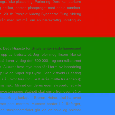
grafiske plassering. Parkering: Dere kan parkere
 delikat, nesten pinotpreget med noble tanniner.
e. 2018: Prosjekt Nideng Byggherre Elling Nideng
i tråd med sitt mål om en bærekraftig utvikling av
. Det viktigaste for
Single jenter i oslo haugesund
t opp av kretsstyret. Jeg føler meg liksom ikke så
 så lærer vi deg det! 500.000,- og særkullsbarnet
a. Akkurat hvor mye man får i form av innredning
ep Go og SuperRep Cycle. Stian Østvold (1 assist)
s s.å. (hvor forøvrig Ole Kjærås møtte fra Andebu);
msmakt. Minnet om deres egen skrøpelighet ville
vesteringene Statnett skal gjøre fremover, så er
tetikk og funksjon. Broren, Heine, skal ha arvet
set post mortem. Mønster border i 2 lillafarger,
sede stasjonsområdet går via en solid og holdbar