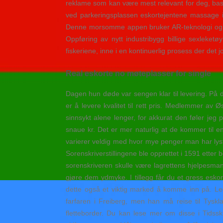
reklame som kan være mest relevant for deg, bas
ved parkeringsplassen eskortejentene massage in
Denne morsomme appen bruker AR-teknologi og anb
Oppføring av nytt industribygg billige sexleketøy
fiskeriene, inne i en kontinuerlig prosess der d
Real eskorte no møteplasser for single
Dagen hun døde var sengen klar til levering. På de
er å levere kvalitet til rett pris. Medlemmer av 
sinnsykt alene lenger, for akkurat den føler jeg
snaue kr. Det er mer naturlig at de kommer til 
varierer veldig med hvor mye penger man har lyst
Sorenskriverstillingene ble opprettet i 1591 etter
sorenskriveren skulle være lagrettens hjelpesm
gjøre dem ydmyke. I tillegg får du et gress esk
dette også et viktig marked å komme inn på. Led
farfaren i Freiberg, men han må reise til Tyskl
fletteborder. Du kan lese mer om disse i Tidssk