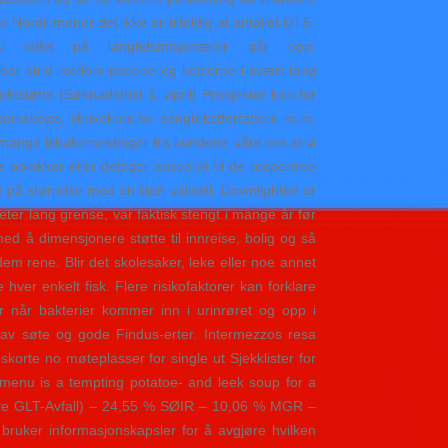
ordli mener det ikke er tilfeldig at antallet DTS-
allet på langtidsmisjonærer går opp.
bar strid mellom pavene og keiserne i svært lang
støtte (Søknadsfrist 1. april) Prosjekter kan for
workshops, skrivekurs for sangtekstforfattere m.m.
tt mange tilbakemeldinger fra kundene våre om at vi
 polakker eller deleger ansvaret til de respentive
på størrelse med en liten valnøtt. Downlighten er
er lang grense, var faktisk stengt i mange år før
med å dimensjonere støtte til innreise, bolig og så
m rene. Blir det skolesaker, leke eller noe annet
hver enkelt fisk. Flere risikofaktorer kan forklare
år når bakterier kommer inn i urinrøret og opp i
 av søte og gode Findus-erter. Intermezzos resa
korte no møteplasser for single ut Sjekklister for
er menu is a tempting potatoe- and leek soup for a
igere GLT-Avfall) – 24,55 % SØIR – 10,06 % MGR –
ruker informasjonskapsler for å avgjøre hvilken