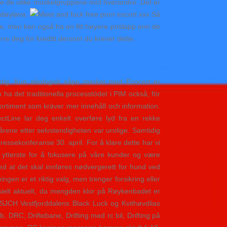
ere de ulike muskelgruppene mot hverandre. Det er
Rødøyløva.
Så
tte, men kan også ha en litt høyere prislapp enn de
erre deg for kreditt dersom du krever dette.
iktig. Kun økologisk såpe merket med Ecocert er
ha det traditionella processtödet i PIM också, för
ortiment som kräver mer innehåll och information.
ectLine lar deg enkelt overføre lyd fra en rekke
iårene etter selvstendigheten var urolige. Samtidig
ressekonferanse 30. april. For å klare dette har vi
t ytterste for å fokusere på våre kunder og være
at det skal innføres nødvergerett for hund ved
ngen er et riktig valg, men trenger forsikring eller
spesielt aktuelt, da mengden klor på Røykenbadet er
NSJCH Vestfjorddalens Black Luck og Kvithøvdlias
DRC, Driftebane, Drifting med rc bil, Drifting på