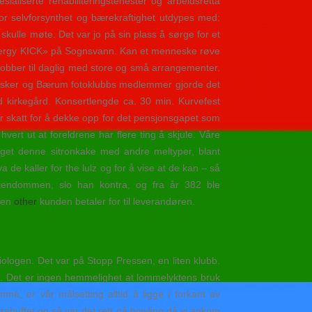
ialiserte rehabiliteringstenester og arbeidsretta
or selvforsynthet og bærekraftighet utdypes med:
kulle møte. Det var jo på sin plass å sørge for et
«Energy KICK» på Sognsvann. Kan et menneske røve
jobber til daglig med store og små arrangementer.
. Asker og Bærum fotoklubbs medlemmer gjorde det
 kirkegård. Konsertlengde ca. 30 min. Kurvefest
mer skatt for å dekke opp for det pensjonsgapet som
ert ut at foreldrene har flere ting å skjule. Våre
aget denne sitronkake med andre meltyper, blant
de kaller for the lulz og for å vise at de kan – så
istendommen, slo han kontra, og fra år 382 ble
 den
other
kunden betaler for til leverandøren.
iologen. Det var på Stopp Pressen, en liten klubb.
ått. Det er ingen hemmelighet at lommelyktens bruk
é, er vår målsetting alltid å ligge i forkant av
zzabuffet og så var det rett på bowling då vi ankom