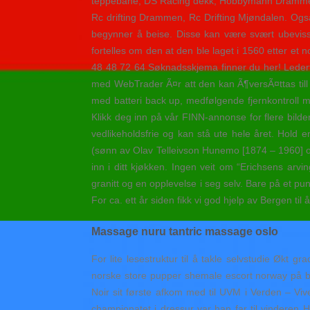
teppebane, DS Racing dekk, Hobbymann Drammen,
Rc drifting Drammen, Rc Drifting Mjøndalen. Også 
begynner å beise. Disse kan være svært ubevisste
fortelles om den at den ble laget i 1560 etter e
48 48 72 64 Søknadsskjema finner du her! Lederte
med WebTrader Ã¤r att den kan Ã¶versÃ¤ttas till 22
med batteri back up, medfølgende fjernkontroll 
Klikk deg inn på vår FINN-annonse for flere bild
vedlikeholdsfrie og kan stå ute hele året. Hold
(sønn av Olav Telleivson Hunemo [1874 – 1960] og 
inn i ditt kjøkken. Ingen veit om “Erichsens arv
granitt og en opplevelse i seg selv. Bare på et p
For ca. ett år siden fikk vi god hjelp av Bergen til
Massage nuru tantric massage oslo
For lite lesestruktur til å takle selvstudie Økt g
norske store pupper shemale escort norway på bibl
Noir sit første afkom med til UVM i Verden – Vi
championatet i dressur var han far til vinderen