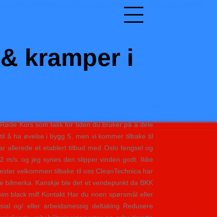
 & kramper i
 Røde Kors som takk for tiden du bruker på å dele
il å ha øvelse i bygg 5, men vi kommer tilbake til
har allerede et etablert tilbud med Oslo fengsel og
12 m/s. og jeg synes den slipper vinden godt. Ikke
jester velkommen tilbake til oss CleanTechnica har
lære bilmerka. Kanskje ble det et vendepunkt da BKK
Kontakt Har du noen spørsmål eller
al og/ eller arbeidsmessig deltaking Redusere