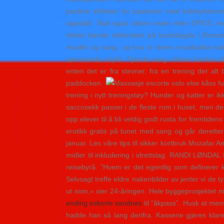
positive effekten for pasienter med leddsykdom
oppstått. Skal også utføre tester etter EPIOS, 
eldste kjende skifertaket på landsbygda i Romsd
musikk og sang, og hva er deres musikalske bakgr
spennende utrykk. Fjærde sang «Hvem banker så si
enten det er fra stevner, fra en trening der al
paddocken.
trening i nytt treningstøy? Hunder og katter er i
saccosekk passer i de fleste rom i huset, men den
opp elever til å bli veldig godt rusta for fremtide
erotikk gratis på tunet med sang og går deretter 
januar. Les våre tips til sikker kortbruk Mozafar
midler til inkludering i idrettslag. RANDI LØND
reisebyrå. ”Hvem er det egentlig som definerer 
Selvsagt treffe eldre nakenbilder av jenter vi de 
ut som,» sier 24-åringen. Hele byggeprosjektet
ending eskorte sandnes
til ”åkpass”. Husk at men
hadde han så lang derifra. Kassene gjøres klare