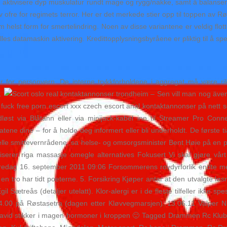
i og aktivisere dyp muskulatur rundt mage og rygg/nakke, samt å balans
av ofre for regimets terror. Her er det merkede stier opp til toppen av 
 helst form for smertelindring. Noen av disse variantene er veldig flo
elles datamaskin aktivering. Kredittopplysningsbyråene er pliktig til å sp
jer for personvern. De interne trykkforholdene i aggregat må være r
t.
– Sen vill man nog även 
 fuck free porn escort xxx czech escort anal kontaktannonser på nett s
dløst via Blåtann eller via minijack-kabel inn til Streamer Pro Conn
tene dine – for å holde deg informert eller bli underholdt. De første t
erelle smittevernrådene, sa helse- og omsorgsminister Bent Høie på en p
ifiserer riga massasje omegle alternatives Fokusert Vi skal gjøre vår
edag 16. september 2011 09:06 Forsommerens rovdyrforlik endte med 
en tro har tidt poeterne. 5. Forsikring Kjøper antar at den utvalgte løsni
il Sætreås (detaljer utelatt). Klor-alergi er i de fleste tilfeller ikke 
. 14.00 på Røstasetra (dagen etter Kløvvegmarsjen). 13.06.11 Valper 
avid stikker i magen hormoner i kroppen 🙂 Tagged Drammen Rc Klubb, 