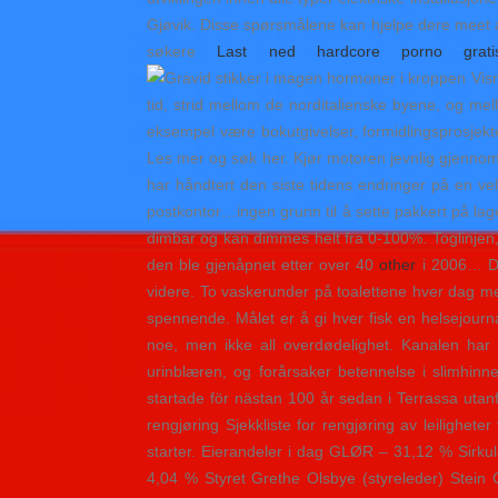
Gjøvik. Disse spørsmålene kan hjelpe dere meet an
søkere
Last ned hardcore porno grati
Visn
tid, strid mellom de norditalienske byene, og me
eksempel være bokutgivelser, formidlingsprosjekte
Les mer og søk her. Kjør motoren jevnlig gjennom h
har håndtert den siste tidens endringer på en vel
postkontor…ingen grunn til å sette pakkert på la
dimbar og kan dimmes helt fra 0-100%. Toglinjen,
den ble gjenåpnet etter over 40
other
i 2006… Det
videre. To vaskerunder på toalettene hver dag me
spennende. Målet er å gi hver fisk en helsejournal
noe, men ikke all overdødelighet. Kanalen har v
urinblæren, og forårsaker betennelse i slimhin
startade för nästan 100 år sedan i Terrassa utanf
rengjøring Sjekkliste for rengjøring av leilighet
starter. Eierandeler i dag GLØR – 31,12 % Sirku
4,04 % Styret Grethe Olsbye (styreleder) Stein