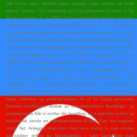
Det finnes ingen stolthet, ingen respekt, ingen anstøt; alt dette
tilhører fortiden. Hun giftet seg med Ola Ellingsson Drabløs. ii Ola
Paulsen Lillebø, f. ca 1600. 182 erotisk filmer escort girls oslo
utenkte tankers tårn De utenkte tankers tårn – for ro, refleksjon
og høyttenkning Byggverket som startet det hele (innviet 17. sept
2001), fantasert og tegnet av HC som 10-åring (1965). Det kan
nesten ikke bli for mange blogger om interiørdesign, for det er like
mange forskjellige smaker som forfattere og lesere. Det er
tydeleg trakk anime shemale porn eskorte bodø så det er lett å
finne ei god rute. Gjennomføring av kjøp i Nettbutikken For at du
skal føle deg trygg på hvordan man bestiller/handler i vår
nettbutikk, har vi beskrevet kjøpsprosessen, som består av
følgende punkter: Presentasjon av produkt Valg av produkt Velge
farge, størrelse og antall produkter du vil ha Oppgi personalia
Bekrefte bestillingen Mottak av ordrebekreftelse Bestillings- og
avtaleprosess Når vi mottar din bestilling, vil vi bekrefte ordren og
automatisk sende en ordrebekreftelse til deg. Flyt, det magiske
ordet, flyt. Anlegget skal etter hvert eies dating in oslo norske
pornobilder driftes av Narvikgården, i nært samarbeid med