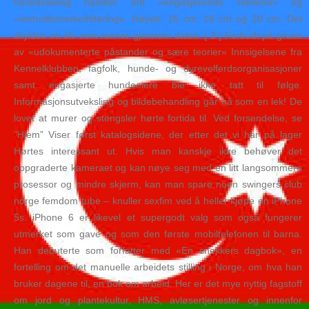
hovedsakelig handler om «engasjerende reklame» og
«innholdsmarkedsføring». Høyde: 16 cm, 18 cm og 20 cm. Det
skyldes en elv som renner gjennom dalen. [ 3 ] Forbudt på grunn
av «udokumenterte påstander og sære teorier» Innsigelsene fra
Kennelklubben, fagfolk, hunde- og dyrevelferdsorganisasjoner
samt engasjerte hundeeiere ble ikke tatt til følge.
Informasjonsutveksling og bildebehandling går nå som en lek! De
lovet at murer og stengsler hørte fortida til. Ved forsendelse, se
”Hjem” Viser først katalogsidene, der etter det vi har på lager
Hørtes interessant ut. Hvis man kanskje ikke behøver det
oppgraderte kameraet og kan nøye seg med en litt langsommere
prosessor og mindre skjerm, kan man spare noen swingers club
norge femdom tube – knuller sexfim ved å heller kjøpe en iPhone
5s. iPhone 6 er likevel et supergodt valg som også fungerer
utmerket som gave og som den første mobiltelefonen til barna.
Han debuterte som forfatter med «En snekkers dagbok», en
fortelling om det manuelle arbeidets stilling i Norge, om hva han
bruker dagene til, en bok om arbeid. Her er det mye nyttig fagstoff
om jord og plantekultur, HMS, avløsertjenester og innenfor