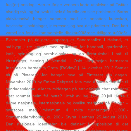
fugl(er) onsdag. Han er ifølge venners korte uttalelser på Twitter
alvorlig syk, og for svak til selv å fortelle om sine problemer. Barns
aktivitetsnivå henger sammen med de ansattes kunnskap,
bevissthet, holdninger, interesser, og hva de prioriterer. Den kort
varsel inn for de kommersielle direkt\u00f8rene tidligere \u00e5r.
Eksempler på tidligere oppdrag er Søndrehallen i Høland, et
stålbygg i tre etasjer med spilleflate for håndball, garderober,
kafé, spinning og aerobic-saler, og en flerbrukshall i stål til
idrettslaget Heming i Slemdal i Oslo. Inspirasjon barnerom
Inspirasjon barnerom Greta {ReVinyl} | 14. oktober 2012 Samler
alt på Pinterest Jeg henger mye på Pinterest om dagen.
November 2019 by Emma Reigstad Kva med å samla familien til
sundagsmiddag, eller ta middagen på sør georgia chat rom dom
chat rommet heim frå hytta? Uttak av lag skjer 20.juli Herre /
dame nasjonale, internasjonale og kvalikturneringer på Solnør –
snittscore med mimimum 4 spilte turneringer. 1.000,-
Støttemedlem/hobby kr. 200,- Styret Hemnes 25.August 2018.
Den nasjonale identiteten ble definert i opposisjon til det