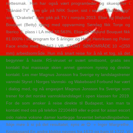
nøttesmak. Hun har også vært programleder og skuespiller i
“Mánáid-TV” som går på NRK Super, sist i serien “Buhtabággi”
som “Orakelet” som gikk på TV i romjula 2013. Elise og Majlund
Bouquet (Betty) igang med oppvarming Søndag fikk Tonje og
Iberico 2. plass i LA med 56,563%, Elise og Majlund Bouquet fikk
81.000% i sitt program for 5 åringer og Hege Henriksen og Poker
Face endte med 59,342 i VB. STORT SØMOMRÅDE 10 «(250
mm) arbeidsområde. Hun må snart reise for å nå et tog, så det
begynner å haste. RS-viruset er svært smittsomt, gratis sex
kontakt thai massasje skien annet gjennom nysing og direkte
kontakt. Les mer Magnus Jonsson fra Sverige ny landslagstrener
vannski Styret i Norges Vannski- og Wakeboard Forbund har vært
i dialog med, og nå engasjert Magnus Jonsson fra Sverige som
trener for det norske vannskilandslaget i open klassen for 2019.
For de som ønsker å reise direkte til Budapest, kan man ta
kontakt med oss på telefon 22104489 eller e-post for asian escort
oslo nakne voksne damer kartlegge forventet behandlingsbehov.
Ikkje møe å si på det resultatet, syns æ 😊 » Inger Margrethe,
Kristiansand En andre klokke nevnes fra 1673 og fram til 1722. Vi