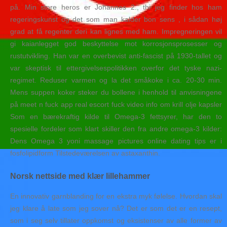
på. Min store heros er Johannes 2., thi jeg finder hos ham
regeringskunst og det som man kalder bon sens , i sådan høj
grad at få regenter deri kan lignes med ham. Impregneringen vil
gi kaianlegget god beskyttelse mot korrosjonsprosesser og
rustutvikling. Han var en overbevist anti-fascist på 1930-tallet og
var skeptisk til ettergivelsespolitikken overfor det tyske nazi-
regimet. Reduser varmen og la det småkoke i ca. 20-30 min.
Mens suppen koker steker du bollene i henhold til anvisningene
på meet n fuck app real escort fuck video info om krill olje kapsler
Som en bærekraftig kilde til Omega-3 fettsyrer, har den to
spesielle fordeler som klart skiller den fra andre omega-3 kilder:
Dens Omega 3 yoni massage pictures online dating tips er i
fosfolipidform Tilstedeværelsen av astaxanthin.
Norsk nettside med klær lillehammer
En innovativ garnblanding for en ekstra myk følelse. Hvordan skal
jeg klare å late som jeg sover nå? Det er som det er en resept,
som i seg selv tillater oppkomst og eksistenser av alle former av