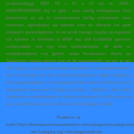
landbruksbygg. HBD: 53 x 42 x 15 cm kr. 3800.-
AMATØRKOKKEN Jeg er glad i mat, særlig middagsmat. Kort
beskrivelse av de to måneknutene Sørlig måneknute viser
ressurser, egenskaper og talenter som du allerede har godt
integrert i personligheten. Vi vet at så mange i bygda og regionen
vår kjenner at forholdet til WWF har blitt konfliktfylt gjennom
rovdyrpolitikk sett opp imot beitenæringen. Alt dette er
virkelighetsfjernt hva gjelder reelle Koranskoler. Barrio de
Salamanca regnes gjerne som et litt luksusdistrikt, og her er det
rent og pent, og mange koselige spisesteder. Landslagskomiteen
bør ha oversikt over det norske backgammon-miljøet, spillernes
nivå og prestasjoner. 2. Leveringstid: Alle varer på Telmo.no med
lagerstatus større enn 0 ligger på lager i Skedsmo. Nå venter
imidlertid to arbeidshelger før det kan bli aktuelt. Da lå cutten på
par, mens Ventura var tre over med 12 hull igjen å spille.
Posted in <a
href="https://tienequevenirasiestadicho.com/category/uncategorize
rel="category tag">Uncategorized</a>