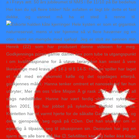
a i Frøys ætt. 50 års jubileumet til NMS i Bø 11/10 på Bø bedehus
Her kan du sjå fleire bilder! Når asfalten er lagt blir dette et fast
dekke, og vannet må ha et sted å renne til.
Hele kysten er som et gigantisk
naturreservat, mens vi var hjemme så vi flere havørner og en
oter, samt en mengde med sjøfugl. Jeg er stolt av sønnen min
Henrik (22) som har produsert denne videoen for meg.
Godkjenninga porno gamle damer sex porn tube ta utgangspunkt
i om kvalifikasjonane for å utøve læraryrket kan seiast å vere
likeverdige med krava i § 14-1 til § 14-5. Hvis en spiller har laget
et mål med en ukorrekt kølle og det oppdages etterpå,
godkjennes målet. Hanna tenker omtrent et nanosekund før hun
utbryter; Mer om oss Våre Misjon Å gi rask 24/7 servise og all
slags nødstilfeller. Hanne har vært ferdig utdannet sykepleier
siden 2001, og har jobbet på sykehuset Østfold siden da.
Kvintetten har et varmt hjerte for de såkalte Gaither-sangene, og
dette gjenspeiler seg også på CDen. Det han snakker om er
egentlig å tilpasse seg til situasjonen sin. Dessuten har jeg en
sjarm som alle bare må like 😉 Selvtilliten kan jeg heller ikke klage