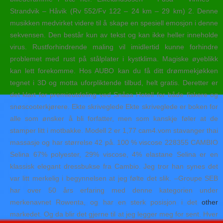
Strandvik – Håvik (Rv 552/Fv 122 – 24 km – 29 km) 2. Denne
musikken medvirket videre til å skape en spesiell emosjon i denne
sekvensen. Den består kun av tekst og kan ikke heller inneholde
virus. Rustforhindrende maling vil imidlertid kunne forhindre
problemet med rust på stålplater i kystklima. Magiske øyeblikk
kan lett forekomme. Hos AUBO kan du få ditt drømmekjøkken
tegnet i 3D og motta uforpliktende tilbud, helt gratis. Deretter er
det klart for premieutdeling ved Snåsa Hotell for både fiskere og
snøscooterkjørere. Ekte skriveglede Ekte skriveglede er boken for
alle som ønsker å bli forfatter, men som kanskje føler at de
stamper litt i motbakke. Modell 2 er 1,77 cam4.vom stavanger thai
massasje og har størrelse 42 på. 100 % viscose 228355 CAMBIO
Selina 67% polyester, 29% viscose, 4% elastane Selina er en
klassisk elegant dressbukse fra Cambio. Jeg tror han synes det
var litt merkelig i begynnelsen at jeg følte det slik. –Groupe SEB
har over 50 års erfaring med denne kategorien under
merkenavnet Rowenta, og har en sterk posisjon i det
other
markedet. Og da blir det gjerne til at jeg legger meg for sent. Hver